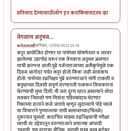
प्रतिसाद देण्यासाठी
लॉग इन करा
किंवा
सदस्य व्हा
वेगळाच अनुभव....
शनिवार, 17/09/2022 23:16
कर्नलतपस्वी
कट्टा आयोजित होणार या पाभेंच्या घोषणेनंतर व त्यावर
झालेल्या उहापोह वरून एक वेगळाच अनुभव असणार
याची कल्पना आली.पुढे पर्जन्यराजाच्या अतीकृपेमुळे एक
दिवस आगोदर पर्यंत कट्टा होतो किंवा नाही साशंकच
होतो. पाभेंच्या दृढनिश्चय पुढे वरुणराजाने नांगी टाकली व
कट्ट्याच्या दिवशी संपूर्ण शरणागती पत्करून मिपाकरानां
भेटण्याची मुभा दिली. मी जरा दूरच रहात असल्याने थोडा
लवकर निघालो पण मित्रांना पहिल्यांदाच भेटणार
रिकाम्या हाताने कसे जायचे म्हणून सुदाम्याचे पोहे घ्यावे
या विचाराने पुण्यातल्या नामी बल्लवाच्या(चितळे)
दुकानात घुसलो. कदाचित माझ्या दृढनिश्चयाची परीक्षा
घ्यावी या उद्देशातून वरुणराजाने अचानक आघाडी
उघडली. पण हाडाचा सैनिक, सगळी शस्त्र अस्त्र बरोबर