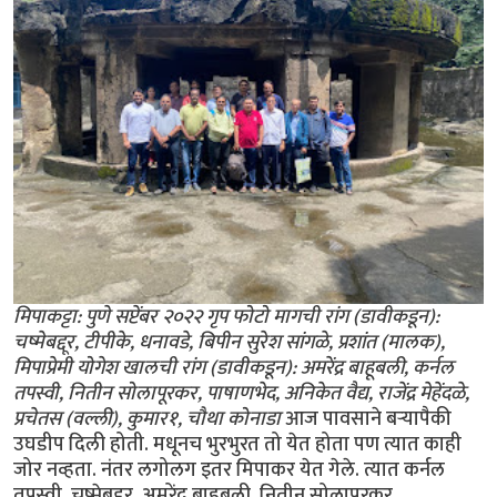
मिपाकट्टा: पुणे सप्टेंबर २०२२ गृप फोटो मागची रांग (डावीकडून):
चष्मेबद्दूर, टीपीके, धनावडे, बिपीन सुरेश सांगळे, प्रशांत (मालक),
मिपाप्रेमी योगेश खालची रांग (डावीकडून): अमरेंद्र बाहूबली, कर्नल
तपस्वी, नितीन सोलापूरकर, पाषाणभेद, अनिकेत वैद्य, राजेंद्र मेहेंदळे,
प्रचेतस (वल्ली), कुमार१, चौथा कोनाडा
आज पावसाने बर्‍यापैकी
उघडीप दिली होती. मधूनच भुरभुरत तो येत होता पण त्यात काही
जोर नव्हता. नंतर लगोलग इतर मिपाकर येत गेले. त्यात कर्नल
तपस्वी, चष्मेबद्दूर, अमरेंद्र बाहूबली, नितीन सोलापूरकर,