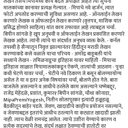
लेखन तसेच मिपामध्ये काय बदल अपेक्षित आहेत त्या सुचना
मालकांच्या कानावर प्रत्यक्ष गेल्यात. - मिपाचे नवे व्हर्जन, त्यात
फोटो अपलोड करण्याची सुविधा असणार आहे. - ऑनलाईन लेखन
करणारे लेखक व ऑफलाईन लेखन करणारे (वृत्तपत्र, मासिक यांत
प्रसिद्ध होणारे साहित्य) यांत काय तफावत आहे त्याबद्दल चर्चा.
बिपीन सांगळे हे खूप अनुभवी व ऑफलाईन लेखन प्रकाशित करणारे
लेखक आहेत. त्यांनी त्यांचे या संदर्भात अनुभव व्यक्त केले. - कर्नल
तपस्वी हे सैन्यातून निवृत्त झाल्यानंतर हिंदीतून मराठी लेखन
करण्याकडे कसे वळाले याचा परिचय - अमरेंद्र बाहूबली यांचे
सध्याचे लेखन - तमिळनाडूचा इतिहास यावर माहिती - मिपाचा
इतिहास साक्षात मिपामालकांकडून ऐकणे, तात्यांची आठवण - पुन्हा
कधी भेटणे यावर चर्चा, - भेटीचे नवे ठिकाण जे बसून बोलण्यायोग्य
असेल ते या व इतर अनेक विषयांवर चर्चा, बोलणे होत गेले. बारा
वाजलेले असल्याने व आधीचे ठरलेले काम असल्याने चष्मेबद्दूर,
राजेंद्र मेहेंदळे, प्रशांत, कुमार१ बिपीन सांगळे, चौथा कोनाडा,
MipaPremiYogesh, नितीन सोलापूरकर इत्यादी हळूहळू
बैठकीतून बाहेर पडले. जेवण, खादाडीचे काहीच प्रयोजन नसल्याने,
व जेवणाबद्दल इतरांचे आधीच ठरल्याने या कट्यात खादाडी झाली
नाही. त्याच वेळी रामचंद्र आलेत. त्याचे उशीरा येण्याचे कारण व
प्रत्येक सदस्यांचे लेख, संदर्भ लक्षात ठेवण्याची हातोटी वर