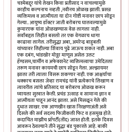
चश्मेबद्दूर यांचे लेखन किवा प्रतीसाद न वाचल्यामुळे
काहीच कल्पनाच नव्हती ,नवीनच ओळख झाली. प्रसन्न
व्यक्तिमत्त्व व आत्मीयता या दोन गोष्टी मनावर छाप सोडून
गेल्या.. आयुष्य डाॅक्टर जाती बरोबरच घालवल्यामुळे
कुमारएक यांना ओळखण्यास वेळ लागला नाही.
सर्वांबद्दल लिहीत बसलो तर एक वेगळाच धागा
काढावा लागेल. तरीसुद्धा अबा, अमरेन्द्र बाहुबली
यांच्यावर लिहील्या शिवाय पुढे जाऊच शकत नाही. अबा
एक दबंग, भांडखोर मोठ्ठा माणूस असेल उलट
हॅण्डसम,चार्मींग व अफेक्शनेट व्यक्तिमत्त्वाचा उमेदितला
तरूण मनावर कायमची छाप सोडून गेला. अल्झायमर
झाला तरी त्याला विसरू शकणार नाही. एक आश्चर्याचा
धक्काच बसला जेव्हा रामचंद्र यांनी प्रत्येकाचे लिखाण व
त्यावरील त्यांचे प्रतिसाद या बरोबरच ओळख करून
घ्यायला सुरवात केली. प्रचंड उत्साह व सामान्य ज्ञान व
आत्मीयता पाहून आनंद झाला. असे मिसळून गेले की
दुधात साखर. एक आणखीन खास निरक्षणाअंती असे
दिसले की सर्व सदस्य फिजीकली फिट व हसमुख होते.
कदाचित माझीच प्राॅपर्टी(तोंद) जास्त होती. इतके दिवस
आवरून ठेवल्याने तीने सुद्धा बंड पुकारले आहे. बाकी