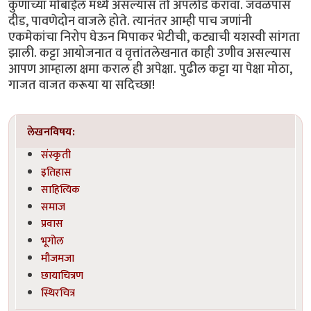
कुणाच्या मोबाईल मध्ये असल्यास तो अपलोड करावा. जवळपास
दीड, पावणेदोन वाजले होते. त्यानंतर आम्ही पाच जणांनी
एकमेकांचा निरोप घेऊन मिपाकर भेटीची, कट्याची यशस्वी सांगता
झाली. कट्टा आयोजनात व वृत्तांतलेखनात काही उणीव असल्यास
आपण आम्हाला क्षमा कराल ही अपेक्षा. पुढील कट्टा या पेक्षा मोठा,
गाजत वाजत करूया या सदिच्छा!
लेखनविषय:
संस्कृती
इतिहास
साहित्यिक
समाज
प्रवास
भूगोल
मौजमजा
छायाचित्रण
स्थिरचित्र