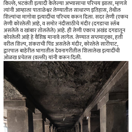
किल्ले, भटकंती इत्यादी केलेल्या अभ्यासाचा परिचय झाला, म्हणजे
त्यांनी आम्हाला पाताळेश्वर लेण्यातील साधारण इतिहास, तेथील
शिल्पांचा मागोवा इत्यादींचा परिचय करून दिला. सदर लेणी (एकच
लेणी कोरलेली आहे, व समोर नंदीसाठीचे मंदीर (दगडाचा स्लॅब
असलेले व खांबार तोललेले) आहे. ही लेणी एकाच अखंड दगडातून
कोरलेली आहे हे वैशिष्ठ मानावे लागेल. लेण्यात सप्तमातृका, हत्ती
वरील शिल्प, शंकराची पिंड असलेले मंदीर, कोरलेले सारीपाट,
द्वारपाल बाहेरील भागातील देवनागरीतील शिलालेख इत्यादींची
ओळख प्रचेतस (वल्ली) यांनी करून दिली.