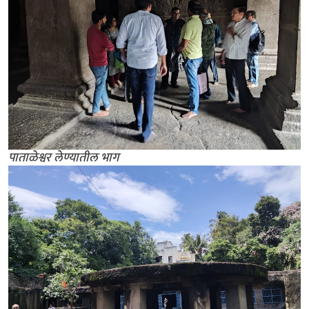
पाताळेश्वर लेण्यातील भाग