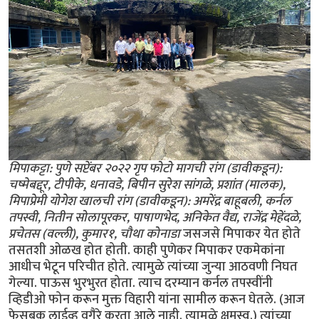
मिपाकट्टा: पुणे सप्टेंबर २०२२ गृप फोटो मागची रांग (डावीकडून):
चष्मेबद्दूर, टीपीके, धनावडे, बिपीन सुरेश सांगळे, प्रशांत (मालक),
मिपाप्रेमी योगेश खालची रांग (डावीकडून): अमरेंद्र बाहूबली, कर्नल
तपस्वी, नितीन सोलापूरकर, पाषाणभेद, अनिकेत वैद्य, राजेंद्र मेहेंदळे,
प्रचेतस (वल्ली), कुमार१, चौथा कोनाडा
जसजसे मिपाकर येत होते
तसतशी ओळख होत होती. काही पुणेकर मिपाकर एकमेकांना
आधीच भेटून परिचीत होते. त्यामुळे त्यांच्या जुन्या आठवणी निघत
गेल्या. पाऊस भुरभुरत होता. त्याच दरम्यान कर्नल तपस्वींनी
व्हिडीओ फोन करून मुक्त विहारी यांना सामील करून घेतले. (आज
फेसबूक लाईव्ह वगैरे करता आले नाही. त्यामुळे क्षमस्व.) त्यांच्या