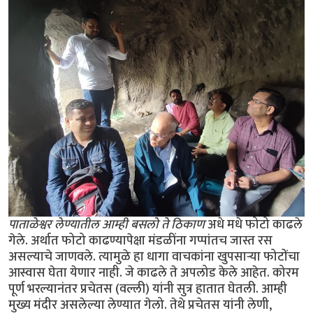
पाताळेश्वर लेण्यातील आम्ही बसलो ते ठिकाण
अधे मधे फोटो काढले
गेले. अर्थात फोटो काढण्यापेक्षा मंडळींना गप्पांतच जास्त रस
असल्याचे जाणवले. त्यामुळे हा धागा वाचकांना खुपसार्‍या फोटोंचा
आस्वास घेता येणार नाही. जे काढले ते अपलोड केले आहेत. कोरम
पूर्ण भरल्यानंतर प्रचेतस (वल्ली) यांनी सुत्र हातात घेतली. आम्ही
मुख्य मंदीर असलेल्या लेण्यात गेलो. तेथे प्रचेतस यांनी लेणी,