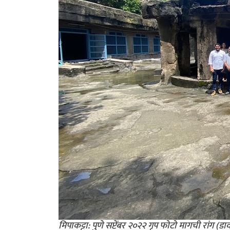
मिपाकट्टा: पुणे सप्टेंबर २०२२ गृप फोटो मागची रांग (डाव