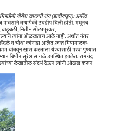
 मिपाप्रेमी योगेश खालची रांग (डावीकडून): अमरेंद्र
पावसाने बर्‍यापैकी उघडीप दिली होती. मधूनच
द्र बाहूबली, नितीन सोलापूरकर,
्याने त्यांना ओळखताच आले नाही. अर्थात नंतर
मेहेंदळे व चौथा कोनाडा आलेत.स्वःत मिपामालक-
े काम थांबवून खास कट्याला येण्यासाठी परवा पुण्यात
यान बिपीन सुरेश सांगळे उपस्थित झालेत. रामचंद्र
सदस्यांच्या लेखातील संदर्भ देऊन त्यांनी ओळख करून