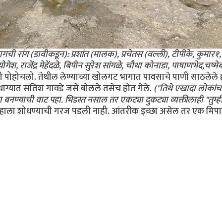
गची रांग (डावीकडून): प्रशांत (मालक), प्रचेतस (वल्ली), टीपीके, कुमार१,
ेश, राजेंद्र मेहेंदळे, बिपीन सुरेश सांगळे, चौथा कोनाडा, पाषाणभेद,चष्मेबद
पोहोचलो. तेथील लेण्याच्या खोलगट भागात पावसाचे पाणी साठलेले होते
धाग्यात सतिश गावडे जसे बोलले तसेच होत गेले.
("तिथे एखादा लोकांच
नण्याची वाट पहा. भिडस्त नसाल तर एकट्या दुकट्या व्यक्तीलाही "तुम्
म्हाला शोधण्याची गरज पडली नाही. आंतरीक इच्छा असेल तर एक मिपा