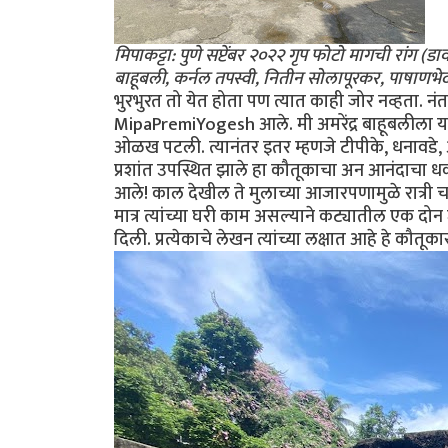
मिपाकट्टा: पुणे सप्टेंबर २०२२ गृप फोटो मागची रांग (डाव
बाहूबली, कर्नल तपस्वी, नितीन सोलापूरकर, पाषाणभेद, अन
भुरभुरत तो येत होता पण त्यात काही जोर नव्हता. नंत
MipaPremiYogesh आले. मी अमरेंद्र बाहूबलीला या 
ओळख पटली. त्यानंतर इतर म्हणजे टीपीके, धनावडे, 
प्रशांत उपस्थित झाले हा कौतूकाचा अन आनंदाचा धक्का
आले! काल देखील ते मुलाच्या आजारपणामुळे रात्री च
मात्र त्यांच्या घरी काम असल्याने कट्यातील एक दोन ज
दिली. प्रत्येकाचे लेखन त्यांच्या लक्षात आहे हे कौतूक