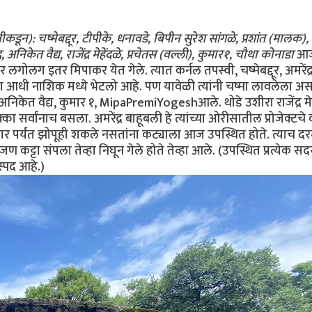
ीकडून): चष्मेबद्दूर, टीपीके, धनावडे, बिपीन सुरेश सांगळे, प्रशांत (मालक),
िकेत वैद्य, राजेंद्र मेहेंदळे, प्रचेतस (वल्ली), कुमार१, चौथा कोनाडा
आज 
र लगोलग इतर मिपाकर येत गेले. त्यात कर्नल तपस्वी, चष्मेबद्दूर, अमरें
आधी नाशिक मध्ये भेटलो आहे. पण यावेळी त्यांनी चष्मा लावलेला असल
अनिकेत वैद्य, कुमार १, MipaPremiYogeshआले. थोडे उशीरा राजेंद्र 
 सर्वांनाच बसला. अमरेंद्र बाहूबली हे त्यांच्या ओरीसातील प्रोजेक्टच
ार पर्यंत झोपूही शकले नसतांना कट्याला आज उपस्थित होते. त्याच दरम्
ण कट्टा संपला तेव्हा निघून गेले होते तेव्हा आले. (उपस्थित प्रत्येक 
ास्पद आहे.)