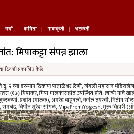
चर्चा
कविता
पाककृती
भटकंती
त्तांत: मिपाकट्टा संपन्न झाला
ा दिवशी प्रकाशित केले.
 दु. २ च्या दरम्यान ठिकाण पाताळेश्वर लेणी, जंगली महाराज मंदिराशे
ा (१७) मिपाकर, मिपा मालकांसहीत उपस्थित होते. त्यांची नावे खालील प
 कुलकर्णी, प्रशांत (मालक), अमरेंद्र बाहूबली, कर्नल तपस्वी, नितीन सोलाप
ा, रामचंद्र, बिपीन सुरेश सांगळे, MipaPremiYogesh, मुक्त विहारी (