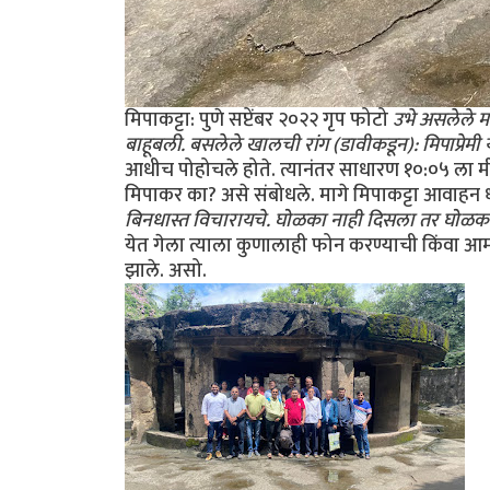
मिपाकट्टा: पुणे सप्टेंबर २०२२ गृप फोटो
उभे असलेले मा
बाहूबली. बसलेले खालची रांग (डावीकडून): मिपाप्रेमी योग
आधीच पोहोचले होते. त्यानंतर साधारण १०:०५ ला मी 
मिपाकर का? असे संबोधले. मागे मिपाकट्टा आवाहन 
बिनधास्त विचारायचे. घोळका नाही दिसला तर घोळका ब
येत गेला त्याला कुणालाही फोन करण्याची किंवा आ
झाले. असो.