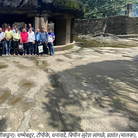
ीकडून): चष्मेबद्दूर, टीपीके, धनावडे, बिपीन सुरेश सांगळे, प्रशांत (मालक),