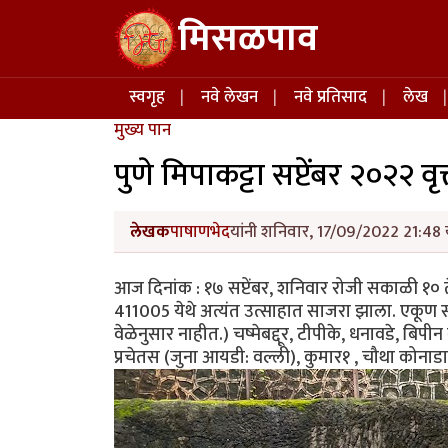
Skip to main content
मिसळपाव
Main navigation
स्वगृह
नवे लेखन
नवे प्रतिसाद
लेख
मुख्य पान
पुणे मिपाकट्टा सप्टेंबर २०२२ वृ
लेखक
पाषाणभेद
यांनी शनिवार, 17/09/2022 21:48 य
आज दिनांक : १७ सप्टेंबर, शनिवार रोजी सकाळी १० ते
411005 येथे अत्यंत उत्साहात साजरा झाला. एकूण सतर
वेळेनुसार नाहीत.) चष्मेबद्दूर, टीपीके, धनावडे, बिपीन
प्रचेतस (जुना आयडी: वल्ली), कुमार१ , चौथा कोनाड