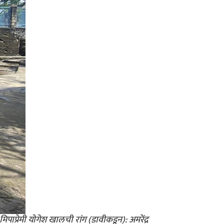
 मिपाप्रेमी योगेश खालची रांग (डावीकडून): अमरेंद्र