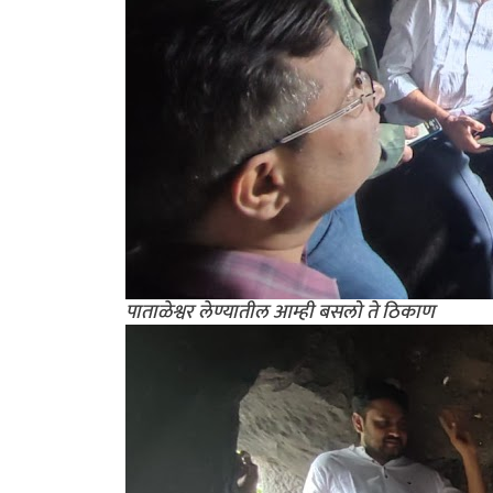
पाताळेश्वर लेण्यातील आम्ही बसलो ते ठिकाण