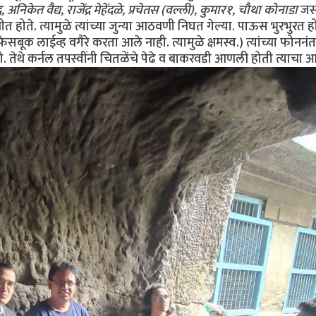
िकेत वैद्य, राजेंद्र मेहेंदळे, प्रचेतस (वल्ली), कुमार१, चौथा कोनाडा
जसज
ोते. त्यामुळे त्यांच्या जुन्या आठवणी निघत गेल्या. पाऊस भुरभुरत हो
बूक लाईव्ह वगैरे करता आले नाही. त्यामुळे क्षमस्व.) त्यांच्या फोननं
 तेथे कर्नल तपस्वींनी चितळेंचे पेढे व बाकरवडी आणली होती त्याचा