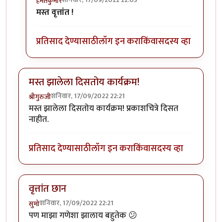
हेमंतकुमार
In reply to
अरे वा !
by
बिपीन सुरेश सांगळे
मस्त वृत्तांत !
प्रतिसाद देण्यासाठी
लॉग इन करा
किंवा
सदस्य व्हा
मस्त झालेला दिसतोय कार्यक्रम!
शनिवार, 17/09/2022 22:21
श्रीगुरुजी
मस्त झालेला दिसतोय कार्यक्रम! प्रकाशचित्रे दिसत
नाहीत.
प्रतिसाद देण्यासाठी
लॉग इन करा
किंवा
सदस्य व्हा
वृत्तांत छान
शनिवार, 17/09/2022 22:21
सुमो
पण माझा गणेशा झालाय बहुतेक 😕