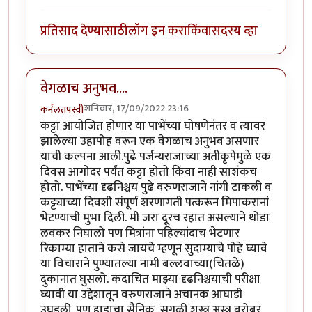
प्रतिसाद देण्यासाठी
लॉग इन करा
किंवा
सदस्य व्हा
वेगळाच अनुभव....
शनिवार, 17/09/2022 23:16
कर्नलतपस्वी
कट्टा आयोजित होणार या पाभेंच्या घोषणेनंतर व त्यावर
झालेल्या उहापोह वरून एक वेगळाच अनुभव असणार
याची कल्पना आली.पुढे पर्जन्यराजाच्या अतीकृपेमुळे एक
दिवस आगोदर पर्यंत कट्टा होतो किंवा नाही साशंकच
होतो. पाभेंच्या दृढनिश्चय पुढे वरुणराजाने नांगी टाकली व
कट्ट्याच्या दिवशी संपूर्ण शरणागती पत्करून मिपाकरानां
भेटण्याची मुभा दिली. मी जरा दूरच रहात असल्याने थोडा
लवकर निघालो पण मित्रांना पहिल्यांदाच भेटणार
रिकाम्या हाताने कसे जायचे म्हणून सुदाम्याचे पोहे घ्यावे
या विचाराने पुण्यातल्या नामी बल्लवाच्या(चितळे)
दुकानात घुसलो. कदाचित माझ्या दृढनिश्चयाची परीक्षा
घ्यावी या उद्देशातून वरुणराजाने अचानक आघाडी
उघडली. पण हाडाचा सैनिक, सगळी शस्त्र अस्त्र बरोबर