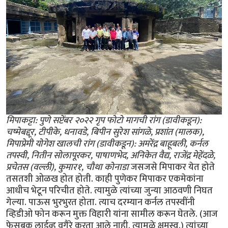
मिपाकट्टा: पुणे सप्टेंबर २०२२ गृप फोटो मागची रांग (डावीकडून):
चष्मेबद्दूर, टीपीके, धनावडे, बिपीन सुरेश सांगळे, प्रशांत (मालक),
मिपाप्रेमी योगेश खालची रांग (डावीकडून): अमरेंद्र बाहूबली, कर्नल
तपस्वी, नितीन सोलापूरकर, पाषाणभेद, अनिकेत वैद्य, राजेंद्र मेहेंदळे,
प्रचेतस (वल्ली), कुमार१, चौथा कोनाडा
जसजसे मिपाकर येत होते
तसतशी ओळख होत होती. काही पुणेकर मिपाकर एकमेकांना
आधीच भेटून परिचीत होते. त्यामुळे त्यांच्या जुन्या आठवणी निघत
गेल्या. पाऊस भुरभुरत होता. त्याच दरम्यान कर्नल तपस्वींनी
व्हिडीओ फोन करून मुक्त विहारी यांना सामील करून घेतले. (आज
फेसबूक लाईव्ह वगैरे करता आले नाही. त्यामुळे क्षमस्व.) त्यांच्या