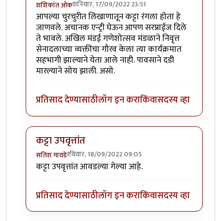
शनिवार, 17/09/2022 23:51
शशिकांत ओक
In reply to
वेगळाच अनुभव....
by
कर्नलतपस्वी
आपल्या चुरचुरीत लिखाणातून कट्टा रंगला होता हे
जाणवले. अचानक एन्ट्री घेऊन आपण सरप्राईज दिले
ते भावले. अखिल मंडई गणेशोत्सव मंडळाने निवृत्त
सेनादलाच्या व्यक्तींचा गौरव केला त्या कार्यक्रमात
सहभागी झाल्याने येता आले नाही. पावसाने दडी
मारल्याने सोय झाली. असो.
प्रतिसाद देण्यासाठी
लॉग इन करा
किंवा
सदस्य व्हा
कट्टा उपवृत्तांत
रविवार, 18/09/2022 09:05
सतिश गावडे
In reply to
वेगळाच अनुभव....
by
कर्नलतपस्वी
कट्टा उपवृत्तांत आवडल्या गेल्या आहे.
प्रतिसाद देण्यासाठी
लॉग इन करा
किंवा
सदस्य व्हा