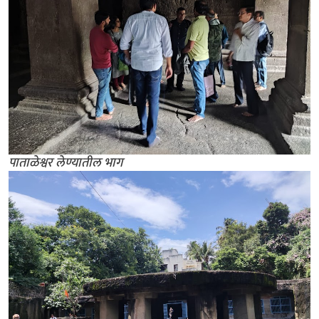
पाताळेश्वर लेण्यातील भाग