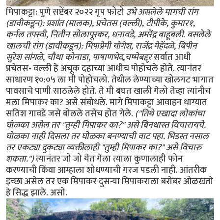
मिपाकट्टा: पुणे सप्टेंबर २०२२ गृप फोटो
उभे असलेले मागची रांग
(डावीकडून): प्रशांत (मालक), प्रचेतस (वल्ली), टीपीके, कुमार१,
कर्नल तपस्वी, नितीन सोलापूरकर, धनावडे, अमरेंद्र बाहूबली. बसलेले
खालची रांग (डावीकडून): मिपाप्रेमी योगेश, राजेंद्र मेहेंदळे, बिपीन
सुरेश सांगळे, चौथा कोनाडा, पाषाणभेद,चष्मेबद्दूर
सर्वात आधी
प्रचेतस- वल्ली हे अचूक दहाच्या आधीच पोहोचले होते. त्यानंतर
साधारण १०:०५ ला मी पोहोचलो. तेथील लेण्याच्या खोलगट भागात
पावसाचे पाणी साठलेले होते. ते मी बघत खाली गेलो तेव्हा त्यांनीच
मला मिपाकर का? असे संबोधले. मागे मिपाकट्टा आवाहन धाग्यात
सतिश गावडे जसे बोलले तसेच होत गेले.
("तिथे एखादा लोकांचा
घोळका असेल तर "तुम्ही मिपाकर का?" असे बिनधास्त विचारायचे.
घोळका नाही दिसला तर घोळका बनण्याची वाट पहा. भिडस्त नसाल
तर एकट्या दुकट्या व्यक्तीलाही "तुम्ही मिपाकर का?" असे विचारु
शकता.")
त्यानंतर जो जो येत गेला त्याला कुणालाही फोन
करण्याची किंवा आम्हाला शोधण्याची गरज पडली नाही. आंतरीक
इच्छा असेल तर एक मिपाकर दुसर्‍या मिपाकराला बरोबर ओळखतो
हे सिद्ध झाले. असो.