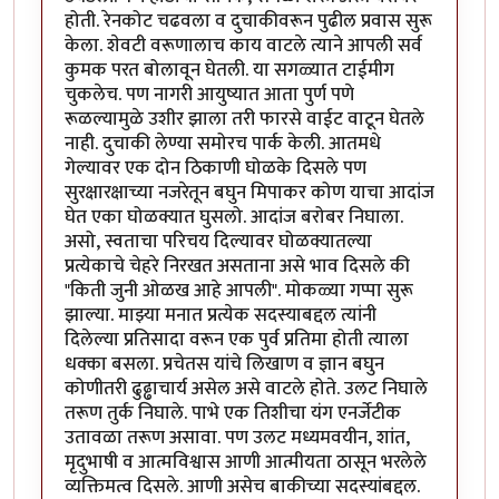
होती. रेनकोट चढवला व दुचाकीवरून पुढील प्रवास सुरू
केला. शेवटी वरूणालाच काय वाटले त्याने आपली सर्व
कुमक परत बोलावून घेतली. या सगळ्यात टाईमीग
चुकलेच. पण नागरी आयुष्यात आता पुर्ण पणे
रूळल्यामुळे उशीर झाला तरी फारसे वाईट वाटून घेतले
नाही. दुचाकी लेण्या समोरच पार्क केली. आतमधे
गेल्यावर एक दोन ठिकाणी घोळके दिसले पण
सुरक्षारक्षाच्या नजरेतून बघुन मिपाकर कोण याचा आदांज
घेत एका घोळक्यात घुसलो. आदांज बरोबर निघाला.
असो, स्वताचा परिचय दिल्यावर घोळक्यातल्या
प्रत्येकाचे चेहरे निरखत असताना असे भाव दिसले की
"किती जुनी ओळख आहे आपली". मोकळ्या गप्पा सुरू
झाल्या. माझ्या मनात प्रत्येक सदस्याबद्दल त्यांनी
दिलेल्या प्रतिसादा वरून एक पुर्व प्रतिमा होती त्याला
धक्का बसला. प्रचेतस यांचे लिखाण व ज्ञान बघुन
कोणीतरी ढुढ्ढाचार्य असेल असे वाटले होते. उलट निघाले
तरूण तुर्क निघाले. पाभे एक तिशीचा यंग एनर्जेटीक
उतावळा तरूण असावा. पण उलट मध्यमवयीन, शांत,
मृदुभाषी व आत्मविश्वास आणी आत्मीयता ठासून भरलेले
व्यक्तिमत्व दिसले. आणी असेच बाकीच्या सदस्यांबद्दल.