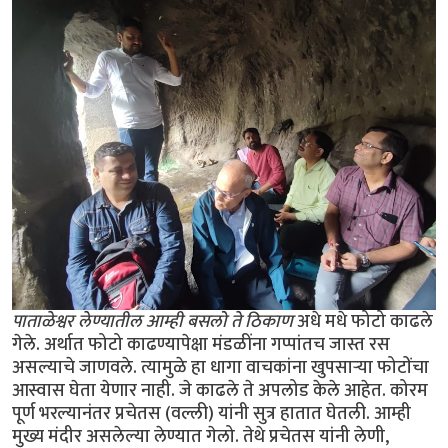
पाताळेश्वर लेण्यातील आम्ही बसलो ते ठिकाण
अधे मधे फोटो काढले
गेले. अर्थात फोटो काढण्यापेक्षा मंडळींना गप्पांतच जास्त रस
असल्याचे जाणवले. त्यामुळे हा धागा वाचकांना खुपसार्‍या फोटोंचा
आस्वास घेता येणार नाही. जे काढले ते अपलोड केले आहेत. कोरम
पूर्ण भरल्यानंतर प्रचेतस (वल्ली) यांनी सुत्र हातात घेतली. आम्ही
मुख्य मंदीर असलेल्या लेण्यात गेलो. तेथे प्रचेतस यांनी लेणी,