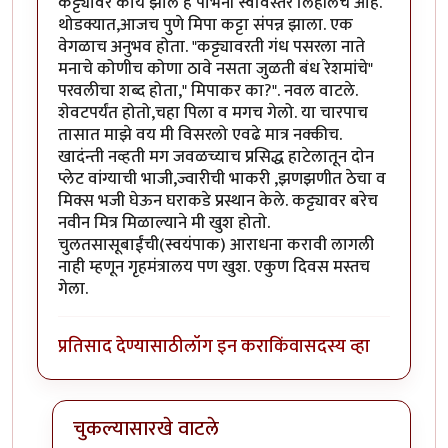
कट्ट्यावर काय झाले हे पाभेंनी स्वविस्तर लिहीलेच आहे.
थोडक्यात,आजच पुणे मिपा कट्टा संपन्न झाला. एक
वेगळाच अनुभव होता. "कट्ट्यावरती गंध पसरला नाते
मनाचे कोणीच कोणा ठावे नसता जुळती बंध रेशमांचे"
परवलीचा शब्द होता," मिपाकर का?". नवल वाटले.
शेवटपर्यंत होतो,चहा पिला व मगच गेलो. या चारपाच
तासात माझे वय मी विसरलो एवढे मात्र नक्कीच.
खादंन्ती नव्हती मग जवळच्याच प्रसिद्ध हाटेलातून दोन
प्लेट वांग्याची भाजी,ज्वारीची भाकरी ,झणझणीत ठेचा व
मिक्स भजी घेऊन घराकडे प्रस्थान केले. कट्ट्यावर बरेच
नवीन मित्र मिळाल्याने मी खुश होतो.
चुलतसासूबाईंची(स्वयंपाक) आराधना करावी लागली
नाही म्हणून गृहमंत्रालय पण खुश. एकुण दिवस मस्तच
गेला.
प्रतिसाद देण्यासाठी
लॉग इन करा
किंवा
सदस्य व्हा
चुकल्यासारखे वाटले