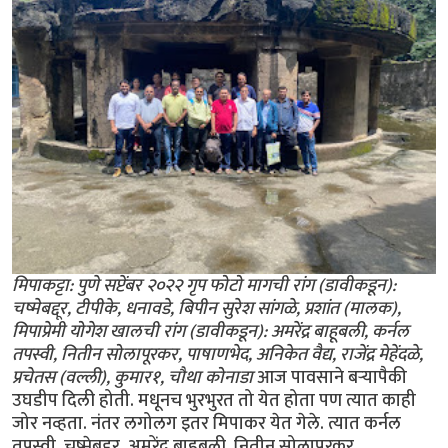
मिपाकट्टा: पुणे सप्टेंबर २०२२ गृप फोटो मागची रांग (डावीकडून):
चष्मेबद्दूर, टीपीके, धनावडे, बिपीन सुरेश सांगळे, प्रशांत (मालक),
मिपाप्रेमी योगेश खालची रांग (डावीकडून): अमरेंद्र बाहूबली, कर्नल
तपस्वी, नितीन सोलापूरकर, पाषाणभेद, अनिकेत वैद्य, राजेंद्र मेहेंदळे,
प्रचेतस (वल्ली), कुमार१, चौथा कोनाडा
आज पावसाने बर्‍यापैकी
उघडीप दिली होती. मधूनच भुरभुरत तो येत होता पण त्यात काही
जोर नव्हता. नंतर लगोलग इतर मिपाकर येत गेले. त्यात कर्नल
तपस्वी, चष्मेबद्दूर, अमरेंद्र बाहूबली, नितीन सोलापूरकर,