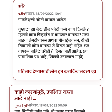
आँ?
रविवार, 18/09/2022 10:41
प्रदीप
In reply to
लयी धमाल केलेली दिसतेय!
by
Bhakti
पातळेश्वरचे फोटो कमाल आलेत.
तुम्हाला ह्या लेखातील फोटो कसे काय दिसले ?
म्हणजे काय डिव्हाईस व ब्राऊझर वापरून? मला
माझ्या लॅपटॉपवरून अथवा मोबाईलवरून, दोन्ही
ठिकाणी क्रोम वापरून ते दिसत नाही आहेत. एज
वापरून पाहिले तरीही ते दिसत नाही आहेत. (हा
प्रामाणिक प्रश्न आहे, खिल्ली उडवणारा नाही).
प्रतिसाद देण्यासाठी
लॉग इन करा
किंवा
सदस्य व्हा
काही कारणांमुळे, उपस्थित राहता
आले नाही ...
रविवार, 18/09/2022 08:09
मुक्त विहारि
पण, व्हिडियो काॅल मुळे, ती कसर भरून निघाली ...