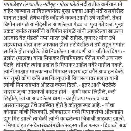
पाताळेश्वर लेण्यातील नंदीगृह - मोठा फोटो
मंदीरातील कर्मचार्‍याने
बाहेर जाण्यास सांगितल्यानंतर पुन्हा एकदा आम्ही मंदीरासमोरील
भागात आलो. तेथेच मोठे कोंडाळे करून आम्ही उभे राहीलो. तेव्हा
बिपीन सांगळे यांनीदेखील आणलेल्या पेढ्यांचा पुडा फोडला. पुन्हा
एकदा कर्नल तपस्वींनी व बिपीन सांगळे यांनी आणलेल्या खाऊचा
आस्वाद घेत मंडळी गप्पा मारत उभी राहील. कुमार१ यांना उभे
राहण्याचा थोडा त्रास जाणवत होता तरीदेखील ते उभे राहून गप्पांत
सामिले होत राहीले. तेथे निघालेल्या आठवणी व चर्चांतील विषय: -
प्रशांत (मालक) यांना मिपाकर चित्रमिपाकर पॅरीस मध्ये अचानक
भेटले. तोपर्यंत त्यांना प्रशांत हे मिपाकर आहेत वगैरे माहीत नव्हते.
त्यांनी साक्षात मालकांनाच मिपावर सदस्य व्हा वगैरे आवाहन केले.
मग तुम्ही कोण वगैरे प्रश्न चित्रगुप्तांनी विचारल्यावर प्रशांत यांनी
त्यांची मिपासंदर्भात ओळख करून दिली. - इतर आधी भेटलेले
सदस्य जुन्या आठवणी काढत होते. - कुणी काय लिहीले, कसे
लिहीले, त्यांचा आवडलेला धागा - काही जण फक्त वाचक
असतांनासुद्धा तेथे उपस्थित होते हे कौतूकास्पद आहे. - चौथा
कोनाडा यांची चित्रकारी. लॉकडाऊन मध्ये मिपाकरांची ऑलनाईन
झुम मिट झाली त्यावेळी त्यांनी काढलेल्या चित्राची आठवण झाली.
- मिपा व इतर संकेतस्थळांमधील सदस्यांतील फरक - दिवाळी अंक