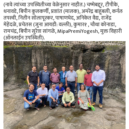
(नावे त्यांच्या उपस्थितीच्या वेळेनुसार नाहीत.) चष्मेबद्दूर, टीपीके,
धनावडे, बिपीन कुलकर्णी, प्रशांत (मालक), अमरेंद्र बाहूबली, कर्नल
तपस्वी, नितीन सोलापूरकर, पाषाणभेद, अनिकेत वैद्य, राजेंद्र
मेहेंदळे, प्रचेतस (जुना आयडी: वल्ली), कुमार१ , चौथा कोनाडा,
रामचंद्र, बिपीन सुरेश सांगळे, MipaPremiYogesh, मुक्त विहारी
(ऑनलाईन उपस्थिती).