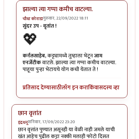
झाल्या त्या गप्पा कमीच वाटल्या.
गुरुवार, 22/09/2022 18:11
चौथा कोनाडा
In reply to
वेगळाच अनुभव....
by
कर्नलतपस्वी
सुंदर उप - वृतांत !
💖
कर्नलसाहेब,
कट्ट्यामध्ये तुम्हाला भेटून
जाम
एनर्जेटीक
वाटले. झाल्या त्या गप्पा कमीच वाटल्या.
पाहूया पुन्हा भेटायचे योग कधी येतात ते !
प्रतिसाद देण्यासाठी
लॉग इन करा
किंवा
सदस्य व्हा
छान वृत्तांत
शनिवार, 17/09/2022 23:20
इंद्रधनू
छान वृत्तांत पुण्यात असूनही या वेळी नाही जमले याची
खंत आहेच पुढील कट्टा नक्की मलाही फोटो दिसत