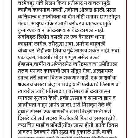
चश्मेबद्दूर यांचे लेखन किवा प्रतीसाद न वाचल्यामुळे
काहीच कल्पनाच नव्हती ,नवीनच ओळख झाली. प्रसन्न
व्यक्तिमत्त्व व आत्मीयता या दोन गोष्टी मनावर छाप सोडून
गेल्या.. आयुष्य डाॅक्टर जाती बरोबरच घालवल्यामुळे
कुमारएक यांना ओळखण्यास वेळ लागला नाही.
सर्वांबद्दल लिहीत बसलो तर एक वेगळाच धागा
काढावा लागेल. तरीसुद्धा अबा, अमरेन्द्र बाहुबली
यांच्यावर लिहील्या शिवाय पुढे जाऊच शकत नाही. अबा
एक दबंग, भांडखोर मोठ्ठा माणूस असेल उलट
हॅण्डसम,चार्मींग व अफेक्शनेट व्यक्तिमत्त्वाचा उमेदितला
तरूण मनावर कायमची छाप सोडून गेला. अल्झायमर
झाला तरी त्याला विसरू शकणार नाही. एक आश्चर्याचा
धक्काच बसला जेव्हा रामचंद्र यांनी प्रत्येकाचे लिखाण व
त्यावरील त्यांचे प्रतिसाद या बरोबरच ओळख करून
घ्यायला सुरवात केली. प्रचंड उत्साह व सामान्य ज्ञान व
आत्मीयता पाहून आनंद झाला. असे मिसळून गेले की
दुधात साखर. एक आणखीन खास निरक्षणाअंती असे
दिसले की सर्व सदस्य फिजीकली फिट व हसमुख होते.
कदाचित माझीच प्राॅपर्टी(तोंद) जास्त होती. इतके दिवस
आवरून ठेवल्याने तीने सुद्धा बंड पुकारले आहे. बाकी