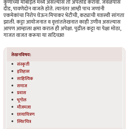
कुणाच्या मोबाईल मध्ये असल्यास तो अपलोड करावा. जवळपास
दीड, पावणेदोन वाजले होते. त्यानंतर आम्ही पाच जणांनी
एकमेकांचा निरोप घेऊन मिपाकर भेटीची, कट्याची यशस्वी सांगता
झाली. कट्टा आयोजनात व वृत्तांतलेखनात काही उणीव असल्यास
आपण आम्हाला क्षमा कराल ही अपेक्षा. पुढील कट्टा या पेक्षा मोठा,
गाजत वाजत करूया या सदिच्छा!
लेखनविषय:
संस्कृती
इतिहास
साहित्यिक
समाज
प्रवास
भूगोल
मौजमजा
छायाचित्रण
स्थिरचित्र