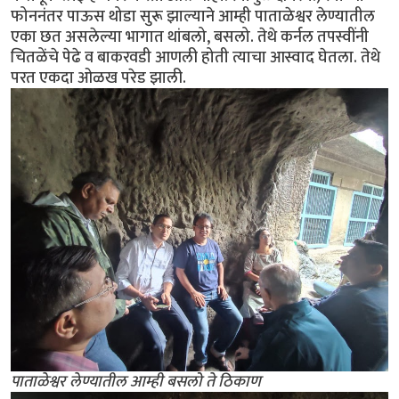
फोननंतर पाऊस थोडा सुरू झाल्याने आम्ही पाताळेश्वर लेण्यातील
एका छत असलेल्या भागात थांबलो, बसलो. तेथे कर्नल तपस्वींनी
चितळेंचे पेढे व बाकरवडी आणली होती त्याचा आस्वाद घेतला. तेथे
परत एकदा ओळख परेड झाली.
पाताळेश्वर लेण्यातील आम्ही बसलो ते ठिकाण