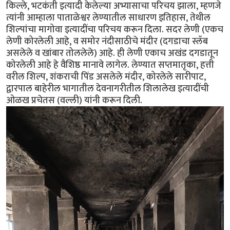
किल्ले, भटकंती इत्यादी केलेल्या अभ्यासाचा परिचय झाला, म्हणजे
त्यांनी आम्हाला पाताळेश्वर लेण्यातील साधारण इतिहास, तेथील
शिल्पांचा मागोवा इत्यादींचा परिचय करून दिला. सदर लेणी (एकच
लेणी कोरलेली आहे, व समोर नंदीसाठीचे मंदीर (दगडाचा स्लॅब
असलेले व खांबार तोललेले) आहे. ही लेणी एकाच अखंड दगडातून
कोरलेली आहे हे वैशिष्ठ मानावे लागेल. लेण्यात सप्तमातृका, हत्ती
वरील शिल्प, शंकराची पिंड असलेले मंदीर, कोरलेले सारीपाट,
द्वारपाल बाहेरील भागातील देवनागरीतील शिलालेख इत्यादींची
ओळख प्रचेतस (वल्ली) यांनी करून दिली.