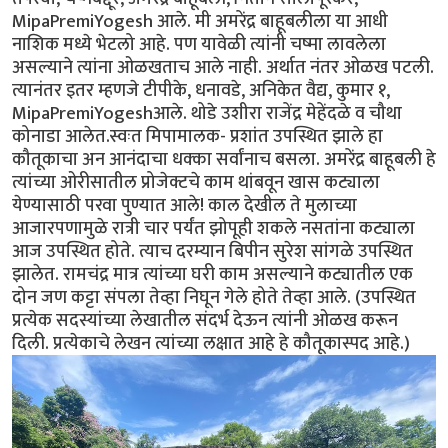
MipaPremiYogesh आले. मी अमरेंद्र बाहूबलीला या आधी
नाशिक मध्ये भेटलो आहे. पण यावेळी त्यांनी चष्मा लावलेला
असल्याने त्यांना ओळखताच आले नाही. अर्थात नंतर ओळख पटली.
त्यानंतर इतर म्हणजे टीपीके, धनावडे, अनिकेत वैद्य, कुमार १,
MipaPremiYogeshआले. थोडे उशीरा राजेंद्र मेहेंदळे व चौथा
कोनाडा आलेत.स्वःत मिपामालक- प्रशांत उपस्थित झाले हा
कौतूकाचा अन आनंदाचा धक्का सर्वांनाच बसला. अमरेंद्र बाहूबली हे
त्यांच्या ओरीसातील प्रोजेक्टचे काम थांबवून खास कट्याला
येण्यासाठी परवा पुण्यात आले! काल देखील ते मुलाच्या
आजारपणामुळे रात्री चार पर्यंत झोपूही शकले नसतांना कट्याला
आज उपस्थित होते. त्याच दरम्यान बिपीन सुरेश सांगळे उपस्थित
झालेत. रामचंद्र मात्र त्यांच्या घरी काम असल्याने कट्यातील एक
दोन जण कट्टा संपला तेव्हा निघून गेले होते तेव्हा आले. (उपस्थित
प्रत्येक सदस्यांच्या लेखातील संदर्भ देऊन त्यांनी ओळख करून
दिली. प्रत्येकाचे लेखन त्यांच्या लक्षात आहे हे कौतूकास्पद आहे.)