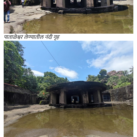
पाताळेश्वर लेण्यातील नंदी गृह