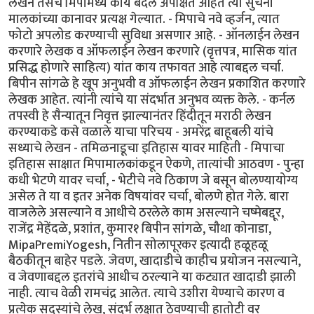
लेखन तसेच मिपामध्ये काय बदल अपेक्षित आहेत त्या सुचना
मालकांच्या कानावर प्रत्यक्ष गेल्यात. - मिपाचे नवे व्हर्जन, त्यात
फोटो अपलोड करण्याची सुविधा असणार आहे. - ऑनलाईन लेखन
करणारे लेखक व ऑफलाईन लेखन करणारे (वृत्तपत्र, मासिक यांत
प्रसिद्ध होणारे साहित्य) यांत काय तफावत आहे त्याबद्दल चर्चा.
बिपीन सांगळे हे खूप अनुभवी व ऑफलाईन लेखन प्रकाशित करणारे
लेखक आहेत. त्यांनी त्यांचे या संदर्भात अनुभव व्यक्त केले. - कर्नल
तपस्वी हे सैन्यातून निवृत्त झाल्यानंतर हिंदीतून मराठी लेखन
करण्याकडे कसे वळाले याचा परिचय - अमरेंद्र बाहूबली यांचे
सध्याचे लेखन - तमिळनाडूचा इतिहास यावर माहिती - मिपाचा
इतिहास साक्षात मिपामालकांकडून ऐकणे, तात्यांची आठवण - पुन्हा
कधी भेटणे यावर चर्चा, - भेटीचे नवे ठिकाण जे बसून बोलण्यायोग्य
असेल ते या व इतर अनेक विषयांवर चर्चा, बोलणे होत गेले. बारा
वाजलेले असल्याने व आधीचे ठरलेले काम असल्याने चष्मेबद्दूर,
राजेंद्र मेहेंदळे, प्रशांत, कुमार१ बिपीन सांगळे, चौथा कोनाडा,
MipaPremiYogesh, नितीन सोलापूरकर इत्यादी हळूहळू
बैठकीतून बाहेर पडले. जेवण, खादाडीचे काहीच प्रयोजन नसल्याने,
व जेवणाबद्दल इतरांचे आधीच ठरल्याने या कट्यात खादाडी झाली
नाही. त्याच वेळी रामचंद्र आलेत. त्याचे उशीरा येण्याचे कारण व
प्रत्येक सदस्यांचे लेख, संदर्भ लक्षात ठेवण्याची हातोटी वर