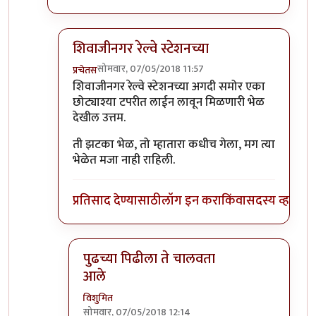
शिवाजीनगर रेल्वे स्टेशनच्या
सोमवार, 07/05/2018 11:57
प्रचेतस
In reply to
कानिफनाथ मंदिराच्या समोरची
by
विशुमित
शिवाजीनगर रेल्वे स्टेशनच्या अगदी समोर एका
छोट्याश्या टपरीत लाईन लावून मिळणारी भेळ
देखील उत्तम.
ती झटका भेळ, तो म्हातारा कधीच गेला, मग त्या
भेळेत मजा नाही राहिली.
प्रतिसाद देण्यासाठी
लॉग इन करा
किंवा
सदस्य व्हा
पुढच्या पिढीला ते चालवता
आले
विशुमित
सोमवार, 07/05/2018 12:14