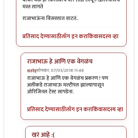
बाकी भेळ ही रंकाळ्याचं वारं तोंडी लावून खाल्ल्यासच
मस्त लागते
राजाभाऊंना विसरलात वाटतं..
प्रतिसाद देण्यासाठी
लॉग इन करा
किंवा
सदस्य व्हा
राजाभाऊ हे आणि एक वेगळंच
सोमवार, 07/05/2018 11:48
सस्नेह
In reply to
बाकी भेळ ही रंकाळ्याचं वारं
by
संजय पाटिल
राजाभाऊ हे आणि एक वेगळंच प्रकरण ! पण
अलीकडे राजाभाऊ मल्टीपल झाल्यापासून
ओरिजिनल टेस्ट सापडेना.
प्रतिसाद देण्यासाठी
लॉग इन करा
किंवा
सदस्य व्हा
खरं आहे :(