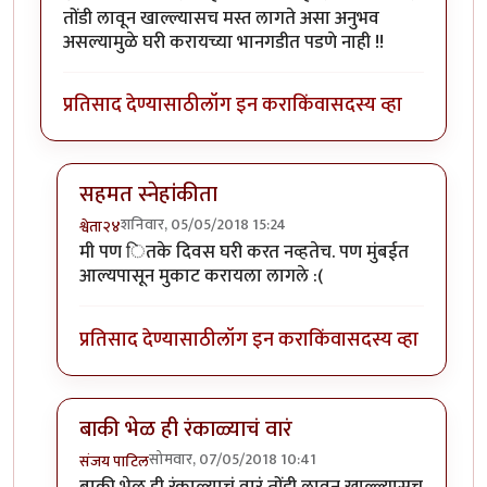
तोंडी लावून खाल्ल्यासच मस्त लागते असा अनुभव
असल्यामुळे घरी करायच्या भानगडीत पडणे नाही !!
प्रतिसाद देण्यासाठी
लॉग इन करा
किंवा
सदस्य व्हा
सहमत स्नेहांकीता
शनिवार, 05/05/2018 15:24
श्वेता२४
In reply to
मस्त !
by
सस्नेह
मी पण ितके दिवस घरी करत नव्हतेच. पण मुंबईत
आल्यपासून मुकाट करायला लागले :(
प्रतिसाद देण्यासाठी
लॉग इन करा
किंवा
सदस्य व्हा
बाकी भेळ ही रंकाळ्याचं वारं
सोमवार, 07/05/2018 10:41
संजय पाटिल
In reply to
मस्त !
by
सस्नेह