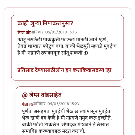
काही जुन्या मिपाकरांनुसार
शनिवार, 05/05/2018 15:16
जेम्स वांड
फोटू नसलेली पाककृती फाऊल मानली जाते म्हणे,
तेवढं धाग्यात फोटुचं बघा. बाकी भेळपुरी म्हणजे मुंबई'च'
हे मी 'नम्रपणे ठणकावून' सांगू शकतो :D
प्रतिसाद देण्यासाठी
लॉग इन करा
किंवा
सदस्य व्हा
@ जेम्स वांडसाहेब
शनिवार, 05/05/2018 15:23
श्वेता२४
In reply to
काही जुन्या मिपाकरांनुसार
by
जेम्स वांड
पूर्णत: असहमत. मुंबईची भेळ खाल्यापासून मुंबईत
भेळ खाणे बंद केले हे मी नम्रपणे नमुद करु इच्छीते.
बाकी फोटो टाकलेत. संपादक मंडळाने ते लेखात
समाविष्ट करण्याबद्दल मदत करावी.