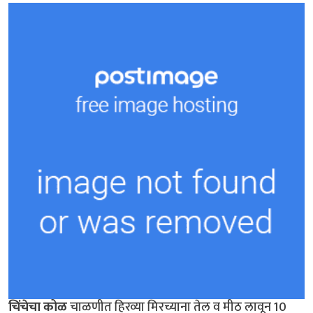
चिंचेचा कोळ
चाळणीत हिरव्या मिरच्याना तेल व मीठ लावून 10