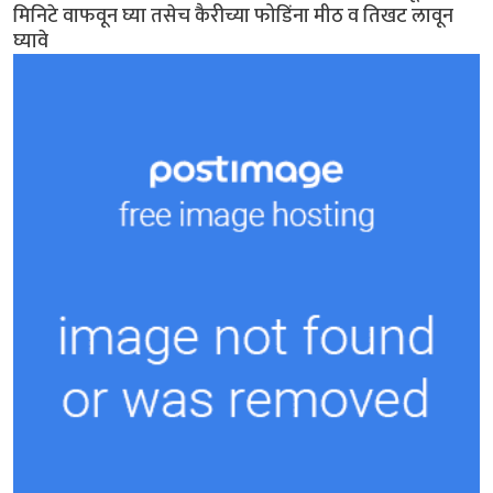
मिनिटे वाफवून घ्या तसेच कैरीच्या फोडिंना मीठ व तिखट लावून
घ्यावे