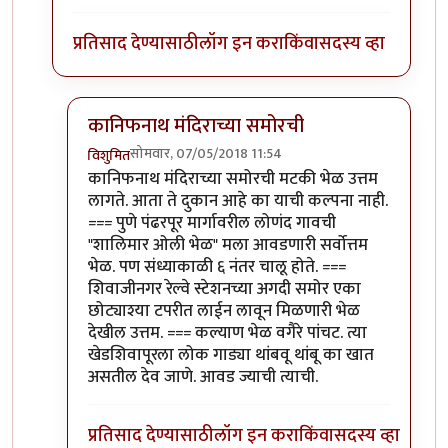
प्रतिसाद देण्यासाठी
लॉग इन करा
किंवा
सदस्य व्हा
कानिफनाथ मंदिराच्या समोरची
सोमवार, 07/05/2018 11:54
विशुमित
In reply to
अगदी. अगदी. कोल्हापूरचं सगळंच
by
एस
कानिफनाथ मंदिराच्या समोरची मटकी भेळ उत्तम
लागते. आता ते दुकान आहे का याची कल्पना नाही.
=== पुणे पंढरपूर मार्गावरील लोणंद गावची
"शालिमार ओली भेळ" मला आवडणारी सर्वोत्तम
भेळ. पण संध्याकाळी ६ नंतर चालू होते. ===
शिवाजीनगर रेल्वे स्टेशनच्या अगदी समोर एका
छोट्याश्या टपरीत लाईन लावून मिळणारी भेळ
देखील उत्तम. === कल्याण भेळ वगैरे पांचट. त्या
खेडशिवापूरला लोक गाड्या थांबवू थांबू का खात
असतील देव जाणे. आवड ज्याची त्याची.
प्रतिसाद देण्यासाठी
लॉग इन करा
किंवा
सदस्य व्हा