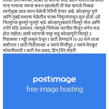
त्यावर दोन मिरच्या, सोबत हि कैरीची फोड आणि पत्याचे खोचलेलं
पान! पत्त्याचा चमचा करून खाल्लेली ती भेळ म्हणजे निव्वळ
स्वर्गसुख! आज त्याच भेळेची रेसिपी देणार आहे. कोल्हापूर पुणे
आणि मुंबई मधल्या भेळेतील फरक चिमुरयंपासून सुरु होतो. (हो
चिरमुरेच! कुरमुरे मुरमुरे न्हवे. कोल्हापूरकडचे चिरमुरे गोल आणि
टपोरे मोठे असतात. त्यामुळे चिंचेच्या चटणीत भिजून लगेच मऊ
होत नाहीत) आधी भडंगाची पाकु पाहू कोल्हापुरी चिरमुरे 2
पिशव्यया 1 गड्डी लसूण ठेचून 1 वाटी शेम्गदाने 15-20 पाने ताजा
कडीपत्ता 1 वाटी पिठीसाखर 4 चमचे मिर्चीपुड 2 चमचे मेतकूट
फोडणीसाठी 1 वाटी तेल हळद, हिंग,जिरे,मोहरी