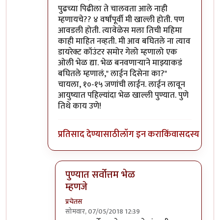
In reply to
शिवाजीनगर रेल्वे स्टेशनच्या
by
प्रचेतस
पुढच्या पिढीला ते चालवता आले नाही
म्हणायचे?? ४ वर्षांपूर्वी मी खाल्ली होती. पण
आवडली होती. त्यावेळेस मला तिची महिमा
काही माहित नव्हती. मी आव बघितले ना त्याव
डायरेक्ट कॉउंटर समोर गेलो म्हणालो एक
ओली भेळ द्या. भेळ बनवणाऱ्याने माझ्याकडं
बघितले म्हणालं," लाईन दिसेना का?"
चायला, १०-१५ जणांची लाईन. लाईन लावून
आयुष्यात पहिल्यांदा भेळ खाल्ली पुण्यात. पुणे
तिथे काय उणे!
प्रतिसाद देण्यासाठी
लॉग इन करा
किंवा
सदस्य व्हा
पुण्यात सर्वोत्तम भेळ
म्हणजे
प्रचेतस
सोमवार, 07/05/2018 12:39