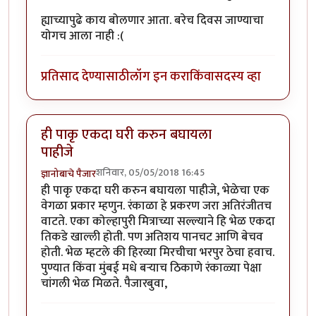
ह्याच्यापुढे काय बोलणार आता. बरेच दिवस जाण्याचा
योगच आला नाही :(
प्रतिसाद देण्यासाठी
लॉग इन करा
किंवा
सदस्य व्हा
ही पाकृ एकदा घरी करुन बघायला
पाहीजे
शनिवार, 05/05/2018 16:45
ज्ञानोबाचे पैजार
ही पाकृ एकदा घरी करुन बघायला पाहीजे, भेळेचा एक
वेगळा प्रकार म्हणुन. रंकाळा हे प्रकरण जरा अतिरंजीतच
वाटते. एका कोल्हापुरी मित्राच्या सल्ल्याने हि भेळ एकदा
तिकडे खाल्ली होती. पण अतिशय पानचट आणि बेचव
होती. भेळ म्हटले की हिरव्या मिरचीचा भरपुर ठेचा हवाच.
पुण्यात किंवा मुंबई मधे बर्‍याच ठिकाणे रंकाळ्या पेक्षा
चांगली भेळ मिळते. पैजारबुवा,