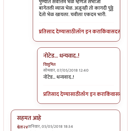
In reply to
पुढच्या पिढीला ते चालवता आले
by
वि
पुण्यात सर्वोत्तम भेळ म्हणजे संभाजी
बागेतली व्यास भेळ. अजूनही तो कागदी पुठ्ठे
देतो भेळ खायला. चवीला एकदम भारी.
प्रतिसाद देण्यासाठी
लॉग इन करा
किंवा
सदस्य व्हा
नोटेड... धन्यवाद..!
विशुमित
सोमवार, 07/05/2018 12:40
In reply to
पुण्यात सर्वोत्तम भेळ म्हणजे
by
प्रचे
नोटेड... धन्यवाद..!
प्रतिसाद देण्यासाठी
लॉग इन करा
किंवा
सदस्य व्
सहमत आहे
शनिवार, 05/05/2018 18:34
श्वेता२४