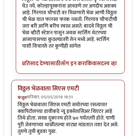
घेउ नये. कोल्हापूरकरांना आवडणे तर अगदीच अशक्य
आहे. गिरगाव चौपाटी वर मिळणारी भेळ आणी विठ्ठल
ची भेळ यात फारसा फरक नसतो. गिरगाव चौपाटीची
जरा बरी आणि बरीच स्वस्त असते. बादवे विठ्ठल ची
भेळ व्हीटी स्टेशन पासुन जवळ स्टर्लिंग थेटरच्या
आसापासच्या कुठल्यातरी लेन मध्ये आहे. स्टर्लिंग
पाशी विचारले तर कुणीही सांगेल
प्रतिसाद देण्यासाठी
लॉग इन करा
किंवा
सदस्य व्हा
विठ्ठल भेळवाला सिएस एमटी
शनिवार, 05/05/2018 18:51
कंजूस
विठ्ठल भेळवाला सिएस एमटी समोरच्या रसत्यावर
क्यापिटॉलच्या डावीकडे न्यू इक्सेलसिअर थिएटर आहे
तिथे होता. सरळ दुकानच होते ७० पर्यंततरी होते. पाणी
पुरी जेवणाच्या थाळीतल्या वाट्या मांडतात तशा देत असे.
तुमचे तुमी बुडवा पुय्रा.