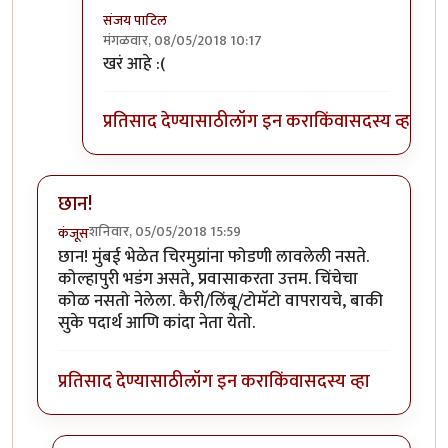
संजय पाटिल
मंगळवार, 08/05/2018 10:17
In reply to
राजाभाऊ हे आणि एक वेगळंच
by
सस्नेह
खरं आहे :(
प्रतिसाद देण्यासाठी
लॉग इन करा
किंवा
सदस्य व्हा
छान!
शनिवार, 05/05/2018 15:59
कंजूस
छान! मुंबई भेळेत चिरमुय्रांना फोडणी लावलेली नसते.
कोल्हापुरी भडंग असते, प्रवासाकरता उत्तम. चिंचेचा
कोळ नसतो नेलेला. कैरी/लिंबू/टोमॅटो वापरायचे, बाकी
सुके पदार्थ आणि कांदा नेता येतो.
प्रतिसाद देण्यासाठी
लॉग इन करा
किंवा
सदस्य व्हा