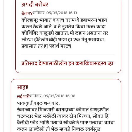
अगदी बरोबर
शनिवार, 05/05/2018 16:13
श्वेता२४
In reply to
छान!
by
कंजूस
कोल्हापूर भागात बऱ्याच घरांमध्ये डबाभरुन भडंग
करुन ठेवले जाते. व ते नुसतेच किंवा फक्त कांदा
कोथिंबिर घालूनही खातात. मी लहान असताना तर
छोट्या हॉटेलांमध्येही भडंग हा एक मेनू असायचा.
प्रवासात तर हा पदार्थ मस्टच
प्रतिसाद देण्यासाठी
लॉग इन करा
किंवा
सदस्य व्हा
आहा!
शनिवार, 05/05/2018 16:08
लई भारी
पाककृतीबद्द्ल धन्यवाद.
रंकाळ्यावर मिळणारी कागदाच्या कोनात झणझणीत
चटकदार भेळ भरलेली त्यावर दोन मिरच्या, सोबत हि
कैरीची फोड आणि पत्याचे खोचलेलं पान! पत्त्याचा चमचा
करून खाल्लेली ती भेळ म्हणजे निव्वळ स्वर्गसुख!