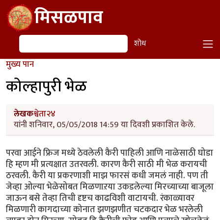
Skip to main content
मिसळपाव
शोध
शोध
मुख्य पान
कोल्हापुरी भेळ
लेखक
श्वेता२४
यांनी शनिवार, 05/05/2018 14:59 या दिवशी प्रकाशित केले.
परवा आईने फ्रिज मध्ये ठेवलेली कैरी पाहिली आणि नाळेसाठी घोडा
हि म्हण मी प्रत्यक्षात उतरवली. कारण कैरी साठी मी भेळ करायची
ठरवली. कैरी या प्रकरणाशी माझ फारसं कधी जमलं नाही. पण ती
जेव्हा ओल्या भेळेसोबत मिळणाऱया उकडलेल्या मिरच्याच्या बाजूला
जाऊन बसे तेव्हा तिची दृष्टच काढविशी वाटायची. रंकाळ्यावर
मिळणारी कागदाच्या कोनात झणझणीत चटकदार भेळ भरलेली