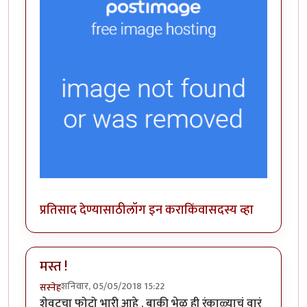
प्रतिसाद देण्यासाठी
लॉग इन करा
किंवा
सदस्य व्हा
मस्त !
शनिवार, 05/05/2018 15:22
सस्नेह
शेवटचा फोटो भारी आहे . बाकी भेळ ही रंकाळ्याचं वारं