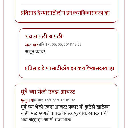
प्रतिसाद देण्यासाठी
लॉग इन करा
किंवा
सदस्य व्हा
चव आपली आपली
शनिवार, 05/05/2018 15:25
जेम्स वांड
In reply to
@ जेम्स वांडसाहेब
by
श्वेता२४
अजून काय!
प्रतिसाद देण्यासाठी
लॉग इन करा
किंवा
सदस्य व्हा
मुंबै च्या भेळी एवढा आचरट
बुधवार, 16/05/2018 16:02
मृत्युन्जय
In reply to
काही जुन्या मिपाकरांनुसार
by
जेम्स वांड
मुंबै च्या भेळी एवढा आचरट प्रकार मी कुठेही खालेला
नाही. भेळ म्हणजे केवळ कोल्हापुरचीच. रंकाळ्या ची
भेळ अह्हाहा. आणि राजाभाऊ.