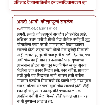
प्रतिसाद देण्यासाठी
लॉग इन करा
किंवा
सदस्य व्हा
अगदी. अगदी. कोल्हापूरचं सगळंच
रविवार, 06/05/2018 01:06
एस
In reply to
ही पाकृ एकदा घरी करुन बघायला पाहीजे
by
ज्ञा
अगदी. अगदी. कोल्हापूरचं सगळंच ओव्हररेटेड आहे.
अतिशय उत्तम चवीची ओली भेळ तीसेक वर्षांपूर्वी जुहू
चौपाटीला एका मराठी माणसाच्या भेळगाड्यावर
खाल्ली होती. तद्नंतर तशी ओली भेळ कुठेही मिळाली
नाही. श्वेताताई, तुमची पाककृती चांगली दिसतेय, पण
अशी भेळ काही आवडत नसल्याने पास. पुण्याच्या
आसपास छोट्या गावांतून मटकी भेळ म्हणून सुक्या
भेळीचा एक प्रकार मिळत असे. फार चविष्ट. आताशा
तशी जुनी चव मिळतात नाही. कारण तशी बारीक,
गावरान मटकीच मिळायची बंद झाली आहे. पंढरपुरास
एकदा मोठ्या भडंगाची सुकी भेळ खाल्ली होती. तीही
छान होती. पुण्यात नवग्रह मंदिराच्याजवळ एक
अप्रतिम चवीची भेळ मिळते. तीही एकदा खाऊन पहा
कधी पुण्याला आलात तर.