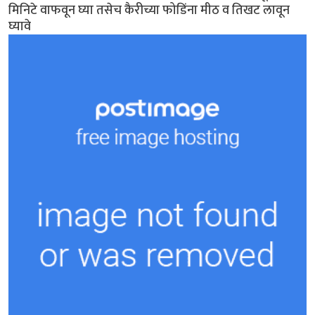
मिनिटे वाफवून घ्या तसेच कैरीच्या फोडिंना मीठ व तिखट लावून
घ्यावे