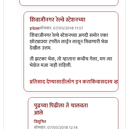
शिवाजीनगर रेल्वे स्टेशनच्या
सोमवार, 07/05/2018 11:57
प्रचेतस
In reply to
कानिफनाथ मंदिराच्या समोरची
by
विशुमित
शिवाजीनगर रेल्वे स्टेशनच्या अगदी समोर एका
छोट्याश्या टपरीत लाईन लावून मिळणारी भेळ
देखील उत्तम.
ती झटका भेळ, तो म्हातारा कधीच गेला, मग त्या
भेळेत मजा नाही राहिली.
प्रतिसाद देण्यासाठी
लॉग इन करा
किंवा
सदस्य व्हा
पुढच्या पिढीला ते चालवता
आले
विशुमित
सोमवार, 07/05/2018 12:14