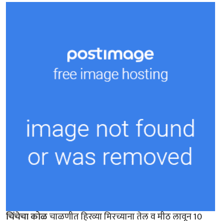
चिंचेचा कोळ
चाळणीत हिरव्या मिरच्याना तेल व मीठ लावून 10