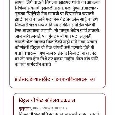
आपण जिथे वाढतो तिथल्या खाद्यपदार्थाची चव आपल्या
जिभेला सवयीची झालेली असते. मला पुण्यात आल्यावर
नुसत्या चिर्मुरीची भेळ खायची या विचारानेच कसतरी
झालं काही काळाने मला पेरू गेट जवळील साई बा इथे
मिलनारी भडंग भेळ व विजय टॉकीज समोरील भेळेची
टेस्ट आवडायला लागली . तो माणूस भेळेत खर्डा टाकतो.
जाम भारी लागते. पण मुंबई मध्ये मात्र मला अजूनही
चांगली भेळ खायला मिळालेली नाही मागे एका धग्यात
कोणीतरी विठ्ठल ची भेळ चांगली असे म्हणाले होते मी
पत्ता विचारलया पण मला प्रतिसाद मिळाला नाही . नेट
वर जो पत्ता होत तिथे तए दुकान नाहीय. जेम्स वांड यांनि
कृ पया मार्गदर्शन करावे
प्रतिसाद देण्यासाठी
लॉग इन करा
किंवा
सदस्य व्हा
विठ्ठल ची भेळ अतिशय बकवास
बुधवार, 16/05/2018 16:07
मृत्युन्जय
In reply to
सहमत आहे
by
श्वेता२४
विठ्ठल ची भेळ अतिशय बकवास असते. कृपया तसदी