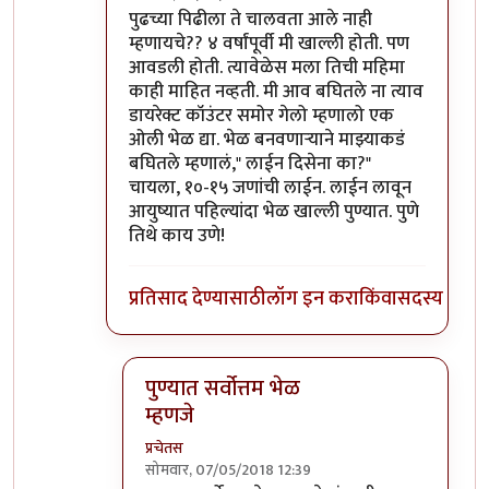
In reply to
शिवाजीनगर रेल्वे स्टेशनच्या
by
प्रचेतस
पुढच्या पिढीला ते चालवता आले नाही
म्हणायचे?? ४ वर्षांपूर्वी मी खाल्ली होती. पण
आवडली होती. त्यावेळेस मला तिची महिमा
काही माहित नव्हती. मी आव बघितले ना त्याव
डायरेक्ट कॉउंटर समोर गेलो म्हणालो एक
ओली भेळ द्या. भेळ बनवणाऱ्याने माझ्याकडं
बघितले म्हणालं," लाईन दिसेना का?"
चायला, १०-१५ जणांची लाईन. लाईन लावून
आयुष्यात पहिल्यांदा भेळ खाल्ली पुण्यात. पुणे
तिथे काय उणे!
प्रतिसाद देण्यासाठी
लॉग इन करा
किंवा
सदस्य व्हा
पुण्यात सर्वोत्तम भेळ
म्हणजे
प्रचेतस
सोमवार, 07/05/2018 12:39