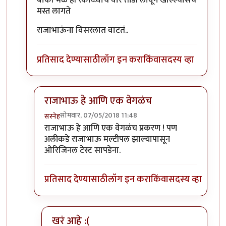
बाकी भेळ ही रंकाळ्याचं वारं तोंडी लावून खाल्ल्यासच
मस्त लागते
राजाभाऊंना विसरलात वाटतं..
प्रतिसाद देण्यासाठी
लॉग इन करा
किंवा
सदस्य व्हा
राजाभाऊ हे आणि एक वेगळंच
सोमवार, 07/05/2018 11:48
सस्नेह
In reply to
बाकी भेळ ही रंकाळ्याचं वारं
by
संजय पाटिल
राजाभाऊ हे आणि एक वेगळंच प्रकरण ! पण
अलीकडे राजाभाऊ मल्टीपल झाल्यापासून
ओरिजिनल टेस्ट सापडेना.
प्रतिसाद देण्यासाठी
लॉग इन करा
किंवा
सदस्य व्हा
खरं आहे :(