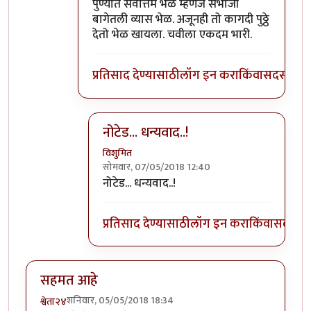
In reply to
पुढच्या पिढीला ते चालवता आले
by
वि
पुण्यात सर्वोत्तम भेळ म्हणजे संभाजी
बागेतली व्यास भेळ. अजूनही तो कागदी पुठ्ठे
देतो भेळ खायला. चवीला एकदम भारी.
प्रतिसाद देण्यासाठी
लॉग इन करा
किंवा
सदस्य व्हा
नोटेड... धन्यवाद..!
विशुमित
सोमवार, 07/05/2018 12:40
In reply to
पुण्यात सर्वोत्तम भेळ म्हणजे
by
प्रचे
नोटेड... धन्यवाद..!
प्रतिसाद देण्यासाठी
लॉग इन करा
किंवा
सदस्य व्
सहमत आहे
शनिवार, 05/05/2018 18:34
श्वेता२४