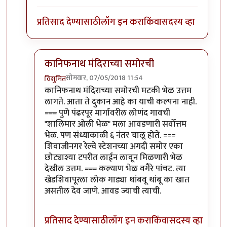
प्रतिसाद देण्यासाठी
लॉग इन करा
किंवा
सदस्य व्हा
कानिफनाथ मंदिराच्या समोरची
सोमवार, 07/05/2018 11:54
विशुमित
In reply to
अगदी. अगदी. कोल्हापूरचं सगळंच
by
एस
कानिफनाथ मंदिराच्या समोरची मटकी भेळ उत्तम
लागते. आता ते दुकान आहे का याची कल्पना नाही.
=== पुणे पंढरपूर मार्गावरील लोणंद गावची
"शालिमार ओली भेळ" मला आवडणारी सर्वोत्तम
भेळ. पण संध्याकाळी ६ नंतर चालू होते. ===
शिवाजीनगर रेल्वे स्टेशनच्या अगदी समोर एका
छोट्याश्या टपरीत लाईन लावून मिळणारी भेळ
देखील उत्तम. === कल्याण भेळ वगैरे पांचट. त्या
खेडशिवापूरला लोक गाड्या थांबवू थांबू का खात
असतील देव जाणे. आवड ज्याची त्याची.
प्रतिसाद देण्यासाठी
लॉग इन करा
किंवा
सदस्य व्हा