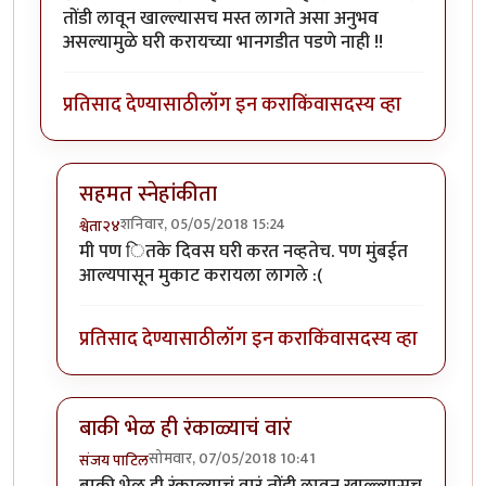
तोंडी लावून खाल्ल्यासच मस्त लागते असा अनुभव
असल्यामुळे घरी करायच्या भानगडीत पडणे नाही !!
प्रतिसाद देण्यासाठी
लॉग इन करा
किंवा
सदस्य व्हा
सहमत स्नेहांकीता
शनिवार, 05/05/2018 15:24
श्वेता२४
In reply to
मस्त !
by
सस्नेह
मी पण ितके दिवस घरी करत नव्हतेच. पण मुंबईत
आल्यपासून मुकाट करायला लागले :(
प्रतिसाद देण्यासाठी
लॉग इन करा
किंवा
सदस्य व्हा
बाकी भेळ ही रंकाळ्याचं वारं
सोमवार, 07/05/2018 10:41
संजय पाटिल
In reply to
मस्त !
by
सस्नेह