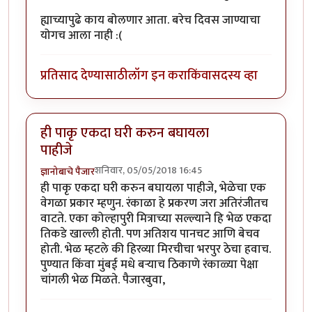
ह्याच्यापुढे काय बोलणार आता. बरेच दिवस जाण्याचा
योगच आला नाही :(
प्रतिसाद देण्यासाठी
लॉग इन करा
किंवा
सदस्य व्हा
ही पाकृ एकदा घरी करुन बघायला
पाहीजे
शनिवार, 05/05/2018 16:45
ज्ञानोबाचे पैजार
ही पाकृ एकदा घरी करुन बघायला पाहीजे, भेळेचा एक
वेगळा प्रकार म्हणुन. रंकाळा हे प्रकरण जरा अतिरंजीतच
वाटते. एका कोल्हापुरी मित्राच्या सल्ल्याने हि भेळ एकदा
तिकडे खाल्ली होती. पण अतिशय पानचट आणि बेचव
होती. भेळ म्हटले की हिरव्या मिरचीचा भरपुर ठेचा हवाच.
पुण्यात किंवा मुंबई मधे बर्‍याच ठिकाणे रंकाळ्या पेक्षा
चांगली भेळ मिळते. पैजारबुवा,