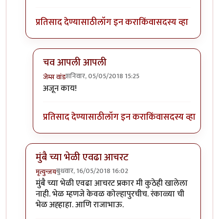
प्रतिसाद देण्यासाठी
लॉग इन करा
किंवा
सदस्य व्हा
चव आपली आपली
शनिवार, 05/05/2018 15:25
जेम्स वांड
In reply to
@ जेम्स वांडसाहेब
by
श्वेता२४
अजून काय!
प्रतिसाद देण्यासाठी
लॉग इन करा
किंवा
सदस्य व्हा
मुंबै च्या भेळी एवढा आचरट
बुधवार, 16/05/2018 16:02
मृत्युन्जय
In reply to
काही जुन्या मिपाकरांनुसार
by
जेम्स वांड
मुंबै च्या भेळी एवढा आचरट प्रकार मी कुठेही खालेला
नाही. भेळ म्हणजे केवळ कोल्हापुरचीच. रंकाळ्या ची
भेळ अह्हाहा. आणि राजाभाऊ.