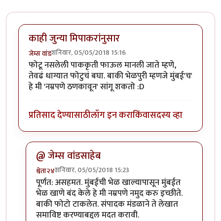
काही जुन्या मिपाकरांनुसार
शनिवार, 05/05/2018 15:16
जेम्स वांड
फोटू नसलेली पाककृती फाऊल मानली जाते म्हणे,
तेवढं धाग्यात फोटुचं बघा. बाकी भेळपुरी म्हणजे मुंबई'च'
हे मी 'नम्रपणे ठणकावून' सांगू शकतो :D
प्रतिसाद देण्यासाठी
लॉग इन करा
किंवा
सदस्य व्हा
@ जेम्स वांडसाहेब
शनिवार, 05/05/2018 15:23
श्वेता२४
In reply to
काही जुन्या मिपाकरांनुसार
by
जेम्स वांड
पूर्णत: असहमत. मुंबईची भेळ खाल्यापासून मुंबईत
भेळ खाणे बंद केले हे मी नम्रपणे नमुद करु इच्छीते.
बाकी फोटो टाकलेत. संपादक मंडळाने ते लेखात
समाविष्ट करण्याबद्दल मदत करावी.