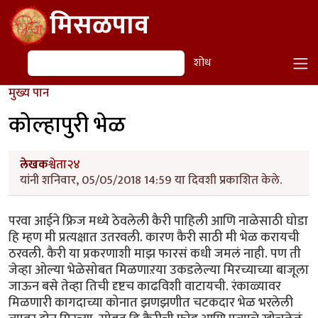
Skip to main content
मिसळपाव
शोध
शोध
मुख्य पान
कोल्हापुरी भेळ
लेखक
श्वेता२४
यांनी शनिवार, 05/05/2018 14:59 या दिवशी प्रकाशित केले.
परवा आईने फ्रिज मध्ये ठेवलेली कैरी पाहिली आणि नाळेसाठी घोडा
हि म्हण मी प्रत्यक्षात उतरवली. कारण कैरी साठी मी भेळ करायची
ठरवली. कैरी या प्रकरणाशी माझ फारसं कधी जमलं नाही. पण ती
जेव्हा ओल्या भेळेसोबत मिळणाऱया उकडलेल्या मिरच्याच्या बाजूला
जाऊन बसे तेव्हा तिची दृष्टच काढविशी वाटायची. रंकाळ्यावर
मिळणारी कागदाच्या कोनात झणझणीत चटकदार भेळ भरलेली