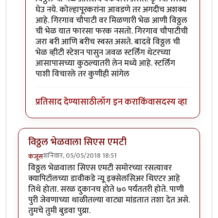
घेउ नये. कोल्हापूरकरांना आवडणे तर अगदीच अशक्य
आहे. गिरगाव चौपाटी वर मिळणारी भेळ आणी विठ्ठल
ची भेळ यात फारसा फरक नसतो. गिरगाव चौपाटीची
जरा बरी आणि बरीच स्वस्त असते. बादवे विठ्ठल ची
भेळ व्हीटी स्टेशन पासुन जवळ स्टर्लिंग थेटरच्या
आसापासच्या कुठल्यातरी लेन मध्ये आहे. स्टर्लिंग
पाशी विचारले तर कुणीही सांगेल
प्रतिसाद देण्यासाठी
लॉग इन करा
किंवा
सदस्य व्हा
विठ्ठल भेळवाला सिएस एमटी
शनिवार, 05/05/2018 18:51
कंजूस
विठ्ठल भेळवाला सिएस एमटी समोरच्या रसत्यावर
क्यापिटॉलच्या डावीकडे न्यू इक्सेलसिअर थिएटर आहे
तिथे होता. सरळ दुकानच होते ७० पर्यंततरी होते. पाणी
पुरी जेवणाच्या थाळीतल्या वाट्या मांडतात तशा देत असे.
तुमचे तुमी बुडवा पुय्रा.