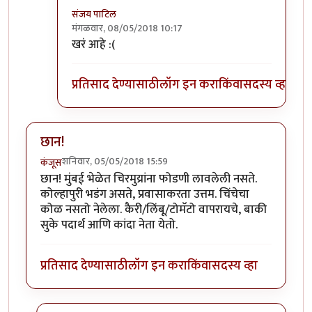
संजय पाटिल
मंगळवार, 08/05/2018 10:17
In reply to
राजाभाऊ हे आणि एक वेगळंच
by
सस्नेह
खरं आहे :(
प्रतिसाद देण्यासाठी
लॉग इन करा
किंवा
सदस्य व्हा
छान!
शनिवार, 05/05/2018 15:59
कंजूस
छान! मुंबई भेळेत चिरमुय्रांना फोडणी लावलेली नसते.
कोल्हापुरी भडंग असते, प्रवासाकरता उत्तम. चिंचेचा
कोळ नसतो नेलेला. कैरी/लिंबू/टोमॅटो वापरायचे, बाकी
सुके पदार्थ आणि कांदा नेता येतो.
प्रतिसाद देण्यासाठी
लॉग इन करा
किंवा
सदस्य व्हा