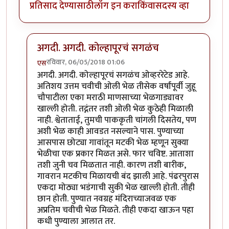
प्रतिसाद देण्यासाठी
लॉग इन करा
किंवा
सदस्य व्हा
अगदी. अगदी. कोल्हापूरचं सगळंच
रविवार, 06/05/2018 01:06
एस
In reply to
ही पाकृ एकदा घरी करुन बघायला पाहीजे
by
ज्ञा
अगदी. अगदी. कोल्हापूरचं सगळंच ओव्हररेटेड आहे.
अतिशय उत्तम चवीची ओली भेळ तीसेक वर्षांपूर्वी जुहू
चौपाटीला एका मराठी माणसाच्या भेळगाड्यावर
खाल्ली होती. तद्नंतर तशी ओली भेळ कुठेही मिळाली
नाही. श्वेताताई, तुमची पाककृती चांगली दिसतेय, पण
अशी भेळ काही आवडत नसल्याने पास. पुण्याच्या
आसपास छोट्या गावांतून मटकी भेळ म्हणून सुक्या
भेळीचा एक प्रकार मिळत असे. फार चविष्ट. आताशा
तशी जुनी चव मिळतात नाही. कारण तशी बारीक,
गावरान मटकीच मिळायची बंद झाली आहे. पंढरपुरास
एकदा मोठ्या भडंगाची सुकी भेळ खाल्ली होती. तीही
छान होती. पुण्यात नवग्रह मंदिराच्याजवळ एक
अप्रतिम चवीची भेळ मिळते. तीही एकदा खाऊन पहा
कधी पुण्याला आलात तर.