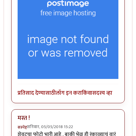
प्रतिसाद देण्यासाठी
लॉग इन करा
किंवा
सदस्य व्हा
मस्त !
शनिवार, 05/05/2018 15:22
सस्नेह
शेवटचा फोटो भारी आहे . बाकी भेळ ही रंकाळ्याचं वारं