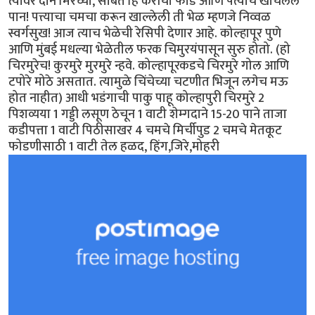
त्यावर दोन मिरच्या, सोबत हि कैरीची फोड आणि पत्याचे खोचलेलं
पान! पत्त्याचा चमचा करून खाल्लेली ती भेळ म्हणजे निव्वळ
स्वर्गसुख! आज त्याच भेळेची रेसिपी देणार आहे. कोल्हापूर पुणे
आणि मुंबई मधल्या भेळेतील फरक चिमुरयंपासून सुरु होतो. (हो
चिरमुरेच! कुरमुरे मुरमुरे न्हवे. कोल्हापूरकडचे चिरमुरे गोल आणि
टपोरे मोठे असतात. त्यामुळे चिंचेच्या चटणीत भिजून लगेच मऊ
होत नाहीत) आधी भडंगाची पाकु पाहू कोल्हापुरी चिरमुरे 2
पिशव्यया 1 गड्डी लसूण ठेचून 1 वाटी शेम्गदाने 15-20 पाने ताजा
कडीपत्ता 1 वाटी पिठीसाखर 4 चमचे मिर्चीपुड 2 चमचे मेतकूट
फोडणीसाठी 1 वाटी तेल हळद, हिंग,जिरे,मोहरी