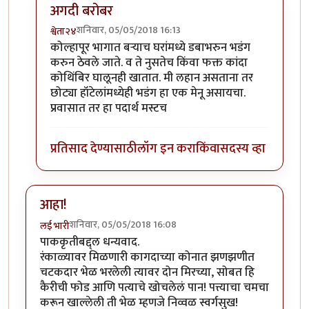
अगदी बरोबर
शनिवार, 05/05/2018 16:13
श्वेता२४
In reply to
छान!
by
कंजूस
कोल्हापूर भागात बऱ्याच घरांमध्ये डबाभरुन भडंग
करुन ठेवले जाते. व ते नुसतेच किंवा फक्त कांदा
कोथिंबिर घालूनही खातात. मी लहान असताना तर
छोट्या हॉटेलांमध्येही भडंग हा एक मेनू असायचा.
प्रवासात तर हा पदार्थ मस्टच
प्रतिसाद देण्यासाठी
लॉग इन करा
किंवा
सदस्य व्हा
आहा!
शनिवार, 05/05/2018 16:08
लई भारी
पाककृतीबद्द्ल धन्यवाद.
रंकाळ्यावर मिळणारी कागदाच्या कोनात झणझणीत
चटकदार भेळ भरलेली त्यावर दोन मिरच्या, सोबत हि
कैरीची फोड आणि पत्याचे खोचलेलं पान! पत्त्याचा चमचा
करून खाल्लेली ती भेळ म्हणजे निव्वळ स्वर्गसुख!