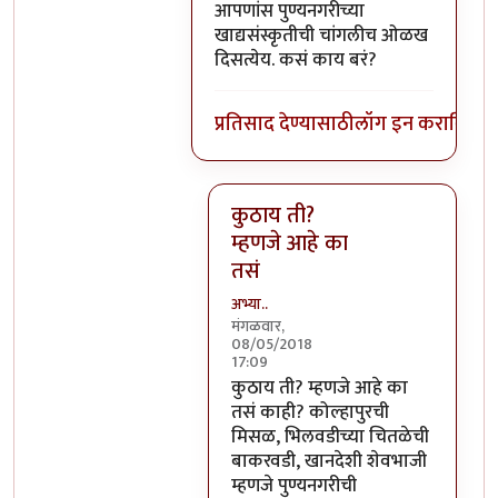
In reply to
काये ना, की पुणेकरांना भायेर
आपणांस पुण्यनगरीच्या
खाद्यसंस्कृतीची चांगलीच ओळख
दिसत्येय. कसं काय बरं?
प्रतिसाद देण्यासाठी
लॉग इन करा
किंवा
स
कुठाय ती?
म्हणजे आहे का
तसं
अभ्या..
मंगळवार,
08/05/2018
17:09
In reply to
आपणांस पुण्यनगरीच्या
by
कुठाय ती? म्हणजे आहे का
तसं काही? कोल्हापुरची
मिसळ, भिलवडीच्या चितळेची
बाकरवडी, खानदेशी शेवभाजी
म्हणजे पुण्यनगरीची