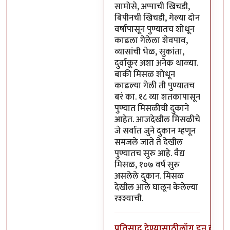
सामोसे, अप्पाची खिचडी,
बिपीनची खिचडी, गेल्या दोन
वर्षापासून पुण्यातच शोधून
काढला गेलेला शेवपाव,
व्यासांची भेळ, सुकांता,
दुर्वांकूर अशा अनेक थाळ्या.
बाकी मिसळ शोधून
काढल्या गेली ती पुण्यातच
बरं का. १८ व्या शतकापासून
पुण्यात मिसळीची दुकाने
आहेत. आजदेखील मिसळीचे
जे सर्वात जुने दुकान म्हणून
समजले जाते ते देखील
पुण्यातच सुरु आहे. वैद्य
मिसळ, १०७ वर्ष सुरु
असलेले दुकान. मिसळ
देखील आले घालून केलेल्या
रश्श्याची.
प्रतिसाद देण्यासाठी
लॉग इन करा
कि