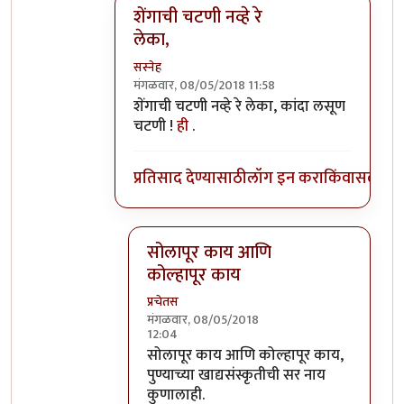
शेंगाची चटणी नव्हे रे
लेका,
सस्नेह
मंगळवार, 08/05/2018 11:58
In reply to
राईट्ट, जयशंकर हाटेल, लांबोटी
by
अभ
शेंगाची चटणी नव्हे रे लेका, कांदा लसूण
चटणी !
ही
.
प्रतिसाद देण्यासाठी
लॉग इन करा
किंवा
सदस्य व्
सोलापूर काय आणि
कोल्हापूर काय
प्रचेतस
मंगळवार, 08/05/2018
12:04
In reply to
शेंगाची चटणी नव्हे रे लेका,
by
सस्
सोलापूर काय आणि कोल्हापूर काय,
पुण्याच्या खाद्यसंस्कृतीची सर नाय
कुणालाही.