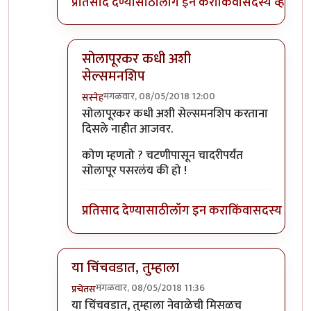
प्रतिसाद देण्यासाठी
लॉग इन करा
किंवा
सदस्य व्हा
सोलापूरकर कधी अशी
सेल्समनशिप
मंगळवार, 08/05/2018 12:00
सस्नेह
In reply to
तसं नाही ताई
by
जेम्स वांड
सोलापूरकर कधी अशी सेल्समनशिप करताना
दिसले नाहीत आजवर.
कोण म्हणतो ? चटणीपासून चादरीपर्यंत
सोलापूर पसरलंय की हो !
प्रतिसाद देण्यासाठी
लॉग इन करा
किंवा
सदस्य व्हा
या चिंचवडात, तुम्हाला
मंगळवार, 08/05/2018 11:36
प्रचेतस
In reply to
+१
by
सस्नेह
या चिंचवडात, तुम्हाला नेवाळेची मिसळच