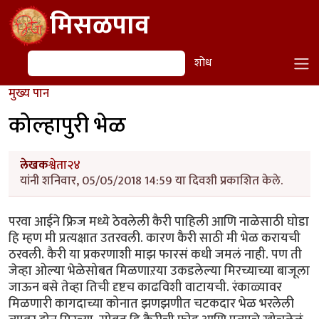
Skip to main content
मिसळपाव
शोध
शोध
मुख्य पान
कोल्हापुरी भेळ
लेखक
श्वेता२४
यांनी शनिवार, 05/05/2018 14:59 या दिवशी प्रकाशित केले.
परवा आईने फ्रिज मध्ये ठेवलेली कैरी पाहिली आणि नाळेसाठी घोडा
हि म्हण मी प्रत्यक्षात उतरवली. कारण कैरी साठी मी भेळ करायची
ठरवली. कैरी या प्रकरणाशी माझ फारसं कधी जमलं नाही. पण ती
जेव्हा ओल्या भेळेसोबत मिळणाऱया उकडलेल्या मिरच्याच्या बाजूला
जाऊन बसे तेव्हा तिची दृष्टच काढविशी वाटायची. रंकाळ्यावर
मिळणारी कागदाच्या कोनात झणझणीत चटकदार भेळ भरलेली