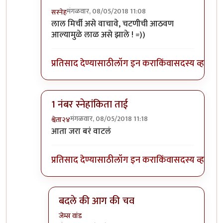
मंगळवार, 08/05/2018 11:08
सस्नेह
In reply to
+१
by
सस्नेह
लाल मिर्ची असे वाचावे, चटणीची आठवण
आल्यामुळे लाळ असे झाले ! =))
प्रतिसाद देण्यासाठी
लॉग इन करा
किंवा
सदस्य व्हा
1 नंबर स्नेहांकिता ताई
मंगळवार, 08/05/2018 11:18
श्वेता२४
In reply to
+१
by
सस्नेह
आता जरा बरं वाटलं
प्रतिसाद देण्यासाठी
लॉग इन करा
किंवा
सदस्य व्हा
बदले की आग की चव
जेम्स वांड