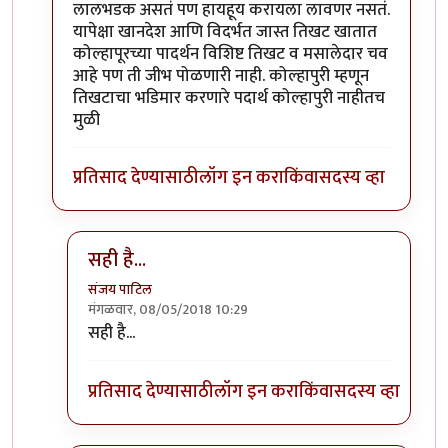
लालभडक असतं पण हायहूय करायला लावणर नसतं.
यापेक्षा खानदेश आणि विदर्भत जास्त तिखट खातात
कोल्हापूरच्या पादर्थन विशिष्ट तिखट व मसालेदार चव
आहे पण ती जीभ पोळणारी नाही. कोल्हापुरी म्हणून
तिखटाचा भडिमार करणारे पदार्थ कोल्हापुरी नाहीतच
मुळी
प्रतिसाद देण्यासाठी
लॉग इन करा
किंवा
सदस्य व्हा
सही है...
संजय पाटिल
मंगळवार, 08/05/2018 10:29
In reply to
नाळेसाठी घोडा
by
श्वेता२४
सही है...
प्रतिसाद देण्यासाठी
लॉग इन करा
किंवा
सदस्य व्हा