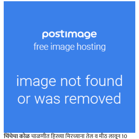
चिंचेचा कोळ
चाळणीत हिरव्या मिरच्याना तेल व मीठ लावून 10