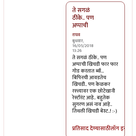
ते सगळं
ठीके.. पण
अप्पाची
राघव
बुधवार,
16/05/2018
13:26
In reply to
भिलवडीला फक्त दूध ह
ते सगळं ठीके.. पण
अप्पाची खिचडी फार फार
गोड करतात ब्वॉ...
बिपिनची आवडतेच
खिचडी.. पण केळकर
रस्त्त्यावर एक छोटेखानी
रेस्टॉरंट आहे.. बहुतेक
सुगरण असं नाव आहे..
तिथली खिचडी बेश्ट..! :-)
प्रतिसाद देण्यासाठी
लॉग इन कर