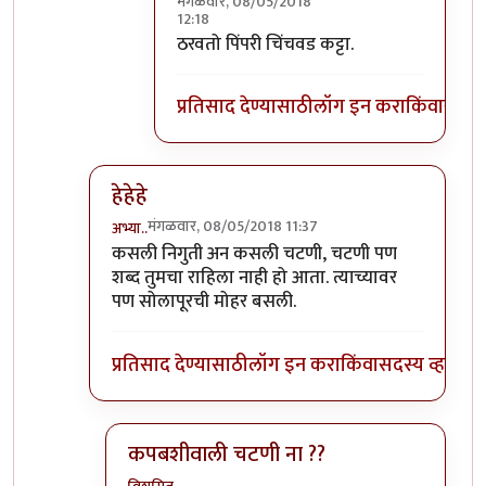
मंगळवार, 08/05/2018
12:18
In reply to
फिर आयेंगे जरूर :)
by
सस्नेह
ठरवतो पिंपरी चिंचवड कट्टा.
प्रतिसाद देण्यासाठी
लॉग इन करा
किंवा
सदस्य
हेहेहे
मंगळवार, 08/05/2018 11:37
अभ्या..
In reply to
+१
by
सस्नेह
कसली निगुती अन कसली चटणी, चटणी पण
शब्द तुमचा राहिला नाही हो आता. त्याच्यावर
पण सोलापूरची मोहर बसली.
प्रतिसाद देण्यासाठी
लॉग इन करा
किंवा
सदस्य व्हा
कपबशीवाली चटणी ना ??