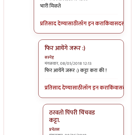
In reply to
मिसळ नको आम्हाला , भेळ, भेळ !
by
स
भारी मिळते
प्रतिसाद देण्यासाठी
लॉग इन करा
किंवा
सदस्य व्हा
फिर आयेंगे जरूर :)
सस्नेह
मंगळवार, 08/05/2018 12:13
In reply to
भारी मिळते
by
प्रचेतस
फिर आयेंगे जरूर :) कट्टा करा की !
प्रतिसाद देण्यासाठी
लॉग इन करा
किंवा
सदस्य व्
ठरवतो पिंपरी चिंचवड
कट्टा.
प्रचेतस