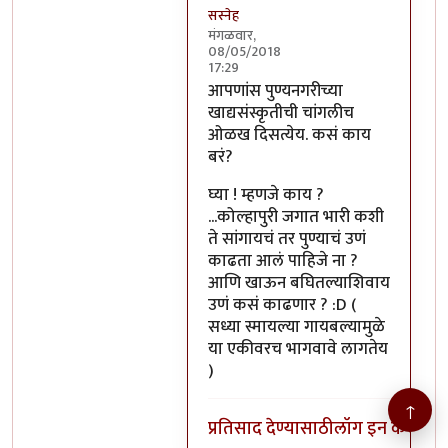
सस्नेह
मंगळवार,
08/05/2018
17:29
In reply to
आपणांस पुण्यनगरीच्या
by
आपणांस पुण्यनगरीच्या
खाद्यसंस्कृतीची चांगलीच
ओळख दिसत्येय. कसं काय
बरं?
घ्या ! म्हणजे काय ?
...कोल्हापुरी जगात भारी कशी
ते सांगायचं तर पुण्याचं उणं
काढता आलं पाहिजे ना ?
आणि खाऊन बघितल्याशिवाय
उणं कसं काढणार ? :D (
सध्या स्मायल्या गायबल्यामुळे
या एकीवरच भागवावे लागतेय
)
↑
प्रतिसाद देण्यासाठी
लॉग इन करा
किंव