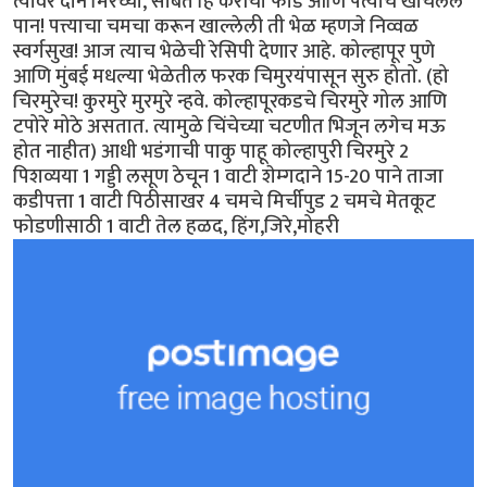
त्यावर दोन मिरच्या, सोबत हि कैरीची फोड आणि पत्याचे खोचलेलं
पान! पत्त्याचा चमचा करून खाल्लेली ती भेळ म्हणजे निव्वळ
स्वर्गसुख! आज त्याच भेळेची रेसिपी देणार आहे. कोल्हापूर पुणे
आणि मुंबई मधल्या भेळेतील फरक चिमुरयंपासून सुरु होतो. (हो
चिरमुरेच! कुरमुरे मुरमुरे न्हवे. कोल्हापूरकडचे चिरमुरे गोल आणि
टपोरे मोठे असतात. त्यामुळे चिंचेच्या चटणीत भिजून लगेच मऊ
होत नाहीत) आधी भडंगाची पाकु पाहू कोल्हापुरी चिरमुरे 2
पिशव्यया 1 गड्डी लसूण ठेचून 1 वाटी शेम्गदाने 15-20 पाने ताजा
कडीपत्ता 1 वाटी पिठीसाखर 4 चमचे मिर्चीपुड 2 चमचे मेतकूट
फोडणीसाठी 1 वाटी तेल हळद, हिंग,जिरे,मोहरी