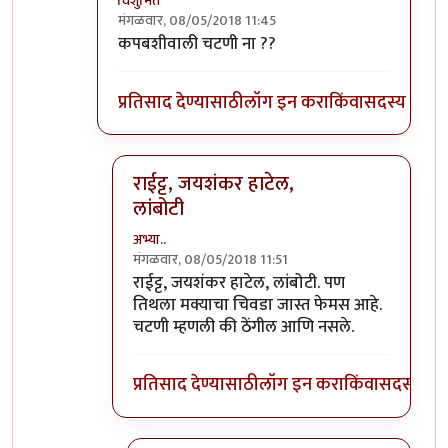
विशुमित
मंगळवार, 08/05/2018 11:45
In reply to
हेहेहे
by
अभ्या..
कपबशीवाली चटणी ना ??
प्रतिसाद देण्यासाठी
लॉग इन करा
किंवा
सदस्य व्हा
राईट्ट, जयशंकर हाटेल,
लांबोटी
अभ्या..
मंगळवार, 08/05/2018 11:51
In reply to
कपबशीवाली चटणी ना ??
by
विशुमित
राईट्ट, जयशंकर हाटेल, लांबोटी. पण
तिथला मक्याचा चिवडा जास्त फेमस आहे.
चटणी म्हणली की ठेंगील आणि नसले.
प्रतिसाद देण्यासाठी
लॉग इन करा
किंवा
सदस्य व्हा