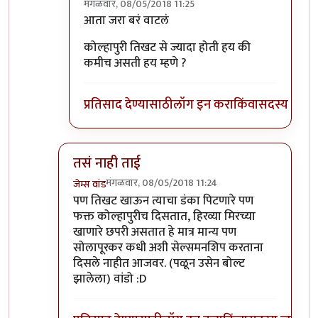
मंगळवार, 08/05/2018 11:25
In reply to
1 नंबर स्नेहांकिता ताई
by
श्वेता२४
आता जरा बरं वाटलं
कोल्हापुरी तिखट से ज्यादा होती हय की
कमीच असती हय म्हणे ?
प्रतिसाद देण्यासाठी
लॉग इन करा
किंवा
सदस्य व्हा
तसं नाही ताई
मंगळवार, 08/05/2018 11:24
जेम्स वांड
In reply to
+१
by
सस्नेह
पण तिखट खाऊन त्याचा डंका पिटणारे पण
फक्त कोल्हापुरीच दिसतात, हिरव्या मिरच्या
खाणारे छपरी असतात हे मात्र मान्य पण
सोलापूरकर कधी अशी सेल्समनशिप करताना
दिसले नाहीत आजवर. (पळून उसेन बोल्ट
झालेला) वांडो :D