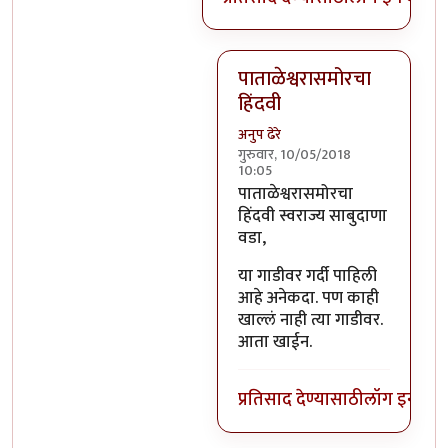
पाताळेश्वरासमोरचा
हिंदवी
अनुप ढेरे
गुरुवार, 10/05/2018
10:05
In reply to
भिलवडीला फक्त दूध ह
पाताळेश्वरासमोरचा
हिंदवी स्वराज्य साबुदाणा
वडा,
या गाडीवर गर्दी पाहिली
आहे अनेकदा. पण काही
खाल्लं नाही त्या गाडीवर.
आता खाईन.
प्रतिसाद देण्यासाठी
लॉग इन कर