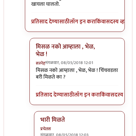
खायला घालतो.
प्रतिसाद देण्यासाठी
लॉग इन करा
किंवा
सदस्य व्हा
मिसळ नको आम्हाला , भेळ,
भेळ !
मंगळवार, 08/05/2018 12:01
सस्नेह
In reply to
या चिंचवडात, तुम्हाला
by
प्रचेतस
मिसळ नको आम्हाला , भेळ, भेळ ! चिंचवडला
बरी मिळते का ?
प्रतिसाद देण्यासाठी
लॉग इन करा
किंवा
सदस्य व्हा
भारी मिळते
प्रचेतस
मंगळवार, 08/05/2018 12:03