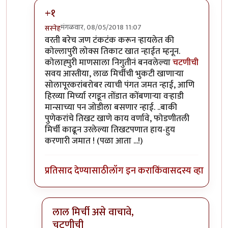
+१
मंगळवार, 08/05/2018 11:07
सस्नेह
In reply to
नाळेसाठी घोडा
by
श्वेता२४
वरती बरेच जण टंकटंक करून र्‍हायलेत की
कोल्लापुरी लोक्स तिकाट खात न्हाईत म्हनून.
कोलाह्पुरी माणसाला निगुतीनं बनवलेल्या
चटणीची
सवय आस्तीया, लाळ मिर्चीची भुकटी खाणाऱ्या
सोलापूरकरांबरोबर त्याची पंगत जमत न्हाई, आणि
हिरव्या मिर्च्या रगडून तोंडात कोंबणाऱ्या वऱ्हाडी
मान्साच्या पन जोडीला बसणार न्हाई. ..बाकी
पुणेकरांचे तिखट खाणे काय वर्णावे, फोडणीतली
मिर्ची काढून उरलेल्या तिखटपणात हाय-हुय
करणारी जमात ! (पळा आता ...!)
प्रतिसाद देण्यासाठी
लॉग इन करा
किंवा
सदस्य व्हा
लाल मिर्ची असे वाचावे,
चटणीची