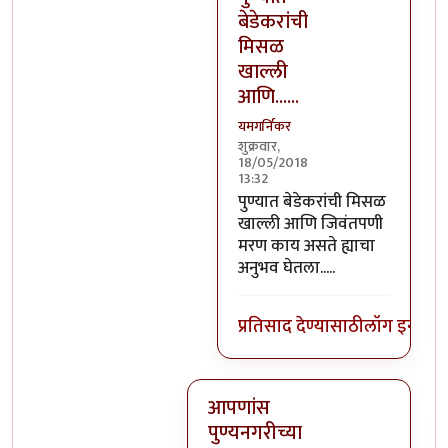
बेडेकरांची
मिसळ
खाल्ली
आणि......
यमगर्निकर
शुक्रवार,
18/05/2018
13:32
In reply to
भिलवडीला फक्त दूध ह
पुण्यात बेडेकरांची मिसळ
खाल्ली आणि जिवंतपणी
मरण काय असते ह्याचा
अनुभव घेतला.....
प्रतिसाद देण्यासाठी
लॉग इन कर
आपणांस
पुण्यनगरीच्या