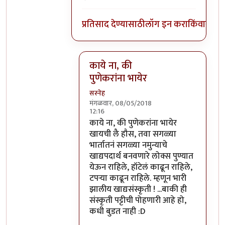
प्रतिसाद देण्यासाठी
लॉग इन करा
किंवा
सदस्य
काये ना, की
पुणेकरांना भायेर
सस्नेह
मंगळवार, 08/05/2018
12:16
In reply to
सोलापूर काय आणि कोल्हापूर 
काये ना, की पुणेकरांना भायेर
खायची लै हौस, तवा सगळ्या
भार्तातनं सगळ्या नमुन्याचे
खाद्यपदार्थ बनवणारे लोक्स पुण्यात
येऊन राहिले, हॉटेलं काढून राहिले,
टपऱ्या काढून राहिले. म्हणून भारी
झालीय खाद्यसंस्कृती ! ...बाकी ही
संस्कृती पट्टीची पोहणारी आहे हो,
कधी बुडत नाही :D