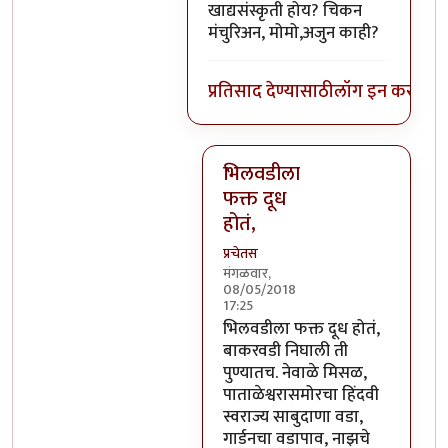
खाद्यसंस्कृती होय? चिकन
मंचुरिअन, मोमो,अजुन काही?
प्रतिसाद देण्यासाठी
लॉग इन करा
किंव
भिलवडीला
फक्त दूध
होतं,
प्रचेतस
मंगळवार,
08/05/2018
17:25
In reply to
कुठाय ती? म्हणजे आहे 
भिलवडीला फक्त दूध होतं,
बाकरवडी निघाली ती
पुण्यातच. नेवाळे मिसळ,
पाताळेश्वरासमोरचा हिंदवी
स्वराज्य साबुदाणा वडा,
गार्डनचा वडापाव, नाझचे