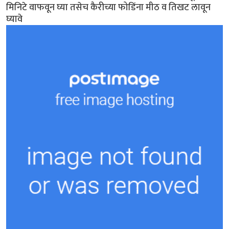
मिनिटे वाफवून घ्या तसेच कैरीच्या फोडिंना मीठ व तिखट लावून
घ्यावे