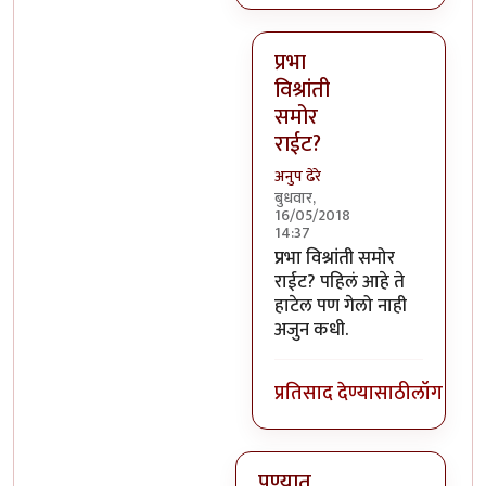
प्रभा
विश्रांती
समोर
राईट?
अनुप ढेरे
बुधवार,
16/05/2018
14:37
In reply to
ते सगळं ठीके.. पण 
प्रभा विश्रांती समोर
राईट? पहिलं आहे ते
हाटेल पण गेलो नाही
अजुन कधी.
प्रतिसाद देण्यासाठी
लॉग इन क
पुण्यात