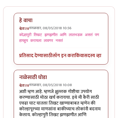
हे वाचा
मंगळवार, 08/05/2018 10:56
श्वेता२४
In reply to
तुमचं आपलं तिसरंच
by
जेम्स वांड
कोल्हापुरी तिखट झणझणीत आणि लालभडक असतं पण
हायहूय करायला लावणर नसतं
प्रतिसाद देण्यासाठी
लॉग इन करा
किंवा
सदस्य व्हा
नाळेसाठी घोडा
मंगळवार, 08/05/2018 10:08
श्वेता२४
In reply to
नाळेसाठी घोडा?
by
उपयोजक
अशी म्हण आहे. म्हणजे क्षुल्लक गोष्टीचा उपयोग
करण्यासाठी मोठा खर्च करायचा. इथे मी कैरी साठी
एवढा घाट घातला तिखट खाण्याबाबत म्हणेन की
कोल्हापूरच्या माणसांना बाकीच्याच लोकांनी बदनाम
केलाय. कोल्हापुरी तिखट झणझणीत आणि