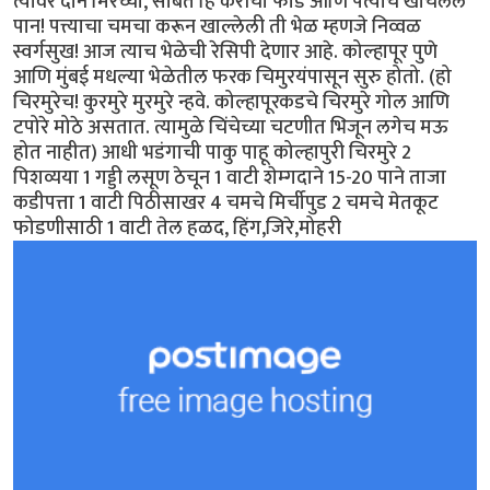
त्यावर दोन मिरच्या, सोबत हि कैरीची फोड आणि पत्याचे खोचलेलं
पान! पत्त्याचा चमचा करून खाल्लेली ती भेळ म्हणजे निव्वळ
स्वर्गसुख! आज त्याच भेळेची रेसिपी देणार आहे. कोल्हापूर पुणे
आणि मुंबई मधल्या भेळेतील फरक चिमुरयंपासून सुरु होतो. (हो
चिरमुरेच! कुरमुरे मुरमुरे न्हवे. कोल्हापूरकडचे चिरमुरे गोल आणि
टपोरे मोठे असतात. त्यामुळे चिंचेच्या चटणीत भिजून लगेच मऊ
होत नाहीत) आधी भडंगाची पाकु पाहू कोल्हापुरी चिरमुरे 2
पिशव्यया 1 गड्डी लसूण ठेचून 1 वाटी शेम्गदाने 15-20 पाने ताजा
कडीपत्ता 1 वाटी पिठीसाखर 4 चमचे मिर्चीपुड 2 चमचे मेतकूट
फोडणीसाठी 1 वाटी तेल हळद, हिंग,जिरे,मोहरी