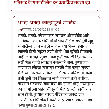
प्रतिसाद देण्यासाठी
लॉग इन करा
किंवा
सदस्य व्हा
अगदी. अगदी. कोल्हापूरचं सगळंच
रविवार, 06/05/2018 01:06
एस
In reply to
ही पाकृ एकदा घरी करुन बघायला पाहीजे
by
ज्ञा
अगदी. अगदी. कोल्हापूरचं सगळंच ओव्हररेटेड आहे.
अतिशय उत्तम चवीची ओली भेळ तीसेक वर्षांपूर्वी जुहू
चौपाटीला एका मराठी माणसाच्या भेळगाड्यावर
खाल्ली होती. तद्नंतर तशी ओली भेळ कुठेही मिळाली
नाही. श्वेताताई, तुमची पाककृती चांगली दिसतेय, पण
अशी भेळ काही आवडत नसल्याने पास. पुण्याच्या
आसपास छोट्या गावांतून मटकी भेळ म्हणून सुक्या
भेळीचा एक प्रकार मिळत असे. फार चविष्ट. आताशा
तशी जुनी चव मिळतात नाही. कारण तशी बारीक,
गावरान मटकीच मिळायची बंद झाली आहे. पंढरपुरास
एकदा मोठ्या भडंगाची सुकी भेळ खाल्ली होती. तीही
छान होती. पुण्यात नवग्रह मंदिराच्याजवळ एक
अप्रतिम चवीची भेळ मिळते. तीही एकदा खाऊन पहा
कधी पुण्याला आलात तर.