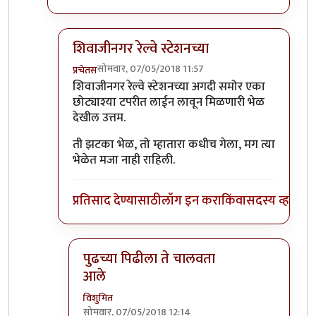
शिवाजीनगर रेल्वे स्टेशनच्या
सोमवार, 07/05/2018 11:57
प्रचेतस
In reply to
कानिफनाथ मंदिराच्या समोरची
by
विशुमित
शिवाजीनगर रेल्वे स्टेशनच्या अगदी समोर एका
छोट्याश्या टपरीत लाईन लावून मिळणारी भेळ
देखील उत्तम.
ती झटका भेळ, तो म्हातारा कधीच गेला, मग त्या
भेळेत मजा नाही राहिली.
प्रतिसाद देण्यासाठी
लॉग इन करा
किंवा
सदस्य व्हा
पुढच्या पिढीला ते चालवता
आले
विशुमित
सोमवार, 07/05/2018 12:14