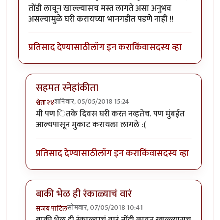
तोंडी लावून खाल्ल्यासच मस्त लागते असा अनुभव
असल्यामुळे घरी करायच्या भानगडीत पडणे नाही !!
प्रतिसाद देण्यासाठी
लॉग इन करा
किंवा
सदस्य व्हा
सहमत स्नेहांकीता
शनिवार, 05/05/2018 15:24
श्वेता२४
In reply to
मस्त !
by
सस्नेह
मी पण ितके दिवस घरी करत नव्हतेच. पण मुंबईत
आल्यपासून मुकाट करायला लागले :(
प्रतिसाद देण्यासाठी
लॉग इन करा
किंवा
सदस्य व्हा
बाकी भेळ ही रंकाळ्याचं वारं
सोमवार, 07/05/2018 10:41
संजय पाटिल
In reply to
मस्त !
by
सस्नेह