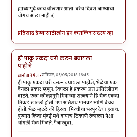
ह्याच्यापुढे काय बोलणार आता. बरेच दिवस जाण्याचा
योगच आला नाही :(
प्रतिसाद देण्यासाठी
लॉग इन करा
किंवा
सदस्य व्हा
ही पाकृ एकदा घरी करुन बघायला
पाहीजे
शनिवार, 05/05/2018 16:45
ज्ञानोबाचे पैजार
ही पाकृ एकदा घरी करुन बघायला पाहीजे, भेळेचा एक
वेगळा प्रकार म्हणुन. रंकाळा हे प्रकरण जरा अतिरंजीतच
वाटते. एका कोल्हापुरी मित्राच्या सल्ल्याने हि भेळ एकदा
तिकडे खाल्ली होती. पण अतिशय पानचट आणि बेचव
होती. भेळ म्हटले की हिरव्या मिरचीचा भरपुर ठेचा हवाच.
पुण्यात किंवा मुंबई मधे बर्‍याच ठिकाणे रंकाळ्या पेक्षा
चांगली भेळ मिळते. पैजारबुवा,