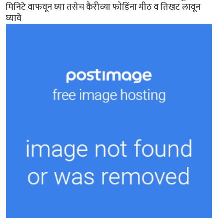
मिनिटे वाफवून घ्या तसेच कैरीच्या फोडिंना मीठ व तिखट लावून
घ्यावे