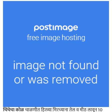
चिंचेचा कोळ
चाळणीत हिरव्या मिरच्याना तेल व मीठ लावून 10