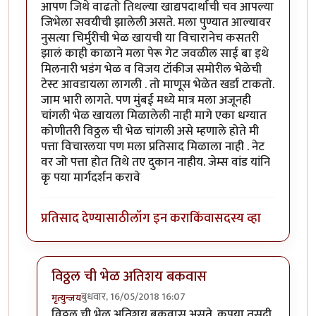
आपण जिथे वाढतो तिथल्या खाद्यपदार्थाची चव आपल्या
जिभेला सवयीची झालेली असते. मला पुण्यात आल्यावर
नुसत्या चिर्मुरीची भेळ खायची या विचारानेच कसतरी
झालं काही काळाने मला पेरू गेट जवळील साई बा इथे
मिलनारी भडंग भेळ व विजय टॉकीज समोरील भेळेची
टेस्ट आवडायला लागली . तो माणूस भेळेत खर्डा टाकतो.
जाम भारी लागते. पण मुंबई मध्ये मात्र मला अजूनही
चांगली भेळ खायला मिळालेली नाही मागे एका धग्यात
कोणीतरी विठ्ठल ची भेळ चांगली असे म्हणाले होते मी
पत्ता विचारलया पण मला प्रतिसाद मिळाला नाही . नेट
वर जो पत्ता होत तिथे तए दुकान नाहीय. जेम्स वांड यांनि
कृ पया मार्गदर्शन करावे
प्रतिसाद देण्यासाठी
लॉग इन करा
किंवा
सदस्य व्हा
विठ्ठल ची भेळ अतिशय बकवास
बुधवार, 16/05/2018 16:07
मृत्युन्जय
In reply to
सहमत आहे
by
श्वेता२४
विठ्ठल ची भेळ अतिशय बकवास असते. कृपया तसदी