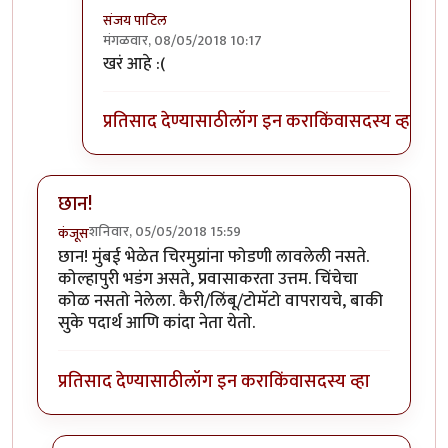
संजय पाटिल
मंगळवार, 08/05/2018 10:17
In reply to
राजाभाऊ हे आणि एक वेगळंच
by
सस्नेह
खरं आहे :(
प्रतिसाद देण्यासाठी
लॉग इन करा
किंवा
सदस्य व्हा
छान!
शनिवार, 05/05/2018 15:59
कंजूस
छान! मुंबई भेळेत चिरमुय्रांना फोडणी लावलेली नसते.
कोल्हापुरी भडंग असते, प्रवासाकरता उत्तम. चिंचेचा
कोळ नसतो नेलेला. कैरी/लिंबू/टोमॅटो वापरायचे, बाकी
सुके पदार्थ आणि कांदा नेता येतो.
प्रतिसाद देण्यासाठी
लॉग इन करा
किंवा
सदस्य व्हा