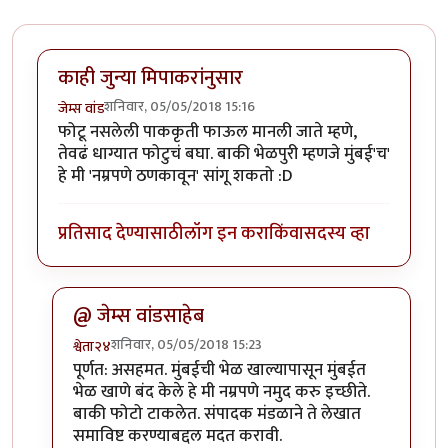
काही जुन्या मिपाकरांनुसार
शनिवार, 05/05/2018 15:16
जेम्स वांड
फोटू नसलेली पाककृती फाऊल मानली जाते म्हणे,
तेवढं धाग्यात फोटुचं बघा. बाकी भेळपुरी म्हणजे मुंबई'च'
हे मी 'नम्रपणे ठणकावून' सांगू शकतो :D
प्रतिसाद देण्यासाठी
लॉग इन करा
किंवा
सदस्य व्हा
@ जेम्स वांडसाहेब
शनिवार, 05/05/2018 15:23
श्वेता२४
In reply to
काही जुन्या मिपाकरांनुसार
by
जेम्स वांड
पूर्णत: असहमत. मुंबईची भेळ खाल्यापासून मुंबईत
भेळ खाणे बंद केले हे मी नम्रपणे नमुद करु इच्छीते.
बाकी फोटो टाकलेत. संपादक मंडळाने ते लेखात
समाविष्ट करण्याबद्दल मदत करावी.