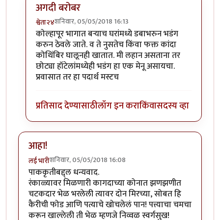
अगदी बरोबर
शनिवार, 05/05/2018 16:13
श्वेता२४
In reply to
छान!
by
कंजूस
कोल्हापूर भागात बऱ्याच घरांमध्ये डबाभरुन भडंग
करुन ठेवले जाते. व ते नुसतेच किंवा फक्त कांदा
कोथिंबिर घालूनही खातात. मी लहान असताना तर
छोट्या हॉटेलांमध्येही भडंग हा एक मेनू असायचा.
प्रवासात तर हा पदार्थ मस्टच
प्रतिसाद देण्यासाठी
लॉग इन करा
किंवा
सदस्य व्हा
आहा!
शनिवार, 05/05/2018 16:08
लई भारी
पाककृतीबद्द्ल धन्यवाद.
रंकाळ्यावर मिळणारी कागदाच्या कोनात झणझणीत
चटकदार भेळ भरलेली त्यावर दोन मिरच्या, सोबत हि
कैरीची फोड आणि पत्याचे खोचलेलं पान! पत्त्याचा चमचा
करून खाल्लेली ती भेळ म्हणजे निव्वळ स्वर्गसुख!