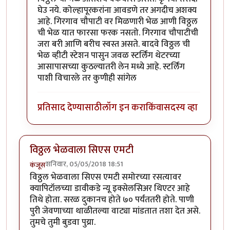
घेउ नये. कोल्हापूरकरांना आवडणे तर अगदीच अशक्य
आहे. गिरगाव चौपाटी वर मिळणारी भेळ आणी विठ्ठल
ची भेळ यात फारसा फरक नसतो. गिरगाव चौपाटीची
जरा बरी आणि बरीच स्वस्त असते. बादवे विठ्ठल ची
भेळ व्हीटी स्टेशन पासुन जवळ स्टर्लिंग थेटरच्या
आसापासच्या कुठल्यातरी लेन मध्ये आहे. स्टर्लिंग
पाशी विचारले तर कुणीही सांगेल
प्रतिसाद देण्यासाठी
लॉग इन करा
किंवा
सदस्य व्हा
विठ्ठल भेळवाला सिएस एमटी
शनिवार, 05/05/2018 18:51
कंजूस
विठ्ठल भेळवाला सिएस एमटी समोरच्या रसत्यावर
क्यापिटॉलच्या डावीकडे न्यू इक्सेलसिअर थिएटर आहे
तिथे होता. सरळ दुकानच होते ७० पर्यंततरी होते. पाणी
पुरी जेवणाच्या थाळीतल्या वाट्या मांडतात तशा देत असे.
तुमचे तुमी बुडवा पुय्रा.