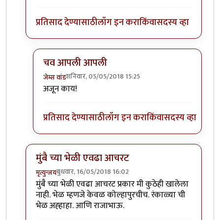
प्रतिसाद देण्यासाठी
लॉग इन करा
किंवा
सदस्य व्हा
चव आपली आपली
शनिवार, 05/05/2018 15:25
जेम्स वांड
In reply to
@ जेम्स वांडसाहेब
by
श्वेता२४
अजून काय!
प्रतिसाद देण्यासाठी
लॉग इन करा
किंवा
सदस्य व्हा
मुंबै च्या भेळी एवढा आचरट
बुधवार, 16/05/2018 16:02
मृत्युन्जय
In reply to
काही जुन्या मिपाकरांनुसार
by
जेम्स वांड
मुंबै च्या भेळी एवढा आचरट प्रकार मी कुठेही खालेला
नाही. भेळ म्हणजे केवळ कोल्हापुरचीच. रंकाळ्या ची
भेळ अह्हाहा. आणि राजाभाऊ.