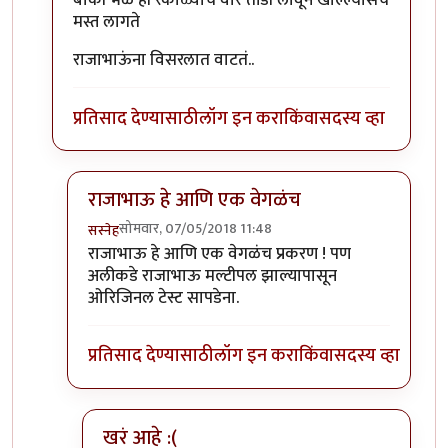
बाकी भेळ ही रंकाळ्याचं वारं तोंडी लावून खाल्ल्यासच
मस्त लागते
राजाभाऊंना विसरलात वाटतं..
प्रतिसाद देण्यासाठी
लॉग इन करा
किंवा
सदस्य व्हा
राजाभाऊ हे आणि एक वेगळंच
सोमवार, 07/05/2018 11:48
सस्नेह
In reply to
बाकी भेळ ही रंकाळ्याचं वारं
by
संजय पाटिल
राजाभाऊ हे आणि एक वेगळंच प्रकरण ! पण
अलीकडे राजाभाऊ मल्टीपल झाल्यापासून
ओरिजिनल टेस्ट सापडेना.
प्रतिसाद देण्यासाठी
लॉग इन करा
किंवा
सदस्य व्हा
खरं आहे :(