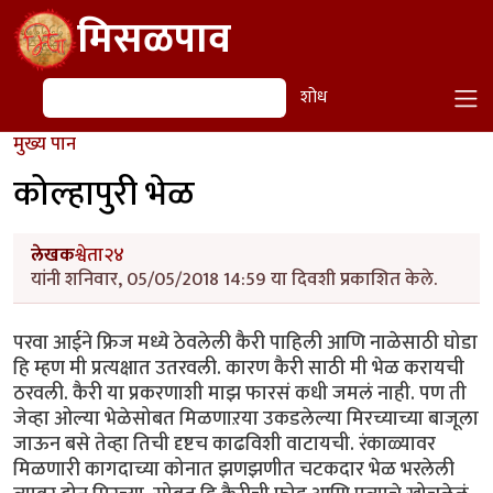
Skip to main content
मिसळपाव
शोध
शोध
मुख्य पान
कोल्हापुरी भेळ
लेखक
श्वेता२४
यांनी शनिवार, 05/05/2018 14:59 या दिवशी प्रकाशित केले.
परवा आईने फ्रिज मध्ये ठेवलेली कैरी पाहिली आणि नाळेसाठी घोडा
हि म्हण मी प्रत्यक्षात उतरवली. कारण कैरी साठी मी भेळ करायची
ठरवली. कैरी या प्रकरणाशी माझ फारसं कधी जमलं नाही. पण ती
जेव्हा ओल्या भेळेसोबत मिळणाऱया उकडलेल्या मिरच्याच्या बाजूला
जाऊन बसे तेव्हा तिची दृष्टच काढविशी वाटायची. रंकाळ्यावर
मिळणारी कागदाच्या कोनात झणझणीत चटकदार भेळ भरलेली