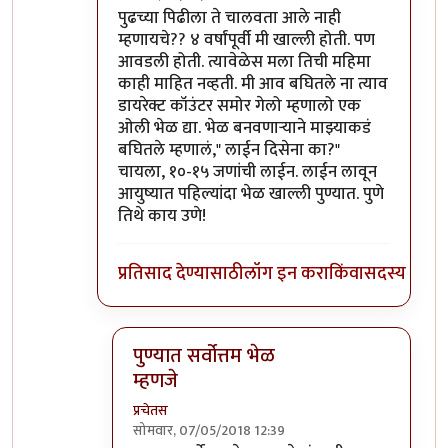
In reply to
शिवाजीनगर रेल्वे स्टेशनच्या
by
प्रचेतस
पुढच्या पिढीला ते चालवता आले नाही
म्हणायचे?? ४ वर्षांपूर्वी मी खाल्ली होती. पण
आवडली होती. त्यावेळेस मला तिची महिमा
काही माहित नव्हती. मी आव बघितले ना त्याव
डायरेक्ट कॉउंटर समोर गेलो म्हणालो एक
ओली भेळ द्या. भेळ बनवणाऱ्याने माझ्याकडं
बघितले म्हणालं," लाईन दिसेना का?"
चायला, १०-१५ जणांची लाईन. लाईन लावून
आयुष्यात पहिल्यांदा भेळ खाल्ली पुण्यात. पुणे
तिथे काय उणे!
प्रतिसाद देण्यासाठी
लॉग इन करा
किंवा
सदस्य व्हा
पुण्यात सर्वोत्तम भेळ
म्हणजे
प्रचेतस
सोमवार, 07/05/2018 12:39