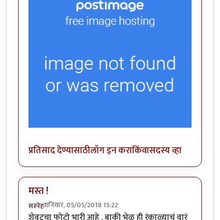
प्रतिसाद देण्यासाठी
लॉग इन करा
किंवा
सदस्य व्हा
मस्त !
शनिवार, 05/05/2018 15:22
सस्नेह
शेवटचा फोटो भारी आहे . बाकी भेळ ही रंकाळ्याचं वारं