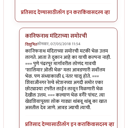
प्रतिसाद देण्यासाठी
लॉग इन करा
किंवा
सदस्य व्हा
कानिफनाथ मंदिराच्या समोरची
सोमवार, 07/05/2018 11:54
विशुमित
In reply to
अगदी. अगदी. कोल्हापूरचं सगळंच
by
एस
कानिफनाथ मंदिराच्या समोरची मटकी भेळ उत्तम
लागते. आता ते दुकान आहे का याची कल्पना नाही.
=== पुणे पंढरपूर मार्गावरील लोणंद गावची
"शालिमार ओली भेळ" मला आवडणारी सर्वोत्तम
भेळ. पण संध्याकाळी ६ नंतर चालू होते. ===
शिवाजीनगर रेल्वे स्टेशनच्या अगदी समोर एका
छोट्याश्या टपरीत लाईन लावून मिळणारी भेळ
देखील उत्तम. === कल्याण भेळ वगैरे पांचट. त्या
खेडशिवापूरला लोक गाड्या थांबवू थांबू का खात
असतील देव जाणे. आवड ज्याची त्याची.
प्रतिसाद देण्यासाठी
लॉग इन करा
किंवा
सदस्य व्हा