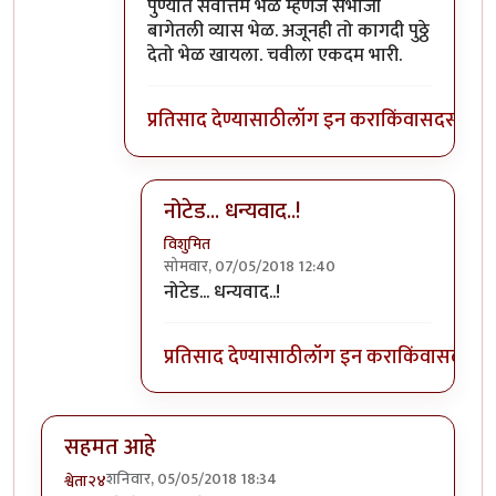
In reply to
पुढच्या पिढीला ते चालवता आले
by
वि
पुण्यात सर्वोत्तम भेळ म्हणजे संभाजी
बागेतली व्यास भेळ. अजूनही तो कागदी पुठ्ठे
देतो भेळ खायला. चवीला एकदम भारी.
प्रतिसाद देण्यासाठी
लॉग इन करा
किंवा
सदस्य व्हा
नोटेड... धन्यवाद..!
विशुमित
सोमवार, 07/05/2018 12:40
In reply to
पुण्यात सर्वोत्तम भेळ म्हणजे
by
प्रचे
नोटेड... धन्यवाद..!
प्रतिसाद देण्यासाठी
लॉग इन करा
किंवा
सदस्य व्
सहमत आहे
शनिवार, 05/05/2018 18:34
श्वेता२४