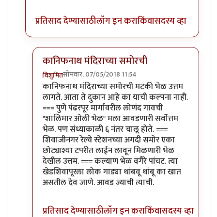
प्रतिसाद देण्यासाठी
लॉग इन करा
किंवा
सदस्य व्हा
कानिफनाथ मंदिराच्या समोरची
सोमवार, 07/05/2018 11:54
विशुमित
In reply to
अगदी. अगदी. कोल्हापूरचं सगळंच
by
एस
कानिफनाथ मंदिराच्या समोरची मटकी भेळ उत्तम
लागते. आता ते दुकान आहे का याची कल्पना नाही.
=== पुणे पंढरपूर मार्गावरील लोणंद गावची
"शालिमार ओली भेळ" मला आवडणारी सर्वोत्तम
भेळ. पण संध्याकाळी ६ नंतर चालू होते. ===
शिवाजीनगर रेल्वे स्टेशनच्या अगदी समोर एका
छोट्याश्या टपरीत लाईन लावून मिळणारी भेळ
देखील उत्तम. === कल्याण भेळ वगैरे पांचट. त्या
खेडशिवापूरला लोक गाड्या थांबवू थांबू का खात
असतील देव जाणे. आवड ज्याची त्याची.
प्रतिसाद देण्यासाठी
लॉग इन करा
किंवा
सदस्य व्हा