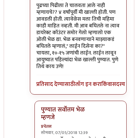
In reply to
शिवाजीनगर रेल्वे स्टेशनच्या
by
प्रचेतस
पुढच्या पिढीला ते चालवता आले नाही
म्हणायचे?? ४ वर्षांपूर्वी मी खाल्ली होती. पण
आवडली होती. त्यावेळेस मला तिची महिमा
काही माहित नव्हती. मी आव बघितले ना त्याव
डायरेक्ट कॉउंटर समोर गेलो म्हणालो एक
ओली भेळ द्या. भेळ बनवणाऱ्याने माझ्याकडं
बघितले म्हणालं," लाईन दिसेना का?"
चायला, १०-१५ जणांची लाईन. लाईन लावून
आयुष्यात पहिल्यांदा भेळ खाल्ली पुण्यात. पुणे
तिथे काय उणे!
प्रतिसाद देण्यासाठी
लॉग इन करा
किंवा
सदस्य व्हा
पुण्यात सर्वोत्तम भेळ
म्हणजे
प्रचेतस
सोमवार, 07/05/2018 12:39