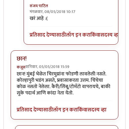
संजय पाटिल
मंगळवार, 08/05/2018 10:17
In reply to
राजाभाऊ हे आणि एक वेगळंच
by
सस्नेह
खरं आहे :(
प्रतिसाद देण्यासाठी
लॉग इन करा
किंवा
सदस्य व्हा
छान!
शनिवार, 05/05/2018 15:59
कंजूस
छान! मुंबई भेळेत चिरमुय्रांना फोडणी लावलेली नसते.
कोल्हापुरी भडंग असते, प्रवासाकरता उत्तम. चिंचेचा
कोळ नसतो नेलेला. कैरी/लिंबू/टोमॅटो वापरायचे, बाकी
सुके पदार्थ आणि कांदा नेता येतो.
प्रतिसाद देण्यासाठी
लॉग इन करा
किंवा
सदस्य व्हा