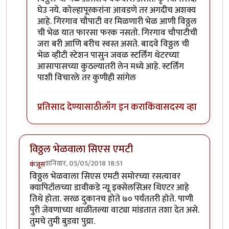
घेउ नये. कोल्हापूरकरांना आवडणे तर अगदीच अशक्य
आहे. गिरगाव चौपाटी वर मिळणारी भेळ आणी विठ्ठल
ची भेळ यात फारसा फरक नसतो. गिरगाव चौपाटीची
जरा बरी आणि बरीच स्वस्त असते. बादवे विठ्ठल ची
भेळ व्हीटी स्टेशन पासुन जवळ स्टर्लिंग थेटरच्या
आसापासच्या कुठल्यातरी लेन मध्ये आहे. स्टर्लिंग
पाशी विचारले तर कुणीही सांगेल
प्रतिसाद देण्यासाठी
लॉग इन करा
किंवा
सदस्य व्हा
विठ्ठल भेळवाला सिएस एमटी
शनिवार, 05/05/2018 18:51
कंजूस
विठ्ठल भेळवाला सिएस एमटी समोरच्या रसत्यावर
क्यापिटॉलच्या डावीकडे न्यू इक्सेलसिअर थिएटर आहे
तिथे होता. सरळ दुकानच होते ७० पर्यंततरी होते. पाणी
पुरी जेवणाच्या थाळीतल्या वाट्या मांडतात तशा देत असे.
तुमचे तुमी बुडवा पुय्रा.