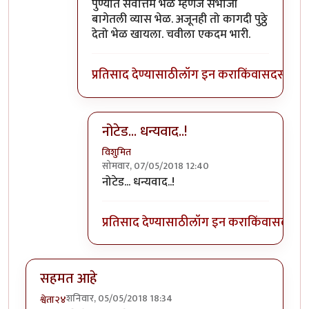
In reply to
पुढच्या पिढीला ते चालवता आले
by
वि
पुण्यात सर्वोत्तम भेळ म्हणजे संभाजी
बागेतली व्यास भेळ. अजूनही तो कागदी पुठ्ठे
देतो भेळ खायला. चवीला एकदम भारी.
प्रतिसाद देण्यासाठी
लॉग इन करा
किंवा
सदस्य व्हा
नोटेड... धन्यवाद..!
विशुमित
सोमवार, 07/05/2018 12:40
In reply to
पुण्यात सर्वोत्तम भेळ म्हणजे
by
प्रचे
नोटेड... धन्यवाद..!
प्रतिसाद देण्यासाठी
लॉग इन करा
किंवा
सदस्य व्
सहमत आहे
शनिवार, 05/05/2018 18:34
श्वेता२४