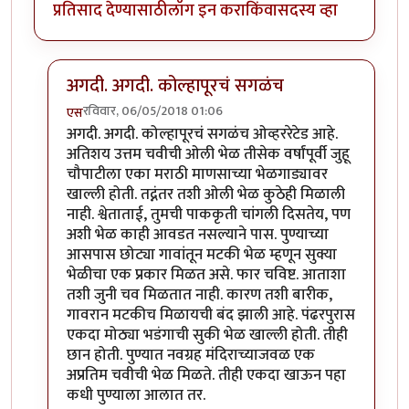
प्रतिसाद देण्यासाठी
लॉग इन करा
किंवा
सदस्य व्हा
अगदी. अगदी. कोल्हापूरचं सगळंच
रविवार, 06/05/2018 01:06
एस
In reply to
ही पाकृ एकदा घरी करुन बघायला पाहीजे
by
ज्ञा
अगदी. अगदी. कोल्हापूरचं सगळंच ओव्हररेटेड आहे.
अतिशय उत्तम चवीची ओली भेळ तीसेक वर्षांपूर्वी जुहू
चौपाटीला एका मराठी माणसाच्या भेळगाड्यावर
खाल्ली होती. तद्नंतर तशी ओली भेळ कुठेही मिळाली
नाही. श्वेताताई, तुमची पाककृती चांगली दिसतेय, पण
अशी भेळ काही आवडत नसल्याने पास. पुण्याच्या
आसपास छोट्या गावांतून मटकी भेळ म्हणून सुक्या
भेळीचा एक प्रकार मिळत असे. फार चविष्ट. आताशा
तशी जुनी चव मिळतात नाही. कारण तशी बारीक,
गावरान मटकीच मिळायची बंद झाली आहे. पंढरपुरास
एकदा मोठ्या भडंगाची सुकी भेळ खाल्ली होती. तीही
छान होती. पुण्यात नवग्रह मंदिराच्याजवळ एक
अप्रतिम चवीची भेळ मिळते. तीही एकदा खाऊन पहा
कधी पुण्याला आलात तर.