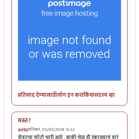
प्रतिसाद देण्यासाठी
लॉग इन करा
किंवा
सदस्य व्हा
मस्त !
शनिवार, 05/05/2018 15:22
सस्नेह
शेवटचा फोटो भारी आहे . बाकी भेळ ही रंकाळ्याचं वारं