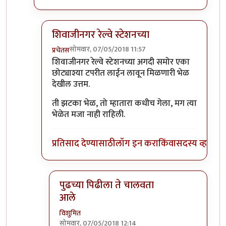
शिवाजीनगर रेल्वे स्टेशनच्या
सोमवार, 07/05/2018 11:57
प्रचेतस
In reply to
कानिफनाथ मंदिराच्या समोरची
by
विशुमित
शिवाजीनगर रेल्वे स्टेशनच्या अगदी समोर एका
छोट्याश्या टपरीत लाईन लावून मिळणारी भेळ
देखील उत्तम.
ती झटका भेळ, तो म्हातारा कधीच गेला, मग त्या
भेळेत मजा नाही राहिली.
प्रतिसाद देण्यासाठी
लॉग इन करा
किंवा
सदस्य व्हा
पुढच्या पिढीला ते चालवता
आले
विशुमित
सोमवार, 07/05/2018 12:14