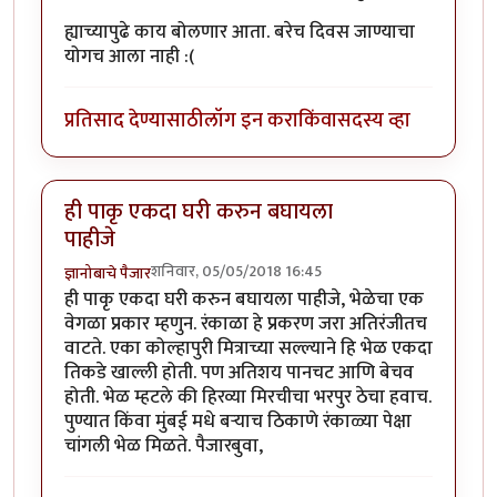
ह्याच्यापुढे काय बोलणार आता. बरेच दिवस जाण्याचा
योगच आला नाही :(
प्रतिसाद देण्यासाठी
लॉग इन करा
किंवा
सदस्य व्हा
ही पाकृ एकदा घरी करुन बघायला
पाहीजे
शनिवार, 05/05/2018 16:45
ज्ञानोबाचे पैजार
ही पाकृ एकदा घरी करुन बघायला पाहीजे, भेळेचा एक
वेगळा प्रकार म्हणुन. रंकाळा हे प्रकरण जरा अतिरंजीतच
वाटते. एका कोल्हापुरी मित्राच्या सल्ल्याने हि भेळ एकदा
तिकडे खाल्ली होती. पण अतिशय पानचट आणि बेचव
होती. भेळ म्हटले की हिरव्या मिरचीचा भरपुर ठेचा हवाच.
पुण्यात किंवा मुंबई मधे बर्‍याच ठिकाणे रंकाळ्या पेक्षा
चांगली भेळ मिळते. पैजारबुवा,