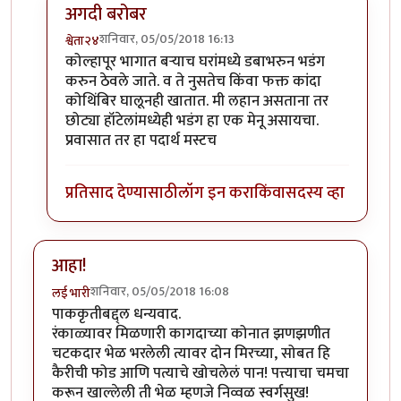
अगदी बरोबर
शनिवार, 05/05/2018 16:13
श्वेता२४
In reply to
छान!
by
कंजूस
कोल्हापूर भागात बऱ्याच घरांमध्ये डबाभरुन भडंग
करुन ठेवले जाते. व ते नुसतेच किंवा फक्त कांदा
कोथिंबिर घालूनही खातात. मी लहान असताना तर
छोट्या हॉटेलांमध्येही भडंग हा एक मेनू असायचा.
प्रवासात तर हा पदार्थ मस्टच
प्रतिसाद देण्यासाठी
लॉग इन करा
किंवा
सदस्य व्हा
आहा!
शनिवार, 05/05/2018 16:08
लई भारी
पाककृतीबद्द्ल धन्यवाद.
रंकाळ्यावर मिळणारी कागदाच्या कोनात झणझणीत
चटकदार भेळ भरलेली त्यावर दोन मिरच्या, सोबत हि
कैरीची फोड आणि पत्याचे खोचलेलं पान! पत्त्याचा चमचा
करून खाल्लेली ती भेळ म्हणजे निव्वळ स्वर्गसुख!