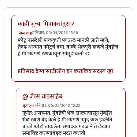
काही जुन्या मिपाकरांनुसार
शनिवार, 05/05/2018 15:16
जेम्स वांड
फोटू नसलेली पाककृती फाऊल मानली जाते म्हणे,
तेवढं धाग्यात फोटुचं बघा. बाकी भेळपुरी म्हणजे मुंबई'च'
हे मी 'नम्रपणे ठणकावून' सांगू शकतो :D
प्रतिसाद देण्यासाठी
लॉग इन करा
किंवा
सदस्य व्हा
@ जेम्स वांडसाहेब
शनिवार, 05/05/2018 15:23
श्वेता२४
In reply to
काही जुन्या मिपाकरांनुसार
by
जेम्स वांड
पूर्णत: असहमत. मुंबईची भेळ खाल्यापासून मुंबईत
भेळ खाणे बंद केले हे मी नम्रपणे नमुद करु इच्छीते.
बाकी फोटो टाकलेत. संपादक मंडळाने ते लेखात
समाविष्ट करण्याबद्दल मदत करावी.