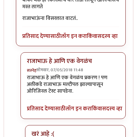
बाकी भेळ ही रंकाळ्याचं वारं तोंडी लावून खाल्ल्यासच
मस्त लागते
राजाभाऊंना विसरलात वाटतं..
प्रतिसाद देण्यासाठी
लॉग इन करा
किंवा
सदस्य व्हा
राजाभाऊ हे आणि एक वेगळंच
सोमवार, 07/05/2018 11:48
सस्नेह
In reply to
बाकी भेळ ही रंकाळ्याचं वारं
by
संजय पाटिल
राजाभाऊ हे आणि एक वेगळंच प्रकरण ! पण
अलीकडे राजाभाऊ मल्टीपल झाल्यापासून
ओरिजिनल टेस्ट सापडेना.
प्रतिसाद देण्यासाठी
लॉग इन करा
किंवा
सदस्य व्हा
खरं आहे :(