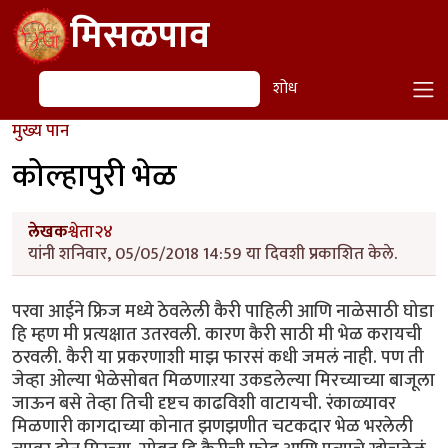
Skip to main content
मिसळपाव
शोध
शोध
मुख्य पान
कोल्हापुरी भेळ
लेखक
श्वेता२४
यांनी शनिवार, 05/05/2018 14:59 या दिवशी प्रकाशित केले.
परवा आईने फ्रिज मध्ये ठेवलेली कैरी पाहिली आणि नाळेसाठी घोडा
हि म्हण मी प्रत्यक्षात उतरवली. कारण कैरी साठी मी भेळ करायची
ठरवली. कैरी या प्रकरणाशी माझ फारसं कधी जमलं नाही. पण ती
जेव्हा ओल्या भेळेसोबत मिळणाऱया उकडलेल्या मिरच्याच्या बाजूला
जाऊन बसे तेव्हा तिची दृष्टच काढविशी वाटायची. रंकाळ्यावर
मिळणारी कागदाच्या कोनात झणझणीत चटकदार भेळ भरलेली