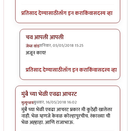
प्रतिसाद देण्यासाठी
लॉग इन करा
किंवा
सदस्य व्हा
चव आपली आपली
शनिवार, 05/05/2018 15:25
जेम्स वांड
In reply to
@ जेम्स वांडसाहेब
by
श्वेता२४
अजून काय!
प्रतिसाद देण्यासाठी
लॉग इन करा
किंवा
सदस्य व्हा
मुंबै च्या भेळी एवढा आचरट
बुधवार, 16/05/2018 16:02
मृत्युन्जय
In reply to
काही जुन्या मिपाकरांनुसार
by
जेम्स वांड
मुंबै च्या भेळी एवढा आचरट प्रकार मी कुठेही खालेला
नाही. भेळ म्हणजे केवळ कोल्हापुरचीच. रंकाळ्या ची
भेळ अह्हाहा. आणि राजाभाऊ.