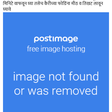
मिनिटे वाफवून घ्या तसेच कैरीच्या फोडिंना मीठ व तिखट लावून
घ्यावे