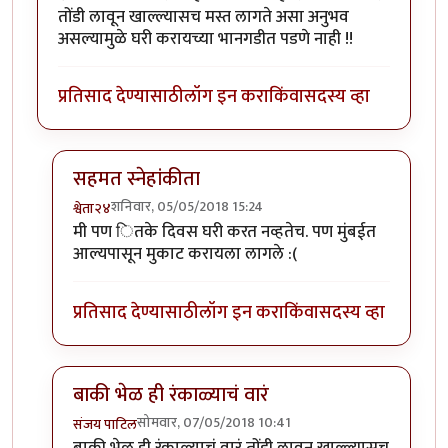
तोंडी लावून खाल्ल्यासच मस्त लागते असा अनुभव
असल्यामुळे घरी करायच्या भानगडीत पडणे नाही !!
प्रतिसाद देण्यासाठी
लॉग इन करा
किंवा
सदस्य व्हा
सहमत स्नेहांकीता
शनिवार, 05/05/2018 15:24
श्वेता२४
In reply to
मस्त !
by
सस्नेह
मी पण ितके दिवस घरी करत नव्हतेच. पण मुंबईत
आल्यपासून मुकाट करायला लागले :(
प्रतिसाद देण्यासाठी
लॉग इन करा
किंवा
सदस्य व्हा
बाकी भेळ ही रंकाळ्याचं वारं
सोमवार, 07/05/2018 10:41
संजय पाटिल
In reply to
मस्त !
by
सस्नेह