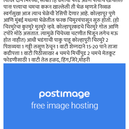
त्यावर दोन मिरच्या, सोबत हि कैरीची फोड आणि पत्याचे खोचलेलं
पान! पत्त्याचा चमचा करून खाल्लेली ती भेळ म्हणजे निव्वळ
स्वर्गसुख! आज त्याच भेळेची रेसिपी देणार आहे. कोल्हापूर पुणे
आणि मुंबई मधल्या भेळेतील फरक चिमुरयंपासून सुरु होतो. (हो
चिरमुरेच! कुरमुरे मुरमुरे न्हवे. कोल्हापूरकडचे चिरमुरे गोल आणि
टपोरे मोठे असतात. त्यामुळे चिंचेच्या चटणीत भिजून लगेच मऊ
होत नाहीत) आधी भडंगाची पाकु पाहू कोल्हापुरी चिरमुरे 2
पिशव्यया 1 गड्डी लसूण ठेचून 1 वाटी शेम्गदाने 15-20 पाने ताजा
कडीपत्ता 1 वाटी पिठीसाखर 4 चमचे मिर्चीपुड 2 चमचे मेतकूट
फोडणीसाठी 1 वाटी तेल हळद, हिंग,जिरे,मोहरी