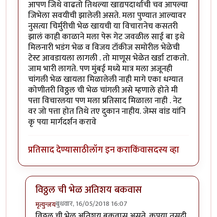
आपण जिथे वाढतो तिथल्या खाद्यपदार्थाची चव आपल्या
जिभेला सवयीची झालेली असते. मला पुण्यात आल्यावर
नुसत्या चिर्मुरीची भेळ खायची या विचारानेच कसतरी
झालं काही काळाने मला पेरू गेट जवळील साई बा इथे
मिलनारी भडंग भेळ व विजय टॉकीज समोरील भेळेची
टेस्ट आवडायला लागली . तो माणूस भेळेत खर्डा टाकतो.
जाम भारी लागते. पण मुंबई मध्ये मात्र मला अजूनही
चांगली भेळ खायला मिळालेली नाही मागे एका धग्यात
कोणीतरी विठ्ठल ची भेळ चांगली असे म्हणाले होते मी
पत्ता विचारलया पण मला प्रतिसाद मिळाला नाही . नेट
वर जो पत्ता होत तिथे तए दुकान नाहीय. जेम्स वांड यांनि
कृ पया मार्गदर्शन करावे
प्रतिसाद देण्यासाठी
लॉग इन करा
किंवा
सदस्य व्हा
विठ्ठल ची भेळ अतिशय बकवास
बुधवार, 16/05/2018 16:07
मृत्युन्जय
In reply to
सहमत आहे
by
श्वेता२४
विठ्ठल ची भेळ अतिशय बकवास असते. कृपया तसदी