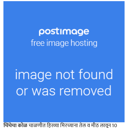
चिंचेचा कोळ
चाळणीत हिरव्या मिरच्याना तेल व मीठ लावून 10