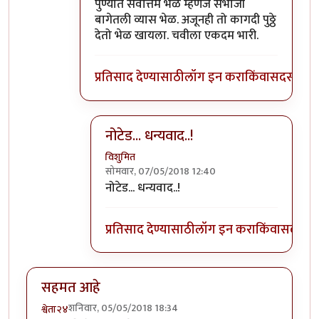
In reply to
पुढच्या पिढीला ते चालवता आले
by
वि
पुण्यात सर्वोत्तम भेळ म्हणजे संभाजी
बागेतली व्यास भेळ. अजूनही तो कागदी पुठ्ठे
देतो भेळ खायला. चवीला एकदम भारी.
प्रतिसाद देण्यासाठी
लॉग इन करा
किंवा
सदस्य व्हा
नोटेड... धन्यवाद..!
विशुमित
सोमवार, 07/05/2018 12:40
In reply to
पुण्यात सर्वोत्तम भेळ म्हणजे
by
प्रचे
नोटेड... धन्यवाद..!
प्रतिसाद देण्यासाठी
लॉग इन करा
किंवा
सदस्य व्
सहमत आहे
शनिवार, 05/05/2018 18:34
श्वेता२४