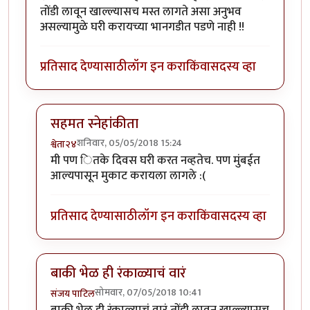
तोंडी लावून खाल्ल्यासच मस्त लागते असा अनुभव
असल्यामुळे घरी करायच्या भानगडीत पडणे नाही !!
प्रतिसाद देण्यासाठी
लॉग इन करा
किंवा
सदस्य व्हा
सहमत स्नेहांकीता
शनिवार, 05/05/2018 15:24
श्वेता२४
In reply to
मस्त !
by
सस्नेह
मी पण ितके दिवस घरी करत नव्हतेच. पण मुंबईत
आल्यपासून मुकाट करायला लागले :(
प्रतिसाद देण्यासाठी
लॉग इन करा
किंवा
सदस्य व्हा
बाकी भेळ ही रंकाळ्याचं वारं
सोमवार, 07/05/2018 10:41
संजय पाटिल
In reply to
मस्त !
by
सस्नेह