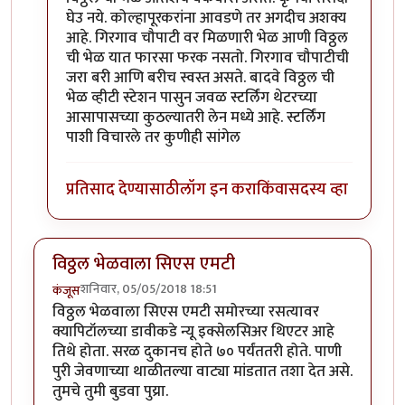
घेउ नये. कोल्हापूरकरांना आवडणे तर अगदीच अशक्य
आहे. गिरगाव चौपाटी वर मिळणारी भेळ आणी विठ्ठल
ची भेळ यात फारसा फरक नसतो. गिरगाव चौपाटीची
जरा बरी आणि बरीच स्वस्त असते. बादवे विठ्ठल ची
भेळ व्हीटी स्टेशन पासुन जवळ स्टर्लिंग थेटरच्या
आसापासच्या कुठल्यातरी लेन मध्ये आहे. स्टर्लिंग
पाशी विचारले तर कुणीही सांगेल
प्रतिसाद देण्यासाठी
लॉग इन करा
किंवा
सदस्य व्हा
विठ्ठल भेळवाला सिएस एमटी
शनिवार, 05/05/2018 18:51
कंजूस
विठ्ठल भेळवाला सिएस एमटी समोरच्या रसत्यावर
क्यापिटॉलच्या डावीकडे न्यू इक्सेलसिअर थिएटर आहे
तिथे होता. सरळ दुकानच होते ७० पर्यंततरी होते. पाणी
पुरी जेवणाच्या थाळीतल्या वाट्या मांडतात तशा देत असे.
तुमचे तुमी बुडवा पुय्रा.