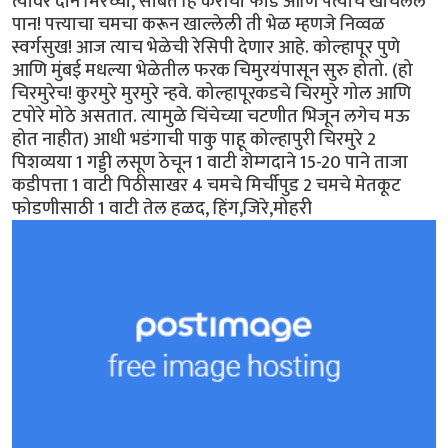
त्यावर दोन मिरच्या, सोबत हि कैरीची फोड आणि पत्याचे खोचलेलं
पान! पत्त्याचा चमचा करून खाल्लेली ती भेळ म्हणजे निव्वळ
स्वर्गसुख! आज त्याच भेळेची रेसिपी देणार आहे. कोल्हापूर पुणे
आणि मुंबई मधल्या भेळेतील फरक चिमुरयंपासून सुरु होतो. (हो
चिरमुरेच! कुरमुरे मुरमुरे न्हवे. कोल्हापूरकडचे चिरमुरे गोल आणि
टपोरे मोठे असतात. त्यामुळे चिंचेच्या चटणीत भिजून लगेच मऊ
होत नाहीत) आधी भडंगाची पाकु पाहू कोल्हापुरी चिरमुरे 2
पिशव्यया 1 गड्डी लसूण ठेचून 1 वाटी शेम्गदाने 15-20 पाने ताजा
कडीपत्ता 1 वाटी पिठीसाखर 4 चमचे मिर्चीपुड 2 चमचे मेतकूट
फोडणीसाठी 1 वाटी तेल हळद, हिंग,जिरे,मोहरी