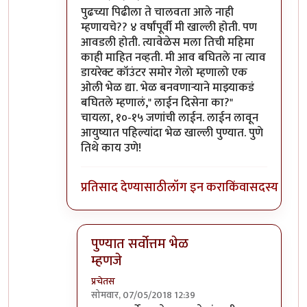
In reply to
शिवाजीनगर रेल्वे स्टेशनच्या
by
प्रचेतस
पुढच्या पिढीला ते चालवता आले नाही
म्हणायचे?? ४ वर्षांपूर्वी मी खाल्ली होती. पण
आवडली होती. त्यावेळेस मला तिची महिमा
काही माहित नव्हती. मी आव बघितले ना त्याव
डायरेक्ट कॉउंटर समोर गेलो म्हणालो एक
ओली भेळ द्या. भेळ बनवणाऱ्याने माझ्याकडं
बघितले म्हणालं," लाईन दिसेना का?"
चायला, १०-१५ जणांची लाईन. लाईन लावून
आयुष्यात पहिल्यांदा भेळ खाल्ली पुण्यात. पुणे
तिथे काय उणे!
प्रतिसाद देण्यासाठी
लॉग इन करा
किंवा
सदस्य व्हा
पुण्यात सर्वोत्तम भेळ
म्हणजे
प्रचेतस
सोमवार, 07/05/2018 12:39