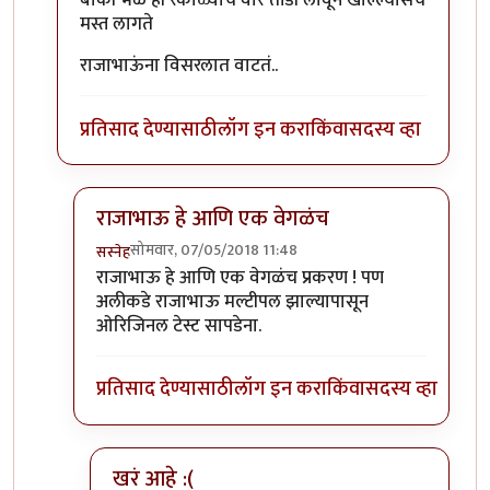
बाकी भेळ ही रंकाळ्याचं वारं तोंडी लावून खाल्ल्यासच
मस्त लागते
राजाभाऊंना विसरलात वाटतं..
प्रतिसाद देण्यासाठी
लॉग इन करा
किंवा
सदस्य व्हा
राजाभाऊ हे आणि एक वेगळंच
सोमवार, 07/05/2018 11:48
सस्नेह
In reply to
बाकी भेळ ही रंकाळ्याचं वारं
by
संजय पाटिल
राजाभाऊ हे आणि एक वेगळंच प्रकरण ! पण
अलीकडे राजाभाऊ मल्टीपल झाल्यापासून
ओरिजिनल टेस्ट सापडेना.
प्रतिसाद देण्यासाठी
लॉग इन करा
किंवा
सदस्य व्हा
खरं आहे :(