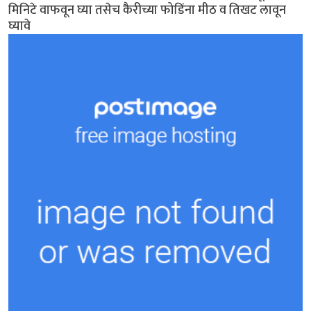
मिनिटे वाफवून घ्या तसेच कैरीच्या फोडिंना मीठ व तिखट लावून
घ्यावे