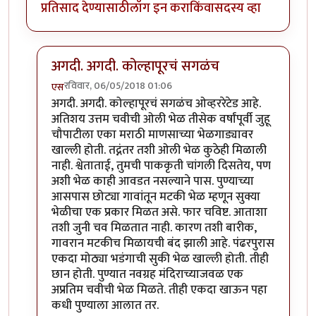
प्रतिसाद देण्यासाठी
लॉग इन करा
किंवा
सदस्य व्हा
अगदी. अगदी. कोल्हापूरचं सगळंच
रविवार, 06/05/2018 01:06
एस
In reply to
ही पाकृ एकदा घरी करुन बघायला पाहीजे
by
ज्ञा
अगदी. अगदी. कोल्हापूरचं सगळंच ओव्हररेटेड आहे.
अतिशय उत्तम चवीची ओली भेळ तीसेक वर्षांपूर्वी जुहू
चौपाटीला एका मराठी माणसाच्या भेळगाड्यावर
खाल्ली होती. तद्नंतर तशी ओली भेळ कुठेही मिळाली
नाही. श्वेताताई, तुमची पाककृती चांगली दिसतेय, पण
अशी भेळ काही आवडत नसल्याने पास. पुण्याच्या
आसपास छोट्या गावांतून मटकी भेळ म्हणून सुक्या
भेळीचा एक प्रकार मिळत असे. फार चविष्ट. आताशा
तशी जुनी चव मिळतात नाही. कारण तशी बारीक,
गावरान मटकीच मिळायची बंद झाली आहे. पंढरपुरास
एकदा मोठ्या भडंगाची सुकी भेळ खाल्ली होती. तीही
छान होती. पुण्यात नवग्रह मंदिराच्याजवळ एक
अप्रतिम चवीची भेळ मिळते. तीही एकदा खाऊन पहा
कधी पुण्याला आलात तर.