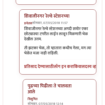
शिवाजीनगर रेल्वे स्टेशनच्या
सोमवार, 07/05/2018 11:57
प्रचेतस
In reply to
कानिफनाथ मंदिराच्या समोरची
by
विशुमित
शिवाजीनगर रेल्वे स्टेशनच्या अगदी समोर एका
छोट्याश्या टपरीत लाईन लावून मिळणारी भेळ
देखील उत्तम.
ती झटका भेळ, तो म्हातारा कधीच गेला, मग त्या
भेळेत मजा नाही राहिली.
प्रतिसाद देण्यासाठी
लॉग इन करा
किंवा
सदस्य व्हा
पुढच्या पिढीला ते चालवता
आले
विशुमित
सोमवार, 07/05/2018 12:14