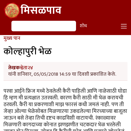
Skip to main content
मिसळपाव
शोध
शोध
मुख्य पान
कोल्हापुरी भेळ
लेखक
श्वेता२४
यांनी शनिवार, 05/05/2018 14:59 या दिवशी प्रकाशित केले.
परवा आईने फ्रिज मध्ये ठेवलेली कैरी पाहिली आणि नाळेसाठी घोडा
हि म्हण मी प्रत्यक्षात उतरवली. कारण कैरी साठी मी भेळ करायची
ठरवली. कैरी या प्रकरणाशी माझ फारसं कधी जमलं नाही. पण ती
जेव्हा ओल्या भेळेसोबत मिळणाऱया उकडलेल्या मिरच्याच्या बाजूला
जाऊन बसे तेव्हा तिची दृष्टच काढविशी वाटायची. रंकाळ्यावर
मिळणारी कागदाच्या कोनात झणझणीत चटकदार भेळ भरलेली