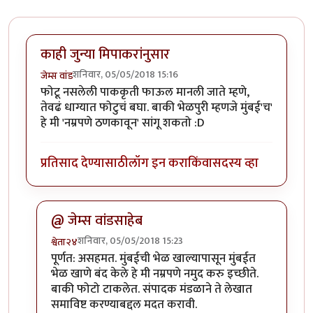
काही जुन्या मिपाकरांनुसार
शनिवार, 05/05/2018 15:16
जेम्स वांड
फोटू नसलेली पाककृती फाऊल मानली जाते म्हणे,
तेवढं धाग्यात फोटुचं बघा. बाकी भेळपुरी म्हणजे मुंबई'च'
हे मी 'नम्रपणे ठणकावून' सांगू शकतो :D
प्रतिसाद देण्यासाठी
लॉग इन करा
किंवा
सदस्य व्हा
@ जेम्स वांडसाहेब
शनिवार, 05/05/2018 15:23
श्वेता२४
In reply to
काही जुन्या मिपाकरांनुसार
by
जेम्स वांड
पूर्णत: असहमत. मुंबईची भेळ खाल्यापासून मुंबईत
भेळ खाणे बंद केले हे मी नम्रपणे नमुद करु इच्छीते.
बाकी फोटो टाकलेत. संपादक मंडळाने ते लेखात
समाविष्ट करण्याबद्दल मदत करावी.