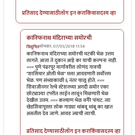
प्रतिसाद देण्यासाठी
लॉग इन करा
किंवा
सदस्य व्हा
कानिफनाथ मंदिराच्या समोरची
सोमवार, 07/05/2018 11:54
विशुमित
In reply to
अगदी. अगदी. कोल्हापूरचं सगळंच
by
एस
कानिफनाथ मंदिराच्या समोरची मटकी भेळ उत्तम
लागते. आता ते दुकान आहे का याची कल्पना नाही.
=== पुणे पंढरपूर मार्गावरील लोणंद गावची
"शालिमार ओली भेळ" मला आवडणारी सर्वोत्तम
भेळ. पण संध्याकाळी ६ नंतर चालू होते. ===
शिवाजीनगर रेल्वे स्टेशनच्या अगदी समोर एका
छोट्याश्या टपरीत लाईन लावून मिळणारी भेळ
देखील उत्तम. === कल्याण भेळ वगैरे पांचट. त्या
खेडशिवापूरला लोक गाड्या थांबवू थांबू का खात
असतील देव जाणे. आवड ज्याची त्याची.
प्रतिसाद देण्यासाठी
लॉग इन करा
किंवा
सदस्य व्हा