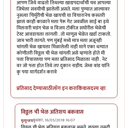
आपण जिथे वाढतो तिथल्या खाद्यपदार्थाची चव आपल्या
जिभेला सवयीची झालेली असते. मला पुण्यात आल्यावर
नुसत्या चिर्मुरीची भेळ खायची या विचारानेच कसतरी
झालं काही काळाने मला पेरू गेट जवळील साई बा इथे
मिलनारी भडंग भेळ व विजय टॉकीज समोरील भेळेची
टेस्ट आवडायला लागली . तो माणूस भेळेत खर्डा टाकतो.
जाम भारी लागते. पण मुंबई मध्ये मात्र मला अजूनही
चांगली भेळ खायला मिळालेली नाही मागे एका धग्यात
कोणीतरी विठ्ठल ची भेळ चांगली असे म्हणाले होते मी
पत्ता विचारलया पण मला प्रतिसाद मिळाला नाही . नेट
वर जो पत्ता होत तिथे तए दुकान नाहीय. जेम्स वांड यांनि
कृ पया मार्गदर्शन करावे
प्रतिसाद देण्यासाठी
लॉग इन करा
किंवा
सदस्य व्हा
विठ्ठल ची भेळ अतिशय बकवास
बुधवार, 16/05/2018 16:07
मृत्युन्जय
In reply to
सहमत आहे
by
श्वेता२४
विठ्ठल ची भेळ अतिशय बकवास असते. कृपया तसदी