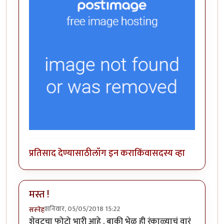
प्रतिसाद देण्यासाठी
लॉग इन करा
किंवा
सदस्य व्हा
मस्त !
शनिवार, 05/05/2018 15:22
सस्नेह
शेवटचा फोटो भारी आहे . बाकी भेळ ही रंकाळ्याचं वारं