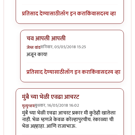
प्रतिसाद देण्यासाठी
लॉग इन करा
किंवा
सदस्य व्हा
चव आपली आपली
शनिवार, 05/05/2018 15:25
जेम्स वांड
In reply to
@ जेम्स वांडसाहेब
by
श्वेता२४
अजून काय!
प्रतिसाद देण्यासाठी
लॉग इन करा
किंवा
सदस्य व्हा
मुंबै च्या भेळी एवढा आचरट
बुधवार, 16/05/2018 16:02
मृत्युन्जय
In reply to
काही जुन्या मिपाकरांनुसार
by
जेम्स वांड
मुंबै च्या भेळी एवढा आचरट प्रकार मी कुठेही खालेला
नाही. भेळ म्हणजे केवळ कोल्हापुरचीच. रंकाळ्या ची
भेळ अह्हाहा. आणि राजाभाऊ.