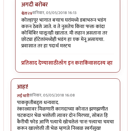
अगदी बरोबर
शनिवार, 05/05/2018 16:13
श्वेता२४
In reply to
छान!
by
कंजूस
कोल्हापूर भागात बऱ्याच घरांमध्ये डबाभरुन भडंग
करुन ठेवले जाते. व ते नुसतेच किंवा फक्त कांदा
कोथिंबिर घालूनही खातात. मी लहान असताना तर
छोट्या हॉटेलांमध्येही भडंग हा एक मेनू असायचा.
प्रवासात तर हा पदार्थ मस्टच
प्रतिसाद देण्यासाठी
लॉग इन करा
किंवा
सदस्य व्हा
आहा!
शनिवार, 05/05/2018 16:08
लई भारी
पाककृतीबद्द्ल धन्यवाद.
रंकाळ्यावर मिळणारी कागदाच्या कोनात झणझणीत
चटकदार भेळ भरलेली त्यावर दोन मिरच्या, सोबत हि
कैरीची फोड आणि पत्याचे खोचलेलं पान! पत्त्याचा चमचा
करून खाल्लेली ती भेळ म्हणजे निव्वळ स्वर्गसुख!