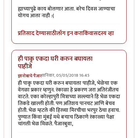
ह्याच्यापुढे काय बोलणार आता. बरेच दिवस जाण्याचा
योगच आला नाही :(
प्रतिसाद देण्यासाठी
लॉग इन करा
किंवा
सदस्य व्हा
ही पाकृ एकदा घरी करुन बघायला
पाहीजे
शनिवार, 05/05/2018 16:45
ज्ञानोबाचे पैजार
ही पाकृ एकदा घरी करुन बघायला पाहीजे, भेळेचा एक
वेगळा प्रकार म्हणुन. रंकाळा हे प्रकरण जरा अतिरंजीतच
वाटते. एका कोल्हापुरी मित्राच्या सल्ल्याने हि भेळ एकदा
तिकडे खाल्ली होती. पण अतिशय पानचट आणि बेचव
होती. भेळ म्हटले की हिरव्या मिरचीचा भरपुर ठेचा हवाच.
पुण्यात किंवा मुंबई मधे बर्‍याच ठिकाणे रंकाळ्या पेक्षा
चांगली भेळ मिळते. पैजारबुवा,