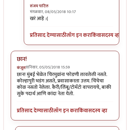
संजय पाटिल
मंगळवार, 08/05/2018 10:17
In reply to
राजाभाऊ हे आणि एक वेगळंच
by
सस्नेह
खरं आहे :(
प्रतिसाद देण्यासाठी
लॉग इन करा
किंवा
सदस्य व्हा
छान!
शनिवार, 05/05/2018 15:59
कंजूस
छान! मुंबई भेळेत चिरमुय्रांना फोडणी लावलेली नसते.
कोल्हापुरी भडंग असते, प्रवासाकरता उत्तम. चिंचेचा
कोळ नसतो नेलेला. कैरी/लिंबू/टोमॅटो वापरायचे, बाकी
सुके पदार्थ आणि कांदा नेता येतो.
प्रतिसाद देण्यासाठी
लॉग इन करा
किंवा
सदस्य व्हा