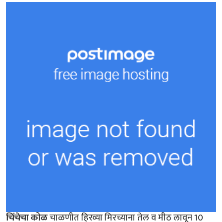
चिंचेचा कोळ
चाळणीत हिरव्या मिरच्याना तेल व मीठ लावून 10