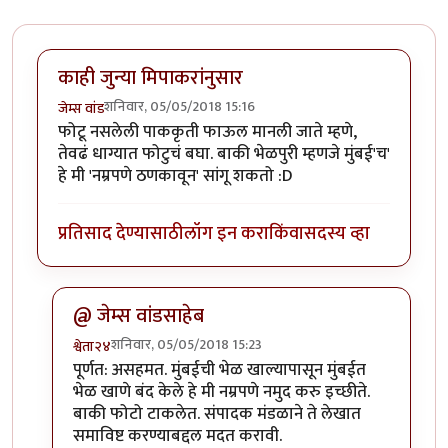
काही जुन्या मिपाकरांनुसार
शनिवार, 05/05/2018 15:16
जेम्स वांड
फोटू नसलेली पाककृती फाऊल मानली जाते म्हणे,
तेवढं धाग्यात फोटुचं बघा. बाकी भेळपुरी म्हणजे मुंबई'च'
हे मी 'नम्रपणे ठणकावून' सांगू शकतो :D
प्रतिसाद देण्यासाठी
लॉग इन करा
किंवा
सदस्य व्हा
@ जेम्स वांडसाहेब
शनिवार, 05/05/2018 15:23
श्वेता२४
In reply to
काही जुन्या मिपाकरांनुसार
by
जेम्स वांड
पूर्णत: असहमत. मुंबईची भेळ खाल्यापासून मुंबईत
भेळ खाणे बंद केले हे मी नम्रपणे नमुद करु इच्छीते.
बाकी फोटो टाकलेत. संपादक मंडळाने ते लेखात
समाविष्ट करण्याबद्दल मदत करावी.