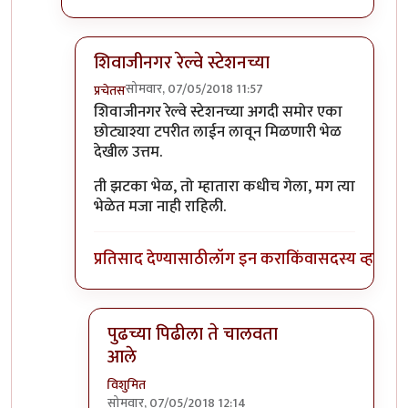
शिवाजीनगर रेल्वे स्टेशनच्या
सोमवार, 07/05/2018 11:57
प्रचेतस
In reply to
कानिफनाथ मंदिराच्या समोरची
by
विशुमित
शिवाजीनगर रेल्वे स्टेशनच्या अगदी समोर एका
छोट्याश्या टपरीत लाईन लावून मिळणारी भेळ
देखील उत्तम.
ती झटका भेळ, तो म्हातारा कधीच गेला, मग त्या
भेळेत मजा नाही राहिली.
प्रतिसाद देण्यासाठी
लॉग इन करा
किंवा
सदस्य व्हा
पुढच्या पिढीला ते चालवता
आले
विशुमित
सोमवार, 07/05/2018 12:14