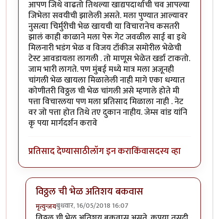
आपण जिथे वाढतो तिथल्या खाद्यपदार्थाची चव आपल्या
जिभेला सवयीची झालेली असते. मला पुण्यात आल्यावर
नुसत्या चिर्मुरीची भेळ खायची या विचारानेच कसतरी
झालं काही काळाने मला पेरू गेट जवळील साई बा इथे
मिलनारी भडंग भेळ व विजय टॉकीज समोरील भेळेची
टेस्ट आवडायला लागली . तो माणूस भेळेत खर्डा टाकतो.
जाम भारी लागते. पण मुंबई मध्ये मात्र मला अजूनही
चांगली भेळ खायला मिळालेली नाही मागे एका धग्यात
कोणीतरी विठ्ठल ची भेळ चांगली असे म्हणाले होते मी
पत्ता विचारलया पण मला प्रतिसाद मिळाला नाही . नेट
वर जो पत्ता होत तिथे तए दुकान नाहीय. जेम्स वांड यांनि
कृ पया मार्गदर्शन करावे
प्रतिसाद देण्यासाठी
लॉग इन करा
किंवा
सदस्य व्हा
विठ्ठल ची भेळ अतिशय बकवास
बुधवार, 16/05/2018 16:07
मृत्युन्जय
In reply to
सहमत आहे
by
श्वेता२४
विठ्ठल ची भेळ अतिशय बकवास असते. कृपया तसदी