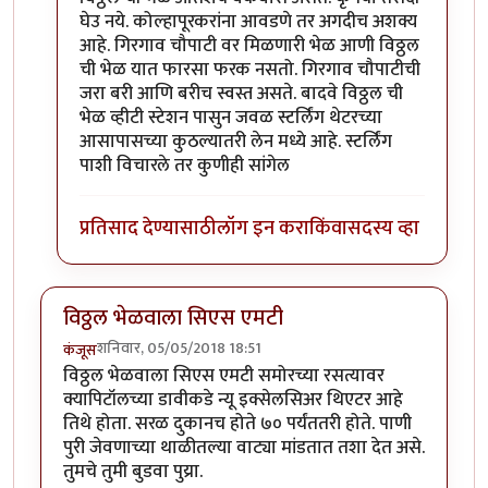
घेउ नये. कोल्हापूरकरांना आवडणे तर अगदीच अशक्य
आहे. गिरगाव चौपाटी वर मिळणारी भेळ आणी विठ्ठल
ची भेळ यात फारसा फरक नसतो. गिरगाव चौपाटीची
जरा बरी आणि बरीच स्वस्त असते. बादवे विठ्ठल ची
भेळ व्हीटी स्टेशन पासुन जवळ स्टर्लिंग थेटरच्या
आसापासच्या कुठल्यातरी लेन मध्ये आहे. स्टर्लिंग
पाशी विचारले तर कुणीही सांगेल
प्रतिसाद देण्यासाठी
लॉग इन करा
किंवा
सदस्य व्हा
विठ्ठल भेळवाला सिएस एमटी
शनिवार, 05/05/2018 18:51
कंजूस
विठ्ठल भेळवाला सिएस एमटी समोरच्या रसत्यावर
क्यापिटॉलच्या डावीकडे न्यू इक्सेलसिअर थिएटर आहे
तिथे होता. सरळ दुकानच होते ७० पर्यंततरी होते. पाणी
पुरी जेवणाच्या थाळीतल्या वाट्या मांडतात तशा देत असे.
तुमचे तुमी बुडवा पुय्रा.