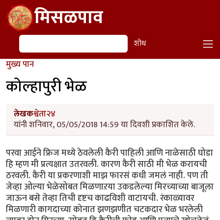
Skip to main content
मिसळपाव
शोध
शोध
मुख्य पान
कोल्हापुरी भेळ
लेखक
श्वेता२४
यांनी शनिवार, 05/05/2018 14:59 या दिवशी प्रकाशित केले.
परवा आईने फ्रिज मध्ये ठेवलेली कैरी पाहिली आणि नाळेसाठी घोडा
हि म्हण मी प्रत्यक्षात उतरवली. कारण कैरी साठी मी भेळ करायची
ठरवली. कैरी या प्रकरणाशी माझ फारसं कधी जमलं नाही. पण ती
जेव्हा ओल्या भेळेसोबत मिळणाऱया उकडलेल्या मिरच्याच्या बाजूला
जाऊन बसे तेव्हा तिची दृष्टच काढविशी वाटायची. रंकाळ्यावर
मिळणारी कागदाच्या कोनात झणझणीत चटकदार भेळ भरलेली