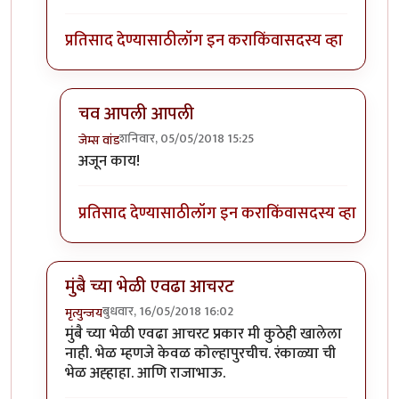
प्रतिसाद देण्यासाठी
लॉग इन करा
किंवा
सदस्य व्हा
चव आपली आपली
शनिवार, 05/05/2018 15:25
जेम्स वांड
In reply to
@ जेम्स वांडसाहेब
by
श्वेता२४
अजून काय!
प्रतिसाद देण्यासाठी
लॉग इन करा
किंवा
सदस्य व्हा
मुंबै च्या भेळी एवढा आचरट
बुधवार, 16/05/2018 16:02
मृत्युन्जय
In reply to
काही जुन्या मिपाकरांनुसार
by
जेम्स वांड
मुंबै च्या भेळी एवढा आचरट प्रकार मी कुठेही खालेला
नाही. भेळ म्हणजे केवळ कोल्हापुरचीच. रंकाळ्या ची
भेळ अह्हाहा. आणि राजाभाऊ.