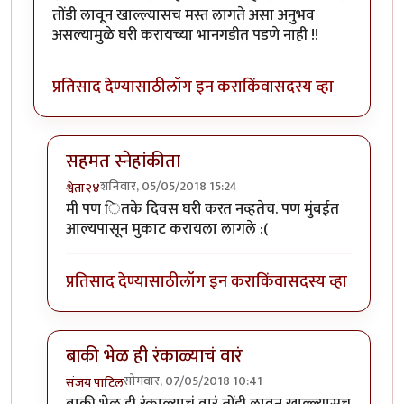
तोंडी लावून खाल्ल्यासच मस्त लागते असा अनुभव
असल्यामुळे घरी करायच्या भानगडीत पडणे नाही !!
प्रतिसाद देण्यासाठी
लॉग इन करा
किंवा
सदस्य व्हा
सहमत स्नेहांकीता
शनिवार, 05/05/2018 15:24
श्वेता२४
In reply to
मस्त !
by
सस्नेह
मी पण ितके दिवस घरी करत नव्हतेच. पण मुंबईत
आल्यपासून मुकाट करायला लागले :(
प्रतिसाद देण्यासाठी
लॉग इन करा
किंवा
सदस्य व्हा
बाकी भेळ ही रंकाळ्याचं वारं
सोमवार, 07/05/2018 10:41
संजय पाटिल
In reply to
मस्त !
by
सस्नेह