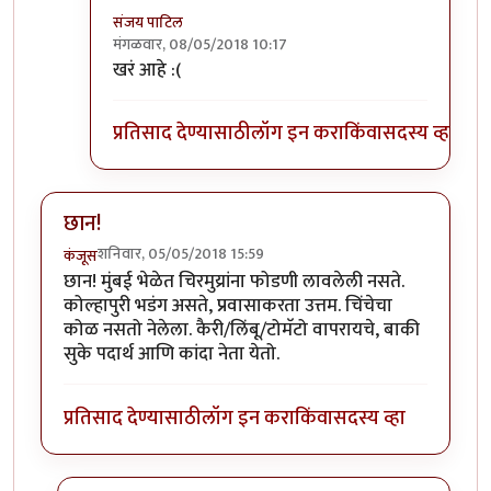
संजय पाटिल
मंगळवार, 08/05/2018 10:17
In reply to
राजाभाऊ हे आणि एक वेगळंच
by
सस्नेह
खरं आहे :(
प्रतिसाद देण्यासाठी
लॉग इन करा
किंवा
सदस्य व्हा
छान!
शनिवार, 05/05/2018 15:59
कंजूस
छान! मुंबई भेळेत चिरमुय्रांना फोडणी लावलेली नसते.
कोल्हापुरी भडंग असते, प्रवासाकरता उत्तम. चिंचेचा
कोळ नसतो नेलेला. कैरी/लिंबू/टोमॅटो वापरायचे, बाकी
सुके पदार्थ आणि कांदा नेता येतो.
प्रतिसाद देण्यासाठी
लॉग इन करा
किंवा
सदस्य व्हा