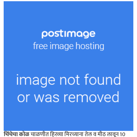
चिंचेचा कोळ
चाळणीत हिरव्या मिरच्याना तेल व मीठ लावून 10