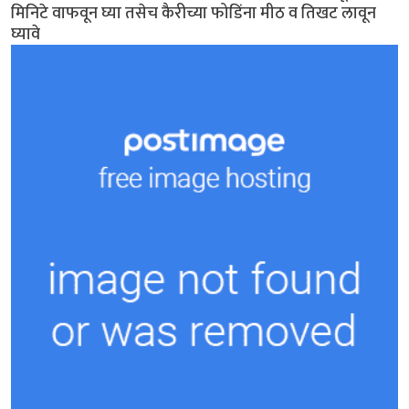
मिनिटे वाफवून घ्या तसेच कैरीच्या फोडिंना मीठ व तिखट लावून
घ्यावे