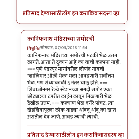
प्रतिसाद देण्यासाठी
लॉग इन करा
किंवा
सदस्य व्हा
कानिफनाथ मंदिराच्या समोरची
सोमवार, 07/05/2018 11:54
विशुमित
In reply to
अगदी. अगदी. कोल्हापूरचं सगळंच
by
एस
कानिफनाथ मंदिराच्या समोरची मटकी भेळ उत्तम
लागते. आता ते दुकान आहे का याची कल्पना नाही.
=== पुणे पंढरपूर मार्गावरील लोणंद गावची
"शालिमार ओली भेळ" मला आवडणारी सर्वोत्तम
भेळ. पण संध्याकाळी ६ नंतर चालू होते. ===
शिवाजीनगर रेल्वे स्टेशनच्या अगदी समोर एका
छोट्याश्या टपरीत लाईन लावून मिळणारी भेळ
देखील उत्तम. === कल्याण भेळ वगैरे पांचट. त्या
खेडशिवापूरला लोक गाड्या थांबवू थांबू का खात
असतील देव जाणे. आवड ज्याची त्याची.
प्रतिसाद देण्यासाठी
लॉग इन करा
किंवा
सदस्य व्हा