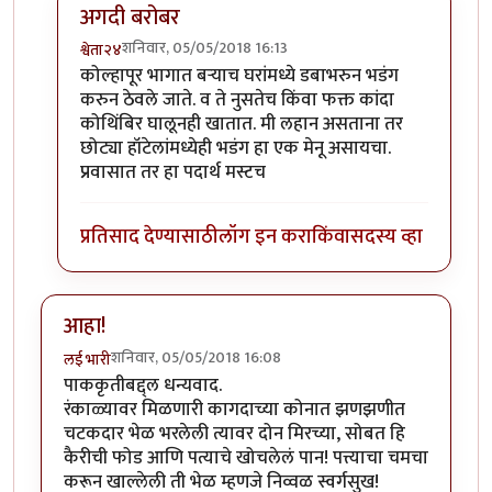
अगदी बरोबर
शनिवार, 05/05/2018 16:13
श्वेता२४
In reply to
छान!
by
कंजूस
कोल्हापूर भागात बऱ्याच घरांमध्ये डबाभरुन भडंग
करुन ठेवले जाते. व ते नुसतेच किंवा फक्त कांदा
कोथिंबिर घालूनही खातात. मी लहान असताना तर
छोट्या हॉटेलांमध्येही भडंग हा एक मेनू असायचा.
प्रवासात तर हा पदार्थ मस्टच
प्रतिसाद देण्यासाठी
लॉग इन करा
किंवा
सदस्य व्हा
आहा!
शनिवार, 05/05/2018 16:08
लई भारी
पाककृतीबद्द्ल धन्यवाद.
रंकाळ्यावर मिळणारी कागदाच्या कोनात झणझणीत
चटकदार भेळ भरलेली त्यावर दोन मिरच्या, सोबत हि
कैरीची फोड आणि पत्याचे खोचलेलं पान! पत्त्याचा चमचा
करून खाल्लेली ती भेळ म्हणजे निव्वळ स्वर्गसुख!