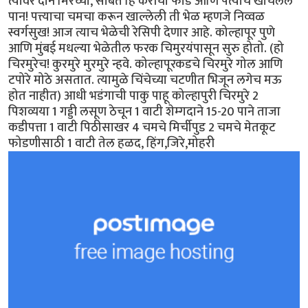
त्यावर दोन मिरच्या, सोबत हि कैरीची फोड आणि पत्याचे खोचलेलं
पान! पत्त्याचा चमचा करून खाल्लेली ती भेळ म्हणजे निव्वळ
स्वर्गसुख! आज त्याच भेळेची रेसिपी देणार आहे. कोल्हापूर पुणे
आणि मुंबई मधल्या भेळेतील फरक चिमुरयंपासून सुरु होतो. (हो
चिरमुरेच! कुरमुरे मुरमुरे न्हवे. कोल्हापूरकडचे चिरमुरे गोल आणि
टपोरे मोठे असतात. त्यामुळे चिंचेच्या चटणीत भिजून लगेच मऊ
होत नाहीत) आधी भडंगाची पाकु पाहू कोल्हापुरी चिरमुरे 2
पिशव्यया 1 गड्डी लसूण ठेचून 1 वाटी शेम्गदाने 15-20 पाने ताजा
कडीपत्ता 1 वाटी पिठीसाखर 4 चमचे मिर्चीपुड 2 चमचे मेतकूट
फोडणीसाठी 1 वाटी तेल हळद, हिंग,जिरे,मोहरी