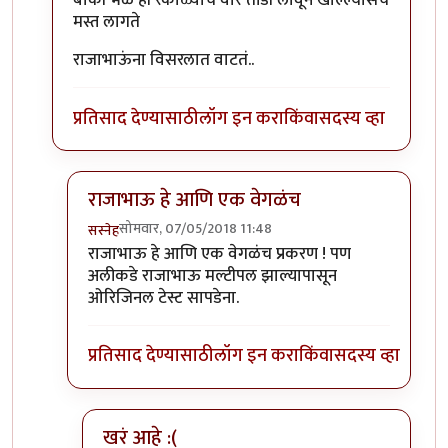
बाकी भेळ ही रंकाळ्याचं वारं तोंडी लावून खाल्ल्यासच
मस्त लागते
राजाभाऊंना विसरलात वाटतं..
प्रतिसाद देण्यासाठी
लॉग इन करा
किंवा
सदस्य व्हा
राजाभाऊ हे आणि एक वेगळंच
सोमवार, 07/05/2018 11:48
सस्नेह
In reply to
बाकी भेळ ही रंकाळ्याचं वारं
by
संजय पाटिल
राजाभाऊ हे आणि एक वेगळंच प्रकरण ! पण
अलीकडे राजाभाऊ मल्टीपल झाल्यापासून
ओरिजिनल टेस्ट सापडेना.
प्रतिसाद देण्यासाठी
लॉग इन करा
किंवा
सदस्य व्हा
खरं आहे :(