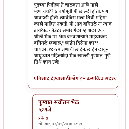
In reply to
शिवाजीनगर रेल्वे स्टेशनच्या
by
प्रचेतस
पुढच्या पिढीला ते चालवता आले नाही
म्हणायचे?? ४ वर्षांपूर्वी मी खाल्ली होती. पण
आवडली होती. त्यावेळेस मला तिची महिमा
काही माहित नव्हती. मी आव बघितले ना त्याव
डायरेक्ट कॉउंटर समोर गेलो म्हणालो एक
ओली भेळ द्या. भेळ बनवणाऱ्याने माझ्याकडं
बघितले म्हणालं," लाईन दिसेना का?"
चायला, १०-१५ जणांची लाईन. लाईन लावून
आयुष्यात पहिल्यांदा भेळ खाल्ली पुण्यात. पुणे
तिथे काय उणे!
प्रतिसाद देण्यासाठी
लॉग इन करा
किंवा
सदस्य व्हा
पुण्यात सर्वोत्तम भेळ
म्हणजे
प्रचेतस
सोमवार, 07/05/2018 12:39