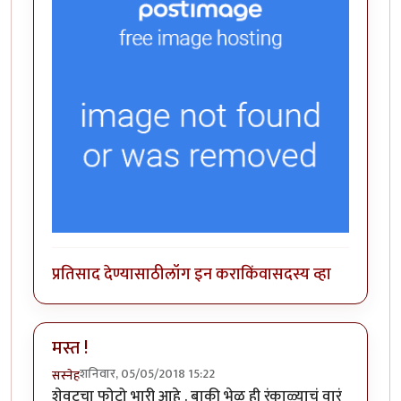
प्रतिसाद देण्यासाठी
लॉग इन करा
किंवा
सदस्य व्हा
मस्त !
शनिवार, 05/05/2018 15:22
सस्नेह
शेवटचा फोटो भारी आहे . बाकी भेळ ही रंकाळ्याचं वारं