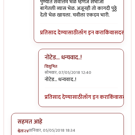
In reply to
पुढच्या पिढीला ते चालवता आले
by
वि
पुण्यात सर्वोत्तम भेळ म्हणजे संभाजी
बागेतली व्यास भेळ. अजूनही तो कागदी पुठ्ठे
देतो भेळ खायला. चवीला एकदम भारी.
प्रतिसाद देण्यासाठी
लॉग इन करा
किंवा
सदस्य व्हा
नोटेड... धन्यवाद..!
विशुमित
सोमवार, 07/05/2018 12:40
In reply to
पुण्यात सर्वोत्तम भेळ म्हणजे
by
प्रचे
नोटेड... धन्यवाद..!
प्रतिसाद देण्यासाठी
लॉग इन करा
किंवा
सदस्य व्
सहमत आहे
शनिवार, 05/05/2018 18:34
श्वेता२४