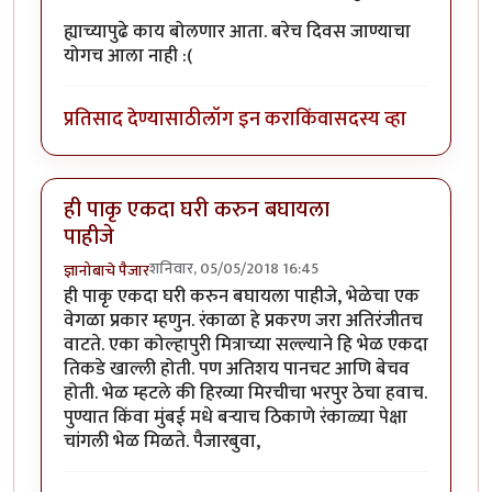
ह्याच्यापुढे काय बोलणार आता. बरेच दिवस जाण्याचा
योगच आला नाही :(
प्रतिसाद देण्यासाठी
लॉग इन करा
किंवा
सदस्य व्हा
ही पाकृ एकदा घरी करुन बघायला
पाहीजे
शनिवार, 05/05/2018 16:45
ज्ञानोबाचे पैजार
ही पाकृ एकदा घरी करुन बघायला पाहीजे, भेळेचा एक
वेगळा प्रकार म्हणुन. रंकाळा हे प्रकरण जरा अतिरंजीतच
वाटते. एका कोल्हापुरी मित्राच्या सल्ल्याने हि भेळ एकदा
तिकडे खाल्ली होती. पण अतिशय पानचट आणि बेचव
होती. भेळ म्हटले की हिरव्या मिरचीचा भरपुर ठेचा हवाच.
पुण्यात किंवा मुंबई मधे बर्‍याच ठिकाणे रंकाळ्या पेक्षा
चांगली भेळ मिळते. पैजारबुवा,