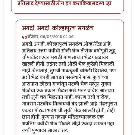
प्रतिसाद देण्यासाठी
लॉग इन करा
किंवा
सदस्य व्हा
अगदी. अगदी. कोल्हापूरचं सगळंच
रविवार, 06/05/2018 01:06
एस
In reply to
ही पाकृ एकदा घरी करुन बघायला पाहीजे
by
ज्ञा
अगदी. अगदी. कोल्हापूरचं सगळंच ओव्हररेटेड आहे.
अतिशय उत्तम चवीची ओली भेळ तीसेक वर्षांपूर्वी जुहू
चौपाटीला एका मराठी माणसाच्या भेळगाड्यावर
खाल्ली होती. तद्नंतर तशी ओली भेळ कुठेही मिळाली
नाही. श्वेताताई, तुमची पाककृती चांगली दिसतेय, पण
अशी भेळ काही आवडत नसल्याने पास. पुण्याच्या
आसपास छोट्या गावांतून मटकी भेळ म्हणून सुक्या
भेळीचा एक प्रकार मिळत असे. फार चविष्ट. आताशा
तशी जुनी चव मिळतात नाही. कारण तशी बारीक,
गावरान मटकीच मिळायची बंद झाली आहे. पंढरपुरास
एकदा मोठ्या भडंगाची सुकी भेळ खाल्ली होती. तीही
छान होती. पुण्यात नवग्रह मंदिराच्याजवळ एक
अप्रतिम चवीची भेळ मिळते. तीही एकदा खाऊन पहा
कधी पुण्याला आलात तर.