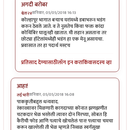
अगदी बरोबर
शनिवार, 05/05/2018 16:13
श्वेता२४
In reply to
छान!
by
कंजूस
कोल्हापूर भागात बऱ्याच घरांमध्ये डबाभरुन भडंग
करुन ठेवले जाते. व ते नुसतेच किंवा फक्त कांदा
कोथिंबिर घालूनही खातात. मी लहान असताना तर
छोट्या हॉटेलांमध्येही भडंग हा एक मेनू असायचा.
प्रवासात तर हा पदार्थ मस्टच
प्रतिसाद देण्यासाठी
लॉग इन करा
किंवा
सदस्य व्हा
आहा!
शनिवार, 05/05/2018 16:08
लई भारी
पाककृतीबद्द्ल धन्यवाद.
रंकाळ्यावर मिळणारी कागदाच्या कोनात झणझणीत
चटकदार भेळ भरलेली त्यावर दोन मिरच्या, सोबत हि
कैरीची फोड आणि पत्याचे खोचलेलं पान! पत्त्याचा चमचा
करून खाल्लेली ती भेळ म्हणजे निव्वळ स्वर्गसुख!