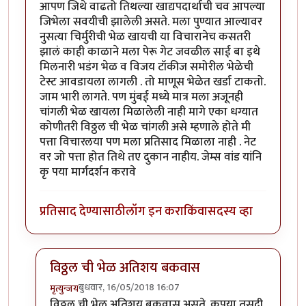
आपण जिथे वाढतो तिथल्या खाद्यपदार्थाची चव आपल्या
जिभेला सवयीची झालेली असते. मला पुण्यात आल्यावर
नुसत्या चिर्मुरीची भेळ खायची या विचारानेच कसतरी
झालं काही काळाने मला पेरू गेट जवळील साई बा इथे
मिलनारी भडंग भेळ व विजय टॉकीज समोरील भेळेची
टेस्ट आवडायला लागली . तो माणूस भेळेत खर्डा टाकतो.
जाम भारी लागते. पण मुंबई मध्ये मात्र मला अजूनही
चांगली भेळ खायला मिळालेली नाही मागे एका धग्यात
कोणीतरी विठ्ठल ची भेळ चांगली असे म्हणाले होते मी
पत्ता विचारलया पण मला प्रतिसाद मिळाला नाही . नेट
वर जो पत्ता होत तिथे तए दुकान नाहीय. जेम्स वांड यांनि
कृ पया मार्गदर्शन करावे
प्रतिसाद देण्यासाठी
लॉग इन करा
किंवा
सदस्य व्हा
विठ्ठल ची भेळ अतिशय बकवास
बुधवार, 16/05/2018 16:07
मृत्युन्जय
In reply to
सहमत आहे
by
श्वेता२४
विठ्ठल ची भेळ अतिशय बकवास असते. कृपया तसदी