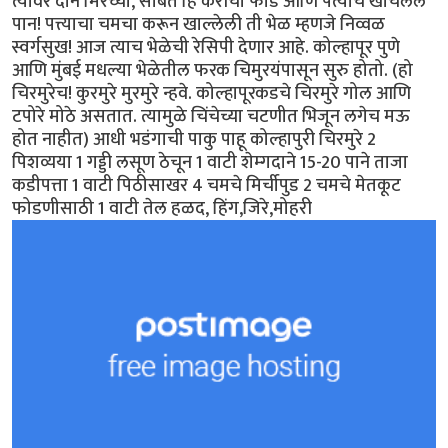
त्यावर दोन मिरच्या, सोबत हि कैरीची फोड आणि पत्याचे खोचलेलं
पान! पत्त्याचा चमचा करून खाल्लेली ती भेळ म्हणजे निव्वळ
स्वर्गसुख! आज त्याच भेळेची रेसिपी देणार आहे. कोल्हापूर पुणे
आणि मुंबई मधल्या भेळेतील फरक चिमुरयंपासून सुरु होतो. (हो
चिरमुरेच! कुरमुरे मुरमुरे न्हवे. कोल्हापूरकडचे चिरमुरे गोल आणि
टपोरे मोठे असतात. त्यामुळे चिंचेच्या चटणीत भिजून लगेच मऊ
होत नाहीत) आधी भडंगाची पाकु पाहू कोल्हापुरी चिरमुरे 2
पिशव्यया 1 गड्डी लसूण ठेचून 1 वाटी शेम्गदाने 15-20 पाने ताजा
कडीपत्ता 1 वाटी पिठीसाखर 4 चमचे मिर्चीपुड 2 चमचे मेतकूट
फोडणीसाठी 1 वाटी तेल हळद, हिंग,जिरे,मोहरी