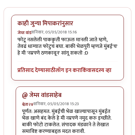
काही जुन्या मिपाकरांनुसार
शनिवार, 05/05/2018 15:16
जेम्स वांड
फोटू नसलेली पाककृती फाऊल मानली जाते म्हणे,
तेवढं धाग्यात फोटुचं बघा. बाकी भेळपुरी म्हणजे मुंबई'च'
हे मी 'नम्रपणे ठणकावून' सांगू शकतो :D
प्रतिसाद देण्यासाठी
लॉग इन करा
किंवा
सदस्य व्हा
@ जेम्स वांडसाहेब
शनिवार, 05/05/2018 15:23
श्वेता२४
In reply to
काही जुन्या मिपाकरांनुसार
by
जेम्स वांड
पूर्णत: असहमत. मुंबईची भेळ खाल्यापासून मुंबईत
भेळ खाणे बंद केले हे मी नम्रपणे नमुद करु इच्छीते.
बाकी फोटो टाकलेत. संपादक मंडळाने ते लेखात
समाविष्ट करण्याबद्दल मदत करावी.