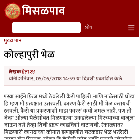
Skip to main content
मिसळपाव
शोध
शोध
मुख्य पान
कोल्हापुरी भेळ
लेखक
श्वेता२४
यांनी शनिवार, 05/05/2018 14:59 या दिवशी प्रकाशित केले.
परवा आईने फ्रिज मध्ये ठेवलेली कैरी पाहिली आणि नाळेसाठी घोडा
हि म्हण मी प्रत्यक्षात उतरवली. कारण कैरी साठी मी भेळ करायची
ठरवली. कैरी या प्रकरणाशी माझ फारसं कधी जमलं नाही. पण ती
जेव्हा ओल्या भेळेसोबत मिळणाऱया उकडलेल्या मिरच्याच्या बाजूला
जाऊन बसे तेव्हा तिची दृष्टच काढविशी वाटायची. रंकाळ्यावर
मिळणारी कागदाच्या कोनात झणझणीत चटकदार भेळ भरलेली