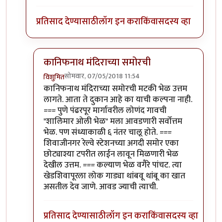
प्रतिसाद देण्यासाठी
लॉग इन करा
किंवा
सदस्य व्हा
कानिफनाथ मंदिराच्या समोरची
सोमवार, 07/05/2018 11:54
विशुमित
In reply to
अगदी. अगदी. कोल्हापूरचं सगळंच
by
एस
कानिफनाथ मंदिराच्या समोरची मटकी भेळ उत्तम
लागते. आता ते दुकान आहे का याची कल्पना नाही.
=== पुणे पंढरपूर मार्गावरील लोणंद गावची
"शालिमार ओली भेळ" मला आवडणारी सर्वोत्तम
भेळ. पण संध्याकाळी ६ नंतर चालू होते. ===
शिवाजीनगर रेल्वे स्टेशनच्या अगदी समोर एका
छोट्याश्या टपरीत लाईन लावून मिळणारी भेळ
देखील उत्तम. === कल्याण भेळ वगैरे पांचट. त्या
खेडशिवापूरला लोक गाड्या थांबवू थांबू का खात
असतील देव जाणे. आवड ज्याची त्याची.
प्रतिसाद देण्यासाठी
लॉग इन करा
किंवा
सदस्य व्हा