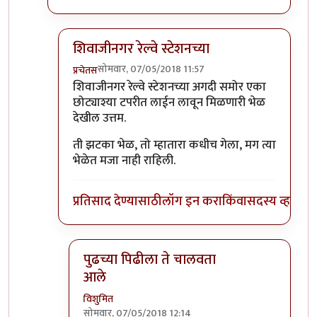
शिवाजीनगर रेल्वे स्टेशनच्या
सोमवार, 07/05/2018 11:57
प्रचेतस
In reply to
कानिफनाथ मंदिराच्या समोरची
by
विशुमित
शिवाजीनगर रेल्वे स्टेशनच्या अगदी समोर एका
छोट्याश्या टपरीत लाईन लावून मिळणारी भेळ
देखील उत्तम.
ती झटका भेळ, तो म्हातारा कधीच गेला, मग त्या
भेळेत मजा नाही राहिली.
प्रतिसाद देण्यासाठी
लॉग इन करा
किंवा
सदस्य व्हा
पुढच्या पिढीला ते चालवता
आले
विशुमित
सोमवार, 07/05/2018 12:14