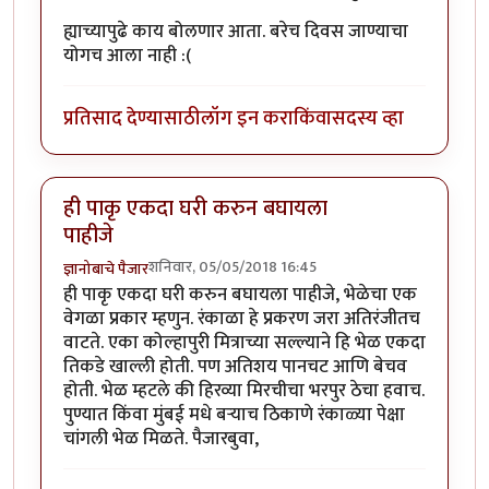
ह्याच्यापुढे काय बोलणार आता. बरेच दिवस जाण्याचा
योगच आला नाही :(
प्रतिसाद देण्यासाठी
लॉग इन करा
किंवा
सदस्य व्हा
ही पाकृ एकदा घरी करुन बघायला
पाहीजे
शनिवार, 05/05/2018 16:45
ज्ञानोबाचे पैजार
ही पाकृ एकदा घरी करुन बघायला पाहीजे, भेळेचा एक
वेगळा प्रकार म्हणुन. रंकाळा हे प्रकरण जरा अतिरंजीतच
वाटते. एका कोल्हापुरी मित्राच्या सल्ल्याने हि भेळ एकदा
तिकडे खाल्ली होती. पण अतिशय पानचट आणि बेचव
होती. भेळ म्हटले की हिरव्या मिरचीचा भरपुर ठेचा हवाच.
पुण्यात किंवा मुंबई मधे बर्‍याच ठिकाणे रंकाळ्या पेक्षा
चांगली भेळ मिळते. पैजारबुवा,