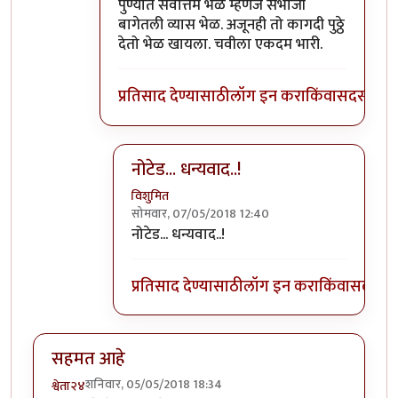
In reply to
पुढच्या पिढीला ते चालवता आले
by
वि
पुण्यात सर्वोत्तम भेळ म्हणजे संभाजी
बागेतली व्यास भेळ. अजूनही तो कागदी पुठ्ठे
देतो भेळ खायला. चवीला एकदम भारी.
प्रतिसाद देण्यासाठी
लॉग इन करा
किंवा
सदस्य व्हा
नोटेड... धन्यवाद..!
विशुमित
सोमवार, 07/05/2018 12:40
In reply to
पुण्यात सर्वोत्तम भेळ म्हणजे
by
प्रचे
नोटेड... धन्यवाद..!
प्रतिसाद देण्यासाठी
लॉग इन करा
किंवा
सदस्य व्
सहमत आहे
शनिवार, 05/05/2018 18:34
श्वेता२४