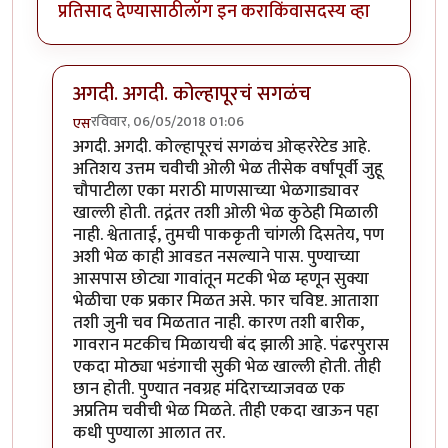
प्रतिसाद देण्यासाठी
लॉग इन करा
किंवा
सदस्य व्हा
अगदी. अगदी. कोल्हापूरचं सगळंच
रविवार, 06/05/2018 01:06
एस
In reply to
ही पाकृ एकदा घरी करुन बघायला पाहीजे
by
ज्ञा
अगदी. अगदी. कोल्हापूरचं सगळंच ओव्हररेटेड आहे.
अतिशय उत्तम चवीची ओली भेळ तीसेक वर्षांपूर्वी जुहू
चौपाटीला एका मराठी माणसाच्या भेळगाड्यावर
खाल्ली होती. तद्नंतर तशी ओली भेळ कुठेही मिळाली
नाही. श्वेताताई, तुमची पाककृती चांगली दिसतेय, पण
अशी भेळ काही आवडत नसल्याने पास. पुण्याच्या
आसपास छोट्या गावांतून मटकी भेळ म्हणून सुक्या
भेळीचा एक प्रकार मिळत असे. फार चविष्ट. आताशा
तशी जुनी चव मिळतात नाही. कारण तशी बारीक,
गावरान मटकीच मिळायची बंद झाली आहे. पंढरपुरास
एकदा मोठ्या भडंगाची सुकी भेळ खाल्ली होती. तीही
छान होती. पुण्यात नवग्रह मंदिराच्याजवळ एक
अप्रतिम चवीची भेळ मिळते. तीही एकदा खाऊन पहा
कधी पुण्याला आलात तर.