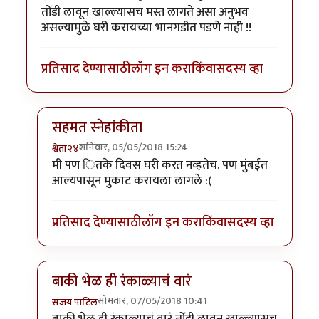
तोंडी लावून खाल्ल्यासच मस्त लागते असा अनुभव
असल्यामुळे घरी करायच्या भानगडीत पडणे नाही !!
प्रतिसाद देण्यासाठी
लॉग इन करा
किंवा
सदस्य व्हा
सहमत स्नेहांकीता
शनिवार, 05/05/2018 15:24
श्वेता२४
In reply to
मस्त !
by
सस्नेह
मी पण ितके दिवस घरी करत नव्हतेच. पण मुंबईत
आल्यपासून मुकाट करायला लागले :(
प्रतिसाद देण्यासाठी
लॉग इन करा
किंवा
सदस्य व्हा
बाकी भेळ ही रंकाळ्याचं वारं
सोमवार, 07/05/2018 10:41
संजय पाटिल
In reply to
मस्त !
by
सस्नेह