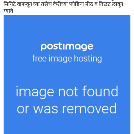
मिनिटे वाफवून घ्या तसेच कैरीच्या फोडिंना मीठ व तिखट लावून
घ्यावे