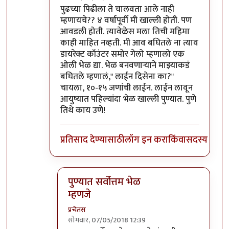
In reply to
शिवाजीनगर रेल्वे स्टेशनच्या
by
प्रचेतस
पुढच्या पिढीला ते चालवता आले नाही
म्हणायचे?? ४ वर्षांपूर्वी मी खाल्ली होती. पण
आवडली होती. त्यावेळेस मला तिची महिमा
काही माहित नव्हती. मी आव बघितले ना त्याव
डायरेक्ट कॉउंटर समोर गेलो म्हणालो एक
ओली भेळ द्या. भेळ बनवणाऱ्याने माझ्याकडं
बघितले म्हणालं," लाईन दिसेना का?"
चायला, १०-१५ जणांची लाईन. लाईन लावून
आयुष्यात पहिल्यांदा भेळ खाल्ली पुण्यात. पुणे
तिथे काय उणे!
प्रतिसाद देण्यासाठी
लॉग इन करा
किंवा
सदस्य व्हा
पुण्यात सर्वोत्तम भेळ
म्हणजे
प्रचेतस
सोमवार, 07/05/2018 12:39