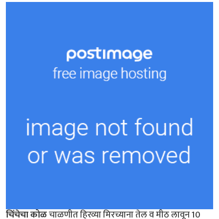
चिंचेचा कोळ
चाळणीत हिरव्या मिरच्याना तेल व मीठ लावून 10