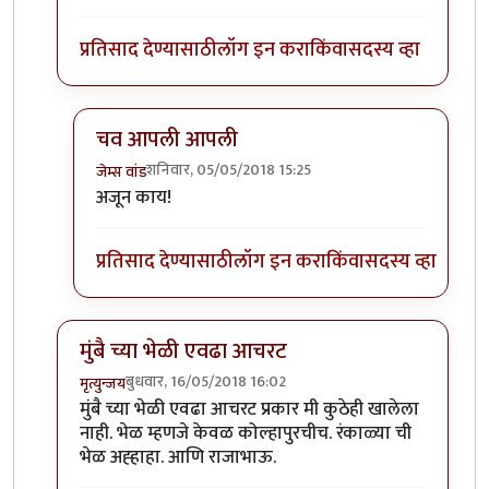
प्रतिसाद देण्यासाठी
लॉग इन करा
किंवा
सदस्य व्हा
चव आपली आपली
शनिवार, 05/05/2018 15:25
जेम्स वांड
In reply to
@ जेम्स वांडसाहेब
by
श्वेता२४
अजून काय!
प्रतिसाद देण्यासाठी
लॉग इन करा
किंवा
सदस्य व्हा
मुंबै च्या भेळी एवढा आचरट
बुधवार, 16/05/2018 16:02
मृत्युन्जय
In reply to
काही जुन्या मिपाकरांनुसार
by
जेम्स वांड
मुंबै च्या भेळी एवढा आचरट प्रकार मी कुठेही खालेला
नाही. भेळ म्हणजे केवळ कोल्हापुरचीच. रंकाळ्या ची
भेळ अह्हाहा. आणि राजाभाऊ.