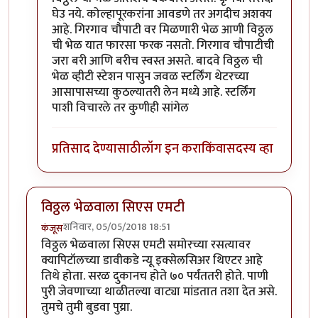
घेउ नये. कोल्हापूरकरांना आवडणे तर अगदीच अशक्य
आहे. गिरगाव चौपाटी वर मिळणारी भेळ आणी विठ्ठल
ची भेळ यात फारसा फरक नसतो. गिरगाव चौपाटीची
जरा बरी आणि बरीच स्वस्त असते. बादवे विठ्ठल ची
भेळ व्हीटी स्टेशन पासुन जवळ स्टर्लिंग थेटरच्या
आसापासच्या कुठल्यातरी लेन मध्ये आहे. स्टर्लिंग
पाशी विचारले तर कुणीही सांगेल
प्रतिसाद देण्यासाठी
लॉग इन करा
किंवा
सदस्य व्हा
विठ्ठल भेळवाला सिएस एमटी
शनिवार, 05/05/2018 18:51
कंजूस
विठ्ठल भेळवाला सिएस एमटी समोरच्या रसत्यावर
क्यापिटॉलच्या डावीकडे न्यू इक्सेलसिअर थिएटर आहे
तिथे होता. सरळ दुकानच होते ७० पर्यंततरी होते. पाणी
पुरी जेवणाच्या थाळीतल्या वाट्या मांडतात तशा देत असे.
तुमचे तुमी बुडवा पुय्रा.