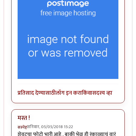
प्रतिसाद देण्यासाठी
लॉग इन करा
किंवा
सदस्य व्हा
मस्त !
शनिवार, 05/05/2018 15:22
सस्नेह
शेवटचा फोटो भारी आहे . बाकी भेळ ही रंकाळ्याचं वारं