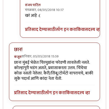
संजय पाटिल
मंगळवार, 08/05/2018 10:17
In reply to
राजाभाऊ हे आणि एक वेगळंच
by
सस्नेह
खरं आहे :(
प्रतिसाद देण्यासाठी
लॉग इन करा
किंवा
सदस्य व्हा
छान!
शनिवार, 05/05/2018 15:59
कंजूस
छान! मुंबई भेळेत चिरमुय्रांना फोडणी लावलेली नसते.
कोल्हापुरी भडंग असते, प्रवासाकरता उत्तम. चिंचेचा
कोळ नसतो नेलेला. कैरी/लिंबू/टोमॅटो वापरायचे, बाकी
सुके पदार्थ आणि कांदा नेता येतो.
प्रतिसाद देण्यासाठी
लॉग इन करा
किंवा
सदस्य व्हा