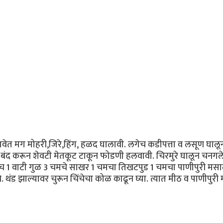
ालावेत मग मोहरी,जिरे,हिंग, हळद घालावी. लगेच कडीपत्ता व लसूण घालू
ंद करून शेवटी मेतकूट टाकून फोडणी हलवावी. चिरमुरे घालून चनगल
िंच 1 वाटी गुळ 3 चमचे साखर 1 चमचा तिखटपुड 1 चमचा पाणीपुरी मस
थंड झाल्यावर चुरून चिंचेचा कोळ काढून घ्या. त्यात मीठ व पाणीपुरी