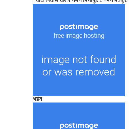
1 वाटी पिठीसाखर 4 चमचे मिर्चीपुड 2 चमचे मेतकूट
भडंग