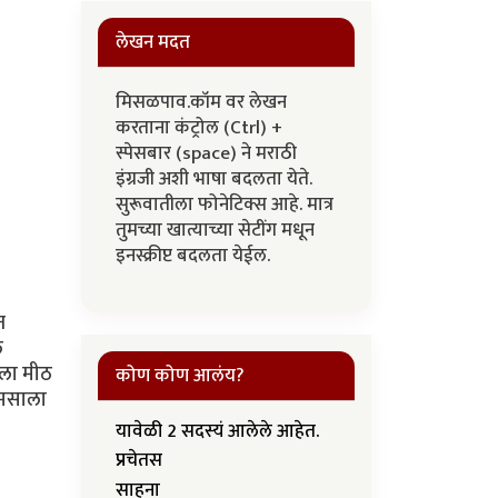
लेखन मदत
मिसळपाव.कॉम वर लेखन
करताना कंट्रोल (Ctrl) +
स्पेसबार (space) ने मराठी
इंग्रजी अशी भाषा बदलता येते.
सुरूवातीला फोनेटिक्स आहे. मात्र
तुमच्या खात्याच्या सेटींग मधून
इनस्क्रीप्ट बदलता येईल.
न
े
ाला मीठ
कोण कोण आलंय?
 मसाला
यावेळी 2 सदस्यं आलेले आहेत.
प्रचेतस
साहना