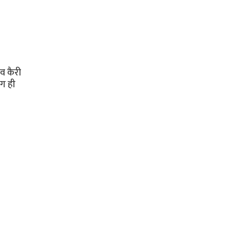
व कैरी
मग ही