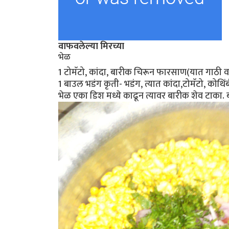
वाफवलेल्या मिरच्या
भेळ
1 टोमॅटो, कांदा, बारीक चिरून फारसाण(यात गाठी 
1 बाउल भडंग कृती- भडंग, त्यात कांदा,टोमॅटो, को
भेळ एका डिश मध्ये काढून त्यावर बारीक शेव टाका