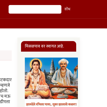
शोध
शोध
मिसळपाव वर स्वागत आहे.
 चटकदार
म्हणजे
 होतो.
लगेच मऊ
डीपत्ता