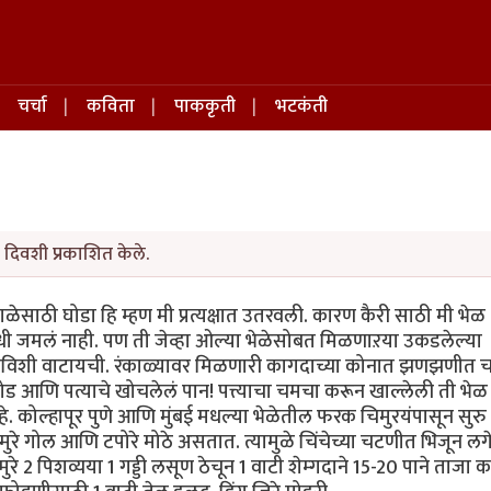
चर्चा
कविता
पाककृती
भटकंती
दिवशी प्रकाशित केले.
ळेसाठी घोडा हि म्हण मी प्रत्यक्षात उतरवली. कारण कैरी साठी मी भेळ
ी जमलं नाही. पण ती जेव्हा ओल्या भेळेसोबत मिळणाऱया उकडलेल्या
च काढविशी वाटायची. रंकाळ्यावर मिळणारी कागदाच्या कोनात झणझणीत
ोड आणि पत्याचे खोचलेलं पान! पत्त्याचा चमचा करून खाल्लेली ती भेळ 
हे. कोल्हापूर पुणे आणि मुंबई मधल्या भेळेतील फरक चिमुरयंपासून सुरु
े चिरमुरे गोल आणि टपोरे मोठे असतात. त्यामुळे चिंचेच्या चटणीत भिजून 
रे 2 पिशव्यया 1 गड्डी लसूण ठेचून 1 वाटी शेम्गदाने 15-20 पाने ताजा क