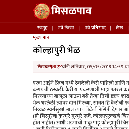
Skip to main content
मिसळपाव
Main navigation
स्वगृह
नवे लेखन
नवे प्रतिसाद
लेख
मुख्य पान
कोल्हापुरी भेळ
लेखक
श्वेता२४
यांनी शनिवार, 05/05/2018 14:59 या 
परवा आईने फ्रिज मध्ये ठेवलेली कैरी पाहिली आणि ना
करायची ठरवली. कैरी या प्रकरणाशी माझ फारसं कध
मिरच्याच्या बाजूला जाऊन बसे तेव्हा तिची दृष्ट
भेळ भरलेली त्यावर दोन मिरच्या, सोबत हि कैरीची फ
निव्वळ स्वर्गसुख! आज त्याच भेळेची रेसिपी देणार आ
(हो चिरमुरेच! कुरमुरे मुरमुरे न्हवे. कोल्हापूरकडच
होत नाहीत) आधी भडंगाची पाकु पाहू कोल्हापुरी चिरमु