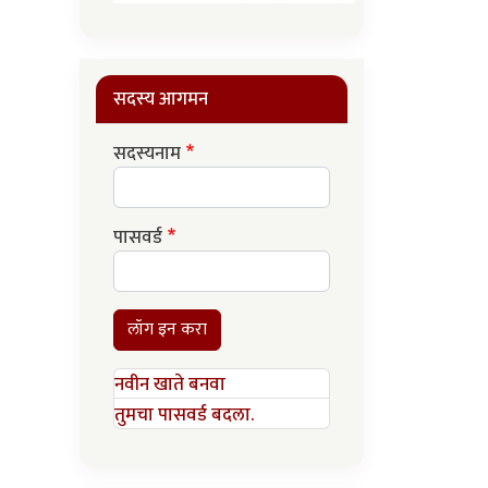
सदस्य आगमन
सदस्यनाम
पासवर्ड
लॉग इन करा
नवीन खाते बनवा
तुमचा पासवर्ड बदला.