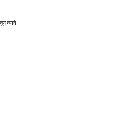
ून घ्यावे