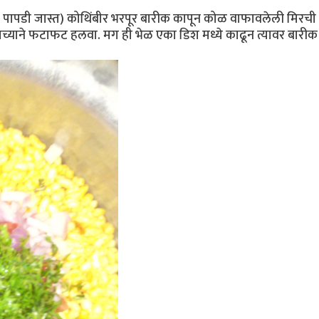
पापडी जास्त) कोथिंबीर भरपूर बारीक कापून कोळ वाफावलेली मिरची व क
च्याने फटाफट हलवा. मग ही भेळ एका डिश मध्ये काढून त्यावर बारीक