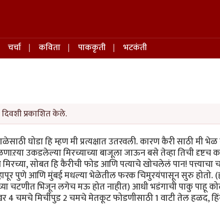
चर्चा
कविता
पाककृती
भटकंती
दिवशी प्रकाशित केले.
ाळेसाठी घोडा हि म्हण मी प्रत्यक्षात उतरवली. कारण कैरी साठी मी भ
णाऱया उकडलेल्या मिरच्याच्या बाजूला जाऊन बसे तेव्हा तिची दृष्टच
च्या, सोबत हि कैरीची फोड आणि पत्याचे खोचलेलं पान! पत्त्याचा च
ापूर पुणे आणि मुंबई मधल्या भेळेतील फरक चिमुरयंपासून सुरु होतो. (हो च
च्या चटणीत भिजून लगेच मऊ होत नाहीत) आधी भडंगाची पाकु पाहू कोल्हा
ाखर 4 चमचे मिर्चीपुड 2 चमचे मेतकूट फोडणीसाठी 1 वाटी तेल हळद, हिं