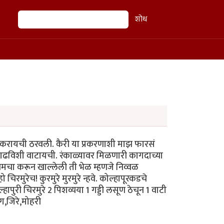
शोध
शोध
ेळ करायची ठरवली. कैरी या प्रकरणाशी माझ फारसं
 काढविशी वाटायची. रंकाळ्यावर मिळणारी कागदाच्या
मचा करून खाल्लेली ती भेळ म्हणजे निव्वळ
िरमुरेच! कुरमुरे मुरमुरे न्हवे. कोल्हापूरकडचे
पुरी चिरमुरे 2 पिशव्यया 1 गड्डी लसूण ठेचून 1 वाटी
ग,जिरे,मोहरी