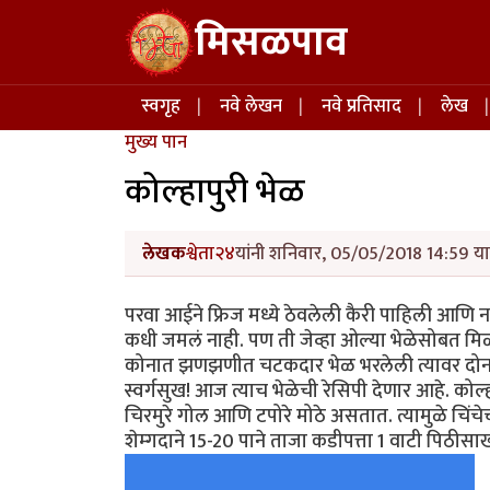
Skip to main content
मिसळपाव
Main navigation
स्वगृह
नवे लेखन
नवे प्रतिसाद
लेख
मुख्य पान
कोल्हापुरी भेळ
लेखक
श्वेता२४
यांनी शनिवार, 05/05/2018 14:59 या 
परवा आईने फ्रिज मध्ये ठेवलेली कैरी पाहिली आणि न
कधी जमलं नाही. पण ती जेव्हा ओल्या भेळेसोबत मिळ
कोनात झणझणीत चटकदार भेळ भरलेली त्यावर दोन मिर
स्वर्गसुख! आज त्याच भेळेची रेसिपी देणार आहे. कोल्ह
चिरमुरे गोल आणि टपोरे मोठे असतात. त्यामुळे चिंचे
शेम्गदाने 15-20 पाने ताजा कडीपत्ता 1 वाटी पिठीस