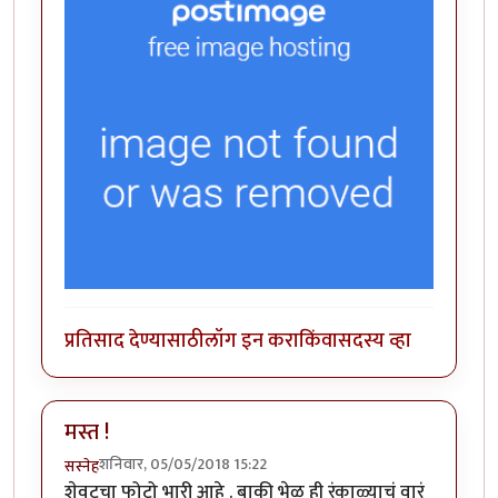
प्रतिसाद देण्यासाठी
लॉग इन करा
किंवा
सदस्य व्हा
मस्त !
शनिवार, 05/05/2018 15:22
सस्नेह
शेवटचा फोटो भारी आहे . बाकी भेळ ही रंकाळ्याचं वारं