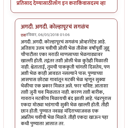
प्रतिसाद देण्यासाठी
लॉग इन करा
किंवा
सदस्य व्हा
अगदी. अगदी. कोल्हापूरचं सगळंच
रविवार, 06/05/2018 01:06
एस
In reply to
ही पाकृ एकदा घरी करुन बघायला पाहीजे
by
ज्ञा
अगदी. अगदी. कोल्हापूरचं सगळंच ओव्हररेटेड आहे.
अतिशय उत्तम चवीची ओली भेळ तीसेक वर्षांपूर्वी जुहू
चौपाटीला एका मराठी माणसाच्या भेळगाड्यावर
खाल्ली होती. तद्नंतर तशी ओली भेळ कुठेही मिळाली
नाही. श्वेताताई, तुमची पाककृती चांगली दिसतेय, पण
अशी भेळ काही आवडत नसल्याने पास. पुण्याच्या
आसपास छोट्या गावांतून मटकी भेळ म्हणून सुक्या
भेळीचा एक प्रकार मिळत असे. फार चविष्ट. आताशा
तशी जुनी चव मिळतात नाही. कारण तशी बारीक,
गावरान मटकीच मिळायची बंद झाली आहे. पंढरपुरास
एकदा मोठ्या भडंगाची सुकी भेळ खाल्ली होती. तीही
छान होती. पुण्यात नवग्रह मंदिराच्याजवळ एक
अप्रतिम चवीची भेळ मिळते. तीही एकदा खाऊन पहा
कधी पुण्याला आलात तर.