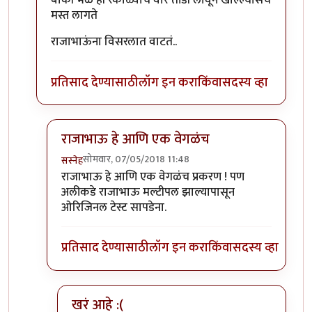
बाकी भेळ ही रंकाळ्याचं वारं तोंडी लावून खाल्ल्यासच
मस्त लागते
राजाभाऊंना विसरलात वाटतं..
प्रतिसाद देण्यासाठी
लॉग इन करा
किंवा
सदस्य व्हा
राजाभाऊ हे आणि एक वेगळंच
सोमवार, 07/05/2018 11:48
सस्नेह
In reply to
बाकी भेळ ही रंकाळ्याचं वारं
by
संजय पाटिल
राजाभाऊ हे आणि एक वेगळंच प्रकरण ! पण
अलीकडे राजाभाऊ मल्टीपल झाल्यापासून
ओरिजिनल टेस्ट सापडेना.
प्रतिसाद देण्यासाठी
लॉग इन करा
किंवा
सदस्य व्हा
खरं आहे :(