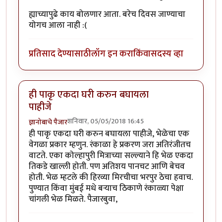
ह्याच्यापुढे काय बोलणार आता. बरेच दिवस जाण्याचा
योगच आला नाही :(
प्रतिसाद देण्यासाठी
लॉग इन करा
किंवा
सदस्य व्हा
ही पाकृ एकदा घरी करुन बघायला
पाहीजे
शनिवार, 05/05/2018 16:45
ज्ञानोबाचे पैजार
ही पाकृ एकदा घरी करुन बघायला पाहीजे, भेळेचा एक
वेगळा प्रकार म्हणुन. रंकाळा हे प्रकरण जरा अतिरंजीतच
वाटते. एका कोल्हापुरी मित्राच्या सल्ल्याने हि भेळ एकदा
तिकडे खाल्ली होती. पण अतिशय पानचट आणि बेचव
होती. भेळ म्हटले की हिरव्या मिरचीचा भरपुर ठेचा हवाच.
पुण्यात किंवा मुंबई मधे बर्‍याच ठिकाणे रंकाळ्या पेक्षा
चांगली भेळ मिळते. पैजारबुवा,