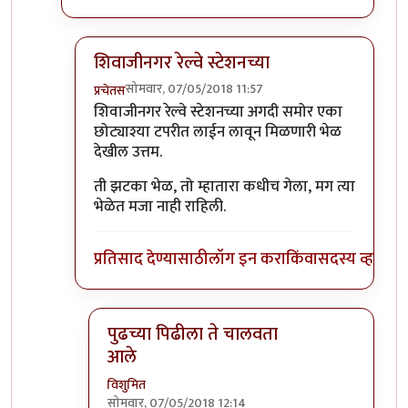
शिवाजीनगर रेल्वे स्टेशनच्या
सोमवार, 07/05/2018 11:57
प्रचेतस
In reply to
कानिफनाथ मंदिराच्या समोरची
by
विशुमित
शिवाजीनगर रेल्वे स्टेशनच्या अगदी समोर एका
छोट्याश्या टपरीत लाईन लावून मिळणारी भेळ
देखील उत्तम.
ती झटका भेळ, तो म्हातारा कधीच गेला, मग त्या
भेळेत मजा नाही राहिली.
प्रतिसाद देण्यासाठी
लॉग इन करा
किंवा
सदस्य व्हा
पुढच्या पिढीला ते चालवता
आले
विशुमित
सोमवार, 07/05/2018 12:14