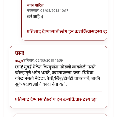
संजय पाटिल
मंगळवार, 08/05/2018 10:17
In reply to
राजाभाऊ हे आणि एक वेगळंच
by
सस्नेह
खरं आहे :(
प्रतिसाद देण्यासाठी
लॉग इन करा
किंवा
सदस्य व्हा
छान!
शनिवार, 05/05/2018 15:59
कंजूस
छान! मुंबई भेळेत चिरमुय्रांना फोडणी लावलेली नसते.
कोल्हापुरी भडंग असते, प्रवासाकरता उत्तम. चिंचेचा
कोळ नसतो नेलेला. कैरी/लिंबू/टोमॅटो वापरायचे, बाकी
सुके पदार्थ आणि कांदा नेता येतो.
प्रतिसाद देण्यासाठी
लॉग इन करा
किंवा
सदस्य व्हा