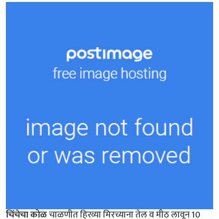
चिंचेचा कोळ
चाळणीत हिरव्या मिरच्याना तेल व मीठ लावून 10