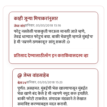
काही जुन्या मिपाकरांनुसार
शनिवार, 05/05/2018 15:16
जेम्स वांड
फोटू नसलेली पाककृती फाऊल मानली जाते म्हणे,
तेवढं धाग्यात फोटुचं बघा. बाकी भेळपुरी म्हणजे मुंबई'च'
हे मी 'नम्रपणे ठणकावून' सांगू शकतो :D
प्रतिसाद देण्यासाठी
लॉग इन करा
किंवा
सदस्य व्हा
@ जेम्स वांडसाहेब
शनिवार, 05/05/2018 15:23
श्वेता२४
In reply to
काही जुन्या मिपाकरांनुसार
by
जेम्स वांड
पूर्णत: असहमत. मुंबईची भेळ खाल्यापासून मुंबईत
भेळ खाणे बंद केले हे मी नम्रपणे नमुद करु इच्छीते.
बाकी फोटो टाकलेत. संपादक मंडळाने ते लेखात
समाविष्ट करण्याबद्दल मदत करावी.