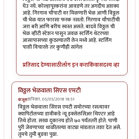
घेउ नये. कोल्हापूरकरांना आवडणे तर अगदीच अशक्य
आहे. गिरगाव चौपाटी वर मिळणारी भेळ आणी विठ्ठल
ची भेळ यात फारसा फरक नसतो. गिरगाव चौपाटीची
जरा बरी आणि बरीच स्वस्त असते. बादवे विठ्ठल ची
भेळ व्हीटी स्टेशन पासुन जवळ स्टर्लिंग थेटरच्या
आसापासच्या कुठल्यातरी लेन मध्ये आहे. स्टर्लिंग
पाशी विचारले तर कुणीही सांगेल
प्रतिसाद देण्यासाठी
लॉग इन करा
किंवा
सदस्य व्हा
विठ्ठल भेळवाला सिएस एमटी
शनिवार, 05/05/2018 18:51
कंजूस
विठ्ठल भेळवाला सिएस एमटी समोरच्या रसत्यावर
क्यापिटॉलच्या डावीकडे न्यू इक्सेलसिअर थिएटर आहे
तिथे होता. सरळ दुकानच होते ७० पर्यंततरी होते. पाणी
पुरी जेवणाच्या थाळीतल्या वाट्या मांडतात तशा देत असे.
तुमचे तुमी बुडवा पुय्रा.