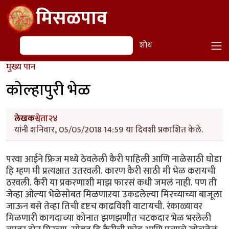
Skip to main content
मिसळपाव
शोध
शोध
मुख्य पान
कोल्हापुरी भेळ
लेखक
श्वेता२४
यांनी शनिवार, 05/05/2018 14:59 या दिवशी प्रकाशित केले.
परवा आईने फ्रिज मध्ये ठेवलेली कैरी पाहिली आणि नाळेसाठी घोडा
हि म्हण मी प्रत्यक्षात उतरवली. कारण कैरी साठी मी भेळ करायची
ठरवली. कैरी या प्रकरणाशी माझ फारसं कधी जमलं नाही. पण ती
जेव्हा ओल्या भेळेसोबत मिळणाऱया उकडलेल्या मिरच्याच्या बाजूला
जाऊन बसे तेव्हा तिची दृष्टच काढविशी वाटायची. रंकाळ्यावर
मिळणारी कागदाच्या कोनात झणझणीत चटकदार भेळ भरलेली