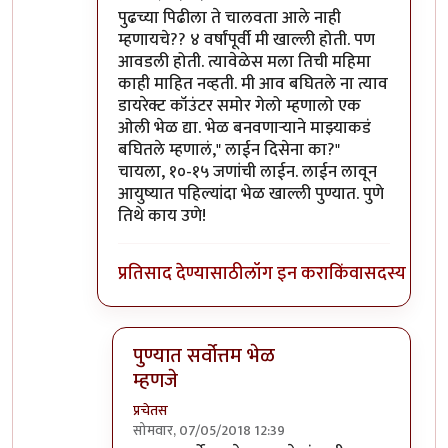
In reply to
शिवाजीनगर रेल्वे स्टेशनच्या
by
प्रचेतस
पुढच्या पिढीला ते चालवता आले नाही
म्हणायचे?? ४ वर्षांपूर्वी मी खाल्ली होती. पण
आवडली होती. त्यावेळेस मला तिची महिमा
काही माहित नव्हती. मी आव बघितले ना त्याव
डायरेक्ट कॉउंटर समोर गेलो म्हणालो एक
ओली भेळ द्या. भेळ बनवणाऱ्याने माझ्याकडं
बघितले म्हणालं," लाईन दिसेना का?"
चायला, १०-१५ जणांची लाईन. लाईन लावून
आयुष्यात पहिल्यांदा भेळ खाल्ली पुण्यात. पुणे
तिथे काय उणे!
प्रतिसाद देण्यासाठी
लॉग इन करा
किंवा
सदस्य व्हा
पुण्यात सर्वोत्तम भेळ
म्हणजे
प्रचेतस
सोमवार, 07/05/2018 12:39