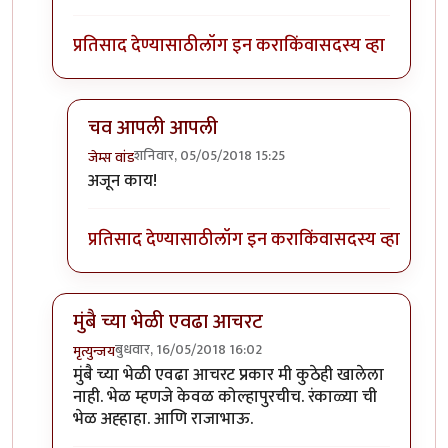
प्रतिसाद देण्यासाठी
लॉग इन करा
किंवा
सदस्य व्हा
चव आपली आपली
शनिवार, 05/05/2018 15:25
जेम्स वांड
In reply to
@ जेम्स वांडसाहेब
by
श्वेता२४
अजून काय!
प्रतिसाद देण्यासाठी
लॉग इन करा
किंवा
सदस्य व्हा
मुंबै च्या भेळी एवढा आचरट
बुधवार, 16/05/2018 16:02
मृत्युन्जय
In reply to
काही जुन्या मिपाकरांनुसार
by
जेम्स वांड
मुंबै च्या भेळी एवढा आचरट प्रकार मी कुठेही खालेला
नाही. भेळ म्हणजे केवळ कोल्हापुरचीच. रंकाळ्या ची
भेळ अह्हाहा. आणि राजाभाऊ.