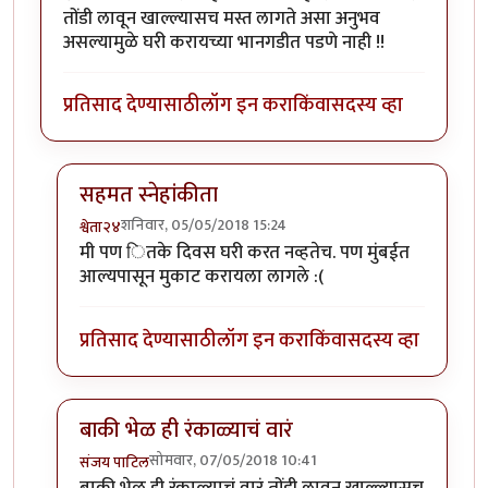
तोंडी लावून खाल्ल्यासच मस्त लागते असा अनुभव
असल्यामुळे घरी करायच्या भानगडीत पडणे नाही !!
प्रतिसाद देण्यासाठी
लॉग इन करा
किंवा
सदस्य व्हा
सहमत स्नेहांकीता
शनिवार, 05/05/2018 15:24
श्वेता२४
In reply to
मस्त !
by
सस्नेह
मी पण ितके दिवस घरी करत नव्हतेच. पण मुंबईत
आल्यपासून मुकाट करायला लागले :(
प्रतिसाद देण्यासाठी
लॉग इन करा
किंवा
सदस्य व्हा
बाकी भेळ ही रंकाळ्याचं वारं
सोमवार, 07/05/2018 10:41
संजय पाटिल
In reply to
मस्त !
by
सस्नेह