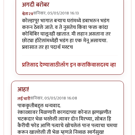
अगदी बरोबर
शनिवार, 05/05/2018 16:13
श्वेता२४
In reply to
छान!
by
कंजूस
कोल्हापूर भागात बऱ्याच घरांमध्ये डबाभरुन भडंग
करुन ठेवले जाते. व ते नुसतेच किंवा फक्त कांदा
कोथिंबिर घालूनही खातात. मी लहान असताना तर
छोट्या हॉटेलांमध्येही भडंग हा एक मेनू असायचा.
प्रवासात तर हा पदार्थ मस्टच
प्रतिसाद देण्यासाठी
लॉग इन करा
किंवा
सदस्य व्हा
आहा!
शनिवार, 05/05/2018 16:08
लई भारी
पाककृतीबद्द्ल धन्यवाद.
रंकाळ्यावर मिळणारी कागदाच्या कोनात झणझणीत
चटकदार भेळ भरलेली त्यावर दोन मिरच्या, सोबत हि
कैरीची फोड आणि पत्याचे खोचलेलं पान! पत्त्याचा चमचा
करून खाल्लेली ती भेळ म्हणजे निव्वळ स्वर्गसुख!