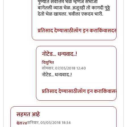
In reply to
पुढच्या पिढीला ते चालवता आले
by
वि
पुण्यात सर्वोत्तम भेळ म्हणजे संभाजी
बागेतली व्यास भेळ. अजूनही तो कागदी पुठ्ठे
देतो भेळ खायला. चवीला एकदम भारी.
प्रतिसाद देण्यासाठी
लॉग इन करा
किंवा
सदस्य व्हा
नोटेड... धन्यवाद..!
विशुमित
सोमवार, 07/05/2018 12:40
In reply to
पुण्यात सर्वोत्तम भेळ म्हणजे
by
प्रचे
नोटेड... धन्यवाद..!
प्रतिसाद देण्यासाठी
लॉग इन करा
किंवा
सदस्य व्
सहमत आहे
शनिवार, 05/05/2018 18:34
श्वेता२४