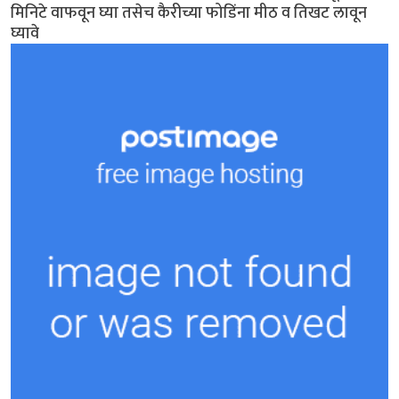
मिनिटे वाफवून घ्या तसेच कैरीच्या फोडिंना मीठ व तिखट लावून
घ्यावे