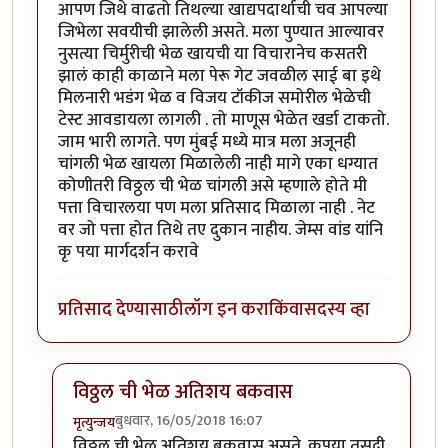
आपण जिथे वाढतो तिथल्या खाद्यपदार्थाची चव आपल्या
जिभेला सवयीची झालेली असते. मला पुण्यात आल्यावर
नुसत्या चिर्मुरीची भेळ खायची या विचारानेच कसतरी
झालं काही काळाने मला पेरू गेट जवळील साई बा इथे
मिलनारी भडंग भेळ व विजय टॉकीज समोरील भेळेची
टेस्ट आवडायला लागली . तो माणूस भेळेत खर्डा टाकतो.
जाम भारी लागते. पण मुंबई मध्ये मात्र मला अजूनही
चांगली भेळ खायला मिळालेली नाही मागे एका धग्यात
कोणीतरी विठ्ठल ची भेळ चांगली असे म्हणाले होते मी
पत्ता विचारलया पण मला प्रतिसाद मिळाला नाही . नेट
वर जो पत्ता होत तिथे तए दुकान नाहीय. जेम्स वांड यांनि
कृ पया मार्गदर्शन करावे
प्रतिसाद देण्यासाठी
लॉग इन करा
किंवा
सदस्य व्हा
विठ्ठल ची भेळ अतिशय बकवास
बुधवार, 16/05/2018 16:07
मृत्युन्जय
In reply to
सहमत आहे
by
श्वेता२४
विठ्ठल ची भेळ अतिशय बकवास असते. कृपया तसदी