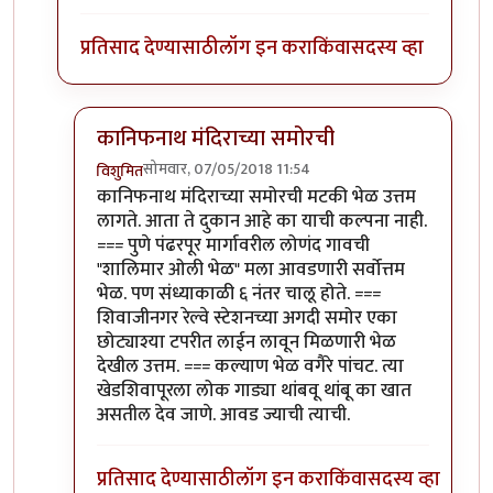
प्रतिसाद देण्यासाठी
लॉग इन करा
किंवा
सदस्य व्हा
कानिफनाथ मंदिराच्या समोरची
सोमवार, 07/05/2018 11:54
विशुमित
In reply to
अगदी. अगदी. कोल्हापूरचं सगळंच
by
एस
कानिफनाथ मंदिराच्या समोरची मटकी भेळ उत्तम
लागते. आता ते दुकान आहे का याची कल्पना नाही.
=== पुणे पंढरपूर मार्गावरील लोणंद गावची
"शालिमार ओली भेळ" मला आवडणारी सर्वोत्तम
भेळ. पण संध्याकाळी ६ नंतर चालू होते. ===
शिवाजीनगर रेल्वे स्टेशनच्या अगदी समोर एका
छोट्याश्या टपरीत लाईन लावून मिळणारी भेळ
देखील उत्तम. === कल्याण भेळ वगैरे पांचट. त्या
खेडशिवापूरला लोक गाड्या थांबवू थांबू का खात
असतील देव जाणे. आवड ज्याची त्याची.
प्रतिसाद देण्यासाठी
लॉग इन करा
किंवा
सदस्य व्हा