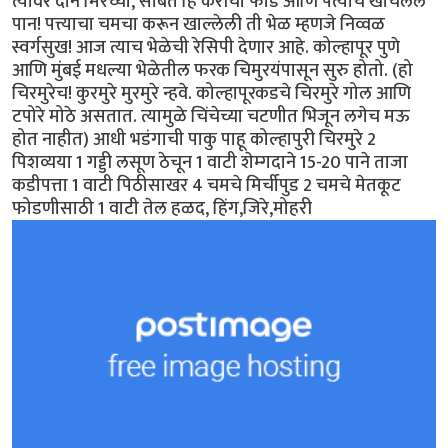
त्यावर दोन मिरच्या, सोबत हि कैरीची फोड आणि पत्याचे खोचलेलं
पान! पत्त्याचा चमचा करून खाल्लेली ती भेळ म्हणजे निव्वळ
स्वर्गसुख! आज त्याच भेळेची रेसिपी देणार आहे. कोल्हापूर पुणे
आणि मुंबई मधल्या भेळेतील फरक चिमुरयंपासून सुरु होतो. (हो
चिरमुरेच! कुरमुरे मुरमुरे न्हवे. कोल्हापूरकडचे चिरमुरे गोल आणि
टपोरे मोठे असतात. त्यामुळे चिंचेच्या चटणीत भिजून लगेच मऊ
होत नाहीत) आधी भडंगाची पाकु पाहू कोल्हापुरी चिरमुरे 2
पिशव्यया 1 गड्डी लसूण ठेचून 1 वाटी शेम्गदाने 15-20 पाने ताजा
कडीपत्ता 1 वाटी पिठीसाखर 4 चमचे मिर्चीपुड 2 चमचे मेतकूट
फोडणीसाठी 1 वाटी तेल हळद, हिंग,जिरे,मोहरी