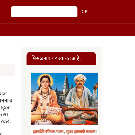
शोध
शोध
मिसळपाव वर स्वागत आहे.
आवाज
रजननाचा
ंडूळ'
ारसा
रवलं.