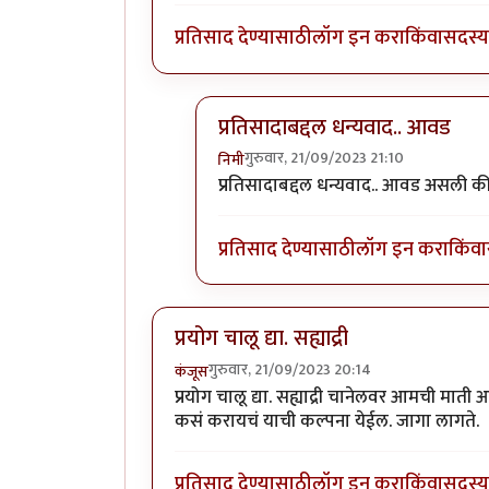
प्रतिसाद देण्यासाठी
लॉग इन करा
किंवा
सदस्य 
प्रतिसादाबद्दल धन्यवाद.. आवड
गुरुवार, 21/09/2023 21:10
निमी
In reply to
बराच मोकळा वेळ दिसतोय..
प्रतिसादाबद्दल धन्यवाद.. आवड असली क
प्रतिसाद देण्यासाठी
लॉग इन करा
किंवा
प्रयोग चालू द्या. सह्याद्री
गुरुवार, 21/09/2023 20:14
कंजूस
प्रयोग चालू द्या. सह्याद्री चानेलवर आमची माती
कसं करायचं याची कल्पना येईल. जागा लागते.
प्रतिसाद देण्यासाठी
लॉग इन करा
किंवा
सदस्य 