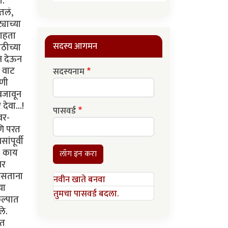
ग.
तलं,
याच्या
पाहता
सदस्य आगमन
ठीच्या
सन देऊन
ी वाट
सदस्यनाम
ाणी
 बजावून
देवा...!
पासवर्ड
वर-
णि परत
ंपूर्वी
. काय
लॉग इन करा
वर
 असताना
नवीन खाते बनवा
या
तुमचा पासवर्ड बदला.
कल्पात
ले.
रत