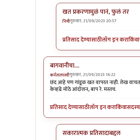
खत प्रकरणामुळं पानं, फुलं तर
गुरुवार, 21/09/2023 20:57
निमी
In reply to
बापरे! भारी प्रकर्ण दिसतंय!
प्रतिसाद देण्यासाठी
लॉग इन करा
किंवा
बागवानीचा....
गुरुवार, 21/09/2023 16:22
कर्नलतपस्वी
छंद आहे पण गांडूळ खत वापरत नाही. लेख वाचताना
केव्हढे मोठे आंदोलन, बाप रे. मस्तच.
प्रतिसाद देण्यासाठी
लॉग इन करा
किंवा
सदस्य 
सकारात्मक प्रतिसादाबद्दल