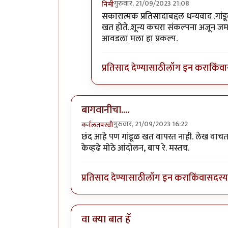
गुरुवार, 21/09/2023 21:08
निमी
In reply to
बागवानीचा....
by
कर्नलतपस्
सकारात्मक प्रतिसादाबद्दल धन्यवाद .गांड
खत होते..शून्य कचरा संकल्पना अजून ज
आवडला मला हा प्रकल्प.
प्रतिसाद देण्यासाठी
लॉग इन करा
किंवा
बागवानीचा....
गुरुवार, 21/09/2023 16:22
कर्नलतपस्वी
छंद आहे पण गांडूळ खत वापरत नाही. लेख वाचताना
केव्हढे मोठे आंदोलन, बाप रे. मस्तच.
प्रतिसाद देण्यासाठी
लॉग इन करा
किंवा
सदस्य 
वा क्या बात हॅ