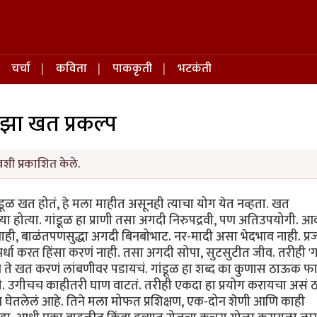
चर्चा
कविता
पाककृती
भटकंती
झा खत प्रकल्प
वशी प्रकाशित केले.
डूळ खत होतं, हे मला माहीत असूनही त्याचा योग येत नव्हता. खत
या होत्या. गांडूळ हा प्राणी तसा अगदी निरुपद्रवी, पण अतिउपयोगी. 
 नाही, बाळंतपणसुद्धा अगदी बिनबोभाट. नर-मादी असा भेदभाव नाही. प्
र्धा करत हिंसा करणं नाही. तसा अगदी सोपा, सुटसुटीत जीव. तरीही 'गा
 ते खत करणं लांबणीवर पडायचं. गांडूळ हा शब्द का कुणास ठाऊक फ
ी. उगीचच काहीतरी घाण वाटतं. तरीही एकदा हा प्रयोग करायचा असं ठ
क्षण घेतलेलं आहे. तिने मला मोफत प्रशिक्षण, एक-दोन शेणी आणि काही