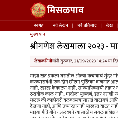
Skip to main content
मिसळपाव
Main navigation
स्वगृह
नवे लेखन
नवे प्रतिसाद
लेख
मुख्य पान
श्रीगणेश लेखमाला २०२३ - मा
लेखक
निमी
यांनी गुरुवार, 21/09/2023 14:24 या दि
माझा खत प्रकल्प घरातील ओल्या कचऱ्याचं सुंदर गां
करण्यासंबंधी एक-दोन छोट्या पुस्तिका वाचनात आल्
नाही, रडारड केकाटणं नाही, खाण्यापिण्याची तक्रार
ठरावीक काळ नाही.. मादीला भुलवणं, इतर नरांशी स्प
म्हटलं की काहीतरी वळवळल्यासारखं वाटायचं आणि
देखणा नाही, आणि उच्चारतानाही भारदस्त वाटत नाह
माझ्या मैत्रिणीने - अलकाने त्यासाठीचं सगळं प्रशि