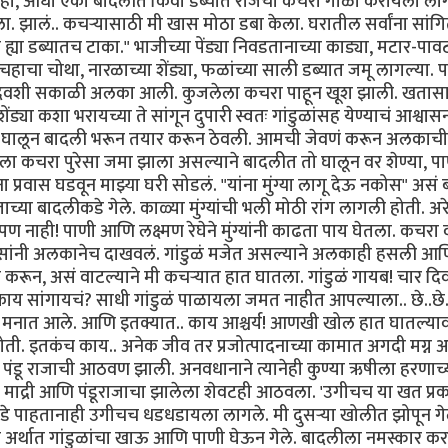
 "हे पाहा, आधी एका बादलीत किंवा डब्यात रोजचा कचरा गोळा करायला ला
 झालं.. कचऱ्यासाठी मी खास मोठा डबा केला. घरातील सर्वांना सांगि
या डब्यातच टाका." भाजीच्या पेंड्या निवडतानाच्या काड्या, मटार-पावट्
ाचा चोथा, नारळाच्या शेंड्या, फळांच्या साली डब्यात जमू लागल्या. 
दिवशी सकाळी अलका आली. कुजलेला कचरा पाहून खूश झाली. खतासा
ेंड्या कशा भरायच्या ते सांगून दुपारी स्वतः गांडुळांसह येण्याचं आश्वा
ेंड्या घालून बादली भरून तयार करून ठेवली. आमची जेवणं करून अलकाच
ा कचरा पुरेसा जमा झाला असल्याने बादलीत तो घालून वर शेण्या, प
ा प्रवास घडवून माझ्या घरी सोडलं. "यांना मुंग्या लागू देऊ नकोस" असं
च्या बादलीकडे गेले. काळ्या मुंग्यांची भली मोठी रांग लागली होती. अरे 
पण नाही! पाणी आणि लक्ष्मण रेघेने मुंग्यांनी काढता पाय घेतला. कचरा 
ांनी अलकानेच दाखवलं. गांडुळं मजेत असल्याने अलकाही हसली आ
ून, असं वाटल्याने मी कचऱ्यात हात घातला. गांडुळं गायब! चार दिवसा
ाय सांगायचं? साधी गांडुळं पाळायला जमत नाहीत आपल्याला.. छे..छे
ार मनात आले. आणि इतक्यात.. काय आश्चर्य! आणखी खोल हात घातल्या
 होती. इतकंच काय.. अनेक जीव तर प्रजोत्पादनाच्या कामात अगदी मग्न
या पंडू राजाची आठवण झाली. अनवधानाने त्यानेही कुण्या ऋषीला हरणाच्
ा. माद्री आणि पंडूराजाचा झालेला शेवटही आठवला. 'उगीचच या खत प्र
कडे पाहतानाही उगीचच धडधडायला लागले. मी दुसऱ्या खोलीत झोपून गे
्थात गांडुळांचा खाऊ आणि पाणी घेऊन गेले. बादलीला नमस्कार क