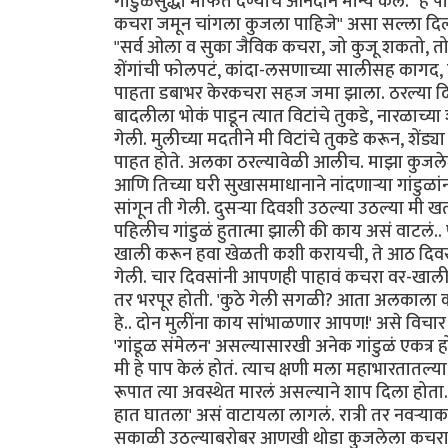
गांडुळंसुद्धा मोफत देण्याचं आनंदाने मान्य केलं.
कचरा जमून चांगला कुजला पाहिजे" असा सल्ला दिला.
"सर्व ओला व सुका जैविक कचरा, जो कुजू शकतो, तो ह्
शेंगांची फोलपटं, कांदा-लसणाच्या सालीसह कागद, चह
पाहता डबाभर केरकचरा सहज जमा झाला. ठरल्या 
बादलीला भोकं पाडून त्यात विटांचे तुकडे, नारळाच्या श
गेली. मुलीच्या मदतीने मी विटांचे तुकडे करून, श
पाहत होते. अलका ठरल्यावेळी आलीच. माझा कुजलेल
आणि तिच्या घरी सुखासमाधानाने नांदणाऱ्या गांडुळांन
सांगून ती गेली. दुसऱ्या दिवशी उठल्या उठल्या मी खता
पहिलीच गांडुळं हुतात्मा झाली की काय असं वाटलं.. 
खाली करून हवा खेळती कशी करायची, ते आठ दिवस
गेली. चार दिवसांनी आपणही पाहावं कचरा वर-खाली कर
तर भरपूर होती. 'कुठे गेली सगळी? आता अलकाला क
हे.. दोन मुलींना काय सांभाळणार आपण!' असे विच
'गांडूळ संमेलन' असल्यासारखी अनेक गांडुळं एकत्र
मी हे पाप केलं होतं. त्याच क्षणी मला महाभारतातल्
रूपात त्या अवस्थेत मारलं असल्याने शाप दिला होत
हात घातला' असं वाटायला लागलं. रात्री तर नवऱ्या
सकाळी उठल्याबरोबर आणखी थोडा कुजलेला कचरा अर