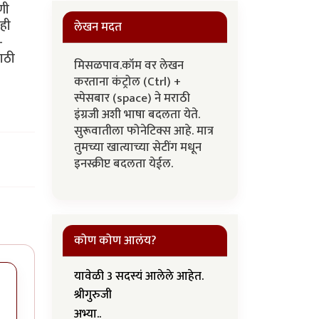
णी
ेही
लेखन मदत
-
साठी
मिसळपाव.कॉम वर लेखन
करताना कंट्रोल (Ctrl) +
स्पेसबार (space) ने मराठी
इंग्रजी अशी भाषा बदलता येते.
सुरूवातीला फोनेटिक्स आहे. मात्र
तुमच्या खात्याच्या सेटींग मधून
इनस्क्रीप्ट बदलता येईल.
कोण कोण आलंय?
यावेळी 3 सदस्यं आलेले आहेत.
श्रीगुरुजी
अभ्या..