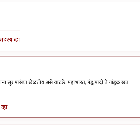
by
भागो
सदस्य व्हा
 सुर पारंब्या खेळतोय असे वाटले. महाभारत, पंडू,माद्री ते गांडूळ खत
व्हा