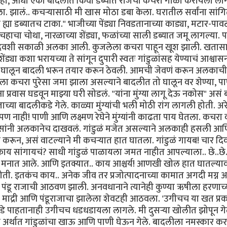
 "हे पाहा, आधी एका बादलीत किंवा डब्यात रोजचा कचरा गोळा करायला ला
 झालं.. कचऱ्यासाठी मी खास मोठा डबा केला. घरातील सर्वांना सांगि
या डब्यातच टाका." भाजीच्या पेंड्या निवडतानाच्या काड्या, मटार-पावट्
ाचा चोथा, नारळाच्या शेंड्या, फळांच्या साली डब्यात जमू लागल्या. 
दिवशी सकाळी अलका आली. कुजलेला कचरा पाहून खूश झाली. खतासा
ेंड्या कशा भरायच्या ते सांगून दुपारी स्वतः गांडुळांसह येण्याचं आश्वा
ेंड्या घालून बादली भरून तयार करून ठेवली. आमची जेवणं करून अलकाच
ा कचरा पुरेसा जमा झाला असल्याने बादलीत तो घालून वर शेण्या, प
ा प्रवास घडवून माझ्या घरी सोडलं. "यांना मुंग्या लागू देऊ नकोस" असं
च्या बादलीकडे गेले. काळ्या मुंग्यांची भली मोठी रांग लागली होती. अरे 
पण नाही! पाणी आणि लक्ष्मण रेघेने मुंग्यांनी काढता पाय घेतला. कचरा 
ांनी अलकानेच दाखवलं. गांडुळं मजेत असल्याने अलकाही हसली आ
ून, असं वाटल्याने मी कचऱ्यात हात घातला. गांडुळं गायब! चार दिवसा
ाय सांगायचं? साधी गांडुळं पाळायला जमत नाहीत आपल्याला.. छे..छे
ार मनात आले. आणि इतक्यात.. काय आश्चर्य! आणखी खोल हात घातल्या
 होती. इतकंच काय.. अनेक जीव तर प्रजोत्पादनाच्या कामात अगदी मग्न
या पंडू राजाची आठवण झाली. अनवधानाने त्यानेही कुण्या ऋषीला हरणाच्
ा. माद्री आणि पंडूराजाचा झालेला शेवटही आठवला. 'उगीचच या खत प्र
कडे पाहतानाही उगीचच धडधडायला लागले. मी दुसऱ्या खोलीत झोपून गे
्थात गांडुळांचा खाऊ आणि पाणी घेऊन गेले. बादलीला नमस्कार क