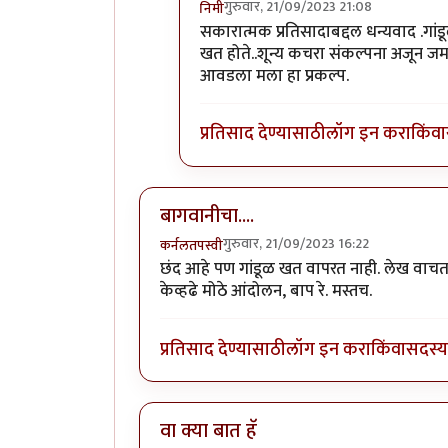
गुरुवार, 21/09/2023 21:08
निमी
In reply to
बागवानीचा....
by
कर्नलतपस्
सकारात्मक प्रतिसादाबद्दल धन्यवाद .गांड
खत होते..शून्य कचरा संकल्पना अजून ज
आवडला मला हा प्रकल्प.
प्रतिसाद देण्यासाठी
लॉग इन करा
किंवा
बागवानीचा....
गुरुवार, 21/09/2023 16:22
कर्नलतपस्वी
छंद आहे पण गांडूळ खत वापरत नाही. लेख वाचताना
केव्हढे मोठे आंदोलन, बाप रे. मस्तच.
प्रतिसाद देण्यासाठी
लॉग इन करा
किंवा
सदस्य 
वा क्या बात हॅ