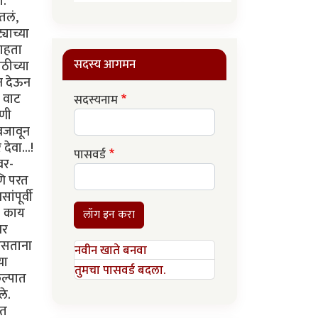
ग.
तलं,
याच्या
पाहता
सदस्य आगमन
ठीच्या
सन देऊन
ी वाट
सदस्यनाम
ाणी
 बजावून
देवा...!
पासवर्ड
वर-
णि परत
ंपूर्वी
. काय
लॉग इन करा
वर
 असताना
नवीन खाते बनवा
या
तुमचा पासवर्ड बदला.
कल्पात
ले.
रत