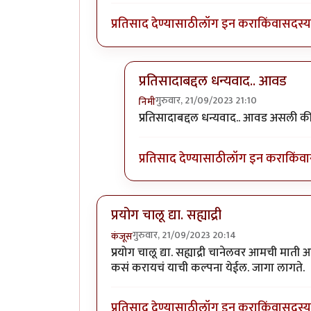
प्रतिसाद देण्यासाठी
लॉग इन करा
किंवा
सदस्य 
प्रतिसादाबद्दल धन्यवाद.. आवड
गुरुवार, 21/09/2023 21:10
निमी
In reply to
बराच मोकळा वेळ दिसतोय..
प्रतिसादाबद्दल धन्यवाद.. आवड असली क
प्रतिसाद देण्यासाठी
लॉग इन करा
किंवा
प्रयोग चालू द्या. सह्याद्री
गुरुवार, 21/09/2023 20:14
कंजूस
प्रयोग चालू द्या. सह्याद्री चानेलवर आमची माती
कसं करायचं याची कल्पना येईल. जागा लागते.
प्रतिसाद देण्यासाठी
लॉग इन करा
किंवा
सदस्य 