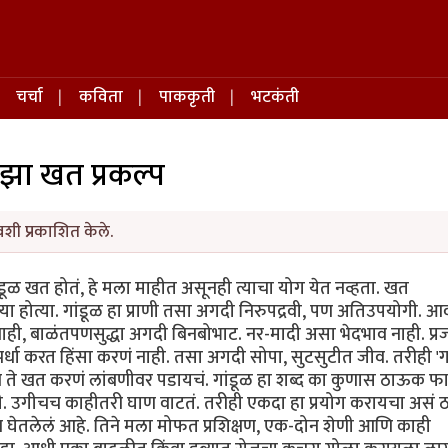
चर्चा
कविता
पाककृती
भटकंती
झा खत प्रकल्प
वशी प्रकाशित केले.
डूळ खत होतं, हे मला माहीत असूनही त्याचा योग येत नव्हता. खत
या होत्या. गांडूळ हा प्राणी तसा अगदी निरुपद्रवी, पण अतिउपयोगी. 
 नाही, बाळंतपणसुद्धा अगदी बिनबोभाट. नर-मादी असा भेदभाव नाही. प्
र्धा करत हिंसा करणं नाही. तसा अगदी सोपा, सुटसुटीत जीव. तरीही 'गा
 ते खत करणं लांबणीवर पडायचं. गांडूळ हा शब्द का कुणास ठाऊक फ
ी. उगीचच काहीतरी घाण वाटतं. तरीही एकदा हा प्रयोग करायचा असं ठ
क्षण घेतलेलं आहे. तिने मला मोफत प्रशिक्षण, एक-दोन शेणी आणि काही