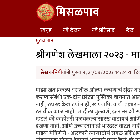
Skip to main content
मिसळपाव
Main navigation
स्वगृह
नवे लेखन
नवे प्रतिसाद
लेख
मुख्य पान
श्रीगणेश लेखमाला २०२३ - मा
लेखक
निमी
यांनी गुरुवार, 21/09/2023 14:24 या दि
माझा खत प्रकल्प घरातील ओल्या कचऱ्याचं सुंदर गां
करण्यासंबंधी एक-दोन छोट्या पुस्तिका वाचनात आल्
नाही, रडारड केकाटणं नाही, खाण्यापिण्याची तक्रार
ठरावीक काळ नाही.. मादीला भुलवणं, इतर नरांशी स्प
म्हटलं की काहीतरी वळवळल्यासारखं वाटायचं आणि
देखणा नाही, आणि उच्चारतानाही भारदस्त वाटत नाह
माझ्या मैत्रिणीने - अलकाने त्यासाठीचं सगळं प्रशि