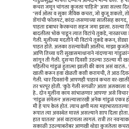
गांडुळंसुद्धा मोफत देण्याचं आनंदाने मान्य केलं.
कचरा जमून चांगला कुजला पाहिजे" असा सल्ला दिला.
"सर्व ओला व सुका जैविक कचरा, जो कुजू शकतो, तो ह्
शेंगांची फोलपटं, कांदा-लसणाच्या सालीसह कागद, चह
पाहता डबाभर केरकचरा सहज जमा झाला. ठरल्या 
बादलीला भोकं पाडून त्यात विटांचे तुकडे, नारळाच्या श
गेली. मुलीच्या मदतीने मी विटांचे तुकडे करून, श
पाहत होते. अलका ठरल्यावेळी आलीच. माझा कुजलेल
आणि तिच्या घरी सुखासमाधानाने नांदणाऱ्या गांडुळांन
सांगून ती गेली. दुसऱ्या दिवशी उठल्या उठल्या मी खता
पहिलीच गांडुळं हुतात्मा झाली की काय असं वाटलं.. 
खाली करून हवा खेळती कशी करायची, ते आठ दिवस
गेली. चार दिवसांनी आपणही पाहावं कचरा वर-खाली कर
तर भरपूर होती. 'कुठे गेली सगळी? आता अलकाला क
हे.. दोन मुलींना काय सांभाळणार आपण!' असे विच
'गांडूळ संमेलन' असल्यासारखी अनेक गांडुळं एकत्र
मी हे पाप केलं होतं. त्याच क्षणी मला महाभारतातल्
रूपात त्या अवस्थेत मारलं असल्याने शाप दिला होत
हात घातला' असं वाटायला लागलं. रात्री तर नवऱ्या
सकाळी उठल्याबरोबर आणखी थोडा कुजलेला कचरा अर