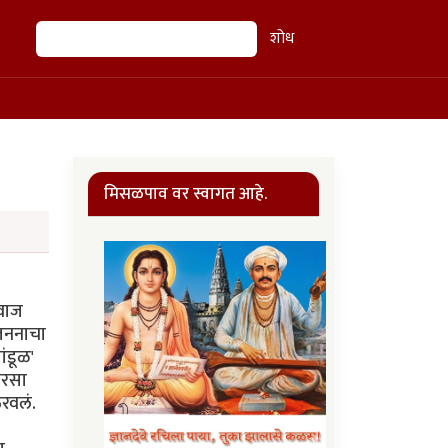
शोध
शोध
मिसळपाव वर स्वागत आहे.
आवाज
रजननाचा
ंडूळ'
ारसा
रवलं.