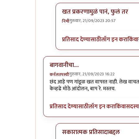
खत प्रकरणामुळं पानं, फुलं तर
गुरुवार, 21/09/2023 20:57
निमी
In reply to
बापरे! भारी प्रकर्ण दिसतंय!
प्रतिसाद देण्यासाठी
लॉग इन करा
किंवा
बागवानीचा....
गुरुवार, 21/09/2023 16:22
कर्नलतपस्वी
छंद आहे पण गांडूळ खत वापरत नाही. लेख वाचताना
केव्हढे मोठे आंदोलन, बाप रे. मस्तच.
प्रतिसाद देण्यासाठी
लॉग इन करा
किंवा
सदस्य 
सकारात्मक प्रतिसादाबद्दल