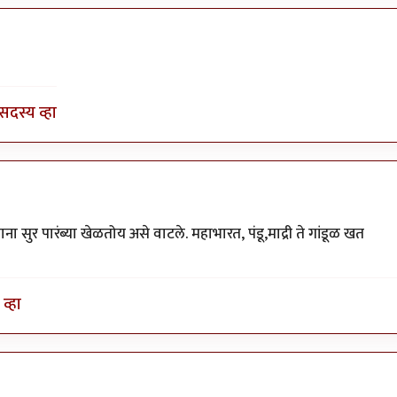
by
भागो
सदस्य व्हा
 सुर पारंब्या खेळतोय असे वाटले. महाभारत, पंडू,माद्री ते गांडूळ खत
व्हा