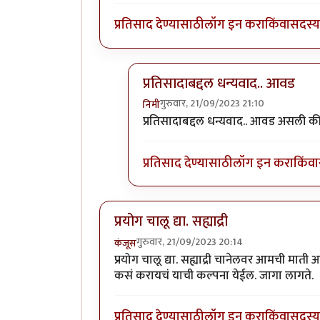
प्रतिसाद देण्यासाठी
लॉग इन करा
किंवा
सदस्य 
प्रतिसादाबद्दल धन्यवाद.. आवड
गुरुवार, 21/09/2023 21:10
निमी
In reply to
बराच मोकळा वेळ दिसतोय..
प्रतिसादाबद्दल धन्यवाद.. आवड असली क
प्रतिसाद देण्यासाठी
लॉग इन करा
किंवा
प्रयोग चालू द्या. सह्याद्री
गुरुवार, 21/09/2023 20:14
कंजूस
प्रयोग चालू द्या. सह्याद्री चानेलवर आमची माती
कसं करायचं याची कल्पना येईल. जागा लागते.
प्रतिसाद देण्यासाठी
लॉग इन करा
किंवा
सदस्य 