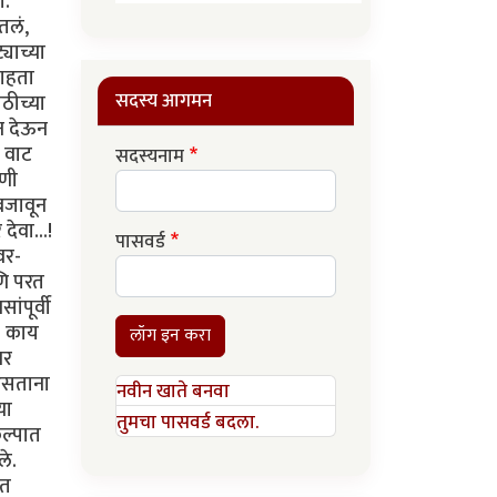
ग.
तलं,
याच्या
पाहता
सदस्य आगमन
ठीच्या
सन देऊन
ी वाट
सदस्यनाम
ाणी
 बजावून
देवा...!
पासवर्ड
वर-
णि परत
ंपूर्वी
. काय
लॉग इन करा
वर
 असताना
नवीन खाते बनवा
या
तुमचा पासवर्ड बदला.
कल्पात
ले.
रत