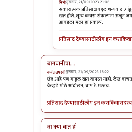
गुरुवार, 21/09/2023 21:08
निमी
In reply to
बागवानीचा....
by
कर्नलतपस्
सकारात्मक प्रतिसादाबद्दल धन्यवाद .गांड
खत होते..शून्य कचरा संकल्पना अजून ज
आवडला मला हा प्रकल्प.
प्रतिसाद देण्यासाठी
लॉग इन करा
किंवा
बागवानीचा....
गुरुवार, 21/09/2023 16:22
कर्नलतपस्वी
छंद आहे पण गांडूळ खत वापरत नाही. लेख वाचताना
केव्हढे मोठे आंदोलन, बाप रे. मस्तच.
प्रतिसाद देण्यासाठी
लॉग इन करा
किंवा
सदस्य 
वा क्या बात हॅ