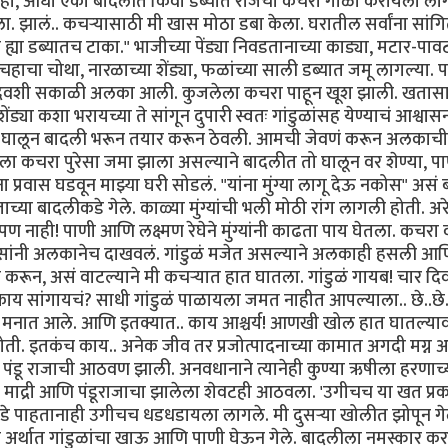
 "हे पाहा, आधी एका बादलीत किंवा डब्यात रोजचा कचरा गोळा करायला ला
 झालं.. कचऱ्यासाठी मी खास मोठा डबा केला. घरातील सर्वांना सांगि
या डब्यातच टाका." भाजीच्या पेंड्या निवडतानाच्या काड्या, मटार-पावट्
ाचा चोथा, नारळाच्या शेंड्या, फळांच्या साली डब्यात जमू लागल्या. 
दिवशी सकाळी अलका आली. कुजलेला कचरा पाहून खूश झाली. खतासा
ेंड्या कशा भरायच्या ते सांगून दुपारी स्वतः गांडुळांसह येण्याचं आश्वा
ेंड्या घालून बादली भरून तयार करून ठेवली. आमची जेवणं करून अलकाच
ा कचरा पुरेसा जमा झाला असल्याने बादलीत तो घालून वर शेण्या, प
ा प्रवास घडवून माझ्या घरी सोडलं. "यांना मुंग्या लागू देऊ नकोस" असं
च्या बादलीकडे गेले. काळ्या मुंग्यांची भली मोठी रांग लागली होती. अरे 
पण नाही! पाणी आणि लक्ष्मण रेघेने मुंग्यांनी काढता पाय घेतला. कचरा 
ांनी अलकानेच दाखवलं. गांडुळं मजेत असल्याने अलकाही हसली आ
ून, असं वाटल्याने मी कचऱ्यात हात घातला. गांडुळं गायब! चार दिवसा
ाय सांगायचं? साधी गांडुळं पाळायला जमत नाहीत आपल्याला.. छे..छे
ार मनात आले. आणि इतक्यात.. काय आश्चर्य! आणखी खोल हात घातल्या
 होती. इतकंच काय.. अनेक जीव तर प्रजोत्पादनाच्या कामात अगदी मग्न
या पंडू राजाची आठवण झाली. अनवधानाने त्यानेही कुण्या ऋषीला हरणाच्
ा. माद्री आणि पंडूराजाचा झालेला शेवटही आठवला. 'उगीचच या खत प्र
कडे पाहतानाही उगीचच धडधडायला लागले. मी दुसऱ्या खोलीत झोपून गे
्थात गांडुळांचा खाऊ आणि पाणी घेऊन गेले. बादलीला नमस्कार क