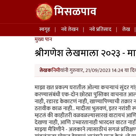
Skip to main content
मिसळपाव
Main navigation
स्वगृह
नवे लेखन
नवे प्रतिसाद
लेख
मुख्य पान
श्रीगणेश लेखमाला २०२३ - मा
लेखक
निमी
यांनी गुरुवार, 21/09/2023 14:24 या दि
माझा खत प्रकल्प घरातील ओल्या कचऱ्याचं सुंदर गां
करण्यासंबंधी एक-दोन छोट्या पुस्तिका वाचनात आल्
नाही, रडारड केकाटणं नाही, खाण्यापिण्याची तक्रार
ठरावीक काळ नाही.. मादीला भुलवणं, इतर नरांशी स्प
म्हटलं की काहीतरी वळवळल्यासारखं वाटायचं आणि
देखणा नाही, आणि उच्चारतानाही भारदस्त वाटत नाह
माझ्या मैत्रिणीने - अलकाने त्यासाठीचं सगळं प्रशि