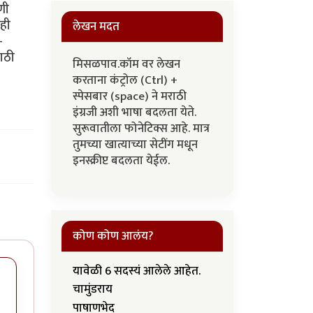
णी
ेही
लेखन मदत
-
साठी
मिसळपाव.कॉम वर लेखन
करताना कंट्रोल (Ctrl) +
स्पेसबार (space) ने मराठी
इंग्रजी अशी भाषा बदलता येते.
सुरूवातीला फोनेटिक्स आहे. मात्र
तुमच्या खात्याच्या सेटींग मधून
इनस्क्रीप्ट बदलता येईल.
कोण कोण आलंय?
यावेळी 6 सदस्यं आलेले आहेत.
चामुंडराय
पाषाणभेद