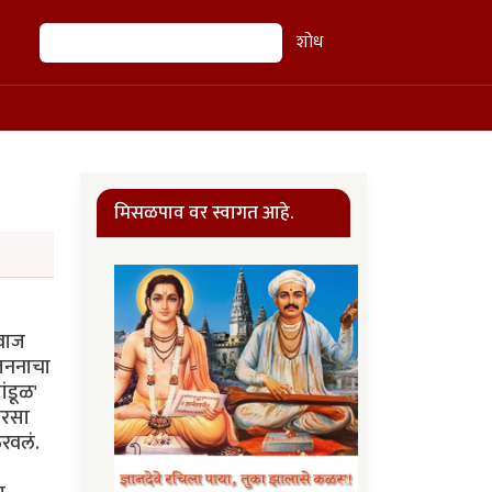
शोध
शोध
मिसळपाव वर स्वागत आहे.
आवाज
रजननाचा
ंडूळ'
ारसा
रवलं.