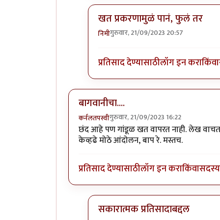
खत प्रकरणामुळं पानं, फुलं तर
गुरुवार, 21/09/2023 20:57
निमी
In reply to
बापरे! भारी प्रकर्ण दिसतंय!
प्रतिसाद देण्यासाठी
लॉग इन करा
किंवा
बागवानीचा....
गुरुवार, 21/09/2023 16:22
कर्नलतपस्वी
छंद आहे पण गांडूळ खत वापरत नाही. लेख वाचताना
केव्हढे मोठे आंदोलन, बाप रे. मस्तच.
प्रतिसाद देण्यासाठी
लॉग इन करा
किंवा
सदस्य 
सकारात्मक प्रतिसादाबद्दल