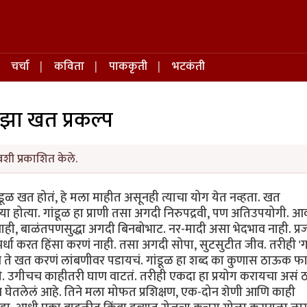
चर्चा
कविता
पाककृती
भटकंती
झा खत प्रकल्प
वशी प्रकाशित केले.
डूळ खत होतं, हे मला माहीत असूनही त्याचा योग येत नव्हता. खत
या होत्या. गांडूळ हा प्राणी तसा अगदी निरुपद्रवी, पण अतिउपयोगी. 
 नाही, बाळंतपणसुद्धा अगदी बिनबोभाट. नर-मादी असा भेदभाव नाही. प्
र्धा करत हिंसा करणं नाही. तसा अगदी सोपा, सुटसुटीत जीव. तरीही 'गा
 ते खत करणं लांबणीवर पडायचं. गांडूळ हा शब्द का कुणास ठाऊक फ
ी. उगीचच काहीतरी घाण वाटतं. तरीही एकदा हा प्रयोग करायचा असं ठ
क्षण घेतलेलं आहे. तिने मला मोफत प्रशिक्षण, एक-दोन शेणी आणि काही