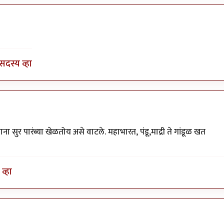
by
भागो
सदस्य व्हा
 सुर पारंब्या खेळतोय असे वाटले. महाभारत, पंडू,माद्री ते गांडूळ खत
व्हा