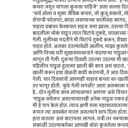
गांडुळंसुद्धा मोफत देण्याचं आनंदाने मान्य केलं.
कचरा जमून चांगला कुजला पाहिजे" असा सल्ला दिला.
"सर्व ओला व सुका जैविक कचरा, जो कुजू शकतो, तो ह्
शेंगांची फोलपटं, कांदा-लसणाच्या सालीसह कागद, चह
पाहता डबाभर केरकचरा सहज जमा झाला. ठरल्या 
बादलीला भोकं पाडून त्यात विटांचे तुकडे, नारळाच्या श
गेली. मुलीच्या मदतीने मी विटांचे तुकडे करून, श
पाहत होते. अलका ठरल्यावेळी आलीच. माझा कुजलेल
आणि तिच्या घरी सुखासमाधानाने नांदणाऱ्या गांडुळांन
सांगून ती गेली. दुसऱ्या दिवशी उठल्या उठल्या मी खता
पहिलीच गांडुळं हुतात्मा झाली की काय असं वाटलं.. 
खाली करून हवा खेळती कशी करायची, ते आठ दिवस
गेली. चार दिवसांनी आपणही पाहावं कचरा वर-खाली कर
तर भरपूर होती. 'कुठे गेली सगळी? आता अलकाला क
हे.. दोन मुलींना काय सांभाळणार आपण!' असे विच
'गांडूळ संमेलन' असल्यासारखी अनेक गांडुळं एकत्र
मी हे पाप केलं होतं. त्याच क्षणी मला महाभारतातल्
रूपात त्या अवस्थेत मारलं असल्याने शाप दिला होत
हात घातला' असं वाटायला लागलं. रात्री तर नवऱ्या
सकाळी उठल्याबरोबर आणखी थोडा कुजलेला कचरा अर