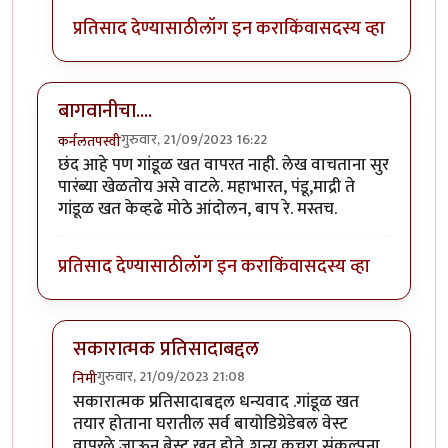
प्रतिसाद देण्यासाठी
लॉग इन करा
किंवा
सदस्य व्हा
बागवानीचा....
गुरुवार, 21/09/2023 16:22
कर्नलतपस्वी
छंद आहे पण गांडूळ खत वापरत नाही. लेख वाचताना सुर
पारंब्या खेळतोय असे वाटले. महाभारत, पंडू,माद्री ते
गांडूळ खत केव्हढे मोठे आंदोलन, बाप रे. मस्तच.
प्रतिसाद देण्यासाठी
लॉग इन करा
किंवा
सदस्य व्हा
सकारात्मक प्रतिसादाबद्दल
गुरुवार, 21/09/2023 21:08
निमी
In reply to
बागवानीचा....
by
कर्नलतपस्वी
सकारात्मक प्रतिसादाबद्दल धन्यवाद .गांडूळ खत
तयार होताना घरातील सर्व बायोडिग्रेडेबल वेस्ट
वापरले जाऊन बेस्ट खत होते..शून्य कचरा संकल्पना