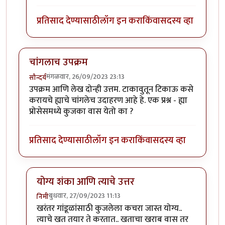
प्रतिसाद देण्यासाठी
लॉग इन करा
किंवा
सदस्य व्हा
चांगलाच उपक्रम
मंगळवार, 26/09/2023 23:13
सौन्दर्य
उपक्रम आणि लेख दोन्ही उत्तम. टाकावुतून टिकाऊ कसे
करायचे ह्याचे चांगलेच उदाहरण आहे हे. एक प्रश्न - ह्या
प्रोसेसमध्ये कुजका वास येतो का ?
प्रतिसाद देण्यासाठी
लॉग इन करा
किंवा
सदस्य व्हा
योग्य शंका आणि त्याचे उत्तर
बुधवार, 27/09/2023 11:13
निमी
In reply to
चांगलाच उपक्रम
by
सौन्दर्य
खरंतर गांडूळांसाठी कुजलेला कचरा जास्त योग्य..
त्याचे खत तयार ते करतात.. खताचा खराब वास तर