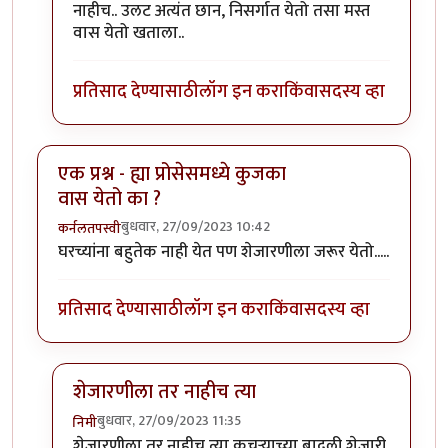
नाहीच.. उलट अत्यंत छान, निसर्गात येतो तसा मस्त
वास येतो खताला..
प्रतिसाद देण्यासाठी
लॉग इन करा
किंवा
सदस्य व्हा
एक प्रश्न - ह्या प्रोसेसमध्ये कुजका
वास येतो का ?
बुधवार, 27/09/2023 10:42
कर्नलतपस्वी
घरच्यांना बहुतेक नाही येत पण शेजारणीला जरूर येतो.....
प्रतिसाद देण्यासाठी
लॉग इन करा
किंवा
सदस्य व्हा
शेजारणीला तर नाहीच त्या
बुधवार, 27/09/2023 11:35
निमी
In reply to
एक प्रश्न - ह्या प्रोसेसमध्ये कुजका वास येतो का ?
शेजारणीला तर नाहीच त्या कचऱ्याच्या बादली शेजारी