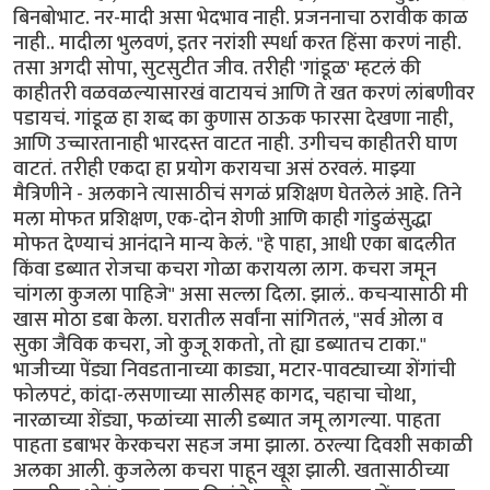
बिनबोभाट. नर-मादी असा भेदभाव नाही. प्रजननाचा ठरावीक काळ
नाही.. मादीला भुलवणं, इतर नरांशी स्पर्धा करत हिंसा करणं नाही.
तसा अगदी सोपा, सुटसुटीत जीव. तरीही 'गांडूळ' म्हटलं की
काहीतरी वळवळल्यासारखं वाटायचं आणि ते खत करणं लांबणीवर
पडायचं. गांडूळ हा शब्द का कुणास ठाऊक फारसा देखणा नाही,
आणि उच्चारतानाही भारदस्त वाटत नाही. उगीचच काहीतरी घाण
वाटतं. तरीही एकदा हा प्रयोग करायचा असं ठरवलं. माझ्या
मैत्रिणीने - अलकाने त्यासाठीचं सगळं प्रशिक्षण घेतलेलं आहे. तिने
मला मोफत प्रशिक्षण, एक-दोन शेणी आणि काही गांडुळंसुद्धा
मोफत देण्याचं आनंदाने मान्य केलं. "हे पाहा, आधी एका बादलीत
किंवा डब्यात रोजचा कचरा गोळा करायला लाग. कचरा जमून
चांगला कुजला पाहिजे" असा सल्ला दिला. झालं.. कचऱ्यासाठी मी
खास मोठा डबा केला. घरातील सर्वांना सांगितलं, "सर्व ओला व
सुका जैविक कचरा, जो कुजू शकतो, तो ह्या डब्यातच टाका."
भाजीच्या पेंड्या निवडतानाच्या काड्या, मटार-पावट्याच्या शेंगांची
फोलपटं, कांदा-लसणाच्या सालीसह कागद, चहाचा चोथा,
नारळाच्या शेंड्या, फळांच्या साली डब्यात जमू लागल्या. पाहता
पाहता डबाभर केरकचरा सहज जमा झाला. ठरल्या दिवशी सकाळी
अलका आली. कुजलेला कचरा पाहून खूश झाली. खतासाठीच्या