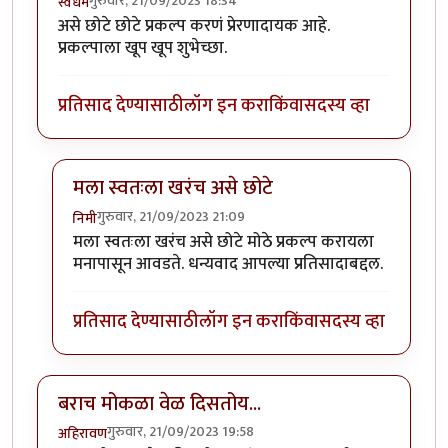
गुरुवार, 21/09/2023 18:34
स्वधर्म
असे छोटे छोटे प्रकल्प करणं प्रेरणादायक आहे.
प्रकल्पाला खूप खूप शुभेच्छा.
प्रतिसाद देण्यासाठी
लॉग इन करा
किंवा
सदस्य व्हा
मला स्वतःला खरंच असे छोटे
गुरुवार, 21/09/2023 21:09
निमी
In reply to
वा क्या बात हॅ
by
स्वधर्म
मला स्वतःला खरंच असे छोटे मोठे प्रकल्प करायला
मनापासून आवडते. धन्यवाद आपल्या प्रतिसादाबद्दल.
प्रतिसाद देण्यासाठी
लॉग इन करा
किंवा
सदस्य व्हा
बराच मोकळा वेळ दिसतोय...
गुरुवार, 21/09/2023 19:58
अहिरावण