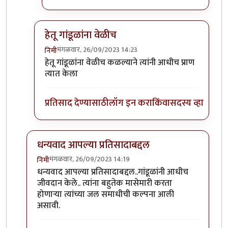
हेतू गांडूळांना वेळीच
मंगळवार, 26/09/2023 14:23
निमी
In reply to
टपोरे गांडुळ आहेत, ही गांडुळं
by
गवि
हेतू गांडूळांना वेळीच कळल्याने त्यांनी आधीच प्राण
त्यात केला
प्रतिसाद देण्यासाठी
लॉग इन करा
किंवा
सदस्य व्हा
धन्यवाद आपल्या प्रतिसादाबद्दल
मंगळवार, 26/09/2023 14:19
निमी
In reply to
छान. खत प्रकल्प आवडला. आमच्या
by
प्रा.डॉ.दि
धन्यवाद आपल्या प्रतिसादाबद्दल..गांडूळांनी आधीच
जीवदान केले.. त्यांना बहुतेक मासेमारी करता
होणाऱ्या त्यांच्या जल समाधीची कल्पना आली
असावी.