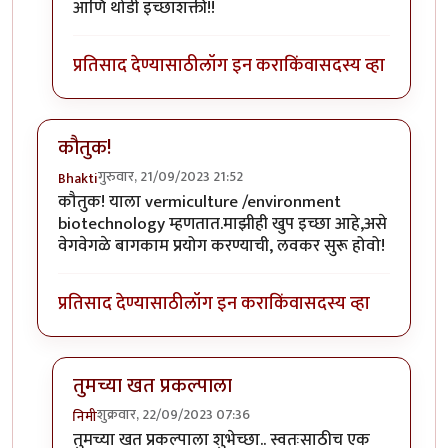
आणि थोडी इच्छाशक्ती!!
प्रतिसाद देण्यासाठी
लॉग इन करा
किंवा
सदस्य व्हा
कौतुक!
गुरुवार, 21/09/2023 21:52
Bhakti
कौतुक! याला vermiculture /environment
biotechnology म्हणतात.माझीही खुप इच्छा आहे,असे
वेगवेगळे बागकाम प्रयोग करण्याची, लवकर सुरू होवो!
प्रतिसाद देण्यासाठी
लॉग इन करा
किंवा
सदस्य व्हा
तुमच्या खत प्रकल्पाला
शुक्रवार, 22/09/2023 07:36
निमी
In reply to
कौतुक!
by
Bhakti
तुमच्या खत प्रकल्पाला शुभेच्छा.. स्वतःसाठीच एक