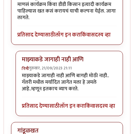
माणसं कार्यक्रम किंवा डीडी किसान इत्यादी कार्यक्रम
पाहिल्यास खत कसं करायचं याची कल्पना येईल. जागा
लागते.
प्रतिसाद देण्यासाठी
लॉग इन करा
किंवा
सदस्य व्हा
माझ्याकडे जागाही नाही आणि
गुरुवार, 21/09/2023 21:11
निमी
In reply to
प्रयोग चालू द्या. सह्याद्री
by
कंजूस
माझ्याकडे जागाही नाही आणि बागही मोठी नाही..
गॅलरी मधील मर्यादित जागेत मला हे जमले
आहे..म्हणून इतकाच व्याप करते.
प्रतिसाद देण्यासाठी
लॉग इन करा
किंवा
सदस्य व्हा
गांडूळखत