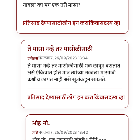
गावला का मग एक तरी मासा?
प्रतिसाद देण्यासाठी
लॉग इन करा
किंवा
सदस्य व्हा
ते मासा नव्हे तर मासोळीसाठी
मंगळवार, 26/09/2023 13:34
प्रचेतस
In reply to
टपोरे गांडुळ आहेत, ही गांडुळं
by
गवि
ते मासा नव्हे तर मासोळीसाठी गळ लावून बसतात
असे ऐकिवात होते मात्र त्यांच्या गळाला मासोळी
कधीच लागत नाही असे सूत्रांकडून समजते.
प्रतिसाद देण्यासाठी
लॉग इन करा
किंवा
सदस्य व्हा
ओह नो..
मंगळवार, 26/09/2023 13:42
गवि
In reply to
ते मासा नव्हे तर मासोळीसाठी
by
प्रचेतस