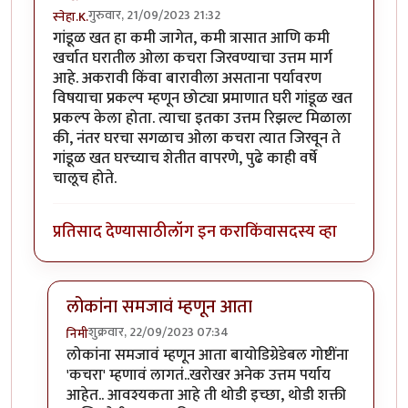
गुरुवार, 21/09/2023 21:32
स्नेहा.K.
गांडूळ खत हा कमी जागेत, कमी त्रासात आणि कमी
खर्चात घरातील ओला कचरा जिरवण्याचा उत्तम मार्ग
आहे. अकरावी किंवा बारावीला असताना पर्यावरण
विषयाचा प्रकल्प म्हणून छोट्या प्रमाणात घरी गांडूळ खत
प्रकल्प केला होता. त्याचा इतका उत्तम रिझल्ट मिळाला
की, नंतर घरचा सगळाच ओला कचरा त्यात जिरवून ते
गांडूळ खत घरच्याच शेतीत वापरणे, पुढे काही वर्षे
चालूच होते.
प्रतिसाद देण्यासाठी
लॉग इन करा
किंवा
सदस्य व्हा
लोकांना समजावं म्हणून आता
शुक्रवार, 22/09/2023 07:34
निमी
In reply to
गांडूळखत
by
स्नेहा.K.
लोकांना समजावं म्हणून आता बायोडिग्रेडेबल गोष्टींना
'कचरा' म्हणावं लागतं..खरोखर अनेक उत्तम पर्याय
आहेत.. आवश्यकता आहे ती थोडी इच्छा, थोडी शक्ती