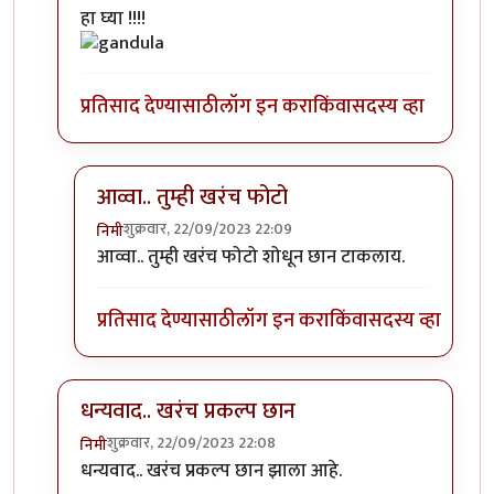
In reply to
एखादा फोटो पाहिजे होता.
by
सौंदाळा (verifie
हा घ्या !!!!
प्रतिसाद देण्यासाठी
लॉग इन करा
किंवा
सदस्य व्हा
आव्वा.. तुम्ही खरंच फोटो
शुक्रवार, 22/09/2023 22:09
निमी
In reply to
कोणाचा? गांडुळाचा?
by
अहिरावण
आव्वा.. तुम्ही खरंच फोटो शोधून छान टाकलाय.
प्रतिसाद देण्यासाठी
लॉग इन करा
किंवा
सदस्य व्हा
धन्यवाद.. खरंच प्रकल्प छान
शुक्रवार, 22/09/2023 22:08
निमी
In reply to
एखादा फोटो पाहिजे होता.
by
सौंदाळा (verifie
धन्यवाद.. खरंच प्रकल्प छान झाला आहे.