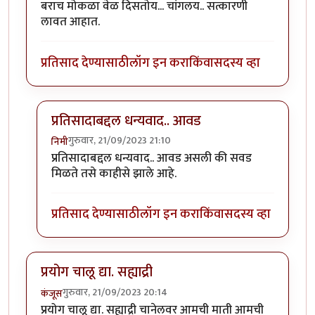
बराच मोकळा वेळ दिसतोय... चांगलय.. सत्कारणी
लावत आहात.
प्रतिसाद देण्यासाठी
लॉग इन करा
किंवा
सदस्य व्हा
प्रतिसादाबद्दल धन्यवाद.. आवड
गुरुवार, 21/09/2023 21:10
निमी
In reply to
बराच मोकळा वेळ दिसतोय...
by
अहिरावण
प्रतिसादाबद्दल धन्यवाद.. आवड असली की सवड
मिळते तसे काहीसे झाले आहे.
प्रतिसाद देण्यासाठी
लॉग इन करा
किंवा
सदस्य व्हा
प्रयोग चालू द्या. सह्याद्री
गुरुवार, 21/09/2023 20:14
कंजूस
प्रयोग चालू द्या. सह्याद्री चानेलवर आमची माती आमची