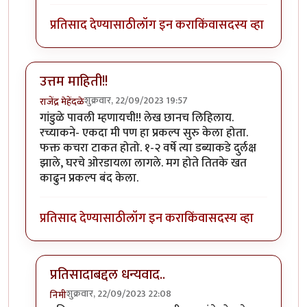
प्रतिसाद देण्यासाठी
लॉग इन करा
किंवा
सदस्य व्हा
उत्तम माहिती!!
शुक्रवार, 22/09/2023 19:57
राजेंद्र मेहेंदळे
गांडुळे पावली म्हणायची!! लेख छानच लिहिलाय.
रच्याकने- एकदा मी पण हा प्रकल्प सुरु केला होता.
फक्त कचरा टाकत होतो. १-२ वर्षे त्या डब्याकडे दुर्लक्ष
झाले, घरचे ओरडायला लागले. मग होते तितके खत
काढुन प्रकल्प बंद केला.
प्रतिसाद देण्यासाठी
लॉग इन करा
किंवा
सदस्य व्हा
प्रतिसादाबद्दल धन्यवाद..
शुक्रवार, 22/09/2023 22:08
निमी