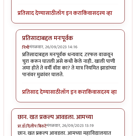
प्रतिसाद देण्यासाठी
लॉग इन करा
किंवा
सदस्य व्हा
प्रतिसादाबद्दल मनःपूर्वक
मंगळवार, 26/09/2023 14:16
निमी
In reply to
छान लेख, आवडला!
by
टर्मीनेटर
प्रतिसादाबद्दल मनःपूर्वक धन्यवाद .टरफल वाळवून
चुरा करून घातली असे कधी केले नाही.. खाली पाणी
जमा होते ते वर्मी वॉश का? ते मात्र नियमित झाडांच्या
पानांवर मुळांवर घालते.
प्रतिसाद देण्यासाठी
लॉग इन करा
किंवा
सदस्य व्हा
छान. खत प्रकल्प आवडला. आमच्या
मंगळवार, 26/09/2023 13:19
प्रा.डॉ.दिलीप बिरुटे
छान. खत प्रकल्प आवडला. आमच्या महाविद्यालयात