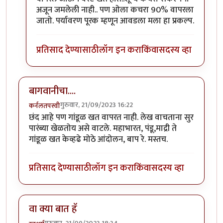
अजून जमलेली नाही.. पण ओला कचरा 90% वापरला
जातो. पर्यावरण पूरक म्हणून आवडला मला हा प्रकल्प.
प्रतिसाद देण्यासाठी
लॉग इन करा
किंवा
सदस्य व्हा
बागवानीचा....
गुरुवार, 21/09/2023 16:22
कर्नलतपस्वी
छंद आहे पण गांडूळ खत वापरत नाही. लेख वाचताना सुर
पारंब्या खेळतोय असे वाटले. महाभारत, पंडू,माद्री ते
गांडूळ खत केव्हढे मोठे आंदोलन, बाप रे. मस्तच.
प्रतिसाद देण्यासाठी
लॉग इन करा
किंवा
सदस्य व्हा
वा क्या बात हॅ