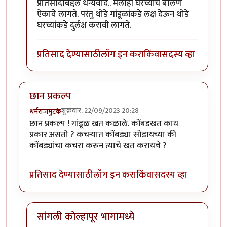
In reply to
उत्तम माहिती!!
by
राजेंद्र मेहेंदळे
प्रतिसादाबद्दल धन्यवाद.. मलाही घरच्यांचे बोलणे
ऐकावे लागते. परंतु थोडे गांडूळांकडे लक्ष देऊन थोडे
घरच्यांकडे दुर्लक्ष करावी लागते.
प्रतिसाद देण्यासाठी
लॉग इन करा
किंवा
सदस्य व्हा
छान प्रकल्प
शुक्रवार, 22/09/2023 20:28
धर्मराजमुटके
छान प्रकल्प ! गांडूळ खत कळाले. कोंबडखत काय
प्रकार असतो ? कचर्‍यात कोंबड्या सोडायच्या की
कोंबड्यांचा कचरा करुन त्याचे खत करायचे ?
प्रतिसाद देण्यासाठी
लॉग इन करा
किंवा
सदस्य व्हा
सांगली कोल्हापूर भागामध्ये