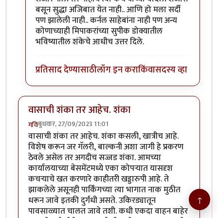
बसून सुद्धा अजिबात येत नाही.. आणि हो मला सर्दी
पण झालेली नाही.. कर्नल साहेबांना नाही पण अन्य
कोणाच्याही मिपाकरांच्या सुपीक डोक्यातील
भविष्यातील शंकेचे आधीच उत्तर दिले.
प्रतिसाद देण्यासाठी
लॉग इन करा
किंवा
सदस्य व्हा
वासाची शंका तर आहेच. शंका
बुधवार, 27/09/2023 11:01
गवि
वासाची शंका तर आहेच. शंका कसली, खात्रीच आहे.
विशेष करून जर गॅलरी, बाल्कनी अशा जागी हे प्रकरण
ठेवले असेल तर अगदीच सज्जड शंका. आमच्या
कार्यालयाच्या बेसमेंटमध्ये एका कोपऱ्यात यासदृश
कचऱ्याचे खत करणारे काहीतरी खड्डारुपी आहे. ते
झाकलेले असूनही पार्किंगच्या त्या भागात नाक मुठीत
↑
धरून जावे इतकी दुर्गंधी असते. उकिरड्यातून
पावसाळ्यात चालत जावे तशी. कधी एकदा वाहन बाहेर