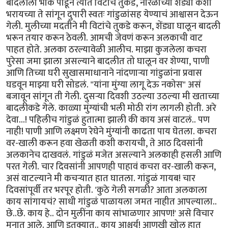
बादलीला भोकं पाडून त्यात विटांचे तुकडे, नारळाच्या शेंड्या कशा
भरायच्या ते सांगून दुपारी स्वतः गांडुळांसह येण्याचं आश्वासन देऊन
गेली. मुलीच्या मदतीने मी विटांचे तुकडे करून, शेंड्या घालून बादली
भरून तयार करून ठेवली. आमची जेवणं करून अलकाची वाट
पाहत होते. अलका ठरल्यावेळी आलीच. माझा कुजलेला कचरा
पुरेसा जमा झाला असल्याने बादलीत तो घालून वर शेण्या, पाणी
आणि तिच्या घरी सुखासमाधानाने नांदणाऱ्या गांडुळांना प्रवास
घडवून माझ्या घरी सोडलं. "यांना मुंग्या लागू देऊ नकोस" असं
बजावून सांगून ती गेली. दुसऱ्या दिवशी उठल्या उठल्या मी खताच्या
बादलीकडे गेले. काळ्या मुंग्यांची भली मोठी रांग लागली होती. अरे
देवा...! पहिलीच गांडुळं हुतात्मा झाली की काय असं वाटलं.. पण
नाही! पाणी आणि लक्ष्मण रेघेने मुंग्यांनी काढता पाय घेतला. कचरा
वर-खाली करून हवा खेळती कशी करायची, ते आठ दिवसांनी
अलकानेच दाखवलं. गांडुळं मजेत असल्याने अलकाही हसली आणि
परत गेली. चार दिवसांनी आपणही पाहावं कचरा वर-खाली करून,
असं वाटल्याने मी कचऱ्यात हात घातला. गांडुळं गायब! चार
दिवसांपूर्वी तर भरपूर होती. 'कुठे गेली सगळी? आता अलकाला
काय सांगायचं? साधी गांडुळं पाळायला जमत नाहीत आपल्याला..
छे..छे. काय हे.. दोन मुलींना काय सांभाळणार आपण!' असे विचार
मनात आले. आणि इतक्यात.. काय आश्चर्य! आणखी खोल हात