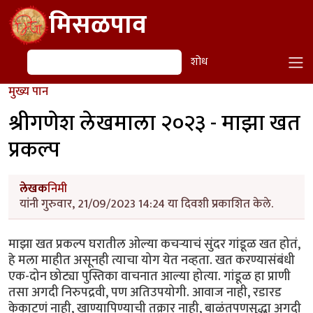
Skip to main content
मिसळपाव
शोध
शोध
मुख्य पान
श्रीगणेश लेखमाला २०२३ - माझा खत
प्रकल्प
लेखक
निमी
यांनी गुरुवार, 21/09/2023 14:24 या दिवशी प्रकाशित केले.
माझा खत प्रकल्प घरातील ओल्या कचऱ्याचं सुंदर गांडूळ खत होतं,
हे मला माहीत असूनही त्याचा योग येत नव्हता. खत करण्यासंबंधी
एक-दोन छोट्या पुस्तिका वाचनात आल्या होत्या. गांडूळ हा प्राणी
तसा अगदी निरुपद्रवी, पण अतिउपयोगी. आवाज नाही, रडारड
केकाटणं नाही, खाण्यापिण्याची तक्रार नाही, बाळंतपणसुद्धा अगदी