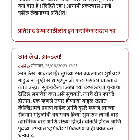
क्या बात हैं ! लिहिते रहा ! आगामी प्रकल्पास आणी
पुढील लेखनाच्या प्रतिक्षेत !
प्रतिसाद देण्यासाठी
लॉग इन करा
किंवा
सदस्य व्हा
छान लेख, आवडला!
सोमवार, 25/09/2023 12:25
टर्मीनेटर
छान लेख! आवडला👍 तुमच्या खत प्रकल्पाला शुभेच्छा!
गांडुळांना तुम्ही खाद्य म्हणुन जो माल-मसाला घालताय
त्यात उन्हात सुकवलेल्या अंड्याच्या टरफलांच्या चुऱ्याचा
देखिल समावेश करा असे सुचवतो. त्याचे दोन फायदे
होतात, एक म्हणजे तयार होणाऱ्या गांडुळ खतात
कॅल्शिअमचे प्रमाण वाढेल आणि दुसरे म्हणजे त्याच्या
सेवनाने गांडुळांची चयापचय क्रिया सुधारुन त्यांची वाढ
(शारीरिक वाढ आणि संख्या दोन्ही) चांगली होइल आणि
पुढच्या टप्प्यात 'व्हर्मीवॉश' मिळवण्याचाही प्रयत्न करा.
धन्यवाद.