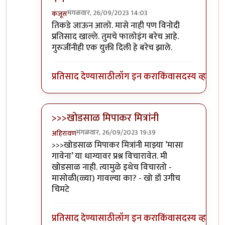
मंगळवार, 26/09/2023 14:03
कंजूस
In reply to
आवरा रे यांना.
by
प्रा.डॉ.दिलीप बिरुटे
तिकडे जाऊन आलो. मासे नाही पण विनोदी
प्रतिसाद खाल्ले. तुमचे फालोइंग बरेच आहे.
गुरुजींनीही एक युक्ती दिली हे बरेच झाले.
प्रतिसाद देण्यासाठी
लॉग इन करा
किंवा
सदस्य व्हा
>>>खोडसाळ मिपाकर मित्रांनी
मंगळवार, 26/09/2023 19:39
अहिरावण
In reply to
आवरा रे यांना.
by
प्रा.डॉ.दिलीप बिरुटे
>>>खोडसाळ मिपाकर मित्रांनी माझ्या ’मासा
गावेना’ या धाग्यावर प्रश्न विचारावेत. मी
खोडसाळ नाही. त्यामुळे इथेच विचारतो -
मासोळी(ळ्या) गावल्या का? - खो डॉ उगीच
चिमटे
प्रतिसाद देण्यासाठी
लॉग इन करा
किंवा
सदस्य व्हा