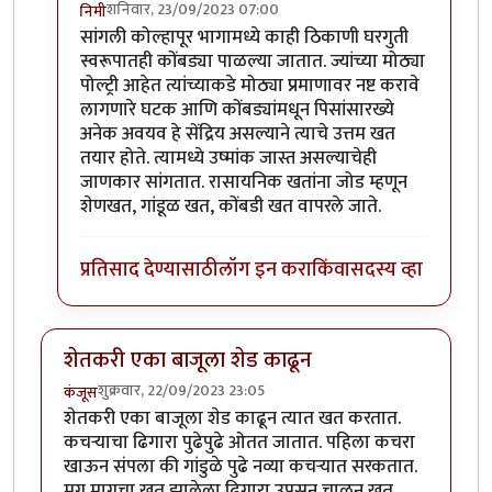
शनिवार, 23/09/2023 07:00
निमी
In reply to
छान प्रकल्प
by
धर्मराजमुटके
सांगली कोल्हापूर भागामध्ये काही ठिकाणी घरगुती
स्वरूपातही कोंबड्या पाळल्या जातात. ज्यांच्या मोठ्या
पोल्ट्री आहेत त्यांच्याकडे मोठ्या प्रमाणावर नष्ट करावे
लागणारे घटक आणि कोंबड्यांमधून पिसांसारख्ये
अनेक अवयव हे सेंद्रिय असल्याने त्याचे उत्तम खत
तयार होते. त्यामध्ये उष्मांक जास्त असल्याचेही
जाणकार सांगतात. रासायनिक खतांना जोड म्हणून
शेणखत, गांडूळ खत, कोंबडी खत वापरले जाते.
प्रतिसाद देण्यासाठी
लॉग इन करा
किंवा
सदस्य व्हा
शेतकरी एका बाजूला शेड काढून
शुक्रवार, 22/09/2023 23:05
कंजूस
शेतकरी एका बाजूला शेड काढून त्यात खत करतात.
कचऱ्याचा ढिगारा पुढेपुढे ओतत जातात. पहिला कचरा
खाऊन संपला की गांडुळे पुढे नव्या कचऱ्यात सरकतात.
मग मागचा खत झालेला ढिगारा उपसून चाळून खत