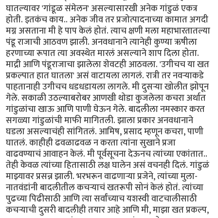
घातल्यावर 'गांडूळ संमेलन' असल्यासारखी अनेक गांडुळं एकत्र
होती. इतकंच काय.. अनेक जीव तर प्रजोत्पादनाच्या कामात अगदी
मग्न असताना मी हे पाप केलं होतं. त्याच क्षणी मला महाभारतातल्या
पंडू राजाची आठवण झाली. अनवधानाने त्यानेही कुण्या ऋषीला
हरणाच्या रूपात त्या अवस्थेत मारलं असल्याने शाप दिला होता.
माद्री आणि पंडूराजाचा झालेला शेवटही आठवला. 'उगीचच या खत
प्रकल्पात हात घातला' असं वाटायला लागलं. रात्री तर नवऱ्याकडे
पाहतानाही उगीचच धडधडायला लागले. मी दुसऱ्या खोलीत झोपून
गेले. सकाळी उठल्याबरोबर आणखी थोडा कुजलेला कचरा अर्थात
गांडुळांचा खाऊ आणि पाणी घेऊन गेले. बादलीला नमस्कार करत
सगळ्या गांडुळांची माफी मागितली. झाला प्रकार अनवधानाने
घडला असल्याचंही सांगितलं. आमिष, प्रसाद म्हणून कचरा, पाणी
घातलं. काहीही ढवळाढवळ न करता त्यांना सुखाने प्रजा
वाढवण्याचं आवाहन केलं. मी पूर्वसूचना देऊनच त्यांच्या एकांतात..
तेही केवळ त्यांच्या हितासाठी लक्ष घालेन असं वचनही दिलं. गांडुळं
माझ्यावर प्रसन्न झाली. भरभरून वाढणाऱ्या प्रजेने, त्यांच्या मुला-
नातवंडांनी बादलीतील कचऱ्याचं खतरूपी सोनं केलं होतं. त्यांच्या
पुढच्या पिढीसाठी आणि त्या सर्वांच्याच यशस्वी वाटचालीसाठी
कचऱ्याची दुसरी बादलीही तयार आहे आणि मी, माझा खत प्रकल्प,