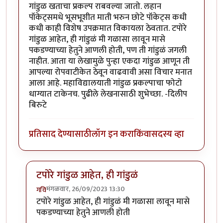
गांडुळ खताचा प्रकल्प राबवल्या जातो. लहान
पॉकेट्समधे भूसभूशीत माती भरुन छोटे पॉकेट्स कधी
कधी काही विशेष उपक्रमात विकायला ठेवतात. टपोरे
गांडुळ आहेत, ही गांडुळं मी गळासा लावून मासे
पकडण्याच्या हेतुने आणली होती, पण ती गांडुळं जगली
नाहीत. आता या लेखामुळे पुन्हा एकदा गांडुळ आणून ती
आपल्या रोपवाटीकेत ठेवून वाढवावी असा विचार मनात
आला आहे. महाविद्यालयाती गांडुळ प्रकल्पाचा फोटो
धाग्यात टाकेनच. पुढीले लेखनासाठी शुभेच्छा. -दिलीप
बिरुटे
प्रतिसाद देण्यासाठी
लॉग इन करा
किंवा
सदस्य व्हा
टपोरे गांडुळ आहेत, ही गांडुळं
मंगळवार, 26/09/2023 13:30
गवि
In reply to
छान. खत प्रकल्प आवडला. आमच्या
by
प्रा.डॉ.दि
टपोरे गांडुळ आहेत, ही गांडुळं मी गळासा लावून मासे
पकडण्याच्या हेतुने आणली होती