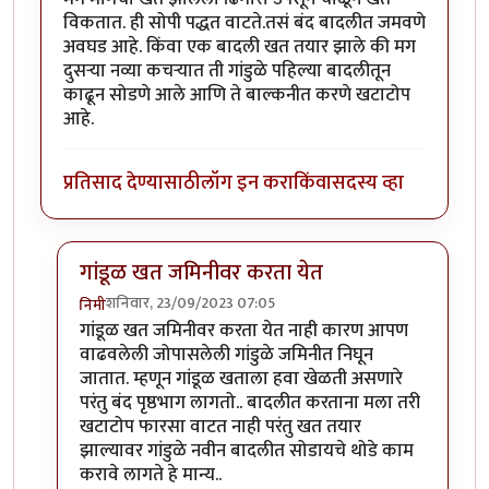
विकतात. ही सोपी पद्धत वाटते.तसं बंद बादलीत जमवणे
अवघड आहे. किंवा एक बादली खत तयार झाले की मग
दुसऱ्या नव्या कचऱ्यात ती गांडुळे पहिल्या बादलीतून
काढून सोडणे आले आणि ते बाल्कनीत करणे खटाटोप
आहे.
प्रतिसाद देण्यासाठी
लॉग इन करा
किंवा
सदस्य व्हा
गांडूळ खत जमिनीवर करता येत
शनिवार, 23/09/2023 07:05
निमी
In reply to
शेतकरी एका बाजूला शेड काढून
by
कंजूस
गांडूळ खत जमिनीवर करता येत नाही कारण आपण
वाढवलेली जोपासलेली गांडुळे जमिनीत निघून
जातात. म्हणून गांडूळ खताला हवा खेळती असणारे
परंतु बंद पृष्ठभाग लागतो.. बादलीत करताना मला तरी
खटाटोप फारसा वाटत नाही परंतु खत तयार
झाल्यावर गांडुळे नवीन बादलीत सोडायचे थोडे काम
करावे लागते हे मान्य..