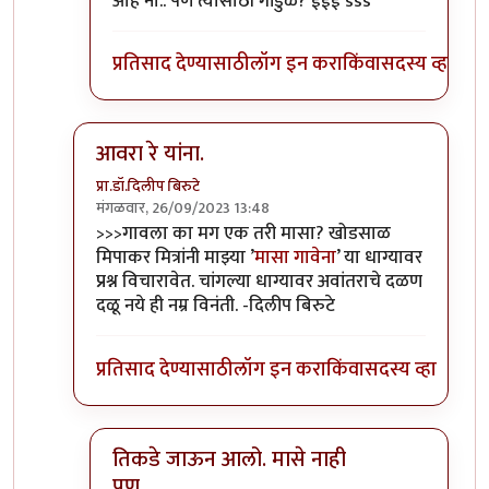
ओह नो.. पण त्यासाठी गांडुळे? ईईई sss
प्रतिसाद देण्यासाठी
लॉग इन करा
किंवा
सदस्य व्हा
आवरा रे यांना.
प्रा.डॉ.दिलीप बिरुटे
मंगळवार, 26/09/2023 13:48
In reply to
टपोरे गांडुळ आहेत, ही गांडुळं
by
गवि
>>>गावला का मग एक तरी मासा? खोडसाळ
मिपाकर मित्रांनी माझ्या ’
मासा गावेना
’ या धाग्यावर
प्रश्न विचारावेत. चांगल्या धाग्यावर अवांतराचे दळण
दळू नये ही नम्र विनंती. -दिलीप बिरुटे
प्रतिसाद देण्यासाठी
लॉग इन करा
किंवा
सदस्य व्हा
तिकडे जाऊन आलो. मासे नाही
पण