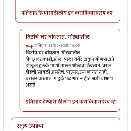
प्रतिसाद देण्यासाठी
लॉग इन करा
किंवा
सदस्य व्हा
विटांचे चर बांधतात. गोठ्यातील
शनिवार, 23/09/2023 14:05
कंजूस
In reply to
गांडूळ खत जमिनीवर करता येत
by
निमी
विटांचे चर बांधतात. गोठ्यातील
शेण,गवतकाडी,ओला पाला वगैरे टाकून गोणपाटाने
झाकून हलके पाणी मारून ओलावा ठेवतात. वरून
शेडची सावली असतेच. पाऊस,ऊन लागत नाही.
बरोबर करतात. गांडूळे पळणार नाहीत अशी बांधणी
असते.
प्रतिसाद देण्यासाठी
लॉग इन करा
किंवा
सदस्य व्हा
स्तूत्य उपक्रम