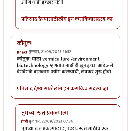
आणि थोडी इच्छाशक्ती!!
प्रतिसाद देण्यासाठी
लॉग इन करा
किंवा
सदस्य व्हा
कौतुक!
गुरुवार, 21/09/2023 21:52
Bhakti
कौतुक! याला vermiculture /environment
biotechnology म्हणतात.माझीही खुप इच्छा आहे,असे
वेगवेगळे बागकाम प्रयोग करण्याची, लवकर सुरू होवो!
प्रतिसाद देण्यासाठी
लॉग इन करा
किंवा
सदस्य व्हा
तुमच्या खत प्रकल्पाला
शुक्रवार, 22/09/2023 07:36
निमी
In reply to
कौतुक!
by
Bhakti
तुमच्या खत प्रकल्पाला शुभेच्छा.. स्वतःसाठीच एक