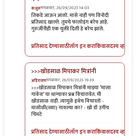
मंगळवार, 26/09/2023 14:03
कंजूस
In reply to
आवरा रे यांना.
by
प्रा.डॉ.दिलीप बिरुटे
तिकडे जाऊन आलो. मासे नाही पण विनोदी
प्रतिसाद खाल्ले. तुमचे फालोइंग बरेच आहे.
गुरुजींनीही एक युक्ती दिली हे बरेच झाले.
प्रतिसाद देण्यासाठी
लॉग इन करा
किंवा
सदस्य व्हा
>>>खोडसाळ मिपाकर मित्रांनी
मंगळवार, 26/09/2023 19:39
अहिरावण
In reply to
आवरा रे यांना.
by
प्रा.डॉ.दिलीप बिरुटे
>>>खोडसाळ मिपाकर मित्रांनी माझ्या ’मासा
गावेना’ या धाग्यावर प्रश्न विचारावेत. मी
खोडसाळ नाही. त्यामुळे इथेच विचारतो -
मासोळी(ळ्या) गावल्या का? - खो डॉ उगीच
चिमटे
प्रतिसाद देण्यासाठी
लॉग इन करा
किंवा
सदस्य व्हा