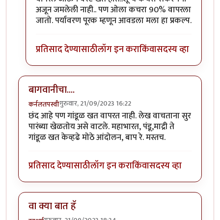
अजून जमलेली नाही.. पण ओला कचरा 90% वापरला
जातो. पर्यावरण पूरक म्हणून आवडला मला हा प्रकल्प.
प्रतिसाद देण्यासाठी
लॉग इन करा
किंवा
सदस्य व्हा
बागवानीचा....
गुरुवार, 21/09/2023 16:22
कर्नलतपस्वी
छंद आहे पण गांडूळ खत वापरत नाही. लेख वाचताना सुर
पारंब्या खेळतोय असे वाटले. महाभारत, पंडू,माद्री ते
गांडूळ खत केव्हढे मोठे आंदोलन, बाप रे. मस्तच.
प्रतिसाद देण्यासाठी
लॉग इन करा
किंवा
सदस्य व्हा
वा क्या बात हॅ