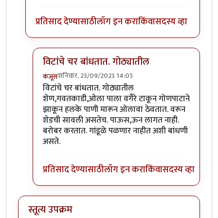
प्रतिसाद देण्यासाठी
लॉग इन करा
किंवा
सदस्य व्हा
विटांचे चर बांधतात. गोठ्यातील
शनिवार, 23/09/2023 14:05
कंजूस
In reply to
गांडूळ खत जमिनीवर करता येत
by
निमी
विटांचे चर बांधतात. गोठ्यातील
शेण,गवतकाडी,ओला पाला वगैरे टाकून गोणपाटाने
झाकून हलके पाणी मारून ओलावा ठेवतात. वरून
शेडची सावली असतेच. पाऊस,ऊन लागत नाही.
बरोबर करतात. गांडूळे पळणार नाहीत अशी बांधणी
असते.
प्रतिसाद देण्यासाठी
लॉग इन करा
किंवा
सदस्य व्हा
स्तूत्य उपक्रम