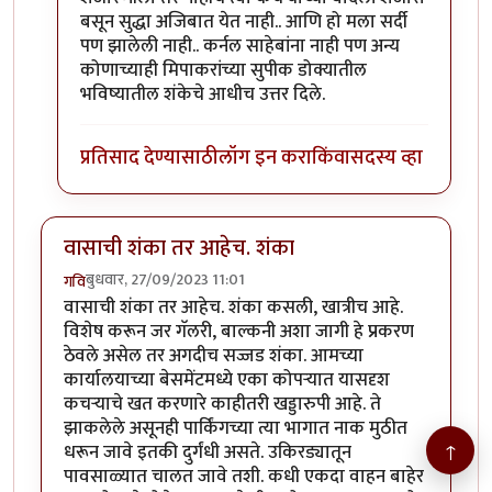
बसून सुद्धा अजिबात येत नाही.. आणि हो मला सर्दी
पण झालेली नाही.. कर्नल साहेबांना नाही पण अन्य
कोणाच्याही मिपाकरांच्या सुपीक डोक्यातील
भविष्यातील शंकेचे आधीच उत्तर दिले.
प्रतिसाद देण्यासाठी
लॉग इन करा
किंवा
सदस्य व्हा
वासाची शंका तर आहेच. शंका
बुधवार, 27/09/2023 11:01
गवि
वासाची शंका तर आहेच. शंका कसली, खात्रीच आहे.
विशेष करून जर गॅलरी, बाल्कनी अशा जागी हे प्रकरण
ठेवले असेल तर अगदीच सज्जड शंका. आमच्या
कार्यालयाच्या बेसमेंटमध्ये एका कोपऱ्यात यासदृश
कचऱ्याचे खत करणारे काहीतरी खड्डारुपी आहे. ते
झाकलेले असूनही पार्किंगच्या त्या भागात नाक मुठीत
↑
धरून जावे इतकी दुर्गंधी असते. उकिरड्यातून
पावसाळ्यात चालत जावे तशी. कधी एकदा वाहन बाहेर