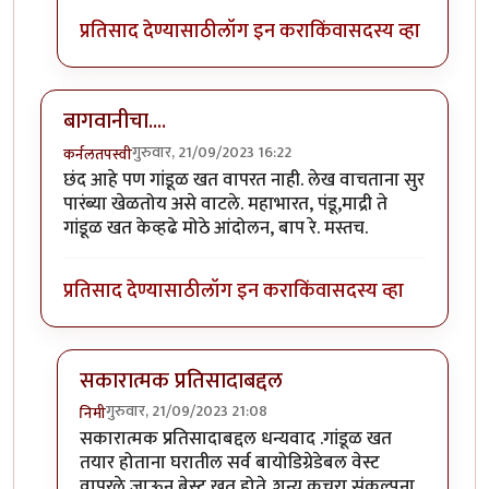
प्रतिसाद देण्यासाठी
लॉग इन करा
किंवा
सदस्य व्हा
बागवानीचा....
गुरुवार, 21/09/2023 16:22
कर्नलतपस्वी
छंद आहे पण गांडूळ खत वापरत नाही. लेख वाचताना सुर
पारंब्या खेळतोय असे वाटले. महाभारत, पंडू,माद्री ते
गांडूळ खत केव्हढे मोठे आंदोलन, बाप रे. मस्तच.
प्रतिसाद देण्यासाठी
लॉग इन करा
किंवा
सदस्य व्हा
सकारात्मक प्रतिसादाबद्दल
गुरुवार, 21/09/2023 21:08
निमी
In reply to
बागवानीचा....
by
कर्नलतपस्वी
सकारात्मक प्रतिसादाबद्दल धन्यवाद .गांडूळ खत
तयार होताना घरातील सर्व बायोडिग्रेडेबल वेस्ट
वापरले जाऊन बेस्ट खत होते..शून्य कचरा संकल्पना