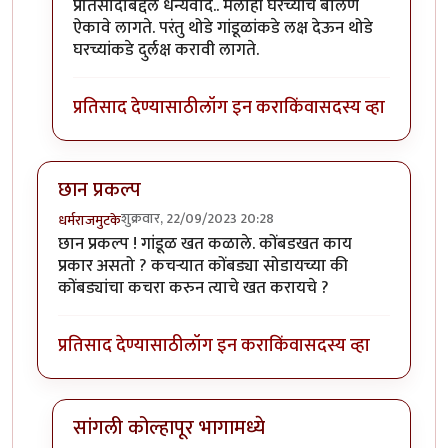
In reply to
उत्तम माहिती!!
by
राजेंद्र मेहेंदळे
प्रतिसादाबद्दल धन्यवाद.. मलाही घरच्यांचे बोलणे
ऐकावे लागते. परंतु थोडे गांडूळांकडे लक्ष देऊन थोडे
घरच्यांकडे दुर्लक्ष करावी लागते.
प्रतिसाद देण्यासाठी
लॉग इन करा
किंवा
सदस्य व्हा
छान प्रकल्प
शुक्रवार, 22/09/2023 20:28
धर्मराजमुटके
छान प्रकल्प ! गांडूळ खत कळाले. कोंबडखत काय
प्रकार असतो ? कचर्‍यात कोंबड्या सोडायच्या की
कोंबड्यांचा कचरा करुन त्याचे खत करायचे ?
प्रतिसाद देण्यासाठी
लॉग इन करा
किंवा
सदस्य व्हा
सांगली कोल्हापूर भागामध्ये