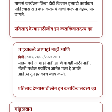
माणसं कार्यक्रम किंवा डीडी किसान इत्यादी कार्यक्रम
पाहिल्यास खत कसं करायचं याची कल्पना येईल. जागा
लागते.
प्रतिसाद देण्यासाठी
लॉग इन करा
किंवा
सदस्य व्हा
माझ्याकडे जागाही नाही आणि
गुरुवार, 21/09/2023 21:11
निमी
In reply to
प्रयोग चालू द्या. सह्याद्री
by
कंजूस
माझ्याकडे जागाही नाही आणि बागही मोठी नाही..
गॅलरी मधील मर्यादित जागेत मला हे जमले
आहे..म्हणून इतकाच व्याप करते.
प्रतिसाद देण्यासाठी
लॉग इन करा
किंवा
सदस्य व्हा
गांडूळखत