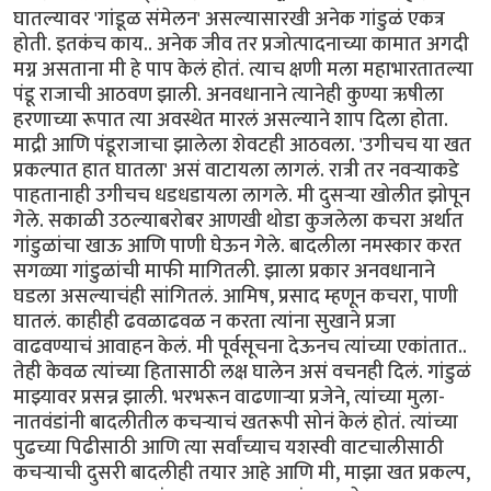
घातल्यावर 'गांडूळ संमेलन' असल्यासारखी अनेक गांडुळं एकत्र
होती. इतकंच काय.. अनेक जीव तर प्रजोत्पादनाच्या कामात अगदी
मग्न असताना मी हे पाप केलं होतं. त्याच क्षणी मला महाभारतातल्या
पंडू राजाची आठवण झाली. अनवधानाने त्यानेही कुण्या ऋषीला
हरणाच्या रूपात त्या अवस्थेत मारलं असल्याने शाप दिला होता.
माद्री आणि पंडूराजाचा झालेला शेवटही आठवला. 'उगीचच या खत
प्रकल्पात हात घातला' असं वाटायला लागलं. रात्री तर नवऱ्याकडे
पाहतानाही उगीचच धडधडायला लागले. मी दुसऱ्या खोलीत झोपून
गेले. सकाळी उठल्याबरोबर आणखी थोडा कुजलेला कचरा अर्थात
गांडुळांचा खाऊ आणि पाणी घेऊन गेले. बादलीला नमस्कार करत
सगळ्या गांडुळांची माफी मागितली. झाला प्रकार अनवधानाने
घडला असल्याचंही सांगितलं. आमिष, प्रसाद म्हणून कचरा, पाणी
घातलं. काहीही ढवळाढवळ न करता त्यांना सुखाने प्रजा
वाढवण्याचं आवाहन केलं. मी पूर्वसूचना देऊनच त्यांच्या एकांतात..
तेही केवळ त्यांच्या हितासाठी लक्ष घालेन असं वचनही दिलं. गांडुळं
माझ्यावर प्रसन्न झाली. भरभरून वाढणाऱ्या प्रजेने, त्यांच्या मुला-
नातवंडांनी बादलीतील कचऱ्याचं खतरूपी सोनं केलं होतं. त्यांच्या
पुढच्या पिढीसाठी आणि त्या सर्वांच्याच यशस्वी वाटचालीसाठी
कचऱ्याची दुसरी बादलीही तयार आहे आणि मी, माझा खत प्रकल्प,