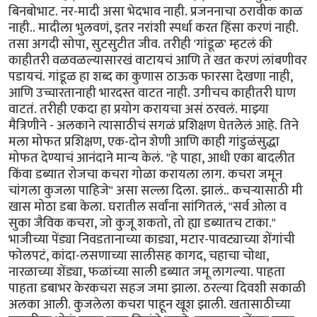
बिनबोभाट. नर-मादी असा भेदभाव नाही. प्रजननाचा ठरावीक काळ
नाही.. मादीला भुलवणं, इतर नरांशी स्पर्धा करत हिंसा करणं नाही.
तसा अगदी सोपा, सुटसुटीत जीव. तरीही 'गांडूळ' म्हटलं की
काहीतरी वळवळल्यासारखं वाटायचं आणि ते खत करणं लांबणीवर
पडायचं. गांडूळ हा शब्द का कुणास ठाऊक फारसा देखणा नाही,
आणि उच्चारतानाही भारदस्त वाटत नाही. उगीचच काहीतरी घाण
वाटतं. तरीही एकदा हा प्रयोग करायचा असं ठरवलं. माझ्या
मैत्रिणीने - अलकाने त्यासाठीचं सगळं प्रशिक्षण घेतलेलं आहे. तिने
मला मोफत प्रशिक्षण, एक-दोन शेणी आणि काही गांडुळंसुद्धा
मोफत देण्याचं आनंदाने मान्य केलं. "हे पाहा, आधी एका बादलीत
किंवा डब्यात रोजचा कचरा गोळा करायला लाग. कचरा जमून
चांगला कुजला पाहिजे" असा सल्ला दिला. झालं.. कचऱ्यासाठी मी
खास मोठा डबा केला. घरातील सर्वांना सांगितलं, "सर्व ओला व
सुका जैविक कचरा, जो कुजू शकतो, तो ह्या डब्यातच टाका."
भाजीच्या पेंड्या निवडतानाच्या काड्या, मटार-पावट्याच्या शेंगांची
फोलपटं, कांदा-लसणाच्या सालीसह कागद, चहाचा चोथा,
नारळाच्या शेंड्या, फळांच्या साली डब्यात जमू लागल्या. पाहता
पाहता डबाभर केरकचरा सहज जमा झाला. ठरल्या दिवशी सकाळी
अलका आली. कुजलेला कचरा पाहून खूश झाली. खतासाठीच्या