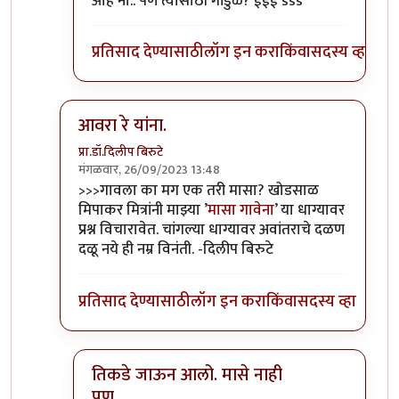
ओह नो.. पण त्यासाठी गांडुळे? ईईई sss
प्रतिसाद देण्यासाठी
लॉग इन करा
किंवा
सदस्य व्हा
आवरा रे यांना.
प्रा.डॉ.दिलीप बिरुटे
मंगळवार, 26/09/2023 13:48
In reply to
टपोरे गांडुळ आहेत, ही गांडुळं
by
गवि
>>>गावला का मग एक तरी मासा? खोडसाळ
मिपाकर मित्रांनी माझ्या ’
मासा गावेना
’ या धाग्यावर
प्रश्न विचारावेत. चांगल्या धाग्यावर अवांतराचे दळण
दळू नये ही नम्र विनंती. -दिलीप बिरुटे
प्रतिसाद देण्यासाठी
लॉग इन करा
किंवा
सदस्य व्हा
तिकडे जाऊन आलो. मासे नाही
पण