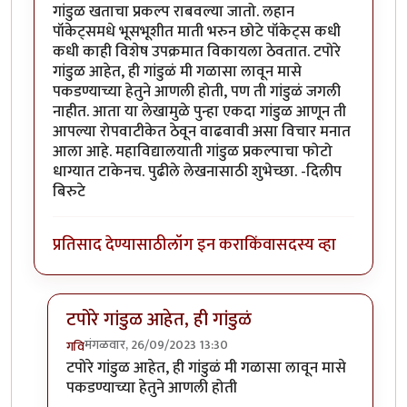
गांडुळ खताचा प्रकल्प राबवल्या जातो. लहान
पॉकेट्समधे भूसभूशीत माती भरुन छोटे पॉकेट्स कधी
कधी काही विशेष उपक्रमात विकायला ठेवतात. टपोरे
गांडुळ आहेत, ही गांडुळं मी गळासा लावून मासे
पकडण्याच्या हेतुने आणली होती, पण ती गांडुळं जगली
नाहीत. आता या लेखामुळे पुन्हा एकदा गांडुळ आणून ती
आपल्या रोपवाटीकेत ठेवून वाढवावी असा विचार मनात
आला आहे. महाविद्यालयाती गांडुळ प्रकल्पाचा फोटो
धाग्यात टाकेनच. पुढीले लेखनासाठी शुभेच्छा. -दिलीप
बिरुटे
प्रतिसाद देण्यासाठी
लॉग इन करा
किंवा
सदस्य व्हा
टपोरे गांडुळ आहेत, ही गांडुळं
मंगळवार, 26/09/2023 13:30
गवि
In reply to
छान. खत प्रकल्प आवडला. आमच्या
by
प्रा.डॉ.दि
टपोरे गांडुळ आहेत, ही गांडुळं मी गळासा लावून मासे
पकडण्याच्या हेतुने आणली होती