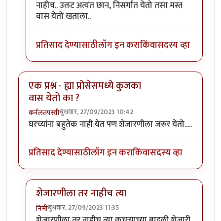
नाहीच.. उलट अत्यंत छान, निसर्गात येतो तसा मस्त
वास येतो खताला..
प्रतिसाद देण्यासाठी
लॉग इन करा
किंवा
सदस्य व्हा
एक प्रश्न - ह्या प्रोसेसमध्ये कुजका
वास येतो का ?
बुधवार, 27/09/2023 10:42
कर्नलतपस्वी
घरच्यांना बहुतेक नाही येत पण शेजारणीला जरूर येतो.....
प्रतिसाद देण्यासाठी
लॉग इन करा
किंवा
सदस्य व्हा
शेजारणीला तर नाहीच त्या
बुधवार, 27/09/2023 11:35
निमी
In reply to
एक प्रश्न - ह्या प्रोसेसमध्ये कुजका वास येतो का ?
शेजारणीला तर नाहीच त्या कचऱ्याच्या बादली शेजारी