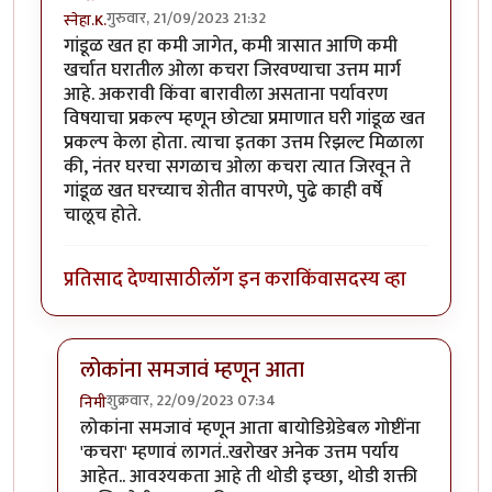
गुरुवार, 21/09/2023 21:32
स्नेहा.K.
गांडूळ खत हा कमी जागेत, कमी त्रासात आणि कमी
खर्चात घरातील ओला कचरा जिरवण्याचा उत्तम मार्ग
आहे. अकरावी किंवा बारावीला असताना पर्यावरण
विषयाचा प्रकल्प म्हणून छोट्या प्रमाणात घरी गांडूळ खत
प्रकल्प केला होता. त्याचा इतका उत्तम रिझल्ट मिळाला
की, नंतर घरचा सगळाच ओला कचरा त्यात जिरवून ते
गांडूळ खत घरच्याच शेतीत वापरणे, पुढे काही वर्षे
चालूच होते.
प्रतिसाद देण्यासाठी
लॉग इन करा
किंवा
सदस्य व्हा
लोकांना समजावं म्हणून आता
शुक्रवार, 22/09/2023 07:34
निमी
In reply to
गांडूळखत
by
स्नेहा.K.
लोकांना समजावं म्हणून आता बायोडिग्रेडेबल गोष्टींना
'कचरा' म्हणावं लागतं..खरोखर अनेक उत्तम पर्याय
आहेत.. आवश्यकता आहे ती थोडी इच्छा, थोडी शक्ती