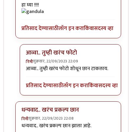
In reply to
एखादा फोटो पाहिजे होता.
by
सौंदाळा (verifie
हा घ्या !!!!
प्रतिसाद देण्यासाठी
लॉग इन करा
किंवा
सदस्य व्हा
आव्वा.. तुम्ही खरंच फोटो
शुक्रवार, 22/09/2023 22:09
निमी
In reply to
कोणाचा? गांडुळाचा?
by
अहिरावण
आव्वा.. तुम्ही खरंच फोटो शोधून छान टाकलाय.
प्रतिसाद देण्यासाठी
लॉग इन करा
किंवा
सदस्य व्हा
धन्यवाद.. खरंच प्रकल्प छान
शुक्रवार, 22/09/2023 22:08
निमी
In reply to
एखादा फोटो पाहिजे होता.
by
सौंदाळा (verifie
धन्यवाद.. खरंच प्रकल्प छान झाला आहे.