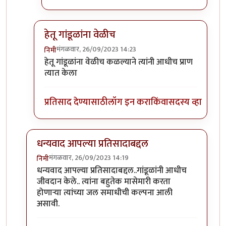
हेतू गांडूळांना वेळीच
मंगळवार, 26/09/2023 14:23
निमी
In reply to
टपोरे गांडुळ आहेत, ही गांडुळं
by
गवि
हेतू गांडूळांना वेळीच कळल्याने त्यांनी आधीच प्राण
त्यात केला
प्रतिसाद देण्यासाठी
लॉग इन करा
किंवा
सदस्य व्हा
धन्यवाद आपल्या प्रतिसादाबद्दल
मंगळवार, 26/09/2023 14:19
निमी
In reply to
छान. खत प्रकल्प आवडला. आमच्या
by
प्रा.डॉ.दि
धन्यवाद आपल्या प्रतिसादाबद्दल..गांडूळांनी आधीच
जीवदान केले.. त्यांना बहुतेक मासेमारी करता
होणाऱ्या त्यांच्या जल समाधीची कल्पना आली
असावी.