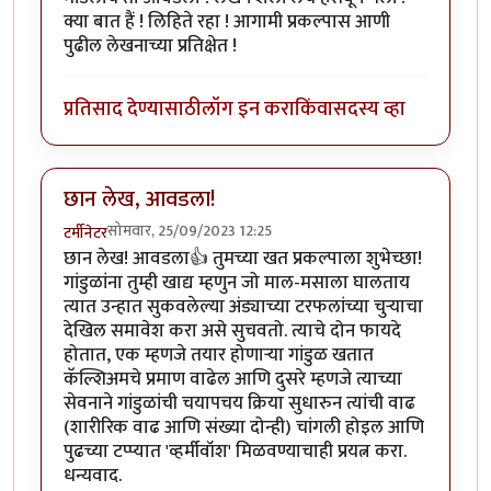
क्या बात हैं ! लिहिते रहा ! आगामी प्रकल्पास आणी
पुढील लेखनाच्या प्रतिक्षेत !
प्रतिसाद देण्यासाठी
लॉग इन करा
किंवा
सदस्य व्हा
छान लेख, आवडला!
सोमवार, 25/09/2023 12:25
टर्मीनेटर
छान लेख! आवडला👍 तुमच्या खत प्रकल्पाला शुभेच्छा!
गांडुळांना तुम्ही खाद्य म्हणुन जो माल-मसाला घालताय
त्यात उन्हात सुकवलेल्या अंड्याच्या टरफलांच्या चुऱ्याचा
देखिल समावेश करा असे सुचवतो. त्याचे दोन फायदे
होतात, एक म्हणजे तयार होणाऱ्या गांडुळ खतात
कॅल्शिअमचे प्रमाण वाढेल आणि दुसरे म्हणजे त्याच्या
सेवनाने गांडुळांची चयापचय क्रिया सुधारुन त्यांची वाढ
(शारीरिक वाढ आणि संख्या दोन्ही) चांगली होइल आणि
पुढच्या टप्प्यात 'व्हर्मीवॉश' मिळवण्याचाही प्रयत्न करा.
धन्यवाद.