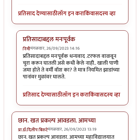
प्रतिसाद देण्यासाठी
लॉग इन करा
किंवा
सदस्य व्हा
प्रतिसादाबद्दल मनःपूर्वक
मंगळवार, 26/09/2023 14:16
निमी
In reply to
छान लेख, आवडला!
by
टर्मीनेटर
प्रतिसादाबद्दल मनःपूर्वक धन्यवाद .टरफल वाळवून
चुरा करून घातली असे कधी केले नाही.. खाली पाणी
जमा होते ते वर्मी वॉश का? ते मात्र नियमित झाडांच्या
पानांवर मुळांवर घालते.
प्रतिसाद देण्यासाठी
लॉग इन करा
किंवा
सदस्य व्हा
छान. खत प्रकल्प आवडला. आमच्या
मंगळवार, 26/09/2023 13:19
प्रा.डॉ.दिलीप बिरुटे
छान. खत प्रकल्प आवडला. आमच्या महाविद्यालयात