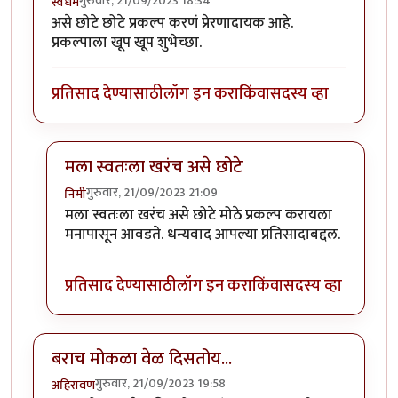
गुरुवार, 21/09/2023 18:34
स्वधर्म
असे छोटे छोटे प्रकल्प करणं प्रेरणादायक आहे.
प्रकल्पाला खूप खूप शुभेच्छा.
प्रतिसाद देण्यासाठी
लॉग इन करा
किंवा
सदस्य व्हा
मला स्वतःला खरंच असे छोटे
गुरुवार, 21/09/2023 21:09
निमी
In reply to
वा क्या बात हॅ
by
स्वधर्म
मला स्वतःला खरंच असे छोटे मोठे प्रकल्प करायला
मनापासून आवडते. धन्यवाद आपल्या प्रतिसादाबद्दल.
प्रतिसाद देण्यासाठी
लॉग इन करा
किंवा
सदस्य व्हा
बराच मोकळा वेळ दिसतोय...
गुरुवार, 21/09/2023 19:58
अहिरावण