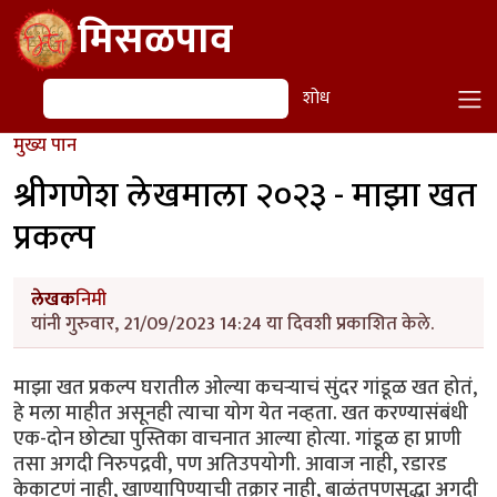
Skip to main content
मिसळपाव
शोध
शोध
मुख्य पान
श्रीगणेश लेखमाला २०२३ - माझा खत
प्रकल्प
लेखक
निमी
यांनी गुरुवार, 21/09/2023 14:24 या दिवशी प्रकाशित केले.
माझा खत प्रकल्प घरातील ओल्या कचऱ्याचं सुंदर गांडूळ खत होतं,
हे मला माहीत असूनही त्याचा योग येत नव्हता. खत करण्यासंबंधी
एक-दोन छोट्या पुस्तिका वाचनात आल्या होत्या. गांडूळ हा प्राणी
तसा अगदी निरुपद्रवी, पण अतिउपयोगी. आवाज नाही, रडारड
केकाटणं नाही, खाण्यापिण्याची तक्रार नाही, बाळंतपणसुद्धा अगदी