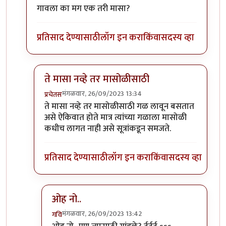
गावला का मग एक तरी मासा?
प्रतिसाद देण्यासाठी
लॉग इन करा
किंवा
सदस्य व्हा
ते मासा नव्हे तर मासोळीसाठी
मंगळवार, 26/09/2023 13:34
प्रचेतस
In reply to
टपोरे गांडुळ आहेत, ही गांडुळं
by
गवि
ते मासा नव्हे तर मासोळीसाठी गळ लावून बसतात
असे ऐकिवात होते मात्र त्यांच्या गळाला मासोळी
कधीच लागत नाही असे सूत्रांकडून समजते.
प्रतिसाद देण्यासाठी
लॉग इन करा
किंवा
सदस्य व्हा
ओह नो..
मंगळवार, 26/09/2023 13:42
गवि
In reply to
ते मासा नव्हे तर मासोळीसाठी
by
प्रचेतस