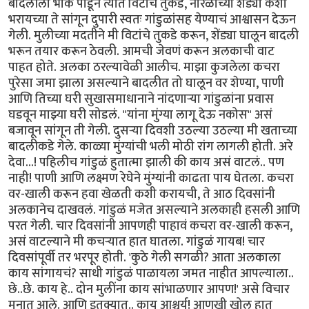
बादलीला भोकं पाडून त्यात विटांचे तुकडे, नारळाच्या शेंड्या कशा
भरायच्या ते सांगून दुपारी स्वतः गांडुळांसह येण्याचं आश्वासन देऊन
गेली. मुलीच्या मदतीने मी विटांचे तुकडे करून, शेंड्या घालून बादली
भरून तयार करून ठेवली. आमची जेवणं करून अलकाची वाट
पाहत होते. अलका ठरल्यावेळी आलीच. माझा कुजलेला कचरा
पुरेसा जमा झाला असल्याने बादलीत तो घालून वर शेण्या, पाणी
आणि तिच्या घरी सुखासमाधानाने नांदणाऱ्या गांडुळांना प्रवास
घडवून माझ्या घरी सोडलं. "यांना मुंग्या लागू देऊ नकोस" असं
बजावून सांगून ती गेली. दुसऱ्या दिवशी उठल्या उठल्या मी खताच्या
बादलीकडे गेले. काळ्या मुंग्यांची भली मोठी रांग लागली होती. अरे
देवा...! पहिलीच गांडुळं हुतात्मा झाली की काय असं वाटलं.. पण
नाही! पाणी आणि लक्ष्मण रेघेने मुंग्यांनी काढता पाय घेतला. कचरा
वर-खाली करून हवा खेळती कशी करायची, ते आठ दिवसांनी
अलकानेच दाखवलं. गांडुळं मजेत असल्याने अलकाही हसली आणि
परत गेली. चार दिवसांनी आपणही पाहावं कचरा वर-खाली करून,
असं वाटल्याने मी कचऱ्यात हात घातला. गांडुळं गायब! चार
दिवसांपूर्वी तर भरपूर होती. 'कुठे गेली सगळी? आता अलकाला
काय सांगायचं? साधी गांडुळं पाळायला जमत नाहीत आपल्याला..
छे..छे. काय हे.. दोन मुलींना काय सांभाळणार आपण!' असे विचार
मनात आले. आणि इतक्यात.. काय आश्चर्य! आणखी खोल हात