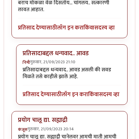
बराच मोकळा वेळ दिसतोय... चांगलय.. सत्कारणी
लावत आहात.
प्रतिसाद देण्यासाठी
लॉग इन करा
किंवा
सदस्य व्हा
प्रतिसादाबद्दल धन्यवाद.. आवड
गुरुवार, 21/09/2023 21:10
निमी
In reply to
बराच मोकळा वेळ दिसतोय...
by
अहिरावण
प्रतिसादाबद्दल धन्यवाद.. आवड असली की सवड
मिळते तसे काहीसे झाले आहे.
प्रतिसाद देण्यासाठी
लॉग इन करा
किंवा
सदस्य व्हा
प्रयोग चालू द्या. सह्याद्री
गुरुवार, 21/09/2023 20:14
कंजूस
प्रयोग चालू द्या. सह्याद्री चानेलवर आमची माती आमची