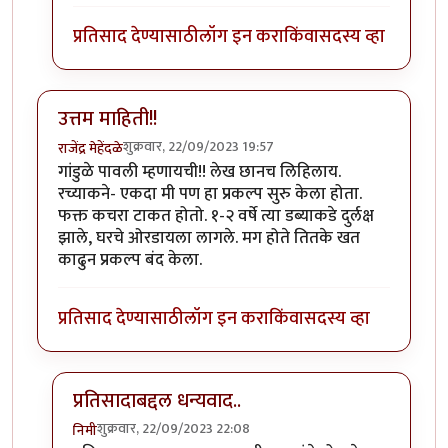
प्रतिसाद देण्यासाठी
लॉग इन करा
किंवा
सदस्य व्हा
उत्तम माहिती!!
शुक्रवार, 22/09/2023 19:57
राजेंद्र मेहेंदळे
गांडुळे पावली म्हणायची!! लेख छानच लिहिलाय.
रच्याकने- एकदा मी पण हा प्रकल्प सुरु केला होता.
फक्त कचरा टाकत होतो. १-२ वर्षे त्या डब्याकडे दुर्लक्ष
झाले, घरचे ओरडायला लागले. मग होते तितके खत
काढुन प्रकल्प बंद केला.
प्रतिसाद देण्यासाठी
लॉग इन करा
किंवा
सदस्य व्हा
प्रतिसादाबद्दल धन्यवाद..
शुक्रवार, 22/09/2023 22:08
निमी