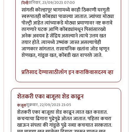
शनिवार, 23/09/2023 07:00
निमी
In reply to
छान प्रकल्प
by
धर्मराजमुटके
सांगली कोल्हापूर भागामध्ये काही ठिकाणी घरगुती
स्वरूपातही कोंबड्या पाळल्या जातात. ज्यांच्या मोठ्या
पोल्ट्री आहेत त्यांच्याकडे मोठ्या प्रमाणावर नष्ट करावे
लागणारे घटक आणि कोंबड्यांमधून पिसांसारख्ये
अनेक अवयव हे सेंद्रिय असल्याने त्याचे उत्तम खत
तयार होते. त्यामध्ये उष्मांक जास्त असल्याचेही
जाणकार सांगतात. रासायनिक खतांना जोड म्हणून
शेणखत, गांडूळ खत, कोंबडी खत वापरले जाते.
प्रतिसाद देण्यासाठी
लॉग इन करा
किंवा
सदस्य व्हा
शेतकरी एका बाजूला शेड काढून
शुक्रवार, 22/09/2023 23:05
कंजूस
शेतकरी एका बाजूला शेड काढून त्यात खत करतात.
कचऱ्याचा ढिगारा पुढेपुढे ओतत जातात. पहिला कचरा
खाऊन संपला की गांडुळे पुढे नव्या कचऱ्यात सरकतात.
मग मागचा खत झालेला ढिगारा उपसून चाळून खत