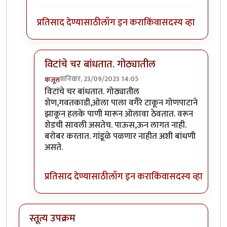
प्रतिसाद देण्यासाठी
लॉग इन करा
किंवा
सदस्य व्हा
विटांचे चर बांधतात. गोठ्यातील
शनिवार, 23/09/2023 14:05
कंजूस
In reply to
गांडूळ खत जमिनीवर करता येत
by
निमी
विटांचे चर बांधतात. गोठ्यातील
शेण,गवतकाडी,ओला पाला वगैरे टाकून गोणपाटाने
झाकून हलके पाणी मारून ओलावा ठेवतात. वरून
शेडची सावली असतेच. पाऊस,ऊन लागत नाही.
बरोबर करतात. गांडूळे पळणार नाहीत अशी बांधणी
असते.
प्रतिसाद देण्यासाठी
लॉग इन करा
किंवा
सदस्य व्हा
स्तूत्य उपक्रम