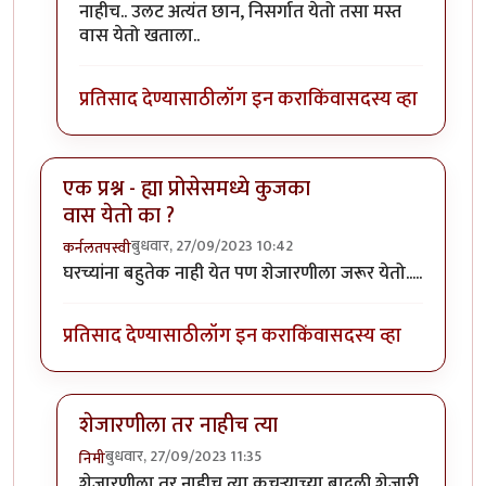
नाहीच.. उलट अत्यंत छान, निसर्गात येतो तसा मस्त
वास येतो खताला..
प्रतिसाद देण्यासाठी
लॉग इन करा
किंवा
सदस्य व्हा
एक प्रश्न - ह्या प्रोसेसमध्ये कुजका
वास येतो का ?
बुधवार, 27/09/2023 10:42
कर्नलतपस्वी
घरच्यांना बहुतेक नाही येत पण शेजारणीला जरूर येतो.....
प्रतिसाद देण्यासाठी
लॉग इन करा
किंवा
सदस्य व्हा
शेजारणीला तर नाहीच त्या
बुधवार, 27/09/2023 11:35
निमी
In reply to
एक प्रश्न - ह्या प्रोसेसमध्ये कुजका वास येतो का ?
शेजारणीला तर नाहीच त्या कचऱ्याच्या बादली शेजारी