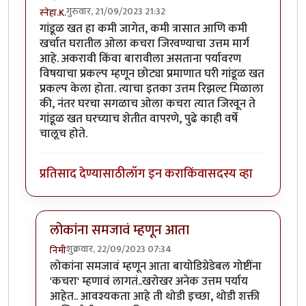
गुरुवार, 21/09/2023 21:32
स्नेहा.K.
गांडूळ खत हा कमी जागेत, कमी त्रासात आणि कमी
खर्चात घरातील ओला कचरा जिरवण्याचा उत्तम मार्ग
आहे. अकरावी किंवा बारावीला असताना पर्यावरण
विषयाचा प्रकल्प म्हणून छोट्या प्रमाणात घरी गांडूळ खत
प्रकल्प केला होता. त्याचा इतका उत्तम रिझल्ट मिळाला
की, नंतर घरचा सगळाच ओला कचरा त्यात जिरवून ते
गांडूळ खत घरच्याच शेतीत वापरणे, पुढे काही वर्षे
चालूच होते.
प्रतिसाद देण्यासाठी
लॉग इन करा
किंवा
सदस्य व्हा
लोकांना समजावं म्हणून आता
शुक्रवार, 22/09/2023 07:34
निमी
In reply to
गांडूळखत
by
स्नेहा.K.
लोकांना समजावं म्हणून आता बायोडिग्रेडेबल गोष्टींना
'कचरा' म्हणावं लागतं..खरोखर अनेक उत्तम पर्याय
आहेत.. आवश्यकता आहे ती थोडी इच्छा, थोडी शक्ती