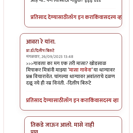
ओह नो.. पण त्यासाठी गांडुळे? ईईई sss
प्रतिसाद देण्यासाठी
लॉग इन करा
किंवा
सदस्य व्हा
आवरा रे यांना.
प्रा.डॉ.दिलीप बिरुटे
मंगळवार, 26/09/2023 13:48
In reply to
टपोरे गांडुळ आहेत, ही गांडुळं
by
गवि
>>>गावला का मग एक तरी मासा? खोडसाळ
मिपाकर मित्रांनी माझ्या ’
मासा गावेना
’ या धाग्यावर
प्रश्न विचारावेत. चांगल्या धाग्यावर अवांतराचे दळण
दळू नये ही नम्र विनंती. -दिलीप बिरुटे
प्रतिसाद देण्यासाठी
लॉग इन करा
किंवा
सदस्य व्हा
तिकडे जाऊन आलो. मासे नाही
पण