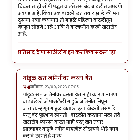
विकतात. ही सोपी पद्धत वाटते.तसं बंद बादलीत जमवणे
अवघड आहे. किंवा एक बादली खत तयार झाले की मग
दुसऱ्या नव्या कचऱ्यात ती गांडुळे पहिल्या बादलीतून
काढून सोडणे आले आणि ते बाल्कनीत करणे खटाटोप
आहे.
प्रतिसाद देण्यासाठी
लॉग इन करा
किंवा
सदस्य व्हा
गांडूळ खत जमिनीवर करता येत
शनिवार, 23/09/2023 07:05
निमी
In reply to
शेतकरी एका बाजूला शेड काढून
by
कंजूस
गांडूळ खत जमिनीवर करता येत नाही कारण आपण
वाढवलेली जोपासलेली गांडुळे जमिनीत निघून
जातात. म्हणून गांडूळ खताला हवा खेळती असणारे
परंतु बंद पृष्ठभाग लागतो.. बादलीत करताना मला तरी
खटाटोप फारसा वाटत नाही परंतु खत तयार
झाल्यावर गांडुळे नवीन बादलीत सोडायचे थोडे काम
करावे लागते हे मान्य..