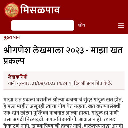
Skip to main content
मिसळपाव
शोध
शोध
मुख्य पान
श्रीगणेश लेखमाला २०२३ - माझा खत
प्रकल्प
लेखक
निमी
यांनी गुरुवार, 21/09/2023 14:24 या दिवशी प्रकाशित केले.
माझा खत प्रकल्प घरातील ओल्या कचऱ्याचं सुंदर गांडूळ खत होतं,
हे मला माहीत असूनही त्याचा योग येत नव्हता. खत करण्यासंबंधी
एक-दोन छोट्या पुस्तिका वाचनात आल्या होत्या. गांडूळ हा प्राणी
तसा अगदी निरुपद्रवी, पण अतिउपयोगी. आवाज नाही, रडारड
केकाटणं नाही, खाण्यापिण्याची तक्रार नाही, बाळंतपणसुद्धा अगदी