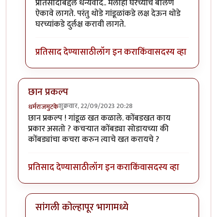
In reply to
उत्तम माहिती!!
by
राजेंद्र मेहेंदळे
प्रतिसादाबद्दल धन्यवाद.. मलाही घरच्यांचे बोलणे
ऐकावे लागते. परंतु थोडे गांडूळांकडे लक्ष देऊन थोडे
घरच्यांकडे दुर्लक्ष करावी लागते.
प्रतिसाद देण्यासाठी
लॉग इन करा
किंवा
सदस्य व्हा
छान प्रकल्प
शुक्रवार, 22/09/2023 20:28
धर्मराजमुटके
छान प्रकल्प ! गांडूळ खत कळाले. कोंबडखत काय
प्रकार असतो ? कचर्‍यात कोंबड्या सोडायच्या की
कोंबड्यांचा कचरा करुन त्याचे खत करायचे ?
प्रतिसाद देण्यासाठी
लॉग इन करा
किंवा
सदस्य व्हा
सांगली कोल्हापूर भागामध्ये