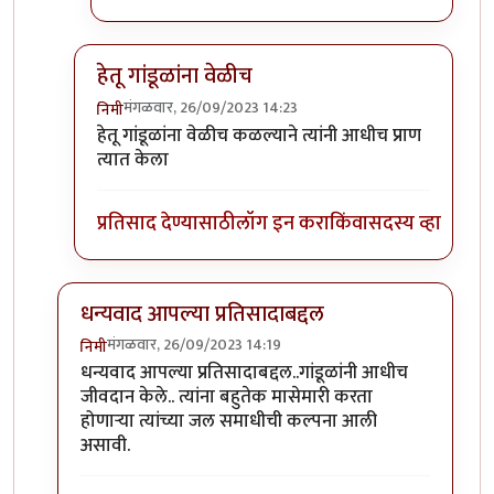
हेतू गांडूळांना वेळीच
मंगळवार, 26/09/2023 14:23
निमी
In reply to
टपोरे गांडुळ आहेत, ही गांडुळं
by
गवि
हेतू गांडूळांना वेळीच कळल्याने त्यांनी आधीच प्राण
त्यात केला
प्रतिसाद देण्यासाठी
लॉग इन करा
किंवा
सदस्य व्हा
धन्यवाद आपल्या प्रतिसादाबद्दल
मंगळवार, 26/09/2023 14:19
निमी
In reply to
छान. खत प्रकल्प आवडला. आमच्या
by
प्रा.डॉ.दि
धन्यवाद आपल्या प्रतिसादाबद्दल..गांडूळांनी आधीच
जीवदान केले.. त्यांना बहुतेक मासेमारी करता
होणाऱ्या त्यांच्या जल समाधीची कल्पना आली
असावी.