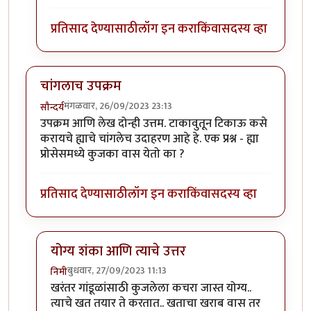
प्रतिसाद देण्यासाठी
लॉग इन करा
किंवा
सदस्य व्हा
चांगलाच उपक्रम
मंगळवार, 26/09/2023 23:13
सौन्दर्य
उपक्रम आणि लेख दोन्ही उत्तम. टाकावुतून टिकाऊ कसे
करायचे ह्याचे चांगलेच उदाहरण आहे हे. एक प्रश्न - ह्या
प्रोसेसमध्ये कुजका वास येतो का ?
प्रतिसाद देण्यासाठी
लॉग इन करा
किंवा
सदस्य व्हा
योग्य शंका आणि त्याचे उत्तर
बुधवार, 27/09/2023 11:13
निमी
In reply to
चांगलाच उपक्रम
by
सौन्दर्य
खरंतर गांडूळांसाठी कुजलेला कचरा जास्त योग्य..
त्याचे खत तयार ते करतात.. खताचा खराब वास तर