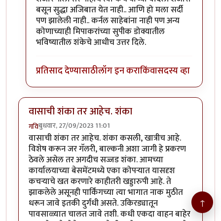
बसून सुद्धा अजिबात येत नाही.. आणि हो मला सर्दी
पण झालेली नाही.. कर्नल साहेबांना नाही पण अन्य
कोणाच्याही मिपाकरांच्या सुपीक डोक्यातील
भविष्यातील शंकेचे आधीच उत्तर दिले.
प्रतिसाद देण्यासाठी
लॉग इन करा
किंवा
सदस्य व्हा
वासाची शंका तर आहेच. शंका
बुधवार, 27/09/2023 11:01
गवि
वासाची शंका तर आहेच. शंका कसली, खात्रीच आहे.
विशेष करून जर गॅलरी, बाल्कनी अशा जागी हे प्रकरण
ठेवले असेल तर अगदीच सज्जड शंका. आमच्या
कार्यालयाच्या बेसमेंटमध्ये एका कोपऱ्यात यासदृश
कचऱ्याचे खत करणारे काहीतरी खड्डारुपी आहे. ते
झाकलेले असूनही पार्किंगच्या त्या भागात नाक मुठीत
↑
धरून जावे इतकी दुर्गंधी असते. उकिरड्यातून
पावसाळ्यात चालत जावे तशी. कधी एकदा वाहन बाहेर