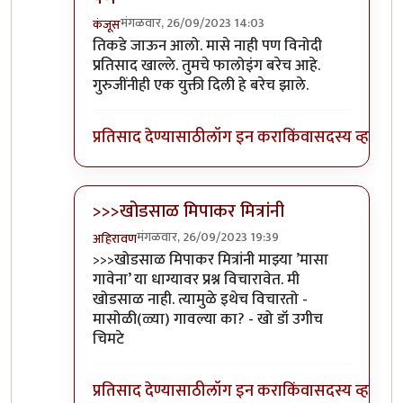
मंगळवार, 26/09/2023 14:03
कंजूस
In reply to
आवरा रे यांना.
by
प्रा.डॉ.दिलीप बिरुटे
तिकडे जाऊन आलो. मासे नाही पण विनोदी
प्रतिसाद खाल्ले. तुमचे फालोइंग बरेच आहे.
गुरुजींनीही एक युक्ती दिली हे बरेच झाले.
प्रतिसाद देण्यासाठी
लॉग इन करा
किंवा
सदस्य व्हा
>>>खोडसाळ मिपाकर मित्रांनी
मंगळवार, 26/09/2023 19:39
अहिरावण
In reply to
आवरा रे यांना.
by
प्रा.डॉ.दिलीप बिरुटे
>>>खोडसाळ मिपाकर मित्रांनी माझ्या ’मासा
गावेना’ या धाग्यावर प्रश्न विचारावेत. मी
खोडसाळ नाही. त्यामुळे इथेच विचारतो -
मासोळी(ळ्या) गावल्या का? - खो डॉ उगीच
चिमटे
प्रतिसाद देण्यासाठी
लॉग इन करा
किंवा
सदस्य व्हा