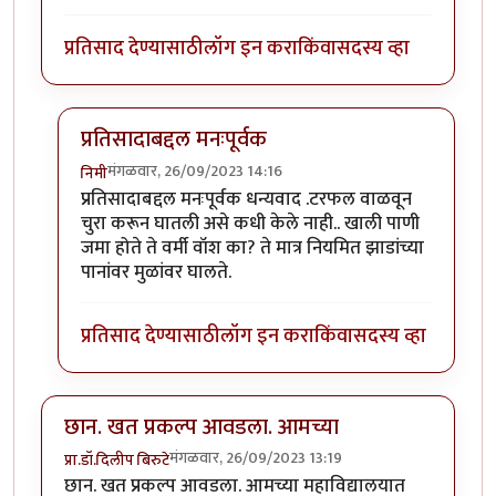
प्रतिसाद देण्यासाठी
लॉग इन करा
किंवा
सदस्य व्हा
प्रतिसादाबद्दल मनःपूर्वक
मंगळवार, 26/09/2023 14:16
निमी
In reply to
छान लेख, आवडला!
by
टर्मीनेटर
प्रतिसादाबद्दल मनःपूर्वक धन्यवाद .टरफल वाळवून
चुरा करून घातली असे कधी केले नाही.. खाली पाणी
जमा होते ते वर्मी वॉश का? ते मात्र नियमित झाडांच्या
पानांवर मुळांवर घालते.
प्रतिसाद देण्यासाठी
लॉग इन करा
किंवा
सदस्य व्हा
छान. खत प्रकल्प आवडला. आमच्या
मंगळवार, 26/09/2023 13:19
प्रा.डॉ.दिलीप बिरुटे
छान. खत प्रकल्प आवडला. आमच्या महाविद्यालयात