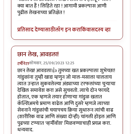
क्या बात हैं ! लिहिते रहा ! आगामी प्रकल्पास आणी
पुढील लेखनाच्या प्रतिक्षेत !
प्रतिसाद देण्यासाठी
लॉग इन करा
किंवा
सदस्य व्हा
छान लेख, आवडला!
सोमवार, 25/09/2023 12:25
टर्मीनेटर
छान लेख! आवडला👍 तुमच्या खत प्रकल्पाला शुभेच्छा!
गांडुळांना तुम्ही खाद्य म्हणुन जो माल-मसाला घालताय
त्यात उन्हात सुकवलेल्या अंड्याच्या टरफलांच्या चुऱ्याचा
देखिल समावेश करा असे सुचवतो. त्याचे दोन फायदे
होतात, एक म्हणजे तयार होणाऱ्या गांडुळ खतात
कॅल्शिअमचे प्रमाण वाढेल आणि दुसरे म्हणजे त्याच्या
सेवनाने गांडुळांची चयापचय क्रिया सुधारुन त्यांची वाढ
(शारीरिक वाढ आणि संख्या दोन्ही) चांगली होइल आणि
पुढच्या टप्प्यात 'व्हर्मीवॉश' मिळवण्याचाही प्रयत्न करा.
धन्यवाद.