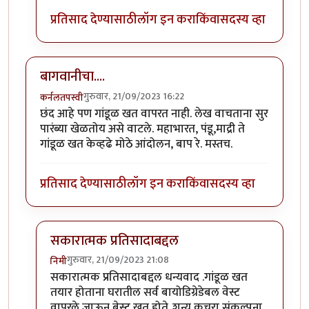
प्रतिसाद देण्यासाठी
लॉग इन करा
किंवा
सदस्य व्हा
बागवानीचा....
गुरुवार, 21/09/2023 16:22
कर्नलतपस्वी
छंद आहे पण गांडूळ खत वापरत नाही. लेख वाचताना सुर
पारंब्या खेळतोय असे वाटले. महाभारत, पंडू,माद्री ते
गांडूळ खत केव्हढे मोठे आंदोलन, बाप रे. मस्तच.
प्रतिसाद देण्यासाठी
लॉग इन करा
किंवा
सदस्य व्हा
सकारात्मक प्रतिसादाबद्दल
गुरुवार, 21/09/2023 21:08
निमी
In reply to
बागवानीचा....
by
कर्नलतपस्वी
सकारात्मक प्रतिसादाबद्दल धन्यवाद .गांडूळ खत
तयार होताना घरातील सर्व बायोडिग्रेडेबल वेस्ट
वापरले जाऊन बेस्ट खत होते..शून्य कचरा संकल्पना