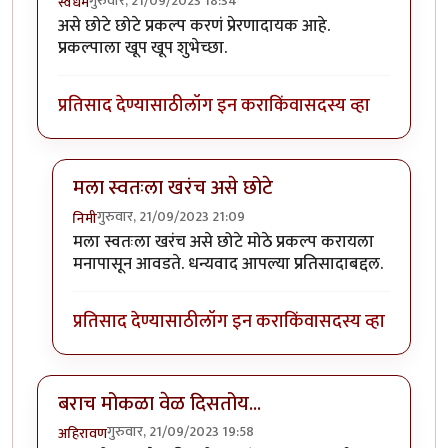
गुरुवार, 21/09/2023 18:34
स्वधर्म
असे छोटे छोटे प्रकल्प करणं प्रेरणादायक आहे.
प्रकल्पाला खूप खूप शुभेच्छा.
प्रतिसाद देण्यासाठी
लॉग इन करा
किंवा
सदस्य व्हा
मला स्वतःला खरंच असे छोटे
गुरुवार, 21/09/2023 21:09
निमी
In reply to
वा क्या बात हॅ
by
स्वधर्म
मला स्वतःला खरंच असे छोटे मोठे प्रकल्प करायला
मनापासून आवडते. धन्यवाद आपल्या प्रतिसादाबद्दल.
प्रतिसाद देण्यासाठी
लॉग इन करा
किंवा
सदस्य व्हा
बराच मोकळा वेळ दिसतोय...
गुरुवार, 21/09/2023 19:58
अहिरावण