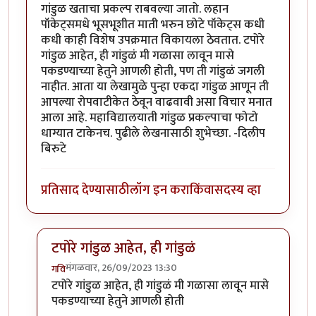
गांडुळ खताचा प्रकल्प राबवल्या जातो. लहान
पॉकेट्समधे भूसभूशीत माती भरुन छोटे पॉकेट्स कधी
कधी काही विशेष उपक्रमात विकायला ठेवतात. टपोरे
गांडुळ आहेत, ही गांडुळं मी गळासा लावून मासे
पकडण्याच्या हेतुने आणली होती, पण ती गांडुळं जगली
नाहीत. आता या लेखामुळे पुन्हा एकदा गांडुळ आणून ती
आपल्या रोपवाटीकेत ठेवून वाढवावी असा विचार मनात
आला आहे. महाविद्यालयाती गांडुळ प्रकल्पाचा फोटो
धाग्यात टाकेनच. पुढीले लेखनासाठी शुभेच्छा. -दिलीप
बिरुटे
प्रतिसाद देण्यासाठी
लॉग इन करा
किंवा
सदस्य व्हा
टपोरे गांडुळ आहेत, ही गांडुळं
मंगळवार, 26/09/2023 13:30
गवि
In reply to
छान. खत प्रकल्प आवडला. आमच्या
by
प्रा.डॉ.दि
टपोरे गांडुळ आहेत, ही गांडुळं मी गळासा लावून मासे
पकडण्याच्या हेतुने आणली होती