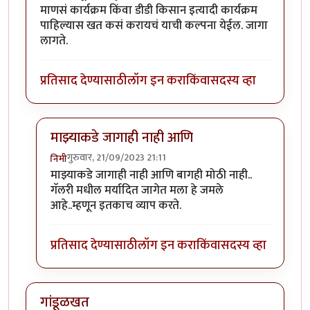
माणसं कार्यक्रम किंवा डीडी किसान इत्यादी कार्यक्रम
पाहिल्यास खत कसं करायचं याची कल्पना येईल. जागा
लागते.
प्रतिसाद देण्यासाठी
लॉग इन करा
किंवा
सदस्य व्हा
माझ्याकडे जागाही नाही आणि
गुरुवार, 21/09/2023 21:11
निमी
In reply to
प्रयोग चालू द्या. सह्याद्री
by
कंजूस
माझ्याकडे जागाही नाही आणि बागही मोठी नाही..
गॅलरी मधील मर्यादित जागेत मला हे जमले
आहे..म्हणून इतकाच व्याप करते.
प्रतिसाद देण्यासाठी
लॉग इन करा
किंवा
सदस्य व्हा
गांडूळखत