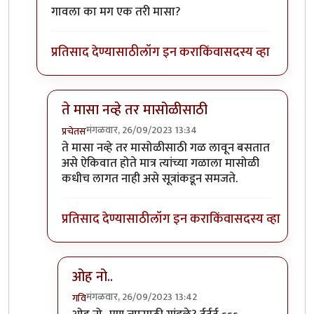
गावला का मग एक तरी मासा?
प्रतिसाद देण्यासाठी
लॉग इन करा
किंवा
सदस्य व्हा
ते मासा नव्हे तर मासोळीसाठी
मंगळवार, 26/09/2023 13:34
प्रचेतस
In reply to
टपोरे गांडुळ आहेत, ही गांडुळं
by
गवि
ते मासा नव्हे तर मासोळीसाठी गळ लावून बसतात
असे ऐकिवात होते मात्र त्यांच्या गळाला मासोळी
कधीच लागत नाही असे सूत्रांकडून समजते.
प्रतिसाद देण्यासाठी
लॉग इन करा
किंवा
सदस्य व्हा
ओह नो..
मंगळवार, 26/09/2023 13:42
गवि
In reply to
ते मासा नव्हे तर मासोळीसाठी
by
प्रचेतस