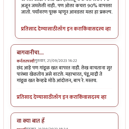
अजून जमलेली नाही.. पण ओला कचरा 90% वापरला
जातो. पर्यावरण पूरक म्हणून आवडला मला हा प्रकल्प.
प्रतिसाद देण्यासाठी
लॉग इन करा
किंवा
सदस्य व्हा
बागवानीचा....
गुरुवार, 21/09/2023 16:22
कर्नलतपस्वी
छंद आहे पण गांडूळ खत वापरत नाही. लेख वाचताना सुर
पारंब्या खेळतोय असे वाटले. महाभारत, पंडू,माद्री ते
गांडूळ खत केव्हढे मोठे आंदोलन, बाप रे. मस्तच.
प्रतिसाद देण्यासाठी
लॉग इन करा
किंवा
सदस्य व्हा
वा क्या बात हॅ