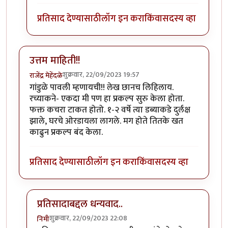
प्रतिसाद देण्यासाठी
लॉग इन करा
किंवा
सदस्य व्हा
उत्तम माहिती!!
शुक्रवार, 22/09/2023 19:57
राजेंद्र मेहेंदळे
गांडुळे पावली म्हणायची!! लेख छानच लिहिलाय.
रच्याकने- एकदा मी पण हा प्रकल्प सुरु केला होता.
फक्त कचरा टाकत होतो. १-२ वर्षे त्या डब्याकडे दुर्लक्ष
झाले, घरचे ओरडायला लागले. मग होते तितके खत
काढुन प्रकल्प बंद केला.
प्रतिसाद देण्यासाठी
लॉग इन करा
किंवा
सदस्य व्हा
प्रतिसादाबद्दल धन्यवाद..
शुक्रवार, 22/09/2023 22:08
निमी