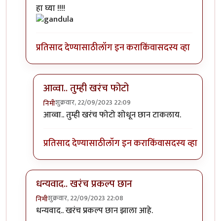
In reply to
एखादा फोटो पाहिजे होता.
by
सौंदाळा (verifie
हा घ्या !!!!
प्रतिसाद देण्यासाठी
लॉग इन करा
किंवा
सदस्य व्हा
आव्वा.. तुम्ही खरंच फोटो
शुक्रवार, 22/09/2023 22:09
निमी
In reply to
कोणाचा? गांडुळाचा?
by
अहिरावण
आव्वा.. तुम्ही खरंच फोटो शोधून छान टाकलाय.
प्रतिसाद देण्यासाठी
लॉग इन करा
किंवा
सदस्य व्हा
धन्यवाद.. खरंच प्रकल्प छान
शुक्रवार, 22/09/2023 22:08
निमी
In reply to
एखादा फोटो पाहिजे होता.
by
सौंदाळा (verifie
धन्यवाद.. खरंच प्रकल्प छान झाला आहे.