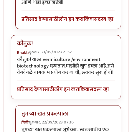
आणि थोडी इच्छाशक्ती!!
प्रतिसाद देण्यासाठी
लॉग इन करा
किंवा
सदस्य व्हा
कौतुक!
गुरुवार, 21/09/2023 21:52
Bhakti
कौतुक! याला vermiculture /environment
biotechnology म्हणतात.माझीही खुप इच्छा आहे,असे
वेगवेगळे बागकाम प्रयोग करण्याची, लवकर सुरू होवो!
प्रतिसाद देण्यासाठी
लॉग इन करा
किंवा
सदस्य व्हा
तुमच्या खत प्रकल्पाला
शुक्रवार, 22/09/2023 07:36
निमी
In reply to
कौतुक!
by
Bhakti
तुमच्या खत प्रकल्पाला शुभेच्छा.. स्वतःसाठीच एक