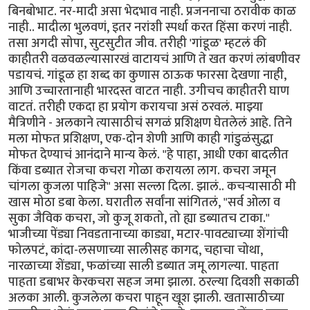
बिनबोभाट. नर-मादी असा भेदभाव नाही. प्रजननाचा ठरावीक काळ
नाही.. मादीला भुलवणं, इतर नरांशी स्पर्धा करत हिंसा करणं नाही.
तसा अगदी सोपा, सुटसुटीत जीव. तरीही 'गांडूळ' म्हटलं की
काहीतरी वळवळल्यासारखं वाटायचं आणि ते खत करणं लांबणीवर
पडायचं. गांडूळ हा शब्द का कुणास ठाऊक फारसा देखणा नाही,
आणि उच्चारतानाही भारदस्त वाटत नाही. उगीचच काहीतरी घाण
वाटतं. तरीही एकदा हा प्रयोग करायचा असं ठरवलं. माझ्या
मैत्रिणीने - अलकाने त्यासाठीचं सगळं प्रशिक्षण घेतलेलं आहे. तिने
मला मोफत प्रशिक्षण, एक-दोन शेणी आणि काही गांडुळंसुद्धा
मोफत देण्याचं आनंदाने मान्य केलं. "हे पाहा, आधी एका बादलीत
किंवा डब्यात रोजचा कचरा गोळा करायला लाग. कचरा जमून
चांगला कुजला पाहिजे" असा सल्ला दिला. झालं.. कचऱ्यासाठी मी
खास मोठा डबा केला. घरातील सर्वांना सांगितलं, "सर्व ओला व
सुका जैविक कचरा, जो कुजू शकतो, तो ह्या डब्यातच टाका."
भाजीच्या पेंड्या निवडतानाच्या काड्या, मटार-पावट्याच्या शेंगांची
फोलपटं, कांदा-लसणाच्या सालीसह कागद, चहाचा चोथा,
नारळाच्या शेंड्या, फळांच्या साली डब्यात जमू लागल्या. पाहता
पाहता डबाभर केरकचरा सहज जमा झाला. ठरल्या दिवशी सकाळी
अलका आली. कुजलेला कचरा पाहून खूश झाली. खतासाठीच्या