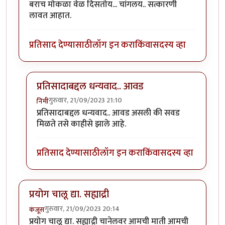
बराच मोकळा वेळ दिसतोय... चांगलय.. सत्कारणी
लावत आहात.
प्रतिसाद देण्यासाठी
लॉग इन करा
किंवा
सदस्य व्हा
प्रतिसादाबद्दल धन्यवाद.. आवड
गुरुवार, 21/09/2023 21:10
निमी
In reply to
बराच मोकळा वेळ दिसतोय...
by
अहिरावण
प्रतिसादाबद्दल धन्यवाद.. आवड असली की सवड
मिळते तसे काहीसे झाले आहे.
प्रतिसाद देण्यासाठी
लॉग इन करा
किंवा
सदस्य व्हा
प्रयोग चालू द्या. सह्याद्री
गुरुवार, 21/09/2023 20:14
कंजूस
प्रयोग चालू द्या. सह्याद्री चानेलवर आमची माती आमची