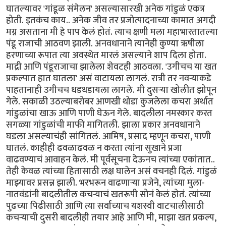
घातल्यावर 'गांडूळ संमेलन' असल्यासारखी अनेक गांडुळं एकत्र
होती. इतकंच काय.. अनेक जीव तर प्रजोत्पादनाच्या कामात अगदी
मग्न असताना मी हे पाप केलं होतं. त्याच क्षणी मला महाभारतातल्या
पंडू राजाची आठवण झाली. अनवधानाने त्यानेही कुण्या ऋषीला
हरणाच्या रूपात त्या अवस्थेत मारलं असल्याने शाप दिला होता.
माद्री आणि पंडूराजाचा झालेला शेवटही आठवला. 'उगीचच या खत
प्रकल्पात हात घातला' असं वाटायला लागलं. रात्री तर नवऱ्याकडे
पाहतानाही उगीचच धडधडायला लागले. मी दुसऱ्या खोलीत झोपून
गेले. सकाळी उठल्याबरोबर आणखी थोडा कुजलेला कचरा अर्थात
गांडुळांचा खाऊ आणि पाणी घेऊन गेले. बादलीला नमस्कार करत
सगळ्या गांडुळांची माफी मागितली. झाला प्रकार अनवधानाने
घडला असल्याचंही सांगितलं. आमिष, प्रसाद म्हणून कचरा, पाणी
घातलं. काहीही ढवळाढवळ न करता त्यांना सुखाने प्रजा
वाढवण्याचं आवाहन केलं. मी पूर्वसूचना देऊनच त्यांच्या एकांतात..
तेही केवळ त्यांच्या हितासाठी लक्ष घालेन असं वचनही दिलं. गांडुळं
माझ्यावर प्रसन्न झाली. भरभरून वाढणाऱ्या प्रजेने, त्यांच्या मुला-
नातवंडांनी बादलीतील कचऱ्याचं खतरूपी सोनं केलं होतं. त्यांच्या
पुढच्या पिढीसाठी आणि त्या सर्वांच्याच यशस्वी वाटचालीसाठी
कचऱ्याची दुसरी बादलीही तयार आहे आणि मी, माझा खत प्रकल्प,