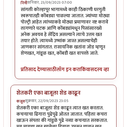
शनिवार, 23/09/2023 07:00
निमी
In reply to
छान प्रकल्प
by
धर्मराजमुटके
सांगली कोल्हापूर भागामध्ये काही ठिकाणी घरगुती
स्वरूपातही कोंबड्या पाळल्या जातात. ज्यांच्या मोठ्या
पोल्ट्री आहेत त्यांच्याकडे मोठ्या प्रमाणावर नष्ट करावे
लागणारे घटक आणि कोंबड्यांमधून पिसांसारख्ये
अनेक अवयव हे सेंद्रिय असल्याने त्याचे उत्तम खत
तयार होते. त्यामध्ये उष्मांक जास्त असल्याचेही
जाणकार सांगतात. रासायनिक खतांना जोड म्हणून
शेणखत, गांडूळ खत, कोंबडी खत वापरले जाते.
प्रतिसाद देण्यासाठी
लॉग इन करा
किंवा
सदस्य व्हा
शेतकरी एका बाजूला शेड काढून
शुक्रवार, 22/09/2023 23:05
कंजूस
शेतकरी एका बाजूला शेड काढून त्यात खत करतात.
कचऱ्याचा ढिगारा पुढेपुढे ओतत जातात. पहिला कचरा
खाऊन संपला की गांडुळे पुढे नव्या कचऱ्यात सरकतात.
मग मागचा खत झालेला ढिगारा उपसून चाळून खत