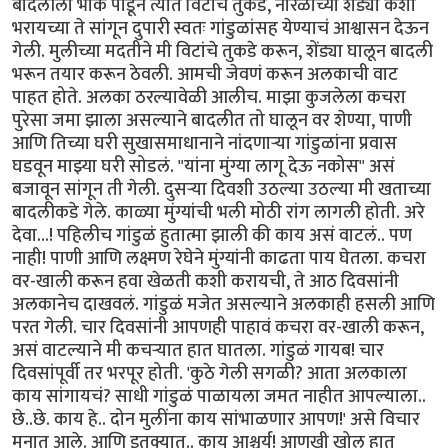
बादलीला भोकं पाडून त्यात विटांचे तुकडे, नारळाच्या शेंड्या कशा
भरायच्या ते सांगून दुपारी स्वतः गांडुळांसह येण्याचं आश्वासन देऊन
गेली. मुलीच्या मदतीने मी विटांचे तुकडे करून, शेंड्या घालून बादली
भरून तयार करून ठेवली. आमची जेवणं करून अलकाची वाट
पाहत होते. अलका ठरल्यावेळी आलीच. माझा कुजलेला कचरा
पुरेसा जमा झाला असल्याने बादलीत तो घालून वर शेण्या, पाणी
आणि तिच्या घरी सुखासमाधानाने नांदणाऱ्या गांडुळांना प्रवास
घडवून माझ्या घरी सोडलं. "यांना मुंग्या लागू देऊ नकोस" असं
बजावून सांगून ती गेली. दुसऱ्या दिवशी उठल्या उठल्या मी खताच्या
बादलीकडे गेले. काळ्या मुंग्यांची भली मोठी रांग लागली होती. अरे
देवा...! पहिलीच गांडुळं हुतात्मा झाली की काय असं वाटलं.. पण
नाही! पाणी आणि लक्ष्मण रेघेने मुंग्यांनी काढता पाय घेतला. कचरा
वर-खाली करून हवा खेळती कशी करायची, ते आठ दिवसांनी
अलकानेच दाखवलं. गांडुळं मजेत असल्याने अलकाही हसली आणि
परत गेली. चार दिवसांनी आपणही पाहावं कचरा वर-खाली करून,
असं वाटल्याने मी कचऱ्यात हात घातला. गांडुळं गायब! चार
दिवसांपूर्वी तर भरपूर होती. 'कुठे गेली सगळी? आता अलकाला
काय सांगायचं? साधी गांडुळं पाळायला जमत नाहीत आपल्याला..
छे..छे. काय हे.. दोन मुलींना काय सांभाळणार आपण!' असे विचार
मनात आले. आणि इतक्यात.. काय आश्चर्य! आणखी खोल हात