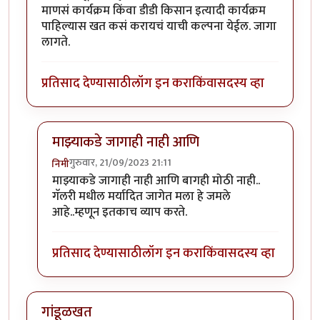
माणसं कार्यक्रम किंवा डीडी किसान इत्यादी कार्यक्रम
पाहिल्यास खत कसं करायचं याची कल्पना येईल. जागा
लागते.
प्रतिसाद देण्यासाठी
लॉग इन करा
किंवा
सदस्य व्हा
माझ्याकडे जागाही नाही आणि
गुरुवार, 21/09/2023 21:11
निमी
In reply to
प्रयोग चालू द्या. सह्याद्री
by
कंजूस
माझ्याकडे जागाही नाही आणि बागही मोठी नाही..
गॅलरी मधील मर्यादित जागेत मला हे जमले
आहे..म्हणून इतकाच व्याप करते.
प्रतिसाद देण्यासाठी
लॉग इन करा
किंवा
सदस्य व्हा
गांडूळखत