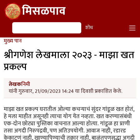
Skip to main content
मिसळपाव
शोध
शोध
मुख्य पान
श्रीगणेश लेखमाला २०२३ - माझा खत
प्रकल्प
लेखक
निमी
यांनी गुरुवार, 21/09/2023 14:24 या दिवशी प्रकाशित केले.
माझा खत प्रकल्प घरातील ओल्या कचऱ्याचं सुंदर गांडूळ खत होतं,
हे मला माहीत असूनही त्याचा योग येत नव्हता. खत करण्यासंबंधी
एक-दोन छोट्या पुस्तिका वाचनात आल्या होत्या. गांडूळ हा प्राणी
तसा अगदी निरुपद्रवी, पण अतिउपयोगी. आवाज नाही, रडारड
केकाटणं नाही, खाण्यापिण्याची तक्रार नाही, बाळंतपणसुद्धा अगदी