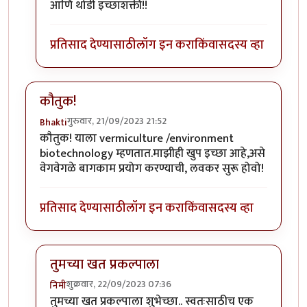
आणि थोडी इच्छाशक्ती!!
प्रतिसाद देण्यासाठी
लॉग इन करा
किंवा
सदस्य व्हा
कौतुक!
गुरुवार, 21/09/2023 21:52
Bhakti
कौतुक! याला vermiculture /environment
biotechnology म्हणतात.माझीही खुप इच्छा आहे,असे
वेगवेगळे बागकाम प्रयोग करण्याची, लवकर सुरू होवो!
प्रतिसाद देण्यासाठी
लॉग इन करा
किंवा
सदस्य व्हा
तुमच्या खत प्रकल्पाला
शुक्रवार, 22/09/2023 07:36
निमी
In reply to
कौतुक!
by
Bhakti
तुमच्या खत प्रकल्पाला शुभेच्छा.. स्वतःसाठीच एक