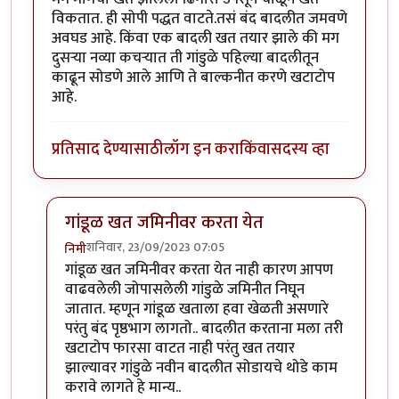
विकतात. ही सोपी पद्धत वाटते.तसं बंद बादलीत जमवणे
अवघड आहे. किंवा एक बादली खत तयार झाले की मग
दुसऱ्या नव्या कचऱ्यात ती गांडुळे पहिल्या बादलीतून
काढून सोडणे आले आणि ते बाल्कनीत करणे खटाटोप
आहे.
प्रतिसाद देण्यासाठी
लॉग इन करा
किंवा
सदस्य व्हा
गांडूळ खत जमिनीवर करता येत
शनिवार, 23/09/2023 07:05
निमी
In reply to
शेतकरी एका बाजूला शेड काढून
by
कंजूस
गांडूळ खत जमिनीवर करता येत नाही कारण आपण
वाढवलेली जोपासलेली गांडुळे जमिनीत निघून
जातात. म्हणून गांडूळ खताला हवा खेळती असणारे
परंतु बंद पृष्ठभाग लागतो.. बादलीत करताना मला तरी
खटाटोप फारसा वाटत नाही परंतु खत तयार
झाल्यावर गांडुळे नवीन बादलीत सोडायचे थोडे काम
करावे लागते हे मान्य..