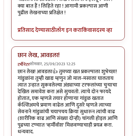
क्या बात हैं ! लिहिते रहा ! आगामी प्रकल्पास आणी
पुढील लेखनाच्या प्रतिक्षेत !
प्रतिसाद देण्यासाठी
लॉग इन करा
किंवा
सदस्य व्हा
छान लेख, आवडला!
सोमवार, 25/09/2023 12:25
टर्मीनेटर
छान लेख! आवडला👍 तुमच्या खत प्रकल्पाला शुभेच्छा!
गांडुळांना तुम्ही खाद्य म्हणुन जो माल-मसाला घालताय
त्यात उन्हात सुकवलेल्या अंड्याच्या टरफलांच्या चुऱ्याचा
देखिल समावेश करा असे सुचवतो. त्याचे दोन फायदे
होतात, एक म्हणजे तयार होणाऱ्या गांडुळ खतात
कॅल्शिअमचे प्रमाण वाढेल आणि दुसरे म्हणजे त्याच्या
सेवनाने गांडुळांची चयापचय क्रिया सुधारुन त्यांची वाढ
(शारीरिक वाढ आणि संख्या दोन्ही) चांगली होइल आणि
पुढच्या टप्प्यात 'व्हर्मीवॉश' मिळवण्याचाही प्रयत्न करा.
धन्यवाद.