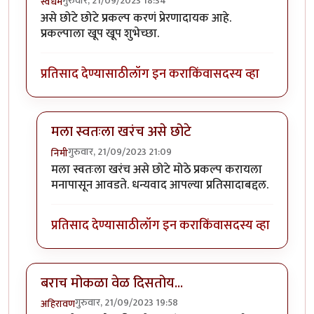
गुरुवार, 21/09/2023 18:34
स्वधर्म
असे छोटे छोटे प्रकल्प करणं प्रेरणादायक आहे.
प्रकल्पाला खूप खूप शुभेच्छा.
प्रतिसाद देण्यासाठी
लॉग इन करा
किंवा
सदस्य व्हा
मला स्वतःला खरंच असे छोटे
गुरुवार, 21/09/2023 21:09
निमी
In reply to
वा क्या बात हॅ
by
स्वधर्म
मला स्वतःला खरंच असे छोटे मोठे प्रकल्प करायला
मनापासून आवडते. धन्यवाद आपल्या प्रतिसादाबद्दल.
प्रतिसाद देण्यासाठी
लॉग इन करा
किंवा
सदस्य व्हा
बराच मोकळा वेळ दिसतोय...
गुरुवार, 21/09/2023 19:58
अहिरावण