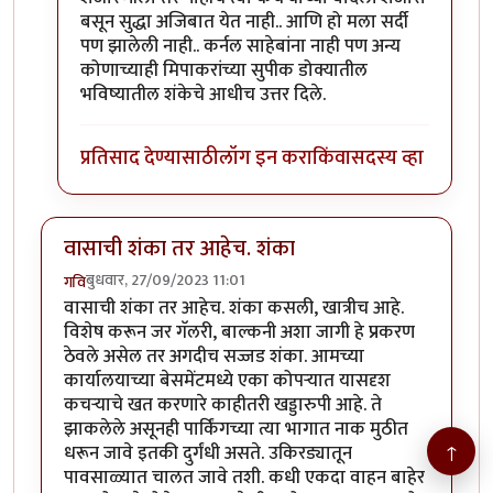
बसून सुद्धा अजिबात येत नाही.. आणि हो मला सर्दी
पण झालेली नाही.. कर्नल साहेबांना नाही पण अन्य
कोणाच्याही मिपाकरांच्या सुपीक डोक्यातील
भविष्यातील शंकेचे आधीच उत्तर दिले.
प्रतिसाद देण्यासाठी
लॉग इन करा
किंवा
सदस्य व्हा
वासाची शंका तर आहेच. शंका
बुधवार, 27/09/2023 11:01
गवि
वासाची शंका तर आहेच. शंका कसली, खात्रीच आहे.
विशेष करून जर गॅलरी, बाल्कनी अशा जागी हे प्रकरण
ठेवले असेल तर अगदीच सज्जड शंका. आमच्या
कार्यालयाच्या बेसमेंटमध्ये एका कोपऱ्यात यासदृश
कचऱ्याचे खत करणारे काहीतरी खड्डारुपी आहे. ते
झाकलेले असूनही पार्किंगच्या त्या भागात नाक मुठीत
↑
धरून जावे इतकी दुर्गंधी असते. उकिरड्यातून
पावसाळ्यात चालत जावे तशी. कधी एकदा वाहन बाहेर