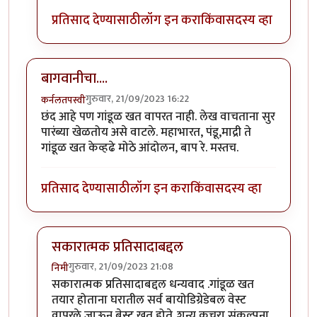
प्रतिसाद देण्यासाठी
लॉग इन करा
किंवा
सदस्य व्हा
बागवानीचा....
गुरुवार, 21/09/2023 16:22
कर्नलतपस्वी
छंद आहे पण गांडूळ खत वापरत नाही. लेख वाचताना सुर
पारंब्या खेळतोय असे वाटले. महाभारत, पंडू,माद्री ते
गांडूळ खत केव्हढे मोठे आंदोलन, बाप रे. मस्तच.
प्रतिसाद देण्यासाठी
लॉग इन करा
किंवा
सदस्य व्हा
सकारात्मक प्रतिसादाबद्दल
गुरुवार, 21/09/2023 21:08
निमी
In reply to
बागवानीचा....
by
कर्नलतपस्वी
सकारात्मक प्रतिसादाबद्दल धन्यवाद .गांडूळ खत
तयार होताना घरातील सर्व बायोडिग्रेडेबल वेस्ट
वापरले जाऊन बेस्ट खत होते..शून्य कचरा संकल्पना