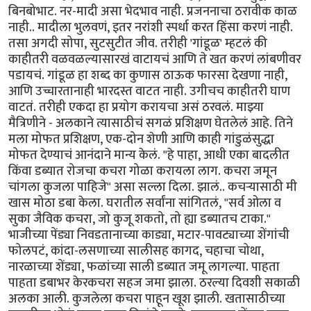
बिनबोभाट. नर-मादी असा भेदभाव नाही. प्रजननाचा ठरावीक काळ
नाही.. मादीला भुलवणं, इतर नरांशी स्पर्धा करत हिंसा करणं नाही.
तसा अगदी सोपा, सुटसुटीत जीव. तरीही 'गांडूळ' म्हटलं की
काहीतरी वळवळल्यासारखं वाटायचं आणि ते खत करणं लांबणीवर
पडायचं. गांडूळ हा शब्द का कुणास ठाऊक फारसा देखणा नाही,
आणि उच्चारतानाही भारदस्त वाटत नाही. उगीचच काहीतरी घाण
वाटतं. तरीही एकदा हा प्रयोग करायचा असं ठरवलं. माझ्या
मैत्रिणीने - अलकाने त्यासाठीचं सगळं प्रशिक्षण घेतलेलं आहे. तिने
मला मोफत प्रशिक्षण, एक-दोन शेणी आणि काही गांडुळंसुद्धा
मोफत देण्याचं आनंदाने मान्य केलं. "हे पाहा, आधी एका बादलीत
किंवा डब्यात रोजचा कचरा गोळा करायला लाग. कचरा जमून
चांगला कुजला पाहिजे" असा सल्ला दिला. झालं.. कचऱ्यासाठी मी
खास मोठा डबा केला. घरातील सर्वांना सांगितलं, "सर्व ओला व
सुका जैविक कचरा, जो कुजू शकतो, तो ह्या डब्यातच टाका."
भाजीच्या पेंड्या निवडतानाच्या काड्या, मटार-पावट्याच्या शेंगांची
फोलपटं, कांदा-लसणाच्या सालीसह कागद, चहाचा चोथा,
नारळाच्या शेंड्या, फळांच्या साली डब्यात जमू लागल्या. पाहता
पाहता डबाभर केरकचरा सहज जमा झाला. ठरल्या दिवशी सकाळी
अलका आली. कुजलेला कचरा पाहून खूश झाली. खतासाठीच्या