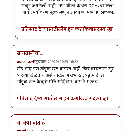
अजून जमलेली नाही.. पण ओला कचरा 90% वापरला
जातो. पर्यावरण पूरक म्हणून आवडला मला हा प्रकल्प.
प्रतिसाद देण्यासाठी
लॉग इन करा
किंवा
सदस्य व्हा
बागवानीचा....
गुरुवार, 21/09/2023 16:22
कर्नलतपस्वी
छंद आहे पण गांडूळ खत वापरत नाही. लेख वाचताना सुर
पारंब्या खेळतोय असे वाटले. महाभारत, पंडू,माद्री ते
गांडूळ खत केव्हढे मोठे आंदोलन, बाप रे. मस्तच.
प्रतिसाद देण्यासाठी
लॉग इन करा
किंवा
सदस्य व्हा
वा क्या बात हॅ