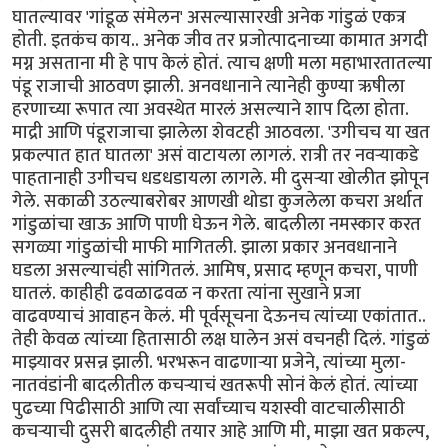
घातल्यावर 'गांडूळ संमेलन' असल्यासारखी अनेक गांडुळं एकत्र
होती. इतकंच काय.. अनेक जीव तर प्रजोत्पादनाच्या कामात अगदी
मग्न असताना मी हे पाप केलं होतं. त्याच क्षणी मला महाभारतातल्या
पंडू राजाची आठवण झाली. अनवधानाने त्यानेही कुण्या ऋषीला
हरणाच्या रूपात त्या अवस्थेत मारलं असल्याने शाप दिला होता.
माद्री आणि पंडूराजाचा झालेला शेवटही आठवला. 'उगीचच या खत
प्रकल्पात हात घातला' असं वाटायला लागलं. रात्री तर नवऱ्याकडे
पाहतानाही उगीचच धडधडायला लागले. मी दुसऱ्या खोलीत झोपून
गेले. सकाळी उठल्याबरोबर आणखी थोडा कुजलेला कचरा अर्थात
गांडुळांचा खाऊ आणि पाणी घेऊन गेले. बादलीला नमस्कार करत
सगळ्या गांडुळांची माफी मागितली. झाला प्रकार अनवधानाने
घडला असल्याचंही सांगितलं. आमिष, प्रसाद म्हणून कचरा, पाणी
घातलं. काहीही ढवळाढवळ न करता त्यांना सुखाने प्रजा
वाढवण्याचं आवाहन केलं. मी पूर्वसूचना देऊनच त्यांच्या एकांतात..
तेही केवळ त्यांच्या हितासाठी लक्ष घालेन असं वचनही दिलं. गांडुळं
माझ्यावर प्रसन्न झाली. भरभरून वाढणाऱ्या प्रजेने, त्यांच्या मुला-
नातवंडांनी बादलीतील कचऱ्याचं खतरूपी सोनं केलं होतं. त्यांच्या
पुढच्या पिढीसाठी आणि त्या सर्वांच्याच यशस्वी वाटचालीसाठी
कचऱ्याची दुसरी बादलीही तयार आहे आणि मी, माझा खत प्रकल्प,