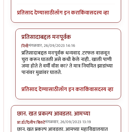
प्रतिसाद देण्यासाठी
लॉग इन करा
किंवा
सदस्य व्हा
प्रतिसादाबद्दल मनःपूर्वक
मंगळवार, 26/09/2023 14:16
निमी
In reply to
छान लेख, आवडला!
by
टर्मीनेटर
प्रतिसादाबद्दल मनःपूर्वक धन्यवाद .टरफल वाळवून
चुरा करून घातली असे कधी केले नाही.. खाली पाणी
जमा होते ते वर्मी वॉश का? ते मात्र नियमित झाडांच्या
पानांवर मुळांवर घालते.
प्रतिसाद देण्यासाठी
लॉग इन करा
किंवा
सदस्य व्हा
छान. खत प्रकल्प आवडला. आमच्या
मंगळवार, 26/09/2023 13:19
प्रा.डॉ.दिलीप बिरुटे
छान. खत प्रकल्प आवडला. आमच्या महाविद्यालयात