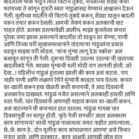
बादलीला भोकं पाडून त्यात विटांचे तुकडे, नारळाच्या शेंड्या कशा
भरायच्या ते सांगून दुपारी स्वतः गांडुळांसह येण्याचं आश्वासन देऊन
गेली. मुलीच्या मदतीने मी विटांचे तुकडे करून, शेंड्या घालून बादली
भरून तयार करून ठेवली. आमची जेवणं करून अलकाची वाट
पाहत होते. अलका ठरल्यावेळी आलीच. माझा कुजलेला कचरा
पुरेसा जमा झाला असल्याने बादलीत तो घालून वर शेण्या, पाणी
आणि तिच्या घरी सुखासमाधानाने नांदणाऱ्या गांडुळांना प्रवास
घडवून माझ्या घरी सोडलं. "यांना मुंग्या लागू देऊ नकोस" असं
बजावून सांगून ती गेली. दुसऱ्या दिवशी उठल्या उठल्या मी खताच्या
बादलीकडे गेले. काळ्या मुंग्यांची भली मोठी रांग लागली होती. अरे
देवा...! पहिलीच गांडुळं हुतात्मा झाली की काय असं वाटलं.. पण
नाही! पाणी आणि लक्ष्मण रेघेने मुंग्यांनी काढता पाय घेतला. कचरा
वर-खाली करून हवा खेळती कशी करायची, ते आठ दिवसांनी
अलकानेच दाखवलं. गांडुळं मजेत असल्याने अलकाही हसली आणि
परत गेली. चार दिवसांनी आपणही पाहावं कचरा वर-खाली करून,
असं वाटल्याने मी कचऱ्यात हात घातला. गांडुळं गायब! चार
दिवसांपूर्वी तर भरपूर होती. 'कुठे गेली सगळी? आता अलकाला
काय सांगायचं? साधी गांडुळं पाळायला जमत नाहीत आपल्याला..
छे..छे. काय हे.. दोन मुलींना काय सांभाळणार आपण!' असे विचार
मनात आले. आणि इतक्यात.. काय आश्चर्य! आणखी खोल हात