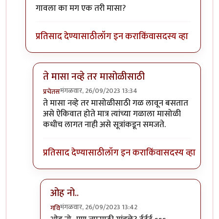
गावला का मग एक तरी मासा?
प्रतिसाद देण्यासाठी
लॉग इन करा
किंवा
सदस्य व्हा
ते मासा नव्हे तर मासोळीसाठी
मंगळवार, 26/09/2023 13:34
प्रचेतस
In reply to
टपोरे गांडुळ आहेत, ही गांडुळं
by
गवि
ते मासा नव्हे तर मासोळीसाठी गळ लावून बसतात
असे ऐकिवात होते मात्र त्यांच्या गळाला मासोळी
कधीच लागत नाही असे सूत्रांकडून समजते.
प्रतिसाद देण्यासाठी
लॉग इन करा
किंवा
सदस्य व्हा
ओह नो..
मंगळवार, 26/09/2023 13:42
गवि
In reply to
ते मासा नव्हे तर मासोळीसाठी
by
प्रचेतस