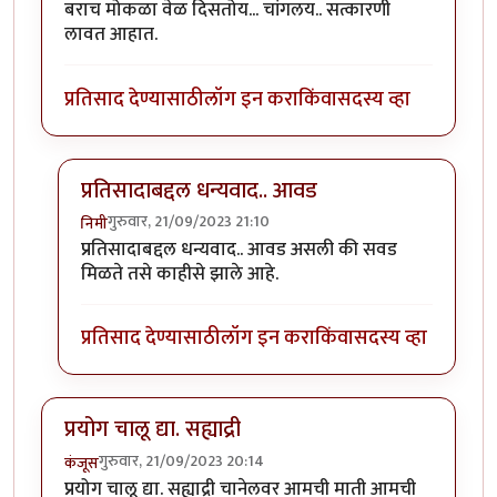
बराच मोकळा वेळ दिसतोय... चांगलय.. सत्कारणी
लावत आहात.
प्रतिसाद देण्यासाठी
लॉग इन करा
किंवा
सदस्य व्हा
प्रतिसादाबद्दल धन्यवाद.. आवड
गुरुवार, 21/09/2023 21:10
निमी
In reply to
बराच मोकळा वेळ दिसतोय...
by
अहिरावण
प्रतिसादाबद्दल धन्यवाद.. आवड असली की सवड
मिळते तसे काहीसे झाले आहे.
प्रतिसाद देण्यासाठी
लॉग इन करा
किंवा
सदस्य व्हा
प्रयोग चालू द्या. सह्याद्री
गुरुवार, 21/09/2023 20:14
कंजूस
प्रयोग चालू द्या. सह्याद्री चानेलवर आमची माती आमची