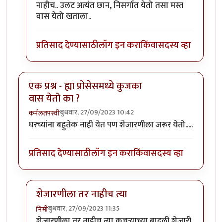
नाहीच.. उलट अत्यंत छान, निसर्गात येतो तसा मस्त
वास येतो खताला..
प्रतिसाद देण्यासाठी
लॉग इन करा
किंवा
सदस्य व्हा
एक प्रश्न - ह्या प्रोसेसमध्ये कुजका
वास येतो का ?
बुधवार, 27/09/2023 10:42
कर्नलतपस्वी
घरच्यांना बहुतेक नाही येत पण शेजारणीला जरूर येतो.....
प्रतिसाद देण्यासाठी
लॉग इन करा
किंवा
सदस्य व्हा
शेजारणीला तर नाहीच त्या
बुधवार, 27/09/2023 11:35
निमी
In reply to
एक प्रश्न - ह्या प्रोसेसमध्ये कुजका वास येतो का ?
शेजारणीला तर नाहीच त्या कचऱ्याच्या बादली शेजारी