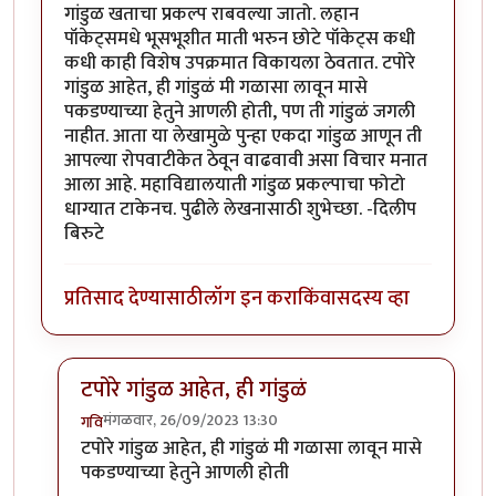
गांडुळ खताचा प्रकल्प राबवल्या जातो. लहान
पॉकेट्समधे भूसभूशीत माती भरुन छोटे पॉकेट्स कधी
कधी काही विशेष उपक्रमात विकायला ठेवतात. टपोरे
गांडुळ आहेत, ही गांडुळं मी गळासा लावून मासे
पकडण्याच्या हेतुने आणली होती, पण ती गांडुळं जगली
नाहीत. आता या लेखामुळे पुन्हा एकदा गांडुळ आणून ती
आपल्या रोपवाटीकेत ठेवून वाढवावी असा विचार मनात
आला आहे. महाविद्यालयाती गांडुळ प्रकल्पाचा फोटो
धाग्यात टाकेनच. पुढीले लेखनासाठी शुभेच्छा. -दिलीप
बिरुटे
प्रतिसाद देण्यासाठी
लॉग इन करा
किंवा
सदस्य व्हा
टपोरे गांडुळ आहेत, ही गांडुळं
मंगळवार, 26/09/2023 13:30
गवि
In reply to
छान. खत प्रकल्प आवडला. आमच्या
by
प्रा.डॉ.दि
टपोरे गांडुळ आहेत, ही गांडुळं मी गळासा लावून मासे
पकडण्याच्या हेतुने आणली होती