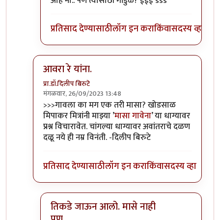
ओह नो.. पण त्यासाठी गांडुळे? ईईई sss
प्रतिसाद देण्यासाठी
लॉग इन करा
किंवा
सदस्य व्हा
आवरा रे यांना.
प्रा.डॉ.दिलीप बिरुटे
मंगळवार, 26/09/2023 13:48
In reply to
टपोरे गांडुळ आहेत, ही गांडुळं
by
गवि
>>>गावला का मग एक तरी मासा? खोडसाळ
मिपाकर मित्रांनी माझ्या ’
मासा गावेना
’ या धाग्यावर
प्रश्न विचारावेत. चांगल्या धाग्यावर अवांतराचे दळण
दळू नये ही नम्र विनंती. -दिलीप बिरुटे
प्रतिसाद देण्यासाठी
लॉग इन करा
किंवा
सदस्य व्हा
तिकडे जाऊन आलो. मासे नाही
पण