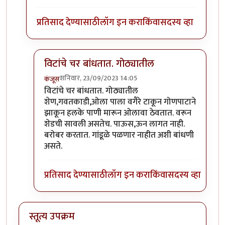
प्रतिसाद देण्यासाठी
लॉग इन करा
किंवा
सदस्य व्हा
विटांचे चर बांधतात. गोठ्यातील
शनिवार, 23/09/2023 14:05
कंजूस
In reply to
गांडूळ खत जमिनीवर करता येत
by
निमी
विटांचे चर बांधतात. गोठ्यातील
शेण,गवतकाडी,ओला पाला वगैरे टाकून गोणपाटाने
झाकून हलके पाणी मारून ओलावा ठेवतात. वरून
शेडची सावली असतेच. पाऊस,ऊन लागत नाही.
बरोबर करतात. गांडूळे पळणार नाहीत अशी बांधणी
असते.
प्रतिसाद देण्यासाठी
लॉग इन करा
किंवा
सदस्य व्हा
स्तूत्य उपक्रम