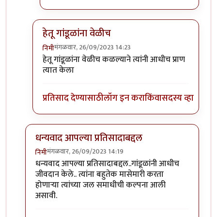
हेतू गांडूळांना वेळीच
मंगळवार, 26/09/2023 14:23
निमी
In reply to
टपोरे गांडुळ आहेत, ही गांडुळं
by
गवि
हेतू गांडूळांना वेळीच कळल्याने त्यांनी आधीच प्राण
त्यात केला
प्रतिसाद देण्यासाठी
लॉग इन करा
किंवा
सदस्य व्हा
धन्यवाद आपल्या प्रतिसादाबद्दल
मंगळवार, 26/09/2023 14:19
निमी
In reply to
छान. खत प्रकल्प आवडला. आमच्या
by
प्रा.डॉ.दि
धन्यवाद आपल्या प्रतिसादाबद्दल..गांडूळांनी आधीच
जीवदान केले.. त्यांना बहुतेक मासेमारी करता
होणाऱ्या त्यांच्या जल समाधीची कल्पना आली
असावी.