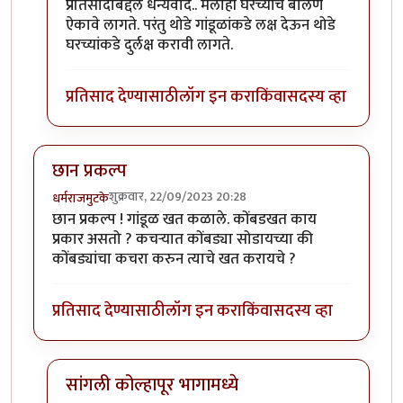
In reply to
उत्तम माहिती!!
by
राजेंद्र मेहेंदळे
प्रतिसादाबद्दल धन्यवाद.. मलाही घरच्यांचे बोलणे
ऐकावे लागते. परंतु थोडे गांडूळांकडे लक्ष देऊन थोडे
घरच्यांकडे दुर्लक्ष करावी लागते.
प्रतिसाद देण्यासाठी
लॉग इन करा
किंवा
सदस्य व्हा
छान प्रकल्प
शुक्रवार, 22/09/2023 20:28
धर्मराजमुटके
छान प्रकल्प ! गांडूळ खत कळाले. कोंबडखत काय
प्रकार असतो ? कचर्‍यात कोंबड्या सोडायच्या की
कोंबड्यांचा कचरा करुन त्याचे खत करायचे ?
प्रतिसाद देण्यासाठी
लॉग इन करा
किंवा
सदस्य व्हा
सांगली कोल्हापूर भागामध्ये