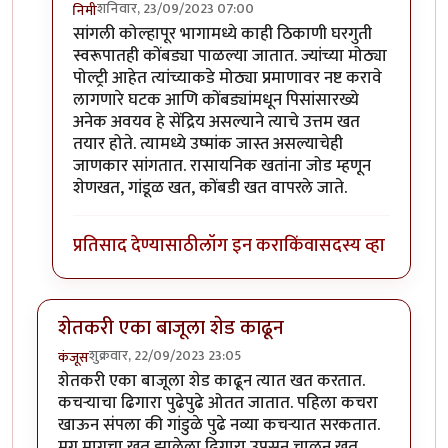
शनिवार, 23/09/2023 07:00
निमी
In reply to
छान प्रकल्प
by
धर्मराजमुटके
सांगली कोल्हापूर भागामध्ये काही ठिकाणी घरगुती
स्वरूपातही कोंबड्या पाळल्या जातात. ज्यांच्या मोठ्या
पोल्ट्री आहेत त्यांच्याकडे मोठ्या प्रमाणावर नष्ट करावे
लागणारे घटक आणि कोंबड्यांमधून पिसांसारख्ये
अनेक अवयव हे सेंद्रिय असल्याने त्याचे उत्तम खत
तयार होते. त्यामध्ये उष्मांक जास्त असल्याचेही
जाणकार सांगतात. रासायनिक खतांना जोड म्हणून
शेणखत, गांडूळ खत, कोंबडी खत वापरले जाते.
प्रतिसाद देण्यासाठी
लॉग इन करा
किंवा
सदस्य व्हा
शेतकरी एका बाजूला शेड काढून
शुक्रवार, 22/09/2023 23:05
कंजूस
शेतकरी एका बाजूला शेड काढून त्यात खत करतात.
कचऱ्याचा ढिगारा पुढेपुढे ओतत जातात. पहिला कचरा
खाऊन संपला की गांडुळे पुढे नव्या कचऱ्यात सरकतात.
मग मागचा खत झालेला ढिगारा उपसून चाळून खत