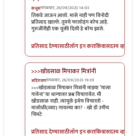
मंगळवार, 26/09/2023 14:03
कंजूस
In reply to
आवरा रे यांना.
by
प्रा.डॉ.दिलीप बिरुटे
तिकडे जाऊन आलो. मासे नाही पण विनोदी
प्रतिसाद खाल्ले. तुमचे फालोइंग बरेच आहे.
गुरुजींनीही एक युक्ती दिली हे बरेच झाले.
प्रतिसाद देण्यासाठी
लॉग इन करा
किंवा
सदस्य व्हा
>>>खोडसाळ मिपाकर मित्रांनी
मंगळवार, 26/09/2023 19:39
अहिरावण
In reply to
आवरा रे यांना.
by
प्रा.डॉ.दिलीप बिरुटे
>>>खोडसाळ मिपाकर मित्रांनी माझ्या ’मासा
गावेना’ या धाग्यावर प्रश्न विचारावेत. मी
खोडसाळ नाही. त्यामुळे इथेच विचारतो -
मासोळी(ळ्या) गावल्या का? - खो डॉ उगीच
चिमटे
प्रतिसाद देण्यासाठी
लॉग इन करा
किंवा
सदस्य व्हा