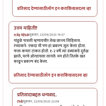
प्रतिसाद देण्यासाठी
लॉग इन करा
किंवा
सदस्य व्हा
उत्तम माहिती!!
शुक्रवार, 22/09/2023 19:57
राजेंद्र मेहेंदळे
गांडुळे पावली म्हणायची!! लेख छानच लिहिलाय.
रच्याकने- एकदा मी पण हा प्रकल्प सुरु केला होता.
फक्त कचरा टाकत होतो. १-२ वर्षे त्या डब्याकडे दुर्लक्ष
झाले, घरचे ओरडायला लागले. मग होते तितके खत
काढुन प्रकल्प बंद केला.
प्रतिसाद देण्यासाठी
लॉग इन करा
किंवा
सदस्य व्हा
प्रतिसादाबद्दल धन्यवाद..
शुक्रवार, 22/09/2023 22:08
निमी