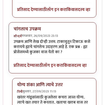
प्रतिसाद देण्यासाठी
लॉग इन करा
किंवा
सदस्य व्हा
चांगलाच उपक्रम
मंगळवार, 26/09/2023 23:13
सौन्दर्य
उपक्रम आणि लेख दोन्ही उत्तम. टाकावुतून टिकाऊ कसे
करायचे ह्याचे चांगलेच उदाहरण आहे हे. एक प्रश्न - ह्या
प्रोसेसमध्ये कुजका वास येतो का ?
प्रतिसाद देण्यासाठी
लॉग इन करा
किंवा
सदस्य व्हा
योग्य शंका आणि त्याचे उत्तर
बुधवार, 27/09/2023 11:13
निमी
In reply to
चांगलाच उपक्रम
by
सौन्दर्य
खरंतर गांडूळांसाठी कुजलेला कचरा जास्त योग्य..
त्याचे खत तयार ते करतात.. खताचा खराब वास तर