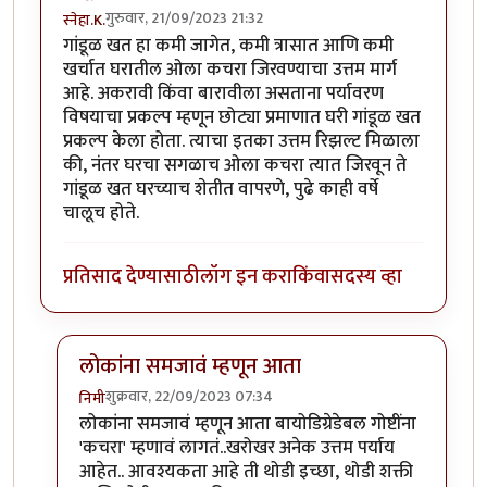
गुरुवार, 21/09/2023 21:32
स्नेहा.K.
गांडूळ खत हा कमी जागेत, कमी त्रासात आणि कमी
खर्चात घरातील ओला कचरा जिरवण्याचा उत्तम मार्ग
आहे. अकरावी किंवा बारावीला असताना पर्यावरण
विषयाचा प्रकल्प म्हणून छोट्या प्रमाणात घरी गांडूळ खत
प्रकल्प केला होता. त्याचा इतका उत्तम रिझल्ट मिळाला
की, नंतर घरचा सगळाच ओला कचरा त्यात जिरवून ते
गांडूळ खत घरच्याच शेतीत वापरणे, पुढे काही वर्षे
चालूच होते.
प्रतिसाद देण्यासाठी
लॉग इन करा
किंवा
सदस्य व्हा
लोकांना समजावं म्हणून आता
शुक्रवार, 22/09/2023 07:34
निमी
In reply to
गांडूळखत
by
स्नेहा.K.
लोकांना समजावं म्हणून आता बायोडिग्रेडेबल गोष्टींना
'कचरा' म्हणावं लागतं..खरोखर अनेक उत्तम पर्याय
आहेत.. आवश्यकता आहे ती थोडी इच्छा, थोडी शक्ती