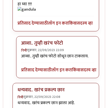
In reply to
एखादा फोटो पाहिजे होता.
by
सौंदाळा (verifie
हा घ्या !!!!
प्रतिसाद देण्यासाठी
लॉग इन करा
किंवा
सदस्य व्हा
आव्वा.. तुम्ही खरंच फोटो
शुक्रवार, 22/09/2023 22:09
निमी
In reply to
कोणाचा? गांडुळाचा?
by
अहिरावण
आव्वा.. तुम्ही खरंच फोटो शोधून छान टाकलाय.
प्रतिसाद देण्यासाठी
लॉग इन करा
किंवा
सदस्य व्हा
धन्यवाद.. खरंच प्रकल्प छान
शुक्रवार, 22/09/2023 22:08
निमी
In reply to
एखादा फोटो पाहिजे होता.
by
सौंदाळा (verifie
धन्यवाद.. खरंच प्रकल्प छान झाला आहे.