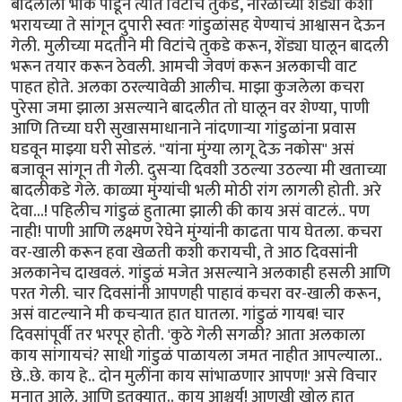
बादलीला भोकं पाडून त्यात विटांचे तुकडे, नारळाच्या शेंड्या कशा
भरायच्या ते सांगून दुपारी स्वतः गांडुळांसह येण्याचं आश्वासन देऊन
गेली. मुलीच्या मदतीने मी विटांचे तुकडे करून, शेंड्या घालून बादली
भरून तयार करून ठेवली. आमची जेवणं करून अलकाची वाट
पाहत होते. अलका ठरल्यावेळी आलीच. माझा कुजलेला कचरा
पुरेसा जमा झाला असल्याने बादलीत तो घालून वर शेण्या, पाणी
आणि तिच्या घरी सुखासमाधानाने नांदणाऱ्या गांडुळांना प्रवास
घडवून माझ्या घरी सोडलं. "यांना मुंग्या लागू देऊ नकोस" असं
बजावून सांगून ती गेली. दुसऱ्या दिवशी उठल्या उठल्या मी खताच्या
बादलीकडे गेले. काळ्या मुंग्यांची भली मोठी रांग लागली होती. अरे
देवा...! पहिलीच गांडुळं हुतात्मा झाली की काय असं वाटलं.. पण
नाही! पाणी आणि लक्ष्मण रेघेने मुंग्यांनी काढता पाय घेतला. कचरा
वर-खाली करून हवा खेळती कशी करायची, ते आठ दिवसांनी
अलकानेच दाखवलं. गांडुळं मजेत असल्याने अलकाही हसली आणि
परत गेली. चार दिवसांनी आपणही पाहावं कचरा वर-खाली करून,
असं वाटल्याने मी कचऱ्यात हात घातला. गांडुळं गायब! चार
दिवसांपूर्वी तर भरपूर होती. 'कुठे गेली सगळी? आता अलकाला
काय सांगायचं? साधी गांडुळं पाळायला जमत नाहीत आपल्याला..
छे..छे. काय हे.. दोन मुलींना काय सांभाळणार आपण!' असे विचार
मनात आले. आणि इतक्यात.. काय आश्चर्य! आणखी खोल हात