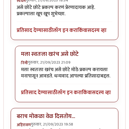
गुरुवार, 21/09/2023 18:34
स्वधर्म
असे छोटे छोटे प्रकल्प करणं प्रेरणादायक आहे.
प्रकल्पाला खूप खूप शुभेच्छा.
प्रतिसाद देण्यासाठी
लॉग इन करा
किंवा
सदस्य व्हा
मला स्वतःला खरंच असे छोटे
गुरुवार, 21/09/2023 21:09
निमी
In reply to
वा क्या बात हॅ
by
स्वधर्म
मला स्वतःला खरंच असे छोटे मोठे प्रकल्प करायला
मनापासून आवडते. धन्यवाद आपल्या प्रतिसादाबद्दल.
प्रतिसाद देण्यासाठी
लॉग इन करा
किंवा
सदस्य व्हा
बराच मोकळा वेळ दिसतोय...
गुरुवार, 21/09/2023 19:58
अहिरावण