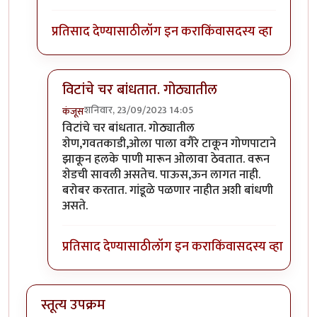
प्रतिसाद देण्यासाठी
लॉग इन करा
किंवा
सदस्य व्हा
विटांचे चर बांधतात. गोठ्यातील
शनिवार, 23/09/2023 14:05
कंजूस
In reply to
गांडूळ खत जमिनीवर करता येत
by
निमी
विटांचे चर बांधतात. गोठ्यातील
शेण,गवतकाडी,ओला पाला वगैरे टाकून गोणपाटाने
झाकून हलके पाणी मारून ओलावा ठेवतात. वरून
शेडची सावली असतेच. पाऊस,ऊन लागत नाही.
बरोबर करतात. गांडूळे पळणार नाहीत अशी बांधणी
असते.
प्रतिसाद देण्यासाठी
लॉग इन करा
किंवा
सदस्य व्हा
स्तूत्य उपक्रम