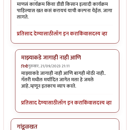
माणसं कार्यक्रम किंवा डीडी किसान इत्यादी कार्यक्रम
पाहिल्यास खत कसं करायचं याची कल्पना येईल. जागा
लागते.
प्रतिसाद देण्यासाठी
लॉग इन करा
किंवा
सदस्य व्हा
माझ्याकडे जागाही नाही आणि
गुरुवार, 21/09/2023 21:11
निमी
In reply to
प्रयोग चालू द्या. सह्याद्री
by
कंजूस
माझ्याकडे जागाही नाही आणि बागही मोठी नाही..
गॅलरी मधील मर्यादित जागेत मला हे जमले
आहे..म्हणून इतकाच व्याप करते.
प्रतिसाद देण्यासाठी
लॉग इन करा
किंवा
सदस्य व्हा
गांडूळखत