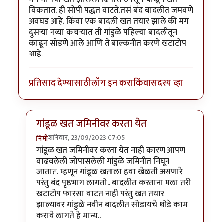
विकतात. ही सोपी पद्धत वाटते.तसं बंद बादलीत जमवणे
अवघड आहे. किंवा एक बादली खत तयार झाले की मग
दुसऱ्या नव्या कचऱ्यात ती गांडुळे पहिल्या बादलीतून
काढून सोडणे आले आणि ते बाल्कनीत करणे खटाटोप
आहे.
प्रतिसाद देण्यासाठी
लॉग इन करा
किंवा
सदस्य व्हा
गांडूळ खत जमिनीवर करता येत
शनिवार, 23/09/2023 07:05
निमी
In reply to
शेतकरी एका बाजूला शेड काढून
by
कंजूस
गांडूळ खत जमिनीवर करता येत नाही कारण आपण
वाढवलेली जोपासलेली गांडुळे जमिनीत निघून
जातात. म्हणून गांडूळ खताला हवा खेळती असणारे
परंतु बंद पृष्ठभाग लागतो.. बादलीत करताना मला तरी
खटाटोप फारसा वाटत नाही परंतु खत तयार
झाल्यावर गांडुळे नवीन बादलीत सोडायचे थोडे काम
करावे लागते हे मान्य..