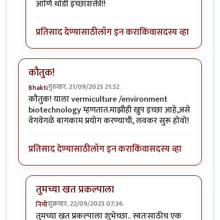
आणि थोडी इच्छाशक्ती!!
प्रतिसाद देण्यासाठी
लॉग इन करा
किंवा
सदस्य व्हा
कौतुक!
गुरुवार, 21/09/2023 21:52
Bhakti
कौतुक! याला vermiculture /environment
biotechnology म्हणतात.माझीही खुप इच्छा आहे,असे
वेगवेगळे बागकाम प्रयोग करण्याची, लवकर सुरू होवो!
प्रतिसाद देण्यासाठी
लॉग इन करा
किंवा
सदस्य व्हा
तुमच्या खत प्रकल्पाला
शुक्रवार, 22/09/2023 07:36
निमी
In reply to
कौतुक!
by
Bhakti
तुमच्या खत प्रकल्पाला शुभेच्छा.. स्वतःसाठीच एक