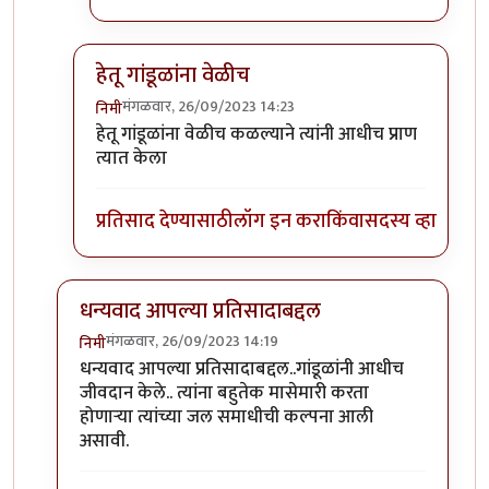
हेतू गांडूळांना वेळीच
मंगळवार, 26/09/2023 14:23
निमी
In reply to
टपोरे गांडुळ आहेत, ही गांडुळं
by
गवि
हेतू गांडूळांना वेळीच कळल्याने त्यांनी आधीच प्राण
त्यात केला
प्रतिसाद देण्यासाठी
लॉग इन करा
किंवा
सदस्य व्हा
धन्यवाद आपल्या प्रतिसादाबद्दल
मंगळवार, 26/09/2023 14:19
निमी
In reply to
छान. खत प्रकल्प आवडला. आमच्या
by
प्रा.डॉ.दि
धन्यवाद आपल्या प्रतिसादाबद्दल..गांडूळांनी आधीच
जीवदान केले.. त्यांना बहुतेक मासेमारी करता
होणाऱ्या त्यांच्या जल समाधीची कल्पना आली
असावी.