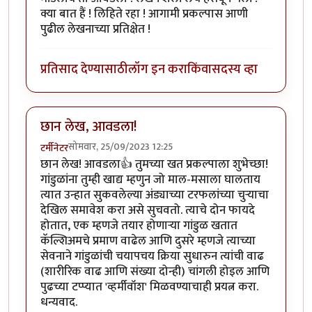
क्या बात हैं ! लिहिते रहा ! आगामी प्रकल्पास आणी
पुढील लेखनाच्या प्रतिक्षेत !
प्रतिसाद देण्यासाठी
लॉग इन करा
किंवा
सदस्य व्हा
छान लेख, आवडला!
सोमवार, 25/09/2023 12:25
टर्मीनेटर
छान लेख! आवडला👍 तुमच्या खत प्रकल्पाला शुभेच्छा!
गांडुळांना तुम्ही खाद्य म्हणुन जो माल-मसाला घालताय
त्यात उन्हात सुकवलेल्या अंड्याच्या टरफलांच्या चुऱ्याचा
देखिल समावेश करा असे सुचवतो. त्याचे दोन फायदे
होतात, एक म्हणजे तयार होणाऱ्या गांडुळ खतात
कॅल्शिअमचे प्रमाण वाढेल आणि दुसरे म्हणजे त्याच्या
सेवनाने गांडुळांची चयापचय क्रिया सुधारुन त्यांची वाढ
(शारीरिक वाढ आणि संख्या दोन्ही) चांगली होइल आणि
पुढच्या टप्प्यात 'व्हर्मीवॉश' मिळवण्याचाही प्रयत्न करा.
धन्यवाद.