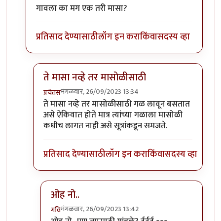
गावला का मग एक तरी मासा?
प्रतिसाद देण्यासाठी
लॉग इन करा
किंवा
सदस्य व्हा
ते मासा नव्हे तर मासोळीसाठी
मंगळवार, 26/09/2023 13:34
प्रचेतस
In reply to
टपोरे गांडुळ आहेत, ही गांडुळं
by
गवि
ते मासा नव्हे तर मासोळीसाठी गळ लावून बसतात
असे ऐकिवात होते मात्र त्यांच्या गळाला मासोळी
कधीच लागत नाही असे सूत्रांकडून समजते.
प्रतिसाद देण्यासाठी
लॉग इन करा
किंवा
सदस्य व्हा
ओह नो..
मंगळवार, 26/09/2023 13:42
गवि
In reply to
ते मासा नव्हे तर मासोळीसाठी
by
प्रचेतस