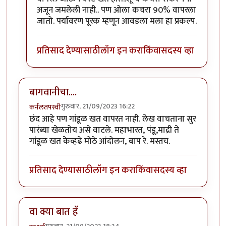
अजून जमलेली नाही.. पण ओला कचरा 90% वापरला
जातो. पर्यावरण पूरक म्हणून आवडला मला हा प्रकल्प.
प्रतिसाद देण्यासाठी
लॉग इन करा
किंवा
सदस्य व्हा
बागवानीचा....
गुरुवार, 21/09/2023 16:22
कर्नलतपस्वी
छंद आहे पण गांडूळ खत वापरत नाही. लेख वाचताना सुर
पारंब्या खेळतोय असे वाटले. महाभारत, पंडू,माद्री ते
गांडूळ खत केव्हढे मोठे आंदोलन, बाप रे. मस्तच.
प्रतिसाद देण्यासाठी
लॉग इन करा
किंवा
सदस्य व्हा
वा क्या बात हॅ