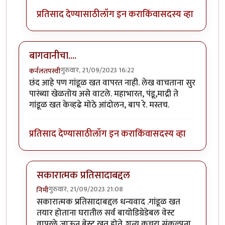
प्रतिसाद देण्यासाठी
लॉग इन करा
किंवा
सदस्य व्हा
बागवानीचा....
गुरुवार, 21/09/2023 16:22
कर्नलतपस्वी
छंद आहे पण गांडूळ खत वापरत नाही. लेख वाचताना सुर
पारंब्या खेळतोय असे वाटले. महाभारत, पंडू,माद्री ते
गांडूळ खत केव्हढे मोठे आंदोलन, बाप रे. मस्तच.
प्रतिसाद देण्यासाठी
लॉग इन करा
किंवा
सदस्य व्हा
सकारात्मक प्रतिसादाबद्दल
गुरुवार, 21/09/2023 21:08
निमी
In reply to
बागवानीचा....
by
कर्नलतपस्वी
सकारात्मक प्रतिसादाबद्दल धन्यवाद .गांडूळ खत
तयार होताना घरातील सर्व बायोडिग्रेडेबल वेस्ट
वापरले जाऊन बेस्ट खत होते..शून्य कचरा संकल्पना