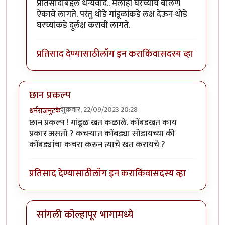
In reply to
उत्तम माहिती!!
by
राजेंद्र मेहेंदळे
प्रतिसादाबद्दल धन्यवाद.. मलाही घरच्यांचे बोलणे
ऐकावे लागते. परंतु थोडे गांडूळांकडे लक्ष देऊन थोडे
घरच्यांकडे दुर्लक्ष करावी लागते.
प्रतिसाद देण्यासाठी
लॉग इन करा
किंवा
सदस्य व्हा
छान प्रकल्प
शुक्रवार, 22/09/2023 20:28
धर्मराजमुटके
छान प्रकल्प ! गांडूळ खत कळाले. कोंबडखत काय
प्रकार असतो ? कचर्‍यात कोंबड्या सोडायच्या की
कोंबड्यांचा कचरा करुन त्याचे खत करायचे ?
प्रतिसाद देण्यासाठी
लॉग इन करा
किंवा
सदस्य व्हा
सांगली कोल्हापूर भागामध्ये