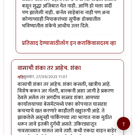
बसून सुद्धा अजिबात येत नाही.. आणि हो मला सर्दी
पण झालेली नाही.. कर्नल साहेबांना नाही पण अन्य
कोणाच्याही मिपाकरांच्या सुपीक डोक्यातील
भविष्यातील शंकेचे आधीच उत्तर दिले.
प्रतिसाद देण्यासाठी
लॉग इन करा
किंवा
सदस्य व्हा
वासाची शंका तर आहेच. शंका
बुधवार, 27/09/2023 11:01
गवि
वासाची शंका तर आहेच. शंका कसली, खात्रीच आहे.
विशेष करून जर गॅलरी, बाल्कनी अशा जागी हे प्रकरण
ठेवले असेल तर अगदीच सज्जड शंका. आमच्या
कार्यालयाच्या बेसमेंटमध्ये एका कोपऱ्यात यासदृश
कचऱ्याचे खत करणारे काहीतरी खड्डारुपी आहे. ते
झाकलेले असूनही पार्किंगच्या त्या भागात नाक मुठीत
↑
धरून जावे इतकी दुर्गंधी असते. उकिरड्यातून
पावसाळ्यात चालत जावे तशी. कधी एकदा वाहन बाहेर