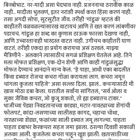
बिनबोभाट. नर-मादी असा भेदभाव नाही. प्रजननाचा ठरावीक काळ
नाही.. मादीला भुलवणं, इतर नरांशी स्पर्धा करत हिंसा करणं नाही.
तसा अगदी सोपा, सुटसुटीत जीव. तरीही 'गांडूळ' म्हटलं की
काहीतरी वळवळल्यासारखं वाटायचं आणि ते खत करणं लांबणीवर
पडायचं. गांडूळ हा शब्द का कुणास ठाऊक फारसा देखणा नाही,
आणि उच्चारतानाही भारदस्त वाटत नाही. उगीचच काहीतरी घाण
वाटतं. तरीही एकदा हा प्रयोग करायचा असं ठरवलं. माझ्या
मैत्रिणीने - अलकाने त्यासाठीचं सगळं प्रशिक्षण घेतलेलं आहे. तिने
मला मोफत प्रशिक्षण, एक-दोन शेणी आणि काही गांडुळंसुद्धा
मोफत देण्याचं आनंदाने मान्य केलं. "हे पाहा, आधी एका बादलीत
किंवा डब्यात रोजचा कचरा गोळा करायला लाग. कचरा जमून
चांगला कुजला पाहिजे" असा सल्ला दिला. झालं.. कचऱ्यासाठी मी
खास मोठा डबा केला. घरातील सर्वांना सांगितलं, "सर्व ओला व
सुका जैविक कचरा, जो कुजू शकतो, तो ह्या डब्यातच टाका."
भाजीच्या पेंड्या निवडतानाच्या काड्या, मटार-पावट्याच्या शेंगांची
फोलपटं, कांदा-लसणाच्या सालीसह कागद, चहाचा चोथा,
नारळाच्या शेंड्या, फळांच्या साली डब्यात जमू लागल्या. पाहता
पाहता डबाभर केरकचरा सहज जमा झाला. ठरल्या दिवशी सकाळी
अलका आली. कुजलेला कचरा पाहून खूश झाली. खतासाठीच्या