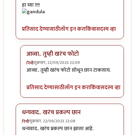
In reply to
एखादा फोटो पाहिजे होता.
by
सौंदाळा (verifie
हा घ्या !!!!
प्रतिसाद देण्यासाठी
लॉग इन करा
किंवा
सदस्य व्हा
आव्वा.. तुम्ही खरंच फोटो
शुक्रवार, 22/09/2023 22:09
निमी
In reply to
कोणाचा? गांडुळाचा?
by
अहिरावण
आव्वा.. तुम्ही खरंच फोटो शोधून छान टाकलाय.
प्रतिसाद देण्यासाठी
लॉग इन करा
किंवा
सदस्य व्हा
धन्यवाद.. खरंच प्रकल्प छान
शुक्रवार, 22/09/2023 22:08
निमी
In reply to
एखादा फोटो पाहिजे होता.
by
सौंदाळा (verifie
धन्यवाद.. खरंच प्रकल्प छान झाला आहे.