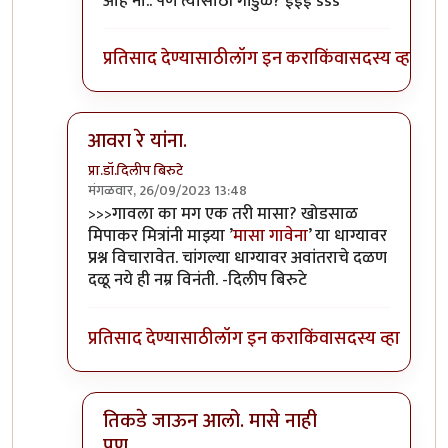
ओह नो.. पण त्यासाठी गांडुळे? ईईई sss
प्रतिसाद देण्यासाठी
लॉग इन करा
किंवा
सदस्य व्हा
आवरा रे यांना.
प्रा.डॉ.दिलीप बिरुटे
मंगळवार, 26/09/2023 13:48
In reply to
टपोरे गांडुळ आहेत, ही गांडुळं
by
गवि
>>>गावला का मग एक तरी मासा? खोडसाळ
मिपाकर मित्रांनी माझ्या ’
मासा गावेना
’ या धाग्यावर
प्रश्न विचारावेत. चांगल्या धाग्यावर अवांतराचे दळण
दळू नये ही नम्र विनंती. -दिलीप बिरुटे
प्रतिसाद देण्यासाठी
लॉग इन करा
किंवा
सदस्य व्हा
तिकडे जाऊन आलो. मासे नाही
पण