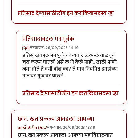
प्रतिसाद देण्यासाठी
लॉग इन करा
किंवा
सदस्य व्हा
प्रतिसादाबद्दल मनःपूर्वक
मंगळवार, 26/09/2023 14:16
निमी
In reply to
छान लेख, आवडला!
by
टर्मीनेटर
प्रतिसादाबद्दल मनःपूर्वक धन्यवाद .टरफल वाळवून
चुरा करून घातली असे कधी केले नाही.. खाली पाणी
जमा होते ते वर्मी वॉश का? ते मात्र नियमित झाडांच्या
पानांवर मुळांवर घालते.
प्रतिसाद देण्यासाठी
लॉग इन करा
किंवा
सदस्य व्हा
छान. खत प्रकल्प आवडला. आमच्या
मंगळवार, 26/09/2023 13:19
प्रा.डॉ.दिलीप बिरुटे
छान. खत प्रकल्प आवडला. आमच्या महाविद्यालयात