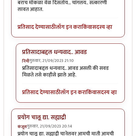
बराच मोकळा वेळ दिसतोय... चांगलय.. सत्कारणी
लावत आहात.
प्रतिसाद देण्यासाठी
लॉग इन करा
किंवा
सदस्य व्हा
प्रतिसादाबद्दल धन्यवाद.. आवड
गुरुवार, 21/09/2023 21:10
निमी
In reply to
बराच मोकळा वेळ दिसतोय...
by
अहिरावण
प्रतिसादाबद्दल धन्यवाद.. आवड असली की सवड
मिळते तसे काहीसे झाले आहे.
प्रतिसाद देण्यासाठी
लॉग इन करा
किंवा
सदस्य व्हा
प्रयोग चालू द्या. सह्याद्री
गुरुवार, 21/09/2023 20:14
कंजूस
प्रयोग चालू द्या. सह्याद्री चानेलवर आमची माती आमची