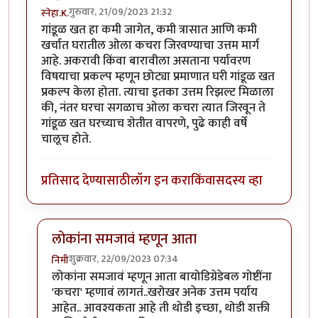
गुरुवार, 21/09/2023 21:32
स्नेहा.K.
गांडूळ खत हा कमी जागेत, कमी त्रासात आणि कमी
खर्चात घरातील ओला कचरा जिरवण्याचा उत्तम मार्ग
आहे. अकरावी किंवा बारावीला असताना पर्यावरण
विषयाचा प्रकल्प म्हणून छोट्या प्रमाणात घरी गांडूळ खत
प्रकल्प केला होता. त्याचा इतका उत्तम रिझल्ट मिळाला
की, नंतर घरचा सगळाच ओला कचरा त्यात जिरवून ते
गांडूळ खत घरच्याच शेतीत वापरणे, पुढे काही वर्षे
चालूच होते.
प्रतिसाद देण्यासाठी
लॉग इन करा
किंवा
सदस्य व्हा
लोकांना समजावं म्हणून आता
शुक्रवार, 22/09/2023 07:34
निमी
In reply to
गांडूळखत
by
स्नेहा.K.
लोकांना समजावं म्हणून आता बायोडिग्रेडेबल गोष्टींना
'कचरा' म्हणावं लागतं..खरोखर अनेक उत्तम पर्याय
आहेत.. आवश्यकता आहे ती थोडी इच्छा, थोडी शक्ती