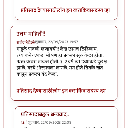
प्रतिसाद देण्यासाठी
लॉग इन करा
किंवा
सदस्य व्हा
उत्तम माहिती!!
शुक्रवार, 22/09/2023 19:57
राजेंद्र मेहेंदळे
गांडुळे पावली म्हणायची!! लेख छानच लिहिलाय.
रच्याकने- एकदा मी पण हा प्रकल्प सुरु केला होता.
फक्त कचरा टाकत होतो. १-२ वर्षे त्या डब्याकडे दुर्लक्ष
झाले, घरचे ओरडायला लागले. मग होते तितके खत
काढुन प्रकल्प बंद केला.
प्रतिसाद देण्यासाठी
लॉग इन करा
किंवा
सदस्य व्हा
प्रतिसादाबद्दल धन्यवाद..
शुक्रवार, 22/09/2023 22:08
निमी