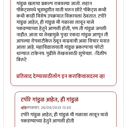
गांडुळ खताचा प्रकल्प राबवल्या जातो. लहान
पॉकेट्समधे भूसभूशीत माती भरुन छोटे पॉकेट्स कधी
कधी काही विशेष उपक्रमात विकायला ठेवतात. टपोरे
गांडुळ आहेत, ही गांडुळं मी गळासा लावून मासे
पकडण्याच्या हेतुने आणली होती, पण ती गांडुळं जगली
नाहीत. आता या लेखामुळे पुन्हा एकदा गांडुळ आणून ती
आपल्या रोपवाटीकेत ठेवून वाढवावी असा विचार मनात
आला आहे. महाविद्यालयाती गांडुळ प्रकल्पाचा फोटो
धाग्यात टाकेनच. पुढीले लेखनासाठी शुभेच्छा. -दिलीप
बिरुटे
प्रतिसाद देण्यासाठी
लॉग इन करा
किंवा
सदस्य व्हा
टपोरे गांडुळ आहेत, ही गांडुळं
मंगळवार, 26/09/2023 13:30
गवि
In reply to
छान. खत प्रकल्प आवडला. आमच्या
by
प्रा.डॉ.दि
टपोरे गांडुळ आहेत, ही गांडुळं मी गळासा लावून मासे
पकडण्याच्या हेतुने आणली होती