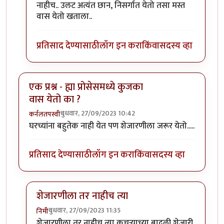
नाहीच.. उलट अत्यंत छान, निसर्गात येतो तसा मस्त
वास येतो खताला..
प्रतिसाद देण्यासाठी
लॉग इन करा
किंवा
सदस्य व्हा
एक प्रश्न - ह्या प्रोसेसमध्ये कुजका
वास येतो का ?
बुधवार, 27/09/2023 10:42
कर्नलतपस्वी
घरच्यांना बहुतेक नाही येत पण शेजारणीला जरूर येतो.....
प्रतिसाद देण्यासाठी
लॉग इन करा
किंवा
सदस्य व्हा
शेजारणीला तर नाहीच त्या
बुधवार, 27/09/2023 11:35
निमी
In reply to
एक प्रश्न - ह्या प्रोसेसमध्ये कुजका वास येतो का ?
शेजारणीला तर नाहीच त्या कचऱ्याच्या बादली शेजारी