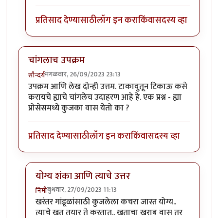
प्रतिसाद देण्यासाठी
लॉग इन करा
किंवा
सदस्य व्हा
चांगलाच उपक्रम
मंगळवार, 26/09/2023 23:13
सौन्दर्य
उपक्रम आणि लेख दोन्ही उत्तम. टाकावुतून टिकाऊ कसे
करायचे ह्याचे चांगलेच उदाहरण आहे हे. एक प्रश्न - ह्या
प्रोसेसमध्ये कुजका वास येतो का ?
प्रतिसाद देण्यासाठी
लॉग इन करा
किंवा
सदस्य व्हा
योग्य शंका आणि त्याचे उत्तर
बुधवार, 27/09/2023 11:13
निमी
In reply to
चांगलाच उपक्रम
by
सौन्दर्य
खरंतर गांडूळांसाठी कुजलेला कचरा जास्त योग्य..
त्याचे खत तयार ते करतात.. खताचा खराब वास तर