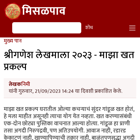
Skip to main content
मिसळपाव
शोध
शोध
मुख्य पान
श्रीगणेश लेखमाला २०२३ - माझा खत
प्रकल्प
लेखक
निमी
यांनी गुरुवार, 21/09/2023 14:24 या दिवशी प्रकाशित केले.
माझा खत प्रकल्प घरातील ओल्या कचऱ्याचं सुंदर गांडूळ खत होतं,
हे मला माहीत असूनही त्याचा योग येत नव्हता. खत करण्यासंबंधी
एक-दोन छोट्या पुस्तिका वाचनात आल्या होत्या. गांडूळ हा प्राणी
तसा अगदी निरुपद्रवी, पण अतिउपयोगी. आवाज नाही, रडारड
केकाटणं नाही, खाण्यापिण्याची तक्रार नाही, बाळंतपणसुद्धा अगदी