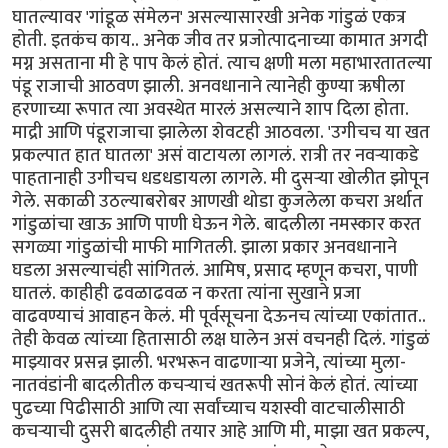
घातल्यावर 'गांडूळ संमेलन' असल्यासारखी अनेक गांडुळं एकत्र
होती. इतकंच काय.. अनेक जीव तर प्रजोत्पादनाच्या कामात अगदी
मग्न असताना मी हे पाप केलं होतं. त्याच क्षणी मला महाभारतातल्या
पंडू राजाची आठवण झाली. अनवधानाने त्यानेही कुण्या ऋषीला
हरणाच्या रूपात त्या अवस्थेत मारलं असल्याने शाप दिला होता.
माद्री आणि पंडूराजाचा झालेला शेवटही आठवला. 'उगीचच या खत
प्रकल्पात हात घातला' असं वाटायला लागलं. रात्री तर नवऱ्याकडे
पाहतानाही उगीचच धडधडायला लागले. मी दुसऱ्या खोलीत झोपून
गेले. सकाळी उठल्याबरोबर आणखी थोडा कुजलेला कचरा अर्थात
गांडुळांचा खाऊ आणि पाणी घेऊन गेले. बादलीला नमस्कार करत
सगळ्या गांडुळांची माफी मागितली. झाला प्रकार अनवधानाने
घडला असल्याचंही सांगितलं. आमिष, प्रसाद म्हणून कचरा, पाणी
घातलं. काहीही ढवळाढवळ न करता त्यांना सुखाने प्रजा
वाढवण्याचं आवाहन केलं. मी पूर्वसूचना देऊनच त्यांच्या एकांतात..
तेही केवळ त्यांच्या हितासाठी लक्ष घालेन असं वचनही दिलं. गांडुळं
माझ्यावर प्रसन्न झाली. भरभरून वाढणाऱ्या प्रजेने, त्यांच्या मुला-
नातवंडांनी बादलीतील कचऱ्याचं खतरूपी सोनं केलं होतं. त्यांच्या
पुढच्या पिढीसाठी आणि त्या सर्वांच्याच यशस्वी वाटचालीसाठी
कचऱ्याची दुसरी बादलीही तयार आहे आणि मी, माझा खत प्रकल्प,