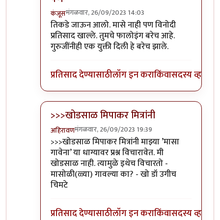
मंगळवार, 26/09/2023 14:03
कंजूस
In reply to
आवरा रे यांना.
by
प्रा.डॉ.दिलीप बिरुटे
तिकडे जाऊन आलो. मासे नाही पण विनोदी
प्रतिसाद खाल्ले. तुमचे फालोइंग बरेच आहे.
गुरुजींनीही एक युक्ती दिली हे बरेच झाले.
प्रतिसाद देण्यासाठी
लॉग इन करा
किंवा
सदस्य व्हा
>>>खोडसाळ मिपाकर मित्रांनी
मंगळवार, 26/09/2023 19:39
अहिरावण
In reply to
आवरा रे यांना.
by
प्रा.डॉ.दिलीप बिरुटे
>>>खोडसाळ मिपाकर मित्रांनी माझ्या ’मासा
गावेना’ या धाग्यावर प्रश्न विचारावेत. मी
खोडसाळ नाही. त्यामुळे इथेच विचारतो -
मासोळी(ळ्या) गावल्या का? - खो डॉ उगीच
चिमटे
प्रतिसाद देण्यासाठी
लॉग इन करा
किंवा
सदस्य व्हा