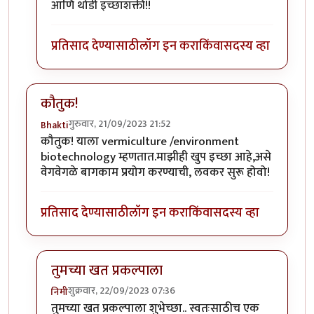
आणि थोडी इच्छाशक्ती!!
प्रतिसाद देण्यासाठी
लॉग इन करा
किंवा
सदस्य व्हा
कौतुक!
गुरुवार, 21/09/2023 21:52
Bhakti
कौतुक! याला vermiculture /environment
biotechnology म्हणतात.माझीही खुप इच्छा आहे,असे
वेगवेगळे बागकाम प्रयोग करण्याची, लवकर सुरू होवो!
प्रतिसाद देण्यासाठी
लॉग इन करा
किंवा
सदस्य व्हा
तुमच्या खत प्रकल्पाला
शुक्रवार, 22/09/2023 07:36
निमी
In reply to
कौतुक!
by
Bhakti
तुमच्या खत प्रकल्पाला शुभेच्छा.. स्वतःसाठीच एक