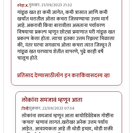
गुरुवार, 21/09/2023 21:32
स्नेहा.K.
गांडूळ खत हा कमी जागेत, कमी त्रासात आणि कमी
खर्चात घरातील ओला कचरा जिरवण्याचा उत्तम मार्ग
आहे. अकरावी किंवा बारावीला असताना पर्यावरण
विषयाचा प्रकल्प म्हणून छोट्या प्रमाणात घरी गांडूळ खत
प्रकल्प केला होता. त्याचा इतका उत्तम रिझल्ट मिळाला
की, नंतर घरचा सगळाच ओला कचरा त्यात जिरवून ते
गांडूळ खत घरच्याच शेतीत वापरणे, पुढे काही वर्षे
चालूच होते.
प्रतिसाद देण्यासाठी
लॉग इन करा
किंवा
सदस्य व्हा
लोकांना समजावं म्हणून आता
शुक्रवार, 22/09/2023 07:34
निमी
In reply to
गांडूळखत
by
स्नेहा.K.
लोकांना समजावं म्हणून आता बायोडिग्रेडेबल गोष्टींना
'कचरा' म्हणावं लागतं..खरोखर अनेक उत्तम पर्याय
आहेत.. आवश्यकता आहे ती थोडी इच्छा, थोडी शक्ती