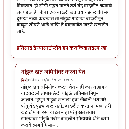
विकतात. ही सोपी पद्धत वाटते.तसं बंद बादलीत जमवणे
अवघड आहे. किंवा एक बादली खत तयार झाले की मग
दुसऱ्या नव्या कचऱ्यात ती गांडुळे पहिल्या बादलीतून
काढून सोडणे आले आणि ते बाल्कनीत करणे खटाटोप
आहे.
प्रतिसाद देण्यासाठी
लॉग इन करा
किंवा
सदस्य व्हा
गांडूळ खत जमिनीवर करता येत
शनिवार, 23/09/2023 07:05
निमी
In reply to
शेतकरी एका बाजूला शेड काढून
by
कंजूस
गांडूळ खत जमिनीवर करता येत नाही कारण आपण
वाढवलेली जोपासलेली गांडुळे जमिनीत निघून
जातात. म्हणून गांडूळ खताला हवा खेळती असणारे
परंतु बंद पृष्ठभाग लागतो.. बादलीत करताना मला तरी
खटाटोप फारसा वाटत नाही परंतु खत तयार
झाल्यावर गांडुळे नवीन बादलीत सोडायचे थोडे काम
करावे लागते हे मान्य..