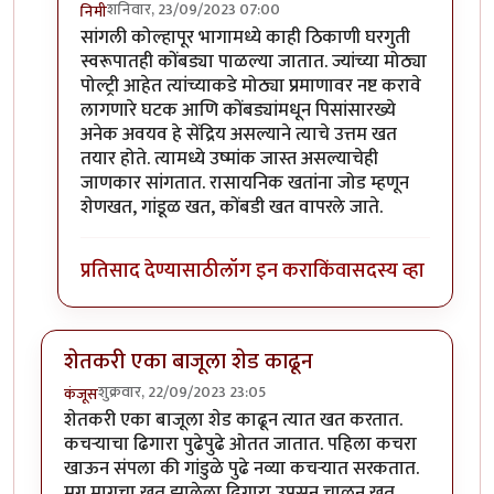
शनिवार, 23/09/2023 07:00
निमी
In reply to
छान प्रकल्प
by
धर्मराजमुटके
सांगली कोल्हापूर भागामध्ये काही ठिकाणी घरगुती
स्वरूपातही कोंबड्या पाळल्या जातात. ज्यांच्या मोठ्या
पोल्ट्री आहेत त्यांच्याकडे मोठ्या प्रमाणावर नष्ट करावे
लागणारे घटक आणि कोंबड्यांमधून पिसांसारख्ये
अनेक अवयव हे सेंद्रिय असल्याने त्याचे उत्तम खत
तयार होते. त्यामध्ये उष्मांक जास्त असल्याचेही
जाणकार सांगतात. रासायनिक खतांना जोड म्हणून
शेणखत, गांडूळ खत, कोंबडी खत वापरले जाते.
प्रतिसाद देण्यासाठी
लॉग इन करा
किंवा
सदस्य व्हा
शेतकरी एका बाजूला शेड काढून
शुक्रवार, 22/09/2023 23:05
कंजूस
शेतकरी एका बाजूला शेड काढून त्यात खत करतात.
कचऱ्याचा ढिगारा पुढेपुढे ओतत जातात. पहिला कचरा
खाऊन संपला की गांडुळे पुढे नव्या कचऱ्यात सरकतात.
मग मागचा खत झालेला ढिगारा उपसून चाळून खत