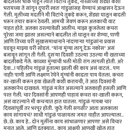
बादलीला भोकं पाडून त्यात विटांचे तुकडे, नारळाच्या शेंड्या कशा
भरायच्या ते सांगून दुपारी स्वतः गांडुळांसह येण्याचं आश्वासन देऊन
गेली. मुलीच्या मदतीने मी विटांचे तुकडे करून, शेंड्या घालून बादली
भरून तयार करून ठेवली. आमची जेवणं करून अलकाची वाट
पाहत होते. अलका ठरल्यावेळी आलीच. माझा कुजलेला कचरा
पुरेसा जमा झाला असल्याने बादलीत तो घालून वर शेण्या, पाणी
आणि तिच्या घरी सुखासमाधानाने नांदणाऱ्या गांडुळांना प्रवास
घडवून माझ्या घरी सोडलं. "यांना मुंग्या लागू देऊ नकोस" असं
बजावून सांगून ती गेली. दुसऱ्या दिवशी उठल्या उठल्या मी खताच्या
बादलीकडे गेले. काळ्या मुंग्यांची भली मोठी रांग लागली होती. अरे
देवा...! पहिलीच गांडुळं हुतात्मा झाली की काय असं वाटलं.. पण
नाही! पाणी आणि लक्ष्मण रेघेने मुंग्यांनी काढता पाय घेतला. कचरा
वर-खाली करून हवा खेळती कशी करायची, ते आठ दिवसांनी
अलकानेच दाखवलं. गांडुळं मजेत असल्याने अलकाही हसली आणि
परत गेली. चार दिवसांनी आपणही पाहावं कचरा वर-खाली करून,
असं वाटल्याने मी कचऱ्यात हात घातला. गांडुळं गायब! चार
दिवसांपूर्वी तर भरपूर होती. 'कुठे गेली सगळी? आता अलकाला
काय सांगायचं? साधी गांडुळं पाळायला जमत नाहीत आपल्याला..
छे..छे. काय हे.. दोन मुलींना काय सांभाळणार आपण!' असे विचार
मनात आले. आणि इतक्यात.. काय आश्चर्य! आणखी खोल हात