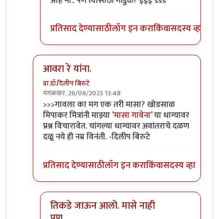
ओह नो.. पण त्यासाठी गांडुळे? ईईई sss
प्रतिसाद देण्यासाठी
लॉग इन करा
किंवा
सदस्य व्हा
आवरा रे यांना.
प्रा.डॉ.दिलीप बिरुटे
मंगळवार, 26/09/2023 13:48
In reply to
टपोरे गांडुळ आहेत, ही गांडुळं
by
गवि
>>>गावला का मग एक तरी मासा? खोडसाळ
मिपाकर मित्रांनी माझ्या ’
मासा गावेना
’ या धाग्यावर
प्रश्न विचारावेत. चांगल्या धाग्यावर अवांतराचे दळण
दळू नये ही नम्र विनंती. -दिलीप बिरुटे
प्रतिसाद देण्यासाठी
लॉग इन करा
किंवा
सदस्य व्हा
तिकडे जाऊन आलो. मासे नाही
पण