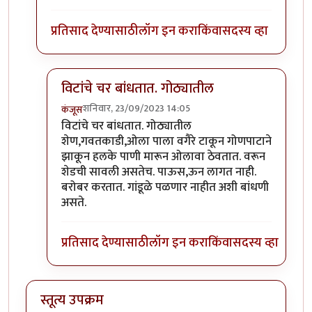
प्रतिसाद देण्यासाठी
लॉग इन करा
किंवा
सदस्य व्हा
विटांचे चर बांधतात. गोठ्यातील
शनिवार, 23/09/2023 14:05
कंजूस
In reply to
गांडूळ खत जमिनीवर करता येत
by
निमी
विटांचे चर बांधतात. गोठ्यातील
शेण,गवतकाडी,ओला पाला वगैरे टाकून गोणपाटाने
झाकून हलके पाणी मारून ओलावा ठेवतात. वरून
शेडची सावली असतेच. पाऊस,ऊन लागत नाही.
बरोबर करतात. गांडूळे पळणार नाहीत अशी बांधणी
असते.
प्रतिसाद देण्यासाठी
लॉग इन करा
किंवा
सदस्य व्हा
स्तूत्य उपक्रम