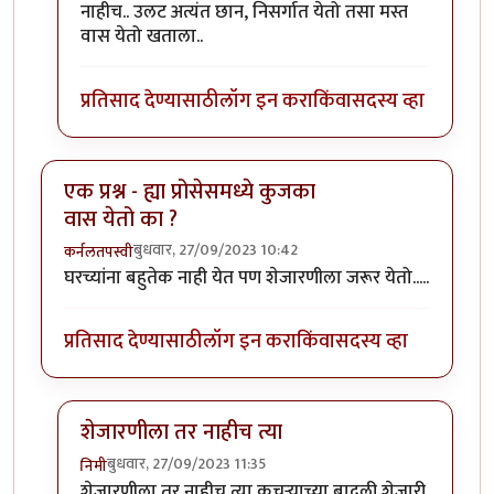
नाहीच.. उलट अत्यंत छान, निसर्गात येतो तसा मस्त
वास येतो खताला..
प्रतिसाद देण्यासाठी
लॉग इन करा
किंवा
सदस्य व्हा
एक प्रश्न - ह्या प्रोसेसमध्ये कुजका
वास येतो का ?
बुधवार, 27/09/2023 10:42
कर्नलतपस्वी
घरच्यांना बहुतेक नाही येत पण शेजारणीला जरूर येतो.....
प्रतिसाद देण्यासाठी
लॉग इन करा
किंवा
सदस्य व्हा
शेजारणीला तर नाहीच त्या
बुधवार, 27/09/2023 11:35
निमी
In reply to
एक प्रश्न - ह्या प्रोसेसमध्ये कुजका वास येतो का ?
शेजारणीला तर नाहीच त्या कचऱ्याच्या बादली शेजारी