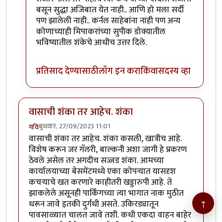
बसून सुद्धा अजिबात येत नाही.. आणि हो मला सर्दी
पण झालेली नाही.. कर्नल साहेबांना नाही पण अन्य
कोणाच्याही मिपाकरांच्या सुपीक डोक्यातील
भविष्यातील शंकेचे आधीच उत्तर दिले.
प्रतिसाद देण्यासाठी
लॉग इन करा
किंवा
सदस्य व्हा
वासाची शंका तर आहेच. शंका
बुधवार, 27/09/2023 11:01
गवि
वासाची शंका तर आहेच. शंका कसली, खात्रीच आहे.
विशेष करून जर गॅलरी, बाल्कनी अशा जागी हे प्रकरण
ठेवले असेल तर अगदीच सज्जड शंका. आमच्या
कार्यालयाच्या बेसमेंटमध्ये एका कोपऱ्यात यासदृश
कचऱ्याचे खत करणारे काहीतरी खड्डारुपी आहे. ते
झाकलेले असूनही पार्किंगच्या त्या भागात नाक मुठीत
↑
धरून जावे इतकी दुर्गंधी असते. उकिरड्यातून
पावसाळ्यात चालत जावे तशी. कधी एकदा वाहन बाहेर