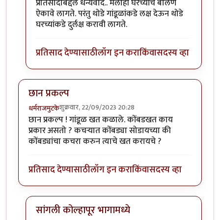
In reply to
उत्तम माहिती!!
by
राजेंद्र मेहेंदळे
प्रतिसादाबद्दल धन्यवाद.. मलाही घरच्यांचे बोलणे
ऐकावे लागते. परंतु थोडे गांडूळांकडे लक्ष देऊन थोडे
घरच्यांकडे दुर्लक्ष करावी लागते.
प्रतिसाद देण्यासाठी
लॉग इन करा
किंवा
सदस्य व्हा
छान प्रकल्प
शुक्रवार, 22/09/2023 20:28
धर्मराजमुटके
छान प्रकल्प ! गांडूळ खत कळाले. कोंबडखत काय
प्रकार असतो ? कचर्‍यात कोंबड्या सोडायच्या की
कोंबड्यांचा कचरा करुन त्याचे खत करायचे ?
प्रतिसाद देण्यासाठी
लॉग इन करा
किंवा
सदस्य व्हा
सांगली कोल्हापूर भागामध्ये