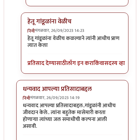
हेतू गांडूळांना वेळीच
मंगळवार, 26/09/2023 14:23
निमी
In reply to
टपोरे गांडुळ आहेत, ही गांडुळं
by
गवि
हेतू गांडूळांना वेळीच कळल्याने त्यांनी आधीच प्राण
त्यात केला
प्रतिसाद देण्यासाठी
लॉग इन करा
किंवा
सदस्य व्हा
धन्यवाद आपल्या प्रतिसादाबद्दल
मंगळवार, 26/09/2023 14:19
निमी
In reply to
छान. खत प्रकल्प आवडला. आमच्या
by
प्रा.डॉ.दि
धन्यवाद आपल्या प्रतिसादाबद्दल..गांडूळांनी आधीच
जीवदान केले.. त्यांना बहुतेक मासेमारी करता
होणाऱ्या त्यांच्या जल समाधीची कल्पना आली
असावी.