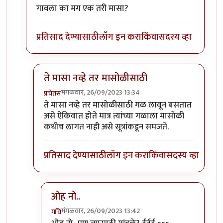
गावला का मग एक तरी मासा?
प्रतिसाद देण्यासाठी
लॉग इन करा
किंवा
सदस्य व्हा
ते मासा नव्हे तर मासोळीसाठी
मंगळवार, 26/09/2023 13:34
प्रचेतस
In reply to
टपोरे गांडुळ आहेत, ही गांडुळं
by
गवि
ते मासा नव्हे तर मासोळीसाठी गळ लावून बसतात
असे ऐकिवात होते मात्र त्यांच्या गळाला मासोळी
कधीच लागत नाही असे सूत्रांकडून समजते.
प्रतिसाद देण्यासाठी
लॉग इन करा
किंवा
सदस्य व्हा
ओह नो..
मंगळवार, 26/09/2023 13:42
गवि
In reply to
ते मासा नव्हे तर मासोळीसाठी
by
प्रचेतस