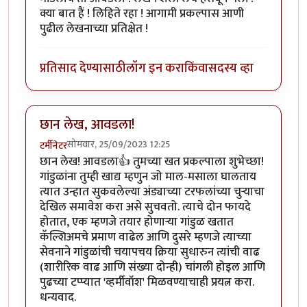
क्या बात हैं ! लिहिते रहा ! आगामी प्रकल्पास आणी
पुढील लेखनाच्या प्रतिक्षेत !
प्रतिसाद देण्यासाठी
लॉग इन करा
किंवा
सदस्य व्हा
छान लेख, आवडला!
सोमवार, 25/09/2023 12:25
टर्मीनेटर
छान लेख! आवडला👍 तुमच्या खत प्रकल्पाला शुभेच्छा!
गांडुळांना तुम्ही खाद्य म्हणुन जो माल-मसाला घालताय
त्यात उन्हात सुकवलेल्या अंड्याच्या टरफलांच्या चुऱ्याचा
देखिल समावेश करा असे सुचवतो. त्याचे दोन फायदे
होतात, एक म्हणजे तयार होणाऱ्या गांडुळ खतात
कॅल्शिअमचे प्रमाण वाढेल आणि दुसरे म्हणजे त्याच्या
सेवनाने गांडुळांची चयापचय क्रिया सुधारुन त्यांची वाढ
(शारीरिक वाढ आणि संख्या दोन्ही) चांगली होइल आणि
पुढच्या टप्प्यात 'व्हर्मीवॉश' मिळवण्याचाही प्रयत्न करा.
धन्यवाद.