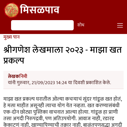
Skip to main content
मिसळपाव
शोध
शोध
मुख्य पान
श्रीगणेश लेखमाला २०२३ - माझा खत
प्रकल्प
लेखक
निमी
यांनी गुरुवार, 21/09/2023 14:24 या दिवशी प्रकाशित केले.
माझा खत प्रकल्प घरातील ओल्या कचऱ्याचं सुंदर गांडूळ खत होतं,
हे मला माहीत असूनही त्याचा योग येत नव्हता. खत करण्यासंबंधी
एक-दोन छोट्या पुस्तिका वाचनात आल्या होत्या. गांडूळ हा प्राणी
तसा अगदी निरुपद्रवी, पण अतिउपयोगी. आवाज नाही, रडारड
केकाटणं नाही, खाण्यापिण्याची तक्रार नाही, बाळंतपणसुद्धा अगदी