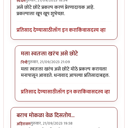
गुरुवार, 21/09/2023 18:34
स्वधर्म
असे छोटे छोटे प्रकल्प करणं प्रेरणादायक आहे.
प्रकल्पाला खूप खूप शुभेच्छा.
प्रतिसाद देण्यासाठी
लॉग इन करा
किंवा
सदस्य व्हा
मला स्वतःला खरंच असे छोटे
गुरुवार, 21/09/2023 21:09
निमी
In reply to
वा क्या बात हॅ
by
स्वधर्म
मला स्वतःला खरंच असे छोटे मोठे प्रकल्प करायला
मनापासून आवडते. धन्यवाद आपल्या प्रतिसादाबद्दल.
प्रतिसाद देण्यासाठी
लॉग इन करा
किंवा
सदस्य व्हा
बराच मोकळा वेळ दिसतोय...
गुरुवार, 21/09/2023 19:58
अहिरावण