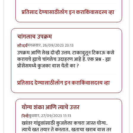
प्रतिसाद देण्यासाठी
लॉग इन करा
किंवा
सदस्य व्हा
चांगलाच उपक्रम
मंगळवार, 26/09/2023 23:13
सौन्दर्य
उपक्रम आणि लेख दोन्ही उत्तम. टाकावुतून टिकाऊ कसे
करायचे ह्याचे चांगलेच उदाहरण आहे हे. एक प्रश्न - ह्या
प्रोसेसमध्ये कुजका वास येतो का ?
प्रतिसाद देण्यासाठी
लॉग इन करा
किंवा
सदस्य व्हा
योग्य शंका आणि त्याचे उत्तर
बुधवार, 27/09/2023 11:13
निमी
In reply to
चांगलाच उपक्रम
by
सौन्दर्य
खरंतर गांडूळांसाठी कुजलेला कचरा जास्त योग्य..
त्याचे खत तयार ते करतात.. खताचा खराब वास तर