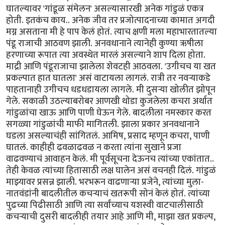
घातल्यावर 'गांडूळ संमेलन' असल्यासारखी अनेक गांडुळं एकत्र
होती. इतकंच काय.. अनेक जीव तर प्रजोत्पादनाच्या कामात अगदी
मग्न असताना मी हे पाप केलं होतं. त्याच क्षणी मला महाभारतातल्या
पंडू राजाची आठवण झाली. अनवधानाने त्यानेही कुण्या ऋषीला
हरणाच्या रूपात त्या अवस्थेत मारलं असल्याने शाप दिला होता.
माद्री आणि पंडूराजाचा झालेला शेवटही आठवला. 'उगीचच या खत
प्रकल्पात हात घातला' असं वाटायला लागलं. रात्री तर नवऱ्याकडे
पाहतानाही उगीचच धडधडायला लागले. मी दुसऱ्या खोलीत झोपून
गेले. सकाळी उठल्याबरोबर आणखी थोडा कुजलेला कचरा अर्थात
गांडुळांचा खाऊ आणि पाणी घेऊन गेले. बादलीला नमस्कार करत
सगळ्या गांडुळांची माफी मागितली. झाला प्रकार अनवधानाने
घडला असल्याचंही सांगितलं. आमिष, प्रसाद म्हणून कचरा, पाणी
घातलं. काहीही ढवळाढवळ न करता त्यांना सुखाने प्रजा
वाढवण्याचं आवाहन केलं. मी पूर्वसूचना देऊनच त्यांच्या एकांतात..
तेही केवळ त्यांच्या हितासाठी लक्ष घालेन असं वचनही दिलं. गांडुळं
माझ्यावर प्रसन्न झाली. भरभरून वाढणाऱ्या प्रजेने, त्यांच्या मुला-
नातवंडांनी बादलीतील कचऱ्याचं खतरूपी सोनं केलं होतं. त्यांच्या
पुढच्या पिढीसाठी आणि त्या सर्वांच्याच यशस्वी वाटचालीसाठी
कचऱ्याची दुसरी बादलीही तयार आहे आणि मी, माझा खत प्रकल्प,