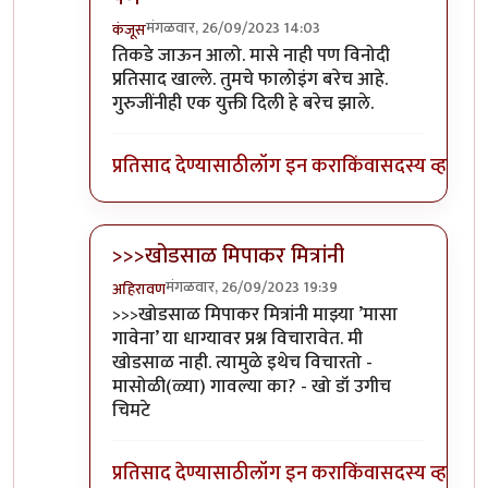
मंगळवार, 26/09/2023 14:03
कंजूस
In reply to
आवरा रे यांना.
by
प्रा.डॉ.दिलीप बिरुटे
तिकडे जाऊन आलो. मासे नाही पण विनोदी
प्रतिसाद खाल्ले. तुमचे फालोइंग बरेच आहे.
गुरुजींनीही एक युक्ती दिली हे बरेच झाले.
प्रतिसाद देण्यासाठी
लॉग इन करा
किंवा
सदस्य व्हा
>>>खोडसाळ मिपाकर मित्रांनी
मंगळवार, 26/09/2023 19:39
अहिरावण
In reply to
आवरा रे यांना.
by
प्रा.डॉ.दिलीप बिरुटे
>>>खोडसाळ मिपाकर मित्रांनी माझ्या ’मासा
गावेना’ या धाग्यावर प्रश्न विचारावेत. मी
खोडसाळ नाही. त्यामुळे इथेच विचारतो -
मासोळी(ळ्या) गावल्या का? - खो डॉ उगीच
चिमटे
प्रतिसाद देण्यासाठी
लॉग इन करा
किंवा
सदस्य व्हा