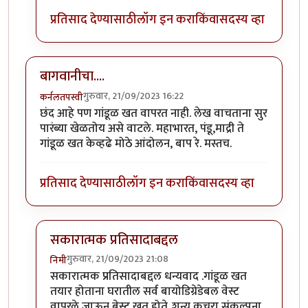
प्रतिसाद देण्यासाठी
लॉग इन करा
किंवा
सदस्य व्हा
बागवानीचा....
गुरुवार, 21/09/2023 16:22
कर्नलतपस्वी
छंद आहे पण गांडूळ खत वापरत नाही. लेख वाचताना सुर
पारंब्या खेळतोय असे वाटले. महाभारत, पंडू,माद्री ते
गांडूळ खत केव्हढे मोठे आंदोलन, बाप रे. मस्तच.
प्रतिसाद देण्यासाठी
लॉग इन करा
किंवा
सदस्य व्हा
सकारात्मक प्रतिसादाबद्दल
गुरुवार, 21/09/2023 21:08
निमी
In reply to
बागवानीचा....
by
कर्नलतपस्वी
सकारात्मक प्रतिसादाबद्दल धन्यवाद .गांडूळ खत
तयार होताना घरातील सर्व बायोडिग्रेडेबल वेस्ट
वापरले जाऊन बेस्ट खत होते..शून्य कचरा संकल्पना