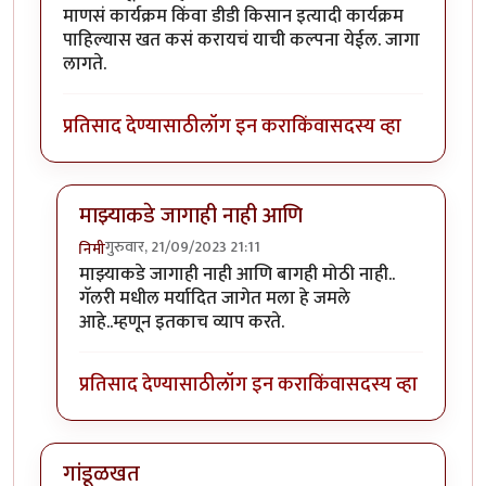
माणसं कार्यक्रम किंवा डीडी किसान इत्यादी कार्यक्रम
पाहिल्यास खत कसं करायचं याची कल्पना येईल. जागा
लागते.
प्रतिसाद देण्यासाठी
लॉग इन करा
किंवा
सदस्य व्हा
माझ्याकडे जागाही नाही आणि
गुरुवार, 21/09/2023 21:11
निमी
In reply to
प्रयोग चालू द्या. सह्याद्री
by
कंजूस
माझ्याकडे जागाही नाही आणि बागही मोठी नाही..
गॅलरी मधील मर्यादित जागेत मला हे जमले
आहे..म्हणून इतकाच व्याप करते.
प्रतिसाद देण्यासाठी
लॉग इन करा
किंवा
सदस्य व्हा
गांडूळखत