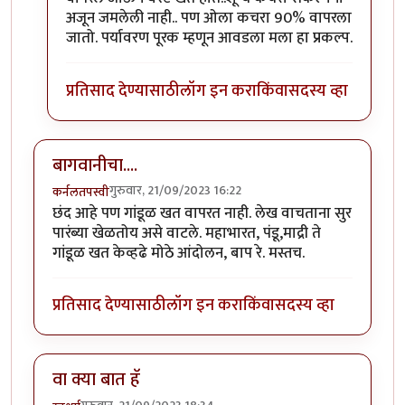
अजून जमलेली नाही.. पण ओला कचरा 90% वापरला
जातो. पर्यावरण पूरक म्हणून आवडला मला हा प्रकल्प.
प्रतिसाद देण्यासाठी
लॉग इन करा
किंवा
सदस्य व्हा
बागवानीचा....
गुरुवार, 21/09/2023 16:22
कर्नलतपस्वी
छंद आहे पण गांडूळ खत वापरत नाही. लेख वाचताना सुर
पारंब्या खेळतोय असे वाटले. महाभारत, पंडू,माद्री ते
गांडूळ खत केव्हढे मोठे आंदोलन, बाप रे. मस्तच.
प्रतिसाद देण्यासाठी
लॉग इन करा
किंवा
सदस्य व्हा
वा क्या बात हॅ