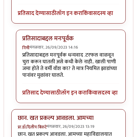
प्रतिसाद देण्यासाठी
लॉग इन करा
किंवा
सदस्य व्हा
प्रतिसादाबद्दल मनःपूर्वक
मंगळवार, 26/09/2023 14:16
निमी
In reply to
छान लेख, आवडला!
by
टर्मीनेटर
प्रतिसादाबद्दल मनःपूर्वक धन्यवाद .टरफल वाळवून
चुरा करून घातली असे कधी केले नाही.. खाली पाणी
जमा होते ते वर्मी वॉश का? ते मात्र नियमित झाडांच्या
पानांवर मुळांवर घालते.
प्रतिसाद देण्यासाठी
लॉग इन करा
किंवा
सदस्य व्हा
छान. खत प्रकल्प आवडला. आमच्या
मंगळवार, 26/09/2023 13:19
प्रा.डॉ.दिलीप बिरुटे
छान. खत प्रकल्प आवडला. आमच्या महाविद्यालयात