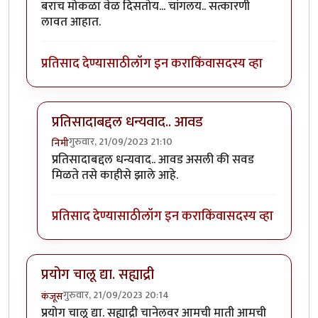
बराच मोकळा वेळ दिसतोय... चांगलय.. सत्कारणी
लावत आहात.
प्रतिसाद देण्यासाठी
लॉग इन करा
किंवा
सदस्य व्हा
प्रतिसादाबद्दल धन्यवाद.. आवड
गुरुवार, 21/09/2023 21:10
निमी
In reply to
बराच मोकळा वेळ दिसतोय...
by
अहिरावण
प्रतिसादाबद्दल धन्यवाद.. आवड असली की सवड
मिळते तसे काहीसे झाले आहे.
प्रतिसाद देण्यासाठी
लॉग इन करा
किंवा
सदस्य व्हा
प्रयोग चालू द्या. सह्याद्री
गुरुवार, 21/09/2023 20:14
कंजूस
प्रयोग चालू द्या. सह्याद्री चानेलवर आमची माती आमची