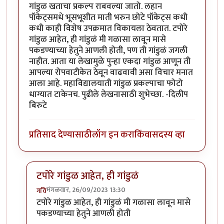
गांडुळ खताचा प्रकल्प राबवल्या जातो. लहान
पॉकेट्समधे भूसभूशीत माती भरुन छोटे पॉकेट्स कधी
कधी काही विशेष उपक्रमात विकायला ठेवतात. टपोरे
गांडुळ आहेत, ही गांडुळं मी गळासा लावून मासे
पकडण्याच्या हेतुने आणली होती, पण ती गांडुळं जगली
नाहीत. आता या लेखामुळे पुन्हा एकदा गांडुळ आणून ती
आपल्या रोपवाटीकेत ठेवून वाढवावी असा विचार मनात
आला आहे. महाविद्यालयाती गांडुळ प्रकल्पाचा फोटो
धाग्यात टाकेनच. पुढीले लेखनासाठी शुभेच्छा. -दिलीप
बिरुटे
प्रतिसाद देण्यासाठी
लॉग इन करा
किंवा
सदस्य व्हा
टपोरे गांडुळ आहेत, ही गांडुळं
मंगळवार, 26/09/2023 13:30
गवि
In reply to
छान. खत प्रकल्प आवडला. आमच्या
by
प्रा.डॉ.दि
टपोरे गांडुळ आहेत, ही गांडुळं मी गळासा लावून मासे
पकडण्याच्या हेतुने आणली होती