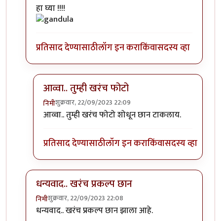
In reply to
एखादा फोटो पाहिजे होता.
by
सौंदाळा (verifie
हा घ्या !!!!
प्रतिसाद देण्यासाठी
लॉग इन करा
किंवा
सदस्य व्हा
आव्वा.. तुम्ही खरंच फोटो
शुक्रवार, 22/09/2023 22:09
निमी
In reply to
कोणाचा? गांडुळाचा?
by
अहिरावण
आव्वा.. तुम्ही खरंच फोटो शोधून छान टाकलाय.
प्रतिसाद देण्यासाठी
लॉग इन करा
किंवा
सदस्य व्हा
धन्यवाद.. खरंच प्रकल्प छान
शुक्रवार, 22/09/2023 22:08
निमी
In reply to
एखादा फोटो पाहिजे होता.
by
सौंदाळा (verifie
धन्यवाद.. खरंच प्रकल्प छान झाला आहे.