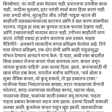
बिनबोभाट. नर-मादी असा भेदभाव नाही. प्रजननाचा ठरावीक काळ
नाही.. मादीला भुलवणं, इतर नरांशी स्पर्धा करत हिंसा करणं नाही.
तसा अगदी सोपा, सुटसुटीत जीव. तरीही 'गांडूळ' म्हटलं की
काहीतरी वळवळल्यासारखं वाटायचं आणि ते खत करणं लांबणीवर
पडायचं. गांडूळ हा शब्द का कुणास ठाऊक फारसा देखणा नाही,
आणि उच्चारतानाही भारदस्त वाटत नाही. उगीचच काहीतरी घाण
वाटतं. तरीही एकदा हा प्रयोग करायचा असं ठरवलं. माझ्या
मैत्रिणीने - अलकाने त्यासाठीचं सगळं प्रशिक्षण घेतलेलं आहे. तिने
मला मोफत प्रशिक्षण, एक-दोन शेणी आणि काही गांडुळंसुद्धा
मोफत देण्याचं आनंदाने मान्य केलं. "हे पाहा, आधी एका बादलीत
किंवा डब्यात रोजचा कचरा गोळा करायला लाग. कचरा जमून
चांगला कुजला पाहिजे" असा सल्ला दिला. झालं.. कचऱ्यासाठी मी
खास मोठा डबा केला. घरातील सर्वांना सांगितलं, "सर्व ओला व
सुका जैविक कचरा, जो कुजू शकतो, तो ह्या डब्यातच टाका."
भाजीच्या पेंड्या निवडतानाच्या काड्या, मटार-पावट्याच्या शेंगांची
फोलपटं, कांदा-लसणाच्या सालीसह कागद, चहाचा चोथा,
नारळाच्या शेंड्या, फळांच्या साली डब्यात जमू लागल्या. पाहता
पाहता डबाभर केरकचरा सहज जमा झाला. ठरल्या दिवशी सकाळी
अलका आली. कुजलेला कचरा पाहून खूश झाली. खतासाठीच्या