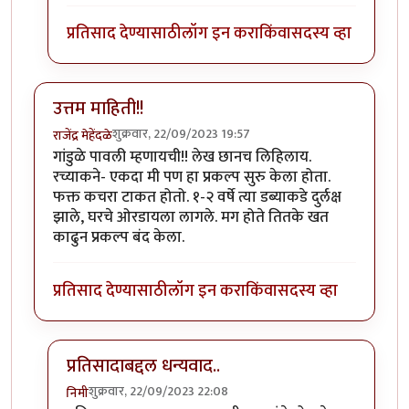
प्रतिसाद देण्यासाठी
लॉग इन करा
किंवा
सदस्य व्हा
उत्तम माहिती!!
शुक्रवार, 22/09/2023 19:57
राजेंद्र मेहेंदळे
गांडुळे पावली म्हणायची!! लेख छानच लिहिलाय.
रच्याकने- एकदा मी पण हा प्रकल्प सुरु केला होता.
फक्त कचरा टाकत होतो. १-२ वर्षे त्या डब्याकडे दुर्लक्ष
झाले, घरचे ओरडायला लागले. मग होते तितके खत
काढुन प्रकल्प बंद केला.
प्रतिसाद देण्यासाठी
लॉग इन करा
किंवा
सदस्य व्हा
प्रतिसादाबद्दल धन्यवाद..
शुक्रवार, 22/09/2023 22:08
निमी