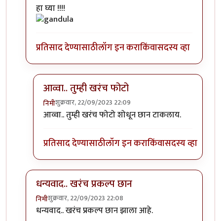
In reply to
एखादा फोटो पाहिजे होता.
by
सौंदाळा (verifie
हा घ्या !!!!
प्रतिसाद देण्यासाठी
लॉग इन करा
किंवा
सदस्य व्हा
आव्वा.. तुम्ही खरंच फोटो
शुक्रवार, 22/09/2023 22:09
निमी
In reply to
कोणाचा? गांडुळाचा?
by
अहिरावण
आव्वा.. तुम्ही खरंच फोटो शोधून छान टाकलाय.
प्रतिसाद देण्यासाठी
लॉग इन करा
किंवा
सदस्य व्हा
धन्यवाद.. खरंच प्रकल्प छान
शुक्रवार, 22/09/2023 22:08
निमी
In reply to
एखादा फोटो पाहिजे होता.
by
सौंदाळा (verifie
धन्यवाद.. खरंच प्रकल्प छान झाला आहे.