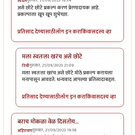
गुरुवार, 21/09/2023 18:34
स्वधर्म
असे छोटे छोटे प्रकल्प करणं प्रेरणादायक आहे.
प्रकल्पाला खूप खूप शुभेच्छा.
प्रतिसाद देण्यासाठी
लॉग इन करा
किंवा
सदस्य व्हा
मला स्वतःला खरंच असे छोटे
गुरुवार, 21/09/2023 21:09
निमी
In reply to
वा क्या बात हॅ
by
स्वधर्म
मला स्वतःला खरंच असे छोटे मोठे प्रकल्प करायला
मनापासून आवडते. धन्यवाद आपल्या प्रतिसादाबद्दल.
प्रतिसाद देण्यासाठी
लॉग इन करा
किंवा
सदस्य व्हा
बराच मोकळा वेळ दिसतोय...
गुरुवार, 21/09/2023 19:58
अहिरावण