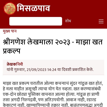
Skip to main content
मिसळपाव
शोध
शोध
मुख्य पान
श्रीगणेश लेखमाला २०२३ - माझा खत
प्रकल्प
लेखक
निमी
यांनी गुरुवार, 21/09/2023 14:24 या दिवशी प्रकाशित केले.
माझा खत प्रकल्प घरातील ओल्या कचऱ्याचं सुंदर गांडूळ खत होतं,
हे मला माहीत असूनही त्याचा योग येत नव्हता. खत करण्यासंबंधी
एक-दोन छोट्या पुस्तिका वाचनात आल्या होत्या. गांडूळ हा प्राणी
तसा अगदी निरुपद्रवी, पण अतिउपयोगी. आवाज नाही, रडारड
केकाटणं नाही, खाण्यापिण्याची तक्रार नाही, बाळंतपणसुद्धा अगदी