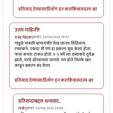
प्रतिसाद देण्यासाठी
लॉग इन करा
किंवा
सदस्य व्हा
उत्तम माहिती!!
शुक्रवार, 22/09/2023 19:57
राजेंद्र मेहेंदळे
गांडुळे पावली म्हणायची!! लेख छानच लिहिलाय.
रच्याकने- एकदा मी पण हा प्रकल्प सुरु केला होता.
फक्त कचरा टाकत होतो. १-२ वर्षे त्या डब्याकडे दुर्लक्ष
झाले, घरचे ओरडायला लागले. मग होते तितके खत
काढुन प्रकल्प बंद केला.
प्रतिसाद देण्यासाठी
लॉग इन करा
किंवा
सदस्य व्हा
प्रतिसादाबद्दल धन्यवाद..
शुक्रवार, 22/09/2023 22:08
निमी