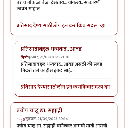
बराच मोकळा वेळ दिसतोय... चांगलय.. सत्कारणी
लावत आहात.
प्रतिसाद देण्यासाठी
लॉग इन करा
किंवा
सदस्य व्हा
प्रतिसादाबद्दल धन्यवाद.. आवड
गुरुवार, 21/09/2023 21:10
निमी
In reply to
बराच मोकळा वेळ दिसतोय...
by
अहिरावण
प्रतिसादाबद्दल धन्यवाद.. आवड असली की सवड
मिळते तसे काहीसे झाले आहे.
प्रतिसाद देण्यासाठी
लॉग इन करा
किंवा
सदस्य व्हा
प्रयोग चालू द्या. सह्याद्री
गुरुवार, 21/09/2023 20:14
कंजूस
प्रयोग चालू द्या. सह्याद्री चानेलवर आमची माती आमची