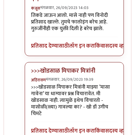
मंगळवार, 26/09/2023 14:03
कंजूस
In reply to
आवरा रे यांना.
by
प्रा.डॉ.दिलीप बिरुटे
तिकडे जाऊन आलो. मासे नाही पण विनोदी
प्रतिसाद खाल्ले. तुमचे फालोइंग बरेच आहे.
गुरुजींनीही एक युक्ती दिली हे बरेच झाले.
प्रतिसाद देण्यासाठी
लॉग इन करा
किंवा
सदस्य व्हा
>>>खोडसाळ मिपाकर मित्रांनी
मंगळवार, 26/09/2023 19:39
अहिरावण
In reply to
आवरा रे यांना.
by
प्रा.डॉ.दिलीप बिरुटे
>>>खोडसाळ मिपाकर मित्रांनी माझ्या ’मासा
गावेना’ या धाग्यावर प्रश्न विचारावेत. मी
खोडसाळ नाही. त्यामुळे इथेच विचारतो -
मासोळी(ळ्या) गावल्या का? - खो डॉ उगीच
चिमटे
प्रतिसाद देण्यासाठी
लॉग इन करा
किंवा
सदस्य व्हा