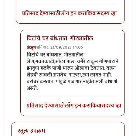
प्रतिसाद देण्यासाठी
लॉग इन करा
किंवा
सदस्य व्हा
विटांचे चर बांधतात. गोठ्यातील
शनिवार, 23/09/2023 14:05
कंजूस
In reply to
गांडूळ खत जमिनीवर करता येत
by
निमी
विटांचे चर बांधतात. गोठ्यातील
शेण,गवतकाडी,ओला पाला वगैरे टाकून गोणपाटाने
झाकून हलके पाणी मारून ओलावा ठेवतात. वरून
शेडची सावली असतेच. पाऊस,ऊन लागत नाही.
बरोबर करतात. गांडूळे पळणार नाहीत अशी बांधणी
असते.
प्रतिसाद देण्यासाठी
लॉग इन करा
किंवा
सदस्य व्हा
स्तूत्य उपक्रम