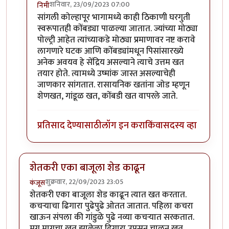
शनिवार, 23/09/2023 07:00
निमी
In reply to
छान प्रकल्प
by
धर्मराजमुटके
सांगली कोल्हापूर भागामध्ये काही ठिकाणी घरगुती
स्वरूपातही कोंबड्या पाळल्या जातात. ज्यांच्या मोठ्या
पोल्ट्री आहेत त्यांच्याकडे मोठ्या प्रमाणावर नष्ट करावे
लागणारे घटक आणि कोंबड्यांमधून पिसांसारख्ये
अनेक अवयव हे सेंद्रिय असल्याने त्याचे उत्तम खत
तयार होते. त्यामध्ये उष्मांक जास्त असल्याचेही
जाणकार सांगतात. रासायनिक खतांना जोड म्हणून
शेणखत, गांडूळ खत, कोंबडी खत वापरले जाते.
प्रतिसाद देण्यासाठी
लॉग इन करा
किंवा
सदस्य व्हा
शेतकरी एका बाजूला शेड काढून
शुक्रवार, 22/09/2023 23:05
कंजूस
शेतकरी एका बाजूला शेड काढून त्यात खत करतात.
कचऱ्याचा ढिगारा पुढेपुढे ओतत जातात. पहिला कचरा
खाऊन संपला की गांडुळे पुढे नव्या कचऱ्यात सरकतात.
मग मागचा खत झालेला ढिगारा उपसून चाळून खत