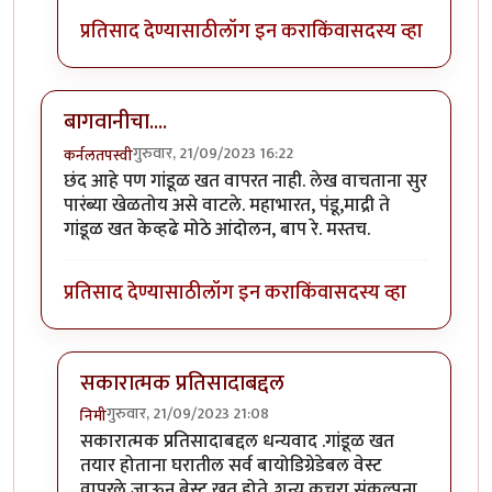
प्रतिसाद देण्यासाठी
लॉग इन करा
किंवा
सदस्य व्हा
बागवानीचा....
गुरुवार, 21/09/2023 16:22
कर्नलतपस्वी
छंद आहे पण गांडूळ खत वापरत नाही. लेख वाचताना सुर
पारंब्या खेळतोय असे वाटले. महाभारत, पंडू,माद्री ते
गांडूळ खत केव्हढे मोठे आंदोलन, बाप रे. मस्तच.
प्रतिसाद देण्यासाठी
लॉग इन करा
किंवा
सदस्य व्हा
सकारात्मक प्रतिसादाबद्दल
गुरुवार, 21/09/2023 21:08
निमी
In reply to
बागवानीचा....
by
कर्नलतपस्वी
सकारात्मक प्रतिसादाबद्दल धन्यवाद .गांडूळ खत
तयार होताना घरातील सर्व बायोडिग्रेडेबल वेस्ट
वापरले जाऊन बेस्ट खत होते..शून्य कचरा संकल्पना