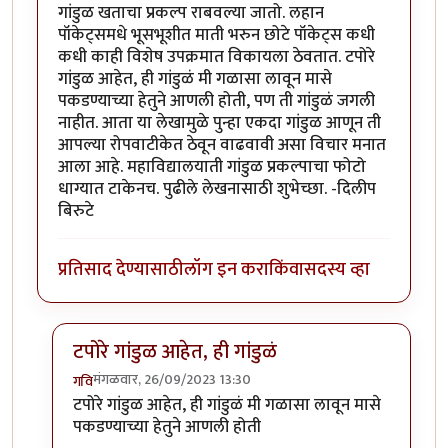
गांडुळ खताचा प्रकल्प राबवल्या जातो. लहान
पॉकेट्समधे भूसभूशीत माती भरुन छोटे पॉकेट्स कधी
कधी काही विशेष उपक्रमात विकायला ठेवतात. टपोरे
गांडुळ आहेत, ही गांडुळं मी गळासा लावून मासे
पकडण्याच्या हेतुने आणली होती, पण ती गांडुळं जगली
नाहीत. आता या लेखामुळे पुन्हा एकदा गांडुळ आणून ती
आपल्या रोपवाटीकेत ठेवून वाढवावी असा विचार मनात
आला आहे. महाविद्यालयाती गांडुळ प्रकल्पाचा फोटो
धाग्यात टाकेनच. पुढीले लेखनासाठी शुभेच्छा. -दिलीप
बिरुटे
प्रतिसाद देण्यासाठी
लॉग इन करा
किंवा
सदस्य व्हा
टपोरे गांडुळ आहेत, ही गांडुळं
मंगळवार, 26/09/2023 13:30
गवि
In reply to
छान. खत प्रकल्प आवडला. आमच्या
by
प्रा.डॉ.दि
टपोरे गांडुळ आहेत, ही गांडुळं मी गळासा लावून मासे
पकडण्याच्या हेतुने आणली होती