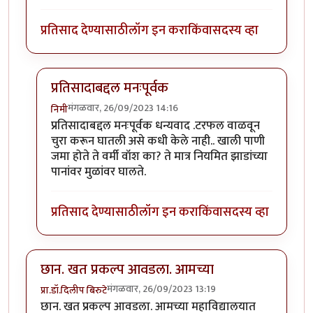
प्रतिसाद देण्यासाठी
लॉग इन करा
किंवा
सदस्य व्हा
प्रतिसादाबद्दल मनःपूर्वक
मंगळवार, 26/09/2023 14:16
निमी
In reply to
छान लेख, आवडला!
by
टर्मीनेटर
प्रतिसादाबद्दल मनःपूर्वक धन्यवाद .टरफल वाळवून
चुरा करून घातली असे कधी केले नाही.. खाली पाणी
जमा होते ते वर्मी वॉश का? ते मात्र नियमित झाडांच्या
पानांवर मुळांवर घालते.
प्रतिसाद देण्यासाठी
लॉग इन करा
किंवा
सदस्य व्हा
छान. खत प्रकल्प आवडला. आमच्या
मंगळवार, 26/09/2023 13:19
प्रा.डॉ.दिलीप बिरुटे
छान. खत प्रकल्प आवडला. आमच्या महाविद्यालयात