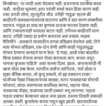
बिनबोभाट. नर-मादी असा भेदभाव नाही. प्रजननाचा ठरावीक काळ
नाही.. मादीला भुलवणं, इतर नरांशी स्पर्धा करत हिंसा करणं नाही.
तसा अगदी सोपा, सुटसुटीत जीव. तरीही 'गांडूळ' म्हटलं की
काहीतरी वळवळल्यासारखं वाटायचं आणि ते खत करणं लांबणीवर
पडायचं. गांडूळ हा शब्द का कुणास ठाऊक फारसा देखणा नाही,
आणि उच्चारतानाही भारदस्त वाटत नाही. उगीचच काहीतरी घाण
वाटतं. तरीही एकदा हा प्रयोग करायचा असं ठरवलं. माझ्या
मैत्रिणीने - अलकाने त्यासाठीचं सगळं प्रशिक्षण घेतलेलं आहे. तिने
मला मोफत प्रशिक्षण, एक-दोन शेणी आणि काही गांडुळंसुद्धा
मोफत देण्याचं आनंदाने मान्य केलं. "हे पाहा, आधी एका बादलीत
किंवा डब्यात रोजचा कचरा गोळा करायला लाग. कचरा जमून
चांगला कुजला पाहिजे" असा सल्ला दिला. झालं.. कचऱ्यासाठी मी
खास मोठा डबा केला. घरातील सर्वांना सांगितलं, "सर्व ओला व
सुका जैविक कचरा, जो कुजू शकतो, तो ह्या डब्यातच टाका."
भाजीच्या पेंड्या निवडतानाच्या काड्या, मटार-पावट्याच्या शेंगांची
फोलपटं, कांदा-लसणाच्या सालीसह कागद, चहाचा चोथा,
नारळाच्या शेंड्या, फळांच्या साली डब्यात जमू लागल्या. पाहता
पाहता डबाभर केरकचरा सहज जमा झाला. ठरल्या दिवशी सकाळी
अलका आली. कुजलेला कचरा पाहून खूश झाली. खतासाठीच्या