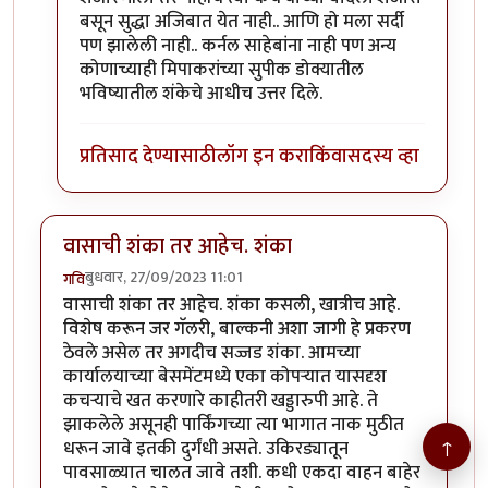
बसून सुद्धा अजिबात येत नाही.. आणि हो मला सर्दी
पण झालेली नाही.. कर्नल साहेबांना नाही पण अन्य
कोणाच्याही मिपाकरांच्या सुपीक डोक्यातील
भविष्यातील शंकेचे आधीच उत्तर दिले.
प्रतिसाद देण्यासाठी
लॉग इन करा
किंवा
सदस्य व्हा
वासाची शंका तर आहेच. शंका
बुधवार, 27/09/2023 11:01
गवि
वासाची शंका तर आहेच. शंका कसली, खात्रीच आहे.
विशेष करून जर गॅलरी, बाल्कनी अशा जागी हे प्रकरण
ठेवले असेल तर अगदीच सज्जड शंका. आमच्या
कार्यालयाच्या बेसमेंटमध्ये एका कोपऱ्यात यासदृश
कचऱ्याचे खत करणारे काहीतरी खड्डारुपी आहे. ते
झाकलेले असूनही पार्किंगच्या त्या भागात नाक मुठीत
↑
धरून जावे इतकी दुर्गंधी असते. उकिरड्यातून
पावसाळ्यात चालत जावे तशी. कधी एकदा वाहन बाहेर