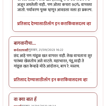
अजून जमलेली नाही.. पण ओला कचरा 90% वापरला
जातो. पर्यावरण पूरक म्हणून आवडला मला हा प्रकल्प.
प्रतिसाद देण्यासाठी
लॉग इन करा
किंवा
सदस्य व्हा
बागवानीचा....
गुरुवार, 21/09/2023 16:22
कर्नलतपस्वी
छंद आहे पण गांडूळ खत वापरत नाही. लेख वाचताना सुर
पारंब्या खेळतोय असे वाटले. महाभारत, पंडू,माद्री ते
गांडूळ खत केव्हढे मोठे आंदोलन, बाप रे. मस्तच.
प्रतिसाद देण्यासाठी
लॉग इन करा
किंवा
सदस्य व्हा
वा क्या बात हॅ