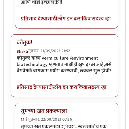
आणि थोडी इच्छाशक्ती!!
प्रतिसाद देण्यासाठी
लॉग इन करा
किंवा
सदस्य व्हा
कौतुक!
गुरुवार, 21/09/2023 21:52
Bhakti
कौतुक! याला vermiculture /environment
biotechnology म्हणतात.माझीही खुप इच्छा आहे,असे
वेगवेगळे बागकाम प्रयोग करण्याची, लवकर सुरू होवो!
प्रतिसाद देण्यासाठी
लॉग इन करा
किंवा
सदस्य व्हा
तुमच्या खत प्रकल्पाला
शुक्रवार, 22/09/2023 07:36
निमी
In reply to
कौतुक!
by
Bhakti
तुमच्या खत प्रकल्पाला शुभेच्छा.. स्वतःसाठीच एक