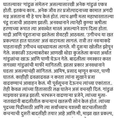
घातल्यावर 'गांडूळ संमेलन' असल्यासारखी अनेक गांडुळं एकत्र
होती. इतकंच काय.. अनेक जीव तर प्रजोत्पादनाच्या कामात अगदी
मग्न असताना मी हे पाप केलं होतं. त्याच क्षणी मला महाभारतातल्या
पंडू राजाची आठवण झाली. अनवधानाने त्यानेही कुण्या ऋषीला
हरणाच्या रूपात त्या अवस्थेत मारलं असल्याने शाप दिला होता.
माद्री आणि पंडूराजाचा झालेला शेवटही आठवला. 'उगीचच या खत
प्रकल्पात हात घातला' असं वाटायला लागलं. रात्री तर नवऱ्याकडे
पाहतानाही उगीचच धडधडायला लागले. मी दुसऱ्या खोलीत झोपून
गेले. सकाळी उठल्याबरोबर आणखी थोडा कुजलेला कचरा अर्थात
गांडुळांचा खाऊ आणि पाणी घेऊन गेले. बादलीला नमस्कार करत
सगळ्या गांडुळांची माफी मागितली. झाला प्रकार अनवधानाने
घडला असल्याचंही सांगितलं. आमिष, प्रसाद म्हणून कचरा, पाणी
घातलं. काहीही ढवळाढवळ न करता त्यांना सुखाने प्रजा
वाढवण्याचं आवाहन केलं. मी पूर्वसूचना देऊनच त्यांच्या एकांतात..
तेही केवळ त्यांच्या हितासाठी लक्ष घालेन असं वचनही दिलं. गांडुळं
माझ्यावर प्रसन्न झाली. भरभरून वाढणाऱ्या प्रजेने, त्यांच्या मुला-
नातवंडांनी बादलीतील कचऱ्याचं खतरूपी सोनं केलं होतं. त्यांच्या
पुढच्या पिढीसाठी आणि त्या सर्वांच्याच यशस्वी वाटचालीसाठी
कचऱ्याची दुसरी बादलीही तयार आहे आणि मी, माझा खत प्रकल्प,