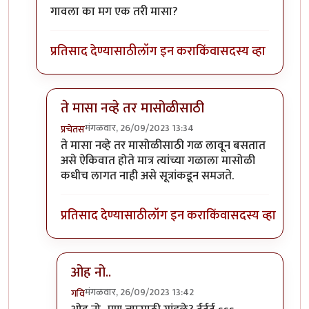
गावला का मग एक तरी मासा?
प्रतिसाद देण्यासाठी
लॉग इन करा
किंवा
सदस्य व्हा
ते मासा नव्हे तर मासोळीसाठी
मंगळवार, 26/09/2023 13:34
प्रचेतस
In reply to
टपोरे गांडुळ आहेत, ही गांडुळं
by
गवि
ते मासा नव्हे तर मासोळीसाठी गळ लावून बसतात
असे ऐकिवात होते मात्र त्यांच्या गळाला मासोळी
कधीच लागत नाही असे सूत्रांकडून समजते.
प्रतिसाद देण्यासाठी
लॉग इन करा
किंवा
सदस्य व्हा
ओह नो..
मंगळवार, 26/09/2023 13:42
गवि
In reply to
ते मासा नव्हे तर मासोळीसाठी
by
प्रचेतस