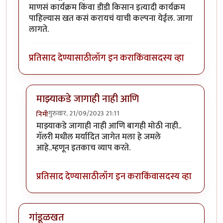
माणसं कार्यक्रम किंवा डीडी किसान इत्यादी कार्यक्रम
पाहिल्यास खत कसं करायचं याची कल्पना येईल. जागा
लागते.
प्रतिसाद देण्यासाठी
लॉग इन करा
किंवा
सदस्य व्हा
माझ्याकडे जागाही नाही आणि
गुरुवार, 21/09/2023 21:11
निमी
In reply to
प्रयोग चालू द्या. सह्याद्री
by
कंजूस
माझ्याकडे जागाही नाही आणि बागही मोठी नाही..
गॅलरी मधील मर्यादित जागेत मला हे जमले
आहे..म्हणून इतकाच व्याप करते.
प्रतिसाद देण्यासाठी
लॉग इन करा
किंवा
सदस्य व्हा
गांडूळखत