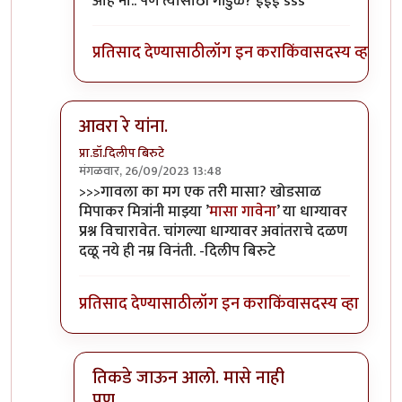
ओह नो.. पण त्यासाठी गांडुळे? ईईई sss
प्रतिसाद देण्यासाठी
लॉग इन करा
किंवा
सदस्य व्हा
आवरा रे यांना.
प्रा.डॉ.दिलीप बिरुटे
मंगळवार, 26/09/2023 13:48
In reply to
टपोरे गांडुळ आहेत, ही गांडुळं
by
गवि
>>>गावला का मग एक तरी मासा? खोडसाळ
मिपाकर मित्रांनी माझ्या ’
मासा गावेना
’ या धाग्यावर
प्रश्न विचारावेत. चांगल्या धाग्यावर अवांतराचे दळण
दळू नये ही नम्र विनंती. -दिलीप बिरुटे
प्रतिसाद देण्यासाठी
लॉग इन करा
किंवा
सदस्य व्हा
तिकडे जाऊन आलो. मासे नाही
पण