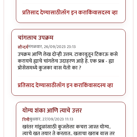
प्रतिसाद देण्यासाठी
लॉग इन करा
किंवा
सदस्य व्हा
चांगलाच उपक्रम
मंगळवार, 26/09/2023 23:13
सौन्दर्य
उपक्रम आणि लेख दोन्ही उत्तम. टाकावुतून टिकाऊ कसे
करायचे ह्याचे चांगलेच उदाहरण आहे हे. एक प्रश्न - ह्या
प्रोसेसमध्ये कुजका वास येतो का ?
प्रतिसाद देण्यासाठी
लॉग इन करा
किंवा
सदस्य व्हा
योग्य शंका आणि त्याचे उत्तर
बुधवार, 27/09/2023 11:13
निमी
In reply to
चांगलाच उपक्रम
by
सौन्दर्य
खरंतर गांडूळांसाठी कुजलेला कचरा जास्त योग्य..
त्याचे खत तयार ते करतात.. खताचा खराब वास तर