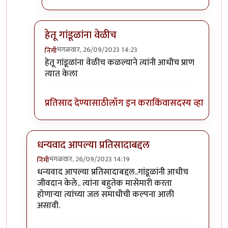
हेतू गांडूळांना वेळीच
मंगळवार, 26/09/2023 14:23
निमी
In reply to
टपोरे गांडुळ आहेत, ही गांडुळं
by
गवि
हेतू गांडूळांना वेळीच कळल्याने त्यांनी आधीच प्राण
त्यात केला
प्रतिसाद देण्यासाठी
लॉग इन करा
किंवा
सदस्य व्हा
धन्यवाद आपल्या प्रतिसादाबद्दल
मंगळवार, 26/09/2023 14:19
निमी
In reply to
छान. खत प्रकल्प आवडला. आमच्या
by
प्रा.डॉ.दि
धन्यवाद आपल्या प्रतिसादाबद्दल..गांडूळांनी आधीच
जीवदान केले.. त्यांना बहुतेक मासेमारी करता
होणाऱ्या त्यांच्या जल समाधीची कल्पना आली
असावी.