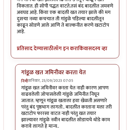
विकतात. ही सोपी पद्धत वाटते.तसं बंद बादलीत जमवणे
अवघड आहे. किंवा एक बादली खत तयार झाले की मग
दुसऱ्या नव्या कचऱ्यात ती गांडुळे पहिल्या बादलीतून
काढून सोडणे आले आणि ते बाल्कनीत करणे खटाटोप
आहे.
प्रतिसाद देण्यासाठी
लॉग इन करा
किंवा
सदस्य व्हा
गांडूळ खत जमिनीवर करता येत
शनिवार, 23/09/2023 07:05
निमी
In reply to
शेतकरी एका बाजूला शेड काढून
by
कंजूस
गांडूळ खत जमिनीवर करता येत नाही कारण आपण
वाढवलेली जोपासलेली गांडुळे जमिनीत निघून
जातात. म्हणून गांडूळ खताला हवा खेळती असणारे
परंतु बंद पृष्ठभाग लागतो.. बादलीत करताना मला तरी
खटाटोप फारसा वाटत नाही परंतु खत तयार
झाल्यावर गांडुळे नवीन बादलीत सोडायचे थोडे काम
करावे लागते हे मान्य..