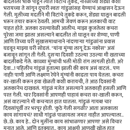
बादलीला भोकं पाडून त्यात विटांचे तुकडे, नारळाच्या शेंड्या कशा
भरायच्या ते सांगून दुपारी स्वतः गांडुळांसह येण्याचं आश्वासन देऊन
गेली. मुलीच्या मदतीने मी विटांचे तुकडे करून, शेंड्या घालून बादली
भरून तयार करून ठेवली. आमची जेवणं करून अलकाची वाट
पाहत होते. अलका ठरल्यावेळी आलीच. माझा कुजलेला कचरा
पुरेसा जमा झाला असल्याने बादलीत तो घालून वर शेण्या, पाणी
आणि तिच्या घरी सुखासमाधानाने नांदणाऱ्या गांडुळांना प्रवास
घडवून माझ्या घरी सोडलं. "यांना मुंग्या लागू देऊ नकोस" असं
बजावून सांगून ती गेली. दुसऱ्या दिवशी उठल्या उठल्या मी खताच्या
बादलीकडे गेले. काळ्या मुंग्यांची भली मोठी रांग लागली होती. अरे
देवा...! पहिलीच गांडुळं हुतात्मा झाली की काय असं वाटलं.. पण
नाही! पाणी आणि लक्ष्मण रेघेने मुंग्यांनी काढता पाय घेतला. कचरा
वर-खाली करून हवा खेळती कशी करायची, ते आठ दिवसांनी
अलकानेच दाखवलं. गांडुळं मजेत असल्याने अलकाही हसली आणि
परत गेली. चार दिवसांनी आपणही पाहावं कचरा वर-खाली करून,
असं वाटल्याने मी कचऱ्यात हात घातला. गांडुळं गायब! चार
दिवसांपूर्वी तर भरपूर होती. 'कुठे गेली सगळी? आता अलकाला
काय सांगायचं? साधी गांडुळं पाळायला जमत नाहीत आपल्याला..
छे..छे. काय हे.. दोन मुलींना काय सांभाळणार आपण!' असे विचार
मनात आले. आणि इतक्यात.. काय आश्चर्य! आणखी खोल हात