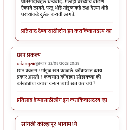
In reply to
उत्तम माहिती!!
by
राजेंद्र मेहेंदळे
प्रतिसादाबद्दल धन्यवाद.. मलाही घरच्यांचे बोलणे
ऐकावे लागते. परंतु थोडे गांडूळांकडे लक्ष देऊन थोडे
घरच्यांकडे दुर्लक्ष करावी लागते.
प्रतिसाद देण्यासाठी
लॉग इन करा
किंवा
सदस्य व्हा
छान प्रकल्प
शुक्रवार, 22/09/2023 20:28
धर्मराजमुटके
छान प्रकल्प ! गांडूळ खत कळाले. कोंबडखत काय
प्रकार असतो ? कचर्‍यात कोंबड्या सोडायच्या की
कोंबड्यांचा कचरा करुन त्याचे खत करायचे ?
प्रतिसाद देण्यासाठी
लॉग इन करा
किंवा
सदस्य व्हा
सांगली कोल्हापूर भागामध्ये