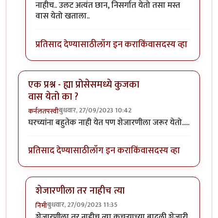
नाहीच.. उलट अत्यंत छान, निसर्गात येतो तसा मस्त
वास येतो खताला..
प्रतिसाद देण्यासाठी
लॉग इन करा
किंवा
सदस्य व्हा
एक प्रश्न - ह्या प्रोसेसमध्ये कुजका
वास येतो का ?
बुधवार, 27/09/2023 10:42
कर्नलतपस्वी
घरच्यांना बहुतेक नाही येत पण शेजारणीला जरूर येतो.....
प्रतिसाद देण्यासाठी
लॉग इन करा
किंवा
सदस्य व्हा
शेजारणीला तर नाहीच त्या
बुधवार, 27/09/2023 11:35
निमी
In reply to
एक प्रश्न - ह्या प्रोसेसमध्ये कुजका वास येतो का ?
शेजारणीला तर नाहीच त्या कचऱ्याच्या बादली शेजारी