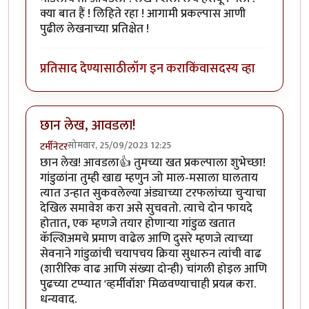
क्या बात हैं ! लिहिते रहा ! आगामी प्रकल्पास आणी
पुढील लेखनाच्या प्रतिक्षेत !
प्रतिसाद देण्यासाठी
लॉग इन करा
किंवा
सदस्य व्हा
छान लेख, आवडला!
सोमवार, 25/09/2023 12:25
टर्मीनेटर
छान लेख! आवडला👍 तुमच्या खत प्रकल्पाला शुभेच्छा!
गांडुळांना तुम्ही खाद्य म्हणुन जो माल-मसाला घालताय
त्यात उन्हात सुकवलेल्या अंड्याच्या टरफलांच्या चुऱ्याचा
देखिल समावेश करा असे सुचवतो. त्याचे दोन फायदे
होतात, एक म्हणजे तयार होणाऱ्या गांडुळ खतात
कॅल्शिअमचे प्रमाण वाढेल आणि दुसरे म्हणजे त्याच्या
सेवनाने गांडुळांची चयापचय क्रिया सुधारुन त्यांची वाढ
(शारीरिक वाढ आणि संख्या दोन्ही) चांगली होइल आणि
पुढच्या टप्प्यात 'व्हर्मीवॉश' मिळवण्याचाही प्रयत्न करा.
धन्यवाद.