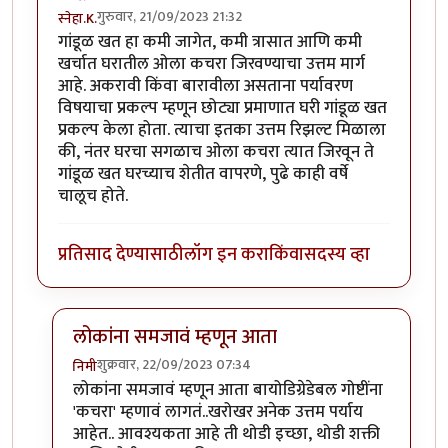
गुरुवार, 21/09/2023 21:32
स्नेहा.K.
गांडूळ खत हा कमी जागेत, कमी त्रासात आणि कमी
खर्चात घरातील ओला कचरा जिरवण्याचा उत्तम मार्ग
आहे. अकरावी किंवा बारावीला असताना पर्यावरण
विषयाचा प्रकल्प म्हणून छोट्या प्रमाणात घरी गांडूळ खत
प्रकल्प केला होता. त्याचा इतका उत्तम रिझल्ट मिळाला
की, नंतर घरचा सगळाच ओला कचरा त्यात जिरवून ते
गांडूळ खत घरच्याच शेतीत वापरणे, पुढे काही वर्षे
चालूच होते.
प्रतिसाद देण्यासाठी
लॉग इन करा
किंवा
सदस्य व्हा
लोकांना समजावं म्हणून आता
शुक्रवार, 22/09/2023 07:34
निमी
In reply to
गांडूळखत
by
स्नेहा.K.
लोकांना समजावं म्हणून आता बायोडिग्रेडेबल गोष्टींना
'कचरा' म्हणावं लागतं..खरोखर अनेक उत्तम पर्याय
आहेत.. आवश्यकता आहे ती थोडी इच्छा, थोडी शक्ती