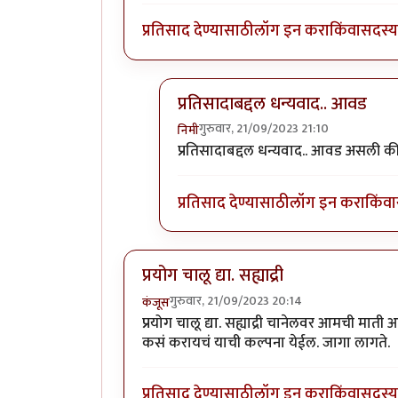
प्रतिसाद देण्यासाठी
लॉग इन करा
किंवा
सदस्य 
प्रतिसादाबद्दल धन्यवाद.. आवड
गुरुवार, 21/09/2023 21:10
निमी
In reply to
बराच मोकळा वेळ दिसतोय..
प्रतिसादाबद्दल धन्यवाद.. आवड असली क
प्रतिसाद देण्यासाठी
लॉग इन करा
किंवा
प्रयोग चालू द्या. सह्याद्री
गुरुवार, 21/09/2023 20:14
कंजूस
प्रयोग चालू द्या. सह्याद्री चानेलवर आमची माती
कसं करायचं याची कल्पना येईल. जागा लागते.
प्रतिसाद देण्यासाठी
लॉग इन करा
किंवा
सदस्य 