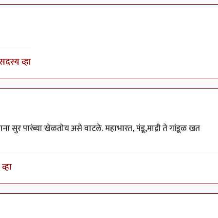
by
भागो
सदस्य व्हा
 सुर पारंब्या खेळतोय असे वाटले. महाभारत, पंडू,माद्री ते गांडूळ खत
व्हा