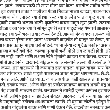
 "हे पाहा, आधी एका बादलीत किंवा डब्यात रोजचा कचरा गोळा करायला ला
 झालं.. कचऱ्यासाठी मी खास मोठा डबा केला. घरातील सर्वांना सांगि
या डब्यातच टाका." भाजीच्या पेंड्या निवडतानाच्या काड्या, मटार-पावट्
ाचा चोथा, नारळाच्या शेंड्या, फळांच्या साली डब्यात जमू लागल्या. 
दिवशी सकाळी अलका आली. कुजलेला कचरा पाहून खूश झाली. खतासा
ेंड्या कशा भरायच्या ते सांगून दुपारी स्वतः गांडुळांसह येण्याचं आश्वा
ेंड्या घालून बादली भरून तयार करून ठेवली. आमची जेवणं करून अलकाच
ा कचरा पुरेसा जमा झाला असल्याने बादलीत तो घालून वर शेण्या, प
ा प्रवास घडवून माझ्या घरी सोडलं. "यांना मुंग्या लागू देऊ नकोस" असं
च्या बादलीकडे गेले. काळ्या मुंग्यांची भली मोठी रांग लागली होती. अरे 
पण नाही! पाणी आणि लक्ष्मण रेघेने मुंग्यांनी काढता पाय घेतला. कचरा 
ांनी अलकानेच दाखवलं. गांडुळं मजेत असल्याने अलकाही हसली आ
ून, असं वाटल्याने मी कचऱ्यात हात घातला. गांडुळं गायब! चार दिवसा
ाय सांगायचं? साधी गांडुळं पाळायला जमत नाहीत आपल्याला.. छे..छे
ार मनात आले. आणि इतक्यात.. काय आश्चर्य! आणखी खोल हात घातल्या
 होती. इतकंच काय.. अनेक जीव तर प्रजोत्पादनाच्या कामात अगदी मग्न
या पंडू राजाची आठवण झाली. अनवधानाने त्यानेही कुण्या ऋषीला हरणाच्
ा. माद्री आणि पंडूराजाचा झालेला शेवटही आठवला. 'उगीचच या खत प्र
कडे पाहतानाही उगीचच धडधडायला लागले. मी दुसऱ्या खोलीत झोपून गे
्थात गांडुळांचा खाऊ आणि पाणी घेऊन गेले. बादलीला नमस्कार क