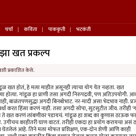
चर्चा
कविता
पाककृती
भटकंती
झा खत प्रकल्प
वशी प्रकाशित केले.
डूळ खत होतं, हे मला माहीत असूनही त्याचा योग येत नव्हता. खत
या होत्या. गांडूळ हा प्राणी तसा अगदी निरुपद्रवी, पण अतिउपयोगी. 
 नाही, बाळंतपणसुद्धा अगदी बिनबोभाट. नर-मादी असा भेदभाव नाही. प्
र्धा करत हिंसा करणं नाही. तसा अगदी सोपा, सुटसुटीत जीव. तरीही 'गा
 ते खत करणं लांबणीवर पडायचं. गांडूळ हा शब्द का कुणास ठाऊक फ
ी. उगीचच काहीतरी घाण वाटतं. तरीही एकदा हा प्रयोग करायचा असं ठ
क्षण घेतलेलं आहे. तिने मला मोफत प्रशिक्षण, एक-दोन शेणी आणि काही