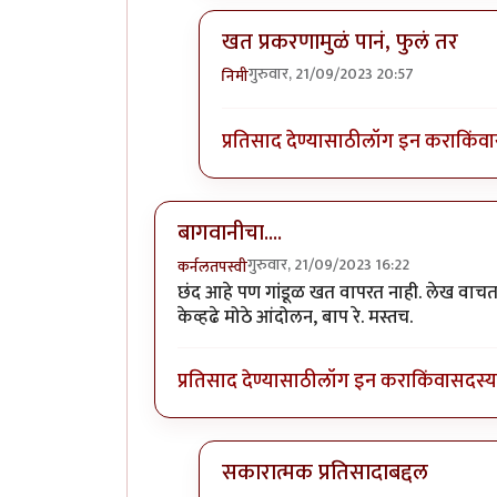
खत प्रकरणामुळं पानं, फुलं तर
गुरुवार, 21/09/2023 20:57
निमी
In reply to
बापरे! भारी प्रकर्ण दिसतंय!
प्रतिसाद देण्यासाठी
लॉग इन करा
किंवा
बागवानीचा....
गुरुवार, 21/09/2023 16:22
कर्नलतपस्वी
छंद आहे पण गांडूळ खत वापरत नाही. लेख वाचताना
केव्हढे मोठे आंदोलन, बाप रे. मस्तच.
प्रतिसाद देण्यासाठी
लॉग इन करा
किंवा
सदस्य 
सकारात्मक प्रतिसादाबद्दल