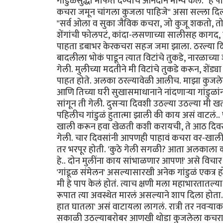
गांडुळंसुद्धा मोफत देण्याचं आनंदाने मान्य केलं.
कचरा जमून चांगला कुजला पाहिजे" असा सल्ला दिला.
"सर्व ओला व सुका जैविक कचरा, जो कुजू शकतो, तो ह्
शेंगांची फोलपटं, कांदा-लसणाच्या सालीसह कागद, चह
पाहता डबाभर केरकचरा सहज जमा झाला. ठरल्या 
बादलीला भोकं पाडून त्यात विटांचे तुकडे, नारळाच्या श
गेली. मुलीच्या मदतीने मी विटांचे तुकडे करून, श
पाहत होते. अलका ठरल्यावेळी आलीच. माझा कुजलेल
आणि तिच्या घरी सुखासमाधानाने नांदणाऱ्या गांडुळांन
सांगून ती गेली. दुसऱ्या दिवशी उठल्या उठल्या मी खता
पहिलीच गांडुळं हुतात्मा झाली की काय असं वाटलं.. 
खाली करून हवा खेळती कशी करायची, ते आठ दिवस
गेली. चार दिवसांनी आपणही पाहावं कचरा वर-खाली कर
तर भरपूर होती. 'कुठे गेली सगळी? आता अलकाला क
हे.. दोन मुलींना काय सांभाळणार आपण!' असे विच
'गांडूळ संमेलन' असल्यासारखी अनेक गांडुळं एकत्र
मी हे पाप केलं होतं. त्याच क्षणी मला महाभारतातल्
रूपात त्या अवस्थेत मारलं असल्याने शाप दिला होत
हात घातला' असं वाटायला लागलं. रात्री तर नवऱ्या
सकाळी उठल्याबरोबर आणखी थोडा कुजलेला कचरा अर