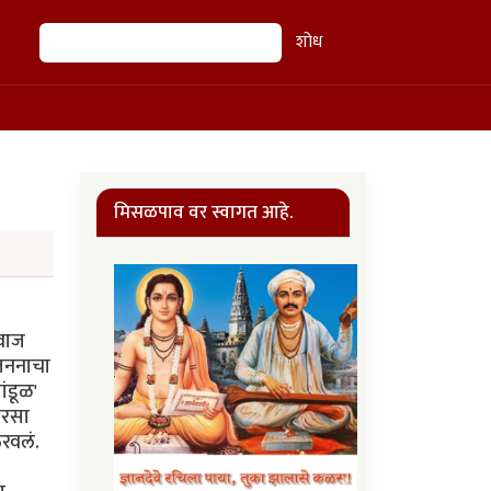
शोध
शोध
मिसळपाव वर स्वागत आहे.
आवाज
रजननाचा
ंडूळ'
ारसा
रवलं.