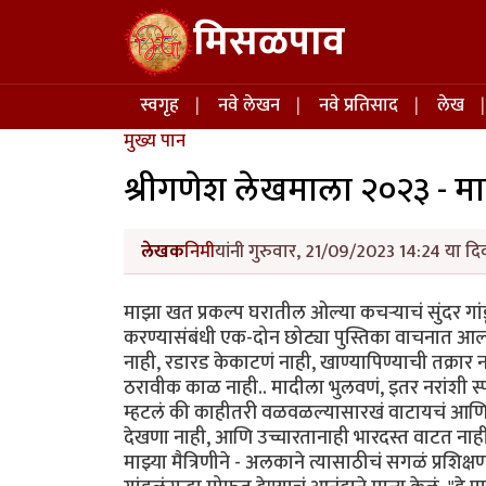
Skip to main content
मिसळपाव
Main navigation
स्वगृह
नवे लेखन
नवे प्रतिसाद
लेख
मुख्य पान
श्रीगणेश लेखमाला २०२३ - मा
लेखक
निमी
यांनी गुरुवार, 21/09/2023 14:24 या दि
माझा खत प्रकल्प घरातील ओल्या कचऱ्याचं सुंदर गां
करण्यासंबंधी एक-दोन छोट्या पुस्तिका वाचनात आल्
नाही, रडारड केकाटणं नाही, खाण्यापिण्याची तक्रार
ठरावीक काळ नाही.. मादीला भुलवणं, इतर नरांशी स्प
म्हटलं की काहीतरी वळवळल्यासारखं वाटायचं आणि
देखणा नाही, आणि उच्चारतानाही भारदस्त वाटत नाह
माझ्या मैत्रिणीने - अलकाने त्यासाठीचं सगळं प्रशि