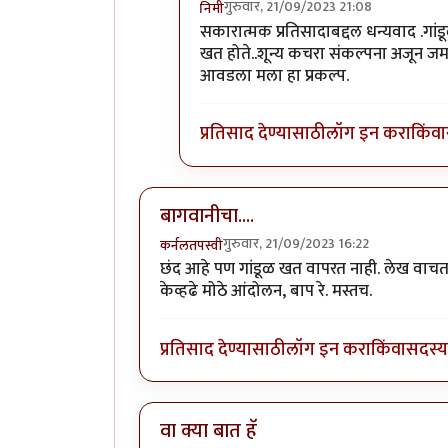
गुरुवार, 21/09/2023 21:08
निमी
In reply to
बागवानीचा....
by
कर्नलतपस्
सकारात्मक प्रतिसादाबद्दल धन्यवाद .गांड
खत होते..शून्य कचरा संकल्पना अजून ज
आवडला मला हा प्रकल्प.
प्रतिसाद देण्यासाठी
लॉग इन करा
किंवा
बागवानीचा....
गुरुवार, 21/09/2023 16:22
कर्नलतपस्वी
छंद आहे पण गांडूळ खत वापरत नाही. लेख वाचताना
केव्हढे मोठे आंदोलन, बाप रे. मस्तच.
प्रतिसाद देण्यासाठी
लॉग इन करा
किंवा
सदस्य 
वा क्या बात हॅ