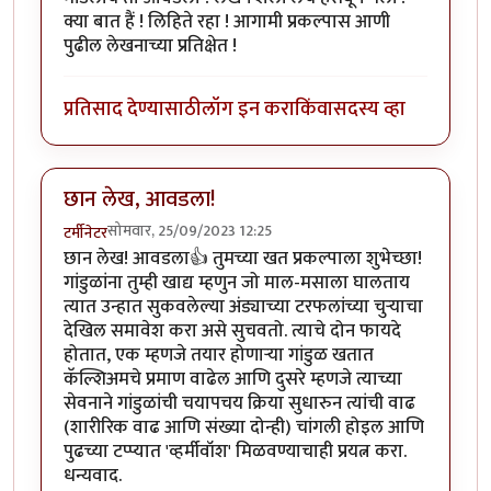
क्या बात हैं ! लिहिते रहा ! आगामी प्रकल्पास आणी
पुढील लेखनाच्या प्रतिक्षेत !
प्रतिसाद देण्यासाठी
लॉग इन करा
किंवा
सदस्य व्हा
छान लेख, आवडला!
सोमवार, 25/09/2023 12:25
टर्मीनेटर
छान लेख! आवडला👍 तुमच्या खत प्रकल्पाला शुभेच्छा!
गांडुळांना तुम्ही खाद्य म्हणुन जो माल-मसाला घालताय
त्यात उन्हात सुकवलेल्या अंड्याच्या टरफलांच्या चुऱ्याचा
देखिल समावेश करा असे सुचवतो. त्याचे दोन फायदे
होतात, एक म्हणजे तयार होणाऱ्या गांडुळ खतात
कॅल्शिअमचे प्रमाण वाढेल आणि दुसरे म्हणजे त्याच्या
सेवनाने गांडुळांची चयापचय क्रिया सुधारुन त्यांची वाढ
(शारीरिक वाढ आणि संख्या दोन्ही) चांगली होइल आणि
पुढच्या टप्प्यात 'व्हर्मीवॉश' मिळवण्याचाही प्रयत्न करा.
धन्यवाद.