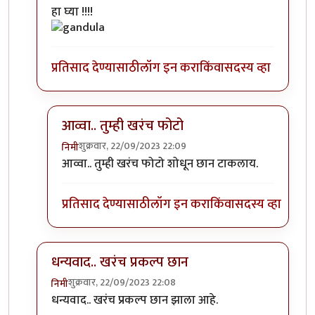
In reply to
एखादा फोटो पाहिजे होता.
by
सौंदाळा (verifie
हा घ्या !!!!
प्रतिसाद देण्यासाठी
लॉग इन करा
किंवा
सदस्य व्हा
आव्वा.. तुम्ही खरंच फोटो
शुक्रवार, 22/09/2023 22:09
निमी
In reply to
कोणाचा? गांडुळाचा?
by
अहिरावण
आव्वा.. तुम्ही खरंच फोटो शोधून छान टाकलाय.
प्रतिसाद देण्यासाठी
लॉग इन करा
किंवा
सदस्य व्हा
धन्यवाद.. खरंच प्रकल्प छान
शुक्रवार, 22/09/2023 22:08
निमी
In reply to
एखादा फोटो पाहिजे होता.
by
सौंदाळा (verifie
धन्यवाद.. खरंच प्रकल्प छान झाला आहे.