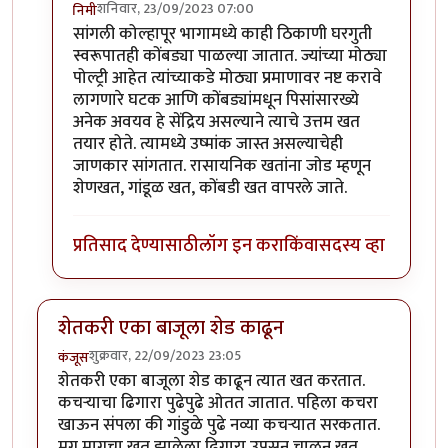
शनिवार, 23/09/2023 07:00
निमी
In reply to
छान प्रकल्प
by
धर्मराजमुटके
सांगली कोल्हापूर भागामध्ये काही ठिकाणी घरगुती
स्वरूपातही कोंबड्या पाळल्या जातात. ज्यांच्या मोठ्या
पोल्ट्री आहेत त्यांच्याकडे मोठ्या प्रमाणावर नष्ट करावे
लागणारे घटक आणि कोंबड्यांमधून पिसांसारख्ये
अनेक अवयव हे सेंद्रिय असल्याने त्याचे उत्तम खत
तयार होते. त्यामध्ये उष्मांक जास्त असल्याचेही
जाणकार सांगतात. रासायनिक खतांना जोड म्हणून
शेणखत, गांडूळ खत, कोंबडी खत वापरले जाते.
प्रतिसाद देण्यासाठी
लॉग इन करा
किंवा
सदस्य व्हा
शेतकरी एका बाजूला शेड काढून
शुक्रवार, 22/09/2023 23:05
कंजूस
शेतकरी एका बाजूला शेड काढून त्यात खत करतात.
कचऱ्याचा ढिगारा पुढेपुढे ओतत जातात. पहिला कचरा
खाऊन संपला की गांडुळे पुढे नव्या कचऱ्यात सरकतात.
मग मागचा खत झालेला ढिगारा उपसून चाळून खत