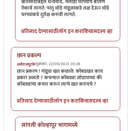
In reply to
उत्तम माहिती!!
by
राजेंद्र मेहेंदळे
प्रतिसादाबद्दल धन्यवाद.. मलाही घरच्यांचे बोलणे
ऐकावे लागते. परंतु थोडे गांडूळांकडे लक्ष देऊन थोडे
घरच्यांकडे दुर्लक्ष करावी लागते.
प्रतिसाद देण्यासाठी
लॉग इन करा
किंवा
सदस्य व्हा
छान प्रकल्प
शुक्रवार, 22/09/2023 20:28
धर्मराजमुटके
छान प्रकल्प ! गांडूळ खत कळाले. कोंबडखत काय
प्रकार असतो ? कचर्‍यात कोंबड्या सोडायच्या की
कोंबड्यांचा कचरा करुन त्याचे खत करायचे ?
प्रतिसाद देण्यासाठी
लॉग इन करा
किंवा
सदस्य व्हा
सांगली कोल्हापूर भागामध्ये