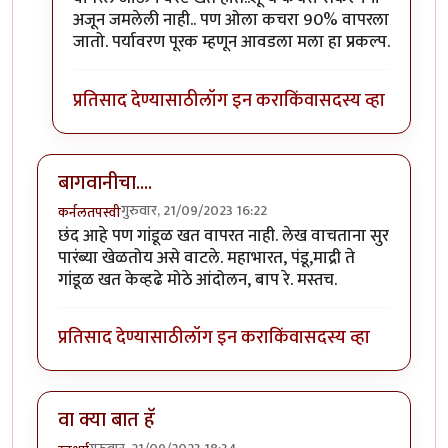
अजून जमलेली नाही.. पण ओला कचरा 90% वापरला
जातो. पर्यावरण पूरक म्हणून आवडला मला हा प्रकल्प.
प्रतिसाद देण्यासाठी
लॉग इन करा
किंवा
सदस्य व्हा
बागवानीचा....
गुरुवार, 21/09/2023 16:22
कर्नलतपस्वी
छंद आहे पण गांडूळ खत वापरत नाही. लेख वाचताना सुर
पारंब्या खेळतोय असे वाटले. महाभारत, पंडू,माद्री ते
गांडूळ खत केव्हढे मोठे आंदोलन, बाप रे. मस्तच.
प्रतिसाद देण्यासाठी
लॉग इन करा
किंवा
सदस्य व्हा
वा क्या बात हॅ