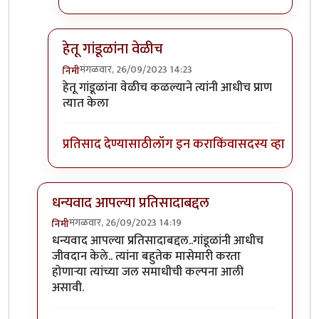
हेतू गांडूळांना वेळीच
मंगळवार, 26/09/2023 14:23
निमी
In reply to
टपोरे गांडुळ आहेत, ही गांडुळं
by
गवि
हेतू गांडूळांना वेळीच कळल्याने त्यांनी आधीच प्राण
त्यात केला
प्रतिसाद देण्यासाठी
लॉग इन करा
किंवा
सदस्य व्हा
धन्यवाद आपल्या प्रतिसादाबद्दल
मंगळवार, 26/09/2023 14:19
निमी
In reply to
छान. खत प्रकल्प आवडला. आमच्या
by
प्रा.डॉ.दि
धन्यवाद आपल्या प्रतिसादाबद्दल..गांडूळांनी आधीच
जीवदान केले.. त्यांना बहुतेक मासेमारी करता
होणाऱ्या त्यांच्या जल समाधीची कल्पना आली
असावी.