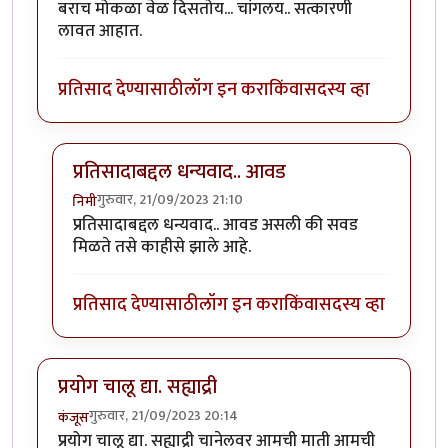
बराच मोकळा वेळ दिसतोय... चांगलय.. सत्कारणी
लावत आहात.
प्रतिसाद देण्यासाठी
लॉग इन करा
किंवा
सदस्य व्हा
प्रतिसादाबद्दल धन्यवाद.. आवड
गुरुवार, 21/09/2023 21:10
निमी
In reply to
बराच मोकळा वेळ दिसतोय...
by
अहिरावण
प्रतिसादाबद्दल धन्यवाद.. आवड असली की सवड
मिळते तसे काहीसे झाले आहे.
प्रतिसाद देण्यासाठी
लॉग इन करा
किंवा
सदस्य व्हा
प्रयोग चालू द्या. सह्याद्री
गुरुवार, 21/09/2023 20:14
कंजूस
प्रयोग चालू द्या. सह्याद्री चानेलवर आमची माती आमची