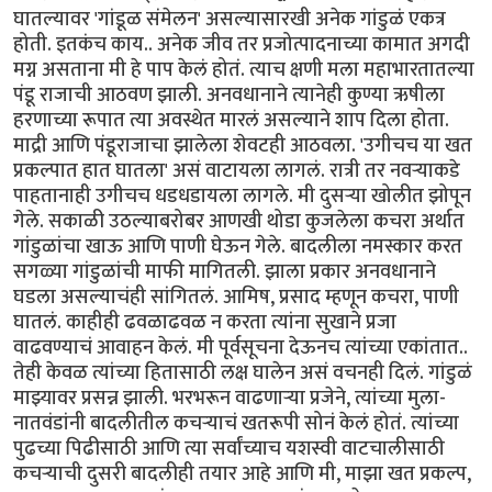
घातल्यावर 'गांडूळ संमेलन' असल्यासारखी अनेक गांडुळं एकत्र
होती. इतकंच काय.. अनेक जीव तर प्रजोत्पादनाच्या कामात अगदी
मग्न असताना मी हे पाप केलं होतं. त्याच क्षणी मला महाभारतातल्या
पंडू राजाची आठवण झाली. अनवधानाने त्यानेही कुण्या ऋषीला
हरणाच्या रूपात त्या अवस्थेत मारलं असल्याने शाप दिला होता.
माद्री आणि पंडूराजाचा झालेला शेवटही आठवला. 'उगीचच या खत
प्रकल्पात हात घातला' असं वाटायला लागलं. रात्री तर नवऱ्याकडे
पाहतानाही उगीचच धडधडायला लागले. मी दुसऱ्या खोलीत झोपून
गेले. सकाळी उठल्याबरोबर आणखी थोडा कुजलेला कचरा अर्थात
गांडुळांचा खाऊ आणि पाणी घेऊन गेले. बादलीला नमस्कार करत
सगळ्या गांडुळांची माफी मागितली. झाला प्रकार अनवधानाने
घडला असल्याचंही सांगितलं. आमिष, प्रसाद म्हणून कचरा, पाणी
घातलं. काहीही ढवळाढवळ न करता त्यांना सुखाने प्रजा
वाढवण्याचं आवाहन केलं. मी पूर्वसूचना देऊनच त्यांच्या एकांतात..
तेही केवळ त्यांच्या हितासाठी लक्ष घालेन असं वचनही दिलं. गांडुळं
माझ्यावर प्रसन्न झाली. भरभरून वाढणाऱ्या प्रजेने, त्यांच्या मुला-
नातवंडांनी बादलीतील कचऱ्याचं खतरूपी सोनं केलं होतं. त्यांच्या
पुढच्या पिढीसाठी आणि त्या सर्वांच्याच यशस्वी वाटचालीसाठी
कचऱ्याची दुसरी बादलीही तयार आहे आणि मी, माझा खत प्रकल्प,