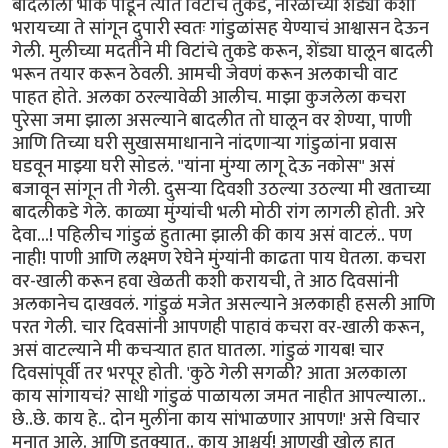
बादलीला भोकं पाडून त्यात विटांचे तुकडे, नारळाच्या शेंड्या कशा
भरायच्या ते सांगून दुपारी स्वतः गांडुळांसह येण्याचं आश्वासन देऊन
गेली. मुलीच्या मदतीने मी विटांचे तुकडे करून, शेंड्या घालून बादली
भरून तयार करून ठेवली. आमची जेवणं करून अलकाची वाट
पाहत होते. अलका ठरल्यावेळी आलीच. माझा कुजलेला कचरा
पुरेसा जमा झाला असल्याने बादलीत तो घालून वर शेण्या, पाणी
आणि तिच्या घरी सुखासमाधानाने नांदणाऱ्या गांडुळांना प्रवास
घडवून माझ्या घरी सोडलं. "यांना मुंग्या लागू देऊ नकोस" असं
बजावून सांगून ती गेली. दुसऱ्या दिवशी उठल्या उठल्या मी खताच्या
बादलीकडे गेले. काळ्या मुंग्यांची भली मोठी रांग लागली होती. अरे
देवा...! पहिलीच गांडुळं हुतात्मा झाली की काय असं वाटलं.. पण
नाही! पाणी आणि लक्ष्मण रेघेने मुंग्यांनी काढता पाय घेतला. कचरा
वर-खाली करून हवा खेळती कशी करायची, ते आठ दिवसांनी
अलकानेच दाखवलं. गांडुळं मजेत असल्याने अलकाही हसली आणि
परत गेली. चार दिवसांनी आपणही पाहावं कचरा वर-खाली करून,
असं वाटल्याने मी कचऱ्यात हात घातला. गांडुळं गायब! चार
दिवसांपूर्वी तर भरपूर होती. 'कुठे गेली सगळी? आता अलकाला
काय सांगायचं? साधी गांडुळं पाळायला जमत नाहीत आपल्याला..
छे..छे. काय हे.. दोन मुलींना काय सांभाळणार आपण!' असे विचार
मनात आले. आणि इतक्यात.. काय आश्चर्य! आणखी खोल हात