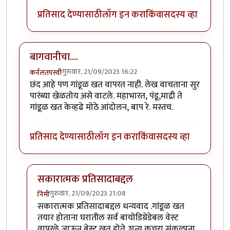
प्रतिसाद देण्यासाठी
लॉग इन करा
किंवा
सदस्य व्हा
बागवानीचा....
गुरुवार, 21/09/2023 16:22
कर्नलतपस्वी
छंद आहे पण गांडूळ खत वापरत नाही. लेख वाचताना सुर
पारंब्या खेळतोय असे वाटले. महाभारत, पंडू,माद्री ते
गांडूळ खत केव्हढे मोठे आंदोलन, बाप रे. मस्तच.
प्रतिसाद देण्यासाठी
लॉग इन करा
किंवा
सदस्य व्हा
सकारात्मक प्रतिसादाबद्दल
गुरुवार, 21/09/2023 21:08
निमी
In reply to
बागवानीचा....
by
कर्नलतपस्वी
सकारात्मक प्रतिसादाबद्दल धन्यवाद .गांडूळ खत
तयार होताना घरातील सर्व बायोडिग्रेडेबल वेस्ट
वापरले जाऊन बेस्ट खत होते..शून्य कचरा संकल्पना