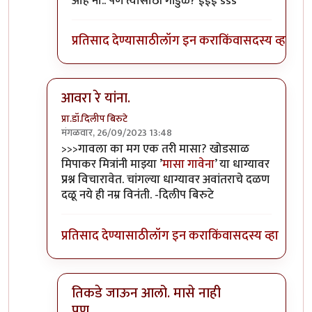
ओह नो.. पण त्यासाठी गांडुळे? ईईई sss
प्रतिसाद देण्यासाठी
लॉग इन करा
किंवा
सदस्य व्हा
आवरा रे यांना.
प्रा.डॉ.दिलीप बिरुटे
मंगळवार, 26/09/2023 13:48
In reply to
टपोरे गांडुळ आहेत, ही गांडुळं
by
गवि
>>>गावला का मग एक तरी मासा? खोडसाळ
मिपाकर मित्रांनी माझ्या ’
मासा गावेना
’ या धाग्यावर
प्रश्न विचारावेत. चांगल्या धाग्यावर अवांतराचे दळण
दळू नये ही नम्र विनंती. -दिलीप बिरुटे
प्रतिसाद देण्यासाठी
लॉग इन करा
किंवा
सदस्य व्हा
तिकडे जाऊन आलो. मासे नाही
पण