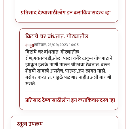
प्रतिसाद देण्यासाठी
लॉग इन करा
किंवा
सदस्य व्हा
विटांचे चर बांधतात. गोठ्यातील
शनिवार, 23/09/2023 14:05
कंजूस
In reply to
गांडूळ खत जमिनीवर करता येत
by
निमी
विटांचे चर बांधतात. गोठ्यातील
शेण,गवतकाडी,ओला पाला वगैरे टाकून गोणपाटाने
झाकून हलके पाणी मारून ओलावा ठेवतात. वरून
शेडची सावली असतेच. पाऊस,ऊन लागत नाही.
बरोबर करतात. गांडूळे पळणार नाहीत अशी बांधणी
असते.
प्रतिसाद देण्यासाठी
लॉग इन करा
किंवा
सदस्य व्हा
स्तूत्य उपक्रम