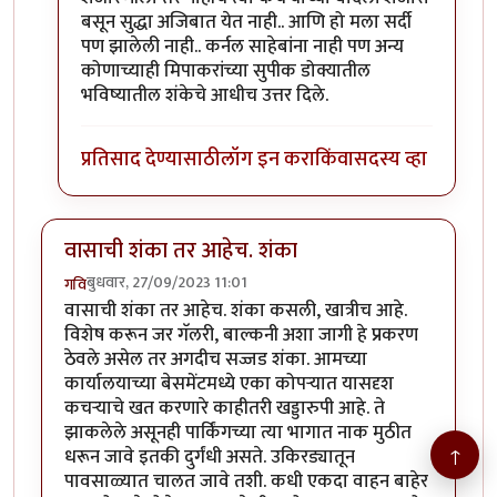
बसून सुद्धा अजिबात येत नाही.. आणि हो मला सर्दी
पण झालेली नाही.. कर्नल साहेबांना नाही पण अन्य
कोणाच्याही मिपाकरांच्या सुपीक डोक्यातील
भविष्यातील शंकेचे आधीच उत्तर दिले.
प्रतिसाद देण्यासाठी
लॉग इन करा
किंवा
सदस्य व्हा
वासाची शंका तर आहेच. शंका
बुधवार, 27/09/2023 11:01
गवि
वासाची शंका तर आहेच. शंका कसली, खात्रीच आहे.
विशेष करून जर गॅलरी, बाल्कनी अशा जागी हे प्रकरण
ठेवले असेल तर अगदीच सज्जड शंका. आमच्या
कार्यालयाच्या बेसमेंटमध्ये एका कोपऱ्यात यासदृश
कचऱ्याचे खत करणारे काहीतरी खड्डारुपी आहे. ते
झाकलेले असूनही पार्किंगच्या त्या भागात नाक मुठीत
↑
धरून जावे इतकी दुर्गंधी असते. उकिरड्यातून
पावसाळ्यात चालत जावे तशी. कधी एकदा वाहन बाहेर