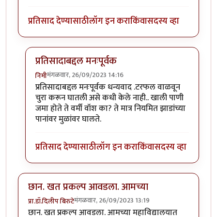
प्रतिसाद देण्यासाठी
लॉग इन करा
किंवा
सदस्य व्हा
प्रतिसादाबद्दल मनःपूर्वक
मंगळवार, 26/09/2023 14:16
निमी
In reply to
छान लेख, आवडला!
by
टर्मीनेटर
प्रतिसादाबद्दल मनःपूर्वक धन्यवाद .टरफल वाळवून
चुरा करून घातली असे कधी केले नाही.. खाली पाणी
जमा होते ते वर्मी वॉश का? ते मात्र नियमित झाडांच्या
पानांवर मुळांवर घालते.
प्रतिसाद देण्यासाठी
लॉग इन करा
किंवा
सदस्य व्हा
छान. खत प्रकल्प आवडला. आमच्या
मंगळवार, 26/09/2023 13:19
प्रा.डॉ.दिलीप बिरुटे
छान. खत प्रकल्प आवडला. आमच्या महाविद्यालयात