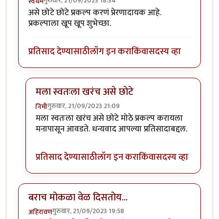
गुरुवार, 21/09/2023 18:34
स्वधर्म
असे छोटे छोटे प्रकल्प करणं प्रेरणादायक आहे.
प्रकल्पाला खूप खूप शुभेच्छा.
प्रतिसाद देण्यासाठी
लॉग इन करा
किंवा
सदस्य व्हा
मला स्वतःला खरंच असे छोटे
गुरुवार, 21/09/2023 21:09
निमी
In reply to
वा क्या बात हॅ
by
स्वधर्म
मला स्वतःला खरंच असे छोटे मोठे प्रकल्प करायला
मनापासून आवडते. धन्यवाद आपल्या प्रतिसादाबद्दल.
प्रतिसाद देण्यासाठी
लॉग इन करा
किंवा
सदस्य व्हा
बराच मोकळा वेळ दिसतोय...
गुरुवार, 21/09/2023 19:58
अहिरावण