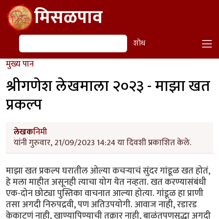
Skip to main content
मिसळपाव
शोध
शोध
मुख्य पान
श्रीगणेश लेखमाला २०२३ - माझा खत
प्रकल्प
लेखक
निमी
यांनी गुरुवार, 21/09/2023 14:24 या दिवशी प्रकाशित केले.
माझा खत प्रकल्प घरातील ओल्या कचऱ्याचं सुंदर गांडूळ खत होतं,
हे मला माहीत असूनही त्याचा योग येत नव्हता. खत करण्यासंबंधी
एक-दोन छोट्या पुस्तिका वाचनात आल्या होत्या. गांडूळ हा प्राणी
तसा अगदी निरुपद्रवी, पण अतिउपयोगी. आवाज नाही, रडारड
केकाटणं नाही, खाण्यापिण्याची तक्रार नाही, बाळंतपणसुद्धा अगदी