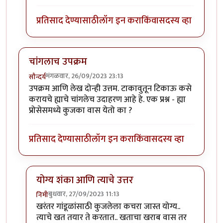
प्रतिसाद देण्यासाठी
लॉग इन करा
किंवा
सदस्य व्हा
चांगलाच उपक्रम
मंगळवार, 26/09/2023 23:13
सौन्दर्य
उपक्रम आणि लेख दोन्ही उत्तम. टाकावुतून टिकाऊ कसे
करायचे ह्याचे चांगलेच उदाहरण आहे हे. एक प्रश्न - ह्या
प्रोसेसमध्ये कुजका वास येतो का ?
प्रतिसाद देण्यासाठी
लॉग इन करा
किंवा
सदस्य व्हा
योग्य शंका आणि त्याचे उत्तर
बुधवार, 27/09/2023 11:13
निमी
In reply to
चांगलाच उपक्रम
by
सौन्दर्य
खरंतर गांडूळांसाठी कुजलेला कचरा जास्त योग्य..
त्याचे खत तयार ते करतात.. खताचा खराब वास तर