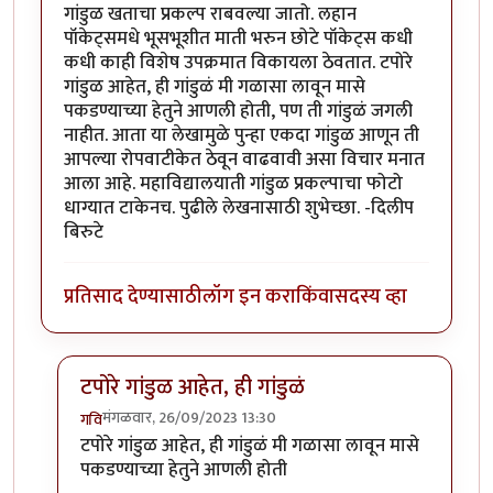
गांडुळ खताचा प्रकल्प राबवल्या जातो. लहान
पॉकेट्समधे भूसभूशीत माती भरुन छोटे पॉकेट्स कधी
कधी काही विशेष उपक्रमात विकायला ठेवतात. टपोरे
गांडुळ आहेत, ही गांडुळं मी गळासा लावून मासे
पकडण्याच्या हेतुने आणली होती, पण ती गांडुळं जगली
नाहीत. आता या लेखामुळे पुन्हा एकदा गांडुळ आणून ती
आपल्या रोपवाटीकेत ठेवून वाढवावी असा विचार मनात
आला आहे. महाविद्यालयाती गांडुळ प्रकल्पाचा फोटो
धाग्यात टाकेनच. पुढीले लेखनासाठी शुभेच्छा. -दिलीप
बिरुटे
प्रतिसाद देण्यासाठी
लॉग इन करा
किंवा
सदस्य व्हा
टपोरे गांडुळ आहेत, ही गांडुळं
मंगळवार, 26/09/2023 13:30
गवि
In reply to
छान. खत प्रकल्प आवडला. आमच्या
by
प्रा.डॉ.दि
टपोरे गांडुळ आहेत, ही गांडुळं मी गळासा लावून मासे
पकडण्याच्या हेतुने आणली होती