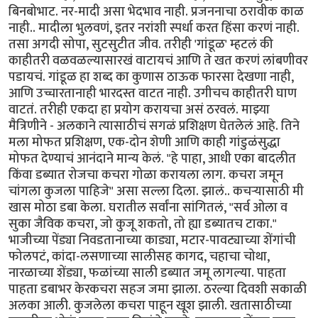
बिनबोभाट. नर-मादी असा भेदभाव नाही. प्रजननाचा ठरावीक काळ
नाही.. मादीला भुलवणं, इतर नरांशी स्पर्धा करत हिंसा करणं नाही.
तसा अगदी सोपा, सुटसुटीत जीव. तरीही 'गांडूळ' म्हटलं की
काहीतरी वळवळल्यासारखं वाटायचं आणि ते खत करणं लांबणीवर
पडायचं. गांडूळ हा शब्द का कुणास ठाऊक फारसा देखणा नाही,
आणि उच्चारतानाही भारदस्त वाटत नाही. उगीचच काहीतरी घाण
वाटतं. तरीही एकदा हा प्रयोग करायचा असं ठरवलं. माझ्या
मैत्रिणीने - अलकाने त्यासाठीचं सगळं प्रशिक्षण घेतलेलं आहे. तिने
मला मोफत प्रशिक्षण, एक-दोन शेणी आणि काही गांडुळंसुद्धा
मोफत देण्याचं आनंदाने मान्य केलं. "हे पाहा, आधी एका बादलीत
किंवा डब्यात रोजचा कचरा गोळा करायला लाग. कचरा जमून
चांगला कुजला पाहिजे" असा सल्ला दिला. झालं.. कचऱ्यासाठी मी
खास मोठा डबा केला. घरातील सर्वांना सांगितलं, "सर्व ओला व
सुका जैविक कचरा, जो कुजू शकतो, तो ह्या डब्यातच टाका."
भाजीच्या पेंड्या निवडतानाच्या काड्या, मटार-पावट्याच्या शेंगांची
फोलपटं, कांदा-लसणाच्या सालीसह कागद, चहाचा चोथा,
नारळाच्या शेंड्या, फळांच्या साली डब्यात जमू लागल्या. पाहता
पाहता डबाभर केरकचरा सहज जमा झाला. ठरल्या दिवशी सकाळी
अलका आली. कुजलेला कचरा पाहून खूश झाली. खतासाठीच्या