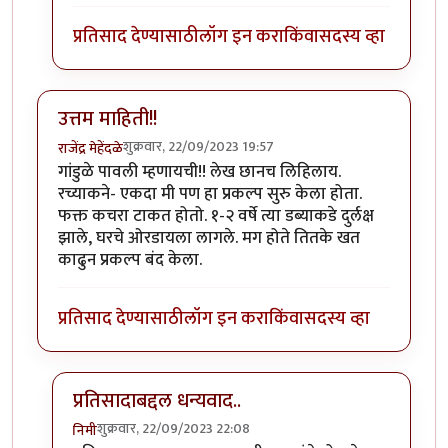
प्रतिसाद देण्यासाठी
लॉग इन करा
किंवा
सदस्य व्हा
उत्तम माहिती!!
शुक्रवार, 22/09/2023 19:57
राजेंद्र मेहेंदळे
गांडुळे पावली म्हणायची!! लेख छानच लिहिलाय.
रच्याकने- एकदा मी पण हा प्रकल्प सुरु केला होता.
फक्त कचरा टाकत होतो. १-२ वर्षे त्या डब्याकडे दुर्लक्ष
झाले, घरचे ओरडायला लागले. मग होते तितके खत
काढुन प्रकल्प बंद केला.
प्रतिसाद देण्यासाठी
लॉग इन करा
किंवा
सदस्य व्हा
प्रतिसादाबद्दल धन्यवाद..
शुक्रवार, 22/09/2023 22:08
निमी