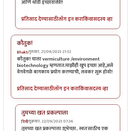
आणि थोडी इच्छाशक्ती!!
प्रतिसाद देण्यासाठी
लॉग इन करा
किंवा
सदस्य व्हा
कौतुक!
गुरुवार, 21/09/2023 21:52
Bhakti
कौतुक! याला vermiculture /environment
biotechnology म्हणतात.माझीही खुप इच्छा आहे,असे
वेगवेगळे बागकाम प्रयोग करण्याची, लवकर सुरू होवो!
प्रतिसाद देण्यासाठी
लॉग इन करा
किंवा
सदस्य व्हा
तुमच्या खत प्रकल्पाला
शुक्रवार, 22/09/2023 07:36
निमी
In reply to
कौतुक!
by
Bhakti
तुमच्या खत प्रकल्पाला शुभेच्छा.. स्वतःसाठीच एक