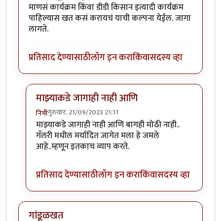
माणसं कार्यक्रम किंवा डीडी किसान इत्यादी कार्यक्रम
पाहिल्यास खत कसं करायचं याची कल्पना येईल. जागा
लागते.
प्रतिसाद देण्यासाठी
लॉग इन करा
किंवा
सदस्य व्हा
माझ्याकडे जागाही नाही आणि
गुरुवार, 21/09/2023 21:11
निमी
In reply to
प्रयोग चालू द्या. सह्याद्री
by
कंजूस
माझ्याकडे जागाही नाही आणि बागही मोठी नाही..
गॅलरी मधील मर्यादित जागेत मला हे जमले
आहे..म्हणून इतकाच व्याप करते.
प्रतिसाद देण्यासाठी
लॉग इन करा
किंवा
सदस्य व्हा
गांडूळखत