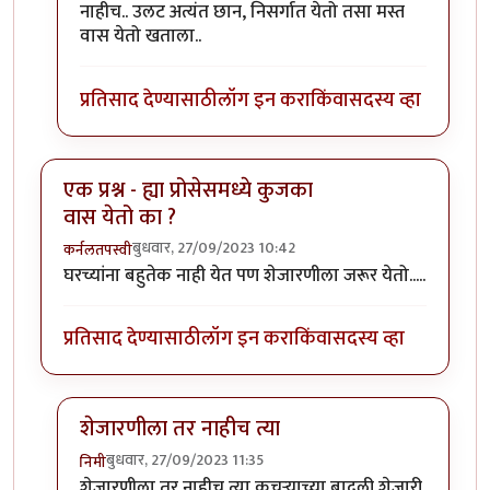
नाहीच.. उलट अत्यंत छान, निसर्गात येतो तसा मस्त
वास येतो खताला..
प्रतिसाद देण्यासाठी
लॉग इन करा
किंवा
सदस्य व्हा
एक प्रश्न - ह्या प्रोसेसमध्ये कुजका
वास येतो का ?
बुधवार, 27/09/2023 10:42
कर्नलतपस्वी
घरच्यांना बहुतेक नाही येत पण शेजारणीला जरूर येतो.....
प्रतिसाद देण्यासाठी
लॉग इन करा
किंवा
सदस्य व्हा
शेजारणीला तर नाहीच त्या
बुधवार, 27/09/2023 11:35
निमी
In reply to
एक प्रश्न - ह्या प्रोसेसमध्ये कुजका वास येतो का ?
शेजारणीला तर नाहीच त्या कचऱ्याच्या बादली शेजारी