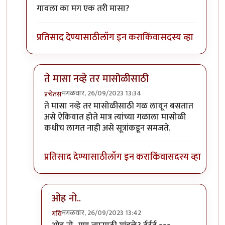
गावला का मग एक तरी मासा?
प्रतिसाद देण्यासाठी
लॉग इन करा
किंवा
सदस्य व्हा
ते मासा नव्हे तर मासोळीसाठी
मंगळवार, 26/09/2023 13:34
प्रचेतस
In reply to
टपोरे गांडुळ आहेत, ही गांडुळं
by
गवि
ते मासा नव्हे तर मासोळीसाठी गळ लावून बसतात
असे ऐकिवात होते मात्र त्यांच्या गळाला मासोळी
कधीच लागत नाही असे सूत्रांकडून समजते.
प्रतिसाद देण्यासाठी
लॉग इन करा
किंवा
सदस्य व्हा
ओह नो..
मंगळवार, 26/09/2023 13:42
गवि
In reply to
ते मासा नव्हे तर मासोळीसाठी
by
प्रचेतस