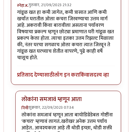
गुरुवार, 21/09/2023 21:32
स्नेहा.K.
गांडूळ खत हा कमी जागेत, कमी त्रासात आणि कमी
खर्चात घरातील ओला कचरा जिरवण्याचा उत्तम मार्ग
आहे. अकरावी किंवा बारावीला असताना पर्यावरण
विषयाचा प्रकल्प म्हणून छोट्या प्रमाणात घरी गांडूळ खत
प्रकल्प केला होता. त्याचा इतका उत्तम रिझल्ट मिळाला
की, नंतर घरचा सगळाच ओला कचरा त्यात जिरवून ते
गांडूळ खत घरच्याच शेतीत वापरणे, पुढे काही वर्षे
चालूच होते.
प्रतिसाद देण्यासाठी
लॉग इन करा
किंवा
सदस्य व्हा
लोकांना समजावं म्हणून आता
शुक्रवार, 22/09/2023 07:34
निमी
In reply to
गांडूळखत
by
स्नेहा.K.
लोकांना समजावं म्हणून आता बायोडिग्रेडेबल गोष्टींना
'कचरा' म्हणावं लागतं..खरोखर अनेक उत्तम पर्याय
आहेत.. आवश्यकता आहे ती थोडी इच्छा, थोडी शक्ती