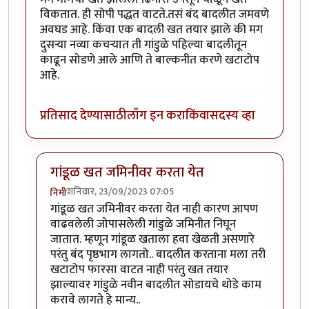
विकतात. ही सोपी पद्धत वाटते.तसं बंद बादलीत जमवणे
अवघड आहे. किंवा एक बादली खत तयार झाले की मग
दुसऱ्या नव्या कचऱ्यात ती गांडुळे पहिल्या बादलीतून
काढून सोडणे आले आणि ते बाल्कनीत करणे खटाटोप
आहे.
प्रतिसाद देण्यासाठी
लॉग इन करा
किंवा
सदस्य व्हा
गांडूळ खत जमिनीवर करता येत
शनिवार, 23/09/2023 07:05
निमी
In reply to
शेतकरी एका बाजूला शेड काढून
by
कंजूस
गांडूळ खत जमिनीवर करता येत नाही कारण आपण
वाढवलेली जोपासलेली गांडुळे जमिनीत निघून
जातात. म्हणून गांडूळ खताला हवा खेळती असणारे
परंतु बंद पृष्ठभाग लागतो.. बादलीत करताना मला तरी
खटाटोप फारसा वाटत नाही परंतु खत तयार
झाल्यावर गांडुळे नवीन बादलीत सोडायचे थोडे काम
करावे लागते हे मान्य..