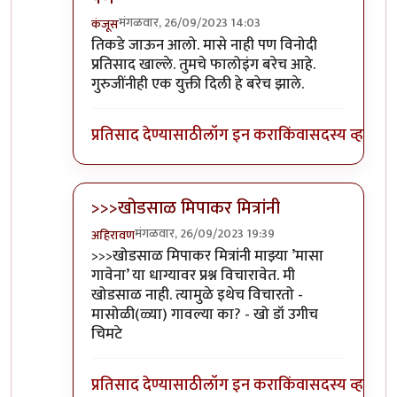
मंगळवार, 26/09/2023 14:03
कंजूस
In reply to
आवरा रे यांना.
by
प्रा.डॉ.दिलीप बिरुटे
तिकडे जाऊन आलो. मासे नाही पण विनोदी
प्रतिसाद खाल्ले. तुमचे फालोइंग बरेच आहे.
गुरुजींनीही एक युक्ती दिली हे बरेच झाले.
प्रतिसाद देण्यासाठी
लॉग इन करा
किंवा
सदस्य व्हा
>>>खोडसाळ मिपाकर मित्रांनी
मंगळवार, 26/09/2023 19:39
अहिरावण
In reply to
आवरा रे यांना.
by
प्रा.डॉ.दिलीप बिरुटे
>>>खोडसाळ मिपाकर मित्रांनी माझ्या ’मासा
गावेना’ या धाग्यावर प्रश्न विचारावेत. मी
खोडसाळ नाही. त्यामुळे इथेच विचारतो -
मासोळी(ळ्या) गावल्या का? - खो डॉ उगीच
चिमटे
प्रतिसाद देण्यासाठी
लॉग इन करा
किंवा
सदस्य व्हा