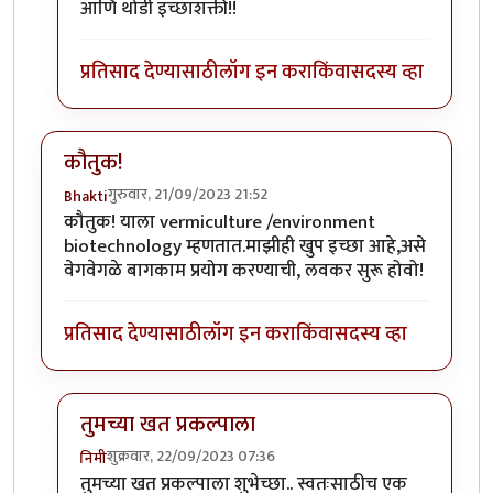
आणि थोडी इच्छाशक्ती!!
प्रतिसाद देण्यासाठी
लॉग इन करा
किंवा
सदस्य व्हा
कौतुक!
गुरुवार, 21/09/2023 21:52
Bhakti
कौतुक! याला vermiculture /environment
biotechnology म्हणतात.माझीही खुप इच्छा आहे,असे
वेगवेगळे बागकाम प्रयोग करण्याची, लवकर सुरू होवो!
प्रतिसाद देण्यासाठी
लॉग इन करा
किंवा
सदस्य व्हा
तुमच्या खत प्रकल्पाला
शुक्रवार, 22/09/2023 07:36
निमी
In reply to
कौतुक!
by
Bhakti
तुमच्या खत प्रकल्पाला शुभेच्छा.. स्वतःसाठीच एक