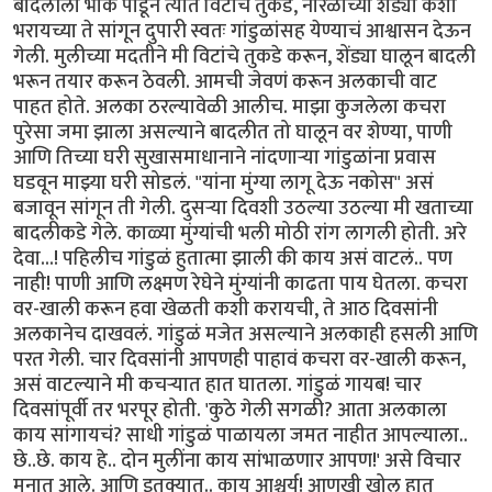
बादलीला भोकं पाडून त्यात विटांचे तुकडे, नारळाच्या शेंड्या कशा
भरायच्या ते सांगून दुपारी स्वतः गांडुळांसह येण्याचं आश्वासन देऊन
गेली. मुलीच्या मदतीने मी विटांचे तुकडे करून, शेंड्या घालून बादली
भरून तयार करून ठेवली. आमची जेवणं करून अलकाची वाट
पाहत होते. अलका ठरल्यावेळी आलीच. माझा कुजलेला कचरा
पुरेसा जमा झाला असल्याने बादलीत तो घालून वर शेण्या, पाणी
आणि तिच्या घरी सुखासमाधानाने नांदणाऱ्या गांडुळांना प्रवास
घडवून माझ्या घरी सोडलं. "यांना मुंग्या लागू देऊ नकोस" असं
बजावून सांगून ती गेली. दुसऱ्या दिवशी उठल्या उठल्या मी खताच्या
बादलीकडे गेले. काळ्या मुंग्यांची भली मोठी रांग लागली होती. अरे
देवा...! पहिलीच गांडुळं हुतात्मा झाली की काय असं वाटलं.. पण
नाही! पाणी आणि लक्ष्मण रेघेने मुंग्यांनी काढता पाय घेतला. कचरा
वर-खाली करून हवा खेळती कशी करायची, ते आठ दिवसांनी
अलकानेच दाखवलं. गांडुळं मजेत असल्याने अलकाही हसली आणि
परत गेली. चार दिवसांनी आपणही पाहावं कचरा वर-खाली करून,
असं वाटल्याने मी कचऱ्यात हात घातला. गांडुळं गायब! चार
दिवसांपूर्वी तर भरपूर होती. 'कुठे गेली सगळी? आता अलकाला
काय सांगायचं? साधी गांडुळं पाळायला जमत नाहीत आपल्याला..
छे..छे. काय हे.. दोन मुलींना काय सांभाळणार आपण!' असे विचार
मनात आले. आणि इतक्यात.. काय आश्चर्य! आणखी खोल हात