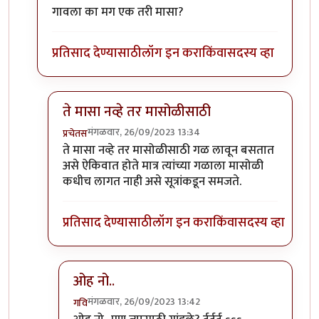
गावला का मग एक तरी मासा?
प्रतिसाद देण्यासाठी
लॉग इन करा
किंवा
सदस्य व्हा
ते मासा नव्हे तर मासोळीसाठी
मंगळवार, 26/09/2023 13:34
प्रचेतस
In reply to
टपोरे गांडुळ आहेत, ही गांडुळं
by
गवि
ते मासा नव्हे तर मासोळीसाठी गळ लावून बसतात
असे ऐकिवात होते मात्र त्यांच्या गळाला मासोळी
कधीच लागत नाही असे सूत्रांकडून समजते.
प्रतिसाद देण्यासाठी
लॉग इन करा
किंवा
सदस्य व्हा
ओह नो..
मंगळवार, 26/09/2023 13:42
गवि
In reply to
ते मासा नव्हे तर मासोळीसाठी
by
प्रचेतस