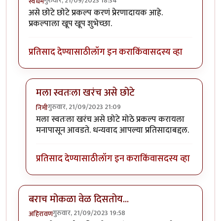
गुरुवार, 21/09/2023 18:34
स्वधर्म
असे छोटे छोटे प्रकल्प करणं प्रेरणादायक आहे.
प्रकल्पाला खूप खूप शुभेच्छा.
प्रतिसाद देण्यासाठी
लॉग इन करा
किंवा
सदस्य व्हा
मला स्वतःला खरंच असे छोटे
गुरुवार, 21/09/2023 21:09
निमी
In reply to
वा क्या बात हॅ
by
स्वधर्म
मला स्वतःला खरंच असे छोटे मोठे प्रकल्प करायला
मनापासून आवडते. धन्यवाद आपल्या प्रतिसादाबद्दल.
प्रतिसाद देण्यासाठी
लॉग इन करा
किंवा
सदस्य व्हा
बराच मोकळा वेळ दिसतोय...
गुरुवार, 21/09/2023 19:58
अहिरावण