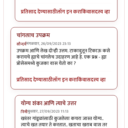
प्रतिसाद देण्यासाठी
लॉग इन करा
किंवा
सदस्य व्हा
चांगलाच उपक्रम
मंगळवार, 26/09/2023 23:13
सौन्दर्य
उपक्रम आणि लेख दोन्ही उत्तम. टाकावुतून टिकाऊ कसे
करायचे ह्याचे चांगलेच उदाहरण आहे हे. एक प्रश्न - ह्या
प्रोसेसमध्ये कुजका वास येतो का ?
प्रतिसाद देण्यासाठी
लॉग इन करा
किंवा
सदस्य व्हा
योग्य शंका आणि त्याचे उत्तर
बुधवार, 27/09/2023 11:13
निमी
In reply to
चांगलाच उपक्रम
by
सौन्दर्य
खरंतर गांडूळांसाठी कुजलेला कचरा जास्त योग्य..
त्याचे खत तयार ते करतात.. खताचा खराब वास तर