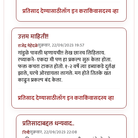
प्रतिसाद देण्यासाठी
लॉग इन करा
किंवा
सदस्य व्हा
उत्तम माहिती!!
शुक्रवार, 22/09/2023 19:57
राजेंद्र मेहेंदळे
गांडुळे पावली म्हणायची!! लेख छानच लिहिलाय.
रच्याकने- एकदा मी पण हा प्रकल्प सुरु केला होता.
फक्त कचरा टाकत होतो. १-२ वर्षे त्या डब्याकडे दुर्लक्ष
झाले, घरचे ओरडायला लागले. मग होते तितके खत
काढुन प्रकल्प बंद केला.
प्रतिसाद देण्यासाठी
लॉग इन करा
किंवा
सदस्य व्हा
प्रतिसादाबद्दल धन्यवाद..
शुक्रवार, 22/09/2023 22:08
निमी