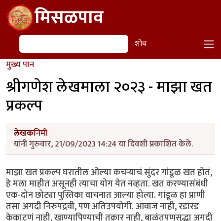
Skip to main content
मिसळपाव
शोध
शोध
मुख्य पान
श्रीगणेश लेखमाला २०२३ - माझा खत
प्रकल्प
लेखक
निमी
यांनी गुरुवार, 21/09/2023 14:24 या दिवशी प्रकाशित केले.
माझा खत प्रकल्प घरातील ओल्या कचऱ्याचं सुंदर गांडूळ खत होतं,
हे मला माहीत असूनही त्याचा योग येत नव्हता. खत करण्यासंबंधी
एक-दोन छोट्या पुस्तिका वाचनात आल्या होत्या. गांडूळ हा प्राणी
तसा अगदी निरुपद्रवी, पण अतिउपयोगी. आवाज नाही, रडारड
केकाटणं नाही, खाण्यापिण्याची तक्रार नाही, बाळंतपणसुद्धा अगदी