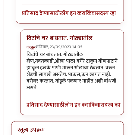
प्रतिसाद देण्यासाठी
लॉग इन करा
किंवा
सदस्य व्हा
विटांचे चर बांधतात. गोठ्यातील
शनिवार, 23/09/2023 14:05
कंजूस
In reply to
गांडूळ खत जमिनीवर करता येत
by
निमी
विटांचे चर बांधतात. गोठ्यातील
शेण,गवतकाडी,ओला पाला वगैरे टाकून गोणपाटाने
झाकून हलके पाणी मारून ओलावा ठेवतात. वरून
शेडची सावली असतेच. पाऊस,ऊन लागत नाही.
बरोबर करतात. गांडूळे पळणार नाहीत अशी बांधणी
असते.
प्रतिसाद देण्यासाठी
लॉग इन करा
किंवा
सदस्य व्हा
स्तूत्य उपक्रम