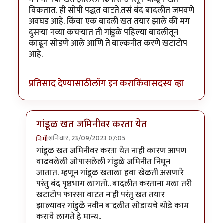
विकतात. ही सोपी पद्धत वाटते.तसं बंद बादलीत जमवणे
अवघड आहे. किंवा एक बादली खत तयार झाले की मग
दुसऱ्या नव्या कचऱ्यात ती गांडुळे पहिल्या बादलीतून
काढून सोडणे आले आणि ते बाल्कनीत करणे खटाटोप
आहे.
प्रतिसाद देण्यासाठी
लॉग इन करा
किंवा
सदस्य व्हा
गांडूळ खत जमिनीवर करता येत
शनिवार, 23/09/2023 07:05
निमी
In reply to
शेतकरी एका बाजूला शेड काढून
by
कंजूस
गांडूळ खत जमिनीवर करता येत नाही कारण आपण
वाढवलेली जोपासलेली गांडुळे जमिनीत निघून
जातात. म्हणून गांडूळ खताला हवा खेळती असणारे
परंतु बंद पृष्ठभाग लागतो.. बादलीत करताना मला तरी
खटाटोप फारसा वाटत नाही परंतु खत तयार
झाल्यावर गांडुळे नवीन बादलीत सोडायचे थोडे काम
करावे लागते हे मान्य..