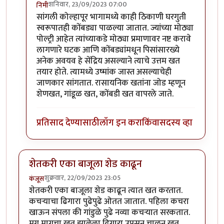
शनिवार, 23/09/2023 07:00
निमी
In reply to
छान प्रकल्प
by
धर्मराजमुटके
सांगली कोल्हापूर भागामध्ये काही ठिकाणी घरगुती
स्वरूपातही कोंबड्या पाळल्या जातात. ज्यांच्या मोठ्या
पोल्ट्री आहेत त्यांच्याकडे मोठ्या प्रमाणावर नष्ट करावे
लागणारे घटक आणि कोंबड्यांमधून पिसांसारख्ये
अनेक अवयव हे सेंद्रिय असल्याने त्याचे उत्तम खत
तयार होते. त्यामध्ये उष्मांक जास्त असल्याचेही
जाणकार सांगतात. रासायनिक खतांना जोड म्हणून
शेणखत, गांडूळ खत, कोंबडी खत वापरले जाते.
प्रतिसाद देण्यासाठी
लॉग इन करा
किंवा
सदस्य व्हा
शेतकरी एका बाजूला शेड काढून
शुक्रवार, 22/09/2023 23:05
कंजूस
शेतकरी एका बाजूला शेड काढून त्यात खत करतात.
कचऱ्याचा ढिगारा पुढेपुढे ओतत जातात. पहिला कचरा
खाऊन संपला की गांडुळे पुढे नव्या कचऱ्यात सरकतात.
मग मागचा खत झालेला ढिगारा उपसून चाळून खत