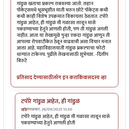
गांडुळ खताचा प्रकल्प राबवल्या जातो. लहान
पॉकेट्समधे भूसभूशीत माती भरुन छोटे पॉकेट्स कधी
कधी काही विशेष उपक्रमात विकायला ठेवतात. टपोरे
गांडुळ आहेत, ही गांडुळं मी गळासा लावून मासे
पकडण्याच्या हेतुने आणली होती, पण ती गांडुळं जगली
नाहीत. आता या लेखामुळे पुन्हा एकदा गांडुळ आणून ती
आपल्या रोपवाटीकेत ठेवून वाढवावी असा विचार मनात
आला आहे. महाविद्यालयाती गांडुळ प्रकल्पाचा फोटो
धाग्यात टाकेनच. पुढीले लेखनासाठी शुभेच्छा. -दिलीप
बिरुटे
प्रतिसाद देण्यासाठी
लॉग इन करा
किंवा
सदस्य व्हा
टपोरे गांडुळ आहेत, ही गांडुळं
मंगळवार, 26/09/2023 13:30
गवि
In reply to
छान. खत प्रकल्प आवडला. आमच्या
by
प्रा.डॉ.दि
टपोरे गांडुळ आहेत, ही गांडुळं मी गळासा लावून मासे
पकडण्याच्या हेतुने आणली होती