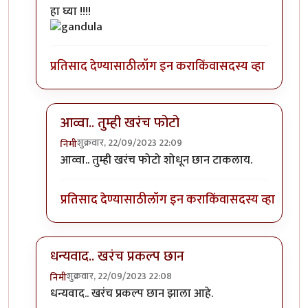
In reply to
एखादा फोटो पाहिजे होता.
by
सौंदाळा (verifie
हा घ्या !!!!
प्रतिसाद देण्यासाठी
लॉग इन करा
किंवा
सदस्य व्हा
आव्वा.. तुम्ही खरंच फोटो
शुक्रवार, 22/09/2023 22:09
निमी
In reply to
कोणाचा? गांडुळाचा?
by
अहिरावण
आव्वा.. तुम्ही खरंच फोटो शोधून छान टाकलाय.
प्रतिसाद देण्यासाठी
लॉग इन करा
किंवा
सदस्य व्हा
धन्यवाद.. खरंच प्रकल्प छान
शुक्रवार, 22/09/2023 22:08
निमी
In reply to
एखादा फोटो पाहिजे होता.
by
सौंदाळा (verifie
धन्यवाद.. खरंच प्रकल्प छान झाला आहे.