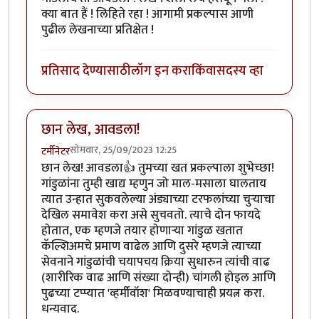
क्या बात हैं ! लिहिते रहा ! आगामी प्रकल्पास आणी
पुढील लेखनाच्या प्रतिक्षेत !
प्रतिसाद देण्यासाठी
लॉग इन करा
किंवा
सदस्य व्हा
छान लेख, आवडला!
सोमवार, 25/09/2023 12:25
टर्मीनेटर
छान लेख! आवडला👍 तुमच्या खत प्रकल्पाला शुभेच्छा!
गांडुळांना तुम्ही खाद्य म्हणुन जो माल-मसाला घालताय
त्यात उन्हात सुकवलेल्या अंड्याच्या टरफलांच्या चुऱ्याचा
देखिल समावेश करा असे सुचवतो. त्याचे दोन फायदे
होतात, एक म्हणजे तयार होणाऱ्या गांडुळ खतात
कॅल्शिअमचे प्रमाण वाढेल आणि दुसरे म्हणजे त्याच्या
सेवनाने गांडुळांची चयापचय क्रिया सुधारुन त्यांची वाढ
(शारीरिक वाढ आणि संख्या दोन्ही) चांगली होइल आणि
पुढच्या टप्प्यात 'व्हर्मीवॉश' मिळवण्याचाही प्रयत्न करा.
धन्यवाद.