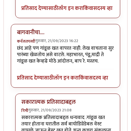
प्रतिसाद देण्यासाठी
लॉग इन करा
किंवा
सदस्य व्हा
बागवानीचा....
गुरुवार, 21/09/2023 16:22
कर्नलतपस्वी
छंद आहे पण गांडूळ खत वापरत नाही. लेख वाचताना सुर
पारंब्या खेळतोय असे वाटले. महाभारत, पंडू,माद्री ते
गांडूळ खत केव्हढे मोठे आंदोलन, बाप रे. मस्तच.
प्रतिसाद देण्यासाठी
लॉग इन करा
किंवा
सदस्य व्हा
सकारात्मक प्रतिसादाबद्दल
गुरुवार, 21/09/2023 21:08
निमी
In reply to
बागवानीचा....
by
कर्नलतपस्वी
सकारात्मक प्रतिसादाबद्दल धन्यवाद .गांडूळ खत
तयार होताना घरातील सर्व बायोडिग्रेडेबल वेस्ट
वापरले जाऊन बेस्ट खत होते..शून्य कचरा संकल्पना