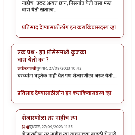
नाहीच.. उलट अत्यंत छान, निसर्गात येतो तसा मस्त
वास येतो खताला..
प्रतिसाद देण्यासाठी
लॉग इन करा
किंवा
सदस्य व्हा
एक प्रश्न - ह्या प्रोसेसमध्ये कुजका
वास येतो का ?
बुधवार, 27/09/2023 10:42
कर्नलतपस्वी
घरच्यांना बहुतेक नाही येत पण शेजारणीला जरूर येतो.....
प्रतिसाद देण्यासाठी
लॉग इन करा
किंवा
सदस्य व्हा
शेजारणीला तर नाहीच त्या
बुधवार, 27/09/2023 11:35
निमी
In reply to
एक प्रश्न - ह्या प्रोसेसमध्ये कुजका वास येतो का ?
शेजारणीला तर नाहीच त्या कचऱ्याच्या बादली शेजारी