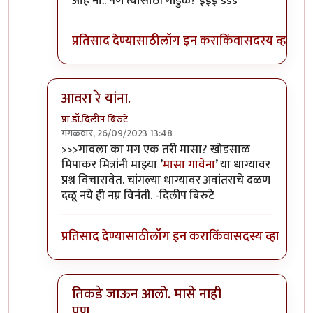
ओह नो.. पण त्यासाठी गांडुळे? ईईई sss
प्रतिसाद देण्यासाठी
लॉग इन करा
किंवा
सदस्य व्हा
आवरा रे यांना.
प्रा.डॉ.दिलीप बिरुटे
मंगळवार, 26/09/2023 13:48
In reply to
टपोरे गांडुळ आहेत, ही गांडुळं
by
गवि
>>>गावला का मग एक तरी मासा? खोडसाळ
मिपाकर मित्रांनी माझ्या ’
मासा गावेना
’ या धाग्यावर
प्रश्न विचारावेत. चांगल्या धाग्यावर अवांतराचे दळण
दळू नये ही नम्र विनंती. -दिलीप बिरुटे
प्रतिसाद देण्यासाठी
लॉग इन करा
किंवा
सदस्य व्हा
तिकडे जाऊन आलो. मासे नाही
पण