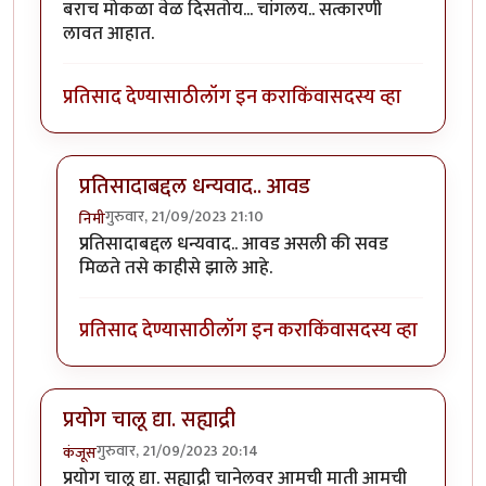
बराच मोकळा वेळ दिसतोय... चांगलय.. सत्कारणी
लावत आहात.
प्रतिसाद देण्यासाठी
लॉग इन करा
किंवा
सदस्य व्हा
प्रतिसादाबद्दल धन्यवाद.. आवड
गुरुवार, 21/09/2023 21:10
निमी
In reply to
बराच मोकळा वेळ दिसतोय...
by
अहिरावण
प्रतिसादाबद्दल धन्यवाद.. आवड असली की सवड
मिळते तसे काहीसे झाले आहे.
प्रतिसाद देण्यासाठी
लॉग इन करा
किंवा
सदस्य व्हा
प्रयोग चालू द्या. सह्याद्री
गुरुवार, 21/09/2023 20:14
कंजूस
प्रयोग चालू द्या. सह्याद्री चानेलवर आमची माती आमची