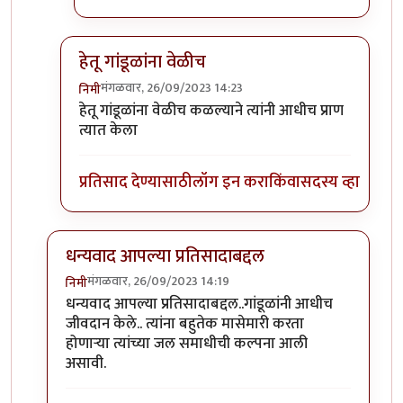
हेतू गांडूळांना वेळीच
मंगळवार, 26/09/2023 14:23
निमी
In reply to
टपोरे गांडुळ आहेत, ही गांडुळं
by
गवि
हेतू गांडूळांना वेळीच कळल्याने त्यांनी आधीच प्राण
त्यात केला
प्रतिसाद देण्यासाठी
लॉग इन करा
किंवा
सदस्य व्हा
धन्यवाद आपल्या प्रतिसादाबद्दल
मंगळवार, 26/09/2023 14:19
निमी
In reply to
छान. खत प्रकल्प आवडला. आमच्या
by
प्रा.डॉ.दि
धन्यवाद आपल्या प्रतिसादाबद्दल..गांडूळांनी आधीच
जीवदान केले.. त्यांना बहुतेक मासेमारी करता
होणाऱ्या त्यांच्या जल समाधीची कल्पना आली
असावी.