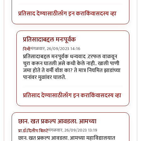
प्रतिसाद देण्यासाठी
लॉग इन करा
किंवा
सदस्य व्हा
प्रतिसादाबद्दल मनःपूर्वक
मंगळवार, 26/09/2023 14:16
निमी
In reply to
छान लेख, आवडला!
by
टर्मीनेटर
प्रतिसादाबद्दल मनःपूर्वक धन्यवाद .टरफल वाळवून
चुरा करून घातली असे कधी केले नाही.. खाली पाणी
जमा होते ते वर्मी वॉश का? ते मात्र नियमित झाडांच्या
पानांवर मुळांवर घालते.
प्रतिसाद देण्यासाठी
लॉग इन करा
किंवा
सदस्य व्हा
छान. खत प्रकल्प आवडला. आमच्या
मंगळवार, 26/09/2023 13:19
प्रा.डॉ.दिलीप बिरुटे
छान. खत प्रकल्प आवडला. आमच्या महाविद्यालयात