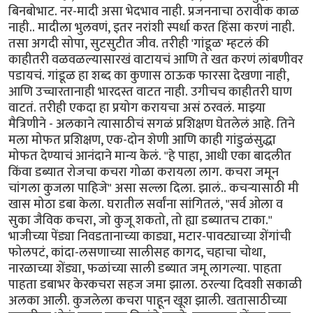
बिनबोभाट. नर-मादी असा भेदभाव नाही. प्रजननाचा ठरावीक काळ
नाही.. मादीला भुलवणं, इतर नरांशी स्पर्धा करत हिंसा करणं नाही.
तसा अगदी सोपा, सुटसुटीत जीव. तरीही 'गांडूळ' म्हटलं की
काहीतरी वळवळल्यासारखं वाटायचं आणि ते खत करणं लांबणीवर
पडायचं. गांडूळ हा शब्द का कुणास ठाऊक फारसा देखणा नाही,
आणि उच्चारतानाही भारदस्त वाटत नाही. उगीचच काहीतरी घाण
वाटतं. तरीही एकदा हा प्रयोग करायचा असं ठरवलं. माझ्या
मैत्रिणीने - अलकाने त्यासाठीचं सगळं प्रशिक्षण घेतलेलं आहे. तिने
मला मोफत प्रशिक्षण, एक-दोन शेणी आणि काही गांडुळंसुद्धा
मोफत देण्याचं आनंदाने मान्य केलं. "हे पाहा, आधी एका बादलीत
किंवा डब्यात रोजचा कचरा गोळा करायला लाग. कचरा जमून
चांगला कुजला पाहिजे" असा सल्ला दिला. झालं.. कचऱ्यासाठी मी
खास मोठा डबा केला. घरातील सर्वांना सांगितलं, "सर्व ओला व
सुका जैविक कचरा, जो कुजू शकतो, तो ह्या डब्यातच टाका."
भाजीच्या पेंड्या निवडतानाच्या काड्या, मटार-पावट्याच्या शेंगांची
फोलपटं, कांदा-लसणाच्या सालीसह कागद, चहाचा चोथा,
नारळाच्या शेंड्या, फळांच्या साली डब्यात जमू लागल्या. पाहता
पाहता डबाभर केरकचरा सहज जमा झाला. ठरल्या दिवशी सकाळी
अलका आली. कुजलेला कचरा पाहून खूश झाली. खतासाठीच्या