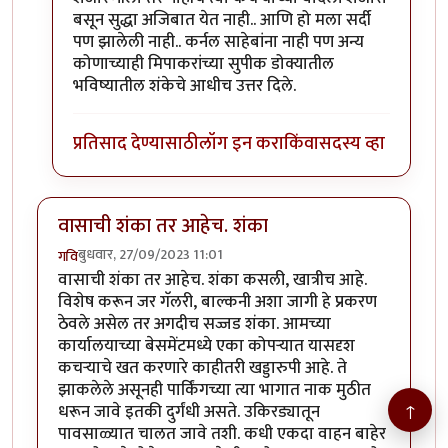
बसून सुद्धा अजिबात येत नाही.. आणि हो मला सर्दी
पण झालेली नाही.. कर्नल साहेबांना नाही पण अन्य
कोणाच्याही मिपाकरांच्या सुपीक डोक्यातील
भविष्यातील शंकेचे आधीच उत्तर दिले.
प्रतिसाद देण्यासाठी
लॉग इन करा
किंवा
सदस्य व्हा
वासाची शंका तर आहेच. शंका
बुधवार, 27/09/2023 11:01
गवि
वासाची शंका तर आहेच. शंका कसली, खात्रीच आहे.
विशेष करून जर गॅलरी, बाल्कनी अशा जागी हे प्रकरण
ठेवले असेल तर अगदीच सज्जड शंका. आमच्या
कार्यालयाच्या बेसमेंटमध्ये एका कोपऱ्यात यासदृश
कचऱ्याचे खत करणारे काहीतरी खड्डारुपी आहे. ते
झाकलेले असूनही पार्किंगच्या त्या भागात नाक मुठीत
↑
धरून जावे इतकी दुर्गंधी असते. उकिरड्यातून
पावसाळ्यात चालत जावे तशी. कधी एकदा वाहन बाहेर