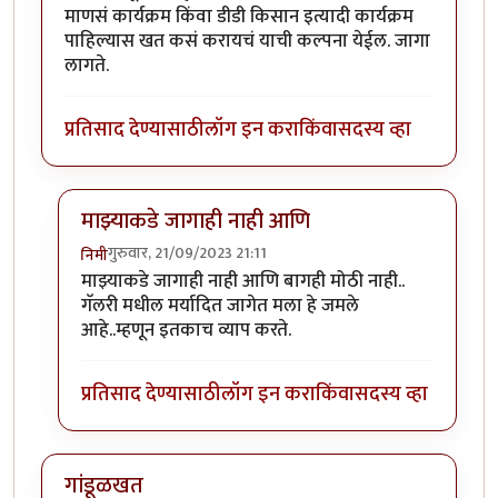
माणसं कार्यक्रम किंवा डीडी किसान इत्यादी कार्यक्रम
पाहिल्यास खत कसं करायचं याची कल्पना येईल. जागा
लागते.
प्रतिसाद देण्यासाठी
लॉग इन करा
किंवा
सदस्य व्हा
माझ्याकडे जागाही नाही आणि
गुरुवार, 21/09/2023 21:11
निमी
In reply to
प्रयोग चालू द्या. सह्याद्री
by
कंजूस
माझ्याकडे जागाही नाही आणि बागही मोठी नाही..
गॅलरी मधील मर्यादित जागेत मला हे जमले
आहे..म्हणून इतकाच व्याप करते.
प्रतिसाद देण्यासाठी
लॉग इन करा
किंवा
सदस्य व्हा
गांडूळखत