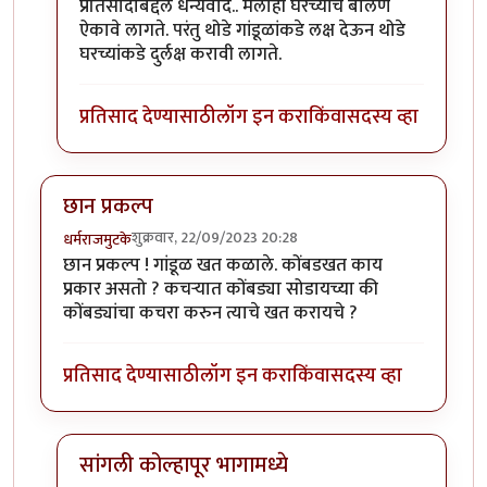
In reply to
उत्तम माहिती!!
by
राजेंद्र मेहेंदळे
प्रतिसादाबद्दल धन्यवाद.. मलाही घरच्यांचे बोलणे
ऐकावे लागते. परंतु थोडे गांडूळांकडे लक्ष देऊन थोडे
घरच्यांकडे दुर्लक्ष करावी लागते.
प्रतिसाद देण्यासाठी
लॉग इन करा
किंवा
सदस्य व्हा
छान प्रकल्प
शुक्रवार, 22/09/2023 20:28
धर्मराजमुटके
छान प्रकल्प ! गांडूळ खत कळाले. कोंबडखत काय
प्रकार असतो ? कचर्‍यात कोंबड्या सोडायच्या की
कोंबड्यांचा कचरा करुन त्याचे खत करायचे ?
प्रतिसाद देण्यासाठी
लॉग इन करा
किंवा
सदस्य व्हा
सांगली कोल्हापूर भागामध्ये