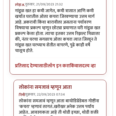
गुरुवार, 21/09/2023 21:32
स्नेहा.K.
गांडूळ खत हा कमी जागेत, कमी त्रासात आणि कमी
खर्चात घरातील ओला कचरा जिरवण्याचा उत्तम मार्ग
आहे. अकरावी किंवा बारावीला असताना पर्यावरण
विषयाचा प्रकल्प म्हणून छोट्या प्रमाणात घरी गांडूळ खत
प्रकल्प केला होता. त्याचा इतका उत्तम रिझल्ट मिळाला
की, नंतर घरचा सगळाच ओला कचरा त्यात जिरवून ते
गांडूळ खत घरच्याच शेतीत वापरणे, पुढे काही वर्षे
चालूच होते.
प्रतिसाद देण्यासाठी
लॉग इन करा
किंवा
सदस्य व्हा
लोकांना समजावं म्हणून आता
शुक्रवार, 22/09/2023 07:34
निमी
In reply to
गांडूळखत
by
स्नेहा.K.
लोकांना समजावं म्हणून आता बायोडिग्रेडेबल गोष्टींना
'कचरा' म्हणावं लागतं..खरोखर अनेक उत्तम पर्याय
आहेत.. आवश्यकता आहे ती थोडी इच्छा, थोडी शक्ती