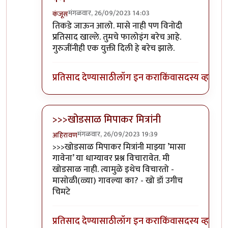
मंगळवार, 26/09/2023 14:03
कंजूस
In reply to
आवरा रे यांना.
by
प्रा.डॉ.दिलीप बिरुटे
तिकडे जाऊन आलो. मासे नाही पण विनोदी
प्रतिसाद खाल्ले. तुमचे फालोइंग बरेच आहे.
गुरुजींनीही एक युक्ती दिली हे बरेच झाले.
प्रतिसाद देण्यासाठी
लॉग इन करा
किंवा
सदस्य व्हा
>>>खोडसाळ मिपाकर मित्रांनी
मंगळवार, 26/09/2023 19:39
अहिरावण
In reply to
आवरा रे यांना.
by
प्रा.डॉ.दिलीप बिरुटे
>>>खोडसाळ मिपाकर मित्रांनी माझ्या ’मासा
गावेना’ या धाग्यावर प्रश्न विचारावेत. मी
खोडसाळ नाही. त्यामुळे इथेच विचारतो -
मासोळी(ळ्या) गावल्या का? - खो डॉ उगीच
चिमटे
प्रतिसाद देण्यासाठी
लॉग इन करा
किंवा
सदस्य व्हा