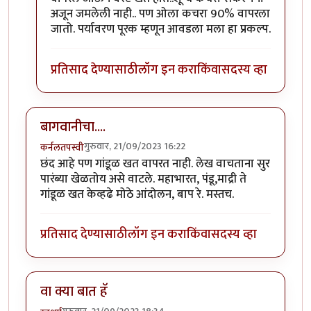
अजून जमलेली नाही.. पण ओला कचरा 90% वापरला
जातो. पर्यावरण पूरक म्हणून आवडला मला हा प्रकल्प.
प्रतिसाद देण्यासाठी
लॉग इन करा
किंवा
सदस्य व्हा
बागवानीचा....
गुरुवार, 21/09/2023 16:22
कर्नलतपस्वी
छंद आहे पण गांडूळ खत वापरत नाही. लेख वाचताना सुर
पारंब्या खेळतोय असे वाटले. महाभारत, पंडू,माद्री ते
गांडूळ खत केव्हढे मोठे आंदोलन, बाप रे. मस्तच.
प्रतिसाद देण्यासाठी
लॉग इन करा
किंवा
सदस्य व्हा
वा क्या बात हॅ