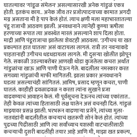
घातल्यावर 'गांडूळ संमेलन' असल्यासारखी अनेक गांडुळं एकत्र
होती. इतकंच काय.. अनेक जीव तर प्रजोत्पादनाच्या कामात अगदी
मग्न असताना मी हे पाप केलं होतं. त्याच क्षणी मला महाभारतातल्या
पंडू राजाची आठवण झाली. अनवधानाने त्यानेही कुण्या ऋषीला
हरणाच्या रूपात त्या अवस्थेत मारलं असल्याने शाप दिला होता.
माद्री आणि पंडूराजाचा झालेला शेवटही आठवला. 'उगीचच या खत
प्रकल्पात हात घातला' असं वाटायला लागलं. रात्री तर नवऱ्याकडे
पाहतानाही उगीचच धडधडायला लागले. मी दुसऱ्या खोलीत झोपून
गेले. सकाळी उठल्याबरोबर आणखी थोडा कुजलेला कचरा अर्थात
गांडुळांचा खाऊ आणि पाणी घेऊन गेले. बादलीला नमस्कार करत
सगळ्या गांडुळांची माफी मागितली. झाला प्रकार अनवधानाने
घडला असल्याचंही सांगितलं. आमिष, प्रसाद म्हणून कचरा, पाणी
घातलं. काहीही ढवळाढवळ न करता त्यांना सुखाने प्रजा
वाढवण्याचं आवाहन केलं. मी पूर्वसूचना देऊनच त्यांच्या एकांतात..
तेही केवळ त्यांच्या हितासाठी लक्ष घालेन असं वचनही दिलं. गांडुळं
माझ्यावर प्रसन्न झाली. भरभरून वाढणाऱ्या प्रजेने, त्यांच्या मुला-
नातवंडांनी बादलीतील कचऱ्याचं खतरूपी सोनं केलं होतं. त्यांच्या
पुढच्या पिढीसाठी आणि त्या सर्वांच्याच यशस्वी वाटचालीसाठी
कचऱ्याची दुसरी बादलीही तयार आहे आणि मी, माझा खत प्रकल्प,