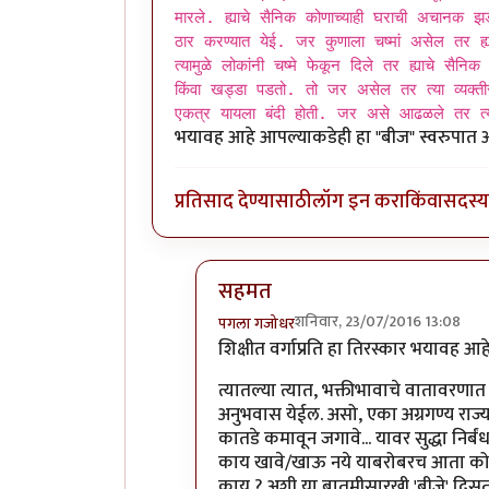
मारले. ह्याचे सैनिक कोणाच्याही घराची अचानक झ
ठार करण्यात येई. जर कुणाला चष्मां असेल तर ह्य
त्यामुळे लोकांनी चष्मे फेकून दिले तर ह्याचे सैन
किंवा खड्डा पडतो. तो जर असेल तर त्या व्यक्तीस
एकत्र यायला बंदी होती. जर असे आढळले तर त्या
भयावह आहे आपल्याकडेही हा "बीज" स्वरुपा
प्रतिसाद देण्यासाठी
लॉग इन करा
किंवा
सदस्य 
सहमत
शनिवार, 23/07/2016 13:08
पगला गजोधर
In reply to
शिक्षित लोक म्हणजे देशाला
शिक्षीत वर्गाप्रति हा तिरस्कार भयावह
त्यातल्या त्यात, भक्तीभावाचे वातावरणात 
अनुभवास येईल. असो, एका अग्रगण्य राज्
कातडे कमावून जगावे... यावर सुद्धा निर्ब
काय खावे/खाऊ नये याबरोबरच आता कोणी
काय ? अशी या बातमीसारखी 'बीजे' दिसत