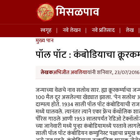
Skip to main content
मिसळपाव
Main navigation
स्वगृह
नवे लेखन
नवे प्रतिसाद
लेख
मुख्य पान
पॉल पॉट : कंबोडियाचा क्रूरकर्
लेखक
अभिजीत अवलिया
यांनी शनिवार, 23/07/2016 
जन्माच्या वेळचे नाव सलोथ सार. ह्या क्रूरकर्म्याचा 
100 मैल दूर असलेल्या खेड्यात झाला. 'पेन सलोथ' आण
दाम्पत्य होते. 1934 साली पॉल पॉट कंबोडियाची राजधानी
मध्ये घालवले. त्यानंतर त्याने एका फ्रेंच कॅथॉलिक
पॅरिस गाठले आणी 1953 सालापर्यंत रेडिओ टेक्नॉलॉजी
च्या जानेवारी मध्ये पुन्हा कंबोडियामध्ये परतावे ल
साली पॉल पॉट कंबोडियन कम्युनिस्ट पक्षाचा प्रमु