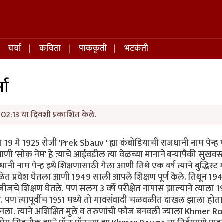
चर्चा
कविता
पाककृती
भटकंती
मा
02:13 या दिवशी प्रकाशित केले.
जन्म 19 मे 1925 रोजी 'Prek Sbauv ' ह्या कंबोडियाची राजधानी नाम पेन्ह
ी 'सोक नेम' हे त्याचे आईवडील त्या वेळच्या मानाने बऱ्यापैकी सुखवस्
 नाम पेन्ह इथे शिक्षणासाठी गेला आणी तिथे एक वर्ष त्याने बुद्धिस्ट मॉन
 शाळेत प्रवेश घेतला आणी 1949 साली आपले शिक्षण पूर्ण केले. तिथून 19
जचे शिक्षण घेतले. पण सलग 3 वर्षे परीक्षेत नापास झाल्याने त्याला 
ागले. पण त्यापूर्वीच 1951 मध्ये तो मार्क्सवादी चळवळीत दाखल झाला होत
ख बनला. त्याने अशिक्षित मुले व तरुणांची फौज बनवली ज्याला Khmer 