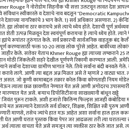
म सिहनौक ह्याने पॉल पॉटच्या ह्या Khmer Rouge चा निर्दयपणे पाड
hmer Rouge ने नोरोडोम सिहनौक ची सत्ता उलटवून लावत देश आपल्
े नवे संविधान स्वीकारले व देशाचे नाव बदलून "Democratic Kampuch
ाने देशाच्या नागरिकांचे 3 भाग केले. 1) सर्व अधिकार असणारा. 2) कॅन्डि
्या लोकांना ठार करायचे असे त्याचे ध्येय होते. देशाची पूर्ण अर्थव्यव
ती उत्पन्न मिळवून देश स्वयंपूर्ण करायचा हे त्याचे ध्येय होते. त्याने 
ह्यांचे रूपांतर तुरुंगात केले. सर्व प्रकारची सार्वजनिक वाहतूक बंद केल
पूर्ण करण्यासाठी फक्त 10-20 लाख लोक पुरेसे आहेत. बाकीच्या लोकां
जाहीर केले. सत्तेवर येताच Khmer Rouge ह्या त्याच्या लष्कराने 25
 लहान मोठी जिंकलेली शहरे देखील पूर्णपणे रिकामी करण्यात आली. अमेर
े सर्वाना देशाच्या ग्रामीण भागात नेले. तिथे सर्वाना बंदी बनवले गेले. 
रावे लागे. आणी त्या बद्दल अन्न मिळत असे ते म्हणजे 2 वाट्या भात. त्
 असत. जो कुणी कामाबद्दल तक्रार करेल किंवा कोणताही नियम मोडेल
ण्यात येऊन त्याला छळ छावणीत नेण्यात येत असे आणी अगोदरच उपासमारी
ार मारण्यात येत असे. बऱ्याच डिपॉसिटीसना साखळ्यानी बांधून खड्डे
यात जिवंत पुरून टाकले. अशी हजारो किलिन्ग फिल्ड्स आजही कंबोडिया म
े मत असल्याने देशातले सर्व डॉक्टर, शिक्षक, शिक्षित स्त्री पुरुष आणी
 शकणारी माणसे, तसेच ज्यांचे हात मऊ आहेत अशा सर्वाना हाल हाल करू
ी घेत आणी घरात पुस्तक किंवा पेपर जर आढळला तरी त्या घरातल्या स
अर्थ त्याला वाचता येते असे समजून त्या व्यक्तीस ठार केले जात असे. त्य