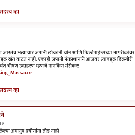
सदस्य व्हा
ूना जास्तंच अत्याचार जपानी लोकांनी चीन आणि फिलीपाईन्सच्या नागरीकांवर
ाबद्द्ल खंत वाटत नाही. एकाही जपानी पंतप्रधानाने आजवर त्याबद्द्ल दिलगीरी
 अत्यंत भीषण उदाहरण म्हणजे नानकिंग मॅसेकर!
nking_Massacre
सदस्य व्हा
ये
:49
स्पार्टाकस
ल्या अमानुष प्रयोगांना तोड नाही