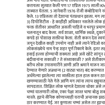
असे नाव पडले. कंबोडियाचा तत्कालिक शासक नोरोडो
करायला सुरवात केली पण 17 एप्रिल 1975 साली K
ताब्यात घेतला. 5 जानेवारी 1976 रोजी कंबोडियान
केले. 13 एप्रिलला तो देशाचा पंतप्रधान झाला. मग त्य
3) डिपॉसिटीस - हे काहीही अधिकार नसलेले लोक होते. ह
फक्त शेतीवर आधारित असली पाहिजे व भरपूर प्रमाणात शे
चलनातून बाद केला. सर्व शाळा, धार्मिक स्थळे, दुकाने 
कपडे हा पोशाख सक्तीचा केला. शेती करून देश स्वयं
जगून देखील काही उपयोग नाही असे त्याने रेडिओ वर 
लोकसंख्येचे नाम पेन्ह शहर पूर्ण रिकामे केले. इतर
हवाई हल्ला होण्याची शक्यता आहे असे खोटे सांगून त्यान
बंदीवानांना सकाळी 7 ते संध्याकाळी 7 असे शेतीकाम क
बरीच लोक उपासमारीने आणी अति श्रमाने मारून जात
देण्यात येणारे अन्नधान्य (2 वाट्या भात) बंद कर
अर्धमेल्या झालेल्या त्या व्यक्तीला हाल हाल करून ठ
खणण्यासाठी नेले गेले आणि मग त्यांना त्याच खड्ड्
सापडतात. शिक्षित लोक म्हणजे देशाला धोका असे त्याच
चष्मां घालणारी लोक, एका पेक्षा जास्त भाषा बोलू
मारले. ह्याचे सैनिक कोणाच्याही घराची अचानक झडत
ठार करण्यात येई. जर कुणाला चष्मां असेल तर ह्याचा 