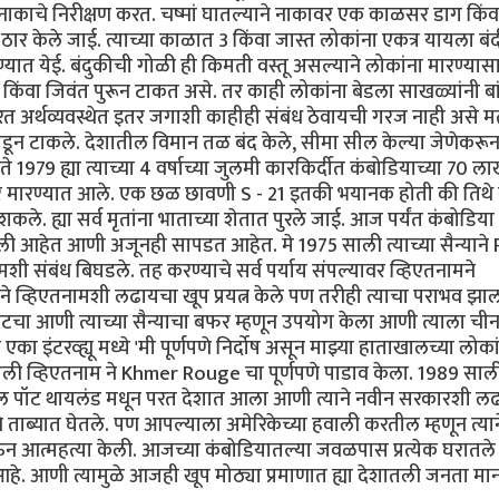
या नाकाचे निरीक्षण करत. चष्मां घातल्याने नाकावर एक काळसर डाग किंवा
ठार केले जाई. त्याच्या काळात 3 किंवा जास्त लोकांना एकत्र यायला बंद
ण्यात येई. बंदुकीची गोळी ही किमती वस्तू असल्याने लोकांना मारण्यास
 किंवा जिवंत पुरून टाकत असे. तर काही लोकांना बेडला साखळ्यांनी बा
 आधारित अर्थव्यवस्थेत इतर जगाशी काहीही संबंध ठेवायची गरज नाही असे 
 तोडून टाकले. देशातील विमान तळ बंद केले, सीमा सील केल्या जेणेकरू
979 ह्या त्याच्या 4 वर्षाच्या जुलमी कारकिर्दीत कंबोडियाच्या 70 ल
र मारण्यात आले. एक छळ छावणी S - 21 इतकी भयानक होती की तिथे 
े. ह्या सर्व मृतांना भाताच्या शेतात पुरले जाई. आज पर्यंत कंबोडिया 
ी आहेत आणी अजूनही सापडत आहेत. मे 1975 साली त्याच्या सैन्याने
ामशी संबंध बिघडले. तह करण्याचे सर्व पर्याय संपल्यावर व्हिएतनामने
 ने व्हिएतनामशी लढायचा खूप प्रयत्न केले पण तरीही त्याचा पराभव झाल
ॉटचा आणी त्याच्या सैन्याचा बफर म्हणून उपयोग केला आणी त्याला ची
का इंटरव्ह्यू मध्ये 'मी पूर्णपणे निर्दोष असून माझ्या हाताखालच्या लोक
च साली व्हिएतनाम ने Khmer Rouge चा पूर्णपणे पाडाव केला. 1989 साल
र पॉल पॉट थायलंड मधून परत देशात आला आणी त्याने नवीन सरकारशी ल
ने ताब्यात घेतले. पण आपल्याला अमेरिकेच्या हवाली करतील म्हणून त्यान
ऊन आत्महत्या केली. आजच्या कंबोडियातल्या जवळपास प्रत्येक घरातले
 आहे. आणी त्यामुळे आजही खूप मोठ्या प्रमाणात ह्या देशातली जनता म