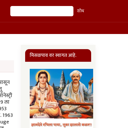
शोध
शोध
मिसळपाव वर स्वागत आहे.
 पासून
तू
ेस्ट्री
49 ला
1953
ा. 1963
Rouge