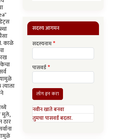
ाव
या
ea"
डेट्स
सदस्य आगमन
स्था
पैसा
ी. काळे
सदस्यनाम
चा
 लाख
िकेचा
पासवर्ड
सर्व
यामुळे
 त्याला
ने
लॉग इन करा
ध्ये
नवीन खाते बनवा
 मुले,
तुमचा पासवर्ड बदला.
न ठार
र्वाना
ामुळे