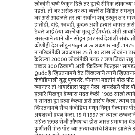
लोकांनी चष्मे फेकून दिले तर ह्याचे सैनिक लोकांच्
पडतो. तो जर असेल तर त्या व्यक्तीस शिक्षित समजून 
जर असे आढळले तर त्या सर्वाना शत्रू ठरवून ठार मार
हातोडी, दांडे, फावडी, कुदळ अशी हत्यारे वापरत असे
ठेवले जाई (त्या व्यक्तीचा मृत्यू होईपर्यंत). शेती
असल्याने त्याने चीन सोडून इतर सर्व देशांशी संबंध
कोणीही देश सोडून पळून जाऊ शकणार नाही. 1975 ते 1
नागरिकांपैकी जवळपास 25 ते 30 लाख लोकांना ठा
केलेल्या 20000 लोकांपैकी फक्त 7 जण जिवंत राहू शकल
तब्बल 300 ठिकाणी अशी 'किलिन्ग फिल्ड्स ' सापडल
Quốc हे व्हिएतनामचे बेट जिंकल्याने त्याचे व्हिएतन
कंबोडियाशी युद्ध पुकारले. चीनच्या मदतीनं पॉल पॉट
ज्यानंतर तो थायलंडला पळून गेला. थायलंडने पॉल प
हत्यारे मिळवून देण्यास मदत केली. 1985 साली त्याने ए
न सांगता ह्या हत्या केल्या असे आरोप केला.' त्या
व्हिएतनामचे सैन्य कंबोडिया मधून निघून गेल्याव
अयशस्वी प्रयत्न केला. 19 मे 1997 ला त्याला लष्करा
एप्रिल 1998 रोजी औषधांचा डोस जास्त प्रमाणात घे
कुणीतरी पॉल पॉट च्या अत्याचारांचे शिकार झालेले