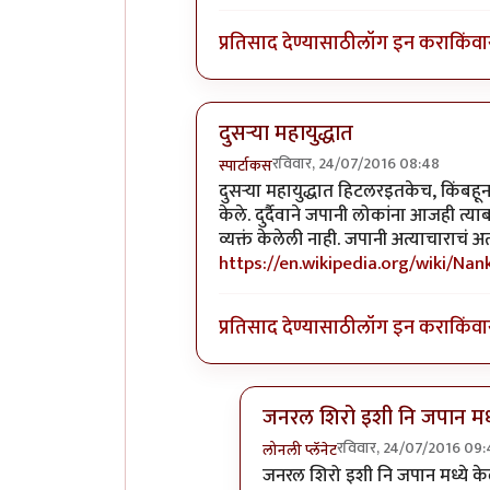
प्रतिसाद देण्यासाठी
लॉग इन करा
किंवा
दुसर्‍या महायुद्धात
रविवार, 24/07/2016 08:48
स्पार्टाकस
In reply to
अद्भुत
by
नाखु
दुसर्‍या महायुद्धात हिटलरइतकेच, किंबह
केले. दुर्दैवाने जपानी लोकांना आजही त्य
व्यक्तं केलेली नाही. जपानी अत्याचाराचं
https://en.wikipedia.org/wiki/Na
प्रतिसाद देण्यासाठी
लॉग इन करा
किंवा
जनरल शिरो इशी नि जपान मध्
रविवार, 24/07/2016 09
लोनली प्लॅनेट
In reply to
दुसर्‍या महायुद्धात
by
जनरल शिरो इशी नि जपान मध्ये केले