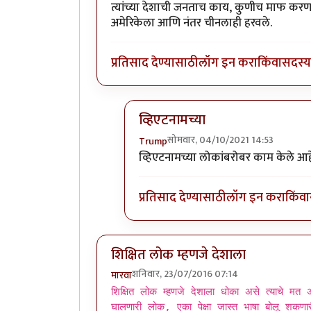
त्यांच्या देशाची जनताच काय, कुणीच माफ करण
अमेरिकेला आणि नंतर चीनलाही हरवले.
प्रतिसाद देण्यासाठी
लॉग इन करा
किंवा
सदस्य 
व्हिएटनामच्या
सोमवार, 04/10/2021 14:53
Trump
In reply to
पॉल पॉटला त्याच्या
by
एस
व्हिएटनामच्या लोकांबरोबर काम केले आ
प्रतिसाद देण्यासाठी
लॉग इन करा
किंवा
शिक्षित लोक म्हणजे देशाला
शनिवार, 23/07/2016 07:14
मारवा
शिक्षित लोक म्हणजे देशाला धोका असे त्याचे मत असल
घालणारी लोक, एका पेक्षा जास्त भाषा बोलू शकण