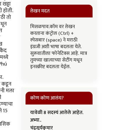
 खड्डा
ी होती.
लेखन मदत
ाठी तो
ंधून
मिसळपाव.कॉम वर लेखन
मत
करताना कंट्रोल (Ctrl) +
न
स्पेसबार (space) ने मराठी
ाख
इंग्रजी अशी भाषा बदलता येते.
कैद
सुरूवातीला फोनेटिक्स आहे. मात्र
मध्ये
तुमच्या खात्याच्या सेटींग मधून
 Phú
इनस्क्रीप्ट बदलता येईल.
ा.
न कडून
ांनी मला
ी
कोण कोण आलंय?
ढण्याचा
े 15
यावेळी 8 सदस्यं आलेले आहेत.
अभ्या..
ानसिक
चंद्रसूर्यकुमार