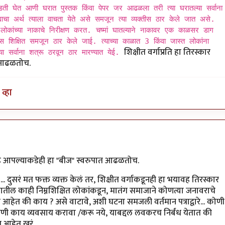
डती घेत आणी घरात पुस्तक किंवा पेपर जर आढळला तरी त्या घरातल्या सर्वाना
ाचा अर्थ त्याला वाचता येते असे समजून त्या व्यक्तीस ठार केले जात असे.
िक लोकांच्या नाकाचे निरीक्षण करत. चष्मां घातल्याने नाकावर एक काळसर डाग
 शिक्षित समजून ठार केले जाई. त्याच्या काळात 3 किंवा जास्त लोकांना
शिक्षीत वर्गाप्रति हा तिरस्कार
 सर्वाना शत्रू ठरवून ठार मारण्यात येई.
त आढळतोच.
व्हा
by
मारवा
 आहे आपल्याकडेही हा "बीज" स्वरुपात आढळतोच.
... दुसरं मत फक्त व्यक्त केलं तर, शिक्षीत वर्गाकडूनही हा भयावह तिरस्कार
यातील काही निम्नशिक्षित लोकांकडून, मातंग समाजाने कोणत्या जनावराचे
ंध आहेत की काय ? असे वाटावे, अशी घटना समजली वर्तमान पत्राद्वारे... कोणी
 काय व्यवसाय करावा /करू नये, याबद्दल लवकरच निर्बंध येतात की
 आहेत खरं.