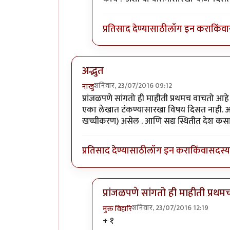
प्रतिसाद देण्यासाठी
लॉग इन करा
किंवा
अद्भुत
शनिवार, 23/07/2016 09:12
नाखु
प्रांजळपणे सांगतो ही माहीती प्रथमच वाचतो आह
एका लेखात टंकण्यासारखा विषय दिसत नाही. असे
खच्चीकरण) असेल . आणि सद्य स्थितीत देश कसा 
प्रतिसाद देण्यासाठी
लॉग इन करा
किंवा
सदस्य 
प्रांजळपणे सांगतो ही माहीती प्रथ
शनिवार, 23/07/2016 12:19
मुक्त विहारि
In reply to
अद्भुत
by
नाखु
+ १