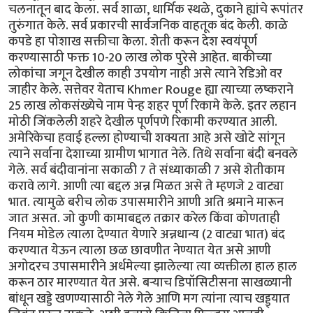
चलनातून बाद केला. सर्व शाळा, धार्मिक स्थळे, दुकाने ह्यांचे रूपांतर
तुरुंगात केले. सर्व प्रकारची सार्वजनिक वाहतूक बंद केली. काळे
कपडे हा पोशाख सक्तीचा केला. शेती करून देश स्वयंपूर्ण
करण्यासाठी फक्त 10-20 लाख लोक पुरेसे आहेत. बाकीच्या
लोकांचा जगून देखील काही उपयोग नाही असे त्याने रेडिओ वर
जाहीर केले. सत्तेवर येताच Khmer Rouge ह्या त्याच्या लष्कराने
25 लाख लोकसंख्येचे नाम पेन्ह शहर पूर्ण रिकामे केले. इतर लहान
मोठी जिंकलेली शहरे देखील पूर्णपणे रिकामी करण्यात आली.
अमेरिकेचा हवाई हल्ला होण्याची शक्यता आहे असे खोटे सांगून
त्याने सर्वाना देशाच्या ग्रामीण भागात नेले. तिथे सर्वाना बंदी बनवले
गेले. सर्व बंदीवानांना सकाळी 7 ते संध्याकाळी 7 असे शेतीकाम
करावे लागे. आणी त्या बद्दल अन्न मिळत असे ते म्हणजे 2 वाट्या
भात. त्यामुळे बरीच लोक उपासमारीने आणी अति श्रमाने मारून
जात असत. जो कुणी कामाबद्दल तक्रार करेल किंवा कोणताही
नियम मोडेल त्याला देण्यात येणारे अन्नधान्य (2 वाट्या भात) बंद
करण्यात येऊन त्याला छळ छावणीत नेण्यात येत असे आणी
अगोदरच उपासमारीने अर्धमेल्या झालेल्या त्या व्यक्तीला हाल हाल
करून ठार मारण्यात येत असे. बऱ्याच डिपॉसिटीसना साखळ्यानी
बांधून खड्डे खणण्यासाठी नेले गेले आणि मग त्यांना त्याच खड्ड्यात