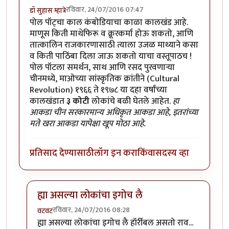
रविवार, 24/07/2016 07:47
डॉ सुहास म्हात्रे
पोल पॉट्चा काल कंबोडियाचा काळा कालखंड आहे.
माणूस किती माथेफिरू व क्रूरकर्मा होऊ शकतो, आणि
तात्कालिन राजकारणासाठी त्याला उजळ माथ्याने कसा
व किती पाठिंबा दिला जाऊ शकतो याचा वस्तूपाठच !
पोल पॉटला समर्थन, साथ आणि रसद पुरवणार्‍या
चीनमध्ये, माओच्या सांस्कृतिक क्रांतीने (Cultural
Revolution) १९६६ ते १९७८ या दहा वर्षांच्या
कालखंडात
३ कोटी
लोकांचे बळी घेतले आहेत.
हा
आकडा चीन सरकारमान्य अधिकृत आकडा आहे, इतरांच्या
मते खरा आकडा यापेक्षा खूप मोठा आहे.
प्रतिसाद देण्यासाठी
लॉग इन करा
किंवा
सदस्य व्हा
ह्या असल्या लोकांचा इगोच लै
रविवार, 24/07/2016 08:28
वटवट
In reply to
पोल पॉट्चा काल कंबोडियाचा
by
डॉ सुहास म्हात्रे
ह्या असल्या लोकांचा इगोच लै हॉर्रीबल असतो राव...