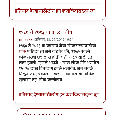
प्रतिसाद देण्यासाठी
लॉग इन करा
किंवा
सदस्य व्हा
१९६० ते २०१३ या कालावधीचा
शनिवार, 23/07/2016 16:54
शाम भागवत
In reply to
25-30 लाख माणसे 4 वर्षांत???
by
पिशी अबोली
१९६० ते २०१३ या कालावधीचा लोकसंख्यावाढीचा
ग्राफ
पाहिला तर असे वाटतेय की, १९७५ साली
लोकसंख्या ७५ लाख होती व ती १९८० साली ६७
लाख झाली. म्हणजे अंदाजे ८ लाख लोक मेले असावेत.
१५-२० लाख विकलांग झाले असावेत. असे सगळे
मिळून २५-३० लाख आकडा आला असावा. अधिक
खुलासा तज्ञ लोक करतीलच.
प्रतिसाद देण्यासाठी
लॉग इन करा
किंवा
सदस्य व्हा