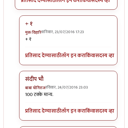
प्रतिसाद देण्यासाठी
लॉग इन करा
किंवा
सदस्य व्हा
+ १
शनिवार, 23/07/2016 17:23
मुक्त विहारि
In reply to
America 'helps' only when she
by
संदीप ड
+ १
प्रतिसाद देण्यासाठी
लॉग इन करा
किंवा
सदस्य व्हा
संदीप भौ
रविवार, 24/07/2016 23:03
बाबा योगिराज
In reply to
America 'helps' only when she
by
संदीप ड
100 टक्के मान्य.
प्रतिसाद देण्यासाठी
लॉग इन करा
किंवा
सदस्य व्हा