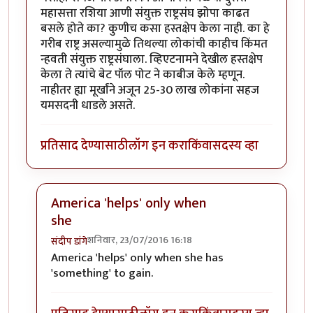
महासत्ता रशिया आणी संयुक्त राष्ट्रसंघ झोपा काढत
बसले होते का? कुणीच कसा हस्तक्षेप केला नाही. का हे
गरीब राष्ट्र असल्यामुळे तिथल्या लोकांची काहीच किंमत
न्हवती संयुक्त राष्ट्रसंघाला. व्हिएटनामने देखील हस्तक्षेप
केला ते त्यांचे बेट पॉल पोट ने काबीज केले म्हणून.
नाहीतर ह्या मूर्खांने अजून 25-30 लाख लोकांना सहज
यमसदनी धाडले असते.
प्रतिसाद देण्यासाठी
लॉग इन करा
किंवा
सदस्य व्हा
America 'helps' only when
she
शनिवार, 23/07/2016 16:18
संदीप डांगे
In reply to
एक सुधारणा
by
अभिजीत अवलिया
America 'helps' only when she has
'something' to gain.