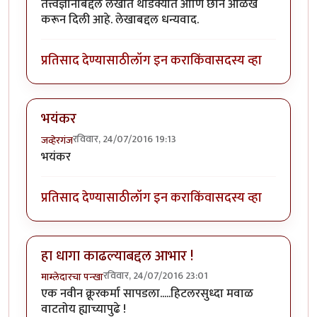
तत्त्वज्ञानाबद्दल लेखात थोडक्यात आणि छान ओळख
करून दिली आहे. लेखाबद्दल धन्यवाद.
प्रतिसाद देण्यासाठी
लॉग इन करा
किंवा
सदस्य व्हा
भयंकर
रविवार, 24/07/2016 19:13
जव्हेरगंज
भयंकर
प्रतिसाद देण्यासाठी
लॉग इन करा
किंवा
सदस्य व्हा
हा धागा काढल्याबद्दल आभार !
रविवार, 24/07/2016 23:01
माम्लेदारचा पन्खा
एक नवीन क्रूरकर्मा सापडला.....हिटलरसुध्दा मवाळ
वाटतोय ह्याच्यापुढे !