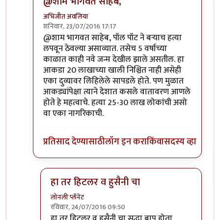
@शाम भागवत साहेब,
अभिजीत अवलिया
शनिवार, 23/07/2016 17:17
In reply to
१९६० ते २०१३ या कालावधीचा
by
शाम भागव
@शाम भागवत साहेब, पॉल पॉट ने बऱ्याच हत्या
लपवून ठेवल्या असाव्यात. तसेच 5 वर्षाच्या
काळात काही नवे जन्म देखील झाले असतील. हा
आकडा 20 लाखाच्या खाली निश्चित नाही असेही
एका दुव्यावर लिहिलेले सापडले होते. पण मुळात
आकड्यांपेक्षा त्याने देशात कसले वातावरण आणले
होते हे महत्वाचे. हत्या 25-30 लाख लोकांची असो
वा एका नागरिकाची.
प्रतिसाद देण्यासाठी
लॉग इन करा
किंवा
सदस्य व्हा
हा तर हिटलर व हुसैनी चा
लोनली प्लॅनेट
रविवार, 24/07/2016 09:50
In reply to
@शाम भागवत साहेब,
by
अभिजीत अवलिय
हा तर हिटलर व हुसैनी चा सुद्धा बाप होता