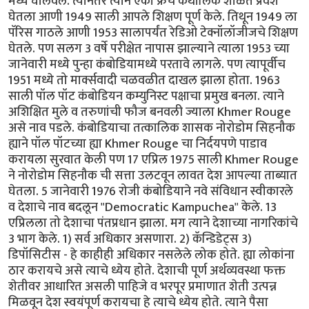
मध्ये घालवले. त्यानंतर त्याने एका फ्रेंच कॅथॉलिक शाळेत प्रवेश
घेतला आणी 1949 साली आपले शिक्षण पूर्ण केले. तिथून 1949 ला
पॅरिस गाठले आणी 1953 सालापर्यंत रेडिओ टेक्नॉलॉजीजचे शिक्षण
घेतले. पण सलग 3 वर्षे परीक्षेत नापास झाल्याने त्याला 1953 च्या
जानेवारी मध्ये पुन्हा कंबोडियामध्ये परतावे लागले. पण त्यापूर्वीच
1951 मध्ये तो मार्क्सवादी चळवळीत दाखल झाला होता. 1963
साली पॉल पॉट कंबोडियन कम्युनिस्ट पक्षाचा प्रमुख बनला. त्याने
अशिक्षित मुले व तरुणांची फौज बनवली ज्याला Khmer Rouge
असे नाव पडले. कंबोडियाचा तत्कालिक शासक नोरोडोम सिहनौक
ह्याने पॉल पॉटच्या ह्या Khmer Rouge चा निर्दयपणे पाडाव
करायला सुरवात केली पण 17 एप्रिल 1975 साली Khmer Rouge
ने नोरोडोम सिहनौक ची सत्ता उलटवून लावत देश आपल्या ताब्यात
घेतला. 5 जानेवारी 1976 रोजी कंबोडियाने नवे संविधान स्वीकारले
व देशाचे नाव बदलून "Democratic Kampuchea" केले. 13
एप्रिलला तो देशाचा पंतप्रधान झाला. मग त्याने देशाच्या नागरिकांचे
3 भाग केले. 1) सर्व अधिकार असणारा. 2) कॅन्डिडेट्स 3)
डिपॉसिटीस - हे काहीही अधिकार नसलेले लोक होते. ह्या लोकांना
ठार करायचे असे त्याचे ध्येय होते. देशाची पूर्ण अर्थव्यवस्था फक्त
शेतीवर आधारित असली पाहिजे व भरपूर प्रमाणात शेती उत्पन्न
मिळवून देश स्वयंपूर्ण करायचा हे त्याचे ध्येय होते. त्याने पैसा