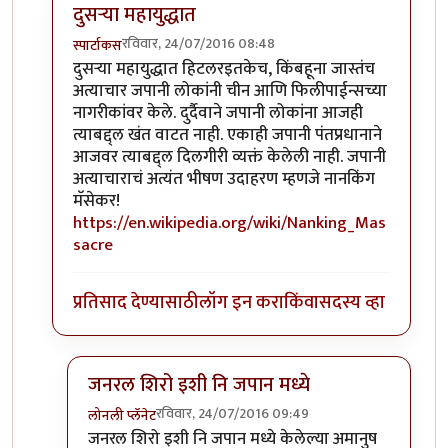
दुसर्‍या महायुद्धात
रविवार, 24/07/2016 08:48
स्पार्टाकस
In reply to
अद्भुत
by
नाखु
दुसर्‍या महायुद्धात हिटलरइतकेच, किंबहूना जास्तंच
अत्याचार जपानी लोकांनी चीन आणि फिलीपाईन्सच्या
नागरीकांवर केले. दुर्दैवाने जपानी लोकांना आजही
त्याबद्द्ल खंत वाटत नाही. एकाही जपानी पंतप्रधानाने
आजवर त्याबद्द्ल दिलगीरी व्यक्तं केलेली नाही. जपानी
अत्याचाराचं अत्यंत भीषण उदाहरण म्हणजे नानकिंग
मॅसेकर!
https://en.wikipedia.org/wiki/Nanking_Mas
sacre
प्रतिसाद देण्यासाठी
लॉग इन करा
किंवा
सदस्य व्हा
जनरल शिरो इशी नि जपान मध्ये
रविवार, 24/07/2016 09:49
लोनली प्लॅनेट
In reply to
दुसर्‍या महायुद्धात
by
स्पार्टाकस
जनरल शिरो इशी नि जपान मध्ये केलेल्या अमानुष