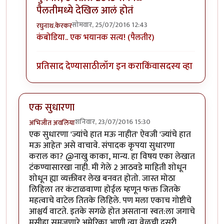
पैलतीमध्ये देखिल आलं होतं
सोमवार, 25/07/2016 12:43
रघुनाथ.केरकर
In reply to
खुप पुर्वी वाचलय याविषयी
by
इशा१२३
कंबोडिया.. एक भयानक सत्य! (पैलतीर)
प्रतिसाद देण्यासाठी
लॉग इन करा
किंवा
सदस्य व्हा
एक सुधारणा
शनिवार, 23/07/2016 15:30
अभिजीत अवलिया
एक सुधारणा 'ज्यांचे हात मऊ नाहीत' ऐवजी 'ज्यांचे हात
मऊ आहेत' असे वाचावे. संपादक कृपया सुधारणा
कराल का? @नाखु काका, मान्य. हा विषय एका लेखात
टंकण्यासारखा नाही. मी गेले 2 आठवडे माहिती शोधून
शोधून ह्या व्यक्तीवर लेख बनवत होतो. जास्त मोठा
लिहिला तर कंटाळवाणा होईल म्हणून फक्त जितके
महत्वाचे वाटेल तितके लिहिले. पण मला एकाच गोष्टीचे
आश्चर्य वाटते. इतके सगळे होत असताना स्वत:ला जगाचे
मसीहा समजणारे अमेरिका आणी त्या वेळची दुसरी