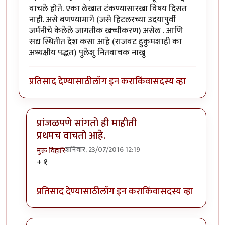
वाचले होते. एका लेखात टंकण्यासारखा विषय दिसत
नाही. असे बणण्यामागे (जसे हिटलरच्या उदयापुर्वी
जर्मनीचे केलेले जागतीक खच्चीकरण) असेल . आणि
सद्य स्थितीत देश कसा आहे (राजवट हुकुमशाही का
अध्यक्षीय पद्धत) पुलेशु नितवाचक नाखु
प्रतिसाद देण्यासाठी
लॉग इन करा
किंवा
सदस्य व्हा
प्रांजळपणे सांगतो ही माहीती
प्रथमच वाचतो आहे.
शनिवार, 23/07/2016 12:19
मुक्त विहारि
In reply to
अद्भुत
by
नाखु
+ १
प्रतिसाद देण्यासाठी
लॉग इन करा
किंवा
सदस्य व्हा