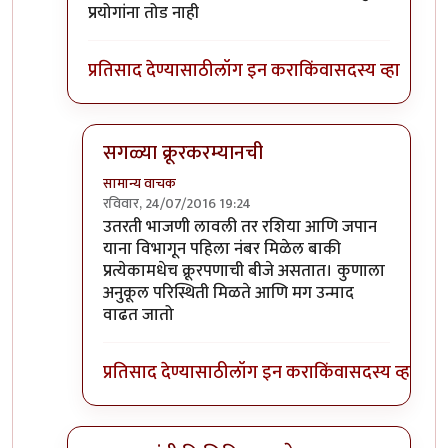
प्रयोगांना तोड नाही
प्रतिसाद देण्यासाठी
लॉग इन करा
किंवा
सदस्य व्हा
सगळ्या क्रूरकरम्यानची
सामान्य वाचक
रविवार, 24/07/2016 19:24
In reply to
जनरल शिरो इशी नि जपान मध्ये
by
लोनली प्
उतरती भाजणी लावली तर रशिया आणि जपान
याना विभागून पहिला नंबर मिळेल बाकी
प्रत्येकामधेच क्रूरपणाची बीजे असतात। कुणाला
अनुकूल परिस्थिती मिळते आणि मग उन्माद
वाढत जातो
प्रतिसाद देण्यासाठी
लॉग इन करा
किंवा
सदस्य व्हा