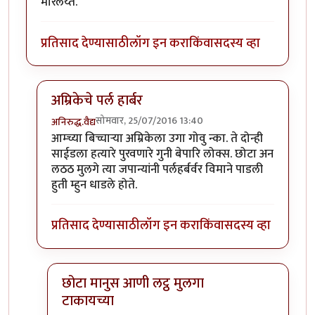
मारलेय्त.
प्रतिसाद देण्यासाठी
लॉग इन करा
किंवा
सदस्य व्हा
अम्रिकेचे पर्ल हार्बर
सोमवार, 25/07/2016 13:40
अनिरुद्ध.वैद्य
In reply to
हिरोशीमा , नागासाकी विएत्नाम, इथे झालेल्या नरस
आम्च्या बिच्चार्‍या अम्रिकेला उगा गोवु न्का. ते दोन्ही
साईडला हत्यारे पुरवणारे गुनी बेपारि लोक्स. छोटा अन
लठठ मुलगे त्या जपान्यांनी पर्लहर्बर्वर विमाने पाडली
हुती म्हुन धाडले होते.
प्रतिसाद देण्यासाठी
लॉग इन करा
किंवा
सदस्य व्हा
छोटा मानुस आणी लट्ठ मुलगा
टाकायच्या