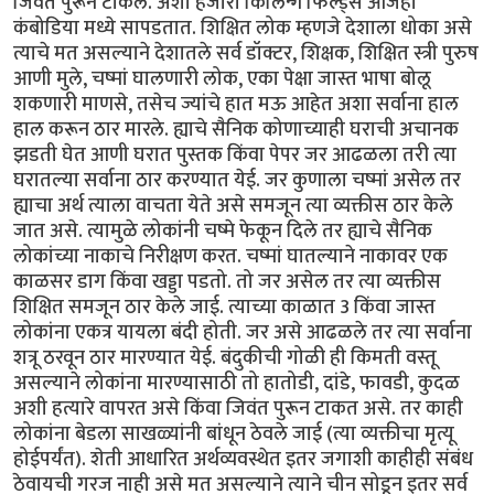
जिवंत पुरून टाकले. अशी हजारो किलिन्ग फिल्ड्स आजही
कंबोडिया मध्ये सापडतात. शिक्षित लोक म्हणजे देशाला धोका असे
त्याचे मत असल्याने देशातले सर्व डॉक्टर, शिक्षक, शिक्षित स्त्री पुरुष
आणी मुले, चष्मां घालणारी लोक, एका पेक्षा जास्त भाषा बोलू
शकणारी माणसे, तसेच ज्यांचे हात मऊ आहेत अशा सर्वाना हाल
हाल करून ठार मारले. ह्याचे सैनिक कोणाच्याही घराची अचानक
झडती घेत आणी घरात पुस्तक किंवा पेपर जर आढळला तरी त्या
घरातल्या सर्वाना ठार करण्यात येई. जर कुणाला चष्मां असेल तर
ह्याचा अर्थ त्याला वाचता येते असे समजून त्या व्यक्तीस ठार केले
जात असे. त्यामुळे लोकांनी चष्मे फेकून दिले तर ह्याचे सैनिक
लोकांच्या नाकाचे निरीक्षण करत. चष्मां घातल्याने नाकावर एक
काळसर डाग किंवा खड्डा पडतो. तो जर असेल तर त्या व्यक्तीस
शिक्षित समजून ठार केले जाई. त्याच्या काळात 3 किंवा जास्त
लोकांना एकत्र यायला बंदी होती. जर असे आढळले तर त्या सर्वाना
शत्रू ठरवून ठार मारण्यात येई. बंदुकीची गोळी ही किमती वस्तू
असल्याने लोकांना मारण्यासाठी तो हातोडी, दांडे, फावडी, कुदळ
अशी हत्यारे वापरत असे किंवा जिवंत पुरून टाकत असे. तर काही
लोकांना बेडला साखळ्यांनी बांधून ठेवले जाई (त्या व्यक्तीचा मृत्यू
होईपर्यंत). शेती आधारित अर्थव्यवस्थेत इतर जगाशी काहीही संबंध
ठेवायची गरज नाही असे मत असल्याने त्याने चीन सोडून इतर सर्व