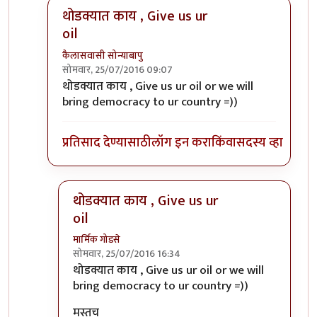
थोडक्यात काय , Give us ur
oil
कैलासवासी सोन्याबापु
सोमवार, 25/07/2016 09:07
In reply to
America 'helps' only when she
by
संदीप ड
थोडक्यात काय , Give us ur oil or we will
bring democracy to ur country =))
प्रतिसाद देण्यासाठी
लॉग इन करा
किंवा
सदस्य व्हा
थोडक्यात काय , Give us ur
oil
मार्मिक गोडसे
सोमवार, 25/07/2016 16:34
In reply to
थोडक्यात काय , Give us ur oil
by
कैलासव
थोडक्यात काय , Give us ur oil or we will
bring democracy to ur country =))
मस्तच