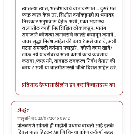
त्यातल्या त्यात, भक्तीभावाचे वातावरणात ... दुसरं मत
फक्त व्यक्त केलं तर, शिक्षीत वर्गाकडूनही हा भयावह
तिरस्कार अनुभवास येईल. असो, एका अग्रगण्य
राज्यातील काही निम्नशिक्षित लोकांकडून, मातंग
समाजाने कोणत्या जनावराचे कातडे कमावून जगावे...
यावर सुद्धा निर्बंध आहेत की काय ? असे वाटावे, अशी
घटना समजली वर्तमान पत्राद्वारे... कोणी काय खावे/
खाऊ नये याबरोबरच आता कोणी काय व्यवसाय
करावा /करू नये, याबद्दल लवकरच निर्बंध येतात की
काय ? अशी या बातमीसारखी 'बीजे' दिसत आहेत खरं.
प्रतिसाद देण्यासाठी
लॉग इन करा
किंवा
सदस्य व्हा
अद्भुत
शनिवार, 23/07/2016 09:12
नाखु
प्रांजळपणे सांगतो ही माहीती प्रथमच वाचतो आहे इतके
दिवस फक्त हिटलर /आणि चिनचा कोण क्रूर्कर्मा बद्दल