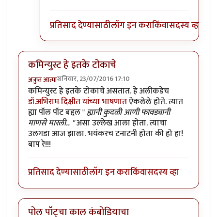
प्रतिसाद देण्यासाठी
लॉग इन करा
किंवा
सदस्य व्हा
कमिन्युस्ट हे इतके टोकाचे
शनिवार, 23/07/2016 17:10
अत्रुप्त आत्मा
कमिन्युस्ट हे इतके टोकाचे असतात. हे अलीकडेच
डॉ.अभिराम दिक्षीत यांच्या भाषणात
ऐकलेले होते. त्यात
ह्या पॉल पॉट बद्दल "
ह्यानी कुदळी आणी फावड्यानी
माणसे मारली.. "
असा उल्लेख आला होता. त्याचा
उलगडा आज झाला. भयंकरच टनाटनी होता की हो हा!
बाप रे!!!
प्रतिसाद देण्यासाठी
लॉग इन करा
किंवा
सदस्य व्हा
पोल पॉट्चा काल कंबोडियाचा