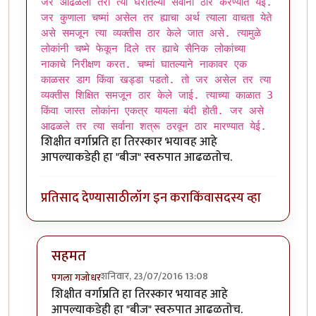
जर आढळला तरी त्या घरातल्या सर्वाना ठार करण्यात येई.
जर कुणाला चष्मां असेल तर ह्याचा अर्थ त्याला वाचता येते
असे समजून त्या व्यक्तीस ठार केले जात असे. त्यामुळे
लोकांनी चष्मे फेकून दिले तर ह्याचे सैनिक लोकांच्या
नाकाचे निरीक्षण करत. चष्मां घातल्याने नाकावर एक
काळसर डाग किंवा खड्डा पडतो. तो जर असेल तर त्या
व्यक्तीस शिक्षित समजून ठार केले जाई. त्याच्या काळात 3
किंवा जास्त लोकांना एकत्र यायला बंदी होती. जर असे
आढळले तर त्या सर्वाना शत्रू ठरवून ठार मारण्यात येई.
शिक्षीत वर्गाप्रति हा तिरस्कार भयावह आहे
आपल्याकडेही हा "बीज" स्वरुपात आढळतोच.
प्रतिसाद देण्यासाठी
लॉग इन करा
किंवा
सदस्य व्हा
सहमत
शनिवार, 23/07/2016 13:08
पगला गजोधर
In reply to
शिक्षित लोक म्हणजे देशाला
by
मारवा
शिक्षीत वर्गाप्रति हा तिरस्कार भयावह आहे
आपल्याकडेही हा "बीज" स्वरुपात आढळतोच.