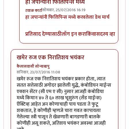
हा जपान्यांनी फिलिपिन्स मध्ये
सोमवार, 25/07/2016 16:19
टवाळ कार्टा
In reply to
दुसर्‍या महायुद्धात
by
स्पार्टाकस
हा जपान्यांनी फिलिपिन्स मध्ये करवलेला डेथ मार्च
प्रतिसाद देण्यासाठी
लॉग इन करा
किंवा
सदस्य व्हा
खमेर रुज एक निरातिशय भयंकर
कैलासवासी सोन्याबापु
शनिवार, 23/07/2016 11:08
खमेर रुज एक निरातिशय भयंकर प्रकार होता, त्यात
सतत सत्तेसाठी अगोदर झालेली युद्धे, कंबोडियन माईन्स
एक्शन सेंटर (सी एम ए सी) नुसार आजही कंबोडिया
मध्ये किमान ४० ते ६० लाख भूसुरुंग (लँड माईन्स)
ऍक्टिव्ह आहेत अन कोणाचाही पाय पडता ते फुटू
शकतात, हे कोणीही म्हणजे चारा गवत कापायला
गेलेल्या स्त्री पासून ते खेळणारी बागडणारी बालके
कोणीही असू शकते, अतिशय भयंकर अवस्था आजही