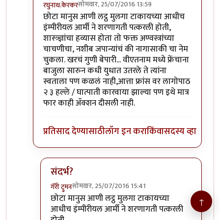
सोमवार, 25/07/2016 13:59
रघुनाथ.केरकर
In reply to
अम्रिकेचे पर्ल हार्बर
by
अनिरुद्ध.वैद्य
छोटा मानुस आणी लट्ठ मुलगा टाकायच्या आधीच
इंम्पीरीयल आर्मी ने शरणागती पत्करली होती,
शास्त्र्ज्ञांचा हव्यास होता तो फक्त अण्वस्त्रांच्या
चाचणीचा, नशीब जपान्यांचं की नागासाकी चा नेम
चुकला. खरचं गुणी बेपारी... वीएतनाम मध्ये फ्रेंचाना
बाजुला सारुन कधी युधात उतरले ते त्यांना
स्वताला पण कळलं नाही,आत्ता फ्रांस वर लागोपाठ
२ ३ हल्ले / घात्पाती कारवाया झाल्या पण इथे मात्र
फार काही अ‍ॅक्शन दीसली नाही.
प्रतिसाद देण्यासाठी
लॉग इन करा
किंवा
सदस्य व्हा
संदर्भ?
सोमवार, 25/07/2016 15:41
गॅरी ट्रुमन
In reply to
छोटा मानुस आणी लट्ठ मुलगा टाकायच्या
by
छोटा मानुस आणी लट्ठ मुलगा टाकायच्या
↑
आधीच इंम्पीरीयल आर्मी ने शरणागती पत्करली
होती