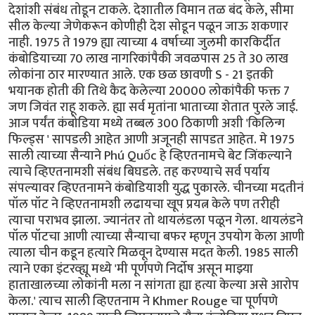
देशांशी संबंध तोडून टाकले. देशातील विमान तळ बंद केले, सीमा
सील केल्या जेणेकरून कोणीही देश सोडून पळून जाऊ शकणार
नाही. 1975 ते 1979 ह्या त्याच्या 4 वर्षाच्या जुलमी कारकिर्दीत
कंबोडियाच्या 70 लाख नागरिकांपैकी जवळपास 25 ते 30 लाख
लोकांना ठार मारण्यात आले. एक छळ छावणी S - 21 इतकी
भयानक होती की तिथे कैद केलेल्या 20000 लोकांपैकी फक्त 7
जण जिवंत राहू शकले. ह्या सर्व मृतांना भाताच्या शेतात पुरले जाई.
आज पर्यंत कंबोडिया मध्ये तब्बल 300 ठिकाणी अशी 'किलिन्ग
फिल्ड्स ' सापडली आहेत आणी अजूनही सापडत आहेत. मे 1975
साली त्याच्या सैन्याने Phú Quốc हे व्हिएतनामचे बेट जिंकल्याने
त्याचे व्हिएतनामशी संबंध बिघडले. तह करण्याचे सर्व पर्याय
संपल्यावर व्हिएतनामने कंबोडियाशी युद्ध पुकारले. चीनच्या मदतीनं
पॉल पॉट ने व्हिएतनामशी लढायचा खूप प्रयत्न केले पण तरीही
त्याचा पराभव झाला. ज्यानंतर तो थायलंडला पळून गेला. थायलंडने
पॉल पॉटचा आणी त्याच्या सैन्याचा बफर म्हणून उपयोग केला आणी
त्याला चीन कडून हत्यारे मिळवून देण्यास मदत केली. 1985 साली
त्याने एका इंटरव्ह्यू मध्ये 'मी पूर्णपणे निर्दोष असून माझ्या
हाताखालच्या लोकांनी मला न सांगता ह्या हत्या केल्या असे आरोप
केला.' त्याच साली व्हिएतनाम ने Khmer Rouge चा पूर्णपणे