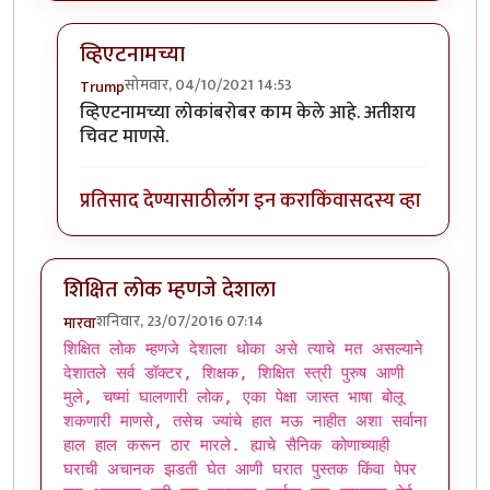
व्हिएटनामच्या
सोमवार, 04/10/2021 14:53
Trump
In reply to
पॉल पॉटला त्याच्या
by
एस
व्हिएटनामच्या लोकांबरोबर काम केले आहे. अतीशय
चिवट माणसे.
प्रतिसाद देण्यासाठी
लॉग इन करा
किंवा
सदस्य व्हा
शिक्षित लोक म्हणजे देशाला
शनिवार, 23/07/2016 07:14
मारवा
शिक्षित लोक म्हणजे देशाला धोका असे त्याचे मत असल्याने
देशातले सर्व डॉक्टर, शिक्षक, शिक्षित स्त्री पुरुष आणी
मुले, चष्मां घालणारी लोक, एका पेक्षा जास्त भाषा बोलू
शकणारी माणसे, तसेच ज्यांचे हात मऊ नाहीत अशा सर्वाना
हाल हाल करून ठार मारले. ह्याचे सैनिक कोणाच्याही
घराची अचानक झडती घेत आणी घरात पुस्तक किंवा पेपर