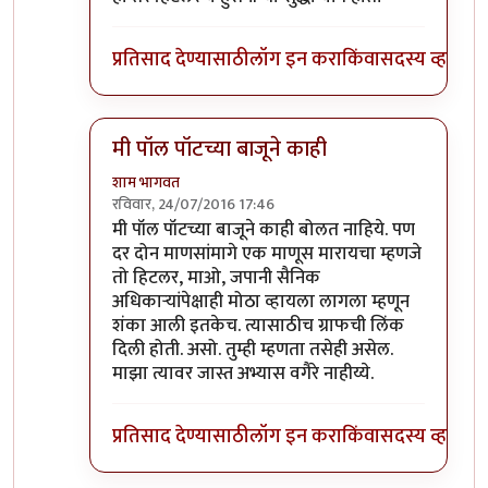
प्रतिसाद देण्यासाठी
लॉग इन करा
किंवा
सदस्य व्हा
मी पॉल पॉटच्या बाजूने काही
शाम भागवत
रविवार, 24/07/2016 17:46
In reply to
@शाम भागवत साहेब,
by
अभिजीत अवलिय
मी पॉल पॉटच्या बाजूने काही बोलत नाहिये. पण
दर दोन माणसांमागे एक माणूस मारायचा म्हणजे
तो हिटलर, माओ, जपानी सैनिक
अधिकार्‍यांपेक्षाही मोठा व्हायला लागला म्हणून
शंका आली इतकेच. त्यासाठीच ग्राफची लिंक
दिली होती. असो. तुम्ही म्हणता तसेही असेल.
माझा त्यावर जास्त अभ्यास वगैरे नाहीय्ये.
प्रतिसाद देण्यासाठी
लॉग इन करा
किंवा
सदस्य व्हा