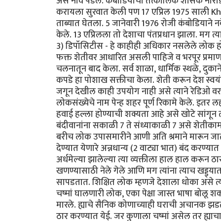
असे नाव पडले. कंबोडियाचा तत्कालिक शासक नोरोडो
करायला सुरवात केली पण 17 एप्रिल 1975 साली K
ताब्यात घेतला. 5 जानेवारी 1976 रोजी कंबोडियान
केले. 13 एप्रिलला तो देशाचा पंतप्रधान झाला. मग त्य
3) डिपॉसिटीस - हे काहीही अधिकार नसलेले लोक होते. ह
फक्त शेतीवर आधारित असली पाहिजे व भरपूर प्रमाणात शे
चलनातून बाद केला. सर्व शाळा, धार्मिक स्थळे, दुकाने 
कपडे हा पोशाख सक्तीचा केला. शेती करून देश स्वयं
जगून देखील काही उपयोग नाही असे त्याने रेडिओ वर 
लोकसंख्येचे नाम पेन्ह शहर पूर्ण रिकामे केले. इतर
हवाई हल्ला होण्याची शक्यता आहे असे खोटे सांगून त्यान
बंदीवानांना सकाळी 7 ते संध्याकाळी 7 असे शेतीकाम क
बरीच लोक उपासमारीने आणी अति श्रमाने मारून जात
देण्यात येणारे अन्नधान्य (2 वाट्या भात) बंद कर
अर्धमेल्या झालेल्या त्या व्यक्तीला हाल हाल करून ठ
खणण्यासाठी नेले गेले आणि मग त्यांना त्याच खड्ड्
सापडतात. शिक्षित लोक म्हणजे देशाला धोका असे त्याच
चष्मां घालणारी लोक, एका पेक्षा जास्त भाषा बोलू
मारले. ह्याचे सैनिक कोणाच्याही घराची अचानक झडत
ठार करण्यात येई. जर कुणाला चष्मां असेल तर ह्याचा 