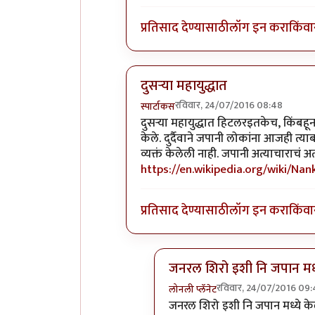
प्रतिसाद देण्यासाठी
लॉग इन करा
किंवा
दुसर्‍या महायुद्धात
रविवार, 24/07/2016 08:48
स्पार्टाकस
In reply to
अद्भुत
by
नाखु
दुसर्‍या महायुद्धात हिटलरइतकेच, किंबह
केले. दुर्दैवाने जपानी लोकांना आजही त्य
व्यक्तं केलेली नाही. जपानी अत्याचाराचं
https://en.wikipedia.org/wiki/Na
प्रतिसाद देण्यासाठी
लॉग इन करा
किंवा
जनरल शिरो इशी नि जपान मध्
रविवार, 24/07/2016 09
लोनली प्लॅनेट
In reply to
दुसर्‍या महायुद्धात
by
जनरल शिरो इशी नि जपान मध्ये केले