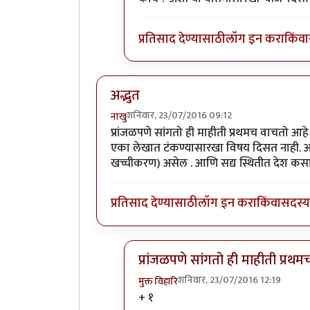
प्रतिसाद देण्यासाठी
लॉग इन करा
किंवा
अद्भुत
शनिवार, 23/07/2016 09:12
नाखु
प्रांजळपणे सांगतो ही माहीती प्रथमच वाचतो आह
एका लेखात टंकण्यासारखा विषय दिसत नाही. असे
खच्चीकरण) असेल . आणि सद्य स्थितीत देश कसा 
प्रतिसाद देण्यासाठी
लॉग इन करा
किंवा
सदस्य 
प्रांजळपणे सांगतो ही माहीती प्रथ
शनिवार, 23/07/2016 12:19
मुक्त विहारि
In reply to
अद्भुत
by
नाखु
+ १