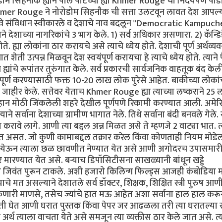
म सिहनौक ह्याने पॉल पॉटच्या ह्या Khmer Rouge चा निर्दयपणे पाड
hmer Rouge ने नोरोडोम सिहनौक ची सत्ता उलटवून लावत देश आपल्
े नवे संविधान स्वीकारले व देशाचे नाव बदलून "Democratic Kampuch
ाने देशाच्या नागरिकांचे 3 भाग केले. 1) सर्व अधिकार असणारा. 2) कॅन्डि
्या लोकांना ठार करायचे असे त्याचे ध्येय होते. देशाची पूर्ण अर्थव्यव
ती उत्पन्न मिळवून देश स्वयंपूर्ण करायचा हे त्याचे ध्येय होते. त्याने 
ह्यांचे रूपांतर तुरुंगात केले. सर्व प्रकारची सार्वजनिक वाहतूक बंद केल
पूर्ण करण्यासाठी फक्त 10-20 लाख लोक पुरेसे आहेत. बाकीच्या लोकां
जाहीर केले. सत्तेवर येताच Khmer Rouge ह्या त्याच्या लष्कराने 25
 लहान मोठी जिंकलेली शहरे देखील पूर्णपणे रिकामी करण्यात आली. अमेर
े सर्वाना देशाच्या ग्रामीण भागात नेले. तिथे सर्वाना बंदी बनवले गेले. 
रावे लागे. आणी त्या बद्दल अन्न मिळत असे ते म्हणजे 2 वाट्या भात. त्
 असत. जो कुणी कामाबद्दल तक्रार करेल किंवा कोणताही नियम मोडेल
ण्यात येऊन त्याला छळ छावणीत नेण्यात येत असे आणी अगोदरच उपासमारी
ार मारण्यात येत असे. बऱ्याच डिपॉसिटीसना साखळ्यानी बांधून खड्डे
यात जिवंत पुरून टाकले. अशी हजारो किलिन्ग फिल्ड्स आजही कंबोडिया म
े मत असल्याने देशातले सर्व डॉक्टर, शिक्षक, शिक्षित स्त्री पुरुष आणी
 शकणारी माणसे, तसेच ज्यांचे हात मऊ आहेत अशा सर्वाना हाल हाल करू
ी घेत आणी घरात पुस्तक किंवा पेपर जर आढळला तरी त्या घरातल्या स
अर्थ त्याला वाचता येते असे समजून त्या व्यक्तीस ठार केले जात असे. त्य