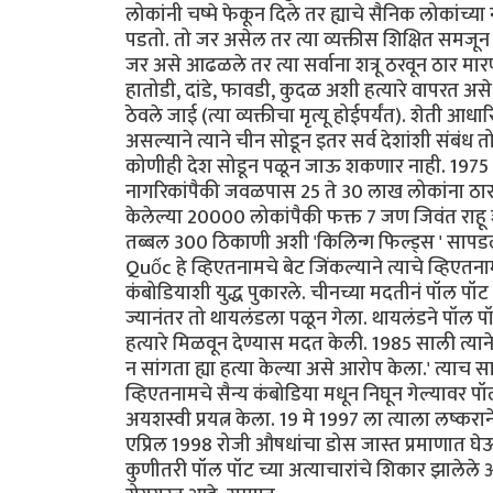
लोकांनी चष्मे फेकून दिले तर ह्याचे सैनिक लोकांच्
पडतो. तो जर असेल तर त्या व्यक्तीस शिक्षित समजून 
जर असे आढळले तर त्या सर्वाना शत्रू ठरवून ठार मार
हातोडी, दांडे, फावडी, कुदळ अशी हत्यारे वापरत असे
ठेवले जाई (त्या व्यक्तीचा मृत्यू होईपर्यंत). शेती
असल्याने त्याने चीन सोडून इतर सर्व देशांशी संबंध
कोणीही देश सोडून पळून जाऊ शकणार नाही. 1975 ते 1
नागरिकांपैकी जवळपास 25 ते 30 लाख लोकांना ठा
केलेल्या 20000 लोकांपैकी फक्त 7 जण जिवंत राहू शकल
तब्बल 300 ठिकाणी अशी 'किलिन्ग फिल्ड्स ' सापडल
Quốc हे व्हिएतनामचे बेट जिंकल्याने त्याचे व्हिएतन
कंबोडियाशी युद्ध पुकारले. चीनच्या मदतीनं पॉल पॉट
ज्यानंतर तो थायलंडला पळून गेला. थायलंडने पॉल प
हत्यारे मिळवून देण्यास मदत केली. 1985 साली त्याने ए
न सांगता ह्या हत्या केल्या असे आरोप केला.' त्या
व्हिएतनामचे सैन्य कंबोडिया मधून निघून गेल्याव
अयशस्वी प्रयत्न केला. 19 मे 1997 ला त्याला लष्करा
एप्रिल 1998 रोजी औषधांचा डोस जास्त प्रमाणात घे
कुणीतरी पॉल पॉट च्या अत्याचारांचे शिकार झालेले