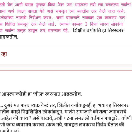
डती घेत आणी घरात पुस्तक किंवा पेपर जर आढळला तरी त्या घरातल्या सर्वाना
ाचा अर्थ त्याला वाचता येते असे समजून त्या व्यक्तीस ठार केले जात असे.
िक लोकांच्या नाकाचे निरीक्षण करत. चष्मां घातल्याने नाकावर एक काळसर डाग
 शिक्षित समजून ठार केले जाई. त्याच्या काळात 3 किंवा जास्त लोकांना
शिक्षीत वर्गाप्रति हा तिरस्कार
 सर्वाना शत्रू ठरवून ठार मारण्यात येई.
त आढळतोच.
व्हा
by
मारवा
 आहे आपल्याकडेही हा "बीज" स्वरुपात आढळतोच.
... दुसरं मत फक्त व्यक्त केलं तर, शिक्षीत वर्गाकडूनही हा भयावह तिरस्कार
यातील काही निम्नशिक्षित लोकांकडून, मातंग समाजाने कोणत्या जनावराचे
ंध आहेत की काय ? असे वाटावे, अशी घटना समजली वर्तमान पत्राद्वारे... कोणी
 काय व्यवसाय करावा /करू नये, याबद्दल लवकरच निर्बंध येतात की
 आहेत खरं.