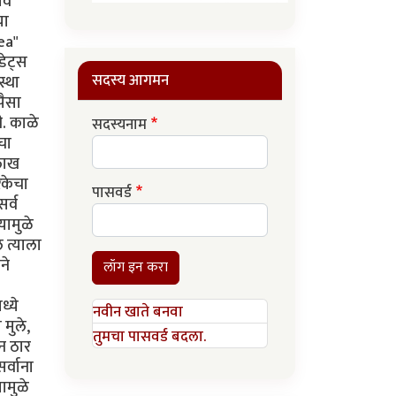
ाव
या
ea"
डेट्स
सदस्य आगमन
स्था
पैसा
ी. काळे
सदस्यनाम
चा
 लाख
िकेचा
पासवर्ड
सर्व
यामुळे
 त्याला
ने
लॉग इन करा
ध्ये
नवीन खाते बनवा
 मुले,
तुमचा पासवर्ड बदला.
न ठार
र्वाना
ामुळे