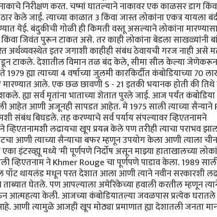
या नाकाचे निरीक्षण करत. चष्मां घातल्याने नाकावर एक काळसर डाग किंवा
ठार केले जाई. त्याच्या काळात 3 किंवा जास्त लोकांना एकत्र यायला बंद
ण्यात येई. बंदुकीची गोळी ही किमती वस्तू असल्याने लोकांना मारण्यास
 किंवा जिवंत पुरून टाकत असे. तर काही लोकांना बेडला साखळ्यांनी बा
 आधारित अर्थव्यवस्थेत इतर जगाशी काहीही संबंध ठेवायची गरज नाही असे 
 तोडून टाकले. देशातील विमान तळ बंद केले, सीमा सील केल्या जेणेकरू
979 ह्या त्याच्या 4 वर्षाच्या जुलमी कारकिर्दीत कंबोडियाच्या 70 ल
र मारण्यात आले. एक छळ छावणी S - 21 इतकी भयानक होती की तिथे 
े. ह्या सर्व मृतांना भाताच्या शेतात पुरले जाई. आज पर्यंत कंबोडिया 
ी आहेत आणी अजूनही सापडत आहेत. मे 1975 साली त्याच्या सैन्याने
ामशी संबंध बिघडले. तह करण्याचे सर्व पर्याय संपल्यावर व्हिएतनामने
 ने व्हिएतनामशी लढायचा खूप प्रयत्न केले पण तरीही त्याचा पराभव झाल
ॉटचा आणी त्याच्या सैन्याचा बफर म्हणून उपयोग केला आणी त्याला ची
का इंटरव्ह्यू मध्ये 'मी पूर्णपणे निर्दोष असून माझ्या हाताखालच्या लोक
च साली व्हिएतनाम ने Khmer Rouge चा पूर्णपणे पाडाव केला. 1989 साल
र पॉल पॉट थायलंड मधून परत देशात आला आणी त्याने नवीन सरकारशी ल
ने ताब्यात घेतले. पण आपल्याला अमेरिकेच्या हवाली करतील म्हणून त्यान
ऊन आत्महत्या केली. आजच्या कंबोडियातल्या जवळपास प्रत्येक घरातले
 आहे. आणी त्यामुळे आजही खूप मोठ्या प्रमाणात ह्या देशातली जनता म