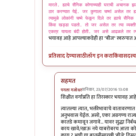
मारले. ह्याचे सैनिक कोणाच्याही घराची अचानक झ
ठार करण्यात येई. जर कुणाला चष्मां असेल तर ह्य
त्यामुळे लोकांनी चष्मे फेकून दिले तर ह्याचे सैन
किंवा खड्डा पडतो. तो जर असेल तर त्या व्यक्तीस
एकत्र यायला बंदी होती. जर असे आढळले तर त्या
भयावह आहे आपल्याकडेही हा "बीज" स्वरुपा
प्रतिसाद देण्यासाठी
लॉग इन करा
किंवा
सदस्य 
सहमत
शनिवार, 23/07/2016 13:08
पगला गजोधर
In reply to
शिक्षित लोक म्हणजे देशाला
शिक्षीत वर्गाप्रति हा तिरस्कार भयावह
त्यातल्या त्यात, भक्तीभावाचे वातावरणात 
अनुभवास येईल. असो, एका अग्रगण्य राज्
कातडे कमावून जगावे... यावर सुद्धा निर्ब
काय खावे/खाऊ नये याबरोबरच आता कोणी
काय ? अशी या बातमीसारखी 'बीजे' दिसत