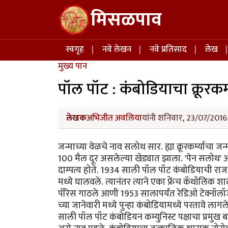
Skip to main content
मिसळपाव
Main navigation
स्वगृह
नवे लेखन
नवे प्रतिसाद
लेख
मुख्य पान
पॉल पॉट : कंबोडियाचा क्रूरकर्
लेखक
अभिजीत अवलिया
यांनी शनिवार, 23/07/2016 
जन्माच्या वेळचे नाव सलोथ सार. ह्या क्रूरकर्म्याचा 
100 मैल दूर असलेल्या खेड्यात झाला. 'पेन सलोथ' आण
दाम्पत्य होते. 1934 साली पॉल पॉट कंबोडियाची राजधानी
मध्ये घालवले. त्यानंतर त्याने एका फ्रेंच कॅथॉलिक
पॅरिस गाठले आणी 1953 सालापर्यंत रेडिओ टेक्नॉलॉजी
च्या जानेवारी मध्ये पुन्हा कंबोडियामध्ये परतावे ल
साली पॉल पॉट कंबोडियन कम्युनिस्ट पक्षाचा प्रमु