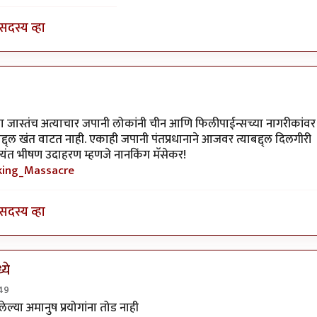
सदस्य व्हा
ूना जास्तंच अत्याचार जपानी लोकांनी चीन आणि फिलीपाईन्सच्या नागरीकांवर
ाबद्द्ल खंत वाटत नाही. एकाही जपानी पंतप्रधानाने आजवर त्याबद्द्ल दिलगीरी
 अत्यंत भीषण उदाहरण म्हणजे नानकिंग मॅसेकर!
nking_Massacre
सदस्य व्हा
ये
:49
स्पार्टाकस
ल्या अमानुष प्रयोगांना तोड नाही