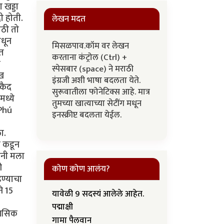
 खड्डा
ी होती.
लेखन मदत
ाठी तो
ंधून
मिसळपाव.कॉम वर लेखन
मत
करताना कंट्रोल (Ctrl) +
न
स्पेसबार (space) ने मराठी
ाख
इंग्रजी अशी भाषा बदलता येते.
कैद
सुरूवातीला फोनेटिक्स आहे. मात्र
मध्ये
तुमच्या खात्याच्या सेटींग मधून
 Phú
इनस्क्रीप्ट बदलता येईल.
ा.
न कडून
ांनी मला
ी
कोण कोण आलंय?
ढण्याचा
े 15
यावेळी 9 सदस्यं आलेले आहेत.
पद्माक्षी
ानसिक
गामा पैलवान