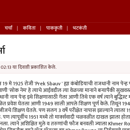
चर्चा
कविता
पाककृती
भटकंती
मा
02:13 या दिवशी प्रकाशित केले.
जन्म 19 मे 1925 रोजी 'Prek Sbauv ' ह्या कंबोडियाची राजधानी नाम पेन्ह
ी 'सोक नेम' हे त्याचे आईवडील त्या वेळच्या मानाने बऱ्यापैकी सुखवस्
 नाम पेन्ह इथे शिक्षणासाठी गेला आणी तिथे एक वर्ष त्याने बुद्धिस्ट मॉन
 शाळेत प्रवेश घेतला आणी 1949 साली आपले शिक्षण पूर्ण केले. तिथून 19
जचे शिक्षण घेतले. पण सलग 3 वर्षे परीक्षेत नापास झाल्याने त्याला 
ागले. पण त्यापूर्वीच 1951 मध्ये तो मार्क्सवादी चळवळीत दाखल झाला होत
ख बनला. त्याने अशिक्षित मुले व तरुणांची फौज बनवली ज्याला Khmer 