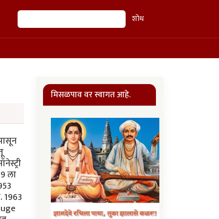
शोध
शोध
मिसळपाव वर स्वागत आहे.
 पासून
तू
ेस्ट्री
49 ला
1953
ा. 1963
Rouge