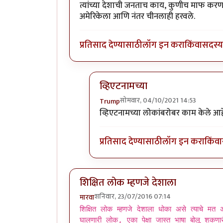
त्यांच्या देशाची जनताच काय, कुणीच माफ करण
अमेरिकेला आणि नंतर चीनलाही हरवले.
प्रतिसाद देण्यासाठी
लॉग इन करा
किंवा
सदस्य 
व्हिएटनामच्या
सोमवार, 04/10/2021 14:53
Trump
In reply to
पॉल पॉटला त्याच्या
by
एस
व्हिएटनामच्या लोकांबरोबर काम केले आ
प्रतिसाद देण्यासाठी
लॉग इन करा
किंवा
शिक्षित लोक म्हणजे देशाला
शनिवार, 23/07/2016 07:14
मारवा
शिक्षित लोक म्हणजे देशाला धोका असे त्याचे मत असल
घालणारी लोक, एका पेक्षा जास्त भाषा बोलू शकण