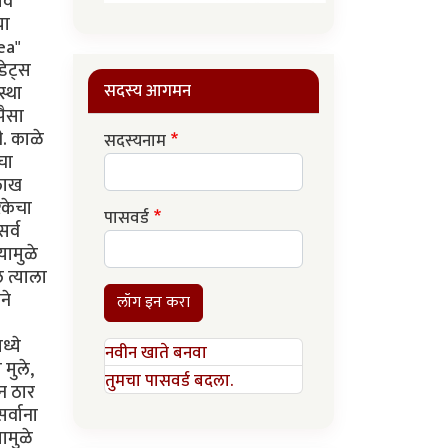
ाव
या
ea"
डेट्स
सदस्य आगमन
स्था
पैसा
ी. काळे
सदस्यनाम
चा
 लाख
िकेचा
पासवर्ड
सर्व
यामुळे
 त्याला
ने
लॉग इन करा
ध्ये
नवीन खाते बनवा
 मुले,
तुमचा पासवर्ड बदला.
न ठार
र्वाना
ामुळे