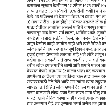
असे नाव पडले. कंबोडियाचा तत्कालिक शासक नोरोडो
करायला सुरवात केली पण 17 एप्रिल 1975 साली K
ताब्यात घेतला. 5 जानेवारी 1976 रोजी कंबोडियान
केले. 13 एप्रिलला तो देशाचा पंतप्रधान झाला. मग त्य
3) डिपॉसिटीस - हे काहीही अधिकार नसलेले लोक होते. ह
फक्त शेतीवर आधारित असली पाहिजे व भरपूर प्रमाणात शे
चलनातून बाद केला. सर्व शाळा, धार्मिक स्थळे, दुकाने 
कपडे हा पोशाख सक्तीचा केला. शेती करून देश स्वयं
जगून देखील काही उपयोग नाही असे त्याने रेडिओ वर 
लोकसंख्येचे नाम पेन्ह शहर पूर्ण रिकामे केले. इतर
हवाई हल्ला होण्याची शक्यता आहे असे खोटे सांगून त्यान
बंदीवानांना सकाळी 7 ते संध्याकाळी 7 असे शेतीकाम क
बरीच लोक उपासमारीने आणी अति श्रमाने मारून जात
देण्यात येणारे अन्नधान्य (2 वाट्या भात) बंद कर
अर्धमेल्या झालेल्या त्या व्यक्तीला हाल हाल करून ठ
खणण्यासाठी नेले गेले आणि मग त्यांना त्याच खड्ड्
सापडतात. शिक्षित लोक म्हणजे देशाला धोका असे त्याच
चष्मां घालणारी लोक, एका पेक्षा जास्त भाषा बोलू
मारले. ह्याचे सैनिक कोणाच्याही घराची अचानक झडत
ठार करण्यात येई. जर कुणाला चष्मां असेल तर ह्याचा 