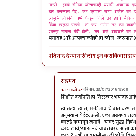
मारले. ह्याचे सैनिक कोणाच्याही घराची अचानक झ
ठार करण्यात येई. जर कुणाला चष्मां असेल तर ह्य
त्यामुळे लोकांनी चष्मे फेकून दिले तर ह्याचे सैन
किंवा खड्डा पडतो. तो जर असेल तर त्या व्यक्तीस
एकत्र यायला बंदी होती. जर असे आढळले तर त्या
भयावह आहे आपल्याकडेही हा "बीज" स्वरुपा
प्रतिसाद देण्यासाठी
लॉग इन करा
किंवा
सदस्य 
सहमत
शनिवार, 23/07/2016 13:08
पगला गजोधर
In reply to
शिक्षित लोक म्हणजे देशाला
शिक्षीत वर्गाप्रति हा तिरस्कार भयावह
त्यातल्या त्यात, भक्तीभावाचे वातावरणात 
अनुभवास येईल. असो, एका अग्रगण्य राज्
कातडे कमावून जगावे... यावर सुद्धा निर्ब
काय खावे/खाऊ नये याबरोबरच आता कोणी
काय ? अशी या बातमीसारखी 'बीजे' दिसत