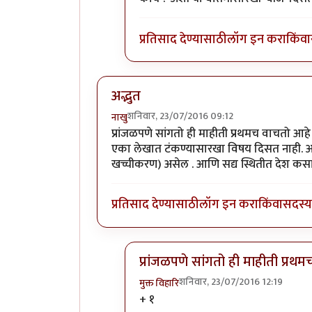
प्रतिसाद देण्यासाठी
लॉग इन करा
किंवा
अद्भुत
शनिवार, 23/07/2016 09:12
नाखु
प्रांजळपणे सांगतो ही माहीती प्रथमच वाचतो आह
एका लेखात टंकण्यासारखा विषय दिसत नाही. असे
खच्चीकरण) असेल . आणि सद्य स्थितीत देश कसा 
प्रतिसाद देण्यासाठी
लॉग इन करा
किंवा
सदस्य 
प्रांजळपणे सांगतो ही माहीती प्रथ
शनिवार, 23/07/2016 12:19
मुक्त विहारि
In reply to
अद्भुत
by
नाखु
+ १