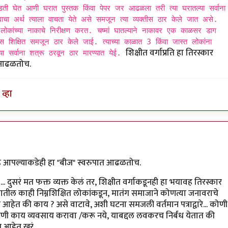
डती घेत आणी घरात पुस्तक किंवा पेपर जर आढळला तरी त्या घरातल्या सर्वाना
ाचा अर्थ त्याला वाचता येते असे समजून त्या व्यक्तीस ठार केले जात असे.
िक लोकांच्या नाकाचे निरीक्षण करत. चष्मां घातल्याने नाकावर एक काळसर डाग
 शिक्षित समजून ठार केले जाई. त्याच्या काळात 3 किंवा जास्त लोकांना
शिक्षीत वर्गाप्रति हा तिरस्कार
 सर्वाना शत्रू ठरवून ठार मारण्यात येई.
त आढळतोच.
व्हा
by
मारवा
 आहे आपल्याकडेही हा "बीज" स्वरुपात आढळतोच.
... दुसरं मत फक्त व्यक्त केलं तर, शिक्षीत वर्गाकडूनही हा भयावह तिरस्कार
यातील काही निम्नशिक्षित लोकांकडून, मातंग समाजाने कोणत्या जनावराचे
ंध आहेत की काय ? असे वाटावे, अशी घटना समजली वर्तमान पत्राद्वारे... कोणी
 काय व्यवसाय करावा /करू नये, याबद्दल लवकरच निर्बंध येतात की
 आहेत खरं.