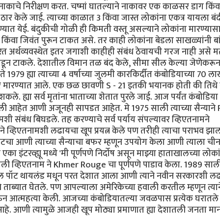
या नाकाचे निरीक्षण करत. चष्मां घातल्याने नाकावर एक काळसर डाग किंवा
ठार केले जाई. त्याच्या काळात 3 किंवा जास्त लोकांना एकत्र यायला बंद
ण्यात येई. बंदुकीची गोळी ही किमती वस्तू असल्याने लोकांना मारण्यास
 किंवा जिवंत पुरून टाकत असे. तर काही लोकांना बेडला साखळ्यांनी बा
 आधारित अर्थव्यवस्थेत इतर जगाशी काहीही संबंध ठेवायची गरज नाही असे 
 तोडून टाकले. देशातील विमान तळ बंद केले, सीमा सील केल्या जेणेकरू
979 ह्या त्याच्या 4 वर्षाच्या जुलमी कारकिर्दीत कंबोडियाच्या 70 ल
र मारण्यात आले. एक छळ छावणी S - 21 इतकी भयानक होती की तिथे 
े. ह्या सर्व मृतांना भाताच्या शेतात पुरले जाई. आज पर्यंत कंबोडिया 
ी आहेत आणी अजूनही सापडत आहेत. मे 1975 साली त्याच्या सैन्याने
ामशी संबंध बिघडले. तह करण्याचे सर्व पर्याय संपल्यावर व्हिएतनामने
 ने व्हिएतनामशी लढायचा खूप प्रयत्न केले पण तरीही त्याचा पराभव झाल
ॉटचा आणी त्याच्या सैन्याचा बफर म्हणून उपयोग केला आणी त्याला ची
का इंटरव्ह्यू मध्ये 'मी पूर्णपणे निर्दोष असून माझ्या हाताखालच्या लोक
च साली व्हिएतनाम ने Khmer Rouge चा पूर्णपणे पाडाव केला. 1989 साल
र पॉल पॉट थायलंड मधून परत देशात आला आणी त्याने नवीन सरकारशी ल
ने ताब्यात घेतले. पण आपल्याला अमेरिकेच्या हवाली करतील म्हणून त्यान
ऊन आत्महत्या केली. आजच्या कंबोडियातल्या जवळपास प्रत्येक घरातले
 आहे. आणी त्यामुळे आजही खूप मोठ्या प्रमाणात ह्या देशातली जनता म