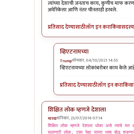
त्यांच्या देशाची जनताच काय, कुणीच माफ करण
अमेरिकेला आणि नंतर चीनलाही हरवले.
प्रतिसाद देण्यासाठी
लॉग इन करा
किंवा
सदस्य 
व्हिएटनामच्या
सोमवार, 04/10/2021 14:53
Trump
In reply to
पॉल पॉटला त्याच्या
by
एस
व्हिएटनामच्या लोकांबरोबर काम केले आ
प्रतिसाद देण्यासाठी
लॉग इन करा
किंवा
शिक्षित लोक म्हणजे देशाला
शनिवार, 23/07/2016 07:14
मारवा
शिक्षित लोक म्हणजे देशाला धोका असे त्याचे मत असल
घालणारी लोक, एका पेक्षा जास्त भाषा बोलू शकण