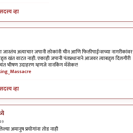
सदस्य व्हा
ूना जास्तंच अत्याचार जपानी लोकांनी चीन आणि फिलीपाईन्सच्या नागरीकांवर
ाबद्द्ल खंत वाटत नाही. एकाही जपानी पंतप्रधानाने आजवर त्याबद्द्ल दिलगीरी
 अत्यंत भीषण उदाहरण म्हणजे नानकिंग मॅसेकर!
nking_Massacre
सदस्य व्हा
ये
:49
स्पार्टाकस
ल्या अमानुष प्रयोगांना तोड नाही