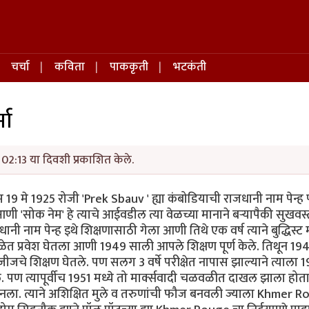
चर्चा
कविता
पाककृती
भटकंती
मा
02:13 या दिवशी प्रकाशित केले.
जन्म 19 मे 1925 रोजी 'Prek Sbauv ' ह्या कंबोडियाची राजधानी नाम पेन्ह
ी 'सोक नेम' हे त्याचे आईवडील त्या वेळच्या मानाने बऱ्यापैकी सुखवस्
 नाम पेन्ह इथे शिक्षणासाठी गेला आणी तिथे एक वर्ष त्याने बुद्धिस्ट मॉन
 शाळेत प्रवेश घेतला आणी 1949 साली आपले शिक्षण पूर्ण केले. तिथून 19
जचे शिक्षण घेतले. पण सलग 3 वर्षे परीक्षेत नापास झाल्याने त्याला 
ागले. पण त्यापूर्वीच 1951 मध्ये तो मार्क्सवादी चळवळीत दाखल झाला होत
ख बनला. त्याने अशिक्षित मुले व तरुणांची फौज बनवली ज्याला Khmer 