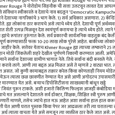
म सिहनौक ह्याने पॉल पॉटच्या ह्या Khmer Rouge चा निर्दयपणे पाड
hmer Rouge ने नोरोडोम सिहनौक ची सत्ता उलटवून लावत देश आपल्
े नवे संविधान स्वीकारले व देशाचे नाव बदलून "Democratic Kampuch
ाने देशाच्या नागरिकांचे 3 भाग केले. 1) सर्व अधिकार असणारा. 2) कॅन्डि
्या लोकांना ठार करायचे असे त्याचे ध्येय होते. देशाची पूर्ण अर्थव्यव
ती उत्पन्न मिळवून देश स्वयंपूर्ण करायचा हे त्याचे ध्येय होते. त्याने 
ह्यांचे रूपांतर तुरुंगात केले. सर्व प्रकारची सार्वजनिक वाहतूक बंद केल
पूर्ण करण्यासाठी फक्त 10-20 लाख लोक पुरेसे आहेत. बाकीच्या लोकां
जाहीर केले. सत्तेवर येताच Khmer Rouge ह्या त्याच्या लष्कराने 25
 लहान मोठी जिंकलेली शहरे देखील पूर्णपणे रिकामी करण्यात आली. अमेर
े सर्वाना देशाच्या ग्रामीण भागात नेले. तिथे सर्वाना बंदी बनवले गेले. 
रावे लागे. आणी त्या बद्दल अन्न मिळत असे ते म्हणजे 2 वाट्या भात. त्
 असत. जो कुणी कामाबद्दल तक्रार करेल किंवा कोणताही नियम मोडेल
ण्यात येऊन त्याला छळ छावणीत नेण्यात येत असे आणी अगोदरच उपासमारी
ार मारण्यात येत असे. बऱ्याच डिपॉसिटीसना साखळ्यानी बांधून खड्डे
यात जिवंत पुरून टाकले. अशी हजारो किलिन्ग फिल्ड्स आजही कंबोडिया म
े मत असल्याने देशातले सर्व डॉक्टर, शिक्षक, शिक्षित स्त्री पुरुष आणी
 शकणारी माणसे, तसेच ज्यांचे हात मऊ आहेत अशा सर्वाना हाल हाल करू
ी घेत आणी घरात पुस्तक किंवा पेपर जर आढळला तरी त्या घरातल्या स
अर्थ त्याला वाचता येते असे समजून त्या व्यक्तीस ठार केले जात असे. त्य