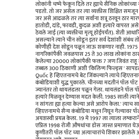
लोकांनी चष्मे फेकून दिले तर ह्याचे सैनिक लोकांच्
पडतो. तो जर असेल तर त्या व्यक्तीस शिक्षित समजून 
जर असे आढळले तर त्या सर्वाना शत्रू ठरवून ठार मार
हातोडी, दांडे, फावडी, कुदळ अशी हत्यारे वापरत असे
ठेवले जाई (त्या व्यक्तीचा मृत्यू होईपर्यंत). शेती
असल्याने त्याने चीन सोडून इतर सर्व देशांशी संबंध
कोणीही देश सोडून पळून जाऊ शकणार नाही. 1975 ते 1
नागरिकांपैकी जवळपास 25 ते 30 लाख लोकांना ठा
केलेल्या 20000 लोकांपैकी फक्त 7 जण जिवंत राहू शकल
तब्बल 300 ठिकाणी अशी 'किलिन्ग फिल्ड्स ' सापडल
Quốc हे व्हिएतनामचे बेट जिंकल्याने त्याचे व्हिएतन
कंबोडियाशी युद्ध पुकारले. चीनच्या मदतीनं पॉल पॉट
ज्यानंतर तो थायलंडला पळून गेला. थायलंडने पॉल प
हत्यारे मिळवून देण्यास मदत केली. 1985 साली त्याने ए
न सांगता ह्या हत्या केल्या असे आरोप केला.' त्या
व्हिएतनामचे सैन्य कंबोडिया मधून निघून गेल्याव
अयशस्वी प्रयत्न केला. 19 मे 1997 ला त्याला लष्करा
एप्रिल 1998 रोजी औषधांचा डोस जास्त प्रमाणात घे
कुणीतरी पॉल पॉट च्या अत्याचारांचे शिकार झालेले