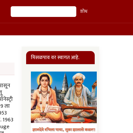
शोध
शोध
मिसळपाव वर स्वागत आहे.
 पासून
तू
ेस्ट्री
49 ला
1953
ा. 1963
Rouge