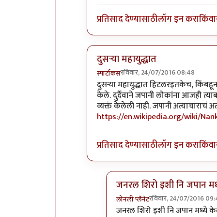
प्रतिसाद देण्यासाठी
लॉग इन करा
किंवा
दुसर्‍या महायुद्धात
रविवार, 24/07/2016 08:48
स्पार्टाकस
In reply to
अद्भुत
by
नाखु
दुसर्‍या महायुद्धात हिटलरइतकेच, किंबह
केले. दुर्दैवाने जपानी लोकांना आजही त्य
व्यक्तं केलेली नाही. जपानी अत्याचाराचं
https://en.wikipedia.org/wiki/Na
प्रतिसाद देण्यासाठी
लॉग इन करा
किंवा
जनरल शिरो इशी नि जपान मध्
रविवार, 24/07/2016 09
लोनली प्लॅनेट
In reply to
दुसर्‍या महायुद्धात
by
जनरल शिरो इशी नि जपान मध्ये केले