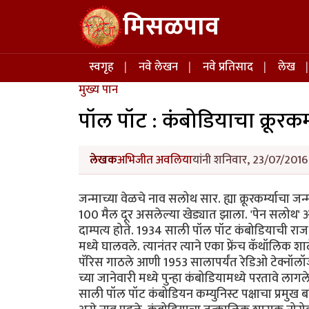
Skip to main content
मिसळपाव
Main navigation
स्वगृह
नवे लेखन
नवे प्रतिसाद
लेख
मुख्य पान
पॉल पॉट : कंबोडियाचा क्रूरकर्
लेखक
अभिजीत अवलिया
यांनी शनिवार, 23/07/2016 
जन्माच्या वेळचे नाव सलोथ सार. ह्या क्रूरकर्म्याचा 
100 मैल दूर असलेल्या खेड्यात झाला. 'पेन सलोथ' आण
दाम्पत्य होते. 1934 साली पॉल पॉट कंबोडियाची राजधानी
मध्ये घालवले. त्यानंतर त्याने एका फ्रेंच कॅथॉलिक
पॅरिस गाठले आणी 1953 सालापर्यंत रेडिओ टेक्नॉलॉजी
च्या जानेवारी मध्ये पुन्हा कंबोडियामध्ये परतावे ल
साली पॉल पॉट कंबोडियन कम्युनिस्ट पक्षाचा प्रमु