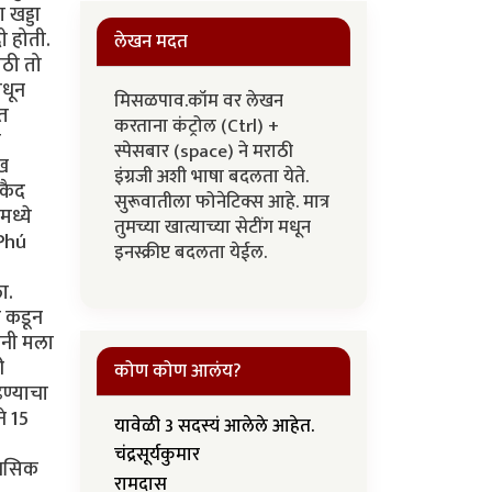
 खड्डा
ी होती.
लेखन मदत
ाठी तो
ंधून
मिसळपाव.कॉम वर लेखन
मत
करताना कंट्रोल (Ctrl) +
न
स्पेसबार (space) ने मराठी
ाख
इंग्रजी अशी भाषा बदलता येते.
कैद
सुरूवातीला फोनेटिक्स आहे. मात्र
मध्ये
तुमच्या खात्याच्या सेटींग मधून
 Phú
इनस्क्रीप्ट बदलता येईल.
ा.
न कडून
ांनी मला
ी
कोण कोण आलंय?
ढण्याचा
े 15
यावेळी 3 सदस्यं आलेले आहेत.
चंद्रसूर्यकुमार
ानसिक
रामदास