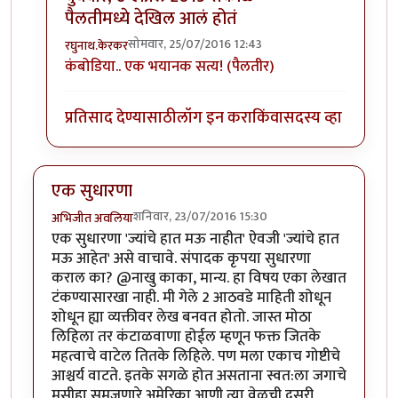
पैलतीमध्ये देखिल आलं होतं
सोमवार, 25/07/2016 12:43
रघुनाथ.केरकर
In reply to
खुप पुर्वी वाचलय याविषयी
by
इशा१२३
कंबोडिया.. एक भयानक सत्य! (पैलतीर)
प्रतिसाद देण्यासाठी
लॉग इन करा
किंवा
सदस्य व्हा
एक सुधारणा
शनिवार, 23/07/2016 15:30
अभिजीत अवलिया
एक सुधारणा 'ज्यांचे हात मऊ नाहीत' ऐवजी 'ज्यांचे हात
मऊ आहेत' असे वाचावे. संपादक कृपया सुधारणा
कराल का? @नाखु काका, मान्य. हा विषय एका लेखात
टंकण्यासारखा नाही. मी गेले 2 आठवडे माहिती शोधून
शोधून ह्या व्यक्तीवर लेख बनवत होतो. जास्त मोठा
लिहिला तर कंटाळवाणा होईल म्हणून फक्त जितके
महत्वाचे वाटेल तितके लिहिले. पण मला एकाच गोष्टीचे
आश्चर्य वाटते. इतके सगळे होत असताना स्वत:ला जगाचे
मसीहा समजणारे अमेरिका आणी त्या वेळची दुसरी