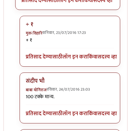
प्रतिसाद देण्यासाठी
लॉग इन करा
किंवा
सदस्य व्हा
+ १
शनिवार, 23/07/2016 17:23
मुक्त विहारि
In reply to
America 'helps' only when she
by
संदीप ड
+ १
प्रतिसाद देण्यासाठी
लॉग इन करा
किंवा
सदस्य व्हा
संदीप भौ
रविवार, 24/07/2016 23:03
बाबा योगिराज
In reply to
America 'helps' only when she
by
संदीप ड
100 टक्के मान्य.
प्रतिसाद देण्यासाठी
लॉग इन करा
किंवा
सदस्य व्हा