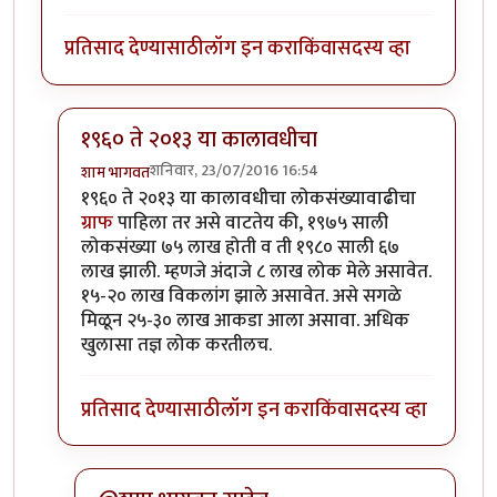
प्रतिसाद देण्यासाठी
लॉग इन करा
किंवा
सदस्य व्हा
१९६० ते २०१३ या कालावधीचा
शनिवार, 23/07/2016 16:54
शाम भागवत
In reply to
25-30 लाख माणसे 4 वर्षांत???
by
पिशी अबोली
१९६० ते २०१३ या कालावधीचा लोकसंख्यावाढीचा
ग्राफ
पाहिला तर असे वाटतेय की, १९७५ साली
लोकसंख्या ७५ लाख होती व ती १९८० साली ६७
लाख झाली. म्हणजे अंदाजे ८ लाख लोक मेले असावेत.
१५-२० लाख विकलांग झाले असावेत. असे सगळे
मिळून २५-३० लाख आकडा आला असावा. अधिक
खुलासा तज्ञ लोक करतीलच.
प्रतिसाद देण्यासाठी
लॉग इन करा
किंवा
सदस्य व्हा