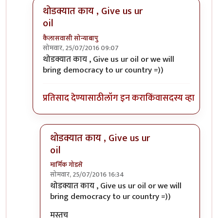
थोडक्यात काय , Give us ur
oil
कैलासवासी सोन्याबापु
सोमवार, 25/07/2016 09:07
In reply to
America 'helps' only when she
by
संदीप ड
थोडक्यात काय , Give us ur oil or we will
bring democracy to ur country =))
प्रतिसाद देण्यासाठी
लॉग इन करा
किंवा
सदस्य व्हा
थोडक्यात काय , Give us ur
oil
मार्मिक गोडसे
सोमवार, 25/07/2016 16:34
In reply to
थोडक्यात काय , Give us ur oil
by
कैलासव
थोडक्यात काय , Give us ur oil or we will
bring democracy to ur country =))
मस्तच