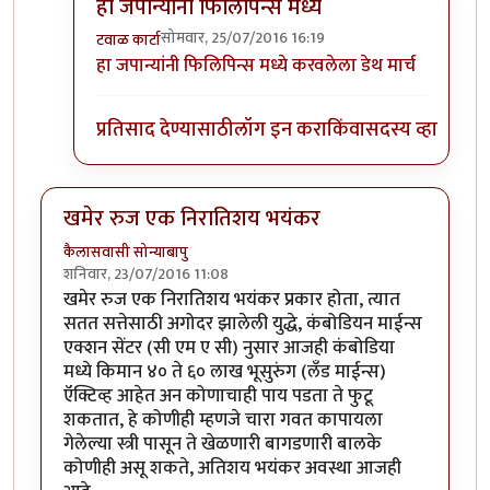
हा जपान्यांनी फिलिपिन्स मध्ये
सोमवार, 25/07/2016 16:19
टवाळ कार्टा
In reply to
दुसर्‍या महायुद्धात
by
स्पार्टाकस
हा जपान्यांनी फिलिपिन्स मध्ये करवलेला डेथ मार्च
प्रतिसाद देण्यासाठी
लॉग इन करा
किंवा
सदस्य व्हा
खमेर रुज एक निरातिशय भयंकर
कैलासवासी सोन्याबापु
शनिवार, 23/07/2016 11:08
खमेर रुज एक निरातिशय भयंकर प्रकार होता, त्यात
सतत सत्तेसाठी अगोदर झालेली युद्धे, कंबोडियन माईन्स
एक्शन सेंटर (सी एम ए सी) नुसार आजही कंबोडिया
मध्ये किमान ४० ते ६० लाख भूसुरुंग (लँड माईन्स)
ऍक्टिव्ह आहेत अन कोणाचाही पाय पडता ते फुटू
शकतात, हे कोणीही म्हणजे चारा गवत कापायला
गेलेल्या स्त्री पासून ते खेळणारी बागडणारी बालके
कोणीही असू शकते, अतिशय भयंकर अवस्था आजही