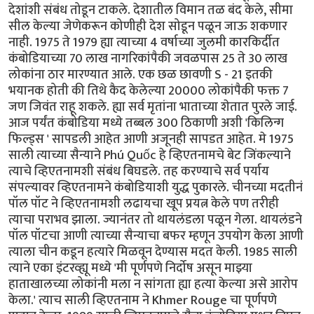
देशांशी संबंध तोडून टाकले. देशातील विमान तळ बंद केले, सीमा
सील केल्या जेणेकरून कोणीही देश सोडून पळून जाऊ शकणार
नाही. 1975 ते 1979 ह्या त्याच्या 4 वर्षाच्या जुलमी कारकिर्दीत
कंबोडियाच्या 70 लाख नागरिकांपैकी जवळपास 25 ते 30 लाख
लोकांना ठार मारण्यात आले. एक छळ छावणी S - 21 इतकी
भयानक होती की तिथे कैद केलेल्या 20000 लोकांपैकी फक्त 7
जण जिवंत राहू शकले. ह्या सर्व मृतांना भाताच्या शेतात पुरले जाई.
आज पर्यंत कंबोडिया मध्ये तब्बल 300 ठिकाणी अशी 'किलिन्ग
फिल्ड्स ' सापडली आहेत आणी अजूनही सापडत आहेत. मे 1975
साली त्याच्या सैन्याने Phú Quốc हे व्हिएतनामचे बेट जिंकल्याने
त्याचे व्हिएतनामशी संबंध बिघडले. तह करण्याचे सर्व पर्याय
संपल्यावर व्हिएतनामने कंबोडियाशी युद्ध पुकारले. चीनच्या मदतीनं
पॉल पॉट ने व्हिएतनामशी लढायचा खूप प्रयत्न केले पण तरीही
त्याचा पराभव झाला. ज्यानंतर तो थायलंडला पळून गेला. थायलंडने
पॉल पॉटचा आणी त्याच्या सैन्याचा बफर म्हणून उपयोग केला आणी
त्याला चीन कडून हत्यारे मिळवून देण्यास मदत केली. 1985 साली
त्याने एका इंटरव्ह्यू मध्ये 'मी पूर्णपणे निर्दोष असून माझ्या
हाताखालच्या लोकांनी मला न सांगता ह्या हत्या केल्या असे आरोप
केला.' त्याच साली व्हिएतनाम ने Khmer Rouge चा पूर्णपणे