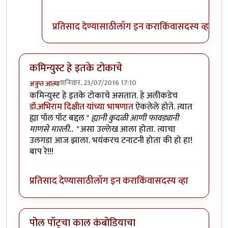
प्रतिसाद देण्यासाठी
लॉग इन करा
किंवा
सदस्य व्हा
कमिन्युस्ट हे इतके टोकाचे
शनिवार, 23/07/2016 17:10
अत्रुप्त आत्मा
कमिन्युस्ट हे इतके टोकाचे असतात. हे अलीकडेच
डॉ.अभिराम दिक्षीत यांच्या भाषणात
ऐकलेले होते. त्यात
ह्या पॉल पॉट बद्दल "
ह्यानी कुदळी आणी फावड्यानी
माणसे मारली.. "
असा उल्लेख आला होता. त्याचा
उलगडा आज झाला. भयंकरच टनाटनी होता की हो हा!
बाप रे!!!
प्रतिसाद देण्यासाठी
लॉग इन करा
किंवा
सदस्य व्हा
पोल पॉट्चा काल कंबोडियाचा