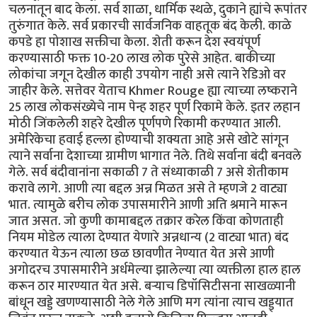
चलनातून बाद केला. सर्व शाळा, धार्मिक स्थळे, दुकाने ह्यांचे रूपांतर
तुरुंगात केले. सर्व प्रकारची सार्वजनिक वाहतूक बंद केली. काळे
कपडे हा पोशाख सक्तीचा केला. शेती करून देश स्वयंपूर्ण
करण्यासाठी फक्त 10-20 लाख लोक पुरेसे आहेत. बाकीच्या
लोकांचा जगून देखील काही उपयोग नाही असे त्याने रेडिओ वर
जाहीर केले. सत्तेवर येताच Khmer Rouge ह्या त्याच्या लष्कराने
25 लाख लोकसंख्येचे नाम पेन्ह शहर पूर्ण रिकामे केले. इतर लहान
मोठी जिंकलेली शहरे देखील पूर्णपणे रिकामी करण्यात आली.
अमेरिकेचा हवाई हल्ला होण्याची शक्यता आहे असे खोटे सांगून
त्याने सर्वाना देशाच्या ग्रामीण भागात नेले. तिथे सर्वाना बंदी बनवले
गेले. सर्व बंदीवानांना सकाळी 7 ते संध्याकाळी 7 असे शेतीकाम
करावे लागे. आणी त्या बद्दल अन्न मिळत असे ते म्हणजे 2 वाट्या
भात. त्यामुळे बरीच लोक उपासमारीने आणी अति श्रमाने मारून
जात असत. जो कुणी कामाबद्दल तक्रार करेल किंवा कोणताही
नियम मोडेल त्याला देण्यात येणारे अन्नधान्य (2 वाट्या भात) बंद
करण्यात येऊन त्याला छळ छावणीत नेण्यात येत असे आणी
अगोदरच उपासमारीने अर्धमेल्या झालेल्या त्या व्यक्तीला हाल हाल
करून ठार मारण्यात येत असे. बऱ्याच डिपॉसिटीसना साखळ्यानी
बांधून खड्डे खणण्यासाठी नेले गेले आणि मग त्यांना त्याच खड्ड्यात