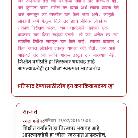
जर आढळला तरी त्या घरातल्या सर्वाना ठार करण्यात येई.
जर कुणाला चष्मां असेल तर ह्याचा अर्थ त्याला वाचता येते
असे समजून त्या व्यक्तीस ठार केले जात असे. त्यामुळे
लोकांनी चष्मे फेकून दिले तर ह्याचे सैनिक लोकांच्या
नाकाचे निरीक्षण करत. चष्मां घातल्याने नाकावर एक
काळसर डाग किंवा खड्डा पडतो. तो जर असेल तर त्या
व्यक्तीस शिक्षित समजून ठार केले जाई. त्याच्या काळात 3
किंवा जास्त लोकांना एकत्र यायला बंदी होती. जर असे
आढळले तर त्या सर्वाना शत्रू ठरवून ठार मारण्यात येई.
शिक्षीत वर्गाप्रति हा तिरस्कार भयावह आहे
आपल्याकडेही हा "बीज" स्वरुपात आढळतोच.
प्रतिसाद देण्यासाठी
लॉग इन करा
किंवा
सदस्य व्हा
सहमत
शनिवार, 23/07/2016 13:08
पगला गजोधर
In reply to
शिक्षित लोक म्हणजे देशाला
by
मारवा
शिक्षीत वर्गाप्रति हा तिरस्कार भयावह आहे
आपल्याकडेही हा "बीज" स्वरुपात आढळतोच.