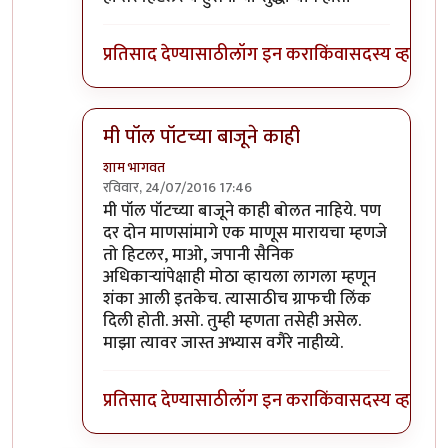
प्रतिसाद देण्यासाठी
लॉग इन करा
किंवा
सदस्य व्हा
मी पॉल पॉटच्या बाजूने काही
शाम भागवत
रविवार, 24/07/2016 17:46
In reply to
@शाम भागवत साहेब,
by
अभिजीत अवलिय
मी पॉल पॉटच्या बाजूने काही बोलत नाहिये. पण
दर दोन माणसांमागे एक माणूस मारायचा म्हणजे
तो हिटलर, माओ, जपानी सैनिक
अधिकार्‍यांपेक्षाही मोठा व्हायला लागला म्हणून
शंका आली इतकेच. त्यासाठीच ग्राफची लिंक
दिली होती. असो. तुम्ही म्हणता तसेही असेल.
माझा त्यावर जास्त अभ्यास वगैरे नाहीय्ये.
प्रतिसाद देण्यासाठी
लॉग इन करा
किंवा
सदस्य व्हा