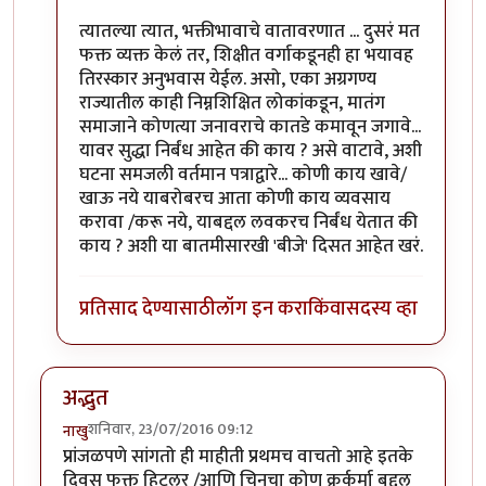
त्यातल्या त्यात, भक्तीभावाचे वातावरणात ... दुसरं मत
फक्त व्यक्त केलं तर, शिक्षीत वर्गाकडूनही हा भयावह
तिरस्कार अनुभवास येईल. असो, एका अग्रगण्य
राज्यातील काही निम्नशिक्षित लोकांकडून, मातंग
समाजाने कोणत्या जनावराचे कातडे कमावून जगावे...
यावर सुद्धा निर्बंध आहेत की काय ? असे वाटावे, अशी
घटना समजली वर्तमान पत्राद्वारे... कोणी काय खावे/
खाऊ नये याबरोबरच आता कोणी काय व्यवसाय
करावा /करू नये, याबद्दल लवकरच निर्बंध येतात की
काय ? अशी या बातमीसारखी 'बीजे' दिसत आहेत खरं.
प्रतिसाद देण्यासाठी
लॉग इन करा
किंवा
सदस्य व्हा
अद्भुत
शनिवार, 23/07/2016 09:12
नाखु
प्रांजळपणे सांगतो ही माहीती प्रथमच वाचतो आहे इतके
दिवस फक्त हिटलर /आणि चिनचा कोण क्रूर्कर्मा बद्दल