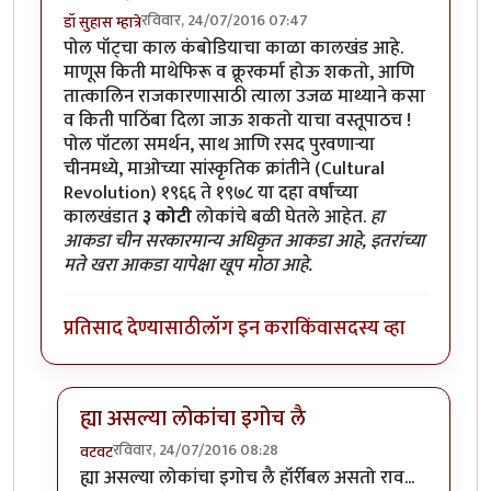
रविवार, 24/07/2016 07:47
डॉ सुहास म्हात्रे
पोल पॉट्चा काल कंबोडियाचा काळा कालखंड आहे.
माणूस किती माथेफिरू व क्रूरकर्मा होऊ शकतो, आणि
तात्कालिन राजकारणासाठी त्याला उजळ माथ्याने कसा
व किती पाठिंबा दिला जाऊ शकतो याचा वस्तूपाठच !
पोल पॉटला समर्थन, साथ आणि रसद पुरवणार्‍या
चीनमध्ये, माओच्या सांस्कृतिक क्रांतीने (Cultural
Revolution) १९६६ ते १९७८ या दहा वर्षांच्या
कालखंडात
३ कोटी
लोकांचे बळी घेतले आहेत.
हा
आकडा चीन सरकारमान्य अधिकृत आकडा आहे, इतरांच्या
मते खरा आकडा यापेक्षा खूप मोठा आहे.
प्रतिसाद देण्यासाठी
लॉग इन करा
किंवा
सदस्य व्हा
ह्या असल्या लोकांचा इगोच लै
रविवार, 24/07/2016 08:28
वटवट
In reply to
पोल पॉट्चा काल कंबोडियाचा
by
डॉ सुहास म्हात्रे
ह्या असल्या लोकांचा इगोच लै हॉर्रीबल असतो राव...