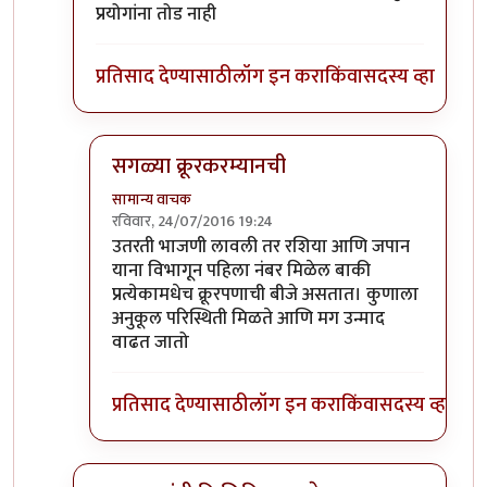
प्रयोगांना तोड नाही
प्रतिसाद देण्यासाठी
लॉग इन करा
किंवा
सदस्य व्हा
सगळ्या क्रूरकरम्यानची
सामान्य वाचक
रविवार, 24/07/2016 19:24
In reply to
जनरल शिरो इशी नि जपान मध्ये
by
लोनली प्
उतरती भाजणी लावली तर रशिया आणि जपान
याना विभागून पहिला नंबर मिळेल बाकी
प्रत्येकामधेच क्रूरपणाची बीजे असतात। कुणाला
अनुकूल परिस्थिती मिळते आणि मग उन्माद
वाढत जातो
प्रतिसाद देण्यासाठी
लॉग इन करा
किंवा
सदस्य व्हा