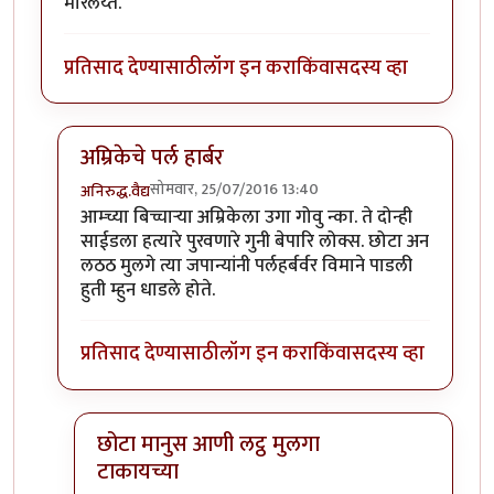
मारलेय्त.
प्रतिसाद देण्यासाठी
लॉग इन करा
किंवा
सदस्य व्हा
अम्रिकेचे पर्ल हार्बर
सोमवार, 25/07/2016 13:40
अनिरुद्ध.वैद्य
In reply to
हिरोशीमा , नागासाकी विएत्नाम, इथे झालेल्या नरस
आम्च्या बिच्चार्‍या अम्रिकेला उगा गोवु न्का. ते दोन्ही
साईडला हत्यारे पुरवणारे गुनी बेपारि लोक्स. छोटा अन
लठठ मुलगे त्या जपान्यांनी पर्लहर्बर्वर विमाने पाडली
हुती म्हुन धाडले होते.
प्रतिसाद देण्यासाठी
लॉग इन करा
किंवा
सदस्य व्हा
छोटा मानुस आणी लट्ठ मुलगा
टाकायच्या