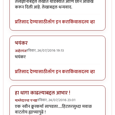
तत्त्वज्ञानाबद्दल लेखात थोडक्यात आणि छान ओळख
करून दिली आहे. लेखाबद्दल धन्यवाद.
प्रतिसाद देण्यासाठी
लॉग इन करा
किंवा
सदस्य व्हा
भयंकर
रविवार, 24/07/2016 19:13
जव्हेरगंज
भयंकर
प्रतिसाद देण्यासाठी
लॉग इन करा
किंवा
सदस्य व्हा
हा धागा काढल्याबद्दल आभार !
रविवार, 24/07/2016 23:01
माम्लेदारचा पन्खा
एक नवीन क्रूरकर्मा सापडला.....हिटलरसुध्दा मवाळ
वाटतोय ह्याच्यापुढे !