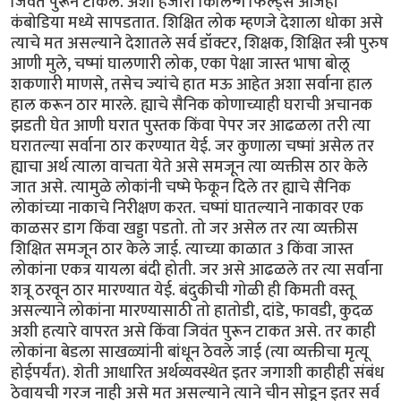
जिवंत पुरून टाकले. अशी हजारो किलिन्ग फिल्ड्स आजही
कंबोडिया मध्ये सापडतात. शिक्षित लोक म्हणजे देशाला धोका असे
त्याचे मत असल्याने देशातले सर्व डॉक्टर, शिक्षक, शिक्षित स्त्री पुरुष
आणी मुले, चष्मां घालणारी लोक, एका पेक्षा जास्त भाषा बोलू
शकणारी माणसे, तसेच ज्यांचे हात मऊ आहेत अशा सर्वाना हाल
हाल करून ठार मारले. ह्याचे सैनिक कोणाच्याही घराची अचानक
झडती घेत आणी घरात पुस्तक किंवा पेपर जर आढळला तरी त्या
घरातल्या सर्वाना ठार करण्यात येई. जर कुणाला चष्मां असेल तर
ह्याचा अर्थ त्याला वाचता येते असे समजून त्या व्यक्तीस ठार केले
जात असे. त्यामुळे लोकांनी चष्मे फेकून दिले तर ह्याचे सैनिक
लोकांच्या नाकाचे निरीक्षण करत. चष्मां घातल्याने नाकावर एक
काळसर डाग किंवा खड्डा पडतो. तो जर असेल तर त्या व्यक्तीस
शिक्षित समजून ठार केले जाई. त्याच्या काळात 3 किंवा जास्त
लोकांना एकत्र यायला बंदी होती. जर असे आढळले तर त्या सर्वाना
शत्रू ठरवून ठार मारण्यात येई. बंदुकीची गोळी ही किमती वस्तू
असल्याने लोकांना मारण्यासाठी तो हातोडी, दांडे, फावडी, कुदळ
अशी हत्यारे वापरत असे किंवा जिवंत पुरून टाकत असे. तर काही
लोकांना बेडला साखळ्यांनी बांधून ठेवले जाई (त्या व्यक्तीचा मृत्यू
होईपर्यंत). शेती आधारित अर्थव्यवस्थेत इतर जगाशी काहीही संबंध
ठेवायची गरज नाही असे मत असल्याने त्याने चीन सोडून इतर सर्व