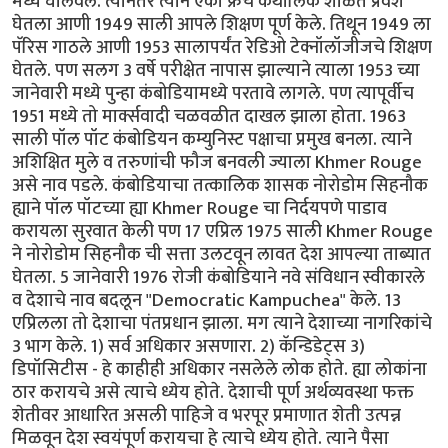
मध्ये घालवले. त्यानंतर त्याने एका फ्रेंच कॅथॉलिक शाळेत प्रवेश
घेतला आणी 1949 साली आपले शिक्षण पूर्ण केले. तिथून 1949 ला
पॅरिस गाठले आणी 1953 सालापर्यंत रेडिओ टेक्नॉलॉजीजचे शिक्षण
घेतले. पण सलग 3 वर्षे परीक्षेत नापास झाल्याने त्याला 1953 च्या
जानेवारी मध्ये पुन्हा कंबोडियामध्ये परतावे लागले. पण त्यापूर्वीच
1951 मध्ये तो मार्क्सवादी चळवळीत दाखल झाला होता. 1963
साली पॉल पॉट कंबोडियन कम्युनिस्ट पक्षाचा प्रमुख बनला. त्याने
अशिक्षित मुले व तरुणांची फौज बनवली ज्याला Khmer Rouge
असे नाव पडले. कंबोडियाचा तत्कालिक शासक नोरोडोम सिहनौक
ह्याने पॉल पॉटच्या ह्या Khmer Rouge चा निर्दयपणे पाडाव
करायला सुरवात केली पण 17 एप्रिल 1975 साली Khmer Rouge
ने नोरोडोम सिहनौक ची सत्ता उलटवून लावत देश आपल्या ताब्यात
घेतला. 5 जानेवारी 1976 रोजी कंबोडियाने नवे संविधान स्वीकारले
व देशाचे नाव बदलून "Democratic Kampuchea" केले. 13
एप्रिलला तो देशाचा पंतप्रधान झाला. मग त्याने देशाच्या नागरिकांचे
3 भाग केले. 1) सर्व अधिकार असणारा. 2) कॅन्डिडेट्स 3)
डिपॉसिटीस - हे काहीही अधिकार नसलेले लोक होते. ह्या लोकांना
ठार करायचे असे त्याचे ध्येय होते. देशाची पूर्ण अर्थव्यवस्था फक्त
शेतीवर आधारित असली पाहिजे व भरपूर प्रमाणात शेती उत्पन्न
मिळवून देश स्वयंपूर्ण करायचा हे त्याचे ध्येय होते. त्याने पैसा