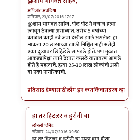
@शाम भागवत साहेब,
अभिजीत अवलिया
शनिवार, 23/07/2016 17:17
In reply to
१९६० ते २०१३ या कालावधीचा
by
शाम भागव
@शाम भागवत साहेब, पॉल पॉट ने बऱ्याच हत्या
लपवून ठेवल्या असाव्यात. तसेच 5 वर्षाच्या
काळात काही नवे जन्म देखील झाले असतील. हा
आकडा 20 लाखाच्या खाली निश्चित नाही असेही
एका दुव्यावर लिहिलेले सापडले होते. पण मुळात
आकड्यांपेक्षा त्याने देशात कसले वातावरण आणले
होते हे महत्वाचे. हत्या 25-30 लाख लोकांची असो
वा एका नागरिकाची.
प्रतिसाद देण्यासाठी
लॉग इन करा
किंवा
सदस्य व्हा
हा तर हिटलर व हुसैनी चा
लोनली प्लॅनेट
रविवार, 24/07/2016 09:50
In reply to
@शाम भागवत साहेब,
by
अभिजीत अवलिय
हा तर हिटलर व हुसैनी चा सुद्धा बाप होता