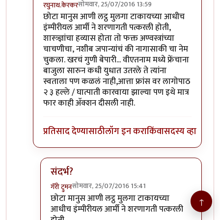
सोमवार, 25/07/2016 13:59
रघुनाथ.केरकर
In reply to
अम्रिकेचे पर्ल हार्बर
by
अनिरुद्ध.वैद्य
छोटा मानुस आणी लट्ठ मुलगा टाकायच्या आधीच
इंम्पीरीयल आर्मी ने शरणागती पत्करली होती,
शास्त्र्ज्ञांचा हव्यास होता तो फक्त अण्वस्त्रांच्या
चाचणीचा, नशीब जपान्यांचं की नागासाकी चा नेम
चुकला. खरचं गुणी बेपारी... वीएतनाम मध्ये फ्रेंचाना
बाजुला सारुन कधी युधात उतरले ते त्यांना
स्वताला पण कळलं नाही,आत्ता फ्रांस वर लागोपाठ
२ ३ हल्ले / घात्पाती कारवाया झाल्या पण इथे मात्र
फार काही अ‍ॅक्शन दीसली नाही.
प्रतिसाद देण्यासाठी
लॉग इन करा
किंवा
सदस्य व्हा
संदर्भ?
सोमवार, 25/07/2016 15:41
गॅरी ट्रुमन
In reply to
छोटा मानुस आणी लट्ठ मुलगा टाकायच्या
by
छोटा मानुस आणी लट्ठ मुलगा टाकायच्या
↑
आधीच इंम्पीरीयल आर्मी ने शरणागती पत्करली
होती