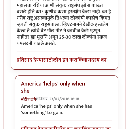
महासत्ता रशिया आणी संयुक्त राष्ट्रसंघ झोपा काढत
बसले होते का? कुणीच कसा हस्तक्षेप केला नाही. का हे
गरीब राष्ट्र असल्यामुळे तिथल्या लोकांची काहीच किंमत
न्हवती संयुक्त राष्ट्रसंघाला. व्हिएटनामने देखील हस्तक्षेप
केला ते त्यांचे बेट पॉल पोट ने काबीज केले म्हणून.
नाहीतर ह्या मूर्खांने अजून 25-30 लाख लोकांना सहज
यमसदनी धाडले असते.
प्रतिसाद देण्यासाठी
लॉग इन करा
किंवा
सदस्य व्हा
America 'helps' only when
she
शनिवार, 23/07/2016 16:18
संदीप डांगे
In reply to
एक सुधारणा
by
अभिजीत अवलिया
America 'helps' only when she has
'something' to gain.