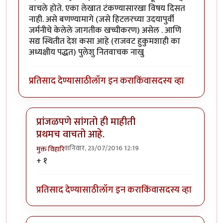
वाचले होते. एका लेखात टंकण्यासारखा विषय दिसत
नाही. असे बणण्यामागे (जसे हिटलरच्या उदयापुर्वी
जर्मनीचे केलेले जागतीक खच्चीकरण) असेल . आणि
सद्य स्थितीत देश कसा आहे (राजवट हुकुमशाही का
अध्यक्षीय पद्धत) पुलेशु नितवाचक नाखु
प्रतिसाद देण्यासाठी
लॉग इन करा
किंवा
सदस्य व्हा
प्रांजळपणे सांगतो ही माहीती
प्रथमच वाचतो आहे.
शनिवार, 23/07/2016 12:19
मुक्त विहारि
In reply to
अद्भुत
by
नाखु
+ १
प्रतिसाद देण्यासाठी
लॉग इन करा
किंवा
सदस्य व्हा