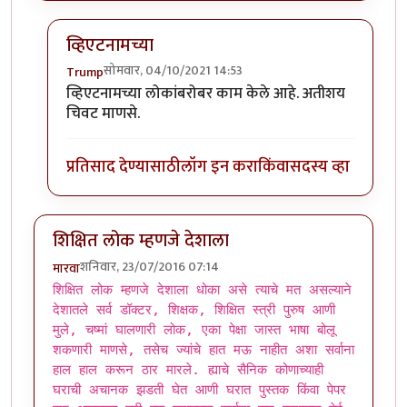
व्हिएटनामच्या
सोमवार, 04/10/2021 14:53
Trump
In reply to
पॉल पॉटला त्याच्या
by
एस
व्हिएटनामच्या लोकांबरोबर काम केले आहे. अतीशय
चिवट माणसे.
प्रतिसाद देण्यासाठी
लॉग इन करा
किंवा
सदस्य व्हा
शिक्षित लोक म्हणजे देशाला
शनिवार, 23/07/2016 07:14
मारवा
शिक्षित लोक म्हणजे देशाला धोका असे त्याचे मत असल्याने
देशातले सर्व डॉक्टर, शिक्षक, शिक्षित स्त्री पुरुष आणी
मुले, चष्मां घालणारी लोक, एका पेक्षा जास्त भाषा बोलू
शकणारी माणसे, तसेच ज्यांचे हात मऊ नाहीत अशा सर्वाना
हाल हाल करून ठार मारले. ह्याचे सैनिक कोणाच्याही
घराची अचानक झडती घेत आणी घरात पुस्तक किंवा पेपर