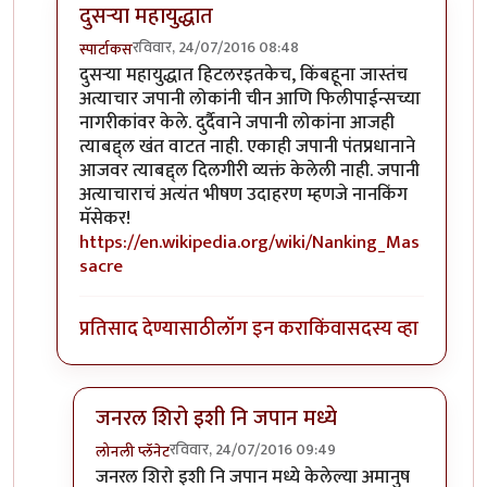
दुसर्‍या महायुद्धात
रविवार, 24/07/2016 08:48
स्पार्टाकस
In reply to
अद्भुत
by
नाखु
दुसर्‍या महायुद्धात हिटलरइतकेच, किंबहूना जास्तंच
अत्याचार जपानी लोकांनी चीन आणि फिलीपाईन्सच्या
नागरीकांवर केले. दुर्दैवाने जपानी लोकांना आजही
त्याबद्द्ल खंत वाटत नाही. एकाही जपानी पंतप्रधानाने
आजवर त्याबद्द्ल दिलगीरी व्यक्तं केलेली नाही. जपानी
अत्याचाराचं अत्यंत भीषण उदाहरण म्हणजे नानकिंग
मॅसेकर!
https://en.wikipedia.org/wiki/Nanking_Mas
sacre
प्रतिसाद देण्यासाठी
लॉग इन करा
किंवा
सदस्य व्हा
जनरल शिरो इशी नि जपान मध्ये
रविवार, 24/07/2016 09:49
लोनली प्लॅनेट
In reply to
दुसर्‍या महायुद्धात
by
स्पार्टाकस
जनरल शिरो इशी नि जपान मध्ये केलेल्या अमानुष