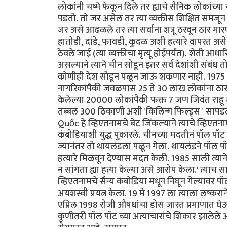
लोकांनी चष्मे फेकून दिले तर ह्याचे सैनिक लोकांच्
पडतो. तो जर असेल तर त्या व्यक्तीस शिक्षित समजून 
जर असे आढळले तर त्या सर्वाना शत्रू ठरवून ठार मार
हातोडी, दांडे, फावडी, कुदळ अशी हत्यारे वापरत असे
ठेवले जाई (त्या व्यक्तीचा मृत्यू होईपर्यंत). शेती
असल्याने त्याने चीन सोडून इतर सर्व देशांशी संबंध
कोणीही देश सोडून पळून जाऊ शकणार नाही. 1975 ते 1
नागरिकांपैकी जवळपास 25 ते 30 लाख लोकांना ठा
केलेल्या 20000 लोकांपैकी फक्त 7 जण जिवंत राहू शकल
तब्बल 300 ठिकाणी अशी 'किलिन्ग फिल्ड्स ' सापडल
Quốc हे व्हिएतनामचे बेट जिंकल्याने त्याचे व्हिएतन
कंबोडियाशी युद्ध पुकारले. चीनच्या मदतीनं पॉल पॉट
ज्यानंतर तो थायलंडला पळून गेला. थायलंडने पॉल प
हत्यारे मिळवून देण्यास मदत केली. 1985 साली त्याने ए
न सांगता ह्या हत्या केल्या असे आरोप केला.' त्या
व्हिएतनामचे सैन्य कंबोडिया मधून निघून गेल्याव
अयशस्वी प्रयत्न केला. 19 मे 1997 ला त्याला लष्करा
एप्रिल 1998 रोजी औषधांचा डोस जास्त प्रमाणात घे
कुणीतरी पॉल पॉट च्या अत्याचारांचे शिकार झालेले