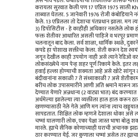
असे नाव पडले. कंबोडियाचा तत्कालिक शासक नोरोडो
करायला सुरवात केली पण 17 एप्रिल 1975 साली K
ताब्यात घेतला. 5 जानेवारी 1976 रोजी कंबोडियान
केले. 13 एप्रिलला तो देशाचा पंतप्रधान झाला. मग त्य
3) डिपॉसिटीस - हे काहीही अधिकार नसलेले लोक होते. ह
फक्त शेतीवर आधारित असली पाहिजे व भरपूर प्रमाणात शे
चलनातून बाद केला. सर्व शाळा, धार्मिक स्थळे, दुकाने 
कपडे हा पोशाख सक्तीचा केला. शेती करून देश स्वयं
जगून देखील काही उपयोग नाही असे त्याने रेडिओ वर 
लोकसंख्येचे नाम पेन्ह शहर पूर्ण रिकामे केले. इतर
हवाई हल्ला होण्याची शक्यता आहे असे खोटे सांगून त्यान
बंदीवानांना सकाळी 7 ते संध्याकाळी 7 असे शेतीकाम क
बरीच लोक उपासमारीने आणी अति श्रमाने मारून जात
देण्यात येणारे अन्नधान्य (2 वाट्या भात) बंद कर
अर्धमेल्या झालेल्या त्या व्यक्तीला हाल हाल करून ठ
खणण्यासाठी नेले गेले आणि मग त्यांना त्याच खड्ड्
सापडतात. शिक्षित लोक म्हणजे देशाला धोका असे त्याच
चष्मां घालणारी लोक, एका पेक्षा जास्त भाषा बोलू
मारले. ह्याचे सैनिक कोणाच्याही घराची अचानक झडत
ठार करण्यात येई. जर कुणाला चष्मां असेल तर ह्याचा 