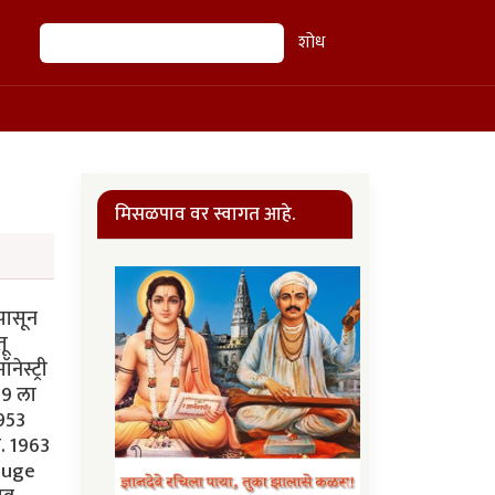
शोध
शोध
मिसळपाव वर स्वागत आहे.
 पासून
तू
ेस्ट्री
49 ला
1953
ा. 1963
Rouge