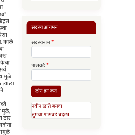
ाव
या
ea"
डेट्स
सदस्य आगमन
स्था
पैसा
ी. काळे
सदस्यनाम
चा
 लाख
िकेचा
पासवर्ड
सर्व
यामुळे
 त्याला
ने
लॉग इन करा
ध्ये
नवीन खाते बनवा
 मुले,
तुमचा पासवर्ड बदला.
न ठार
र्वाना
ामुळे