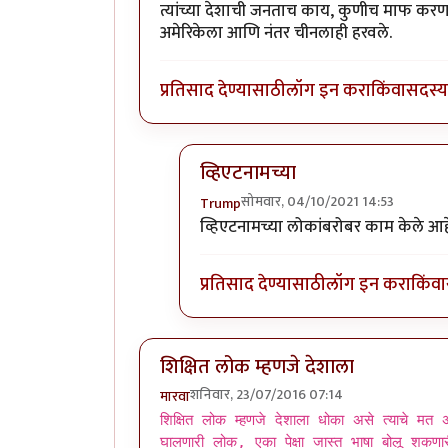
त्यांच्या देशाची जनताच काय, कुणीच माफ करण
अमेरिकेला आणि नंतर चीनलाही हरवले.
प्रतिसाद देण्यासाठी
लॉग इन करा
किंवा
सदस्य 
व्हिएटनामच्या
सोमवार, 04/10/2021 14:53
Trump
In reply to
पॉल पॉटला त्याच्या
by
एस
व्हिएटनामच्या लोकांबरोबर काम केले आ
प्रतिसाद देण्यासाठी
लॉग इन करा
किंवा
शिक्षित लोक म्हणजे देशाला
शनिवार, 23/07/2016 07:14
मारवा
शिक्षित लोक म्हणजे देशाला धोका असे त्याचे मत असल
घालणारी लोक, एका पेक्षा जास्त भाषा बोलू शकण