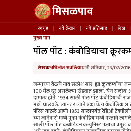
Skip to main content
मिसळपाव
Main navigation
स्वगृह
नवे लेखन
नवे प्रतिसाद
लेख
मुख्य पान
पॉल पॉट : कंबोडियाचा क्रूरकर्
लेखक
अभिजीत अवलिया
यांनी शनिवार, 23/07/2016 
जन्माच्या वेळचे नाव सलोथ सार. ह्या क्रूरकर्म्याचा 
100 मैल दूर असलेल्या खेड्यात झाला. 'पेन सलोथ' आण
दाम्पत्य होते. 1934 साली पॉल पॉट कंबोडियाची राजधानी
मध्ये घालवले. त्यानंतर त्याने एका फ्रेंच कॅथॉलिक
पॅरिस गाठले आणी 1953 सालापर्यंत रेडिओ टेक्नॉलॉजी
च्या जानेवारी मध्ये पुन्हा कंबोडियामध्ये परतावे ल
साली पॉल पॉट कंबोडियन कम्युनिस्ट पक्षाचा प्रमु