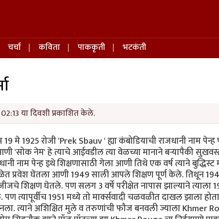
चर्चा
कविता
पाककृती
भटकंती
मा
02:13 या दिवशी प्रकाशित केले.
जन्म 19 मे 1925 रोजी 'Prek Sbauv ' ह्या कंबोडियाची राजधानी नाम पेन्ह
ी 'सोक नेम' हे त्याचे आईवडील त्या वेळच्या मानाने बऱ्यापैकी सुखवस्
 नाम पेन्ह इथे शिक्षणासाठी गेला आणी तिथे एक वर्ष त्याने बुद्धिस्ट मॉन
 शाळेत प्रवेश घेतला आणी 1949 साली आपले शिक्षण पूर्ण केले. तिथून 19
जचे शिक्षण घेतले. पण सलग 3 वर्षे परीक्षेत नापास झाल्याने त्याला 
ागले. पण त्यापूर्वीच 1951 मध्ये तो मार्क्सवादी चळवळीत दाखल झाला होत
ख बनला. त्याने अशिक्षित मुले व तरुणांची फौज बनवली ज्याला Khmer 