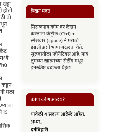
 खड्डा
ी होती.
लेखन मदत
ाठी तो
ंधून
मिसळपाव.कॉम वर लेखन
मत
करताना कंट्रोल (Ctrl) +
न
स्पेसबार (space) ने मराठी
ाख
इंग्रजी अशी भाषा बदलता येते.
कैद
सुरूवातीला फोनेटिक्स आहे. मात्र
मध्ये
तुमच्या खात्याच्या सेटींग मधून
 Phú
इनस्क्रीप्ट बदलता येईल.
ा.
न कडून
ांनी मला
ी
कोण कोण आलंय?
ढण्याचा
े 15
यावेळी 4 सदस्यं आलेले आहेत.
अभ्या..
ानसिक
दुर्गविहारी