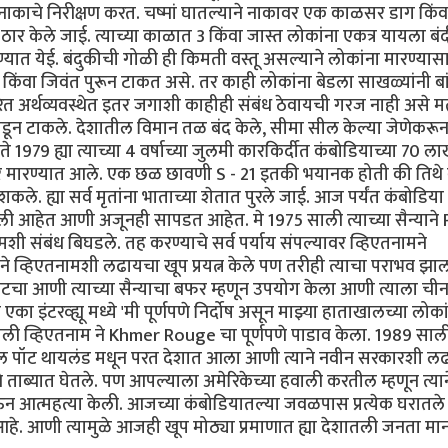
या नाकाचे निरीक्षण करत. चष्मां घातल्याने नाकावर एक काळसर डाग किंवा
ठार केले जाई. त्याच्या काळात 3 किंवा जास्त लोकांना एकत्र यायला बंद
ण्यात येई. बंदुकीची गोळी ही किमती वस्तू असल्याने लोकांना मारण्यास
 किंवा जिवंत पुरून टाकत असे. तर काही लोकांना बेडला साखळ्यांनी बा
 आधारित अर्थव्यवस्थेत इतर जगाशी काहीही संबंध ठेवायची गरज नाही असे 
 तोडून टाकले. देशातील विमान तळ बंद केले, सीमा सील केल्या जेणेकरू
979 ह्या त्याच्या 4 वर्षाच्या जुलमी कारकिर्दीत कंबोडियाच्या 70 ल
र मारण्यात आले. एक छळ छावणी S - 21 इतकी भयानक होती की तिथे 
े. ह्या सर्व मृतांना भाताच्या शेतात पुरले जाई. आज पर्यंत कंबोडिया 
ी आहेत आणी अजूनही सापडत आहेत. मे 1975 साली त्याच्या सैन्याने
ामशी संबंध बिघडले. तह करण्याचे सर्व पर्याय संपल्यावर व्हिएतनामने
 ने व्हिएतनामशी लढायचा खूप प्रयत्न केले पण तरीही त्याचा पराभव झाल
ॉटचा आणी त्याच्या सैन्याचा बफर म्हणून उपयोग केला आणी त्याला ची
का इंटरव्ह्यू मध्ये 'मी पूर्णपणे निर्दोष असून माझ्या हाताखालच्या लोक
च साली व्हिएतनाम ने Khmer Rouge चा पूर्णपणे पाडाव केला. 1989 साल
र पॉल पॉट थायलंड मधून परत देशात आला आणी त्याने नवीन सरकारशी ल
ने ताब्यात घेतले. पण आपल्याला अमेरिकेच्या हवाली करतील म्हणून त्यान
ऊन आत्महत्या केली. आजच्या कंबोडियातल्या जवळपास प्रत्येक घरातले
 आहे. आणी त्यामुळे आजही खूप मोठ्या प्रमाणात ह्या देशातली जनता म