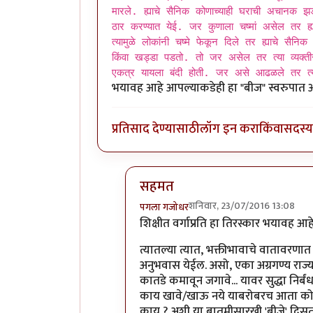
मारले. ह्याचे सैनिक कोणाच्याही घराची अचानक झ
ठार करण्यात येई. जर कुणाला चष्मां असेल तर ह्य
त्यामुळे लोकांनी चष्मे फेकून दिले तर ह्याचे सैन
किंवा खड्डा पडतो. तो जर असेल तर त्या व्यक्तीस
एकत्र यायला बंदी होती. जर असे आढळले तर त्या
भयावह आहे आपल्याकडेही हा "बीज" स्वरुपा
प्रतिसाद देण्यासाठी
लॉग इन करा
किंवा
सदस्य 
सहमत
शनिवार, 23/07/2016 13:08
पगला गजोधर
In reply to
शिक्षित लोक म्हणजे देशाला
शिक्षीत वर्गाप्रति हा तिरस्कार भयावह
त्यातल्या त्यात, भक्तीभावाचे वातावरणात 
अनुभवास येईल. असो, एका अग्रगण्य राज्
कातडे कमावून जगावे... यावर सुद्धा निर्ब
काय खावे/खाऊ नये याबरोबरच आता कोणी
काय ? अशी या बातमीसारखी 'बीजे' दिसत