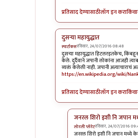
प्रतिसाद देण्यासाठी
लॉग इन करा
किंवा
दुसर्‍या महायुद्धात
रविवार, 24/07/2016 08:48
स्पार्टाकस
In reply to
अद्भुत
by
नाखु
दुसर्‍या महायुद्धात हिटलरइतकेच, किंबह
केले. दुर्दैवाने जपानी लोकांना आजही त्य
व्यक्तं केलेली नाही. जपानी अत्याचाराचं
https://en.wikipedia.org/wiki/Na
प्रतिसाद देण्यासाठी
लॉग इन करा
किंवा
जनरल शिरो इशी नि जपान मध्
रविवार, 24/07/2016 09
लोनली प्लॅनेट
In reply to
दुसर्‍या महायुद्धात
by
जनरल शिरो इशी नि जपान मध्ये केले