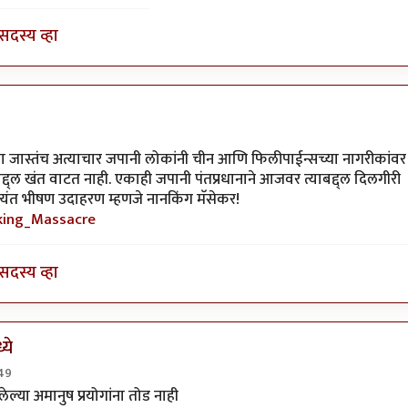
सदस्य व्हा
ूना जास्तंच अत्याचार जपानी लोकांनी चीन आणि फिलीपाईन्सच्या नागरीकांवर
ाबद्द्ल खंत वाटत नाही. एकाही जपानी पंतप्रधानाने आजवर त्याबद्द्ल दिलगीरी
 अत्यंत भीषण उदाहरण म्हणजे नानकिंग मॅसेकर!
nking_Massacre
सदस्य व्हा
ये
:49
स्पार्टाकस
ल्या अमानुष प्रयोगांना तोड नाही