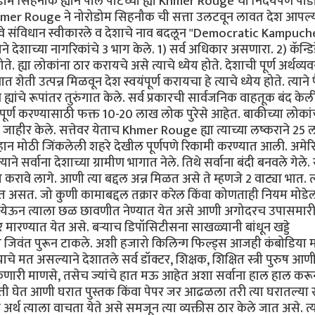
म सिहनौक ह्याने पॉल पॉटच्या ह्या Khmer Rouge चा निर्दयपणे पाड
hmer Rouge ने नोरोडोम सिहनौक ची सत्ता उलटवून लावत देश आपल्
े नवे संविधान स्वीकारले व देशाचे नाव बदलून "Democratic Kampuch
ाने देशाच्या नागरिकांचे 3 भाग केले. 1) सर्व अधिकार असणारा. 2) कॅन्डि
्या लोकांना ठार करायचे असे त्याचे ध्येय होते. देशाची पूर्ण अर्थव्यव
ती उत्पन्न मिळवून देश स्वयंपूर्ण करायचा हे त्याचे ध्येय होते. त्याने 
ह्यांचे रूपांतर तुरुंगात केले. सर्व प्रकारची सार्वजनिक वाहतूक बंद केल
पूर्ण करण्यासाठी फक्त 10-20 लाख लोक पुरेसे आहेत. बाकीच्या लोकां
जाहीर केले. सत्तेवर येताच Khmer Rouge ह्या त्याच्या लष्कराने 25
 लहान मोठी जिंकलेली शहरे देखील पूर्णपणे रिकामी करण्यात आली. अमेर
े सर्वाना देशाच्या ग्रामीण भागात नेले. तिथे सर्वाना बंदी बनवले गेले. 
रावे लागे. आणी त्या बद्दल अन्न मिळत असे ते म्हणजे 2 वाट्या भात. त्
 असत. जो कुणी कामाबद्दल तक्रार करेल किंवा कोणताही नियम मोडेल
ण्यात येऊन त्याला छळ छावणीत नेण्यात येत असे आणी अगोदरच उपासमारी
ार मारण्यात येत असे. बऱ्याच डिपॉसिटीसना साखळ्यानी बांधून खड्डे
यात जिवंत पुरून टाकले. अशी हजारो किलिन्ग फिल्ड्स आजही कंबोडिया म
े मत असल्याने देशातले सर्व डॉक्टर, शिक्षक, शिक्षित स्त्री पुरुष आणी
 शकणारी माणसे, तसेच ज्यांचे हात मऊ आहेत अशा सर्वाना हाल हाल करू
ी घेत आणी घरात पुस्तक किंवा पेपर जर आढळला तरी त्या घरातल्या स
अर्थ त्याला वाचता येते असे समजून त्या व्यक्तीस ठार केले जात असे. त्य