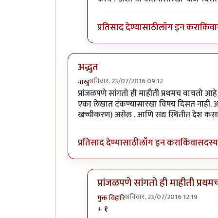
प्रतिसाद देण्यासाठी
लॉग इन करा
किंवा
अद्भुत
शनिवार, 23/07/2016 09:12
नाखु
प्रांजळपणे सांगतो ही माहीती प्रथमच वाचतो आह
एका लेखात टंकण्यासारखा विषय दिसत नाही. असे
खच्चीकरण) असेल . आणि सद्य स्थितीत देश कसा 
प्रतिसाद देण्यासाठी
लॉग इन करा
किंवा
सदस्य 
प्रांजळपणे सांगतो ही माहीती प्रथ
शनिवार, 23/07/2016 12:19
मुक्त विहारि
In reply to
अद्भुत
by
नाखु
+ १