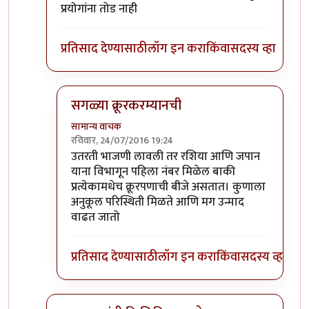
प्रयोगांना तोड नाही
प्रतिसाद देण्यासाठी
लॉग इन करा
किंवा
सदस्य व्हा
सगळ्या क्रूरकरम्यानची
सामान्य वाचक
रविवार, 24/07/2016 19:24
In reply to
जनरल शिरो इशी नि जपान मध्ये
by
लोनली प्
उतरती भाजणी लावली तर रशिया आणि जपान
याना विभागून पहिला नंबर मिळेल बाकी
प्रत्येकामधेच क्रूरपणाची बीजे असतात। कुणाला
अनुकूल परिस्थिती मिळते आणि मग उन्माद
वाढत जातो
प्रतिसाद देण्यासाठी
लॉग इन करा
किंवा
सदस्य व्हा