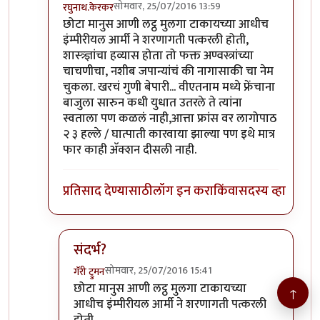
सोमवार, 25/07/2016 13:59
रघुनाथ.केरकर
In reply to
अम्रिकेचे पर्ल हार्बर
by
अनिरुद्ध.वैद्य
छोटा मानुस आणी लट्ठ मुलगा टाकायच्या आधीच
इंम्पीरीयल आर्मी ने शरणागती पत्करली होती,
शास्त्र्ज्ञांचा हव्यास होता तो फक्त अण्वस्त्रांच्या
चाचणीचा, नशीब जपान्यांचं की नागासाकी चा नेम
चुकला. खरचं गुणी बेपारी... वीएतनाम मध्ये फ्रेंचाना
बाजुला सारुन कधी युधात उतरले ते त्यांना
स्वताला पण कळलं नाही,आत्ता फ्रांस वर लागोपाठ
२ ३ हल्ले / घात्पाती कारवाया झाल्या पण इथे मात्र
फार काही अ‍ॅक्शन दीसली नाही.
प्रतिसाद देण्यासाठी
लॉग इन करा
किंवा
सदस्य व्हा
संदर्भ?
सोमवार, 25/07/2016 15:41
गॅरी ट्रुमन
In reply to
छोटा मानुस आणी लट्ठ मुलगा टाकायच्या
by
छोटा मानुस आणी लट्ठ मुलगा टाकायच्या
↑
आधीच इंम्पीरीयल आर्मी ने शरणागती पत्करली
होती