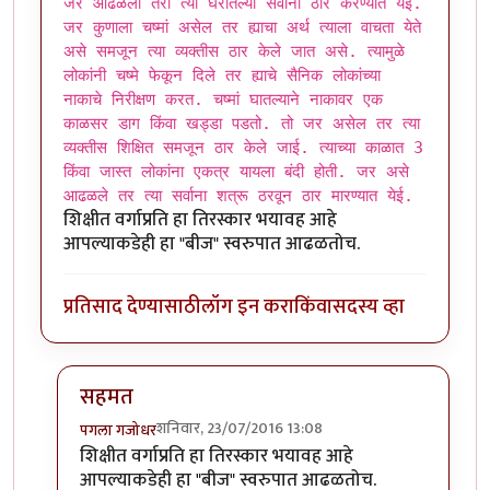
जर आढळला तरी त्या घरातल्या सर्वाना ठार करण्यात येई.
जर कुणाला चष्मां असेल तर ह्याचा अर्थ त्याला वाचता येते
असे समजून त्या व्यक्तीस ठार केले जात असे. त्यामुळे
लोकांनी चष्मे फेकून दिले तर ह्याचे सैनिक लोकांच्या
नाकाचे निरीक्षण करत. चष्मां घातल्याने नाकावर एक
काळसर डाग किंवा खड्डा पडतो. तो जर असेल तर त्या
व्यक्तीस शिक्षित समजून ठार केले जाई. त्याच्या काळात 3
किंवा जास्त लोकांना एकत्र यायला बंदी होती. जर असे
आढळले तर त्या सर्वाना शत्रू ठरवून ठार मारण्यात येई.
शिक्षीत वर्गाप्रति हा तिरस्कार भयावह आहे
आपल्याकडेही हा "बीज" स्वरुपात आढळतोच.
प्रतिसाद देण्यासाठी
लॉग इन करा
किंवा
सदस्य व्हा
सहमत
शनिवार, 23/07/2016 13:08
पगला गजोधर
In reply to
शिक्षित लोक म्हणजे देशाला
by
मारवा
शिक्षीत वर्गाप्रति हा तिरस्कार भयावह आहे
आपल्याकडेही हा "बीज" स्वरुपात आढळतोच.