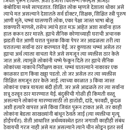
जिवंत पुरून टाकले. अशी हजारो किलिन्ग फिल्ड्स आजही
कंबोडिया मध्ये सापडतात. शिक्षित लोक म्हणजे देशाला धोका असे
त्याचे मत असल्याने देशातले सर्व डॉक्टर, शिक्षक, शिक्षित स्त्री पुरुष
आणी मुले, चष्मां घालणारी लोक, एका पेक्षा जास्त भाषा बोलू
शकणारी माणसे, तसेच ज्यांचे हात मऊ आहेत अशा सर्वाना हाल
हाल करून ठार मारले. ह्याचे सैनिक कोणाच्याही घराची अचानक
झडती घेत आणी घरात पुस्तक किंवा पेपर जर आढळला तरी त्या
घरातल्या सर्वाना ठार करण्यात येई. जर कुणाला चष्मां असेल तर
ह्याचा अर्थ त्याला वाचता येते असे समजून त्या व्यक्तीस ठार केले
जात असे. त्यामुळे लोकांनी चष्मे फेकून दिले तर ह्याचे सैनिक
लोकांच्या नाकाचे निरीक्षण करत. चष्मां घातल्याने नाकावर एक
काळसर डाग किंवा खड्डा पडतो. तो जर असेल तर त्या व्यक्तीस
शिक्षित समजून ठार केले जाई. त्याच्या काळात 3 किंवा जास्त
लोकांना एकत्र यायला बंदी होती. जर असे आढळले तर त्या सर्वाना
शत्रू ठरवून ठार मारण्यात येई. बंदुकीची गोळी ही किमती वस्तू
असल्याने लोकांना मारण्यासाठी तो हातोडी, दांडे, फावडी, कुदळ
अशी हत्यारे वापरत असे किंवा जिवंत पुरून टाकत असे. तर काही
लोकांना बेडला साखळ्यांनी बांधून ठेवले जाई (त्या व्यक्तीचा मृत्यू
होईपर्यंत). शेती आधारित अर्थव्यवस्थेत इतर जगाशी काहीही संबंध
ठेवायची गरज नाही असे मत असल्याने त्याने चीन सोडून इतर सर्व