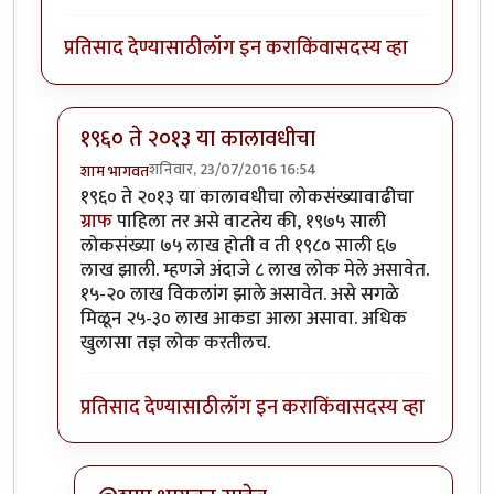
प्रतिसाद देण्यासाठी
लॉग इन करा
किंवा
सदस्य व्हा
१९६० ते २०१३ या कालावधीचा
शनिवार, 23/07/2016 16:54
शाम भागवत
In reply to
25-30 लाख माणसे 4 वर्षांत???
by
पिशी अबोली
१९६० ते २०१३ या कालावधीचा लोकसंख्यावाढीचा
ग्राफ
पाहिला तर असे वाटतेय की, १९७५ साली
लोकसंख्या ७५ लाख होती व ती १९८० साली ६७
लाख झाली. म्हणजे अंदाजे ८ लाख लोक मेले असावेत.
१५-२० लाख विकलांग झाले असावेत. असे सगळे
मिळून २५-३० लाख आकडा आला असावा. अधिक
खुलासा तज्ञ लोक करतीलच.
प्रतिसाद देण्यासाठी
लॉग इन करा
किंवा
सदस्य व्हा