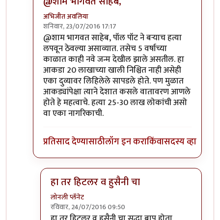
@शाम भागवत साहेब,
अभिजीत अवलिया
शनिवार, 23/07/2016 17:17
In reply to
१९६० ते २०१३ या कालावधीचा
by
शाम भागव
@शाम भागवत साहेब, पॉल पॉट ने बऱ्याच हत्या
लपवून ठेवल्या असाव्यात. तसेच 5 वर्षाच्या
काळात काही नवे जन्म देखील झाले असतील. हा
आकडा 20 लाखाच्या खाली निश्चित नाही असेही
एका दुव्यावर लिहिलेले सापडले होते. पण मुळात
आकड्यांपेक्षा त्याने देशात कसले वातावरण आणले
होते हे महत्वाचे. हत्या 25-30 लाख लोकांची असो
वा एका नागरिकाची.
प्रतिसाद देण्यासाठी
लॉग इन करा
किंवा
सदस्य व्हा
हा तर हिटलर व हुसैनी चा
लोनली प्लॅनेट
रविवार, 24/07/2016 09:50
In reply to
@शाम भागवत साहेब,
by
अभिजीत अवलिय
हा तर हिटलर व हुसैनी चा सुद्धा बाप होता