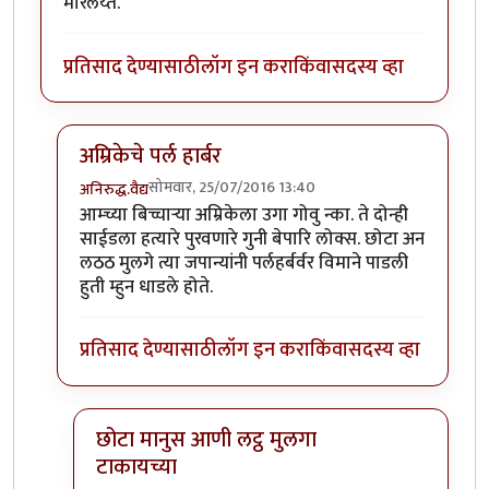
मारलेय्त.
प्रतिसाद देण्यासाठी
लॉग इन करा
किंवा
सदस्य व्हा
अम्रिकेचे पर्ल हार्बर
सोमवार, 25/07/2016 13:40
अनिरुद्ध.वैद्य
In reply to
हिरोशीमा , नागासाकी विएत्नाम, इथे झालेल्या नरस
आम्च्या बिच्चार्‍या अम्रिकेला उगा गोवु न्का. ते दोन्ही
साईडला हत्यारे पुरवणारे गुनी बेपारि लोक्स. छोटा अन
लठठ मुलगे त्या जपान्यांनी पर्लहर्बर्वर विमाने पाडली
हुती म्हुन धाडले होते.
प्रतिसाद देण्यासाठी
लॉग इन करा
किंवा
सदस्य व्हा
छोटा मानुस आणी लट्ठ मुलगा
टाकायच्या