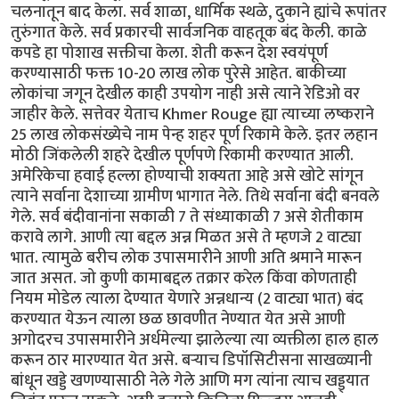
चलनातून बाद केला. सर्व शाळा, धार्मिक स्थळे, दुकाने ह्यांचे रूपांतर
तुरुंगात केले. सर्व प्रकारची सार्वजनिक वाहतूक बंद केली. काळे
कपडे हा पोशाख सक्तीचा केला. शेती करून देश स्वयंपूर्ण
करण्यासाठी फक्त 10-20 लाख लोक पुरेसे आहेत. बाकीच्या
लोकांचा जगून देखील काही उपयोग नाही असे त्याने रेडिओ वर
जाहीर केले. सत्तेवर येताच Khmer Rouge ह्या त्याच्या लष्कराने
25 लाख लोकसंख्येचे नाम पेन्ह शहर पूर्ण रिकामे केले. इतर लहान
मोठी जिंकलेली शहरे देखील पूर्णपणे रिकामी करण्यात आली.
अमेरिकेचा हवाई हल्ला होण्याची शक्यता आहे असे खोटे सांगून
त्याने सर्वाना देशाच्या ग्रामीण भागात नेले. तिथे सर्वाना बंदी बनवले
गेले. सर्व बंदीवानांना सकाळी 7 ते संध्याकाळी 7 असे शेतीकाम
करावे लागे. आणी त्या बद्दल अन्न मिळत असे ते म्हणजे 2 वाट्या
भात. त्यामुळे बरीच लोक उपासमारीने आणी अति श्रमाने मारून
जात असत. जो कुणी कामाबद्दल तक्रार करेल किंवा कोणताही
नियम मोडेल त्याला देण्यात येणारे अन्नधान्य (2 वाट्या भात) बंद
करण्यात येऊन त्याला छळ छावणीत नेण्यात येत असे आणी
अगोदरच उपासमारीने अर्धमेल्या झालेल्या त्या व्यक्तीला हाल हाल
करून ठार मारण्यात येत असे. बऱ्याच डिपॉसिटीसना साखळ्यानी
बांधून खड्डे खणण्यासाठी नेले गेले आणि मग त्यांना त्याच खड्ड्यात