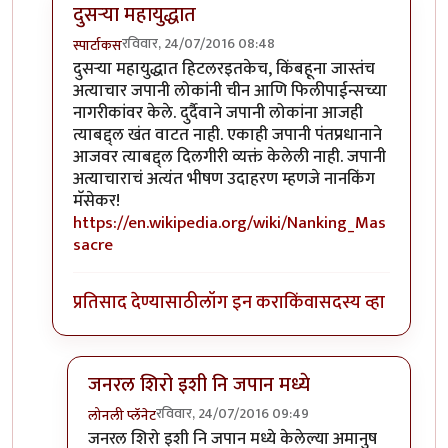
दुसर्‍या महायुद्धात
रविवार, 24/07/2016 08:48
स्पार्टाकस
In reply to
अद्भुत
by
नाखु
दुसर्‍या महायुद्धात हिटलरइतकेच, किंबहूना जास्तंच
अत्याचार जपानी लोकांनी चीन आणि फिलीपाईन्सच्या
नागरीकांवर केले. दुर्दैवाने जपानी लोकांना आजही
त्याबद्द्ल खंत वाटत नाही. एकाही जपानी पंतप्रधानाने
आजवर त्याबद्द्ल दिलगीरी व्यक्तं केलेली नाही. जपानी
अत्याचाराचं अत्यंत भीषण उदाहरण म्हणजे नानकिंग
मॅसेकर!
https://en.wikipedia.org/wiki/Nanking_Mas
sacre
प्रतिसाद देण्यासाठी
लॉग इन करा
किंवा
सदस्य व्हा
जनरल शिरो इशी नि जपान मध्ये
रविवार, 24/07/2016 09:49
लोनली प्लॅनेट
In reply to
दुसर्‍या महायुद्धात
by
स्पार्टाकस
जनरल शिरो इशी नि जपान मध्ये केलेल्या अमानुष