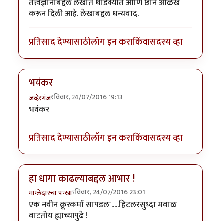
तत्त्वज्ञानाबद्दल लेखात थोडक्यात आणि छान ओळख
करून दिली आहे. लेखाबद्दल धन्यवाद.
प्रतिसाद देण्यासाठी
लॉग इन करा
किंवा
सदस्य व्हा
भयंकर
रविवार, 24/07/2016 19:13
जव्हेरगंज
भयंकर
प्रतिसाद देण्यासाठी
लॉग इन करा
किंवा
सदस्य व्हा
हा धागा काढल्याबद्दल आभार !
रविवार, 24/07/2016 23:01
माम्लेदारचा पन्खा
एक नवीन क्रूरकर्मा सापडला.....हिटलरसुध्दा मवाळ
वाटतोय ह्याच्यापुढे !