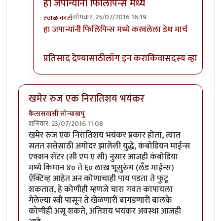
हा जपान्यांनी फिलिपिन्स मध्ये
सोमवार, 25/07/2016 16:19
टवाळ कार्टा
In reply to
दुसर्‍या महायुद्धात
by
स्पार्टाकस
हा जपान्यांनी फिलिपिन्स मध्ये करवलेला डेथ मार्च
प्रतिसाद देण्यासाठी
लॉग इन करा
किंवा
सदस्य व्हा
खमेर रुज एक निरातिशय भयंकर
कैलासवासी सोन्याबापु
शनिवार, 23/07/2016 11:08
खमेर रुज एक निरातिशय भयंकर प्रकार होता, त्यात
सतत सत्तेसाठी अगोदर झालेली युद्धे, कंबोडियन माईन्स
एक्शन सेंटर (सी एम ए सी) नुसार आजही कंबोडिया
मध्ये किमान ४० ते ६० लाख भूसुरुंग (लँड माईन्स)
ऍक्टिव्ह आहेत अन कोणाचाही पाय पडता ते फुटू
शकतात, हे कोणीही म्हणजे चारा गवत कापायला
गेलेल्या स्त्री पासून ते खेळणारी बागडणारी बालके
कोणीही असू शकते, अतिशय भयंकर अवस्था आजही