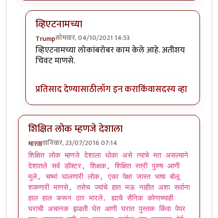
व्हिएटनामच्या
सोमवार, 04/10/2021 14:53
Trump
In reply to
पॉल पॉटला त्याच्या
by
एस
व्हिएटनामच्या लोकांबरोबर काम केले आहे. अतीशय
चिवट माणसे.
प्रतिसाद देण्यासाठी
लॉग इन करा
किंवा
सदस्य व्हा
शिक्षित लोक म्हणजे देशाला
शनिवार, 23/07/2016 07:14
मारवा
शिक्षित लोक म्हणजे देशाला धोका असे त्याचे मत असल्याने
देशातले सर्व डॉक्टर, शिक्षक, शिक्षित स्त्री पुरुष आणी
मुले, चष्मां घालणारी लोक, एका पेक्षा जास्त भाषा बोलू
शकणारी माणसे, तसेच ज्यांचे हात मऊ नाहीत अशा सर्वाना
हाल हाल करून ठार मारले. ह्याचे सैनिक कोणाच्याही
घराची अचानक झडती घेत आणी घरात पुस्तक किंवा पेपर