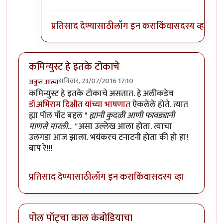
प्रतिसाद देण्यासाठी
लॉग इन करा
किंवा
सदस्य व्हा
कमिन्युस्ट हे इतके टोकाचे
शनिवार, 23/07/2016 17:10
अत्रुप्त आत्मा
कमिन्युस्ट हे इतके टोकाचे असतात. हे अलीकडेच
डॉ.अभिराम दिक्षीत यांच्या भाषणात
ऐकलेले होते. त्यात
ह्या पॉल पॉट बद्दल "
ह्यानी कुदळी आणी फावड्यानी
माणसे मारली.. "
असा उल्लेख आला होता. त्याचा
उलगडा आज झाला. भयंकरच टनाटनी होता की हो हा!
बाप रे!!!
प्रतिसाद देण्यासाठी
लॉग इन करा
किंवा
सदस्य व्हा
पोल पॉट्चा काल कंबोडियाचा