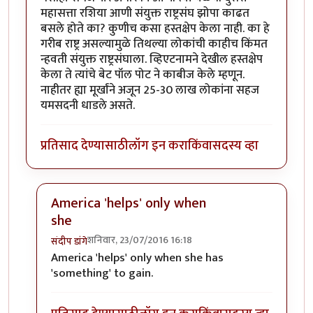
महासत्ता रशिया आणी संयुक्त राष्ट्रसंघ झोपा काढत
बसले होते का? कुणीच कसा हस्तक्षेप केला नाही. का हे
गरीब राष्ट्र असल्यामुळे तिथल्या लोकांची काहीच किंमत
न्हवती संयुक्त राष्ट्रसंघाला. व्हिएटनामने देखील हस्तक्षेप
केला ते त्यांचे बेट पॉल पोट ने काबीज केले म्हणून.
नाहीतर ह्या मूर्खांने अजून 25-30 लाख लोकांना सहज
यमसदनी धाडले असते.
प्रतिसाद देण्यासाठी
लॉग इन करा
किंवा
सदस्य व्हा
America 'helps' only when
she
शनिवार, 23/07/2016 16:18
संदीप डांगे
In reply to
एक सुधारणा
by
अभिजीत अवलिया
America 'helps' only when she has
'something' to gain.