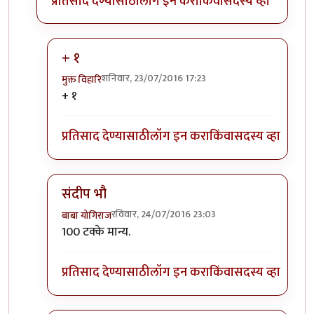
प्रतिसाद देण्यासाठी
लॉग इन करा
किंवा
सदस्य व्हा
+ १
शनिवार, 23/07/2016 17:23
मुक्त विहारि
In reply to
America 'helps' only when she
by
संदीप ड
+ १
प्रतिसाद देण्यासाठी
लॉग इन करा
किंवा
सदस्य व्हा
संदीप भौ
रविवार, 24/07/2016 23:03
बाबा योगिराज
In reply to
America 'helps' only when she
by
संदीप ड
100 टक्के मान्य.
प्रतिसाद देण्यासाठी
लॉग इन करा
किंवा
सदस्य व्हा