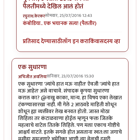
पैलतीमध्ये देखिल आलं होतं
सोमवार, 25/07/2016 12:43
रघुनाथ.केरकर
In reply to
खुप पुर्वी वाचलय याविषयी
by
इशा१२३
कंबोडिया.. एक भयानक सत्य! (पैलतीर)
प्रतिसाद देण्यासाठी
लॉग इन करा
किंवा
सदस्य व्हा
एक सुधारणा
शनिवार, 23/07/2016 15:30
अभिजीत अवलिया
एक सुधारणा 'ज्यांचे हात मऊ नाहीत' ऐवजी 'ज्यांचे हात
मऊ आहेत' असे वाचावे. संपादक कृपया सुधारणा
कराल का? @नाखु काका, मान्य. हा विषय एका लेखात
टंकण्यासारखा नाही. मी गेले 2 आठवडे माहिती शोधून
शोधून ह्या व्यक्तीवर लेख बनवत होतो. जास्त मोठा
लिहिला तर कंटाळवाणा होईल म्हणून फक्त जितके
महत्वाचे वाटेल तितके लिहिले. पण मला एकाच गोष्टीचे
आश्चर्य वाटते. इतके सगळे होत असताना स्वत:ला जगाचे
मसीहा समजणारे अमेरिका आणी त्या वेळची दुसरी