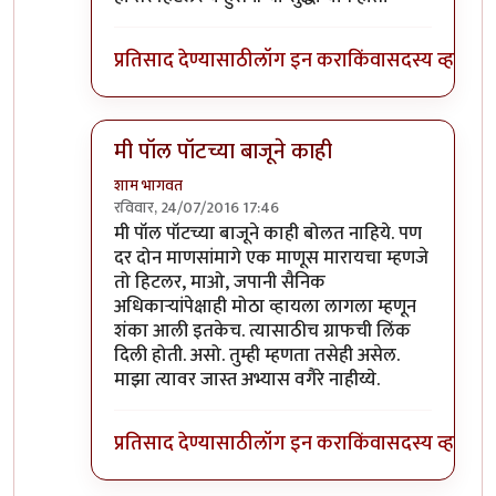
प्रतिसाद देण्यासाठी
लॉग इन करा
किंवा
सदस्य व्हा
मी पॉल पॉटच्या बाजूने काही
शाम भागवत
रविवार, 24/07/2016 17:46
In reply to
@शाम भागवत साहेब,
by
अभिजीत अवलिय
मी पॉल पॉटच्या बाजूने काही बोलत नाहिये. पण
दर दोन माणसांमागे एक माणूस मारायचा म्हणजे
तो हिटलर, माओ, जपानी सैनिक
अधिकार्‍यांपेक्षाही मोठा व्हायला लागला म्हणून
शंका आली इतकेच. त्यासाठीच ग्राफची लिंक
दिली होती. असो. तुम्ही म्हणता तसेही असेल.
माझा त्यावर जास्त अभ्यास वगैरे नाहीय्ये.
प्रतिसाद देण्यासाठी
लॉग इन करा
किंवा
सदस्य व्हा