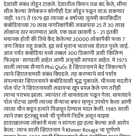
देशांशी संबंध तोडून टाकले. देशातील विमान तळ बंद केले, सीमा
सील केल्या जेणेकरून कोणीही देश सोडून पळून जाऊ शकणार
नाही. 1975 ते 1979 ह्या त्याच्या 4 वर्षाच्या जुलमी कारकिर्दीत
कंबोडियाच्या 70 लाख नागरिकांपैकी जवळपास 25 ते 30 लाख
लोकांना ठार मारण्यात आले. एक छळ छावणी S - 21 इतकी
भयानक होती की तिथे कैद केलेल्या 20000 लोकांपैकी फक्त 7
जण जिवंत राहू शकले. ह्या सर्व मृतांना भाताच्या शेतात पुरले जाई.
आज पर्यंत कंबोडिया मध्ये तब्बल 300 ठिकाणी अशी 'किलिन्ग
फिल्ड्स ' सापडली आहेत आणी अजूनही सापडत आहेत. मे 1975
साली त्याच्या सैन्याने Phú Quốc हे व्हिएतनामचे बेट जिंकल्याने
त्याचे व्हिएतनामशी संबंध बिघडले. तह करण्याचे सर्व पर्याय
संपल्यावर व्हिएतनामने कंबोडियाशी युद्ध पुकारले. चीनच्या मदतीनं
पॉल पॉट ने व्हिएतनामशी लढायचा खूप प्रयत्न केले पण तरीही
त्याचा पराभव झाला. ज्यानंतर तो थायलंडला पळून गेला. थायलंडने
पॉल पॉटचा आणी त्याच्या सैन्याचा बफर म्हणून उपयोग केला आणी
त्याला चीन कडून हत्यारे मिळवून देण्यास मदत केली. 1985 साली
त्याने एका इंटरव्ह्यू मध्ये 'मी पूर्णपणे निर्दोष असून माझ्या
हाताखालच्या लोकांनी मला न सांगता ह्या हत्या केल्या असे आरोप
केला.' त्याच साली व्हिएतनाम ने Khmer Rouge चा पूर्णपणे