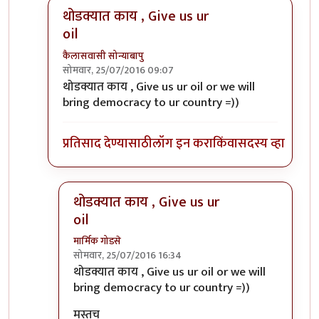
थोडक्यात काय , Give us ur
oil
कैलासवासी सोन्याबापु
सोमवार, 25/07/2016 09:07
In reply to
America 'helps' only when she
by
संदीप ड
थोडक्यात काय , Give us ur oil or we will
bring democracy to ur country =))
प्रतिसाद देण्यासाठी
लॉग इन करा
किंवा
सदस्य व्हा
थोडक्यात काय , Give us ur
oil
मार्मिक गोडसे
सोमवार, 25/07/2016 16:34
In reply to
थोडक्यात काय , Give us ur oil
by
कैलासव
थोडक्यात काय , Give us ur oil or we will
bring democracy to ur country =))
मस्तच