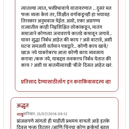
त्यातल्या त्यात, भक्तीभावाचे वातावरणात ... दुसरं मत
फक्त व्यक्त केलं तर, शिक्षीत वर्गाकडूनही हा भयावह
तिरस्कार अनुभवास येईल. असो, एका अग्रगण्य
राज्यातील काही निम्नशिक्षित लोकांकडून, मातंग
समाजाने कोणत्या जनावराचे कातडे कमावून जगावे...
यावर सुद्धा निर्बंध आहेत की काय ? असे वाटावे, अशी
घटना समजली वर्तमान पत्राद्वारे... कोणी काय खावे/
खाऊ नये याबरोबरच आता कोणी काय व्यवसाय
करावा /करू नये, याबद्दल लवकरच निर्बंध येतात की
काय ? अशी या बातमीसारखी 'बीजे' दिसत आहेत खरं.
प्रतिसाद देण्यासाठी
लॉग इन करा
किंवा
सदस्य व्हा
अद्भुत
शनिवार, 23/07/2016 09:12
नाखु
प्रांजळपणे सांगतो ही माहीती प्रथमच वाचतो आहे इतके
दिवस फक्त हिटलर /आणि चिनचा कोण क्रूर्कर्मा बद्दल