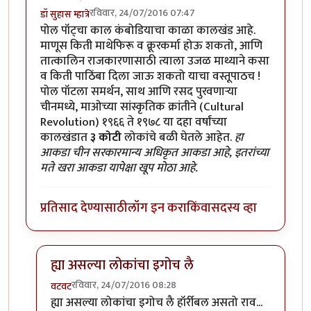
रविवार, 24/07/2016 07:47
डॉ सुहास म्हात्रे
पोल पॉट्चा काल कंबोडियाचा काळा कालखंड आहे.
माणूस किती माथेफिरू व क्रूरकर्मा होऊ शकतो, आणि
तात्कालिन राजकारणासाठी त्याला उजळ माथ्याने कसा
व किती पाठिंबा दिला जाऊ शकतो याचा वस्तूपाठच !
पोल पॉटला समर्थन, साथ आणि रसद पुरवणार्‍या
चीनमध्ये, माओच्या सांस्कृतिक क्रांतीने (Cultural
Revolution) १९६६ ते १९७८ या दहा वर्षांच्या
कालखंडात
३ कोटी
लोकांचे बळी घेतले आहेत.
हा
आकडा चीन सरकारमान्य अधिकृत आकडा आहे, इतरांच्या
मते खरा आकडा यापेक्षा खूप मोठा आहे.
प्रतिसाद देण्यासाठी
लॉग इन करा
किंवा
सदस्य व्हा
ह्या असल्या लोकांचा इगोच लै
रविवार, 24/07/2016 08:28
वटवट
In reply to
पोल पॉट्चा काल कंबोडियाचा
by
डॉ सुहास म्हात्रे
ह्या असल्या लोकांचा इगोच लै हॉर्रीबल असतो राव...