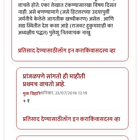
वाचले होते. एका लेखात टंकण्यासारखा विषय दिसत
नाही. असे बणण्यामागे (जसे हिटलरच्या उदयापुर्वी
जर्मनीचे केलेले जागतीक खच्चीकरण) असेल . आणि
सद्य स्थितीत देश कसा आहे (राजवट हुकुमशाही का
अध्यक्षीय पद्धत) पुलेशु नितवाचक नाखु
प्रतिसाद देण्यासाठी
लॉग इन करा
किंवा
सदस्य व्हा
प्रांजळपणे सांगतो ही माहीती
प्रथमच वाचतो आहे.
शनिवार, 23/07/2016 12:19
मुक्त विहारि
In reply to
अद्भुत
by
नाखु
+ १
प्रतिसाद देण्यासाठी
लॉग इन करा
किंवा
सदस्य व्हा