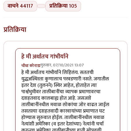
वाचने
44117
प्रतिक्रिया
105
प्रतिक्रिया
हे मी अर्थातच गांभीर्याने
गुरुवार, 07/10/2021 13:07
चौथा कोनाडा
In reply to
हे गंमत म्हणून लिहिले आहे की गांभीर्याने?
by
चंद्र
हे मी अर्थातच गांभीर्याने लिहिलंय. सततची
युद्धअस्थिरता कुणालाच परवडणारी नसते. जगातील
इतर देश (तुलनने) स्थिर आहेत, होताहेत त्या
पार्श्वभुमीवर तालीबानींचा व्यापक प्रमाणावरचा
दशहतवाद कालबाह्य होत आहे. जसजशे
तालीबानींनधील मवाळ लोकांचा जोर वाढत जाईल
तसतश्या दशहतवादी कारवायांच्या प्रमाणात घट
होण्यास सुरुवात होईल. तालीबानींनधील मवाळ
नेत्यांशी अमेरिका (व इतर देशांच्या) नेत्यांनी चर्चा
करुनच अमेरिका तालीबानीच्या हाती सोपवली,