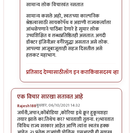
In reply to
अगदीं अगदी
by
Rajesh188
सामान्य लोक विचारवंत नसतात
सामान्य कसले अहो, स्वतःच्या काल्पनिक
श्रेष्ठत्वासाठी सायकोपॅथ व अडाणी राज्यकर्त्याला
आंधळेपणाने पाठिंबा देणारे हे सुमार लोक
उच्चशिक्षित व लब्धप्रतिष्ठितही असतात. अगदी
डॉक्टर इंजिनीअर वगैरेसुद्धा असतात असे लोक.
आपल्या आजूबाजूलाही सहज दिसतील असे
हलकट महाभाग.
प्रतिसाद देण्यासाठी
लॉग इन करा
किंवा
सदस्य व्हा
एक विचार सारखा सतावत आहे
बुधवार, 06/10/2021 14:32
Rajesh188
जर्मनी,जपान,कोंबोडिया ,कोरिया इथे क्रूर हुकूमशहा
तयार झाले का.तिथेच का? भारताशी तुलना. १)भारतात
विविध राज्य सरकार आहेत आणि त्यांना स्वतंत्र हक्क
आहेत. २) प्रतेक राज्यांची पोलिस, एसआरपी ही सशस्त्र