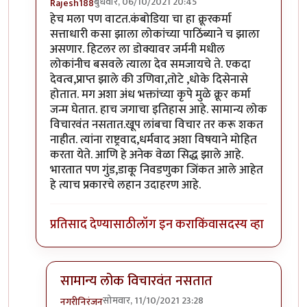
बुधवार, 06/10/2021 20:45
Rajesh188
In reply to
एक व्यक्ती?
by
नगरीनिरंजन
हेच मला पण वाटत.कंबोडिया चा हा क्रूरकर्मा
सत्ताधारी कसा झाला लोकांच्या पाठिंब्याने च झाला
असणार. हिटलर ला डोक्यावर जर्मनी मधील
लोकांनीच बसवले त्याला देव समजायचे ते. एकदा
देवत्व,प्राप्त झाले की उणिवा,तोटे ,धोके दिसेनासे
होतात. मग अशा अंध भक्तांच्या कृपे मुळे क्रूर कर्मा
जन्म घेतात. हाच जगाचा इतिहास आहे. सामान्य लोक
विचारवंत नसतात.खूप लांबचा विचार तर करू शकत
नाहीत. त्यांना राष्ट्रवाद,धर्मवाद अशा विषयाने मोहित
करता येते. आणि हे अनेक वेळा सिद्ध झाले आहे.
भारतात पण गुंड,डाकू निवडणुका जिंकत आले आहेत
हे त्याच प्रकारचे लहान उदाहरण आहे.
प्रतिसाद देण्यासाठी
लॉग इन करा
किंवा
सदस्य व्हा
सामान्य लोक विचारवंत नसतात
सोमवार, 11/10/2021 23:28
नगरीनिरंजन