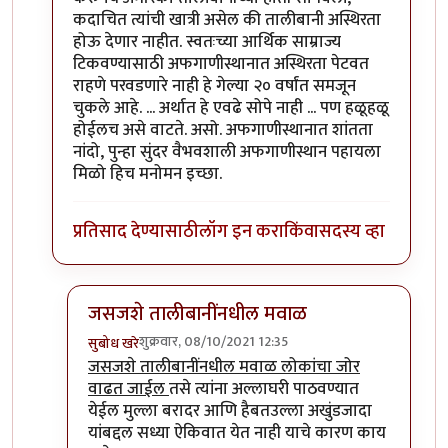
कदाचित त्यांची खात्री असेल की तालीबानी अस्थिरता
होऊ देणार नाहीत. स्वतःच्या आर्थिक साम्राज्य
टिकवण्यासाठी अफगाणीस्थानात अस्थिरता पेटवत
राहणे परवडणारे नाही हे गेल्या २० वर्षांत समजून
चुकले आहे. ... अर्थात हे एवढे सोपे नाही ... पण हळूहळू
होईलच असे वाटते. असो. अफगाणीस्थानात शांतता
नांदो, पुन्हा सुंदर वैभवशाली अफगाणीस्थान पहायला
मिळो हिच मनोमन इच्छा.
प्रतिसाद देण्यासाठी
लॉग इन करा
किंवा
सदस्य व्हा
जसजशे तालीबानींनधील मवाळ
शुक्रवार, 08/10/2021 12:35
सुबोध खरे
In reply to
हे मी अर्थातच गांभीर्याने
by
चौथा कोनाडा
जसजशे तालीबानींनधील मवाळ लोकांचा जोर
वाढत जाईल
तसे त्यांना अल्लाघरी पाठवण्यात
येईल मुल्ला बरादर आणि हैबतउल्ला अखुंडजादा
यांबद्दल सध्या ऐकिवात येत नाही याचे कारण काय