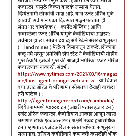
ऑरेंजची फवारणी सुरु केली. हजारो टन एजंट ऑरेंज
फवारला. यामुळे विकृत बालकं जन्मास येतात.
व्हियेतनामी लोकांची साक्ष आहे. याच एजंट ऑरेंज मुळे
झाडांची सर्व पानं एका दिवसात गळून पडतात. ही
संततधार बॉम्बफेक ( = कार्पेट बॉम्बिंग ) आणि
फवारलेला एजंट ऑरेंज यांमुळे कंबोडियाचा अक्षरश:
सर्वनाश झाला. सोबत दयाळू अमेरिकेने असंख्य भूसुरुंग
( = land mines ) पेरले व विमानांतून टाकले. लोकांना
कळू नये म्हणून अमेरिकी डीप स्टेट ने कंबोडियाची मोहीम
गुप्त ठेवली. इतकी गुप्त की आजही अमेरिका एजंट ऑरेंज
फवारल्याचं नाकारते. संदर्भ :
https://www.nytimes.com/2021/03/16/magaz
ine/laos-agent-orange-vietnam-w…
या चित्रात
बघा एजंट ऑरेंज चे परिणाम ( सोबतचा लेखही वाचला
तरी चालेल ) :
https://agentorangerecord.com/cambodia/
व्हियेतनाममध्ये ५०००० टन ( अक्षरी पन्नास हजार टन )
एजंट ऑरेंज फवारला. कंबोडियात आकडा आजून जास्त
असणार. लोकं ९००००+ टन ( अक्षरी नव्वद हजाराधिक
टन ) म्हणतात. एजंट ऑरेंज + संतत ध्वंफेक + भूसुरुंग =
सत्यानाश. तरीपण कंबोडियाने कुणाकडे कसलीही भीक