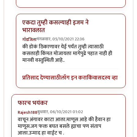
एकदा तुम्ही कसल्याही इजम ने
भारावलात
मंगळवार, 05/10/2021 22:36
गॉडजिला
In reply to
भयंकर
by
तर्कवादी
की डोकं ठिकाणावर येई पर्यंत तुम्ही त्यासाठी
कसलाही किंमत मोजायला मागेपुढे पहात नाही ही
मानवी वस्तुस्थिती आहे..
प्रतिसाद देण्यासाठी
लॉग इन करा
किंवा
सदस्य व्हा
फारच भयंकर
बुधवार, 06/10/2021 01:02
Rajesh188
वाचून अंगावर काटा आला.माणूस आहे की हैवान हा
माणूस.जग फक्त बघत बसले ह्याचा पण संताप
आला.उन्माद हा वाईट च .