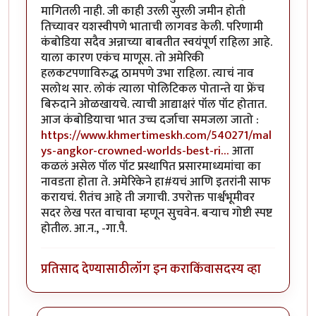
मागितली नाही. जी काही उरली सुरली जमीन होती
तिच्यावर यशस्वीपणे भाताची लागवड केली. परिणामी
कंबोडिया सदैव अन्नाच्या बाबतीत स्वयंपूर्ण राहिला आहे.
याला कारण एकंच माणूस. तो अमेरिकी
हलकटपणाविरुद्ध ठामपणे उभा राहिला. त्याचं नाव
सलोथ सार. लोकं त्याला पोलिटिकल पोतान्ते या फ्रेंच
बिरुदाने ओळखायचे. त्याची आद्याक्षरं पॉल पॉट होतात.
आज कंबोडियाचा भात उच्च दर्जाचा समजला जातो :
https://www.khmertimeskh.com/540271/mal
ys-angkor-crowned-worlds-best-ri…
आता
कळलं असेल पॉल पॉट प्रस्थापित प्रसारमाध्यमांचा का
नावडता होता ते. अमेरिकेने हा#यचं आणि इतरांनी साफ
करायचं. रीतंच आहे ती जगाची. उपरोक्त पार्श्वभूमीवर
सदर लेख परत वाचावा म्हणून सुचवेन. बऱ्याच गोष्टी स्पष्ट
होतील. आ.न., -गा.पै.
प्रतिसाद देण्यासाठी
लॉग इन करा
किंवा
सदस्य व्हा