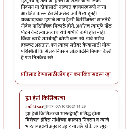
म्हणूनच म्हणतो की हेनरी किसिंजर आणि रिचर्ड
निक्सन या दोघांसाठी नरकात कायमस्वरूपी जागा
आरक्षित करून ठेवली असेल. आणि त्याहूनही
धक्कादायक म्हणजे त्याच हेनरी किसिंजरला शांततेचे
नोबेल पारितोषिक मिळाले होते. अर्थातच त्यामुळे पॉल
पॉटने केलेल्या अत्याचारांचे गांभीर्य कमी होत नाही
किंवा त्याचे समर्थनही कोणी करू नये. डावे असेच
हलकट असतात. पण त्याला सत्तेवर येण्यासाठी योग्य
परिस्थिती किसिंजर-निक्सन जोडगोळीने निर्माण केली
हे पण तितकेच खरे.
प्रतिसाद देण्यासाठी
लॉग इन करा
किंवा
सदस्य व्हा
ह्या हेन्री किसिंजरचा
गुरुवार, 07/10/2021 14:29
नगरीनिरंजन
In reply to
हेनरी किसिंजर
by
चंद्रसूर्यकुमार
ह्या हेन्री किसिंजरचा भारतद्वेषही प्रसिद्ध होता.
विशेषतः इंदिरा गांधींच्या काळात निक्सन व त्याचे
भारताबद्दलचे अनुदार उद्गार गाजले होते. जगत्गुरु