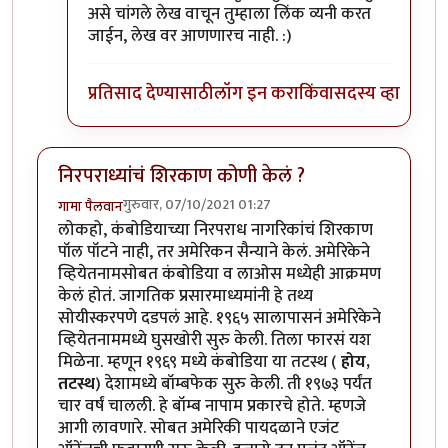
असे चांगले लेख वाचून तुम्हाला लिंक व्यनी करत
जाईन, लेख वर आणणारच नाही. :)
प्रतिसाद देण्यासाठी
लॉग इन करा
किंवा
सदस्य व्हा
निरपराध्यांचं शिरकाण कोणी केलं ?
गुरुवार, 07/10/2021 01:27
गामा पैलवान
लोकहो, कंबोडियाच्या निरपराध नागरिकांचं शिरकाण
पॉल पॉटने नाही, तर अमेरिकन सैन्याने केलं. अमेरिकेने
व्हियेतनामसोबत कंबोडिया व लाओस मध्येही आक्रमण
केलं होतं. जागतिक प्रसारमाध्यमांनी हे तथ्य
सोयीस्करपणे दडपलं आहे. १९६५ सालापासनं अमेरिकेने
व्हियेतनाममध्ये घुसखोरी सुरु केली. तिला फारसं यश
मिळेना. म्हणून १९६९ मध्ये कंबोडिया या तटस्थ (
होय,
तटस्थ
) देशामध्ये बॉम्बफेक सुरु केली. ती १९७३ पर्यंत
चार वर्षं चालली. हे बॉम्ब नापाम प्रकारचे होते. म्हणजे
आगी लावणारे. सोबत अमेरिकी पायदळाने एजंट