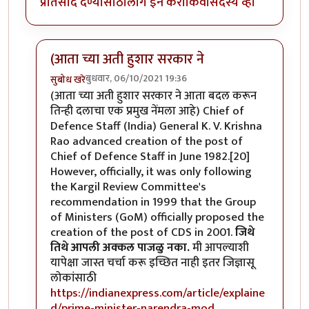
प्रतिसाद देण्यासाठी
लॉग इन करा
किंवा
सदस्य व्हा
(आता च्या अती हुशार सरकार ने
बुधवार, 06/10/2021 19:36
सुबोध खरे
In reply to
एक विचार सारखा सतावत आहे
by
Rajesh188
(आता च्या अती हुशार सरकार ने आता बदल करून
तिन्ही दलाचा एक प्रमुख नेंमला आहे) Chief of
Defence Staff (India) General K. V. Krishna
Rao advanced creation of the post of
Chief of Defence Staff in June 1982.[20]
However, officially, it was only following
the Kargil Review Committee's
recommendation in 1999 that the Group
of Ministers (GoM) officially proposed the
creation of the post of CDS in 2001.
जिथे
तिथे आपली अक्कल पाजळु नका.
मी आपल्याशी
यापेक्षा जास्त चर्चा करू इच्छित नाही इतर जिज्ञासू
लोकांसाठी
https://indianexpress.com/article/explaine
d/prime-minister-narendra-mod…