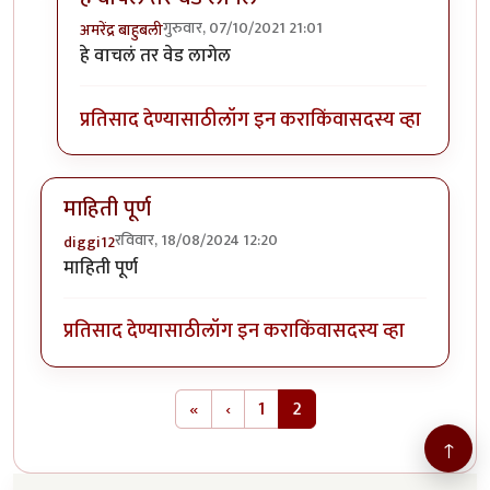
गुरुवार, 07/10/2021 21:01
अमरेंद्र बाहुबली
In reply to
शोधता शोधता ही माहिती सापडली
by
Rajesh18
हे वाचलं तर वेड लागेल
प्रतिसाद देण्यासाठी
लॉग इन करा
किंवा
सदस्य व्हा
माहिती पूर्ण
रविवार, 18/08/2024 12:20
diggi12
माहिती पूर्ण
प्रतिसाद देण्यासाठी
लॉग इन करा
किंवा
सदस्य व्हा
Pagination
First page
Previous page
«
‹
1
2
↑