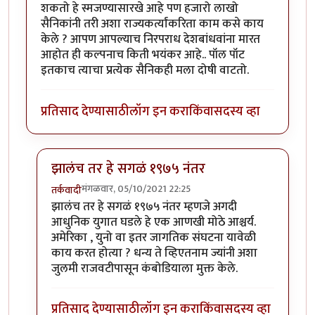
शकतो हे स्मजण्यासारखे आहे पण हजारो लाखो
सैनिकांनी तरी अशा राज्यकर्त्यांकरिता काम कसे काय
केले ? आपण आपल्याच निरपराध देशबांधवांना मारत
आहोत ही कल्पनाच किती भयंकर आहे.. पॉल पॉट
इतकाच त्याचा प्रत्येक सैनिकही मला दोषी वाटतो.
प्रतिसाद देण्यासाठी
लॉग इन करा
किंवा
सदस्य व्हा
झालंच तर हे सगळं १९७५ नंतर
मंगळवार, 05/10/2021 22:25
तर्कवादी
In reply to
भयंकर
by
तर्कवादी
झालंच तर हे सगळं १९७५ नंतर म्हणजे अगदी
आधुनिक युगात घडले हे एक आणखी मोठे आश्चर्य.
अमेरिका , युनो वा इतर जागतिक संघटना यावेळी
काय करत होत्या ? धन्य ते व्हिएतनाम ज्यांनी अशा
जुलमी राजवटीपासून कंबोडियाला मुक्त केले.
प्रतिसाद देण्यासाठी
लॉग इन करा
किंवा
सदस्य व्हा