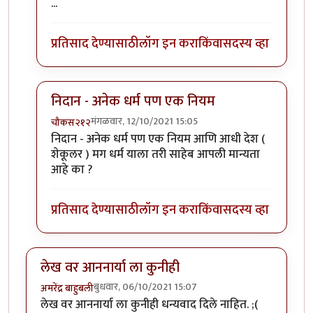
In reply to
म्हणून मला हे अयोग्य वाटत
by
Rajesh188
...
प्रतिसाद देण्यासाठी
लॉग इन करा
किंवा
सदस्य व्हा
निदान - अनेक धर्म पण एक नियम
मंगळवार, 12/10/2021 15:05
चौकस२१२
In reply to
म्हणून मला हे अयोग्य वाटत
by
Rajesh188
निदान - अनेक धर्म पण एक नियम आणि आधी देश (
शेकूलर ) मग धर्म याला तरी साहेब आपली मान्यता
आहे का ?
प्रतिसाद देण्यासाठी
लॉग इन करा
किंवा
सदस्य व्हा
लेख वर आननार्या ला कुनीही
बुधवार, 06/10/2021 15:07
अमरेंद्र बाहुबली
लेख वर आननार्या ला कुनीही धन्यवाद दिले नाहित. ;(