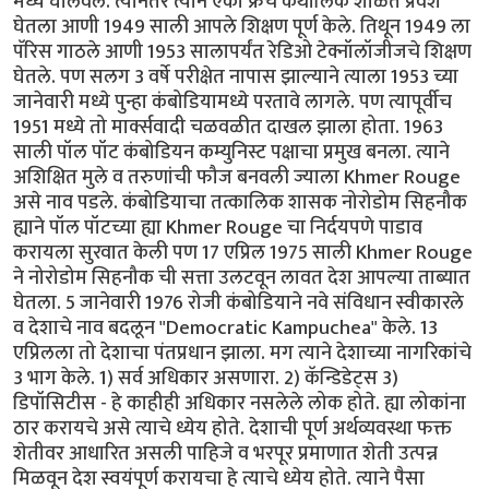
मध्ये घालवले. त्यानंतर त्याने एका फ्रेंच कॅथॉलिक शाळेत प्रवेश
घेतला आणी 1949 साली आपले शिक्षण पूर्ण केले. तिथून 1949 ला
पॅरिस गाठले आणी 1953 सालापर्यंत रेडिओ टेक्नॉलॉजीजचे शिक्षण
घेतले. पण सलग 3 वर्षे परीक्षेत नापास झाल्याने त्याला 1953 च्या
जानेवारी मध्ये पुन्हा कंबोडियामध्ये परतावे लागले. पण त्यापूर्वीच
1951 मध्ये तो मार्क्सवादी चळवळीत दाखल झाला होता. 1963
साली पॉल पॉट कंबोडियन कम्युनिस्ट पक्षाचा प्रमुख बनला. त्याने
अशिक्षित मुले व तरुणांची फौज बनवली ज्याला Khmer Rouge
असे नाव पडले. कंबोडियाचा तत्कालिक शासक नोरोडोम सिहनौक
ह्याने पॉल पॉटच्या ह्या Khmer Rouge चा निर्दयपणे पाडाव
करायला सुरवात केली पण 17 एप्रिल 1975 साली Khmer Rouge
ने नोरोडोम सिहनौक ची सत्ता उलटवून लावत देश आपल्या ताब्यात
घेतला. 5 जानेवारी 1976 रोजी कंबोडियाने नवे संविधान स्वीकारले
व देशाचे नाव बदलून "Democratic Kampuchea" केले. 13
एप्रिलला तो देशाचा पंतप्रधान झाला. मग त्याने देशाच्या नागरिकांचे
3 भाग केले. 1) सर्व अधिकार असणारा. 2) कॅन्डिडेट्स 3)
डिपॉसिटीस - हे काहीही अधिकार नसलेले लोक होते. ह्या लोकांना
ठार करायचे असे त्याचे ध्येय होते. देशाची पूर्ण अर्थव्यवस्था फक्त
शेतीवर आधारित असली पाहिजे व भरपूर प्रमाणात शेती उत्पन्न
मिळवून देश स्वयंपूर्ण करायचा हे त्याचे ध्येय होते. त्याने पैसा