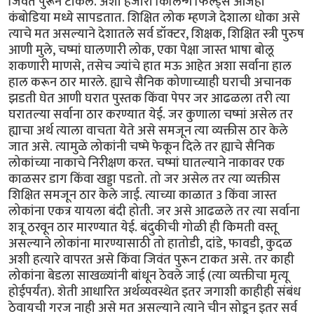
जिवंत पुरून टाकले. अशी हजारो किलिन्ग फिल्ड्स आजही
कंबोडिया मध्ये सापडतात. शिक्षित लोक म्हणजे देशाला धोका असे
त्याचे मत असल्याने देशातले सर्व डॉक्टर, शिक्षक, शिक्षित स्त्री पुरुष
आणी मुले, चष्मां घालणारी लोक, एका पेक्षा जास्त भाषा बोलू
शकणारी माणसे, तसेच ज्यांचे हात मऊ आहेत अशा सर्वाना हाल
हाल करून ठार मारले. ह्याचे सैनिक कोणाच्याही घराची अचानक
झडती घेत आणी घरात पुस्तक किंवा पेपर जर आढळला तरी त्या
घरातल्या सर्वाना ठार करण्यात येई. जर कुणाला चष्मां असेल तर
ह्याचा अर्थ त्याला वाचता येते असे समजून त्या व्यक्तीस ठार केले
जात असे. त्यामुळे लोकांनी चष्मे फेकून दिले तर ह्याचे सैनिक
लोकांच्या नाकाचे निरीक्षण करत. चष्मां घातल्याने नाकावर एक
काळसर डाग किंवा खड्डा पडतो. तो जर असेल तर त्या व्यक्तीस
शिक्षित समजून ठार केले जाई. त्याच्या काळात 3 किंवा जास्त
लोकांना एकत्र यायला बंदी होती. जर असे आढळले तर त्या सर्वाना
शत्रू ठरवून ठार मारण्यात येई. बंदुकीची गोळी ही किमती वस्तू
असल्याने लोकांना मारण्यासाठी तो हातोडी, दांडे, फावडी, कुदळ
अशी हत्यारे वापरत असे किंवा जिवंत पुरून टाकत असे. तर काही
लोकांना बेडला साखळ्यांनी बांधून ठेवले जाई (त्या व्यक्तीचा मृत्यू
होईपर्यंत). शेती आधारित अर्थव्यवस्थेत इतर जगाशी काहीही संबंध
ठेवायची गरज नाही असे मत असल्याने त्याने चीन सोडून इतर सर्व