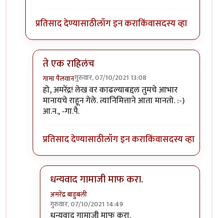
प्रतिसाद देण्यासाठी
लॉग इन करा
किंवा
सदस्य व्हा
ते एक राहिलंच
गुरुवार, 07/10/2021 13:08
गामा पैलवान
In reply to
गामाजी पुर्णपणे विरोधी माहीती
by
अमरेंद्र बाहु
हो, अमरेंद्र! लेख वर काढल्याबद्दल तुमचे आभार
मानायचे राहून गेले. त्यानिमित्ताने आता मानतो. :-)
आ.न., -गा.पै.
प्रतिसाद देण्यासाठी
लॉग इन करा
किंवा
सदस्य व्हा
धन्यवाद गामाजी माफ करा.
अमरेंद्र बाहुबली
गुरुवार, 07/10/2021 14:49
In reply to
ते एक राहिलंच
by
गामा पैलवान
धन्यवाद गामाजी माफ करा.