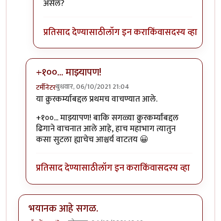
असेल?
प्रतिसाद देण्यासाठी
लॉग इन करा
किंवा
सदस्य व्हा
+१००... माझ्यापण!
बुधवार, 06/10/2021 21:04
टर्मीनेटर
In reply to
या क्रुरकर्म्याबद्दल प्रथमच
by
चौथा कोनाडा
या क्रुरकर्म्याबद्दल प्रथमच वाचण्यात आले.
+१००... माझ्यापण! बाकि सगळ्या क्रुरकर्म्यांबद्दल
ढिगाने वाचनात आले आहे, हाच महाभाग त्यातुन
कसा सुटला ह्याचेच आश्चर्य वाटतय 😀
प्रतिसाद देण्यासाठी
लॉग इन करा
किंवा
सदस्य व्हा
भयानक आहे सगळ.