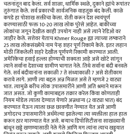
चलनातून बाद केला. सर्व शाळा, धार्मिक स्थळे, दुकाने ह्यांचे रूपांतर
तुरुंगात केले. सर्व प्रकारची सार्वजनिक वाहतूक बंद केली. काळे
कपडे हा पोशाख सक्तीचा केला. शेती करून देश स्वयंपूर्ण
करण्यासाठी फक्त 10-20 लाख लोक पुरेसे आहेत. बाकीच्या
लोकांचा जगून देखील काही उपयोग नाही असे त्याने रेडिओ वर
जाहीर केले. सत्तेवर येताच Khmer Rouge ह्या त्याच्या लष्कराने
25 लाख लोकसंख्येचे नाम पेन्ह शहर पूर्ण रिकामे केले. इतर लहान
मोठी जिंकलेली शहरे देखील पूर्णपणे रिकामी करण्यात आली.
अमेरिकेचा हवाई हल्ला होण्याची शक्यता आहे असे खोटे सांगून
त्याने सर्वाना देशाच्या ग्रामीण भागात नेले. तिथे सर्वाना बंदी बनवले
गेले. सर्व बंदीवानांना सकाळी 7 ते संध्याकाळी 7 असे शेतीकाम
करावे लागे. आणी त्या बद्दल अन्न मिळत असे ते म्हणजे 2 वाट्या
भात. त्यामुळे बरीच लोक उपासमारीने आणी अति श्रमाने मारून
जात असत. जो कुणी कामाबद्दल तक्रार करेल किंवा कोणताही
नियम मोडेल त्याला देण्यात येणारे अन्नधान्य (2 वाट्या भात) बंद
करण्यात येऊन त्याला छळ छावणीत नेण्यात येत असे आणी
अगोदरच उपासमारीने अर्धमेल्या झालेल्या त्या व्यक्तीला हाल हाल
करून ठार मारण्यात येत असे. बऱ्याच डिपॉसिटीसना साखळ्यानी
बांधून खड्डे खणण्यासाठी नेले गेले आणि मग त्यांना त्याच खड्ड्यात