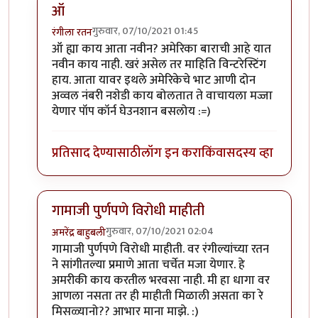
ऑ
गुरुवार, 07/10/2021 01:45
रंगीला रतन
In reply to
निरपराध्यांचं शिरकाण कोणी केलं ?
by
गामा पैल
ऑ ह्या काय आता नवीन? अमेरिका बाराची आहे यात
नवीन काय नाही. खरं असेल तर माहिति विन्टरेस्टिंग
हाय. आता यावर इथले अमेरिकेचे भाट आणी दोन
अव्वल नंबरी नशेडी काय बोलतात ते वाचायला मज्जा
येणार पॉप कॉर्न घेउनशान बसलोय :=)
प्रतिसाद देण्यासाठी
लॉग इन करा
किंवा
सदस्य व्हा
गामाजी पुर्णपणे विरोधी माहीती
गुरुवार, 07/10/2021 02:04
अमरेंद्र बाहुबली
In reply to
निरपराध्यांचं शिरकाण कोणी केलं ?
by
गामा पैल
गामाजी पुर्णपणे विरोधी माहीती. वर रंगील्यांच्या रतन
ने सांगीतल्या प्रमाणे आता चर्चेत मजा येणार. हे
अमरीकी काय करतील भरवसा नाही. मी हा धागा वर
आणला नसता तर ही माहीती मिळाली असता का रे
मिसळ्यानो?? आभार माना माझे. :)