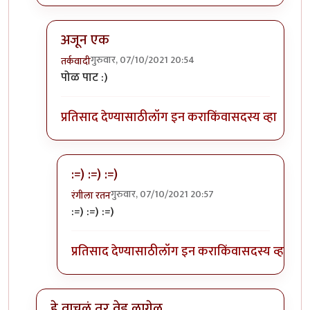
अजून एक
गुरुवार, 07/10/2021 20:54
तर्कवादी
In reply to
पॉल पॉट = पोल भांडे :=) :=) :=)
by
रंगीला रतन
पोळ पाट :)
प्रतिसाद देण्यासाठी
लॉग इन करा
किंवा
सदस्य व्हा
:=) :=) :=)
गुरुवार, 07/10/2021 20:57
रंगीला रतन
In reply to
अजून एक
by
तर्कवादी
:=) :=) :=)
प्रतिसाद देण्यासाठी
लॉग इन करा
किंवा
सदस्य व्हा
हे वाचलं तर वेड लागेल