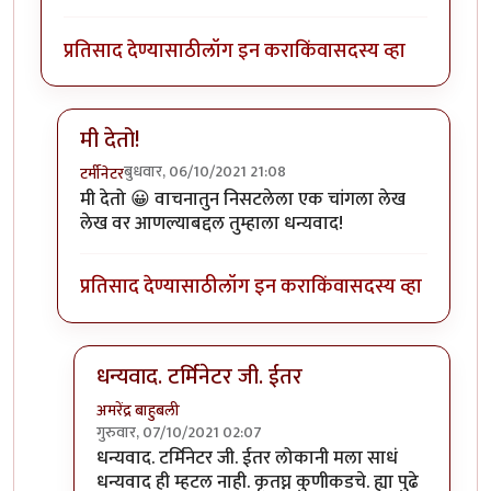
प्रतिसाद देण्यासाठी
लॉग इन करा
किंवा
सदस्य व्हा
मी देतो!
बुधवार, 06/10/2021 21:08
टर्मीनेटर
In reply to
लेख वर आननार्या ला कुनीही
by
अमरेंद्र बाहुबली
मी देतो 😀 वाचनातुन निसटलेला एक चांगला लेख
लेख वर आणल्याबद्दल तुम्हाला धन्यवाद!
प्रतिसाद देण्यासाठी
लॉग इन करा
किंवा
सदस्य व्हा
धन्यवाद. टर्मिनेटर जी. ईतर
अमरेंद्र बाहुबली
गुरुवार, 07/10/2021 02:07
In reply to
मी देतो!
by
टर्मीनेटर
धन्यवाद. टर्मिनेटर जी. ईतर लोकानी मला साधं
धन्यवाद ही म्हटल नाही. कृतघ्न कुणीकडचे. ह्या पुढे