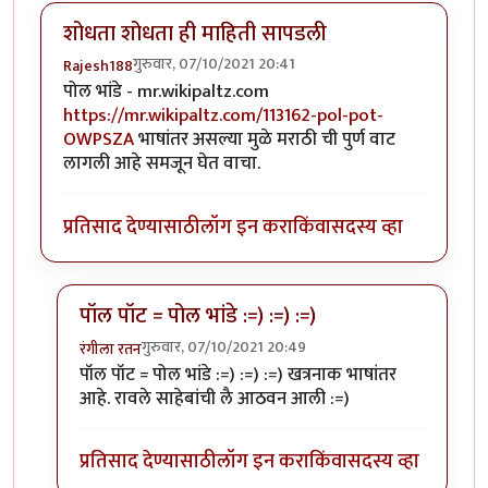
शोधता शोधता ही माहिती सापडली
गुरुवार, 07/10/2021 20:41
Rajesh188
पोल भांडे - mr.wikipaltz.com
https://mr.wikipaltz.com/113162-pol-pot-
OWPSZA
भाषांतर असल्या मुळे मराठी ची पुर्ण वाट
लागली आहे समजून घेत वाचा.
प्रतिसाद देण्यासाठी
लॉग इन करा
किंवा
सदस्य व्हा
पॉल पॉट = पोल भांडे :=) :=) :=)
गुरुवार, 07/10/2021 20:49
रंगीला रतन
In reply to
शोधता शोधता ही माहिती सापडली
by
Rajesh18
पॉल पॉट = पोल भांडे :=) :=) :=) खत्रनाक भाषांतर
आहे. रावले साहेबांची लै आठवन आली :=)
प्रतिसाद देण्यासाठी
लॉग इन करा
किंवा
सदस्य व्हा