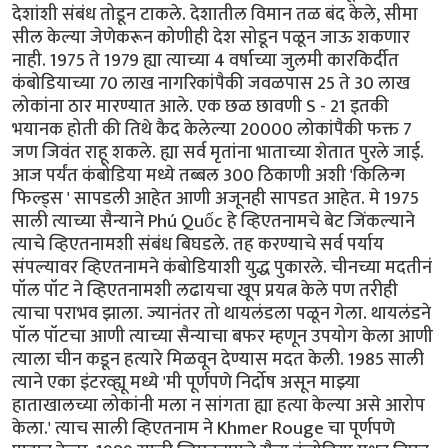
देशांशी संबंध तोडून टाकले. देशातील विमान तळ बंद केले, सीमा
सील केल्या जेणेकरून कोणीही देश सोडून पळून जाऊ शकणार
नाही. 1975 ते 1979 ह्या त्याच्या 4 वर्षाच्या जुलमी कारकिर्दीत
कंबोडियाच्या 70 लाख नागरिकांपैकी जवळपास 25 ते 30 लाख
लोकांना ठार मारण्यात आले. एक छळ छावणी S - 21 इतकी
भयानक होती की तिथे कैद केलेल्या 20000 लोकांपैकी फक्त 7
जण जिवंत राहू शकले. ह्या सर्व मृतांना भाताच्या शेतात पुरले जाई.
आज पर्यंत कंबोडिया मध्ये तब्बल 300 ठिकाणी अशी 'किलिन्ग
फिल्ड्स ' सापडली आहेत आणी अजूनही सापडत आहेत. मे 1975
साली त्याच्या सैन्याने Phú Quốc हे व्हिएतनामचे बेट जिंकल्याने
त्याचे व्हिएतनामशी संबंध बिघडले. तह करण्याचे सर्व पर्याय
संपल्यावर व्हिएतनामने कंबोडियाशी युद्ध पुकारले. चीनच्या मदतीनं
पॉल पॉट ने व्हिएतनामशी लढायचा खूप प्रयत्न केले पण तरीही
त्याचा पराभव झाला. ज्यानंतर तो थायलंडला पळून गेला. थायलंडने
पॉल पॉटचा आणी त्याच्या सैन्याचा बफर म्हणून उपयोग केला आणी
त्याला चीन कडून हत्यारे मिळवून देण्यास मदत केली. 1985 साली
त्याने एका इंटरव्ह्यू मध्ये 'मी पूर्णपणे निर्दोष असून माझ्या
हाताखालच्या लोकांनी मला न सांगता ह्या हत्या केल्या असे आरोप
केला.' त्याच साली व्हिएतनाम ने Khmer Rouge चा पूर्णपणे