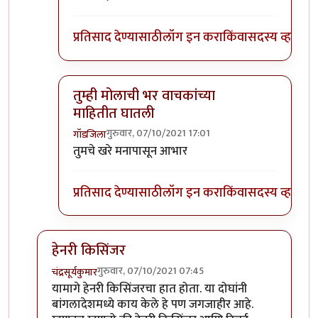
प्रतिसाद देण्यासाठी
लॉग इन करा
किंवा
सदस्य व्हा
तुम्ही मोलाची भर वाचकांच्या
माहितीत घातली
गुरुवार, 07/10/2021 17:01
गॉडजिला
In reply to
ते एक राहिलंच
by
गामा पैलवान
तुमचे खरे मनापासून आभार
प्रतिसाद देण्यासाठी
लॉग इन करा
किंवा
सदस्य व्हा
हेनरी किसिंजर
गुरुवार, 07/10/2021 07:45
चंद्रसूर्यकुमार
In reply to
निरपराध्यांचं शिरकाण कोणी केलं ?
by
गामा पैल
यामागे हेनरी किसिंजरचा हात होता. या दोघांनी
बांगलादेशमध्ये काय केले हे पण जगजाहीर आहे.