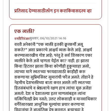
प्रतिसाद देण्यासाठी
लॉग इन करा
किंवा
सदस्य व्हा
एक व्यक्ती?
बुधवार, 06/10/2021 14:16
नगरीनिरंजन
वरती अनेकांनी “एक व्यक्ती इतकी क्रूरकर्मी असू
शकते?“ अशा प्रकारचे आश्चर्य व्यक्त केले आहे. आश्चर्य
करण्यासारखीच गोष्ट आहे; परंतु हे सर्व शिरकाण एका
व्यक्तीने केले असे म्हणता येईल का? नाही. हा झाला
किंवा हिटलर झाला किंवा कोणीही हुकूमशहा असो,
त्याच्या मागे स्वतःच्या फायद्यासाठी काहीही करु
शकणार्‍या सुप्रिमसिस्ट सुमारांची फौज असते. तोंडाने हे
नेहमीच देशभक्तीच्या बाता करत असले तरी स्वतःच्या
हितसंबंधांचे व श्रेष्ठत्वाचे रक्षण हाच त्यांचा मूळ अजेंडा
असतो. देश व देशातल्या इतर माणसांबद्दल त्यांना
यत्किंचितही प्रेम नसते; उलट लोकशाही व मानवाधिकार
वगैरेंसारख्या आधुनिक मूल्यांचा प्रचार करणार्‍या
विद्वानांचा ते आत्यंतिक द्वेष करतात. बर्‍याचदा हे