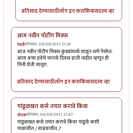
प्रतिसाद देण्यासाठी
लॉग इन करा
किंवा
सदस्य व्हा
आज नवीन पॉटींग मिक्स
सोमवार, 04/09/2017 21:24
रेवती
आज नवीन पॉटींग मिक्स कुंड्यांमध्ये घालून धणे पेरलेत.
आता बर्‍या हवेचे फारसे दिवस हाती नाहीत म्हणून ही
मिनी शेती चालूए.
प्रतिसाद देण्यासाठी
लॉग इन करा
किंवा
सदस्य व्हा
गांडूळखत कसे तयार करावे किंवा
सोमवार, 04/09/2017 21:47
मोदक
गांडूळखत कसे तयार करावे किंवा गांडूळे कशी
पाळावीत / वाढवावीत..?