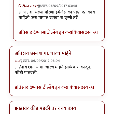
बुधवार, 06/09/2017 03:48
पिलीयन रायडर
In reply to
फारच चांगली माहिती देताय काका
by
पिलीयन र
आज अशा भल्या मोठ्या इमेजेस का पडताएत काय
माहिती. जरा मापात बसवा ना कुणी तरी!
प्रतिसाद देण्यासाठी
लॉग इन करा
किंवा
सदस्य व्हा
अतिशय छान धागा. चारच महिने
बुधवार, 06/09/2017 08:04
रम्या
अतिशय छान धागा. चारच महिने झाले बाग बनवून.
फोटो पाठवतो.
प्रतिसाद देण्यासाठी
लॉग इन करा
किंवा
सदस्य व्हा
झाडावर कीड पडली तर काय काय