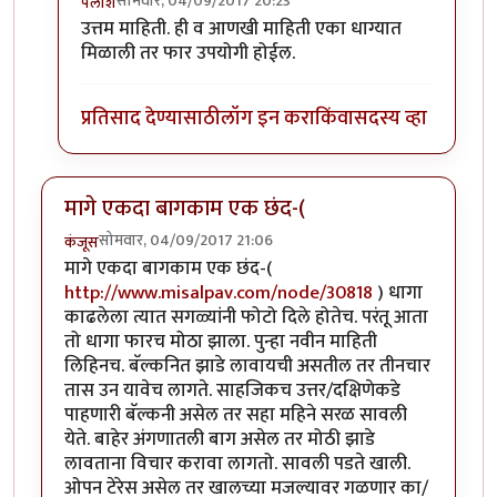
सोमवार, 04/09/2017 20:23
पलाश
In reply to
शंभर रु किलोच्या डाळीच्या
by
कंजूस
उत्तम माहिती. ही व आणखी माहिती एका धाग्यात
मिळाली तर फार उपयोगी होईल.
प्रतिसाद देण्यासाठी
लॉग इन करा
किंवा
सदस्य व्हा
मागे एकदा बागकाम एक छंद-(
सोमवार, 04/09/2017 21:06
कंजूस
मागे एकदा बागकाम एक छंद-(
http://www.misalpav.com/node/30818
) धागा
काढलेला त्यात सगळ्यांनी फोटो दिले होतेच. परंतू आता
तो धागा फारच मोठा झाला. पुन्हा नवीन माहिती
लिहिनच. बॅल्कनित झाडे लावायची असतील तर तीनचार
तास उन यावेच लागते. साहजिकच उत्तर/दक्षिणेकडे
पाहणारी बॅल्कनी असेल तर सहा महिने सरळ सावली
येते. बाहेर अंगणातली बाग असेल तर मोठी झाडे
लावताना विचार करावा लागतो. सावली पडते खाली.
ओपन टेरेस असेल तर खालच्या मजल्यावर गळणार का/