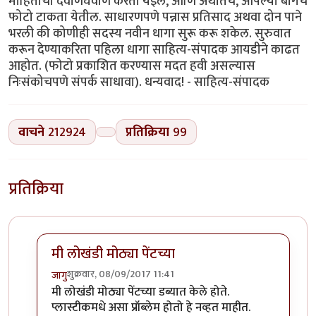
माहितीची देवाणघेवाण करता येईल, आणि अर्थातच, आपल्या बागेचे
फोटो टाकता येतील. साधारणपणे पन्नास प्रतिसाद अथवा दोन पाने
भरली की कोणीही सदस्य नवीन धागा सुरू करू शकेल. सुरुवात
करून देण्याकरिता पहिला धागा साहित्य-संपादक आयडीने काढत
आहोत. (फोटो प्रकाशित करण्यास मदत हवी असल्यास
निःसंकोचपणे संपर्क साधावा). धन्यवाद! - साहित्य-संपादक
वाचने
212924
प्रतिक्रिया
99
प्रतिक्रिया
मी लोखंडी मोठ्या पेंटच्या
शुक्रवार, 08/09/2017 11:41
जागु
In reply to
एक मदत हवी आहे.
by
मोदक
मी लोखंडी मोठ्या पेंटच्या डब्यात केले होते.
प्लास्टीकमधे असा प्रॉब्लेम होतो हे नव्हत माहीत.