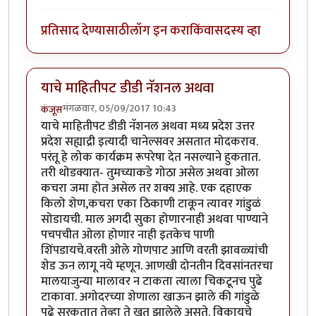
प्रतिसाद देण्यासाठी
लॉग इन करा
किंवा
सदस्य व्हा
याचे माहितीपट डीडी नॅशनल अथवा
मंगळवार, 05/09/2017 10:43
कंजूस
याचे माहितीपट डीडी नॅशनल अथवा मध्य प्रदेश उत्तर
प्रदेश सह्याद्री इत्यादी चानेल्सवर असतात मोदकराव.
परंतू हे लोक कार्यक्रम रूपरेषा देत नसल्याने हुकतात.
तरी थोडक्यात- तुमच्याकडे गोठा असेल अथवा ओला
कचरा जमा होत असेल तर शक्य आहे. एक दहाएक
किलो शेण,कचरा एका ठिकाणी टाकून त्यावर गांडुळं
सोडायची. माल अगदी सुका होणारनाही अथवा पाण्याने
पचपचीत ओला होणार नाही इतकेच पाणी
शिंपडायचे.वरती ओले गोणपाट आणि वरती झावळ्यांची
शेड ऊन लागू नये म्हणून. आणखी दोनतीन दिवसांनतरचा
मालयाजुन्या मालावर न टाकता त्याला चिकटूनच पुढे
टाकावा. अगोदरच्या शेणाला खाऊन झाले की गांडुळे
पुढे सरकतात तेव्हा ते खत झालेले असते. विकायचे