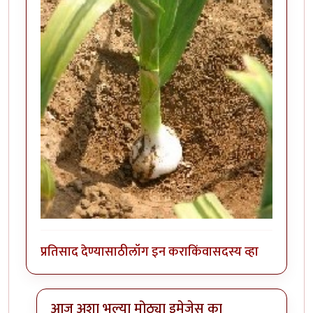
प्रतिसाद देण्यासाठी
लॉग इन करा
किंवा
सदस्य व्हा
आज अशा भल्या मोठ्या इमेजेस का