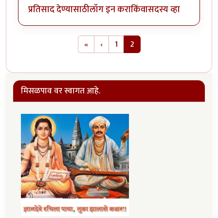
प्रतिसाद देण्यासाठी
लॉग इन करा
किंवा
सदस्य व्हा
Pagination
First page
Previous page
«
‹
1
2
मिसळपाव वर स्वागत आहे.