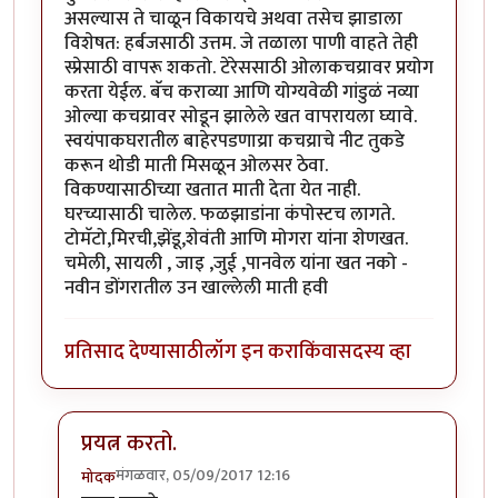
असल्यास ते चाळून विकायचे अथवा तसेच झाडाला
विशेषत: हर्बजसाठी उत्तम. जे तळाला पाणी वाहते तेही
स्प्रेसाठी वापरू शकतो. टेरेससाठी ओलाकचय्रावर प्रयोग
करता येईल. बॅच कराव्या आणि योग्यवेळी गांडुळं नव्या
ओल्या कचय्रावर सोडून झालेले खत वापरायला घ्यावे.
स्वयंपाकघरातील बाहेरपडणाय्रा कचय्राचे नीट तुकडे
करून थोडी माती मिसळून ओलसर ठेवा.
विकण्यासाठीच्या खतात माती देता येत नाही.
घरच्यासाठी चालेल. फळझाडांना कंपोस्टच लागते.
टोमॅटो,मिरची,झेंडू,शेवंती आणि मोगरा यांना शेणखत.
चमेली, सायली , जाइ ,जुई ,पानवेल यांना खत नको -
नवीन डोंगरातील उन खाल्लेली माती हवी
प्रतिसाद देण्यासाठी
लॉग इन करा
किंवा
सदस्य व्हा
प्रयत्न करतो.
मंगळवार, 05/09/2017 12:16
मोदक