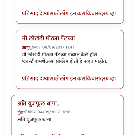
प्रतिसाद देण्यासाठी
लॉग इन करा
किंवा
सदस्य व्हा
मी लोखंडी मोठ्या पेंटच्या
शुक्रवार, 08/09/2017 11:41
जागु
In reply to
एक मदत हवी आहे.
by
मोदक
मी लोखंडी मोठ्या पेंटच्या डब्यात केले होते.
प्लास्टीकमधे असा प्रॉब्लेम होतो हे नव्हत माहीत.
प्रतिसाद देण्यासाठी
लॉग इन करा
किंवा
सदस्य व्हा
अति युजफूल धागा..
सोमवार, 04/09/2017 16:56
पुंबा
अति युजफूल धागा..