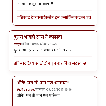
In reply to
आता दुसरा भाग काढा कुणीतरी.
by
एस
तो मान कंजूस काकांचा!!
प्रतिसाद देण्यासाठी
लॉग इन करा
किंवा
सदस्य व्हा
दुसरा भागही सासं ने काढावा.
शनिवार, 09/09/2017 15:23
कंजूस
दुसरा भागही सासं ने काढावा. ओपन सोर्स.
प्रतिसाद देण्यासाठी
लॉग इन करा
किंवा
सदस्य व्हा
ओके. मग तो मान एस भाऊंचा!!
शनिवार, 09/09/2017 16:16
पिलीयन रायडर
In reply to
दुसरा भागही सासं ने काढावा.
by
कंजूस
ओके. मग तो मान एस भाऊंचा!!