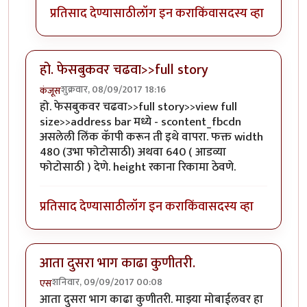
प्रतिसाद देण्यासाठी
लॉग इन करा
किंवा
सदस्य व्हा
हो. फेसबुकवर चढवा>>full story
शुक्रवार, 08/09/2017 18:16
कंजूस
हो. फेसबुकवर चढवा>>full story>>view full
size>>address bar मध्ये - scontent_fbcdn
असलेली लिंक कॅापी करून ती इथे वापरा. फक्त width
480 (उभा फोटोसाठी) अथवा 640 ( आडव्या
फोटोसाठी ) देणे. height रकाना रिकामा ठेवणे.
प्रतिसाद देण्यासाठी
लॉग इन करा
किंवा
सदस्य व्हा
आता दुसरा भाग काढा कुणीतरी.
शनिवार, 09/09/2017 00:08
एस
आता दुसरा भाग काढा कुणीतरी. माझ्या मोबाईलवर हा