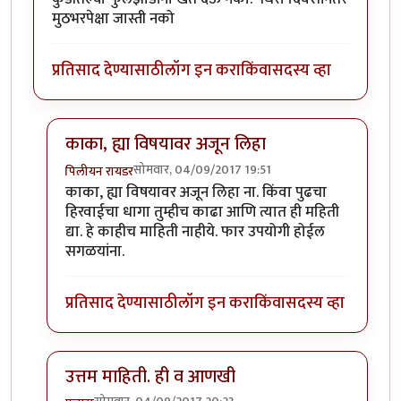
मुठभरपेक्षा जास्ती नको
प्रतिसाद देण्यासाठी
लॉग इन करा
किंवा
सदस्य व्हा
काका, ह्या विषयावर अजून लिहा
सोमवार, 04/09/2017 19:51
पिलीयन रायडर
In reply to
शंभर रु किलोच्या डाळीच्या
by
कंजूस
काका, ह्या विषयावर अजून लिहा ना. किंवा पुढचा
हिरवाईचा धागा तुम्हीच काढा आणि त्यात ही महिती
द्या. हे काहीच माहिती नाहीये. फार उपयोगी होईल
सगळयांना.
प्रतिसाद देण्यासाठी
लॉग इन करा
किंवा
सदस्य व्हा
उत्तम माहिती. ही व आणखी