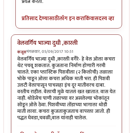
In reply to
याचे माहितीपट डीडी नॅशनल अथवा
by
कंजूस
प्रयत्न करतो.
प्रतिसाद देण्यासाठी
लॉग इन करा
किंवा
सदस्य व्हा
वेलवर्गिय भाज्या दुधी ,कारली
मंगळवार, 05/09/2017 10:51
कंजूस
वेलवर्गिय भाज्या दुधी ,कारली वगैरे- हे वेल ओला कचरा
थेट पचवू शकतात. कुजताना निर्माण होणारी गरमी
चालते. एका प्लास्टिक पिशवीला (२ किलोची) तळाला
भोके पाडून ओला कचरा अधिक माती भरा. ही पिशवी
उलटी वेलापासून पाचसहा इंच दूर मातीवरच दाबा.
वरतीच राहील. वेलाची मुळे यातलं खत खातात. वास येत
नाही. थोडेसेच पाणी तळाच्या वर असलेल्या भोकांतून
सोडून ओले ठेवा. पिशवीच्या तोंडाच्या भागाला थोडी
माती लावा. कचरा कुजताकुजताच वापरला जातो. ही
पद्धत घेवडा,चवळी,वाल यांनाही चालेल.