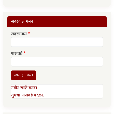
सदस्य आगमन
सदस्यनाम
पासवर्ड
लॉग इन करा
नवीन खाते बनवा
तुमचा पासवर्ड बदला.