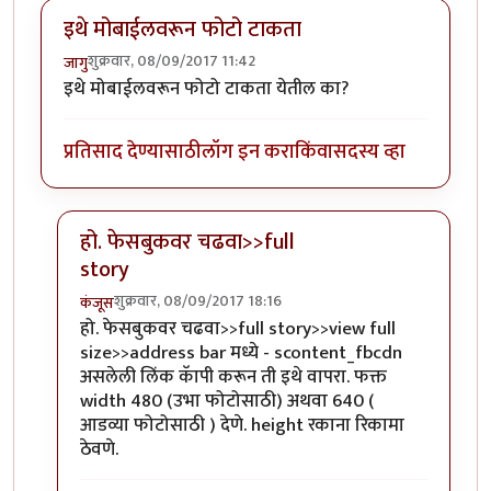
इथे मोबाईलवरून फोटो टाकता
शुक्रवार, 08/09/2017 11:42
जागु
इथे मोबाईलवरून फोटो टाकता येतील का?
प्रतिसाद देण्यासाठी
लॉग इन करा
किंवा
सदस्य व्हा
हो. फेसबुकवर चढवा>>full
story
शुक्रवार, 08/09/2017 18:16
कंजूस
In reply to
इथे मोबाईलवरून फोटो टाकता
by
जागु
हो. फेसबुकवर चढवा>>full story>>view full
size>>address bar मध्ये - scontent_fbcdn
असलेली लिंक कॅापी करून ती इथे वापरा. फक्त
width 480 (उभा फोटोसाठी) अथवा 640 (
आडव्या फोटोसाठी ) देणे. height रकाना रिकामा
ठेवणे.