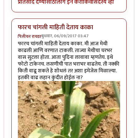
प्रतिसाद देण्यासाठी
लॉग इन करा
किंवा
सदस्य व्हा
फारच चांगली माहिती देताय काका
बुधवार, 06/09/2017 03:47
पिलीयन रायडर
फारच चांगली माहिती देताय काका. मी आज मेथी
काढली आणि वरणात टाकली. ताज्या मेथीचा घरभर
वास सुटला होता. आता पुदिना लावावा म्हणतेय. इथे
फोटो टाकेनच. लसणीची पात भराभर वाढतेय. ती नक्की
किती वाढू शकते हे शोधलं तर अशा इमेजेस मिळाल्या.
इतकी वाढ लहान कुंदीत होईल ना?