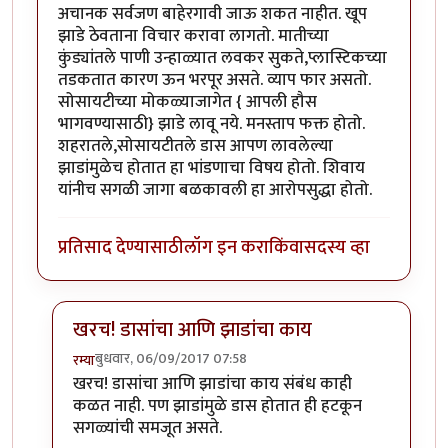
अचानक सर्वजण बाहेरगावी जाऊ शकत नाहीत. खूप
झाडे ठेवताना विचार करावा लागतो. मातीच्या
कुंड्यांतले पाणी उन्हाळ्यात लवकर सुकते,प्लास्टिकच्या
तडकतात कारण ऊन भरपूर असते. व्याप फार असतो.
सोसायटीच्या मोकळ्याजागेत { आपली हौस
भागवण्यासाठी} झाडे लावू नये. मनस्ताप फक्त होतो.
शहरातले,सोसायटीतले डास आपण लावलेल्या
झाडांमुळेच होतात हा भांडणाचा विषय होतो. शिवाय
यांनीच सगळी जागा बळकावली हा आरोपसुद्धा होतो.
प्रतिसाद देण्यासाठी
लॉग इन करा
किंवा
सदस्य व्हा
खरच! डासांचा आणि झाडांचा काय
बुधवार, 06/09/2017 07:58
रम्या
In reply to
मागे एकदा बागकाम एक छंद-(
by
कंजूस
खरच! डासांचा आणि झाडांचा काय संबंध काही
कळत नाही. पण झाडांमुळे डास होतात ही हटकून
सगळ्यांची समजूत असते.