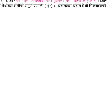
17 - 00:17
बाजारा
मेथी कशी लावायची? मेथ्या पुरायच्या की मेथीच्या कांड्याच?
च्या शेतीची संपूर्ण प्रणाली ( ;) :) )...
घरातल्या-घरात मेथी पिकवायची 