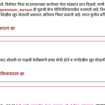
 शकतो. विशेषतः फिश बाउलसारख्या काचेच्या गोल भांड्यात छान दिसतो. पाणी 
/Epipremnum_aureum
ही मूळची फ्रेंच पॉलिनेशियामधील वनस्पती आहे. तिथल
ानेदेखील खूप मोठाली असतात. अतिशय चिवट प्रजाती आहे. घरात कुंडीत वगैर
सदस्य व्हा
या
by
एस
च्या) सोडली तर राक्षसी वेलीप्रमाणे प्रचंड मोठी होते व पानेदेखील खूप मोठाल
ा
किंवा
सदस्य व्हा