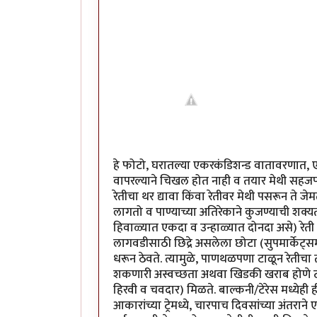
हे फोटो, घरातल्या एकरकंडिशन्ड वातावरणात, एक-
वापरल्याने चिखल होत नाही व तयार मेथी सहजपणे
रेतीचा थर द्यावा किंवा रेतीवर मेथी पसरून ते जे
लागतो व पाण्याच्या अतिरेकाने कुजण्याची शक
हिवाळ्यात एकदा व उन्हाळ्यात दोनदा असे) रेत
लागवडीसाठी छिद्रे असलेला छोटा (सुपमार्केट्समधू
धरून ठेवते. त्यामुळे, पाणथळपणा टाळून रेतीचा त
शकणारी अस्वच्छता अथवा खिडकी खराब होणे टाळत
हिरवी व चवदार) मिळते. बाल्कनी/टेरेस मध्येही 
आकारांच्या ट्रेमध्ये, चारपाच दिवसांच्या अंतरान