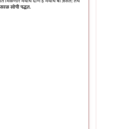
त मिळणारे मेथीचे दाणे हे मेथीचे बी असते; तेच
सरळ सोपी पद्धत.