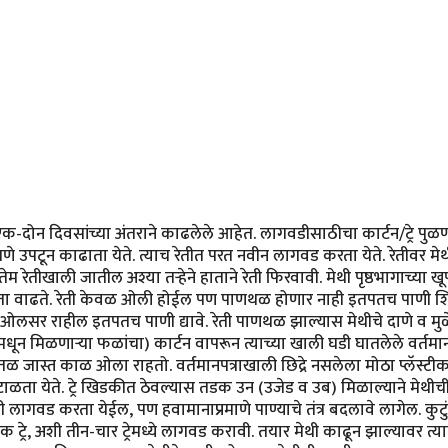
दोन दिवसांच्या अंतराने काढलेले आहेत. लागवडीसाठीचा कार्टन/ट्रे पुळणीच
 उपटून काढाता येते. त्याच रेतीत परत नवीन लागवड करता येते. रेतीवर मेथी
मतेम रेतीखाली जातील अश्या तर्‍हेने हाताने रेती फिरवावी. मेथी पृष्ठभागाच्य
्यता वाढते. रेती केवळ ओली होईल पण पाणथळ होणार नाही इतपतच पाणी शिं
ी ओलसर राहील इतपतच पाणी द्यावे. रेती पाणथळ झाल्यास मेथीचे दाणे व म
न मिळणार्‍या फळांचा) कार्टन वापरून त्याच्या खाली घडी घातलेले वर्तमानपत्
ळ जास्त काळ ओला राहतो. वर्तमानपत्राखाली छिद्रे नसलेला मोठा प्लॅस्टीकचा
ा येते. ट्रे खिडकीत ठेवल्यास तडक उन (उजेड व उब) मिळाल्याने मेथीची 
ही लागवड करता येईल, पण हवामानाप्रमाणे पाण्याचे तंत्र बदलावे लागेल. कु
े एक ट्रे, अशी तीन-चार ट्रेमध्ये लागवड करावी. तयार मेथी काढून झाल्यावर त