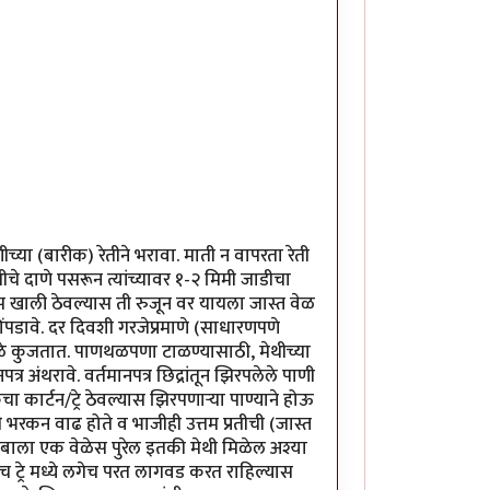
्या (बारीक) रेतीने भरावा. माती न वापरता रेती
चे दाणे पसरून त्यांच्यावर १-२ मिमी जाडीचा
ा खूप खाली ठेवल्यास ती रुजून वर यायला जास्त वेळ
पडावे. दर दिवशी गरजेप्रमाणे (साधारणपणे
ुळे कुजतात. पाणथळपणा टाळण्यासाठी, मेथीच्या
र अंथरावे. वर्तमानपत्र छिद्रांतून झिरपलेले पाणी
 कार्टन/ट्रे ठेवल्यास झिरपणार्‍या पाण्याने होऊ
भरकन वाढ होते व भाजीही उत्तम प्रतीची (जास्त
टुंबाला एक वेळेस पुरेल इतकी मेथी मिळेल अश्या
्याच ट्रे मध्ये लगेच परत लागवड करत राहिल्यास