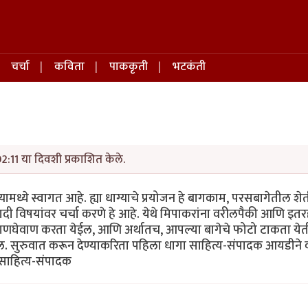
चर्चा
कविता
पाककृती
भटकंती
02:11 या दिवशी प्रकाशित केले.
यामध्ये स्वागत आहे. ह्या धाग्याचे प्रयोजन हे बागकाम, परसबागेतील शेती,
यादी विषयांवर चर्चा करणे हे आहे. येथे मिपाकरांना वरीलपैकी आणि इत
ची देवाणघेवाण करता येईल, आणि अर्थातच, आपल्या बागेचे फोटो टाकता ये
ल. सुरुवात करून देण्याकरिता पहिला धागा साहित्य-संपादक आयडीन
 साहित्य-संपादक