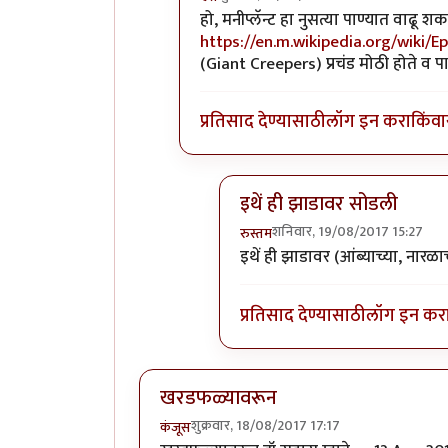
In reply to
धन्यवाद!
by
पिलीयन रायडर
हो, मनीप्लॅन्ट हा नुसत्या पाण्यात वाढू
https://en.m.wikipedia.org/wiki
(Giant Creepers) प्रचंड मोठी होते व प
प्रतिसाद देण्यासाठी
लॉग इन करा
किंवा
इथें ही झाडावर सोडली
शनिवार, 19/08/2017 15:27
रुस्तम
In reply to
हो, मनीप्लॅन्ट हा नुसत्
इथें ही झाडावर (आंब्याच्या, नारळा
प्रतिसाद देण्यासाठी
लॉग इन कर
खरडफळ्यावरून
शुक्रवार, 18/08/2017 17:17
कंजूस