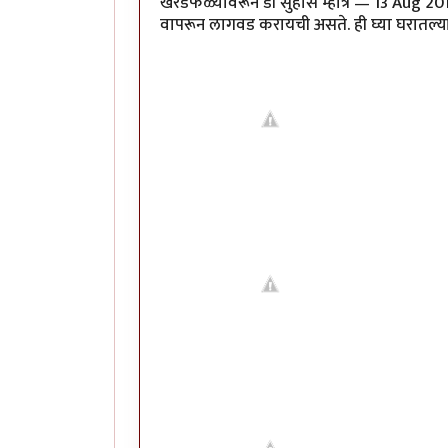
खरडफळ्यावरून डॉ सुहास म्हात्रे — 13 Aug 20
वापरून लागवड करायची असते. ही घ्या घरातल्या मेथी