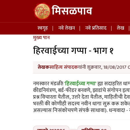
Skip to main content
मिसळपाव
Main navigation
स्वगृह
नवे लेखन
नवे प्रतिसाद
लेख
मुख्य पान
हिरवाईच्या गप्पा - भाग १
लेखक
साहित्य संपादक
यांनी शुक्रवार, 18/08/2017 
नमस्कार मंडळी!
'हिरवाईच्या गप्पा'
ह्या सदाहरित धाग्
कीडनियंत्रण, बर्ड-फीडर बनवणे, झाडांचे संगोपन इत्
प्रश्न विचारता येतील, उत्तरे देता येतील, माहिती
भरली की कोणीही सदस्य नवीन धागा सुरू करू शके
असल्यास निःसंकोचपणे संपर्क साधावा). धन्यवाद! -