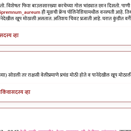
 शकतो. विशेषतः फिश बाउलसारख्या काचेच्या गोल भांड्यात छान दिसतो. पाणी 
/Epipremnum_aureum
ही मूळची फ्रेंच पॉलिनेशियामधील वनस्पती आहे. तिथल
ानेदेखील खूप मोठाली असतात. अतिशय चिवट प्रजाती आहे. घरात कुंडीत वगैर
सदस्य व्हा
या
by
एस
च्या) सोडली तर राक्षसी वेलीप्रमाणे प्रचंड मोठी होते व पानेदेखील खूप मोठाल
ा
किंवा
सदस्य व्हा