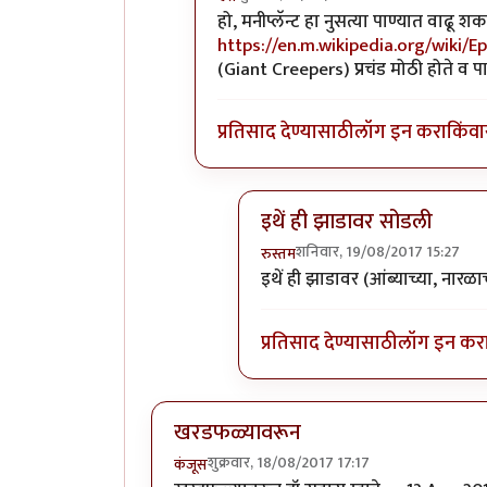
In reply to
धन्यवाद!
by
पिलीयन रायडर
हो, मनीप्लॅन्ट हा नुसत्या पाण्यात वाढू
https://en.m.wikipedia.org/wiki
(Giant Creepers) प्रचंड मोठी होते व प
प्रतिसाद देण्यासाठी
लॉग इन करा
किंवा
इथें ही झाडावर सोडली
शनिवार, 19/08/2017 15:27
रुस्तम
In reply to
हो, मनीप्लॅन्ट हा नुसत्
इथें ही झाडावर (आंब्याच्या, नारळा
प्रतिसाद देण्यासाठी
लॉग इन कर
खरडफळ्यावरून
शुक्रवार, 18/08/2017 17:17
कंजूस