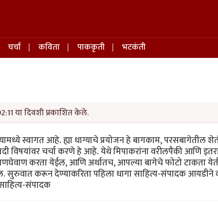
चर्चा
कविता
पाककृती
भटकंती
02:11 या दिवशी प्रकाशित केले.
यामध्ये स्वागत आहे. ह्या धाग्याचे प्रयोजन हे बागकाम, परसबागेतील शेती,
यादी विषयांवर चर्चा करणे हे आहे. येथे मिपाकरांना वरीलपैकी आणि इत
ची देवाणघेवाण करता येईल, आणि अर्थातच, आपल्या बागेचे फोटो टाकता ये
ल. सुरुवात करून देण्याकरिता पहिला धागा साहित्य-संपादक आयडीन
 साहित्य-संपादक