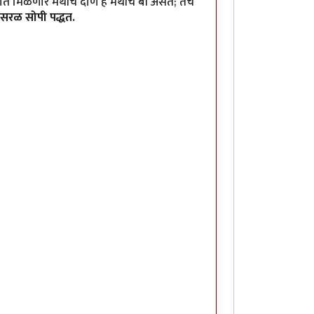
त मिळणारे मेथीचे दाणे हे मेथीचे बी असते; तेच
सरळ सोपी पद्धत.