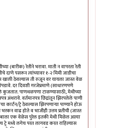
्या (बारीक) रेतीने भरावा. माती न वापरता रेती
चे दाणे पसरून त्यांच्यावर १-२ मिमी जाडीचा
ा खूप खाली ठेवल्यास ती रुजून वर यायला जास्त वेळ
पडावे. दर दिवशी गरजेप्रमाणे (साधारणपणे
ुळे कुजतात. पाणथळपणा टाळण्यासाठी, मेथीच्या
र अंथरावे. वर्तमानपत्र छिद्रांतून झिरपलेले पाणी
 कार्टन/ट्रे ठेवल्यास झिरपणार्‍या पाण्याने होऊ
भरकन वाढ होते व भाजीही उत्तम प्रतीची (जास्त
टुंबाला एक वेळेस पुरेल इतकी मेथी मिळेल अश्या
्याच ट्रे मध्ये लगेच परत लागवड करत राहिल्यास