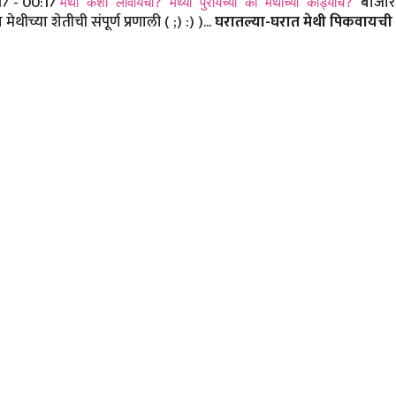
17 - 00:17
बाजारा
मेथी कशी लावायची? मेथ्या पुरायच्या की मेथीच्या कांड्याच?
च्या शेतीची संपूर्ण प्रणाली ( ;) :) )...
घरातल्या-घरात मेथी पिकवायची 