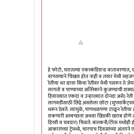
हे फोटो, घरातल्या एकरकंडिशन्ड वातावरणात, एक-
वापरल्याने चिखल होत नाही व तयार मेथी सहजपणे
रेतीचा थर द्यावा किंवा रेतीवर मेथी पसरून ते जे
लागतो व पाण्याच्या अतिरेकाने कुजण्याची शक
हिवाळ्यात एकदा व उन्हाळ्यात दोनदा असे) रेत
लागवडीसाठी छिद्रे असलेला छोटा (सुपमार्केट्समधू
धरून ठेवते. त्यामुळे, पाणथळपणा टाळून रेतीचा त
शकणारी अस्वच्छता अथवा खिडकी खराब होणे टाळत
हिरवी व चवदार) मिळते. बाल्कनी/टेरेस मध्येही 
आकारांच्या ट्रेमध्ये, चारपाच दिवसांच्या अंतरान