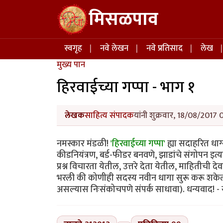
Skip to main content
मिसळपाव
Main navigation
स्वगृह
नवे लेखन
नवे प्रतिसाद
लेख
मुख्य पान
हिरवाईच्या गप्पा - भाग १
लेखक
साहित्य संपादक
यांनी शुक्रवार, 18/08/2017 
नमस्कार मंडळी!
'हिरवाईच्या गप्पा'
ह्या सदाहरित धाग्
कीडनियंत्रण, बर्ड-फीडर बनवणे, झाडांचे संगोपन इत्
प्रश्न विचारता येतील, उत्तरे देता येतील, माहिती
भरली की कोणीही सदस्य नवीन धागा सुरू करू शके
असल्यास निःसंकोचपणे संपर्क साधावा). धन्यवाद! -