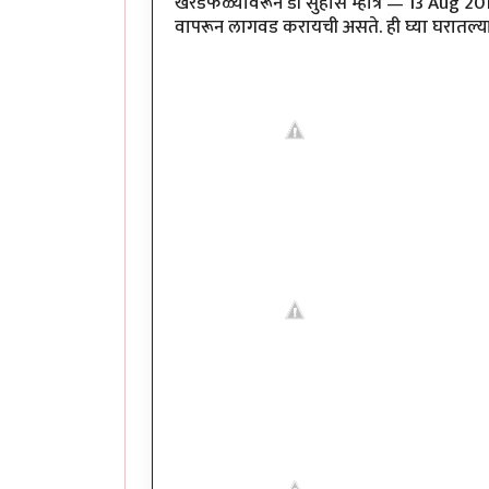
खरडफळ्यावरून डॉ सुहास म्हात्रे — 13 Aug 20
वापरून लागवड करायची असते. ही घ्या घरातल्या मेथी