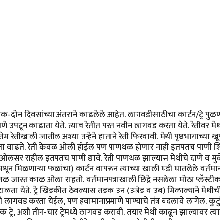
दोन दिवसांच्या अंतराने काढलेले आहेत. लागवडीसाठीचा कार्टन/ट्रे पुळणीच
 उपटून काढाता येते. त्याच रेतीत परत नवीन लागवड करता येते. रेतीवर मेथी
मतेम रेतीखाली जातील अश्या तर्‍हेने हाताने रेती फिरवावी. मेथी पृष्ठभागाच्य
्यता वाढते. रेती केवळ ओली होईल पण पाणथळ होणार नाही इतपतच पाणी शिं
ी ओलसर राहील इतपतच पाणी द्यावे. रेती पाणथळ झाल्यास मेथीचे दाणे व म
न मिळणार्‍या फळांचा) कार्टन वापरून त्याच्या खाली घडी घातलेले वर्तमानपत्
ळ जास्त काळ ओला राहतो. वर्तमानपत्राखाली छिद्रे नसलेला मोठा प्लॅस्टीकचा
ा येते. ट्रे खिडकीत ठेवल्यास तडक उन (उजेड व उब) मिळाल्याने मेथीची 
ही लागवड करता येईल, पण हवामानाप्रमाणे पाण्याचे तंत्र बदलावे लागेल. कु
े एक ट्रे, अशी तीन-चार ट्रेमध्ये लागवड करावी. तयार मेथी काढून झाल्यावर त