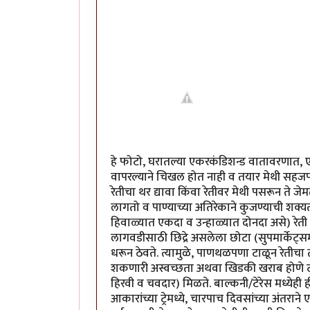
हे फोटो, घरातल्या एकरकंडिशन्ड वातावरणात, एक-
वापरल्याने चिखल होत नाही व तयार मेथी सहजपणे
रेतीचा थर द्यावा किंवा रेतीवर मेथी पसरून ते जे
लागतो व पाण्याच्या अतिरेकाने कुजण्याची शक
हिवाळ्यात एकदा व उन्हाळ्यात दोनदा असे) रेत
लागवडीसाठी छिद्रे असलेला छोटा (सुपमार्केट्समधू
धरून ठेवते. त्यामुळे, पाणथळपणा टाळून रेतीचा त
शकणारी अस्वच्छता अथवा खिडकी खराब होणे टाळत
हिरवी व चवदार) मिळते. बाल्कनी/टेरेस मध्येही 
आकारांच्या ट्रेमध्ये, चारपाच दिवसांच्या अंतरान