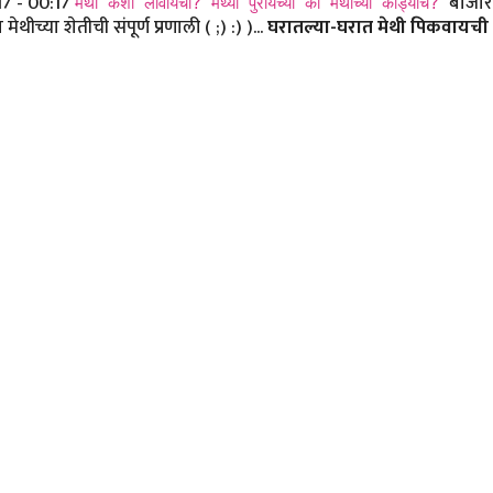
17 - 00:17
बाजारा
मेथी कशी लावायची? मेथ्या पुरायच्या की मेथीच्या कांड्याच?
च्या शेतीची संपूर्ण प्रणाली ( ;) :) )...
घरातल्या-घरात मेथी पिकवायची 