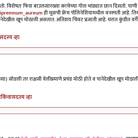
 शकतो. विशेषतः फिश बाउलसारख्या काचेच्या गोल भांड्यात छान दिसतो. पाणी 
/Epipremnum_aureum
ही मूळची फ्रेंच पॉलिनेशियामधील वनस्पती आहे. तिथल
ानेदेखील खूप मोठाली असतात. अतिशय चिवट प्रजाती आहे. घरात कुंडीत वगैर
सदस्य व्हा
या
by
एस
च्या) सोडली तर राक्षसी वेलीप्रमाणे प्रचंड मोठी होते व पानेदेखील खूप मोठाल
ा
किंवा
सदस्य व्हा