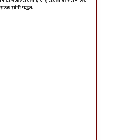
त मिळणारे मेथीचे दाणे हे मेथीचे बी असते; तेच
सरळ सोपी पद्धत.