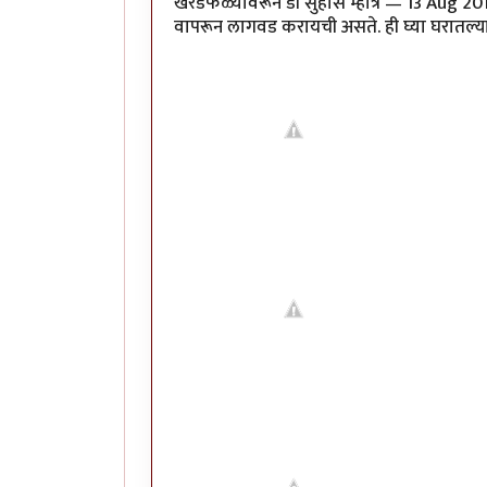
खरडफळ्यावरून डॉ सुहास म्हात्रे — 13 Aug 20
वापरून लागवड करायची असते. ही घ्या घरातल्या मेथी