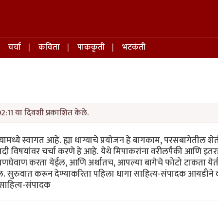
चर्चा
कविता
पाककृती
भटकंती
02:11 या दिवशी प्रकाशित केले.
यामध्ये स्वागत आहे. ह्या धाग्याचे प्रयोजन हे बागकाम, परसबागेतील शेती,
यादी विषयांवर चर्चा करणे हे आहे. येथे मिपाकरांना वरीलपैकी आणि इत
ची देवाणघेवाण करता येईल, आणि अर्थातच, आपल्या बागेचे फोटो टाकता ये
ल. सुरुवात करून देण्याकरिता पहिला धागा साहित्य-संपादक आयडीन
 साहित्य-संपादक