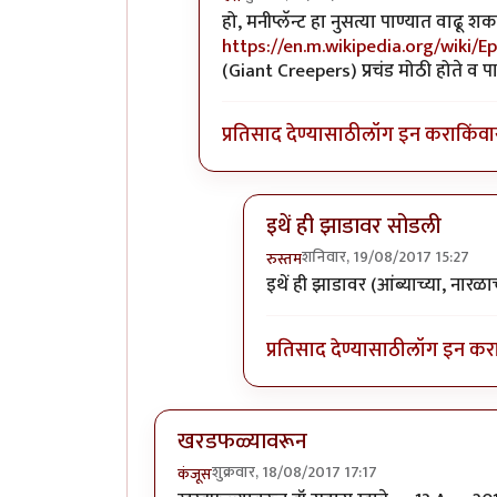
In reply to
धन्यवाद!
by
पिलीयन रायडर
हो, मनीप्लॅन्ट हा नुसत्या पाण्यात वाढू
https://en.m.wikipedia.org/wiki
(Giant Creepers) प्रचंड मोठी होते व प
प्रतिसाद देण्यासाठी
लॉग इन करा
किंवा
इथें ही झाडावर सोडली
शनिवार, 19/08/2017 15:27
रुस्तम
In reply to
हो, मनीप्लॅन्ट हा नुसत्
इथें ही झाडावर (आंब्याच्या, नारळा
प्रतिसाद देण्यासाठी
लॉग इन कर
खरडफळ्यावरून
शुक्रवार, 18/08/2017 17:17
कंजूस