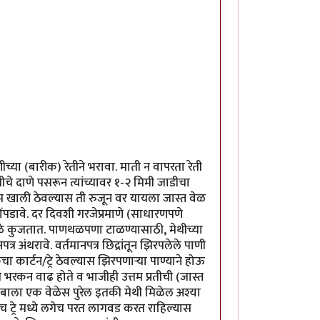
्या (बारीक) रेतीने भरावा. माती न वापरता रेती
चे दाणे पसरून त्यांच्यावर १-२ मिमी जाडीचा
ा खूप खाली ठेवल्यास ती रुजून वर यायला जास्त वेळ
पडावे. दर दिवशी गरजेप्रमाणे (साधारणपणे
ुळे कुजतात. पाणथळपणा टाळण्यासाठी, मेथीच्या
र अंथरावे. वर्तमानपत्र छिद्रांतून झिरपलेले पाणी
 कार्टन/ट्रे ठेवल्यास झिरपणार्‍या पाण्याने होऊ
भरकन वाढ होते व भाजीही उत्तम प्रतीची (जास्त
टुंबाला एक वेळेस पुरेल इतकी मेथी मिळेल अश्या
्याच ट्रे मध्ये लगेच परत लागवड करत राहिल्यास