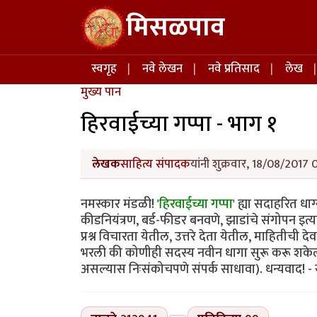
Skip to main content
मिसळपाव
Main navigation
स्वगृह
नवे लेखन
नवे प्रतिसाद
लेख
मुख्य पान
हिरवाईच्या गप्पा - भाग १
लेखक
साहित्य संपादक
यांनी शुक्रवार, 18/08/2017 
नमस्कार मंडळी!
'हिरवाईच्या गप्पा'
ह्या सदाहरित धाग्
कीडनियंत्रण, बर्ड-फीडर बनवणे, झाडांचे संगोपन इत्
प्रश्न विचारता येतील, उत्तरे देता येतील, माहिती
भरली की कोणीही सदस्य नवीन धागा सुरू करू शके
असल्यास निःसंकोचपणे संपर्क साधावा). धन्यवाद! -