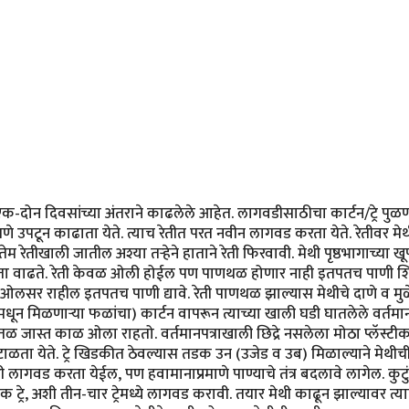
दोन दिवसांच्या अंतराने काढलेले आहेत. लागवडीसाठीचा कार्टन/ट्रे पुळणीच
 उपटून काढाता येते. त्याच रेतीत परत नवीन लागवड करता येते. रेतीवर मेथी
मतेम रेतीखाली जातील अश्या तर्‍हेने हाताने रेती फिरवावी. मेथी पृष्ठभागाच्य
्यता वाढते. रेती केवळ ओली होईल पण पाणथळ होणार नाही इतपतच पाणी शिं
ी ओलसर राहील इतपतच पाणी द्यावे. रेती पाणथळ झाल्यास मेथीचे दाणे व म
न मिळणार्‍या फळांचा) कार्टन वापरून त्याच्या खाली घडी घातलेले वर्तमानपत्
ळ जास्त काळ ओला राहतो. वर्तमानपत्राखाली छिद्रे नसलेला मोठा प्लॅस्टीकचा
ा येते. ट्रे खिडकीत ठेवल्यास तडक उन (उजेड व उब) मिळाल्याने मेथीची 
ही लागवड करता येईल, पण हवामानाप्रमाणे पाण्याचे तंत्र बदलावे लागेल. कु
े एक ट्रे, अशी तीन-चार ट्रेमध्ये लागवड करावी. तयार मेथी काढून झाल्यावर त