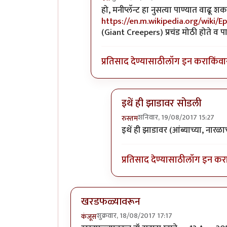
In reply to
धन्यवाद!
by
पिलीयन रायडर
हो, मनीप्लॅन्ट हा नुसत्या पाण्यात वाढू
https://en.m.wikipedia.org/wiki
(Giant Creepers) प्रचंड मोठी होते व प
प्रतिसाद देण्यासाठी
लॉग इन करा
किंवा
इथें ही झाडावर सोडली
शनिवार, 19/08/2017 15:27
रुस्तम
In reply to
हो, मनीप्लॅन्ट हा नुसत्
इथें ही झाडावर (आंब्याच्या, नारळा
प्रतिसाद देण्यासाठी
लॉग इन कर
खरडफळ्यावरून
शुक्रवार, 18/08/2017 17:17
कंजूस