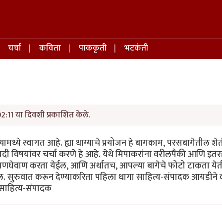
चर्चा
कविता
पाककृती
भटकंती
02:11 या दिवशी प्रकाशित केले.
यामध्ये स्वागत आहे. ह्या धाग्याचे प्रयोजन हे बागकाम, परसबागेतील शेती,
यादी विषयांवर चर्चा करणे हे आहे. येथे मिपाकरांना वरीलपैकी आणि इत
ची देवाणघेवाण करता येईल, आणि अर्थातच, आपल्या बागेचे फोटो टाकता ये
ल. सुरुवात करून देण्याकरिता पहिला धागा साहित्य-संपादक आयडीन
 साहित्य-संपादक