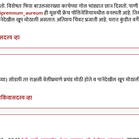
 शकतो. विशेषतः फिश बाउलसारख्या काचेच्या गोल भांड्यात छान दिसतो. पाणी 
/Epipremnum_aureum
ही मूळची फ्रेंच पॉलिनेशियामधील वनस्पती आहे. तिथल
ानेदेखील खूप मोठाली असतात. अतिशय चिवट प्रजाती आहे. घरात कुंडीत वगैर
सदस्य व्हा
या
by
एस
च्या) सोडली तर राक्षसी वेलीप्रमाणे प्रचंड मोठी होते व पानेदेखील खूप मोठाल
ा
किंवा
सदस्य व्हा