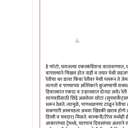
हे फोटो, घरातल्या एकरकंडिशन्ड वातावरणात, एक-
वापरल्याने चिखल होत नाही व तयार मेथी सहजपणे
रेतीचा थर द्यावा किंवा रेतीवर मेथी पसरून ते जे
लागतो व पाण्याच्या अतिरेकाने कुजण्याची शक
हिवाळ्यात एकदा व उन्हाळ्यात दोनदा असे) रेत
लागवडीसाठी छिद्रे असलेला छोटा (सुपमार्केट्समधू
धरून ठेवते. त्यामुळे, पाणथळपणा टाळून रेतीचा त
शकणारी अस्वच्छता अथवा खिडकी खराब होणे टाळत
हिरवी व चवदार) मिळते. बाल्कनी/टेरेस मध्येही 
आकारांच्या ट्रेमध्ये, चारपाच दिवसांच्या अंतरान