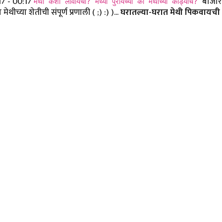
17 - 00:17
बाजारा
मेथी कशी लावायची? मेथ्या पुरायच्या की मेथीच्या कांड्याच?
च्या शेतीची संपूर्ण प्रणाली ( ;) :) )...
घरातल्या-घरात मेथी पिकवायची 