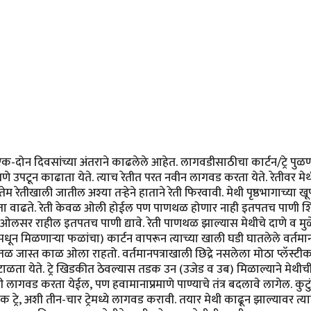
दोन दिवसांच्या अंतराने काढलेले आहेत. लागवडीसाठीचा कार्टन/ट्रे पुळणीच
 उपटून काढाता येते. त्याच रेतीत परत नवीन लागवड करता येते. रेतीवर मेथी
मतेम रेतीखाली जातील अश्या तर्‍हेने हाताने रेती फिरवावी. मेथी पृष्ठभागाच्य
्यता वाढते. रेती केवळ ओली होईल पण पाणथळ होणार नाही इतपतच पाणी शिं
ी ओलसर राहील इतपतच पाणी द्यावे. रेती पाणथळ झाल्यास मेथीचे दाणे व म
न मिळणार्‍या फळांचा) कार्टन वापरून त्याच्या खाली घडी घातलेले वर्तमानपत्
ळ जास्त काळ ओला राहतो. वर्तमानपत्राखाली छिद्रे नसलेला मोठा प्लॅस्टीकचा
ा येते. ट्रे खिडकीत ठेवल्यास तडक उन (उजेड व उब) मिळाल्याने मेथीची 
ही लागवड करता येईल, पण हवामानाप्रमाणे पाण्याचे तंत्र बदलावे लागेल. कु
े एक ट्रे, अशी तीन-चार ट्रेमध्ये लागवड करावी. तयार मेथी काढून झाल्यावर त