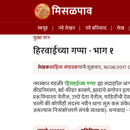
Skip to main content
मिसळपाव
Main navigation
स्वगृह
नवे लेखन
नवे प्रतिसाद
लेख
मुख्य पान
हिरवाईच्या गप्पा - भाग १
लेखक
साहित्य संपादक
यांनी शुक्रवार, 18/08/2017 
नमस्कार मंडळी!
'हिरवाईच्या गप्पा'
ह्या सदाहरित धाग्
कीडनियंत्रण, बर्ड-फीडर बनवणे, झाडांचे संगोपन इत्
प्रश्न विचारता येतील, उत्तरे देता येतील, माहिती
भरली की कोणीही सदस्य नवीन धागा सुरू करू शके
असल्यास निःसंकोचपणे संपर्क साधावा). धन्यवाद! -