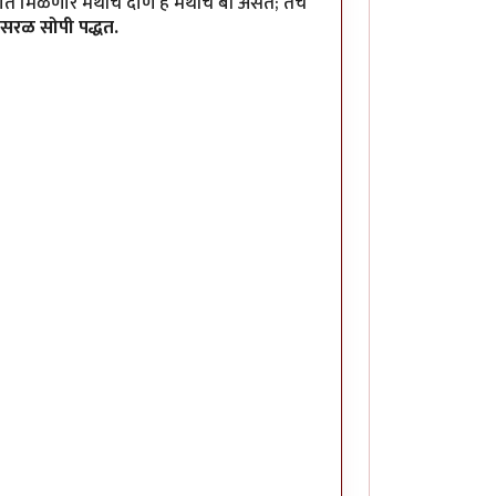
त मिळणारे मेथीचे दाणे हे मेथीचे बी असते; तेच
सरळ सोपी पद्धत.