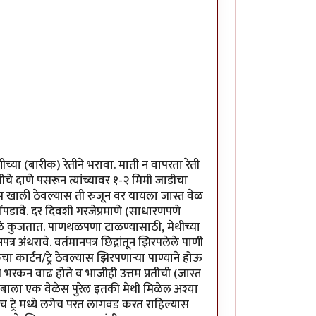
्या (बारीक) रेतीने भरावा. माती न वापरता रेती
चे दाणे पसरून त्यांच्यावर १-२ मिमी जाडीचा
ा खूप खाली ठेवल्यास ती रुजून वर यायला जास्त वेळ
पडावे. दर दिवशी गरजेप्रमाणे (साधारणपणे
ुळे कुजतात. पाणथळपणा टाळण्यासाठी, मेथीच्या
र अंथरावे. वर्तमानपत्र छिद्रांतून झिरपलेले पाणी
 कार्टन/ट्रे ठेवल्यास झिरपणार्‍या पाण्याने होऊ
भरकन वाढ होते व भाजीही उत्तम प्रतीची (जास्त
टुंबाला एक वेळेस पुरेल इतकी मेथी मिळेल अश्या
्याच ट्रे मध्ये लगेच परत लागवड करत राहिल्यास