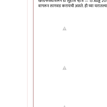
खरडफळ्यावरून डॉ सुहास म्हात्रे — 13 Aug 20
वापरून लागवड करायची असते. ही घ्या घरातल्या मेथी