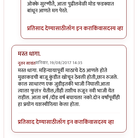
In reply to
कोणतीही बियांपासूनची झाडे
by
नूतन सावंत
ओक्के सुरन्गीतै, आता पुढीलवेळी मोड फडक्यात
बांधून आणते मग पेरते.
प्रतिसाद देण्यासाठी
लॉग इन करा
किंवा
सदस्य व्हा
मस्त धागा.
शनिवार, 19/08/2017 14:35
नूतन सावंत
मस्त धागा. महिन्यायापूर्वी माठाचे देठ आणले होते
मुळाकडची बाजू कुंडीत खोचून ठेवली होती,छान रुजले.
काल साधारण एक जुडीइतकी भाजी निघाली.आता
त्याला फुलंY येतील,तीही तशीच रुजून नवी भाजी येत
राहील. आता वर्ष /दीड वर्ष बघायला नको.दोन वर्षांपूर्वीही
हा प्रयोग यशस्वीरित्या केला होता.
प्रतिसाद देण्यासाठी
लॉग इन करा
किंवा
सदस्य व्हा