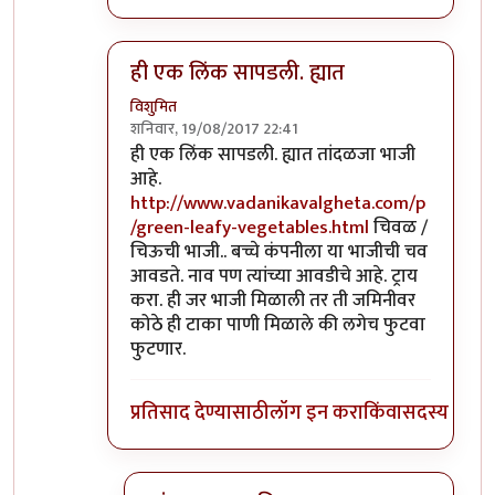
ही एक लिंक सापडली. ह्यात
विशुमित
शनिवार, 19/08/2017 22:41
In reply to
पिरा ताई,
by
विशुमित
ही एक लिंक सापडली. ह्यात तांदळजा भाजी
आहे.
http://www.vadanikavalgheta.com/p
/green-leafy-vegetables.html
चिवळ /
चिऊची भाजी.. बच्चे कंपनीला या भाजीची चव
आवडते. नाव पण त्यांच्या आवडीचे आहे. ट्राय
करा. ही जर भाजी मिळाली तर ती जमिनीवर
कोठे ही टाका पाणी मिळाले की लगेच फुटवा
फुटणार.
प्रतिसाद देण्यासाठी
लॉग इन करा
किंवा
सदस्य व्हा