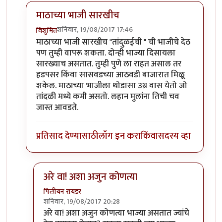
माठाच्या भाजी सारखीच
शनिवार, 19/08/2017 17:46
विशुमित
In reply to
मस्त धागा.
by
नूतन सावंत
माठाच्या भाजी सारखीच "तांदुळईची " ची भाजीचे देठ
पण तुम्ही वापरू शकता. दोन्ही भाज्या दिसायला
सारख्याच असतात. तुम्ही पुणे ला राहत असाल तर
हडपसर किंवा सासवडच्या आठवडी बाजारात मिळू
शकेल. माठाच्या भाजीला थोडासा उग्र वास येतो जो
तांदळी मध्ये कमी असतो. लहान मुलांना तिची चव
जास्त आवडते.
प्रतिसाद देण्यासाठी
लॉग इन करा
किंवा
सदस्य व्हा
अरे वा! अशा अजुन कोणत्या
पिलीयन रायडर
शनिवार, 19/08/2017 20:28
In reply to
माठाच्या भाजी सारखीच
by
विशुमित
अरे वा! अशा अजुन कोणत्या भाज्या असतात ज्यांचे