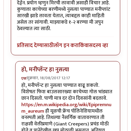
देईन. प्रयोग म्हणुन मिरची लावावी असाही विचार आहे.
कुणाला काचेच्या बरणीमध्ये नुसत्या पाण्यात मनीप्लांट
सारखी झाडे लावता येतात, त्याबद्दल काही माहिती
असेल तर सांगावी. माझ्याकडे १-२ बरण्या मी जपुन
ठेवल्यात त्या साठी.
प्रतिसाद देण्यासाठी
लॉग इन करा
किंवा
सदस्य व्हा
हो, मनीप्लॅन्ट हा नुसत्या
शुक्रवार, 18/08/2017 12:17
एस
In reply to
धन्यवाद!
by
पिलीयन रायडर
हो, मनीप्लॅन्ट हा नुसत्या पाण्यात वाढू शकतो.
विशेषतः फिश बाउलसारख्या काचेच्या गोल भांड्यात
छान दिसतो. पाणी मात्र दर दोन दिवसांनी बदलावे.
https://en.m.wikipedia.org/wiki/Epipremnu
m_aureum
ही मूळची फ्रेंच पॉलिनेशियामधील
वनस्पती आहे. तिथल्या नैसर्गिक वातावरणात ती
राक्षसी वेलीप्रमाणे (Giant Creepers) प्रचंड मोठी
होते व पानेदेखील खूप मोठाली असतात. अतिशय