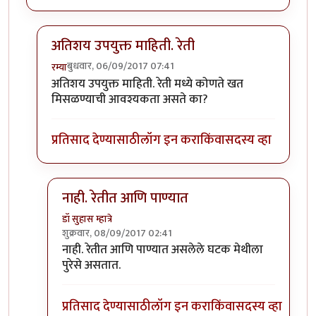
अतिशय उपयुक्त माहिती. रेती
बुधवार, 06/09/2017 07:41
रम्या
In reply to
खरडफळ्यावरून
by
कंजूस
अतिशय उपयुक्त माहिती. रेती मध्ये कोणते खत
मिसळण्याची आवश्यकता असते का?
प्रतिसाद देण्यासाठी
लॉग इन करा
किंवा
सदस्य व्हा
नाही. रेतीत आणि पाण्यात
डॉ सुहास म्हात्रे
शुक्रवार, 08/09/2017 02:41
In reply to
अतिशय उपयुक्त माहिती. रेती
by
रम्या
नाही. रेतीत आणि पाण्यात असलेले घटक मेथीला
पुरेसे असतात.
प्रतिसाद देण्यासाठी
लॉग इन करा
किंवा
सदस्य व्हा