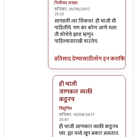
पिलीयन रायडर
शनिवार, 19/08/2017
23:23
In reply to
धन्यवाद! इथे शक्य नाही पण
by
सापडली त्या लिंकवर. ही भाजी मी
पाहिलीये. पण का कोण जाणे मला
ती शोभेचे झाड म्हणुन
पाहिल्यासारखी वाटतेय.
प्रतिसाद देण्यासाठी
लॉग इन करा
किंवा
सदस
ही भाजी
जाणकार व्यक्ती
कडूनच
विशुमित
शनिवार, 19/08/2017
23:41
In reply to
सापडली त्या लिंकवर. ही भाज
ही भाजी जाणकार व्यक्ती कडूनच
घ्या. ह्या मध्ये खूप प्रकार असतात.