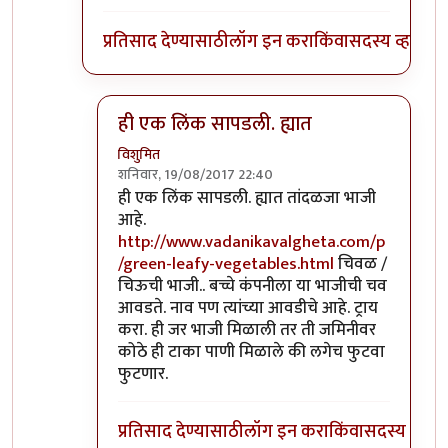
प्रतिसाद देण्यासाठी
लॉग इन करा
किंवा
सदस्य व्हा
ही एक लिंक सापडली. ह्यात
विशुमित
शनिवार, 19/08/2017 22:40
In reply to
पिरा ताई,
by
विशुमित
ही एक लिंक सापडली. ह्यात तांदळजा भाजी
आहे.
http://www.vadanikavalgheta.com/p
/green-leafy-vegetables.html
चिवळ /
चिऊची भाजी.. बच्चे कंपनीला या भाजीची चव
आवडते. नाव पण त्यांच्या आवडीचे आहे. ट्राय
करा. ही जर भाजी मिळाली तर ती जमिनीवर
कोठे ही टाका पाणी मिळाले की लगेच फुटवा
फुटणार.
प्रतिसाद देण्यासाठी
लॉग इन करा
किंवा
सदस्य व्हा