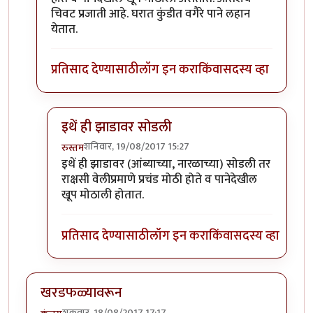
चिवट प्रजाती आहे. घरात कुंडीत वगैरे पाने लहान
येतात.
प्रतिसाद देण्यासाठी
लॉग इन करा
किंवा
सदस्य व्हा
इथें ही झाडावर सोडली
शनिवार, 19/08/2017 15:27
रुस्तम
In reply to
हो, मनीप्लॅन्ट हा नुसत्या
by
एस
इथें ही झाडावर (आंब्याच्या, नारळाच्या) सोडली तर
राक्षसी वेलीप्रमाणे प्रचंड मोठी होते व पानेदेखील
खूप मोठाली होतात.
प्रतिसाद देण्यासाठी
लॉग इन करा
किंवा
सदस्य व्हा
खरडफळ्यावरून
शुक्रवार, 18/08/2017 17:17