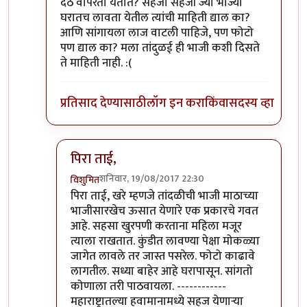
देठ वापरता येतात? सहजा सहजी ज्या भाज्या
घरातच लावता येतील त्यांची माहिती द्याल का?
आणि सांगायला लाज वाटली पाहिजे, पण फोटो
पण द्याल का? मला तांदुळई ही भाजी कशी दिसते
ते माहिती नाही. :(
प्रतिसाद देण्यासाठी
लॉग इन करा
किंवा
सदस्य व्हा
पिरा ताई,
शनिवार, 19/08/2017 22:30
विशुमित
In reply to
अरे वा! अशा अजुन कोणत्या
by
पिलीयन राय
पिरा ताई, खरे म्हणजे तांदळीची भाजी माठाच्या
भाजीसारखेच ऊसात येणारे एक प्रकारचे गवत
आहे. सहसा खुरपणी करताना महिला मजूर
त्याला राखतात. कुंडीत लावण्या पेक्षा मोकळ्या
जागेत लावले तर जास्त पसरेल. फोटो काढावे
लागतील. सध्या बाहेर आहे घरापासून. सांगतो
कोणाला तरी पाठवायला. ------------
महाराष्ट्रातल्या हवामानामध्ये सहज येणाऱ्या