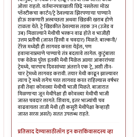
ओला राहतो. वर्तमानपत्राखाली छिद्रे नसलेला मोठा
प्लॅस्टीकचा कार्टन/ट्रे ठेवल्यास झिरपणार्‍या पाण्याने
होऊ शकणारी अस्वच्छता अथवा खिडकी खराब होणे
टाळता येते. ट्रे खिडकीत ठेवल्यास तडक उन (उजेड व
उब) मिळाल्याने मेथीची भरकन वाढ होते व भाजीही
उत्तम प्रतीची (जास्त हिरवी व चवदार) मिळते. बाल्कनी/
टेरेस मध्येही ही लागवड करता येईल, पण
हवामानाप्रमाणे पाण्याचे तंत्र बदलावे लागेल. कुटुंबाला
एक वेळेस पुरेल इतकी मेथी मिळेल अश्या आकारांच्या
ट्रेमध्ये, चारपाच दिवसांच्या अंतराने एक ट्रे, अशी तीन-
चार ट्रेमध्ये लागवड करावी. तयार मेथी काढून झाल्यावर
त्याच ट्रे मध्ये लगेच परत लागवड करत राहिल्यास वर्षभर
हवी तेव्हा कोवळ्या मेथीची भाजी मिळते. बाजारात
मिळणार्‍या जून मेथीपेक्षा ही कोवळ्या मेथीची भाजी
जास्त चवदार लागते. शिवाय, इतर भाज्यांची चव
वाढवायला ताजी मेथी (ही कसुरी मेथीपेक्षा केव्हाही
जास्त सरस असते) सतत उपलब्ध राहते.
प्रतिसाद देण्यासाठी
लॉग इन करा
किंवा
सदस्य व्हा