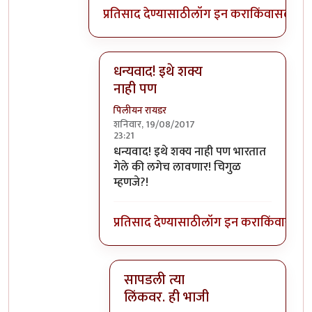
प्रतिसाद देण्यासाठी
लॉग इन करा
किंवा
सदस्य व्
धन्यवाद! इथे शक्य
नाही पण
पिलीयन रायडर
शनिवार, 19/08/2017
23:21
In reply to
चिगुळ च म्हणार होतो पण
by
विश
धन्यवाद! इथे शक्य नाही पण भारतात
गेले की लगेच लावणार! चिगुळ
म्हणजे?!
प्रतिसाद देण्यासाठी
लॉग इन करा
किंवा
सदस्य
सापडली त्या
लिंकवर. ही भाजी