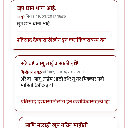
खुप छान धागा आहे.
शनिवार, 19/08/2017 16:35
जागु
खुप छान धागा आहे.
प्रतिसाद देण्यासाठी
लॉग इन करा
किंवा
सदस्य व्हा
अरे वा! जागु ताईच आली इथे!
शनिवार, 19/08/2017 20:29
पिलीयन रायडर
In reply to
खुप छान धागा आहे.
by
जागु
अरे वा! जागु ताईच आली इथे! तू तर चिक्कार नवी
माहिती देशील इथे!
प्रतिसाद देण्यासाठी
लॉग इन करा
किंवा
सदस्य व्हा
आणि मलाही खुप नविन माहीती