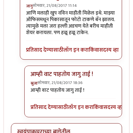
सोमवार, 21/08/2017 11:14
जागु
In reply to
अरे वा! जागु ताईच आली इथे!
by
पिलीयन रायड
आणि मलाही खुप नविन माहीती मिळेल इथे. माझ्या
ऑफिसमधून पिकासातून फोटो टाकणे बॅन झालय.
त्यामुळे मला जरा हल्ली अडचण येते बरीच माहीती
शेयर करायला. पण हळू हळू टाकेन.
प्रतिसाद देण्यासाठी
लॉग इन करा
किंवा
सदस्य व्हा
आम्ही वाट पाहतोय जागु ताई !
सोमवार, 21/08/2017 18:36
स्रुजा
In reply to
आणि मलाही खुप नविन माहीती
by
जागु
आम्ही वाट पाहतोय जागु ताई !
प्रतिसाद देण्यासाठी
लॉग इन करा
किंवा
सदस्य व्हा
स्वयंपाकघराच्या बागेतील