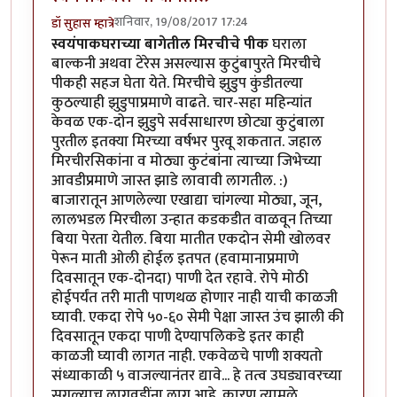
शनिवार, 19/08/2017 17:24
डॉ सुहास म्हात्रे
स्वयंपाकघराच्या बागेतील मिरचीचे पीक
घराला
बाल्कनी अथवा टेरेस असल्यास कुटुंबापुरते मिरचीचे
पीकही सहज घेता येते. मिरचीचे झुडुप कुंडीतल्या
कुठल्याही झुडुपाप्रमाणे वाढते. चार-सहा महिन्यांत
केवळ एक-दोन झुडुपे सर्वसाधारण छोट्या कुटुंबाला
पुरतील इतक्या मिरच्या वर्षभर पुरवू शकतात. जहाल
मिरचीरसिकांना व मोठ्या कुटंबांना त्याच्या जिभेच्या
आवडीप्रमाणे जास्त झाडे लावावी लागतील. :)
बाजारातून आणलेल्या एखाद्या चांगल्या मोठ्या, जून,
लालभडल मिरचीला उन्हात कडकडीत वाळवून तिच्या
बिया पेरता येतील. बिया मातीत एकदोन सेमी खोलवर
पेरून माती ओली होईल इतपत (हवामानाप्रमाणे
दिवसातून एक-दोनदा) पाणी देत रहावे. रोपे मोठी
होईपर्यंत तरी माती पाणथळ होणार नाही याची काळजी
घ्यावी. एकदा रोपे ५०-६० सेमी पेक्षा जास्त उंच झाली की
दिवसातून एकदा पाणी देण्यापलिकडे इतर काही
काळजी घ्यावी लागत नाही. एकवेळचे पाणी शक्यतो
संध्याकाळी ५ वाजल्यानंतर द्यावे... हे तत्व उघड्यावरच्या
सगळ्याच लागवडींना लागू आहे. कारण त्यामुळे,