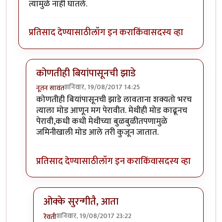
त्यामुळे नाही घातले.
प्रतिसाद देण्यासाठी
लॉग इन करा
किंवा
सदस्य व्हा
कोणतीही बियांपासूनची झाडे
शनिवार, 19/08/2017 14:25
नूतन सावंत
In reply to
अरेच्च्या! मी मोदकाच्या
by
रेवती
कोणतीही बियांपासूनची झाडे लावताना शक्यतो भरच
त्याला मोड आणून मग पेरावीत. मेथीही मोड काढूनच
पेरावी,कधी कधी मेथीच्या बुळबुळीतपणामुळे
जमिनीखाली मोड आले तरी कुजून जातात.
प्रतिसाद देण्यासाठी
लॉग इन करा
किंवा
सदस्य व्हा
ओक्के सुरन्गीतै, आता
शनिवार, 19/08/2017 23:22
रेवती