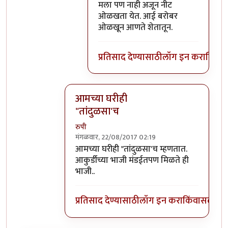
मला पण नाही अजून नीट
ओळखता येत. आई बरोबर
ओळखून आणते शेतातून.
प्रतिसाद देण्यासाठी
लॉग इन करा
किंवा
स
आमच्या घरीही
"तांदुळसा'च
रुपी
मंगळवार, 22/08/2017 02:19
In reply to
तांदुळसा, राजगिरा, करडी,
by
अभ्या..
आमच्या घरीही "तांदुळसा'च म्हणतात.
आकुर्डीच्या भाजी मंडईतपण मिळते ही
भाजी..
प्रतिसाद देण्यासाठी
लॉग इन करा
किंवा
सदस्य व्