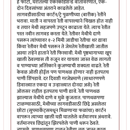
हे फोटो, घरातल्या एकरकंडिशन्ड वातावरणात, एक-
दोन दिवसांच्या अंतराने काढलेले आहेत.
लागवडीसाठीचा कार्टन/ट्रे पुळणीच्या (बारीक) रेतीने
भरावा. माती न वापरता रेती वापरल्याने चिखल होत नाही
व तयार मेथी सहजपणे उपटून काढाता येते. त्याच रेतीत
परत नवीन लागवड करता येते. रेतीवर मेथीचे दाणे
पसरून त्यांच्यावर १-२ मिमी जाडीचा रेतीचा थर द्यावा
किंवा रेतीवर मेथी पसरून ते जेमतेम रेतीखाली जातील
अश्या तर्‍हेने हाताने रेती फिरवावी. मेथी पृष्ठभागाच्या खूप
खाली ठेवल्यास ती रुजून वर यायला जास्त वेळ लागतो
व पाण्याच्या अतिरेकाने कुजण्याची शक्यता वाढते. रेती
केवळ ओली होईल पण पाणथळ होणार नाही इतपतच
पाणी शिंपडावे. दर दिवशी गरजेप्रमाणे (साधारणपणे
हिवाळ्यात एकदा व उन्हाळ्यात दोनदा असे) रेती
ओलसर राहील इतपतच पाणी द्यावे. रेती पाणथळ
झाल्यास मेथीचे दाणे व मुळे कुजतात. पाणथळपणा
टाळण्यासाठी, मेथीच्या लागवडीसाठी छिद्रे असलेला
छोटा (सुपमार्केट्समधून मिळणार्‍या फळांचा) कार्टन
वापरून त्याच्या खाली घडी घातलेले वर्तमानपत्र अंथरावे.
वर्तमानपत्र छिद्रांतून झिरपलेले पाणी धरून ठेवते.
त्यामुळे, पाणथळपणा टाळून रेतीचा तळ जास्त काळ