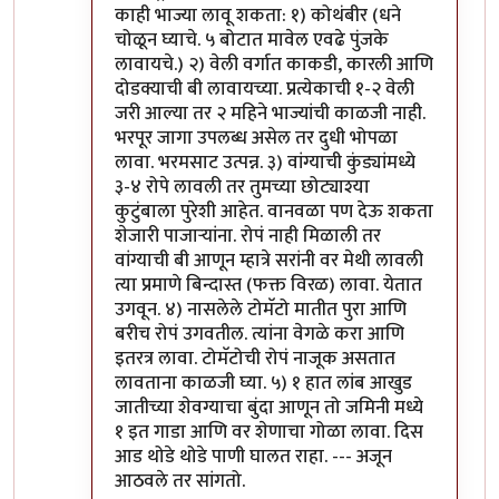
काही भाज्या लावू शकता: १) कोथंबीर (धने
चोळून घ्याचे. ५ बोटात मावेल एवढे पुंजके
लावायचे.) २) वेली वर्गात काकडी, कारली आणि
दोडक्याची बी लावायच्या. प्रत्येकाची १-२ वेली
जरी आल्या तर २ महिने भाज्यांची काळजी नाही.
भरपूर जागा उपलब्ध असेल तर दुधी भोपळा
लावा. भरमसाट उत्पन्न. ३) वांग्याची कुंड्यांमध्ये
३-४ रोपे लावली तर तुमच्या छोट्याश्या
कुटुंबाला पुरेशी आहेत. वानवळा पण देऊ शकता
शेजारी पाजाऱ्यांना. रोपं नाही मिळाली तर
वांग्याची बी आणून म्हात्रे सरांनी वर मेथी लावली
त्या प्रमाणे बिन्दास्त (फक्त विरळ) लावा. येतात
उगवून. ४) नासलेले टोमॅटो मातीत पुरा आणि
बरीच रोपं उगवतील. त्यांना वेगळे करा आणि
इतरत्र लावा. टोमॅटोची रोपं नाजूक असतात
लावताना काळजी घ्या. ५) १ हात लांब आखुड
जातीच्या शेवग्याचा बुंदा आणून तो जमिनी मध्ये
१ इत गाडा आणि वर शेणाचा गोळा लावा. दिस
आड थोडे थोडे पाणी घालत राहा. --- अजून
आठवले तर सांगतो.