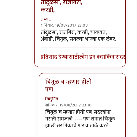
तांदुळसा, राजगिरा,
करडी,
अभ्या..
शनिवार, 19/08/2017 23:08
In reply to
ही एक लिंक सापडली. ह्यात
by
विशुमि
तांदुळसा, राजगिरा, करडी, चाकवत,
अंबाडी, चिगुळ, सगळ्या भाज्या एक लंबर.
प्रतिसाद देण्यासाठी
लॉग इन करा
किंवा
सदस्य व्हा
चिगुळ च म्हणार होतो
पण
विशुमित
शनिवार, 19/08/2017 23:16
In reply to
तांदुळसा, राजगिरा, करडी,
by
अभ्या..
चिगुळ च म्हणार होतो पण सदस्यांना
नसती समजली. ---- पण रानात चिगूळ
झाली तर पिकाचे पार वाटोळे करते.