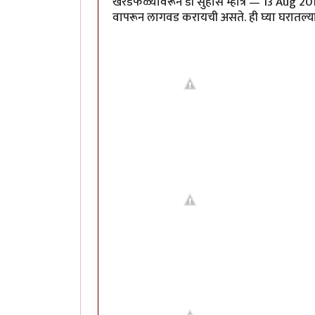
खरडफळ्यावरून डॉ सुहास म्हात्रे — 13 Aug 20
वापरून लागवड करायची असते. ही घ्या घरातल्या मेथी