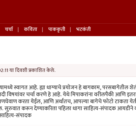
चर्चा
कविता
पाककृती
भटकंती
02:11 या दिवशी प्रकाशित केले.
यामध्ये स्वागत आहे. ह्या धाग्याचे प्रयोजन हे बागकाम, परसबागेतील शेती,
यादी विषयांवर चर्चा करणे हे आहे. येथे मिपाकरांना वरीलपैकी आणि इत
ची देवाणघेवाण करता येईल, आणि अर्थातच, आपल्या बागेचे फोटो टाकता ये
ल. सुरुवात करून देण्याकरिता पहिला धागा साहित्य-संपादक आयडीन
 साहित्य-संपादक