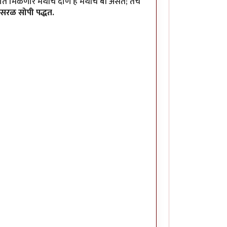
त मिळणारे मेथीचे दाणे हे मेथीचे बी असते; तेच
सरळ सोपी पद्धत.