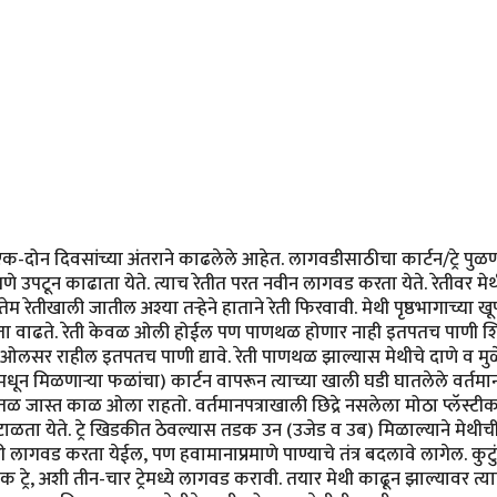
दोन दिवसांच्या अंतराने काढलेले आहेत. लागवडीसाठीचा कार्टन/ट्रे पुळणीच
 उपटून काढाता येते. त्याच रेतीत परत नवीन लागवड करता येते. रेतीवर मेथी
मतेम रेतीखाली जातील अश्या तर्‍हेने हाताने रेती फिरवावी. मेथी पृष्ठभागाच्य
्यता वाढते. रेती केवळ ओली होईल पण पाणथळ होणार नाही इतपतच पाणी शिं
ी ओलसर राहील इतपतच पाणी द्यावे. रेती पाणथळ झाल्यास मेथीचे दाणे व म
न मिळणार्‍या फळांचा) कार्टन वापरून त्याच्या खाली घडी घातलेले वर्तमानपत्
ळ जास्त काळ ओला राहतो. वर्तमानपत्राखाली छिद्रे नसलेला मोठा प्लॅस्टीकचा
ा येते. ट्रे खिडकीत ठेवल्यास तडक उन (उजेड व उब) मिळाल्याने मेथीची 
ही लागवड करता येईल, पण हवामानाप्रमाणे पाण्याचे तंत्र बदलावे लागेल. कु
े एक ट्रे, अशी तीन-चार ट्रेमध्ये लागवड करावी. तयार मेथी काढून झाल्यावर त