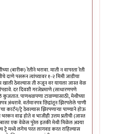
्या (बारीक) रेतीने भरावा. माती न वापरता रेती
चे दाणे पसरून त्यांच्यावर १-२ मिमी जाडीचा
ा खूप खाली ठेवल्यास ती रुजून वर यायला जास्त वेळ
पडावे. दर दिवशी गरजेप्रमाणे (साधारणपणे
ुळे कुजतात. पाणथळपणा टाळण्यासाठी, मेथीच्या
र अंथरावे. वर्तमानपत्र छिद्रांतून झिरपलेले पाणी
 कार्टन/ट्रे ठेवल्यास झिरपणार्‍या पाण्याने होऊ
भरकन वाढ होते व भाजीही उत्तम प्रतीची (जास्त
टुंबाला एक वेळेस पुरेल इतकी मेथी मिळेल अश्या
्याच ट्रे मध्ये लगेच परत लागवड करत राहिल्यास