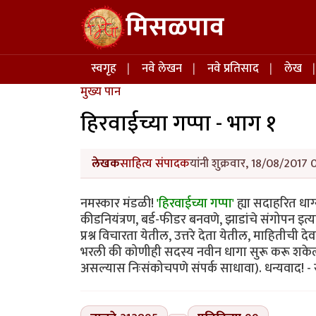
Skip to main content
मिसळपाव
Main navigation
स्वगृह
नवे लेखन
नवे प्रतिसाद
लेख
मुख्य पान
हिरवाईच्या गप्पा - भाग १
लेखक
साहित्य संपादक
यांनी शुक्रवार, 18/08/2017 
नमस्कार मंडळी!
'हिरवाईच्या गप्पा'
ह्या सदाहरित धाग्
कीडनियंत्रण, बर्ड-फीडर बनवणे, झाडांचे संगोपन इत्
प्रश्न विचारता येतील, उत्तरे देता येतील, माहिती
भरली की कोणीही सदस्य नवीन धागा सुरू करू शके
असल्यास निःसंकोचपणे संपर्क साधावा). धन्यवाद! -