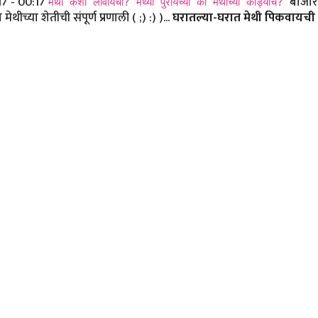
17 - 00:17
बाजारा
मेथी कशी लावायची? मेथ्या पुरायच्या की मेथीच्या कांड्याच?
च्या शेतीची संपूर्ण प्रणाली ( ;) :) )...
घरातल्या-घरात मेथी पिकवायची 