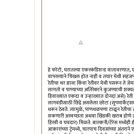
हे फोटो, घरातल्या एकरकंडिशन्ड वातावरणात, एक-
वापरल्याने चिखल होत नाही व तयार मेथी सहजपणे
रेतीचा थर द्यावा किंवा रेतीवर मेथी पसरून ते जे
लागतो व पाण्याच्या अतिरेकाने कुजण्याची शक
हिवाळ्यात एकदा व उन्हाळ्यात दोनदा असे) रेत
लागवडीसाठी छिद्रे असलेला छोटा (सुपमार्केट्समधू
धरून ठेवते. त्यामुळे, पाणथळपणा टाळून रेतीचा त
शकणारी अस्वच्छता अथवा खिडकी खराब होणे टाळत
हिरवी व चवदार) मिळते. बाल्कनी/टेरेस मध्येही 
आकारांच्या ट्रेमध्ये, चारपाच दिवसांच्या अंतरान