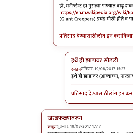
In reply to
धन्यवाद!
by
पिलीयन रायडर
हो, मनीप्लॅन्ट हा नुसत्या पाण्यात वाढू
https://en.m.wikipedia.org/wiki
(Giant Creepers) प्रचंड मोठी होते व प
प्रतिसाद देण्यासाठी
लॉग इन करा
किंवा
इथें ही झाडावर सोडली
शनिवार, 19/08/2017 15:27
रुस्तम
In reply to
हो, मनीप्लॅन्ट हा नुसत्
इथें ही झाडावर (आंब्याच्या, नारळा
प्रतिसाद देण्यासाठी
लॉग इन कर
खरडफळ्यावरून
शुक्रवार, 18/08/2017 17:17
कंजूस