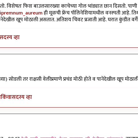
 शकतो. विशेषतः फिश बाउलसारख्या काचेच्या गोल भांड्यात छान दिसतो. पाणी 
/Epipremnum_aureum
ही मूळची फ्रेंच पॉलिनेशियामधील वनस्पती आहे. तिथल
ानेदेखील खूप मोठाली असतात. अतिशय चिवट प्रजाती आहे. घरात कुंडीत वगैर
सदस्य व्हा
या
by
एस
च्या) सोडली तर राक्षसी वेलीप्रमाणे प्रचंड मोठी होते व पानेदेखील खूप मोठाल
ा
किंवा
सदस्य व्हा