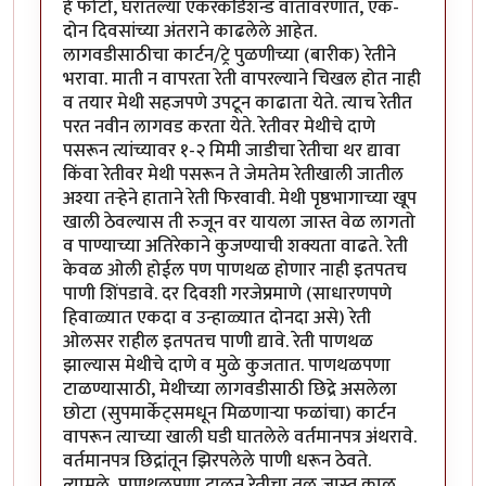
हे फोटो, घरातल्या एकरकंडिशन्ड वातावरणात, एक-
दोन दिवसांच्या अंतराने काढलेले आहेत.
लागवडीसाठीचा कार्टन/ट्रे पुळणीच्या (बारीक) रेतीने
भरावा. माती न वापरता रेती वापरल्याने चिखल होत नाही
व तयार मेथी सहजपणे उपटून काढाता येते. त्याच रेतीत
परत नवीन लागवड करता येते. रेतीवर मेथीचे दाणे
पसरून त्यांच्यावर १-२ मिमी जाडीचा रेतीचा थर द्यावा
किंवा रेतीवर मेथी पसरून ते जेमतेम रेतीखाली जातील
अश्या तर्‍हेने हाताने रेती फिरवावी. मेथी पृष्ठभागाच्या खूप
खाली ठेवल्यास ती रुजून वर यायला जास्त वेळ लागतो
व पाण्याच्या अतिरेकाने कुजण्याची शक्यता वाढते. रेती
केवळ ओली होईल पण पाणथळ होणार नाही इतपतच
पाणी शिंपडावे. दर दिवशी गरजेप्रमाणे (साधारणपणे
हिवाळ्यात एकदा व उन्हाळ्यात दोनदा असे) रेती
ओलसर राहील इतपतच पाणी द्यावे. रेती पाणथळ
झाल्यास मेथीचे दाणे व मुळे कुजतात. पाणथळपणा
टाळण्यासाठी, मेथीच्या लागवडीसाठी छिद्रे असलेला
छोटा (सुपमार्केट्समधून मिळणार्‍या फळांचा) कार्टन
वापरून त्याच्या खाली घडी घातलेले वर्तमानपत्र अंथरावे.
वर्तमानपत्र छिद्रांतून झिरपलेले पाणी धरून ठेवते.
त्यामुळे, पाणथळपणा टाळून रेतीचा तळ जास्त काळ