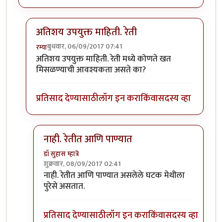
अतिशय उपयुक्त माहिती. रेती
बुधवार, 06/09/2017 07:41
रम्या
In reply to
खरडफळ्यावरून
by
कंजूस
अतिशय उपयुक्त माहिती. रेती मध्ये कोणते खत
मिसळण्याची आवश्यकता असते का?
प्रतिसाद देण्यासाठी
लॉग इन करा
किंवा
सदस्य व्हा
नाही. रेतीत आणि पाण्यात
डॉ सुहास म्हात्रे
शुक्रवार, 08/09/2017 02:41
In reply to
अतिशय उपयुक्त माहिती. रेती
by
रम्या
नाही. रेतीत आणि पाण्यात असलेले घटक मेथीला
पुरेसे असतात.
प्रतिसाद देण्यासाठी
लॉग इन करा
किंवा
सदस्य व्हा