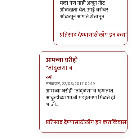
मला पण नाही अजून नीट
ओळखता येत. आई बरोबर
ओळखून आणते शेतातून.
प्रतिसाद देण्यासाठी
लॉग इन करा
किंवा
स
आमच्या घरीही
"तांदुळसा'च
रुपी
मंगळवार, 22/08/2017 02:19
In reply to
तांदुळसा, राजगिरा, करडी,
by
अभ्या..
आमच्या घरीही "तांदुळसा'च म्हणतात.
आकुर्डीच्या भाजी मंडईतपण मिळते ही
भाजी..
प्रतिसाद देण्यासाठी
लॉग इन करा
किंवा
सदस्य व्