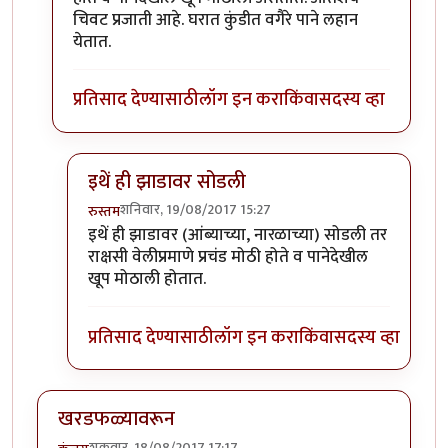
चिवट प्रजाती आहे. घरात कुंडीत वगैरे पाने लहान
येतात.
प्रतिसाद देण्यासाठी
लॉग इन करा
किंवा
सदस्य व्हा
इथें ही झाडावर सोडली
शनिवार, 19/08/2017 15:27
रुस्तम
In reply to
हो, मनीप्लॅन्ट हा नुसत्या
by
एस
इथें ही झाडावर (आंब्याच्या, नारळाच्या) सोडली तर
राक्षसी वेलीप्रमाणे प्रचंड मोठी होते व पानेदेखील
खूप मोठाली होतात.
प्रतिसाद देण्यासाठी
लॉग इन करा
किंवा
सदस्य व्हा
खरडफळ्यावरून
शुक्रवार, 18/08/2017 17:17