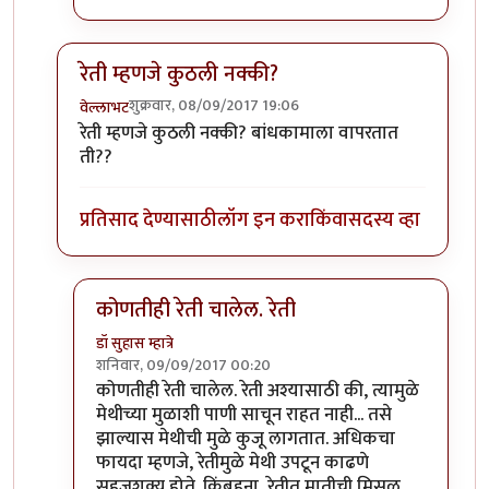
रेती म्हणजे कुठली नक्की?
शुक्रवार, 08/09/2017 19:06
वेल्लाभट
In reply to
खरडफळ्यावरून
by
कंजूस
रेती म्हणजे कुठली नक्की? बांधकामाला वापरतात
ती??
प्रतिसाद देण्यासाठी
लॉग इन करा
किंवा
सदस्य व्हा
कोणतीही रेती चालेल. रेती
डॉ सुहास म्हात्रे
शनिवार, 09/09/2017 00:20
In reply to
रेती म्हणजे कुठली नक्की?
by
वेल्लाभट
कोणतीही रेती चालेल. रेती अश्यासाठी की, त्यामुळे
मेथीच्या मुळाशी पाणी साचून राहत नाही... तसे
झाल्यास मेथीची मुळे कुजू लागतात. अधिकचा
फायदा म्हणजे, रेतीमुळे मेथी उपटून काढणे
सहजशक्य होते. किंबहुना, रेतीत मातीची मिसळ