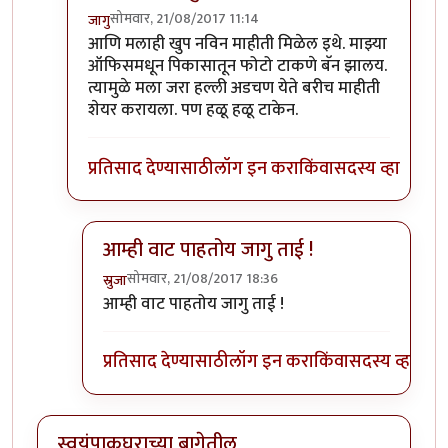
सोमवार, 21/08/2017 11:14
जागु
In reply to
अरे वा! जागु ताईच आली इथे!
by
पिलीयन रायड
आणि मलाही खुप नविन माहीती मिळेल इथे. माझ्या
ऑफिसमधून पिकासातून फोटो टाकणे बॅन झालय.
त्यामुळे मला जरा हल्ली अडचण येते बरीच माहीती
शेयर करायला. पण हळू हळू टाकेन.
प्रतिसाद देण्यासाठी
लॉग इन करा
किंवा
सदस्य व्हा
आम्ही वाट पाहतोय जागु ताई !
सोमवार, 21/08/2017 18:36
स्रुजा
In reply to
आणि मलाही खुप नविन माहीती
by
जागु
आम्ही वाट पाहतोय जागु ताई !
प्रतिसाद देण्यासाठी
लॉग इन करा
किंवा
सदस्य व्हा
स्वयंपाकघराच्या बागेतील