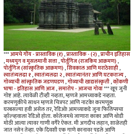
***
आमचे गोंय - प्रास्ताविक (१)
,
प्रास्ताविक - (२)
,
प्राचीन इतिहास
,
मध्ययुग व मुसलमानी सत्ता
,
पोर्तुगिज (राजकिय आक्रमण)
,
पोर्तुगिज (सांस्कृतिक आक्रमण)
,
शिवकाल आणि मराठेशाही
,
स्वातंत्र्यलढा १
,
स्वातंत्र्यलढा २
,
स्वातंत्र्यानंतर आणि घटकराज्य
,
गोव्याची सांस्कृतिक जडणघडण
,
गोव्याची खाद्यसंस्कृती
,
को़ंकणी
भाषा - इतिहास आणि आज
,
समारोप - आजचा गोवा
*** खूप जुनी
गोष्ट आहे. त्यावेळी टीव्ही नव्हता, म्हणजे आमच्याकडे नव्हता.
करमणुकीचे साधन म्हणजे चित्रपट आणि नाटके! करमणूक
घरबसल्या हवी असेल तर, रेडिओ! आमच्याकडे जुना फिलिप्सचा
व्हॉल्व्हवाला रेडिओ होता. कॉलेजमधे जाणारा काका आणि थोडी
मोठी आत्या त्यावर गाणी वगैरे ऐकत. मी अगदीच लहान, शाळेतही
जात नसेन तेव्हा. एके दिवशी एक गाणे कानावर पडले आणि