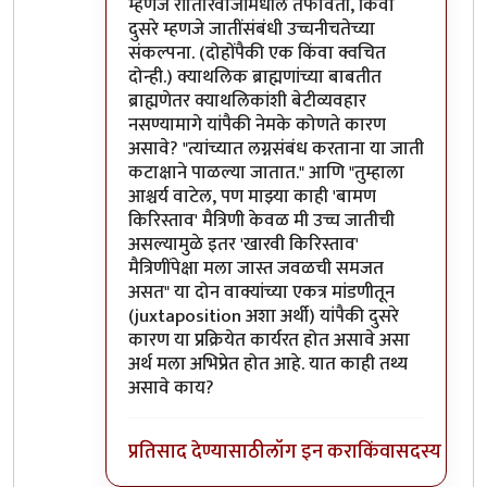
म्हणजे रीतिरिवाजांमधील तफावती, किंवा
दुसरे म्हणजे जातींसंबंधी उच्चनीचतेच्या
संकल्पना. (दोहोंपैकी एक किंवा क्वचित
दोन्ही.) क्याथलिक ब्राह्मणांच्या बाबतीत
ब्राह्मणेतर क्याथलिकांशी बेटीव्यवहार
नसण्यामागे यांपैकी नेमके कोणते कारण
असावे? "त्यांच्यात लग्नसंबंध करताना या जाती
कटाक्षाने पाळल्या जातात." आणि "तुम्हाला
आश्चर्य वाटेल, पण माझ्या काही 'बामण
किरिस्ताव' मैत्रिणी केवळ मी उच्च जातीची
असल्यामुळे इतर 'खारवी किरिस्ताव'
मैत्रिणींपेक्षा मला जास्त जवळची समजत
असत" या दोन वाक्यांच्या एकत्र मांडणीतून
(juxtaposition अशा अर्थी) यांपैकी दुसरे
कारण या प्रक्रियेत कार्यरत होत असावे असा
अर्थ मला अभिप्रेत होत आहे. यात काही तथ्य
असावे काय?
प्रतिसाद देण्यासाठी
लॉग इन करा
किंवा
सदस्य व्हा