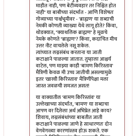
माहीत नाही, पण बेटीव्यवहार तर निश्चित होत
नाही" या बाबीच्या संदर्भात - आणि विशेषतः
गोव्याच्या पार्श्वभूमीवर - 'ब्राह्मण' या शब्दाची
नेमकी कोणती व्याख्या येथे लागू होते? किंवा,
थोडक्यात, "क्याथलिक ब्राह्मण" हे मूळचे
नेमके कोणते "ब्राह्मण"? किंवा, कदाचित मीच
उत्तर नीट वाचलेले नसू शकेल.
त्यांच्यात लग्नसंबंध करताना या जाती
कटाक्षाने पाळल्या जातात. तुम्हाला आश्चर्य
वाटेल, पण माझ्या काही 'बामण किरिस्ताव'
मैत्रिणी केवळ मी उच्च जातीची असल्यामुळे
इतर 'खारवी किरिस्ताव' मैत्रिणींपेक्षा मला
जास्त जवळची समजत असत!
या वाक्यातील 'बामण किरिस्तांव' या
उल्लेखाच्या संदर्भात, 'बामण' या शब्दाचा
आपण वर दिलेला अर्थ अभिप्रेत आहे काय?
शिवाय, लग्नसंबंधांच्या बाबतीत जाती
कटाक्षाने पाळल्या जाणे हे साधारणतः दोन
वेगवेगळ्या कारणांस्तव होऊ शकते. एक