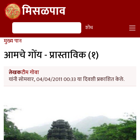
Skip to main content
मिसळपाव
शोध
शोध
मुख्य पान
आमचे गोंय - प्रास्ताविक (१)
लेखक
टीम गोवा
यांनी सोमवार, 04/04/2011 00:33 या दिवशी प्रकाशित केले.