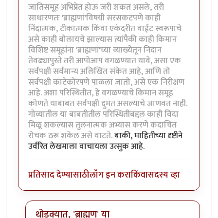
जातिसमूह अभिप्रेत होऊ जरी शकत असले, तरी
साधारणतः 'ब्राह्मणां'विषयी सरसकटपणे काही
निंदात्मक, टीकात्मक किंवा एकंदरीत वाईट स्वरूपाचे
असे काही बोलायचे झाल्यास त्यांपैकी काही किमान
विशिष्ट समूहांना 'ब्राह्मणां'च्या व्याख्येतून निदान
तेवढ्यापुरते तरी आपोआप वगळण्यात यावे, असा एक
सर्वपक्षी सर्वमान्य अलिखित संकेत आहे, आणि तो
सर्वपक्षी काटेकोरपणे पाळला जातो, असे एक निरीक्षण
आहे. अशा परिस्थितीत, हे वगळण्याचे किमान समूह
कोणते याबाबत सर्वपक्षी दुमत असल्याचे जाणवत नाही.
गोव्यातील या बाबतीतील परिस्थितीबद्दल काही विदा
मिळू शकल्यास तुलनात्मक अभ्यास करणे कदाचित
रोचक ठरू शकेल असे वाटते.
बाकी, माहितीच्या दृष्टीने
उर्वरित लेखमाला वाचायला उत्सुक आहे.
प्रतिसाद देण्यासाठी
लॉग इन करा
किंवा
सदस्य व्हा
थोडक्यात, 'ब्राह्मण' या