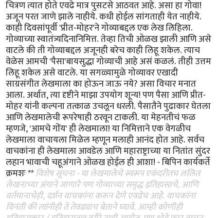
चित्रण त्यात होते एवढे मात्र पुसटसे आठवत आहे. असा हा गोवा!
अजून परत जाणे झाले नाहीये. कधी होईल सांगताही येत नाहीये.
काही दिवसांपूर्वी 'प्रीत-मोहर'ने गोव्याबद्दल एक लेख लिहिला.
गोव्याच्या स्वातंत्र्यदिनानिमित्त. तेव्हा तिची ओळख झाली आणि असे
वाटले की ती गोव्याबद्दल अजूनही बरेच काही लिहू शकेल. त्याच
वेळेस आमची 'पैसा'बायसुद्धा गोव्याची आहे असं कळलं. तीही उत्तम
लिहू शकेल असे वाटले. या सगळ्यामुळे गोव्यावर एखादी
साग्रसंगीत लेखमाला का होऊन जाऊ नये? असा विचार मनात
आला. अर्थात, त्या दृष्टीने माझा उपयोग शून्य! पण पैसा आणि प्रीत-
मोहर यांनी कल्पना तत्काळ उचलून धरली. पैसातैने पुढाकार घेतला
आणि लेखमालेची रूपरेषाही ठरवून टाकली. या मेहनतीचं फळ
म्हणजे, 'आमचे गोंय' ही लेखमाला! या निमित्ताने एक वेगळीच
लेखमाला वाचायला मिळेल म्हणून मलाही आनंद होत आहे. सर्वच
वाचकांना ही लेखमाला आवडेल आणि महाराष्ट्राच्या या नितांत सुंदर
लहान भावाची चहूअंगाने ओळख होईल ही आशा! - बिपिन कार्यकर्ते
क्रमशः **
विशेष सूचना - या लेखमालेचे स्वरूप एकंदरीतच ललित
लेखनाच्या अंगाने जाणारे पण गोव्याच्या समृद्ध इतिहासाचे, आणि
वर्तमानाचेही, दर्शन वाचकांना करून देणे एवढेच आहे. वाचकांना
विनंती की त्यांनीही ते तेवढ्याच बेताने घ्यावे. आम्ही कोणीही