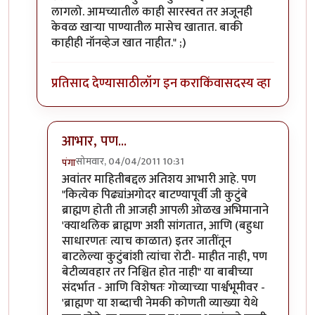
लागलो. आमच्यातील काही सारस्वत तर अजूनही
केवळ खार्‍या पाण्यातील मासेच खातात. बाकी
काहीही नॉनव्हेज खात नाहीत." ;)
प्रतिसाद देण्यासाठी
लॉग इन करा
किंवा
सदस्य व्हा
आभार, पण...
सोमवार, 04/04/2011 10:31
पंगा
In reply to
थोडक्यात, 'ब्राह्मण' या
by
llपुण्याचे पेशवेll
अवांतर माहितीबद्दल अतिशय आभारी आहे. पण
"कित्येक पिढ्यांअगोदर बाटण्यापूर्वी जी कुटुंबे
ब्राह्मण होती ती आजही आपली ओळख अभिमानाने
'क्याथलिक ब्राह्मण' अशी सांगतात, आणि (बहुधा
साधारणतः त्याच काळात) इतर जातींतून
बाटलेल्या कुटुंबांशी त्यांचा रोटी- माहीत नाही, पण
बेटीव्यवहार तर निश्चित होत नाही" या बाबीच्या
संदर्भात - आणि विशेषतः गोव्याच्या पार्श्वभूमीवर -
'ब्राह्मण' या शब्दाची नेमकी कोणती व्याख्या येथे