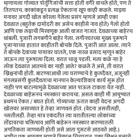
म्हणायला गोव्यात पोर्तुगिजांची सत्ता होती वगैरे वाचले होते, पण ते
तितपतच. काकांकडून प्रत्यक्ष ऐकताना खूप काही कळले. माझ्या
मनावर अगदी खोल कोरला गेलेला प्रसंग म्हणजे आम्ही एका
देवळात (बहुतेक दामोदरी का असेच काहीसे नाव होते) गेलो होतो
आणि एक लग्नाची मिरवणूक आली वाजत गाजत. देवळाच्या बाहेरच
थांबली. पुजारी लगबगीने बाहेर गेला. लगीनघरच्या मुख्य पुरूषाने
पुजार्‍याच्या हातात काहीतरी बोचके दिले. पुजारी आत आला. त्याने
ते बोचके देवाच्या पायावर घातले, एक नारळ प्रसाद म्हणून बाहेर
जाऊन त्या पुरूषाला दिला. वरात चालू पडली. मला कळे ना! हे
लोक देवळात आतमधे का नाही आले? कळले ते असे, ती वरात
ख्रिश्चनांची होती. बाटण्याआधी त्या घराण्याचे हे कुलदैवत, अजूनही
मंगलप्रसंगी कुलदैवताचा मानपान केल्याशिवाय कार्य सुरू होत
नाही! पण बाटल्यामुळे देवळाच्या आत पाऊल टाकता येत नाही.
देवळाच्या बाहेरूनच नमस्कार करायचा. असलं काही मी आयुष्यात
प्रथमच ऐकत / बघत होतो. गोव्याच्या ऊरात काही वेदना अगदी
खोलवर असाव्यात हे तेव्हा जाणवलं होतं. (वेदना असतीलही,
नसतीलही. तेव्हा मात्र एकंदरीत त्या वरातीतल्या लोकांच्या
तोंडावरचा भक्तिभाव आणि बाहेरून नमस्कार करण्यातली
अगतिकता जाणवली होती असे आता पुसटसे आठवते आहे.)
अशीच एक आठवण म्हणजे त्रिकाल चित्रपटात, एका ख्रिश्चन मुलाचे