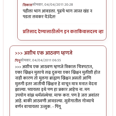
सोमवार, 04/04/2011 20:28
विकास
In reply to
लवकर येऊ द्या
by
संदीप चित्रे
पहीला भाग आवडला. पुढचे भाग जास्त खंड न
पडता लवकर येउंदेत!
प्रतिसाद देण्यासाठी
लॉग इन करा
किंवा
सदस्य व्हा
>>> अशीच एक आठवण म्हणजे
सोमवार, 04/04/2011 06:55
पिंगू
>>> अशीच एक आठवण म्हणजे त्रिकाल चित्रपटात,
एका ख्रिश्चन मुलाचे लग्न दुसर्‍या एका ख्रिश्चन मुलीशी होत
नाही कारण तो मुलगा ब्राह्मण ख्रिश्चन असतो आणि
मुलगी इतर जातीची ख्रिश्चन! हे वाचून मात्र मनात वेदना
झाल्या. च्यायला इथे पण हा प्रकार आहेच ना. मग
उपयोग वांझ धर्मसंस्थेचा. माफ करा. पण हे जरा अवांतर
आहे. बाकी आठवणी आवडल्या. सुशेगातील गोव्याचे
वर्णन वाचायला उत्सुक. - पिंगू