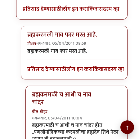
प्रतिसाद देण्यासाठी
लॉग इन करा
किंवा
सदस्य व्हा
ब्रह्मकरमळी गाव फार मस्त आहे.
मंगळवार, 05/04/2011 09:59
नीधप
In reply to
ही सर्वसामान्यपणे केली जाणारी
by
मेघवेडा
ब्रह्मकरमळी गाव फार मस्त आहे.
प्रतिसाद देण्यासाठी
लॉग इन करा
किंवा
सदस्य व्हा
ब्रह्मकरमळी च आधी च नाव
चांदर
प्रीत-मोहर
मंगळवार, 05/04/2011 10:04
In reply to
ब्रह्मकरमळी गाव फार मस्त आहे.
by
नीधप
ब्रह्मकरमळी च आधी च नाव चांदर होत
↑
..पणजीनजिकच्या करमळीचा ब्रह्मदेव तिथे नेला
म्हणुन ती ब्रह्मकरमळी :)