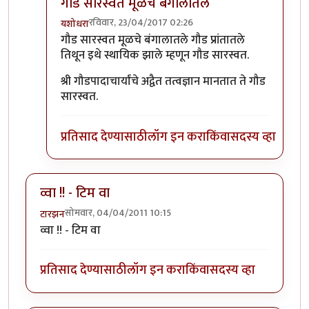
गौड सारस्वत मूळचे बंगालातले
रविवार, 23/04/2017 02:26
यशोधरा
In reply to
थोडक्यात, 'ब्राह्मण' या
by
llपुण्याचे पेशवेll
गौड सारस्वत मूळचे बंगालातले गौड प्रांतातले
तिथून इथे स्थायिक झाले म्हणून गौड सारस्वत.
श्री गौडपादाचार्यांचे अद्वैत तत्वज्ञान मानतात ते गौड
सारस्वत.
प्रतिसाद देण्यासाठी
लॉग इन करा
किंवा
सदस्य व्हा
व्वा !! - टिम वा
सोमवार, 04/04/2011 10:15
टारझन
व्वा !! - टिम वा
प्रतिसाद देण्यासाठी
लॉग इन करा
किंवा
सदस्य व्हा