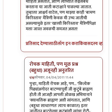
माहिती असतात, आणि त्यांच्यात लग्नसंबंध
करताना या जाती कटाक्षाने पाळल्या जातात.
तुम्हाला आश्चर्य वाटेल, पण माझ्या काही 'बामण
किरिस्ताव' मैत्रिणी केवळ मी उच्च जातीची
असल्यामुळे इतर 'खारवी किरिस्ताव' मैत्रिणींपेक्षा
मला जास्त जवळची समजत असत!
प्रतिसाद देण्यासाठी
लॉग इन करा
किंवा
सदस्य व्हा
रोचक माहिती, पण मूळ प्रश्न
(बहुधा) अजूनही अनुत्तरित
सोमवार, 04/04/2011 11:44
पंगा
In reply to
गोव्यातील ब्राह्मण
by
पैसा
पुन्हा, माहिती रोचक आहे, पण... "कित्येक
पिढ्यांअगोदर बाटण्यापूर्वी जी कुटुंबे ब्राह्मण
होती ती आजही आपली ओळख अभिमानाने
'क्याथलिक ब्राह्मण' अशी सांगतात, आणि
(बहुधा साधारणतः त्याच काळात) इतर
जातींतून बाटलेल्या कुटुंबांशी त्यांचा रोटी-