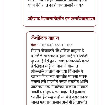
स्वतःला याच संज्ञेने ओळखत असावेत) अशी
शंका येते. यात काही तथ्य असावे काय?
प्रतिसाद देण्यासाठी
लॉग इन करा
किंवा
सदस्य व्हा
कॅथॉलिक ब्राह्मण
सोमवार, 04/04/2011 11:52
पैसा
In reply to
"बामण"बद्दल
by
पंगा
निदान गोव्यातले 'कॅथॉलिक ब्राह्मण' हे
बाटलेले सारस्वत ब्राह्मण आहेत. बाटलेले
कुणबी हे 'ख्रिश्चन गावडे' तर बाटलेले मराठे
हे 'ख्रिश्चन चाड्डे' या नावानी गोव्यात
ओळखले जातात. सगळ्या ख्रिश्चनांमधे
खाण्या पिण्याच्या बाबतीत फारसा फरक
नसला तरी राहणीत फरक असतोच आणि
जातींच्या उच्च नीचतेच्या कल्पना गोव्यात
अगदी घट्ट मूळ धरून आहेत. ख्रिश्चनांमधे
'जातीबाहेर' लग्न न होण्याचं हे दुसरं कारण
जास्त महत्त्वाचं असावं असं मी आतापर्यंत