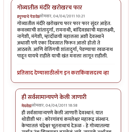
गोव्यातील मंदीरे खरोखरच फार
सोमवार, 04/04/2011 10:21
llपुण्याचे पेशवेll
गोव्यातील मंदीरे खरोखरच फार फार फार सुंदर आहेत.
कवळ्याची शांतादुर्गा, रामनाथी, बांदिवड्याची महालक्ष्मी,
नागेशी, मंगेशी, म्हार्दोळची महालसा अशी देवस्थाने
अधाशी पणे एका दिवसात फिरून आलो होतो ते
आठवले. आणि वेलिंगची शांतादुर्गा, पेडण्याचा रवळनाथ
पाहून यायचे राहीले याची खंत मनाला लागून राहीली.
प्रतिसाद देण्यासाठी
लॉग इन करा
किंवा
सदस्य व्हा
ही सर्वसामान्यपणे केली जाणारी
सोमवार, 04/04/2011 18:58
मेघवेडा
In reply to
गोव्यातील मंदीरे खरोखरच फार
by
llपुण्याचे पेशवेl
ही सर्वसामान्यपणे केली जाणारी देवस्थानं. यात
थोडीशी भर : कोरगांवचं कमलेश्वर महारूद्र संस्थान.
केप्यातलं चंद्रेश्वर भूतनाथाचं देऊळ - हे गोव्यातल्या