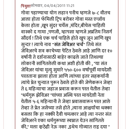
सोमवार, 04/04/2011 11:21
पियुशा
In reply to
अभिनंदन.. लवकर येऊ द्या
by
योगप्रभू
गोवा पहाण्याचा योग लहान पनीच म्हणजे ७-८ वीतच
आला होता फॅमिली ट्रिप बरोबर गोवा मस्त एन्जॉय
केला होता ,खूप सुंदर चर्चेस ,मंदिर,बीचेस पाहिली
वास्को द गामा ,पणजी, म्हापसा म्हणजे अप्रतिम निसर्ग
सौंदर्य ! तिथे एक चर्च पाहिले होते खुप जून आणि खुप
सुन्दर ! त्याचे नाव
"संत जेविअर चर्च"
तिथे संत
जेविअरचे शव काचेच्या पेटित ठेवले आहे आणि दर १०
वर्षानी ते दर्शनासाठी बाहेर काढले जाते तिथल्या
लोकानी सांगितलेली कथा अशी होती की , "या संत
जेविअर यांचा मृत्यु सुमारे ५५०-६०० वर्षापूर्वी मायदेशी
परतताना झाला होता आणि त्यांच्या इतर सहकर्यानी
त्यांचे प्रेत चुन्यात पुरून ठेवले होते की जेणेकरून जेव्हा
ते ६ महिन्याचा जहाज प्रवास करून परत येतील तेव्हा
"धर्मगुरू झेविअर "यांच्या अस्थि परत मायदेशी नेता
येतील ५-६ महिन्यानी ते जेव्हा प्रवासवारून परत आले
तेव्हा ते प्रेत जसेच्या तसे होते ,त्याना आश्चर्याचा धक्का
बसला कि हा नक्की दैवी चमत्कार आहे त्या नन्तर संत
जेविअरने एका धर्मगुरूच्या स्वप्नात येउन सांगितले
की," मला कुठेही नेऊ नका ,इथेच गोव्यात राहू दया "