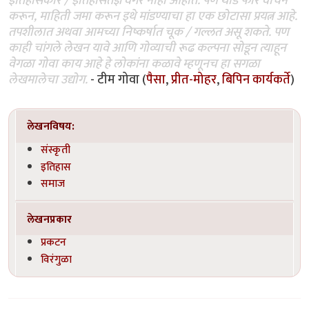
इतिहासकार / इतिहासतज्ञ वगैरे नाही आहोत. पण थोडे फार वाचन
करून, माहिती जमा करून इथे मांडण्याचा हा एक छोटासा प्रयत्न आहे.
तपशीलात अथवा आमच्या निष्कर्षात चूक / गल्लत असू शकते. पण
काही चांगले लेखन यावे आणि गोव्याची रूढ कल्पना सोडून त्याहून
वेगळा गोवा काय आहे हे लोकांना कळावे म्हणूनच हा सगळा
लेखमालेचा उद्योग.
- टीम गोवा (
पैसा
,
प्रीत-मोहर
,
बिपिन कार्यकर्ते
)
लेखनविषय:
संस्कृती
इतिहास
समाज
लेखनप्रकार
प्रकटन
विरंगुळा