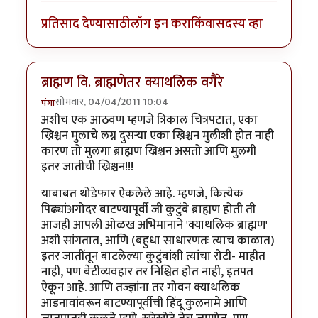
प्रतिसाद देण्यासाठी
लॉग इन करा
किंवा
सदस्य व्हा
ब्राह्मण वि. ब्राह्मणेतर क्याथलिक वगैरे
सोमवार, 04/04/2011 10:04
पंगा
अशीच एक आठवण म्हणजे त्रिकाल चित्रपटात, एका
ख्रिश्चन मुलाचे लग्न दुसर्‍या एका ख्रिश्चन मुलीशी होत नाही
कारण तो मुलगा ब्राह्मण ख्रिश्चन असतो आणि मुलगी
इतर जातीची ख्रिश्चन!!!
याबाबत थोडेफार ऐकलेले आहे. म्हणजे, कित्येक
पिढ्यांअगोदर बाटण्यापूर्वी जी कुटुंबे ब्राह्मण होती ती
आजही आपली ओळख अभिमानाने 'क्याथलिक ब्राह्मण'
अशी सांगतात, आणि (बहुधा साधारणतः त्याच काळात)
इतर जातींतून बाटलेल्या कुटुंबांशी त्यांचा रोटी- माहीत
नाही, पण बेटीव्यवहार तर निश्चित होत नाही, इतपत
ऐकून आहे. आणि तज्ज्ञांना तर गोवन क्याथलिक
आडनावांवरून बाटण्यापूर्वीची हिंदू कुलनामे आणि