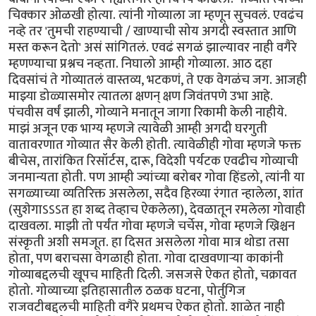
चिक्कार ओळखी होत्या. त्यांनी गोव्याला जा म्हणून सुचवलं. एवढंच
नव्हे तर 'तुमची राहण्याची / खाण्याची सोय अगदी स्वस्तात आणि
मस्त करून देतो' असं सांगितलं. एवढं सगळं झाल्यावर नाही वगैरे
म्हणण्याचा प्रश्नच नव्हता. निघालो आम्ही गोव्याला. आठ दहा
दिवसांचं ते गोव्यातलं वास्तव्य, भटकणं, ते एक वेगळंच जग. आजही
माझ्या डोळ्यासमोर त्यातला क्षणन् क्षण जिवंतपणे उभा आहे.
पंचवीस वर्षं झाली, गोव्याने मनातून जागा रिकामी केली नाहीये.
माझं अजून एक भाग्य म्हणजे त्यावेळी आम्ही अगदी घरगुती
वातावरणात गोव्यात सैर केली होती. त्यावेळीही गोवा म्हणजे फक्त
बीचेस, तारांकित रिसॉर्टस, दारू, विदेशी पर्यटक एवढीच गोव्याची
जनमान्यता होती. पण आम्ही ज्यांच्या बरोबर गोवा हिंडलो, त्यांनी या
सगळ्याच्या व्यतिरिक्त असलेला, सदैव हिरव्या रंगात न्हालेला, शांत
(सुशेगाऽऽऽत हा शब्द तेव्हाच ऐकलेला), देवळातून रमलेला गोवाही
दाखवला. माझी तो पर्यंत गोवा म्हणजे चर्चेस, गोवा म्हणजे ख्रिश्चन
संस्कृती अशी समजूत. हा दिसत असलेला गोवा मात्र थोडा तसा
होता, पण बराचसा वेगळाही होता. गोवा दाखवणार्‍या काकांनी
गोव्याबद्दलची खूपच माहिती दिली. जसजसे ऐकत होतो, चक्रावत
होतो. गोव्याच्या इतिहासातील ठळक घटना, पोर्तुगिज
राजवटीबद्दलची माहिती वगैरे प्रथमच ऐकत होतो. शाळेत नाही