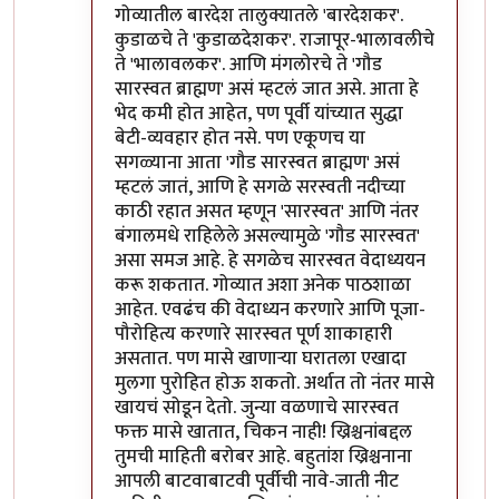
गोव्यातील बारदेश तालुक्यातले 'बारदेशकर'.
कुडाळचे ते 'कुडाळदेशकर'. राजापूर-भालावलीचे
ते 'भालावलकर'. आणि मंगलोरचे ते 'गौड
सारस्वत ब्राह्मण' असं म्हटलं जात असे. आता हे
भेद कमी होत आहेत, पण पूर्वी यांच्यात सुद्धा
बेटी-व्यवहार होत नसे. पण एकूणच या
सगळ्याना आता 'गौड सारस्वत ब्राह्मण' असं
म्हटलं जातं, आणि हे सगळे सरस्वती नदीच्या
काठी रहात असत म्हणून 'सारस्वत' आणि नंतर
बंगालमधे राहिलेले असल्यामुळे 'गौड सारस्वत'
असा समज आहे. हे सगळेच सारस्वत वेदाध्ययन
करू शकतात. गोव्यात अशा अनेक पाठशाळा
आहेत. एवढंच की वेदाध्यन करणारे आणि पूजा-
पौरोहित्य करणारे सारस्वत पूर्ण शाकाहारी
असतात. पण मासे खाणार्‍या घरातला एखादा
मुलगा पुरोहित होऊ शकतो. अर्थात तो नंतर मासे
खायचं सोडून देतो. जुन्या वळणाचे सारस्वत
फक्त मासे खातात, चिकन नाही! ख्रिश्चनांबद्दल
तुमची माहिती बरोबर आहे. बहुतांश ख्रिश्चनाना
आपली बाटवाबाटवी पूर्वीची नावे-जाती नीट