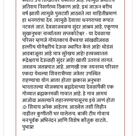
सर्वात उंच शिखरावर वसलेलं आहे. त्यामुळे अर्थातच
अतिशय निसर्गरम्य ठिकाण आहे. इथं जाऊन बरीच
वर्षं झाली त्यामुळे पुसटशी आठवते त्या माहितीप्रमाणं
हा धनगरांचा देव. त्यामुळे देवाला धनगराच्या रूपात
नटवलं जातं. देवळाजवळच सुंदर आश्रम आहे. एकूणच
सुखानुभव! नार्व्यातला सप्तकोटेश्वर - या देवळाचा
परिसर म्हणजे गोमंतकाचं वैभवच! सांखळीजवळ
हल्लीच योगेश्वरीचं देऊळ स्थापित केलं आहे! थोडंसं
आडबाजूला आहे मात्र सुरेखच आहे! हरवळ्यातलं
रूद्रेश्वराचं देऊळही सुंदर आहे! खाली उतरावं लागतं.
जवळच जलप्रपात आहे. आणखी एक नयनरम्य परिसर!
एकदा येथल्या शिवरात्रीच्या जत्रेला उपस्थित
राहण्याचा योग आला होता! झकास अनुभव!
भारतातल्या मोजक्याच ब्रह्मदेवाच्या देवळांपैकी एक
गोव्यात ब्रह्मकरमळी गावात आहे. हे गाव आमचं
आजोळ असल्याने लहानपणापासूनच इथे जाणं होतं!
:D शिवाय अनेक आहेतच. आठवेल तशी लिहीन
नाहीतर कुणीतरी भर घालेलच. बाकी टीम गोवाचं
मनःपूर्वक अभिनंदन आणि विशेष कौतुक वाटले..
पुभाप्र!