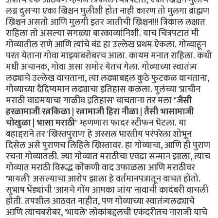
लग्न दुसर्‍या एका ख्रिश्चन मुलीशी होत नाही कारण तो मुलगा ब्राह्मण
ख्रिश्चन असतो आणि मुलगी इतर जातीची ख्रिश्चन!!! त्रिकाल लक्षात
राहिला तो असल्या सगळ्या बारकाव्यांनिशी. याच चित्रपटात मी
गोव्यातील राणे आणि त्यांचे बंड हा उल्लेख प्रथम ऐकला. गोव्याहून
परत येताना गोवा माझ्याबरोबरच आला. कायम मनात राहिला. कधी
मधी अचानक, गोवा असा समोर येतच गेला. गोव्याच्या स्वातंत्र्य
लढ्याचे उल्लेख वाचताना, त्या लढ्याबद्दल कुठे फुटकळ वाचताना,
गोव्याच्या दैदिप्यमान लढ्याचा इतिहास कळला. पुलंच्या 'प्राचीन
मराठी वाङमयाचा गाळीव इतिहास' वाचताना तर मला "
जैसी
हरळामाजी रत्नकिळा | रत्नामाजी हिरा नीळा | तैसी भासामाजी
चोखुळा | भासा मराठी
" म्हणणारा फादर स्टीफन भेटला. या
बहाद्दराने तर 'ख्रिस्तपुराण' हे अस्सल भारतीय परंपरेला शोभून
दिसेल असे पुराणच लिहिले ख्रिस्तावर. हा गोव्याचा, आणि ही पुराण
रचना गोव्यातली. ज्या गोव्यात मराठीचा एवढा सन्मान झाला, त्याच
गोव्यात मराठी विरूद्ध कोंकणी वाद उफाळला आणि मराठीवर
'भायली' असल्याचा आरोप झाला हे वर्तमानपत्रातून वाचत होतो.
सुभाष भेंड्यांची 'आमचे गोंय आमका जांय' नावाची कादंबरी वाचली
होती. तपशील आठवत नाहीत, पण गोव्याच्या स्वातंत्र्यलढ्याचे
आणि त्याचबरोबर, 'भायले' लोकांबद्दलची एकंदरीतच नाराजी याचे