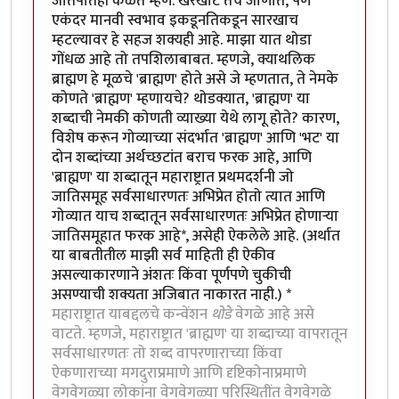
जातपातही कळते म्हणे. खरेखोटे तेच जाणोत, पण
एकंदर मानवी स्वभाव इकडूनतिकडून सारखाच
म्हटल्यावर हे सहज शक्यही आहे. माझा यात थोडा
गोंधळ आहे तो तपशिलाबाबत. म्हणजे, क्याथलिक
ब्राह्मण हे मूळचे 'ब्राह्मण' होते असे जे म्हणतात, ते नेमके
कोणते 'ब्राह्मण' म्हणायचे? थोडक्यात, 'ब्राह्मण' या
शब्दाची नेमकी कोणती व्याख्या येथे लागू होते? कारण,
विशेष करून गोव्याच्या संदर्भात 'ब्राह्मण' आणि 'भट' या
दोन शब्दांच्या अर्थच्छटांत बराच फरक आहे, आणि
'ब्राह्मण' या शब्दातून महाराष्ट्रात प्रथमदर्शनी जो
जातिसमूह सर्वसाधारणतः अभिप्रेत होतो त्यात आणि
गोव्यात याच शब्दातून सर्वसाधारणतः अभिप्रेत होणार्‍या
जातिसमूहात फरक आहे*, असेही ऐकलेले आहे. (अर्थात
या बाबतीतील माझी सर्व माहिती ही ऐकीव
असल्याकारणाने अंशतः किंवा पूर्णपणे चुकीची
असण्याची शक्यता अजिबात नाकारत नाही.) *
महाराष्ट्रात याबद्दलचे कन्वेंशन
थोडे
वेगळे आहे असे
वाटते. म्हणजे, महाराष्ट्रात 'ब्राह्मण' या शब्दाच्या वापरातून
सर्वसाधारणतः तो शब्द वापरणाराच्या किंवा
ऐकणाराच्या मगदुराप्रमाणे आणि दृष्टिकोनाप्रमाणे
वेगवेगळ्या लोकांना वेगवेगळ्या परिस्थितींत वेगवेगळे