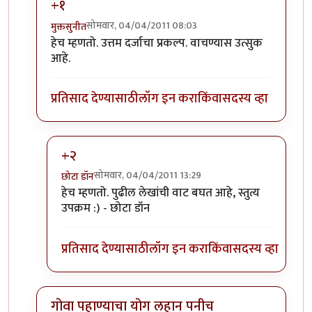
+१
सोमवार, 04/04/2011 08:03
मुक्तसुनीत
In reply to
अभिनंदन.. लवकर येऊ द्या
by
योगप्रभू
हेच म्हणतो. उत्तम दर्जाचा प्रकल्प. वाचण्यास उत्सुक
आहे.
प्रतिसाद देण्यासाठी
लॉग इन करा
किंवा
सदस्य व्हा
+२
सोमवार, 04/04/2011 13:29
छोटा डॉन
In reply to
+१
by
मुक्तसुनीत
हेच म्हणतो. पुढील लेखांची वाट बघत आहे, स्तुत्य
उपक्रम :) - छोटा डॉन
प्रतिसाद देण्यासाठी
लॉग इन करा
किंवा
सदस्य व्हा
गोवा पहाण्याचा योग लहान पनीच