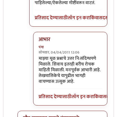
पाहिलेल्या/ऐकलेल्या गोष्टींवरून वाटतं.
प्रतिसाद देण्यासाठी
लॉग इन करा
किंवा
सदस्य व्हा
आभार
पंगा
सोमवार, 04/04/2011 12:06
In reply to
कॅथॉलिक ब्राह्मण
by
पैसा
माझ्या मूळ प्रश्नाचे उत्तर नि:संदिग्धपणे
मिळाले. शिवाय इतरही बरीच रोचक
माहिती मिळाली. मनःपूर्वक आभारी आहे.
लेखमालिकेचे यापुढील भागही
वाचण्यास उत्सुक आहे.
प्रतिसाद देण्यासाठी
लॉग इन करा
किंवा
सदस्य व्