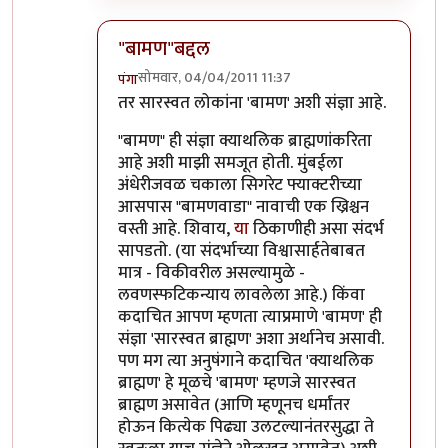
"बामण"बद्दल
सोमवार, 04/04/2011 11:37
पंगा
In reply to
गोव्यातील ब्राह्मण
by
पैसा
तर सारस्वत लोकांना 'बामण' अशी संज्ञा आहे.
"बामण" ही संज्ञा क्याथलिक ब्राह्मणांकरिता
आहे अशी माझी समजूत होती. मुंबईला
अंधेरीजवळ चकाला सिगरेट फ्याक्टरीच्या
आसपास "बामणवाडा" नावाची एक ख्रिश्चन
वस्ती आहे. शिवाय,
या
ठिकाणीही असा संदर्भ
सापडतो. (या संदर्भाच्या विश्वासार्हतेबाबत
मात्र - विकीवरील असल्यामुळे -
लवणस्फटिकन्याय लावलेला आहे.) किंवा
कदाचित आपण म्हणता त्याप्रमाणे 'बामण' ही
संज्ञा 'सारस्वत ब्राह्मण' अशा अर्थानेच असावी.
पण मग त्या अनुषंगाने कदाचित 'क्याथलिक
ब्राह्मण' हे मूळचे 'बामण' म्हणजे सारस्वत
ब्राह्मण असावेत (आणि म्हणूनच धर्मांतर
होऊन कित्येक पिढ्या उलटल्यानंतरसुद्धा ते