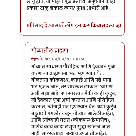
लागू होते, या माझ्या मूळ प्रश्नाच्या अनुषंगाने काही
प्रकाश टाकू शकाल काय? पुनश्च आभारी आहे.
प्रतिसाद देण्यासाठी
लॉग इन करा
किंवा
सदस्य व्हा
गोव्यातील ब्राह्मण
सोमवार, 04/04/2011 10:56
पैसा
In reply to
आभार, पण...
by
पंगा
गोव्यात साधारण पौरोहित्य आणि देवळात पूजा
करणार्‍या ब्राह्मणाना 'भट' म्हणण्यात येतं.
बोलताना कोकणस्थ, कर्‍हाडे आणि पद्ये याना
भट म्हटलं जातं, तर सारस्वत लोकांना 'बामण'
अशी संज्ञा आहे. पण सारस्वतांपैकी काही कुटुंबं,
जी देवळात पूजा अर्चा करतात आणि पौरोहित्य
करतात, त्यांनाही भट म्हणण्यात येतं. अशी कुटुंब
बहुतांशी मंगलोर कडून गोव्यात आलेली आहेत,
आणि त्यांच्याही घरात (कोकणस्थांप्रमाणेच),
मासेच काय कांदा लसूण सुद्धा खाल्ला जात
नाही. सारस्वतांच्या बर्‍याच उपजाती आहेत.