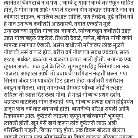
त्यानंतर चित्रपटाचे नाव पण... 'बॉम्बे टू गोवा'! बॉम्बे तर ऐकून माहित
होतं, हे गोवा काय आहे? पण ते पटकन दोन शब्दात संपणारे नाव का
कोणास ठाऊक, चांगलेच लक्षात राहिले. पण तेवढेच. पुढे बरीच वर्षे
हे नाव उगाचच कधीतरी आठवायचे. वर्गात एकदोन मुलं
उन्हाळ्याच्या सुट्टीत गोव्याला जाणारी. त्यांच्याकडून कधीतरी उडत
उडत गोव्याबद्दल ऐकलेलं. तिथली देवळं, चर्चेस, बीचेस यांची वर्णनं
माफक प्रमाणात ऐकली. असंच कधीतरी मंगेशकर लोक मूळचे
गोव्याचे असं वाचलं होतं. बरीच वर्षं गोव्याचा संबंध एवढाच. साल
१९८१. अर्धवट, कळत्या न कळत्या वयात आलो होतो. अचानक एक
तूफान आलं... 'एक दुजे के लिये'. सुप्परडुप्परहिट्ट सिनेमा! भयानक
गाजला. आम्हाला आधी तो बघायची परमिशन नव्हती घरून. पण
सिनेमा जेव्हा प्रमाणाबाहेर हिट झाला तेव्हा कशीतरी परमिशन
काढून बघितला. वासू सपनाच्या प्रेमकहाणीच्या जोडीने लक्षात
राहिला तो त्यात दिसलेला गोवा. हे माझं गोव्याचं प्रथम दर्शन.
भन्नाटच वाटलेला गोवा तेव्हाही. पण, गोव्याचं प्रत्यक्ष दर्शन होईपर्यंत
अजून पाच वर्षं वाट बघायची होती. बारावीची परिक्षा संपली आणि
रिकामपण आलं. कुठेतरी जाऊया म्हणून बाबांच्यामागे भूणभूण
लावली होती. खूप पैसे खर्च करून लांब कुठेतरी जाऊ अशी
परिस्थिती नव्हती. विचार चालू होता. एक दिवस बोलता बोलता
बाबांनी त्यांच्या एका स्नेह्यांसमोर हा विषय काढला. गोव्यात त्यांच्या