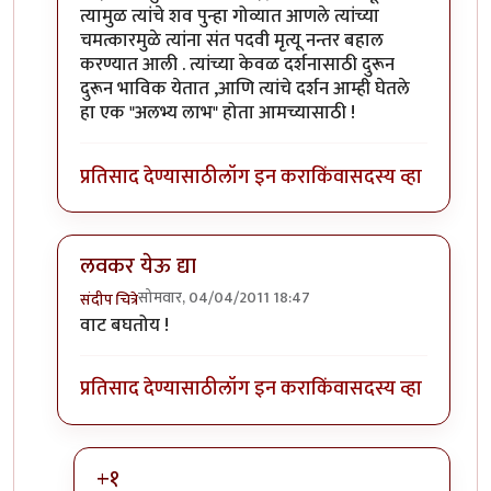
त्यामुळ त्यांचे शव पुन्हा गोव्यात आणले त्यांच्या
चमत्कारमुळे त्यांना संत पदवी मृत्यू नन्तर बहाल
करण्यात आली . त्यांच्या केवळ दर्शनासाठी दुरून
दुरून भाविक येतात ,आणि त्यांचे दर्शन आम्ही घेतले
हा एक "अलभ्य लाभ" होता आमच्यासाठी !
प्रतिसाद देण्यासाठी
लॉग इन करा
किंवा
सदस्य व्हा
लवकर येऊ द्या
सोमवार, 04/04/2011 18:47
संदीप चित्रे
In reply to
अभिनंदन.. लवकर येऊ द्या
by
योगप्रभू
वाट बघतोय !
प्रतिसाद देण्यासाठी
लॉग इन करा
किंवा
सदस्य व्हा
+१