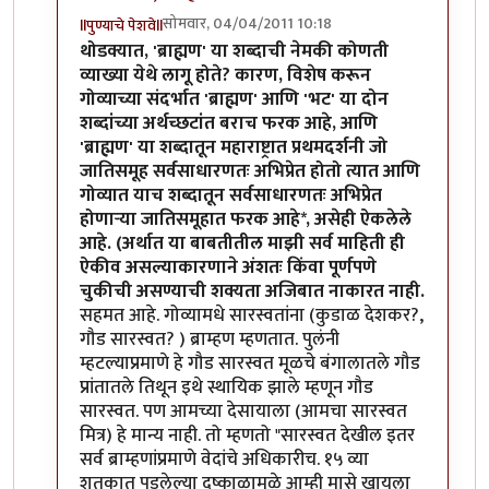
सोमवार, 04/04/2011 10:18
llपुण्याचे पेशवेll
In reply to
ब्राह्मण वि. ब्राह्मणेतर क्याथलिक वगैरे
by
पंगा
थोडक्यात, 'ब्राह्मण' या शब्दाची नेमकी कोणती
व्याख्या येथे लागू होते? कारण, विशेष करून
गोव्याच्या संदर्भात 'ब्राह्मण' आणि 'भट' या दोन
शब्दांच्या अर्थच्छटांत बराच फरक आहे, आणि
'ब्राह्मण' या शब्दातून महाराष्ट्रात प्रथमदर्शनी जो
जातिसमूह सर्वसाधारणतः अभिप्रेत होतो त्यात आणि
गोव्यात याच शब्दातून सर्वसाधारणतः अभिप्रेत
होणार्‍या जातिसमूहात फरक आहे*, असेही ऐकलेले
आहे. (अर्थात या बाबतीतील माझी सर्व माहिती ही
ऐकीव असल्याकारणाने अंशतः किंवा पूर्णपणे
चुकीची असण्याची शक्यता अजिबात नाकारत नाही.
सहमत आहे. गोव्यामधे सारस्वतांना (कुडाळ देशकर?,
गौड सारस्वत? ) ब्राम्हण म्हणतात. पुलंनी
म्हटल्याप्रमाणे हे गौड सारस्वत मूळचे बंगालातले गौड
प्रांतातले तिथून इथे स्थायिक झाले म्हणून गौड
सारस्वत. पण आमच्या देसायाला (आमचा सारस्वत
मित्र) हे मान्य नाही. तो म्हणतो "सारस्वत देखील इतर
सर्व ब्राम्हणांप्रमाणे वेदांचे अधिकारीच. १५ व्या
शतकात पडलेल्या दुष्काळामुळे आम्ही मासे खायला