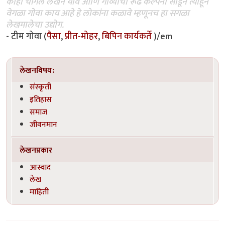
काही चांगले लेखन यावे आणि गोव्याची रूढ कल्पना सोडून त्याहून
वेगळा गोवा काय आहे हे लोकांना कळावे म्हणूनच हा सगळा
लेखमालेचा उद्योग.
- टीम गोवा (
पैसा
,
प्रीत-मोहर
,
बिपिन कार्यकर्ते
)/em
लेखनविषय:
संस्कृती
इतिहास
समाज
जीवनमान
लेखनप्रकार
आस्वाद
लेख
माहिती