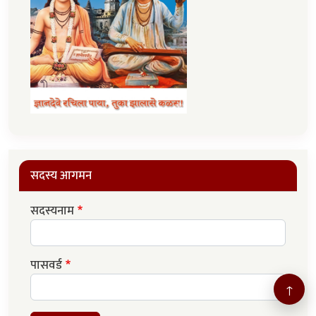
सदस्य आगमन
सदस्यनाम
पासवर्ड
↑