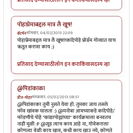
प्रतिसाद देण्यासाठी
लॉग इन करा
किंवा
सदस्य व्हा
पोहाप्रेमाबद्दल मात्र लै खूष!
सोमवार, 04/02/2013 22:09
बॅटमॅन
पोहाप्रेमाबद्दल मात्र लै खूष!!!कांदेपोहे प्रोग्रॅम गोव्यात याच
ऋतूत करावा काय ;)
प्रतिसाद देण्यासाठी
लॉग इन करा
किंवा
सदस्य व्हा
@पिडांकाका
मंगळवार, 05/02/2013 08:51
प्रीत-मोहर
@पिडांकाका तुमी नुसते येवा हो. तुमका जाय तसले
फॉव खांवक घालता :) @मनोबा आमच्याकडे कांदेपोहे/
फोडणीचे पोहे "कांद्यापोह्यांच्या" कार्यक्रमाला बनवतच
नाही मुळी :P @सूड त्याच काय आहे ना, गोवेकराला
कोणत्या वेळी काय खाव, कधी काय खाउ नये, कोणते