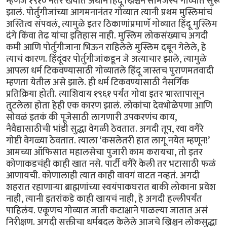
म्हणजे १९१० नंतर खर्यात अर्थाने हिंदू ख्रिश्चन सामंजस्य गोव्यात सुरू
झालं. पोर्तुगीजांच्या आगमनानंतर गोव्यात त्यानी प्रथम मुस्लिमांचं
अस्तित्व संपवलं, त्यामुळे इतर ठिकाणांप्रमाणॅ गोव्यात हिंदू मुस्लिम
दंगे किंवा तेढ यांचा इतिहास नाही. मुस्लिम लोकसंख्याच अगदी
कमी आणि पोर्तुगीजाना भिऊन राहिलेले मुस्लिम दबून गेलेले, हे
त्याचं कारण. हिंदूंवर पोर्तुगीजांकडून जे अत्याचार झाले, त्यामुळे
आपला धर्म टिकवण्यासाठी गोव्यातले हिंदू जास्तच पुराणमतवादी
म्हणता येतील असे झाले. ही धर्म टिकवण्यासाठी नैसर्गिक
प्रतिक्रिया होती. त्याशिवाय १९६१ पर्यंत गोवा इतर भारतापासून
तुटलेला होता हेही एक कारण झालं. लोकांचा देवभोळेपणा आणि
सोवळं इतकं की पूजेसाठी लागणारी उपकरणंच काय,
नैवैद्यासाठीची भांडी सुद्धा वेगळी ठेवतात. अगदी तूप, रवा वगैरे
गोष्टी वेगळ्या ठेवतात. त्याला ‘कसलेतरी हात लागू नयेत म्हणून!’
आमच्या ऑफिसात महालसेचा पुजारी काम करायचा, तो इतर
कोणाकडचंही काही खात नसे. पार्टी वगैरे केली तर भटासाठी फळं
आणायची. कोणालाही त्यात काही वावगं वाटत नव्हतं. अगदी
शहरात रहाणार्‍या ब्राह्मणांच्या स्वयंपाकघरात बाकी लोकाना प्रवेश
नाही, त्यानी इतरांकडे काही खायचं नाही, हे अगदी हल्लीपर्यंत
पाहिलंय. एकूणच गोव्यात जाती कटाक्षाने पाळल्या जातात असं
निरीक्षण. अगदी सक्तीचा धर्मबदल केलेले आजचे ख्रिश्चन लोकसुद्धा