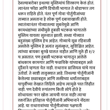
ठेवल्याबरोबर इथल्या मुस्लिमांचं शिरकाण केलं होतं.
त्यानंतर फोंडा आणि डिचोली भागात ते थोडाफार तग
धरून राहिले होते. नंतर पूर्ण गोवा पोर्तुगीजांच्या
ताब्यात असताना हे लोक पूर्ण दबावाखाली होते.
स्वातंत्र्यानंतर गोव्यातल्या सुबत्तेमुळे आणि
कामधंद्यांच्या संधीमुळे हुबळी भटकळ भागातले
मुस्लिम यायला सुरुवात झाली. सध्या गोव्यात
बहुसंख्य मुस्लिम हेच आहेत. गोव्याचे मूळ रहिवासी
असलेले मुस्लिम हे अत्यंत सुसंस्कृत, सुशिक्षित आहेत.
त्यांच्या बायका बुरखे घालत नाहीत आणि मुले ही १/२
च असतात. पण हुबळी भटकळ भागातून आलेले
बांधकाम कामगार आणि फळविके यांच्याबद्दल असे
दुर्दैवाने म्हणता येत नाही. राधाराव ग्रासियस यांचे गाव
उतोर्डा. ते साष्टी तालुक्यात आहे. तिथल्या पोर्तुगीजांनी
केलेल्या छळाबद्दल आणि सक्तीच्या धर्मांतराबद्दल
यापूर्वीच्या लेखात लिहिले आहेच त्यामुळे परत लिहीत
नाही. पण देवीचे रुपांतरण किती सोपे होते हे
शोधायला फार खोल जायची गरज नाही! त्याचा
रक्तरंजित इतिहास पोर्तुगीजांनी अभिमानाने नोंदला
आहे. या राधारावांच्या पोर्तुगीजांच्या पक्षपाती