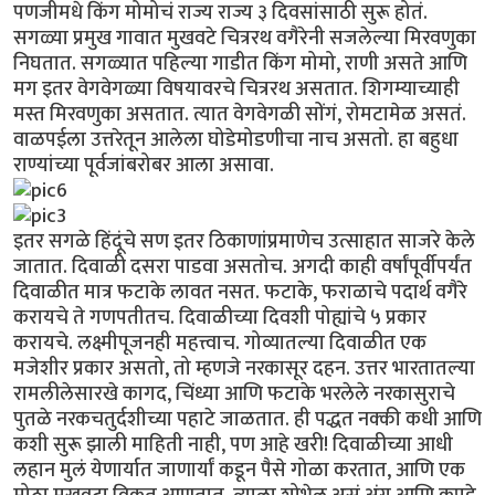
पणजीमधे किंग मोमोचं राज्य राज्य ३ दिवसांसाठी सुरू होतं.
सगळ्या प्रमुख गावात मुखवटे चित्ररथ वगैरेनी सजलेल्या मिरवणुका
निघतात. सगळ्यात पहिल्या गाडीत किंग मोमो, राणी असते आणि
मग इतर वेगवेगळ्या विषयावरचे चित्ररथ असतात. शिगम्याच्याही
मस्त मिरवणुका असतात. त्यात वेगवेगळी सोंगं, रोमटामेळ असतं.
वाळपईला उत्तरेतून आलेला घोडेमोडणीचा नाच असतो. हा बहुधा
राण्यांच्या पूर्वजांबरोबर आला असावा.
इतर सगळे हिंदूंचे सण इतर ठिकाणांप्रमाणेच उत्साहात साजरे केले
जातात. दिवाळी दसरा पाडवा असतोच. अगदी काही वर्षांपूर्वीपर्यंत
दिवाळीत मात्र फटाके लावत नसत. फटाके, फराळाचे पदार्थ वगैरे
करायचे ते गणपतीतच. दिवाळीच्या दिवशी पोह्यांचे ५ प्रकार
करायचे. लक्ष्मीपूजनही महत्त्वाच. गोव्यातल्या दिवाळीत एक
मजेशीर प्रकार असतो, तो म्हणजे नरकासूर दहन. उत्तर भारतातल्या
रामलीलेसारखे कागद, चिंध्या आणि फटाके भरलेले नरकासुराचे
पुतळे नरकचतुर्दशीच्या पहाटे जाळतात. ही पद्धत नक्की कधी आणि
कशी सुरू झाली माहिती नाही, पण आहे खरी! दिवाळीच्या आधी
लहान मुलं येणार्यात जाणार्यां कडून पैसे गोळा करतात, आणि एक