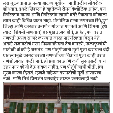
लग्न जुळवताना आपल्या बाटण्यापूर्वीच्या जातीतलीच सोयरीक
शोधतात. इथले ख्रिश्च्स्न हे बहुतेकसे रोमन कॆथॉलिक आहेत. पण
किरिस्तांव बामण आणि किरिस्तांव खारवी वगैरे ऐकताना कोणाला
त्यात काही विचित्र वाटत नाही. भौगोलिक दृष्ट्या लगतच्या सिंधुदुर्ग
जिल्हा आणि कारवार प्रमाणेच गोव्यात गणपती आणि शिमगा (इथे
त्याला शिगमो म्हणतात) हे प्रमुख उत्सव होते, आहेत, पण घरात
गणपती उत्सव साजरे करण्यात जास्त पारंपरिकता दिसून येते.
अगदी सजावटीचं मखर पिढ्यानपिढ्या तेच वापरणे, फळाफुलांची
माटोळी बांधणे हे असतंच, पण पोर्तुगीजानी मूर्ती पूजा करायला बंदी
घातल्यामुळे कागदावरच्या गणपतीच्या चित्राची पूजा काही घरांत
गणेशोत्सवात केली जाते. ही प्रथा का आणि कधी सुरू झाली याचं
उत्तर फार कोणी देऊ शकत नाहीत, पण पोर्तुगीजांची भीती, हेच
मुख्य कारण दिसतं. म्हणजे बाहेरून गणपतीची मूर्ती आणायला
नको, आणि तिचं विसर्जन घराबाहेर जाऊन करायलाही नको.