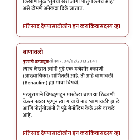
लिखाणामुळे "तुमची खरी जागा पोर्तुगालमधे आहे"
असे टोमणे अनेकदा दिले जातात.
प्रतिसाद देण्यासाठी
लॉग इन करा
किंवा
सदस्य व्हा
बाणावली
सोमवार, 04/02/2013 21:41
पुण्याचे वटवाघूळ
In reply to
छान
by
सुनील
त्याच लेखात त्यांनी पुढे एक मजेशीर कहाणी
(आख्यायिका) सांगितली आहे. ती आहे बाणावली
(Benaulim) ह्या गावा विषयी.
परशुरामाने चिपळूणहून मारलेला बाण या ठिकाणी
येऊन पडला म्हणून त्या गावाचे नाव 'बाणावली' झाले
आणि पोर्तुगीजांनी ते पुढे बेनॉलिम केले असे वाचले
आहे.
प्रतिसाद देण्यासाठी
लॉग इन करा
किंवा
सदस्य व्हा