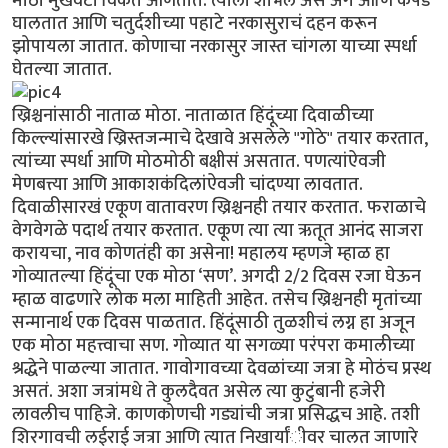
मोठा मुखवटा विकत आणतात. त्याला शोभेल असं अंग आणि कपडे
घालतात आणि चतुर्दशीच्या पहाटे नरकासुराचं दहन करून
झोपायला जातात. कोणाचा नरकासुर जास्त चांगला याच्या स्पर्धा
घेतल्या जातात.
ख्रिश्चनांसाठी नाताळ मोठा. नाताळात हिंदूंच्या दिवाळीच्या
किल्ल्यांसारखे ख्रिस्तजन्माचे देखावे असलेले "गोठे" तयार करतात,
त्यांच्या स्पर्धा आणि मोठमोठी बक्षीसं असतात. पणत्यांऐवजी
मेणबत्त्या आणि आकाशकंदिलांऐवजी चांदण्या लावतात.
दिवाळीसारखं एकूण वातावरण ख्रिश्चनही तयार करतात. फराळाचे
वेगवेगळे पदार्थ तयार करतात. एकूण त्या त्या ऋतूत आनंद साजरा
करायचा, नाव कोणतंही का असेना! महालय म्हणजे म्हाळ हा
गोव्यातल्या हिंदूंचा एक मोठा ‘सण’. अगदी 2/2 दिवस रजा घेऊन
म्हाळ वाढणारे लोक मला माहिती आहेत. तसेच ख्रिश्चनही मृतांच्या
सन्मानार्थ एक दिवस पाळतात. हिंदूंसाठी तुळशीचं लग्न हा अजून
एक मोठा महत्त्वाचा सण. गोव्यात या सगळ्या परंपरा कमालीच्या
श्रद्धेने पाळल्या जातात. गावोगावच्या देवळांच्या जत्रा हे मोठंच प्रस्थ
असतं. अशा जत्रांमधे ते कुलदैवत असेल त्या कुटुंबानी हजेरी
लावलीच पाहिजे. काणकोणची गड्यांची जत्रा प्रसिद्धच आहे. तशी
शिरगावची लईराई जत्रा आणि त्यात निखार्यांीवर चालत जाणारे