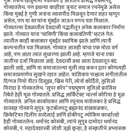
गुरू. तसेच खाप्रुमामा पर्वतकर हे अतिशय प्रसिद्ध तबलापटू
गोव्यातलेच. पण इथल्या काहीशा जुनाट समाज रचनेमुळे असेल
किंवा मुंबई हे गुणी जनांना व्यासपीठ मिळवून देणारं शहर म्हणून
असेल, पण या सार्‍यांना मुंबईत जाऊन मगच यश मिळालं.
गोव्यतल्या देवळातील देवदासी पद्धतीतून अनेक कलाकार निर्माण
झाले. गोव्यात याना ‘भाविणी’ किंवा कलावंतिणी’ म्हटलं गेलं.
त्यातील काही कलाकार मुंबईत स्थायिक झाले आणि त्यानी
कल्पनातीत यश मिळवलं. गोव्यात आजही यांचा एक मोठा वर्ग
आहे, पण आता त्यात सुधारणा झाली आहे. म्हणजे याना एका
जातीचा दर्जा मिळाला आहे. देवदासी प्रथा आता देवळातून बंद
झाली आहे, आणि या समाजातल्या मुली लग्न करून इतर कोणत्यही
समाजाप्रमाणेच सुखाने रहात आहेत. याशिवाय पाश्चात्य संगीतातील
दिग्गज पियो पीटर डिसूझा, ख्रिस पेरी, लोर्ना कॉर्दिरो, लुसिओ
मिरांडा हे गोव्यातलेच. ‘सुपर कॉप” पद्मभूषण जुलिओ फ्रांसिस
रिबेरो हेही मूळ गोव्यातले. प्रसिद्ध आर्किटेक्ट चार्ल्स कोरिया हे मूळ
गोव्यातले. अनिल काकोडकर आणि रघुनाथ माशेलकर हे प्रसिद्ध
शास्त्रज्ञ गोव्याचे सुपुत्र. फुटबॉलपटू ब्रह्मानंद शंखवाळकर,
क्रिकेटियर दिलीप सरदेसाई आणि हॉकीपटू ज्योकिम कार्व्हाल्हो
हेही गोव्यातलेच. धर्मानंद कोसंबी, त्यांचे सुपुत्र दामोदर धर्मानंद
कोसंबी, पं. महादेवशास्त्री जोशी जुझे कुन्हा, हे संस्कृतीचे अभ्यासक