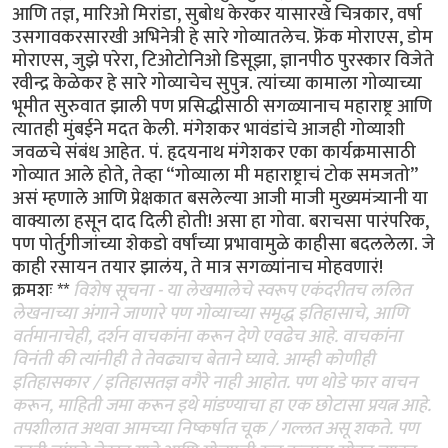
आणि तज्ञ, मारिओ मिरांडा, सुबोध केरकर यासारखे चित्रकार, वर्षा
उसगावकरसारखी अभिनेत्री हे सारे गोव्यातलेच. फ्रॆंक मोराएस, डोम
मोराएस, जुझे परेरा, टिओटोनिओ डिसूझा, ज्ञानपीठ पुरस्कार विजेते
रवीन्द्र केळेकर हे सारे गोव्याचेच सुपुत्र. त्यांच्या कामाला गोव्याच्या
भूमीत सुरुवात झाली पण प्रसिद्धीसाठी सगळ्यानाच महाराष्ट्र आणि
त्यातही मुंबईने मदत केली. मंगेशकर भावंडांचे आजही गोव्याशी
जवळचे संबंध आहेत. पं. हृदयनाथ मंगेशकर एका कार्यक्रमासाठी
गोव्यात आले होते, तेव्हा “गोव्याला मी महाराष्ट्राचं टोक समजतो”
असं म्हणाले आणि प्रेक्षकात बसलेल्या आजी माजी मुख्यमंत्र्यानी या
वाक्याला हसून दाद दिली होती! असा हा गोवा. बराचसा पारंपरिक,
पण पोर्तुगीजांच्या शेकडो वर्षांच्या प्रभावामुळे काहीसा बदललेला. जे
काही रसायन तयार झालंय, ते मात्र सगळ्यांनाच मोहवणारं!
क्रमशः **
विशेष सूचना - या लेखमालेचे स्वरूप एकंदरीतच ललित
लेखनाच्या अंगाने जाणारे पण गोव्याच्या समृद्ध इतिहासाचे, आणि
वर्तमानाचेही, दर्शन वाचकांना करून देणे एवढेच आहे. वाचकांना
विनंती की त्यांनीही ते तेवढ्याच बेताने घ्यावे. आम्ही कोणीही
इतिहासकार / इतिहासतज्ञ वगैरे नाही आहोत. पण थोडे फार वाचन
करून, माहिती जमा करून इथे मांडण्याचा हा एक छोटासा प्रयत्न आहे.
तपशीलात अथवा आमच्या निष्कर्षात चूक / गल्लत असू शकते. पण