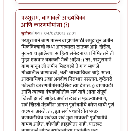
परशुराम, बाणावली आख्ययिका
आणि कारणमीमांसा (?)
सोमवार, 04/02/2013 22:01
सुनील
In reply to
छान
by
सुनील
परशुरामाने बाण मारून ब्राह्मणांसाठी समुद्रातून जमीन
मिळविल्याची कथा आपल्याला ठाऊक आहे. खेरीज,
नुकत्याच झालेल्या साहित्य संमेलनाच्या निमितत्तने ती
पुन्हा एकवार चघळली गेली आहेच ;) तर, परशुरामाने
बाण मानून जी जमीन मिळवली ते गाव म्हणजे
गोव्यातील बाणावली, अशी आख्यायिका आहे. आता,
आख्यायिका अशा अगदीच निराधार नसतात. कुठेतरी
पटेलशी कारणमीमांसादेखिल त्या देतात. ;) बाणावली
आणि त्याच्या पंचक्रोशीतील सर्व गावे आता संपूर्ण
ख्रिस्ती झाली आहेत. अर्थात लेखात म्हटल्याप्रमाणे,
सर्व ख्रिस्ती मंडळींना आपण पूर्वाश्रमीचे कोण याची पूर्ण
कल्पना असते. तर, ह्या सर्व पंचक्रोशीत फक्त
बणावलीचेच सर्वच्या सर्व मूळ गावकरी पूर्वाश्रमीचे
बामण आहेत. कोणीही ब्राह्मणेतर नाही. याउलट
बाणावली सोडून सभोवतीच्या गावांतील मूळ