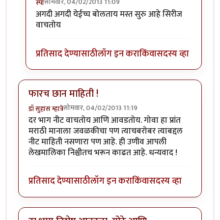
सोमवार, 04/02/2013 11:09
स्पा
In reply to
कधी काळी
by
इरसाल
अगदी अगदी येईच्च बोलताय मस्त सुरु आहे सिरीज
वाचतोय
प्रतिसाद देण्यासाठी
लॉग इन करा
किंवा
सदस्य व्हा
फारच छान माहिती !
सोमवार, 04/02/2013 11:19
डॉ सुहास म्हात्रे
दर भाग नीट वाचतोय आणि आवडतोय. गोवा हा प्रांत
मराठी मानाला जवळकीचा पण त्याचबरोबर त्याबद्दल
नीट माहिती नसणारा पण आहे. ही उणीव आपली
लेखमालिका निश्चीतच भरून काढत आहे. धन्यवाद !
प्रतिसाद देण्यासाठी
लॉग इन करा
किंवा
सदस्य व्हा