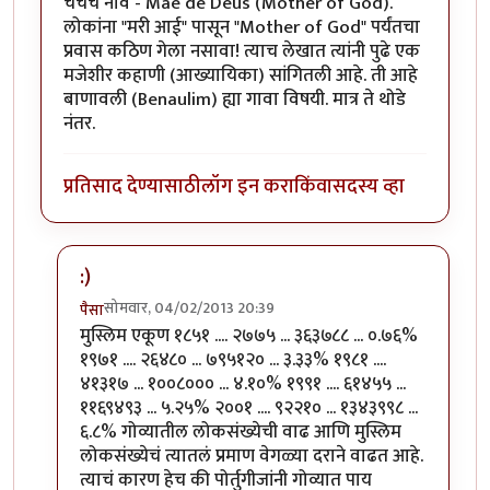
चर्चचे नाव - Mae de Deus (Mother of God).
लोकांना "मरी आई" पासून "Mother of God" पर्यंतचा
प्रवास कठिण गेला नसावा! त्याच लेखात त्यांनी पुढे एक
मजेशीर कहाणी (आख्यायिका) सांगितली आहे. ती आहे
बाणावली (Benaulim) ह्या गावा विषयी. मात्र ते थोडे
नंतर.
प्रतिसाद देण्यासाठी
लॉग इन करा
किंवा
सदस्य व्हा
:)
सोमवार, 04/02/2013 20:39
पैसा
In reply to
छान
by
सुनील
मुस्लिम एकूण १८५१ .... २७७५ ... ३६३७८८ ... ०.७६%
१९७१ .... २६४८० ... ७९५१२० ... ३.३३% १९८१ ....
४१३१७ ... १००८००० ... ४.१०% १९९१ .... ६१४५५ ...
११६९४९३ ... ५.२५% २००१ .... ९२२१० ... १३४३९९८ ...
६.८% गोव्यातील लोकसंख्येची वाढ आणि मुस्लिम
लोकसंख्येचं त्यातलं प्रमाण वेगळ्या दराने वाढत आहे.
त्याचं कारण हेच की पोर्तुगीजांनी गोव्यात पाय