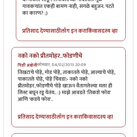
गावकर्‍यांत एकही बामण नाही, सगळे बहुजन. पटते
का कारण? ;)
प्रतिसाद देण्यासाठी
लॉग इन करा
किंवा
सदस्य व्हा
नको नको प्रीतमोहर..फोडणीचे
सोमवार, 04/02/2013 20:09
पिशी अबोली
तिखटाचे पोहे, गोड पोहे, ताकातले पोहे, आल्याचे पोहे,
पाकातले पोहे, पोहे चिवडा> नको नको
प्रीतमोहर..फोडणीचे पोहे खाऊन वैतागलेल्या मला ही
लिस्ट बघून रडू येतंय.. :) माझे आवडते 'तिकशे फोव'
आणि 'कडये फोव'..
प्रतिसाद देण्यासाठी
लॉग इन करा
किंवा
सदस्य व्हा