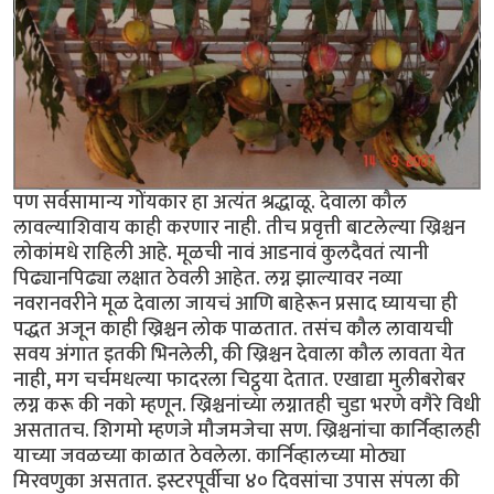
पण सर्वसामान्य गोंयकार हा अत्यंत श्रद्धाळू. देवाला कौल
लावल्याशिवाय काही करणार नाही. तीच प्रवृत्ती बाटलेल्या ख्रिश्चन
लोकांमधे राहिली आहे. मूळची नावं आडनावं कुलदैवतं त्यानी
पिढ्यानपिढ्या लक्षात ठेवली आहेत. लग्न झाल्यावर नव्या
नवरानवरीने मूळ देवाला जायचं आणि बाहेरून प्रसाद घ्यायचा ही
पद्धत अजून काही ख्रिश्चन लोक पाळतात. तसंच कौल लावायची
सवय अंगात इतकी भिनलेली, की ख्रिश्चन देवाला कौल लावता येत
नाही, मग चर्चमधल्या फादरला चिट्ठ्या देतात. एखाद्या मुलीबरोबर
लग्न करू की नको म्हणून. ख्रिश्चनांच्या लग्नातही चुडा भरणे वगैरे विधी
असतातच. शिगमो म्हणजे मौजमजेचा सण. ख्रिश्चनांचा कार्निव्हालही
याच्या जवळच्या काळात ठेवलेला. कार्निव्हालच्या मोठ्या
मिरवणुका असतात. इस्टरपूर्वीचा ४० दिवसांचा उपास संपला की