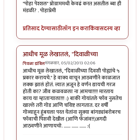
"पोहा पेश्शल" प्रोग्राममधी केवढं करत असतील ब्वा ही
मंडळी? . पोहाप्रेमी
प्रतिसाद देण्यासाठी
लॉग इन करा
किंवा
सदस्य व्हा
आधीच मूळ लेखातलं, "दिवाळीच्या
मंगळवार, 05/02/2013 02:06
पिवळा डांबिस
In reply to
दिवाळीत तर आमच्या सत्तरीत एक
by
प्रीत-मोहर
आधीच मूळ लेखातलं, "दिवाळीच्या दिवशी पोह्यांचे ५
प्रकार करायचे." हे वाक्य वाचून आठवणीने काळजात
लक्क झालं होतं. त्त्यात अजून हे वर्णन द्यायची गरज
होती का? जीव कळवळला ना आमचा!!!! मारताय
काय या म्हातार्‍याला!!! :) बाकी गोयांतले फॉव नुसतेच
खाल्ले तरी गोड आणि चविष्ट लागतात. दर वर्षी
गोव्याहून हुंबयला परत येतांना सुक्या बांगड्यांबरोबरच
फॉवाची पिशवी देखील (आणि फॅजांव!!)अगदी
आठवणीने आणायचो. ....... ....... ....... :(