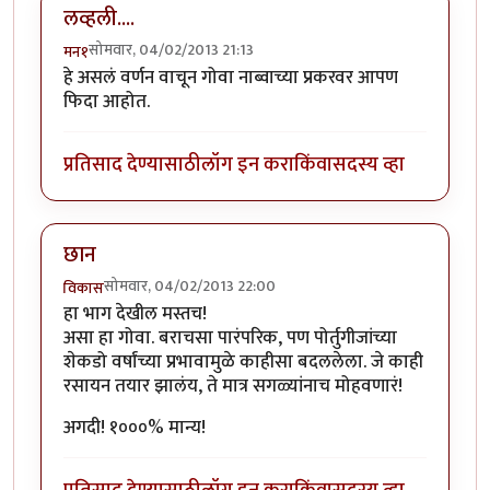
लव्हली....
सोमवार, 04/02/2013 21:13
मन१
हे असलं वर्णन वाचून गोवा नाब्वाच्या प्रकरवर आपण
फिदा आहोत.
प्रतिसाद देण्यासाठी
लॉग इन करा
किंवा
सदस्य व्हा
छान
सोमवार, 04/02/2013 22:00
विकास
हा भाग देखील मस्तच!
असा हा गोवा. बराचसा पारंपरिक, पण पोर्तुगीजांच्या
शेकडो वर्षांच्या प्रभावामुळे काहीसा बदललेला. जे काही
रसायन तयार झालंय, ते मात्र सगळ्यांनाच मोहवणारं!
अगदी! १०००% मान्य!