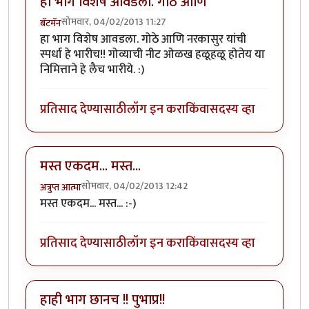
हा भाग विशेष आवडला. गोठे आणि
सोमवार, 04/02/2013 11:27
बॅटमॅन
हा भाग विशेष आवडला. गोठे आणि नरकासुर यांची
स्पर्धा हे भारीच!! गोव्याची नीट ओळख हळूहळू होतेय या
निमित्ताने हे लैच भारीये. :)
प्रतिसाद देण्यासाठी
लॉग इन करा
किंवा
सदस्य व्हा
मस्त एकदम... मस्त...
सोमवार, 04/02/2013 12:42
अत्रुप्त आत्मा
मस्त एकदम... मस्त... :-)
प्रतिसाद देण्यासाठी
लॉग इन करा
किंवा
सदस्य व्हा
हाही भाग छानच !! पुभाप्र!!