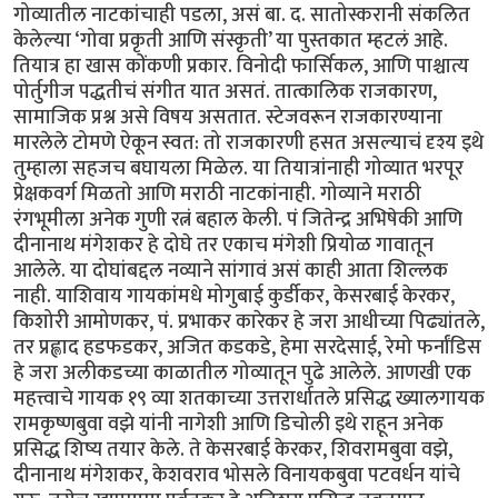
गोव्यातील नाटकांचाही पडला, असं बा. द. सातोस्करानी संकलित
केलेल्या ‘गोवा प्रकृती आणि संस्कृती’ या पुस्तकात म्हटलं आहे.
तियात्र हा खास कोंकणी प्रकार. विनोदी फार्सिकल, आणि पाश्चात्य
पोर्तुगीज पद्धतीचं संगीत यात असतं. तात्कालिक राजकारण,
सामाजिक प्रश्न असे विषय असतात. स्टेजवरून राजकारण्याना
मारलेले टोमणे ऐकून स्वत: तो राजकारणी हसत असल्याचं दृश्य इथे
तुम्हाला सहजच बघायला मिळेल. या तियात्रांनाही गोव्यात भरपूर
प्रेक्षकवर्ग मिळतो आणि मराठी नाटकांनाही. गोव्याने मराठी
रंगभूमीला अनेक गुणी रत्नं बहाल केली. पं जितेन्द्र अभिषेकी आणि
दीनानाथ मंगेशकर हे दोघे तर एकाच मंगेशी प्रियोळ गावातून
आलेले. या दोघांबद्दल नव्याने सांगावं असं काही आता शिल्लक
नाही. याशिवाय गायकांमधे मोगुबाई कुर्डीकर, केसरबाई केरकर,
किशोरी आमोणकर, पं. प्रभाकर कारेकर हे जरा आधीच्या पिढ्यांतले,
तर प्रह्लाद हडफडकर, अजित कडकडे, हेमा सरदेसाई, रेमो फर्नांडिस
हे जरा अलीकडच्या काळातील गोव्यातून पुढे आलेले. आणखी एक
महत्त्वाचे गायक १९ व्या शतकाच्या उत्तरार्धातले प्रसिद्ध ख्यालगायक
रामकृष्णबुवा वझे यांनी नागेशी आणि डिचोली इथे राहून अनेक
प्रसिद्ध शिष्य तयार केले. ते केसरबाई केरकर, शिवरामबुवा वझे,
दीनानाथ मंगेशकर, केशवराव भोसले विनायकबुवा पटवर्धन यांचे