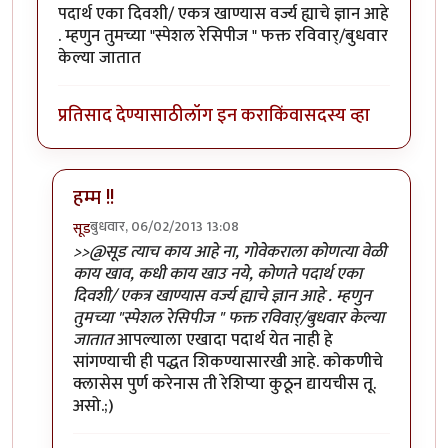
पदार्थ एका दिवशी/ एकत्र खाण्यास वर्ज्य ह्याचे ज्ञान आहे
. म्हणुन तुमच्या "स्पेशल रेसिपीज " फक्त रविवार्/बुधवार
केल्या जातात
प्रतिसाद देण्यासाठी
लॉग इन करा
किंवा
सदस्य व्हा
हम्म !!
बुधवार, 06/02/2013 13:08
सूड
In reply to
@पिडांकाका
by
प्रीत-मोहर
>>@सूड त्याच काय आहे ना, गोवेकराला कोणत्या वेळी
काय खाव, कधी काय खाउ नये, कोणते पदार्थ एका
दिवशी/ एकत्र खाण्यास वर्ज्य ह्याचे ज्ञान आहे . म्हणुन
तुमच्या "स्पेशल रेसिपीज " फक्त रविवार्/बुधवार केल्या
जातात
आपल्याला एखादा पदार्थ येत नाही हे
सांगण्याची ही पद्धत शिकण्यासारखी आहे. कोकणीचे
क्लासेस पुर्ण करेनास ती रेशिप्या कुठून द्यायचीस तू.
असो.;)