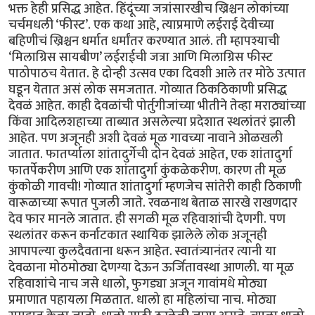
भक्त हेही प्रसिद्ध आहेत. हिंदूंच्या जत्रांसारखीच ख्रिश्चन लोकांच्या
चर्चमधली ‘फीस्ट’. एक कथा आहे, त्याप्रमाणे लईराई देवीच्या
बहिणीचं ख्रिश्चन धर्मात धर्मांतर करण्यात आलं. ती म्हापश्याची
‘मिलाग्रिस सायबीण’ लईराईची जत्रा आणि मिलाग्रिस फीस्ट
पाठोपाठच येतात. हे दोन्ही उत्सव एका दिवशी आले तर मोठे उत्पात
घडून येतात असं लोक समजतात. गोव्यात ठिकठिकाणी प्रसिद्ध
देवळं आहेत. काही देवळांची पोर्तुगीजांच्या भीतीने तेव्हा मराठ्यांच्या
किंवा आदिलशहाच्या ताब्यात असलेल्या प्रदेशात स्थलांतरं झाली
आहेत. पण अजूनही अशी देवळं मूळ गावच्या नावाने ओळखली
जातात. फातर्प्याला शांतादुर्गेची दोन देवळं आहेत, एक शांतादुर्गा
फातर्पेकरीण आणि एक शांतादुर्गा कुंकळेकरीण. कारण ती मूळ
कुंकोळी गावची! गोव्यात शांतादुर्गा म्हणजेच सांतेरी काही ठिकाणी
वारूळाच्या रूपात पुजली जाते. रवळनाथ बेताळ सारखे राखणदार
देव फार मानले जातात. ही सगळी मूळ रहिवाशांची देणगी. पण
स्थलांतर करून कर्नाटकात स्थायिक झालेले लोक अजूनही
आपापल्या कुलदैवताना धरून आहेत. स्वातंत्र्यानंतर त्यानी या
देवळाना मोठमोठ्या देणग्या देऊन ऊर्जितावस्था आणली. या मूळ
रहिवाशांचे नाच जसे धालो, फुगड्या अजून गावांमधे मोठ्या
प्रमाणात पहायला मिळतात. धालो हा महिलांचा नाच. मोठ्या