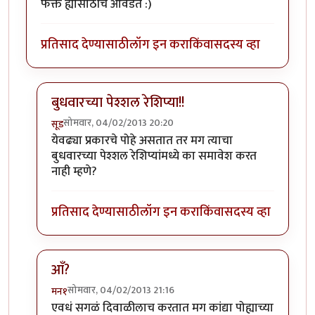
फक्त ह्यासाठीच आवडते :)
प्रतिसाद देण्यासाठी
लॉग इन करा
किंवा
सदस्य व्हा
बुधवारच्या पेश्शल रेशिप्या!!
सोमवार, 04/02/2013 20:20
सूड
In reply to
दिवाळीत तर आमच्या सत्तरीत एक
by
प्रीत-मोहर
येवढ्या प्रकारचे पोहे असतात तर मग त्याचा
बुधवारच्या पेश्शल रेशिप्यांमध्ये का समावेश करत
नाही म्हणे?
प्रतिसाद देण्यासाठी
लॉग इन करा
किंवा
सदस्य व्हा
आँ?
सोमवार, 04/02/2013 21:16
मन१
In reply to
दिवाळीत तर आमच्या सत्तरीत एक
by
प्रीत-मोहर
एवधं सगळं दिवाळीलाच करतात मग कांद्या पोह्याच्या