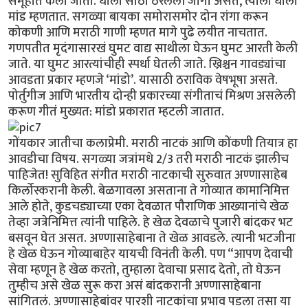
समूहात केला जातो. धालो साठी ठरलेली जागा असते, त्याला धालो
मांड म्हणतात. सगळ्या बायका समोरासमोर दोन रांगा करून
कोकणी आणि मराठी गाणी म्हणत मागे पुढे लयीत नाचतात.
गणपतीत मृदंगासारखं घुमट वाद्य साथीला घेऊन घुमट आरती केली
जाते. या घुमट आरत्यांचीही स्पर्धा घेतली जाते. ख्रिश्चन गावड्यांचा
आवडता प्रकार म्हणजे ‘मांडो’. यासाठी ठराविक वेषभूषा असते.
पोर्तुगीज आणि भारतीय दोन्ही प्रकारच्या संगीताचं मिश्रण असलेली
करूण गीतं मुख्यत: मांडो प्रकारात म्हटली जातात.
गोंयकार जातीचा कलाप्रेमी. मराठी नाटकं आणि कोंकणी तियात्र हा
आवडीचा विषय. सगळ्या जत्रांमधे 2/3 तरी मराठी नाटकं झालीच
पाहिजेत! सुविहित संगीत मराठी नाटकाची सुरुवात अण्णासाहेब
किर्लोस्करानी केली. बेळगावला असताना ते गोव्यात कामानिमित्त
आले होते, कुडचड्याच्या एका देवळात पौराणिक आख्यानांचे खेळ
तेव्हा जत्रेनिमित्त त्यांनी पाहिले. हे खेळ देवळाचे पुजारी बांदकर भट
बसवून घेत असत. अण्णासाहेबाना ते खेळ आवडले. त्यानी भटजीना
हे खेळ घेऊन गोव्याबाहेर यायची विनंती केली. पण “आपण देवाची
सेवा म्हणून हे खेळ करतो, तुम्हाला देवाचा प्रसाद देतो, तो घेऊन
तुम्हीच असे खेळ सुरू करा असं बांदकरानी अण्णासाहेबाना
सांगितलं. अण्णासाहेबांवर पारशी नाटकांचा प्रभाव पडला तसा या