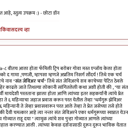
 आहे, स्तुत्य उपक्रम :) - छोटा डॉन
ा
किंवा
सदस्य व्हा
y
योगप्रभू
७-८ वीतच आला होता फॅमिली ट्रिप बरोबर गोवा मस्त एन्जॉय केला होता
स्को द गामा ,पणजी, म्हापसा म्हणजे अप्रतिम निसर्ग सौंदर्य ! तिथे एक चर्च
याचे नाव
"संत जेविअर चर्च"
तिथे संत जेविअरचे शव काचेच्या पेटित ठेवले
ाहेर काढले जाते तिथल्या लोकानी सांगितलेली कथा अशी होती की , "या संत
ूर्वी मायदेशी परतताना झाला होता आणि त्यांच्या इतर सहकर्यानी त्यांचे प्रेत
्हा ते ६ महिन्याचा जहाज प्रवास करून परत येतील तेव्हा "धर्मगुरू झेविअर
 महिन्यानी ते जेव्हा प्रवासवारून परत आले तेव्हा ते प्रेत जसेच्या तसे होते
ी दैवी चमत्कार आहे त्या नन्तर संत जेविअरने एका धर्मगुरूच्या स्वप्नात येउन
ोव्यात राहू दया " त्यामुळ त्यांचे शव पुन्हा गोव्यात आणले त्यांच्या
तर बहाल करण्यात आली . त्यांच्या केवळ दर्शनासाठी दुरून दुरून भाविक येतात