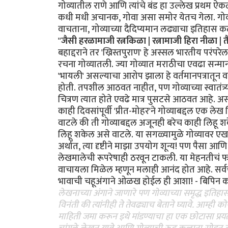
गोव्यातील राणे आणि त्यांचे बंड हा उल्लेख प्रथम 
कधी मधी अचानक, गोवा असा समोर येतच गेला. गोव्याच्
वाचताना, गोव्याच्या दैदिप्यमान लढ्याचा इतिहास 
"
जैसी हरळामाजी रत्नकिळा | रत्नामाजी हिरा नीळा |
बहाद्दराने तर 'ख्रिस्तपुराण' हे अस्सल भारतीय परंपर
रचना गोव्यातली. ज्या गोव्यात मराठीचा एवढा सन्म
'भायली' असल्याचा आरोप झाला हे वर्तमानपत्रातून व
होती. तपशील आठवत नाहीत, पण गोव्याच्या स्वातंत्र
चित्रण त्यात होते एवढे मात्र पुसटसे आठवत आहे. अ
काही दिवसांपूर्वी 'प्रीत-मोहर'ने गोव्याबद्दल एक ले
वाटले की ती गोव्याबद्दल अजूनही बरेच काही लिहू श
लिहू शकेल असे वाटले. या सगळ्यामुळे गोव्यावर 
अर्थात, त्या दृष्टीने माझा उपयोग शून्य! पण पैसा 
लेखमालेची रूपरेषाही ठरवून टाकली. या मेहनतीचं फ
वाचायला मिळेल म्हणून मलाही आनंद होत आहे. सर्वच
भावाची चहूअंगाने ओळख होईल ही आशा! - बिपिन कार्
लेखनाच्या अंगाने जाणारे पण गोव्याच्या समृद्ध इतिह
विनंती की त्यांनीही ते तेवढ्याच बेताने घ्यावे. आम
माहिती जमा करून इथे मांडण्याचा हा एक छोटासा प्र