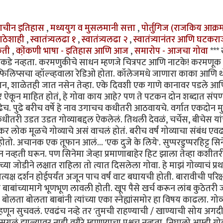
्राचीन इतिहास
,
मध्ययुग व मुसलमानी सत्ता
,
पोर्तुगिज (राजकिय आक्
ाठेशाही
,
स्वातंत्र्यलढा १
,
स्वातंत्र्यलढा २
,
स्वातंत्र्यानंतर आणि घटकरा
कृती
,
को़ंकणी भाषा - इतिहास आणि आज
,
समारोप - आजचा गोवा
***
मच्याकडे नव्हता. करमणुकीचे साधन म्हणजे चित्रपट आणि नाटके! करमणूक
िलिप्सचा व्हॉल्व्हवाला रेडिओ होता. कॉलेजमधे जाणारा काका आणि 
ान, शाळेतही जात नसेन तेव्हा. एके दिवशी एक गाणे कानावर पडले आ
म्बे तर ऐकून माहित होतं, हे गोवा काय आहे? पण ते पटकन दोन शब्दात संपण
च. पुढे बरीच वर्षे हे नाव उगाचच कधीतरी आठवायचे. वर्गात एकदोन मु
ून कधीतरी उडत उडत गोव्याबद्दल ऐकलेलं. तिथली देवळं, चर्चेस, बीचेस या
लोक मूळचे गोव्याचे असं वाचलं होतं. बरीच वर्षं गोव्याचा संबंध एव
. अचानक एक तूफान आलं... 'एक दुजे के लिये'. सुप्परडुप्परहिट्ट सिन
हती घरून. पण सिनेमा जेव्हा प्रमाणाबाहेर हिट झाला तेव्हा कशीतर
ा जोडीने लक्षात राहिला तो त्यात दिसलेला गोवा. हे माझं गोव्याचं प्र
्रत्यक्ष दर्शन होईपर्यंत अजून पाच वर्षं वाट बघायची होती. बारावीची परिक्
बांच्यामागे भूणभूण लावली होती. खूप पैसे खर्च करून लांब कुठेतरी
ोलता बोलता बाबांनी त्यांच्या एका स्नेह्यांसमोर हा विषय काढला. गोव
ा म्हणून सुचवलं. एवढंच नव्हे तर 'तुमची राहण्याची / खाण्याची सोय अगद
गळं झाल्यावर नाही वगैरे म्हणण्याचा प्रश्नच नव्हता. निघालो आम्ही गोव