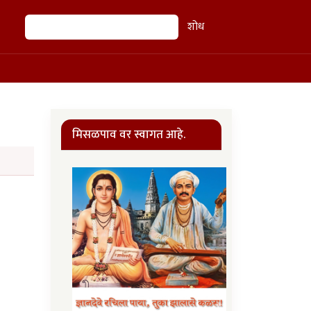
शोध
शोध
मिसळपाव वर स्वागत आहे.