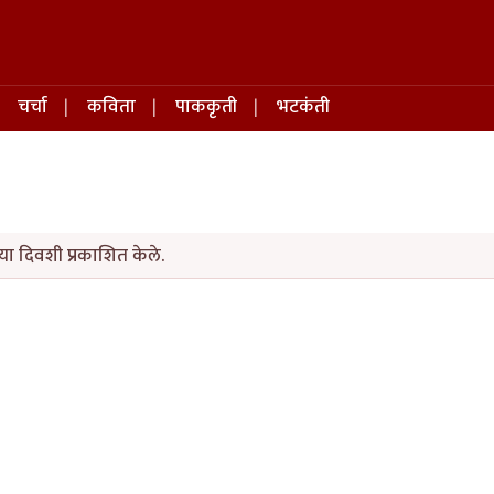
चर्चा
कविता
पाककृती
भटकंती
ा दिवशी प्रकाशित केले.