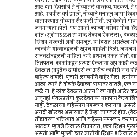
आठ दहा दिवसांचं ते गोव्यातलं वास्तव्य, भटकणं, त
आहे. पंचवीस वर्षं झाली, गोव्याने मनातून जागा रिक
वातावरणात गोव्यात सैर केली होती. त्यावेळीही गोवा
जनमान्यता होती. पण आम्ही ज्यांच्या बरोबर गोवा हिंड
शांत (सुशेगाऽऽऽत हा शब्द तेव्हाच ऐकलेला), देवळात
ख्रिश्चन संस्कृती अशी समजूत. हा दिसत असलेला गोव
काकांनी गोव्याबद्दलची खूपच माहिती दिली. जसजसे
राजवटीबद्दलची माहिती वगैरे प्रथमच ऐकत होतो. शाळेत
तितपतच. काकांकडून प्रत्यक्ष ऐकताना खूप काही कळ
देवळात (बहुतेक दामोदरी का असेच काहीसे नाव हो
बाहेरच थांबली. पुजारी लगबगीने बाहेर गेला. लगीनघरच
आला. त्याने ते बोचके देवाच्या पायावर घातले, एक न
कळे ना! हे लोक देवळात आतमधे का नाही आले? कळले ते
अजूनही मंगलप्रसंगी कुलदैवताचा मानपान केल्याशिव
नाही. देवळाच्या बाहेरूनच नमस्कार करायचा. असलं 
अगदी खोलवर असाव्यात हे तेव्हा जाणवलं होतं. (वेद
तोंडावरचा भक्तिभाव आणि बाहेरून नमस्कार करण
आठवण म्हणजे त्रिकाल चित्रपटात, एका ख्रिश्चन मुलाचे 
असतो आणि मुलगी इतर जातीची ख्रिश्चन!!! त्रिकाल ल