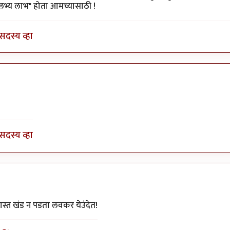
"अलभ्य लाभ" होता आमच्यासाठी !
सदस्य व्हा
y
योगप्रभू
सदस्य व्हा
दीप चित्रे
स्त खंड न पडता लवकर येउंदेत!