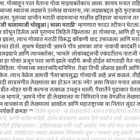
ऐकला. गोव्याहून परत येताना गोवा माझ्याबरोबरच आला. कायम मनात राह
या स्वातंत्र्य लढ्याचे उल्लेख वाचताना, त्या लढ्याबद्दल कुठे फुटक
कळला. पुलंच्या 'प्राचीन मराठी वाङमयाचा गाळीव इतिहास' वाचताना त
 तैसी भासामाजी चोखुळा | भासा मराठी
" म्हणणारा फादर स्टीफन भेटला.
ेला शोभून दिसेल असे पुराणच लिहिले ख्रिस्तावर. हा गोव्याचा, आणि ही प
ान झाला, त्याच गोव्यात मराठी विरूद्ध कोंकणी वाद उफाळला आणि मर
ाचत होतो. सुभाष भेंड्यांची 'आमचे गोंय आमका जांय' नावाची कादंबरी
्यलढ्याचे आणि त्याचबरोबर, 'भायले' लोकांबद्दलची एकंदरीतच नाराजी 
सा हा गोवा! अजून परत जाणे झाले नाहीये. कधी होईल सांगताही येत नाह
ख लिहिला. गोव्याच्या स्वातंत्र्यदिनानिमित्त. तेव्हा तिची ओळख झाली आण
केल. त्याच वेळेस आमची 'पैसा'बायसुद्धा गोव्याची आहे असं कळलं. तीह
एखादी साग्रसंगीत लेखमाला का होऊन जाऊ नये? असा विचार मनात आल
आणि प्रीत-मोहर यांनी कल्पना तत्काळ उचलून धरली. पैसातैने पुढाकार घे
ळ म्हणजे, 'आमचे गोंय' ही लेखमाला! या निमित्ताने एक वेगळीच लेखम
 वाचकांना ही लेखमाला आवडेल आणि महाराष्ट्राच्या या नितांत सुंदर 
यकर्ते क्रमशः **
विशेष सूचना - या लेखमालेचे स्वरूप एकंदरीतच ललित
ासाचे, आणि वर्तमानाचेही, दर्शन वाचकांना करून देणे एवढेच आहे. वाचकां
्ही कोणीही इतिहासकार / इतिहासतज्ञ वगैरे नाही आहोत. पण थोडे फार वाचन
यत्न आहे. तपशीलात अथवा आमच्या निष्कर्षात चूक / गल्लत असू शकते. प