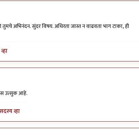
 तुमचे अभिनंदन. सुंदर विषय. अधिरता जास्त न वाढवता भाग टाका, ही
व्हा
y
योगप्रभू
यास उत्सुक आहे.
सदस्य व्हा