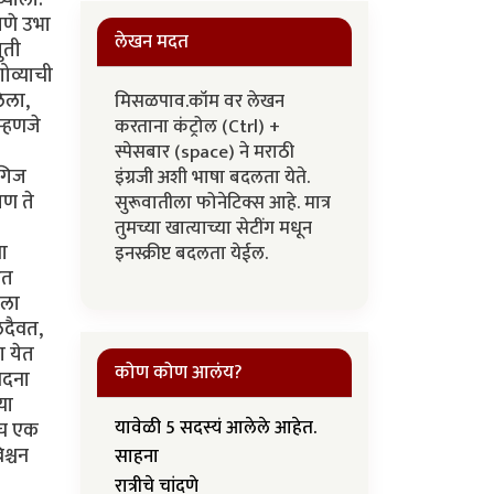
पणे उभा
लेखन मदत
ुती
ोव्याची
लेला,
मिसळपाव.कॉम वर लेखन
म्हणजे
करताना कंट्रोल (Ctrl) +
स्पेसबार (space) ने मराठी
ुगिज
इंग्रजी अशी भाषा बदलता येते.
पण ते
सुरूवातीला फोनेटिक्स आहे. मात्र
तुमच्या खात्याच्या सेटींग मधून
ा
इनस्क्रीप्ट बदलता येईल.
आत
मला
लदैवत,
ा येत
कोण कोण आलंय?
ेदना
या
यावेळी 5 सदस्यं आलेले आहेत.
ीच एक
िश्चन
साहना
रात्रीचे चांदणे