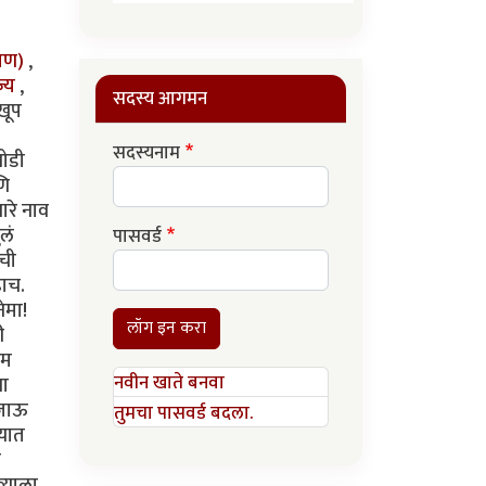
रमण)
,
ज्य
,
सदस्य आगमन
 खूप
सदस्यनाम
थोडी
णि
ारे नाव
लं
पासवर्ड
ंची
ढाच.
ेमा!
लॉग इन करा
ी
थम
नवीन खाते बनवा
षा
 जाऊ
तुमचा पासवर्ड बदला.
्यात
ी
्याला.