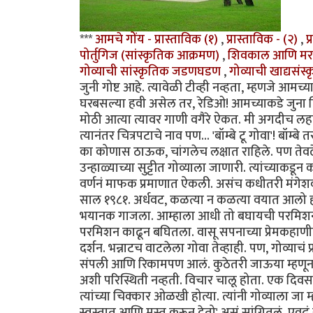
***
आमचे गोंय - प्रास्ताविक (१)
,
प्रास्ताविक - (२)
,
प
पोर्तुगिज (सांस्कृतिक आक्रमण)
,
शिवकाल आणि मर
गोव्याची सांस्कृतिक जडणघडण
,
गोव्याची खाद्यसंस्
जुनी गोष्ट आहे. त्यावेळी टीव्ही नव्हता, म्हणजे आ
घरबसल्या हवी असेल तर, रेडिओ! आमच्याकडे जुना फ
मोठी आत्या त्यावर गाणी वगैरे ऐकत. मी अगदीच लह
त्यानंतर चित्रपटाचे नाव पण... 'बॉम्बे टू गोवा'! बॉ
का कोणास ठाऊक, चांगलेच लक्षात राहिले. पण तेवढे
उन्हाळ्याच्या सुट्टीत गोव्याला जाणारी. त्यांच्याकड
वर्णनं माफक प्रमाणात ऐकली. असंच कधीतरी मंगेशकर 
साल १९८१. अर्धवट, कळत्या न कळत्या वयात आलो होतो
भयानक गाजला. आम्हाला आधी तो बघायची परमिशन नव्
परमिशन काढून बघितला. वासू सपनाच्या प्रेमकहाणीच्य
दर्शन. भन्नाटच वाटलेला गोवा तेव्हाही. पण, गोव्याचं प
संपली आणि रिकामपण आलं. कुठेतरी जाऊया म्हणून बा
अशी परिस्थिती नव्हती. विचार चालू होता. एक दिवस ब
त्यांच्या चिक्कार ओळखी होत्या. त्यांनी गोव्याला ज
स्वस्तात आणि मस्त करून देतो' असं सांगितलं. एवढं स