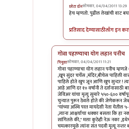
सोमवार, 04/04/2011 13:29
छोटा डॉन
In reply to
+१
by
मुक्तसुनीत
हेच म्हणतो. पुढील लेखांची वाट बघत
प्रतिसाद देण्यासाठी
लॉग इन कर
गोवा पहाण्याचा योग लहान पनीच
सोमवार, 04/04/2011 11:21
पियुशा
In reply to
अभिनंदन.. लवकर येऊ द्या
b
गोवा पहाण्याचा योग लहान पनीच म्हणजे 
,खूप सुंदर चर्चेस ,मंदिर,बीचेस पाहिली वा
पाहिले होते खुप जून आणि खुप सुन्दर ! त्
आहे आणि दर १० वर्षानी ते दर्शनासाठी ब
जेविअर यांचा मृत्यु सुमारे ५५०-६०० वर्षाप
चुन्यात पुरून ठेवले होते की जेणेकरून जेव
"यांच्या अस्थि परत मायदेशी नेता येतील ५-६
,त्याना आश्चर्याचा धक्का बसला कि हा नक्क
सांगितले की," मला कुठेही नेऊ नका ,इथेच ग
चमत्कारमुळे त्यांना संत पदवी मृत्यू नन्