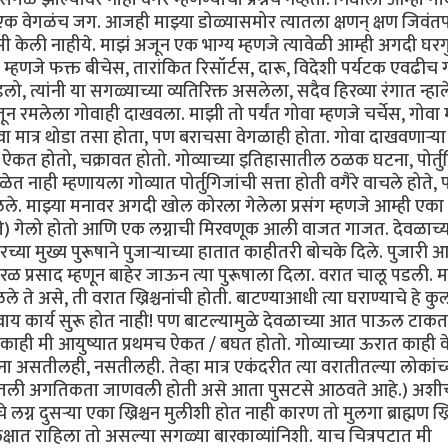
े एक वेगळंच जग. आजही माझ्या डोळ्यासमोर त्यातला क्षणन् क्षण जिवंत
ामी केली नाहीये. माझं अजून एक भाग्य म्हणजे त्यावेळी आम्ही अगदी घरग
 म्हणजे फक्त बीचेस, तारांकित रिसॉर्टस, दारू, विदेशी पर्यटक एवढीच ग
लो, त्यांनी या सगळ्याच्या व्यतिरिक्त असलेला, सदैव हिरव्या रंगात न्हा
ून रमलेला गोवाही दाखवला. माझी तो पर्यंत गोवा म्हणजे चर्चेस, गोवा 
ा मात्र थोडा तसा होता, पण बराचसा वेगळाही होता. गोवा दाखवणार्‍या
 ऐकत होतो, चक्रावत होतो. गोव्याच्या इतिहासातील ठळक घटना, पोर्त
 नाही म्हणायला गोव्यात पोर्तुगिजांची सत्ता होती वगैरे वाचले होते, 
ले. माझ्या मनावर अगदी खोल कोरला गेलेला प्रसंग म्हणजे आम्ही एका
ते) गेलो होतो आणि एक लग्नाची मिरवणूक आली वाजत गाजत. देवळाच्य
्या मुख्य पुरूषाने पुजार्‍याच्या हातात काहीतरी बोचके दिले. पुजारी 
ारळ प्रसाद म्हणून बाहेर जाऊन त्या पुरूषाला दिला. वरात चालू पडली. 
 असे, ती वरात ख्रिश्चनांची होती. बाटण्याआधी त्या घराण्याचे हे कु
ाय कार्य सुरू होत नाही! पण बाटल्यामुळे देवळाच्या आत पाऊल टाकत
काही मी आयुष्यात प्रथमच ऐकत / बघत होतो. गोव्याच्या ऊरात काही व
ना असतीलही, नसतीलही. तेव्हा मात्र एकंदरीत त्या वरातीतल्या लोकांच्
्यातली अगतिकता जाणवली होती असे आता पुसटसे आठवते आहे.) अश
लग्न दुसर्‍या एका ख्रिश्चन मुलीशी होत नाही कारण तो मुलगा ब्राह्मण ख्र
क्षात राहिला तो असल्या सगळ्या बारकाव्यांनिशी. याच चित्रपटात मी