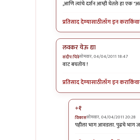
,आणि त्यांचे दर्शन आम्ही घेतले हा एक 
प्रतिसाद देण्यासाठी
लॉग इन करा
किंवा
लवकर येऊ द्या
सोमवार, 04/04/2011 18:47
संदीप चित्रे
In reply to
अभिनंदन.. लवकर येऊ द्या
b
वाट बघतोय !
प्रतिसाद देण्यासाठी
लॉग इन करा
किंवा
+१
सोमवार, 04/04/2011 20:28
विकास
In reply to
लवकर येऊ द्या
by
सं
पहीला भाग आवडला. पुढचे भाग जा