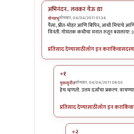
अभिनंदन.. लवकर येऊ द्या
सोमवार, 04/04/2011 01:34
योगप्रभू
पैसा, प्रीत-मोहर आणि बिपिन, आधी मिपाचे आणि
विनंती. गोमंतक कधीचा मनात रुतून बसलाय! :)
प्रतिसाद देण्यासाठी
लॉग इन करा
किंवा
सदस्य 
+१
सोमवार, 04/04/2011 08:03
मुक्तसुनीत
In reply to
अभिनंदन.. लवकर येऊ द्या
b
हेच म्हणतो. उत्तम दर्जाचा प्रकल्प. वाचण्
प्रतिसाद देण्यासाठी
लॉग इन करा
किंवा
+२