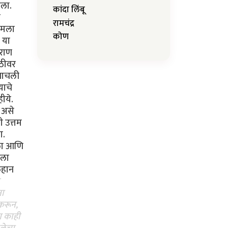
िला.
कांदा लिंबू
ळ
रामचंद्र
र मला
कोण
 या
ुराण
ाठीवर
 वाचली
याचे
ीये.
ि असे
ी उत्तम
ा.
तला आणि
ाला
लहान
ना
 करून,
ण काही