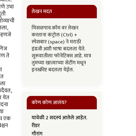
पणे उभा
लेखन मदत
ुती
ोव्याची
लेला,
मिसळपाव.कॉम वर लेखन
म्हणजे
करताना कंट्रोल (Ctrl) +
स्पेसबार (space) ने मराठी
ुगिज
इंग्रजी अशी भाषा बदलता येते.
पण ते
सुरूवातीला फोनेटिक्स आहे. मात्र
तुमच्या खात्याच्या सेटींग मधून
ा
इनस्क्रीप्ट बदलता येईल.
आत
मला
लदैवत,
ा येत
कोण कोण आलंय?
ेदना
या
यावेळी 2 सदस्यं आलेले आहेत.
ीच एक
िश्चन
रीडर
गौरांग