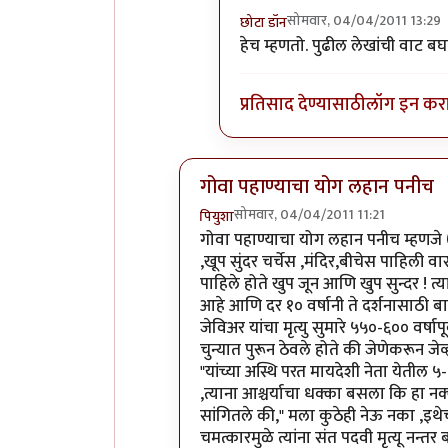
सोमवार, 04/04/2011 13:29
छोटा डॉन
In reply to
+१
by
मुक्तसुनीत
हेच म्हणतो. पुढील लेखांची वाट बघत
प्रतिसाद देण्यासाठी
लॉग इन कर
गोवा पहाण्याचा योग लहान पनीच
सोमवार, 04/04/2011 11:21
पियुशा
In reply to
अभिनंदन.. लवकर येऊ द्या
b
गोवा पहाण्याचा योग लहान पनीच म्हणजे 
,खूप सुंदर चर्चेस ,मंदिर,बीचेस पाहिली वा
पाहिले होते खुप जून आणि खुप सुन्दर ! त्
आहे आणि दर १० वर्षानी ते दर्शनासाठी ब
जेविअर यांचा मृत्यु सुमारे ५५०-६०० वर्षाप
चुन्यात पुरून ठेवले होते की जेणेकरून जेव
"यांच्या अस्थि परत मायदेशी नेता येतील ५-६
,त्याना आश्चर्याचा धक्का बसला कि हा नक्क
सांगितले की," मला कुठेही नेऊ नका ,इथेच ग
चमत्कारमुळे त्यांना संत पदवी मृत्यू नन्