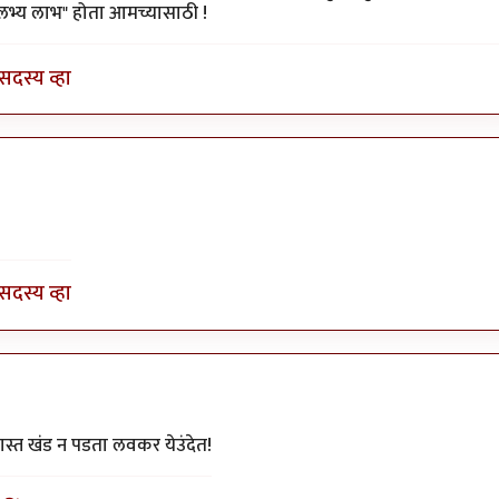
"अलभ्य लाभ" होता आमच्यासाठी !
सदस्य व्हा
y
योगप्रभू
सदस्य व्हा
दीप चित्रे
स्त खंड न पडता लवकर येउंदेत!