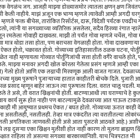
े एक वेगळंच जग. आजही माझ्या डोळ्यासमोर त्यातला क्षणन् क्षण जिवंत
ामी केली नाहीये. माझं अजून एक भाग्य म्हणजे त्यावेळी आम्ही अगदी घरग
 म्हणजे फक्त बीचेस, तारांकित रिसॉर्टस, दारू, विदेशी पर्यटक एवढीच ग
लो, त्यांनी या सगळ्याच्या व्यतिरिक्त असलेला, सदैव हिरव्या रंगात न्हा
ून रमलेला गोवाही दाखवला. माझी तो पर्यंत गोवा म्हणजे चर्चेस, गोवा 
ा मात्र थोडा तसा होता, पण बराचसा वेगळाही होता. गोवा दाखवणार्‍या
 ऐकत होतो, चक्रावत होतो. गोव्याच्या इतिहासातील ठळक घटना, पोर्त
 नाही म्हणायला गोव्यात पोर्तुगिजांची सत्ता होती वगैरे वाचले होते, 
ले. माझ्या मनावर अगदी खोल कोरला गेलेला प्रसंग म्हणजे आम्ही एका
ते) गेलो होतो आणि एक लग्नाची मिरवणूक आली वाजत गाजत. देवळाच्य
्या मुख्य पुरूषाने पुजार्‍याच्या हातात काहीतरी बोचके दिले. पुजारी 
ारळ प्रसाद म्हणून बाहेर जाऊन त्या पुरूषाला दिला. वरात चालू पडली. 
 असे, ती वरात ख्रिश्चनांची होती. बाटण्याआधी त्या घराण्याचे हे कु
ाय कार्य सुरू होत नाही! पण बाटल्यामुळे देवळाच्या आत पाऊल टाकत
काही मी आयुष्यात प्रथमच ऐकत / बघत होतो. गोव्याच्या ऊरात काही व
ना असतीलही, नसतीलही. तेव्हा मात्र एकंदरीत त्या वरातीतल्या लोकांच्
्यातली अगतिकता जाणवली होती असे आता पुसटसे आठवते आहे.) अश
लग्न दुसर्‍या एका ख्रिश्चन मुलीशी होत नाही कारण तो मुलगा ब्राह्मण ख्र
क्षात राहिला तो असल्या सगळ्या बारकाव्यांनिशी. याच चित्रपटात मी