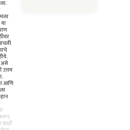
िला.
ळ
र मला
 या
ुराण
ाठीवर
 वाचली
याचे
ीये.
ि असे
ी उत्तम
ा.
तला आणि
ाला
लहान
ना
 करून,
ण काही