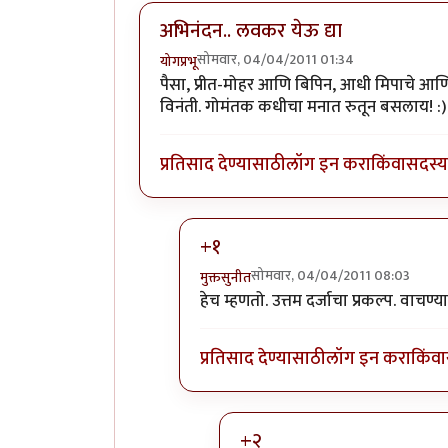
अभिनंदन.. लवकर येऊ द्या
सोमवार, 04/04/2011 01:34
योगप्रभू
पैसा, प्रीत-मोहर आणि बिपिन, आधी मिपाचे आणि
विनंती. गोमंतक कधीचा मनात रुतून बसलाय! :)
प्रतिसाद देण्यासाठी
लॉग इन करा
किंवा
सदस्य 
+१
सोमवार, 04/04/2011 08:03
मुक्तसुनीत
In reply to
अभिनंदन.. लवकर येऊ द्या
b
हेच म्हणतो. उत्तम दर्जाचा प्रकल्प. वाचण्
प्रतिसाद देण्यासाठी
लॉग इन करा
किंवा
+२