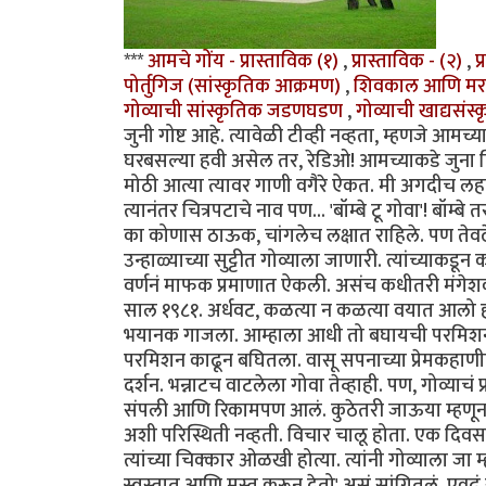
***
आमचे गोंय - प्रास्ताविक (१)
,
प्रास्ताविक - (२)
,
प
पोर्तुगिज (सांस्कृतिक आक्रमण)
,
शिवकाल आणि मर
गोव्याची सांस्कृतिक जडणघडण
,
गोव्याची खाद्यसंस्
जुनी गोष्ट आहे. त्यावेळी टीव्ही नव्हता, म्हणजे आ
घरबसल्या हवी असेल तर, रेडिओ! आमच्याकडे जुना फ
मोठी आत्या त्यावर गाणी वगैरे ऐकत. मी अगदीच लह
त्यानंतर चित्रपटाचे नाव पण... 'बॉम्बे टू गोवा'! बॉ
का कोणास ठाऊक, चांगलेच लक्षात राहिले. पण तेवढे
उन्हाळ्याच्या सुट्टीत गोव्याला जाणारी. त्यांच्याकड
वर्णनं माफक प्रमाणात ऐकली. असंच कधीतरी मंगेशकर 
साल १९८१. अर्धवट, कळत्या न कळत्या वयात आलो होतो
भयानक गाजला. आम्हाला आधी तो बघायची परमिशन नव्
परमिशन काढून बघितला. वासू सपनाच्या प्रेमकहाणीच्य
दर्शन. भन्नाटच वाटलेला गोवा तेव्हाही. पण, गोव्याचं प
संपली आणि रिकामपण आलं. कुठेतरी जाऊया म्हणून बा
अशी परिस्थिती नव्हती. विचार चालू होता. एक दिवस ब
त्यांच्या चिक्कार ओळखी होत्या. त्यांनी गोव्याला ज
स्वस्तात आणि मस्त करून देतो' असं सांगितलं. एवढं स