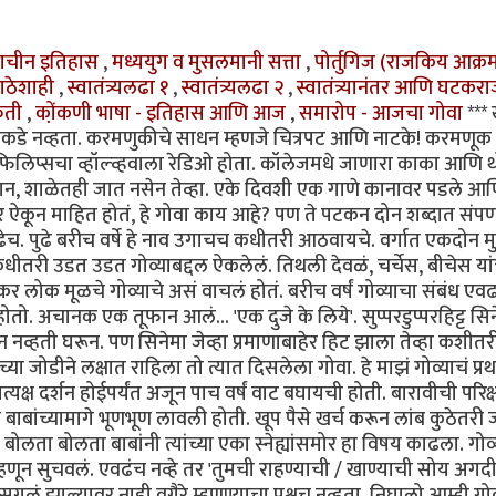
्राचीन इतिहास
,
मध्ययुग व मुसलमानी सत्ता
,
पोर्तुगिज (राजकिय आक्
ाठेशाही
,
स्वातंत्र्यलढा १
,
स्वातंत्र्यलढा २
,
स्वातंत्र्यानंतर आणि घटकरा
कृती
,
को़ंकणी भाषा - इतिहास आणि आज
,
समारोप - आजचा गोवा
***
मच्याकडे नव्हता. करमणुकीचे साधन म्हणजे चित्रपट आणि नाटके! करमणूक
िलिप्सचा व्हॉल्व्हवाला रेडिओ होता. कॉलेजमधे जाणारा काका आणि 
ान, शाळेतही जात नसेन तेव्हा. एके दिवशी एक गाणे कानावर पडले आ
म्बे तर ऐकून माहित होतं, हे गोवा काय आहे? पण ते पटकन दोन शब्दात संपण
च. पुढे बरीच वर्षे हे नाव उगाचच कधीतरी आठवायचे. वर्गात एकदोन मु
ून कधीतरी उडत उडत गोव्याबद्दल ऐकलेलं. तिथली देवळं, चर्चेस, बीचेस या
लोक मूळचे गोव्याचे असं वाचलं होतं. बरीच वर्षं गोव्याचा संबंध एव
. अचानक एक तूफान आलं... 'एक दुजे के लिये'. सुप्परडुप्परहिट्ट सिन
हती घरून. पण सिनेमा जेव्हा प्रमाणाबाहेर हिट झाला तेव्हा कशीतर
ा जोडीने लक्षात राहिला तो त्यात दिसलेला गोवा. हे माझं गोव्याचं प्र
्रत्यक्ष दर्शन होईपर्यंत अजून पाच वर्षं वाट बघायची होती. बारावीची परिक्
बांच्यामागे भूणभूण लावली होती. खूप पैसे खर्च करून लांब कुठेतरी
ोलता बोलता बाबांनी त्यांच्या एका स्नेह्यांसमोर हा विषय काढला. गोव
ा म्हणून सुचवलं. एवढंच नव्हे तर 'तुमची राहण्याची / खाण्याची सोय अगद
गळं झाल्यावर नाही वगैरे म्हणण्याचा प्रश्नच नव्हता. निघालो आम्ही गोव