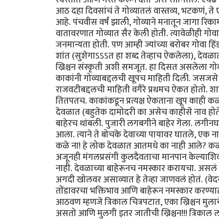
आठ दहा दिवसांचं ते गोव्यातलं वास्तव्य, भटकणं, त
आहे. पंचवीस वर्षं झाली, गोव्याने मनातून जागा रिक
वातावरणात गोव्यात सैर केली होती. त्यावेळीही गोवा
जनमान्यता होती. पण आम्ही ज्यांच्या बरोबर गोवा हिंड
शांत (सुशेगाऽऽऽत हा शब्द तेव्हाच ऐकलेला), देवळात
ख्रिश्चन संस्कृती अशी समजूत. हा दिसत असलेला गोव
काकांनी गोव्याबद्दलची खूपच माहिती दिली. जसजसे
राजवटीबद्दलची माहिती वगैरे प्रथमच ऐकत होतो. शाळेत
तितपतच. काकांकडून प्रत्यक्ष ऐकताना खूप काही कळ
देवळात (बहुतेक दामोदरी का असेच काहीसे नाव हो
बाहेरच थांबली. पुजारी लगबगीने बाहेर गेला. लगीनघरच
आला. त्याने ते बोचके देवाच्या पायावर घातले, एक न
कळे ना! हे लोक देवळात आतमधे का नाही आले? कळले ते
अजूनही मंगलप्रसंगी कुलदैवताचा मानपान केल्याशिव
नाही. देवळाच्या बाहेरूनच नमस्कार करायचा. असलं 
अगदी खोलवर असाव्यात हे तेव्हा जाणवलं होतं. (वेद
तोंडावरचा भक्तिभाव आणि बाहेरून नमस्कार करण
आठवण म्हणजे त्रिकाल चित्रपटात, एका ख्रिश्चन मुलाचे 
असतो आणि मुलगी इतर जातीची ख्रिश्चन!!! त्रिकाल ल