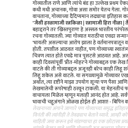
गोव्यातील राणे आणि त्यांचे बंड हा उल्लेख प्रथम 
कधी मधी अचानक, गोवा असा समोर येतच गेला. गोव्याच्
वाचताना, गोव्याच्या दैदिप्यमान लढ्याचा इतिहास 
"
जैसी हरळामाजी रत्नकिळा | रत्नामाजी हिरा नीळा |
बहाद्दराने तर 'ख्रिस्तपुराण' हे अस्सल भारतीय परंपर
रचना गोव्यातली. ज्या गोव्यात मराठीचा एवढा सन्म
'भायली' असल्याचा आरोप झाला हे वर्तमानपत्रातून व
होती. तपशील आठवत नाहीत, पण गोव्याच्या स्वातंत्र
चित्रण त्यात होते एवढे मात्र पुसटसे आठवत आहे. अ
काही दिवसांपूर्वी 'प्रीत-मोहर'ने गोव्याबद्दल एक ले
वाटले की ती गोव्याबद्दल अजूनही बरेच काही लिहू श
लिहू शकेल असे वाटले. या सगळ्यामुळे गोव्यावर 
अर्थात, त्या दृष्टीने माझा उपयोग शून्य! पण पैसा 
लेखमालेची रूपरेषाही ठरवून टाकली. या मेहनतीचं फ
वाचायला मिळेल म्हणून मलाही आनंद होत आहे. सर्वच
भावाची चहूअंगाने ओळख होईल ही आशा! - बिपिन कार्
लेखनाच्या अंगाने जाणारे पण गोव्याच्या समृद्ध इतिह
विनंती की त्यांनीही ते तेवढ्याच बेताने घ्यावे. आम
माहिती जमा करून इथे मांडण्याचा हा एक छोटासा प्र