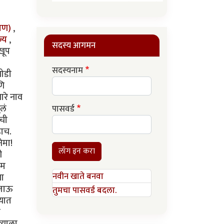
रमण)
,
ज्य
,
सदस्य आगमन
 खूप
सदस्यनाम
थोडी
णि
ारे नाव
लं
पासवर्ड
ंची
ढाच.
ेमा!
लॉग इन करा
ी
थम
नवीन खाते बनवा
षा
 जाऊ
तुमचा पासवर्ड बदला.
्यात
ी
्याला.