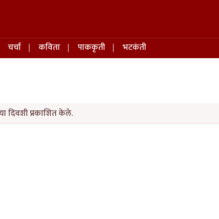
चर्चा
कविता
पाककृती
भटकंती
ा दिवशी प्रकाशित केले.