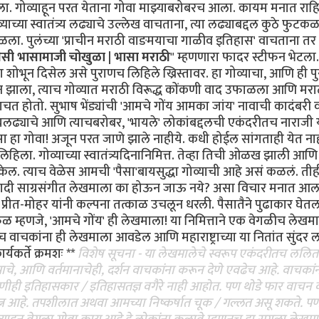
ऐकला. गोव्याहून परत येताना गोवा माझ्याबरोबरच आला. कायम मनात राह
या स्वातंत्र्य लढ्याचे उल्लेख वाचताना, त्या लढ्याबद्दल कुठे फुटक
कळला. पुलंच्या 'प्राचीन मराठी वाङमयाचा गाळीव इतिहास' वाचताना त
 तैसी भासामाजी चोखुळा | भासा मराठी
" म्हणणारा फादर स्टीफन भेटला.
ेला शोभून दिसेल असे पुराणच लिहिले ख्रिस्तावर. हा गोव्याचा, आणि ही प
ान झाला, त्याच गोव्यात मराठी विरूद्ध कोंकणी वाद उफाळला आणि मर
ाचत होतो. सुभाष भेंड्यांची 'आमचे गोंय आमका जांय' नावाची कादंबरी
्यलढ्याचे आणि त्याचबरोबर, 'भायले' लोकांबद्दलची एकंदरीतच नाराजी 
सा हा गोवा! अजून परत जाणे झाले नाहीये. कधी होईल सांगताही येत नाह
ख लिहिला. गोव्याच्या स्वातंत्र्यदिनानिमित्त. तेव्हा तिची ओळख झाली आण
केल. त्याच वेळेस आमची 'पैसा'बायसुद्धा गोव्याची आहे असं कळलं. तीह
एखादी साग्रसंगीत लेखमाला का होऊन जाऊ नये? असा विचार मनात आल
आणि प्रीत-मोहर यांनी कल्पना तत्काळ उचलून धरली. पैसातैने पुढाकार घे
ळ म्हणजे, 'आमचे गोंय' ही लेखमाला! या निमित्ताने एक वेगळीच लेखम
 वाचकांना ही लेखमाला आवडेल आणि महाराष्ट्राच्या या नितांत सुंदर 
यकर्ते क्रमशः **
विशेष सूचना - या लेखमालेचे स्वरूप एकंदरीतच ललित
ासाचे, आणि वर्तमानाचेही, दर्शन वाचकांना करून देणे एवढेच आहे. वाचकां
्ही कोणीही इतिहासकार / इतिहासतज्ञ वगैरे नाही आहोत. पण थोडे फार वाचन
यत्न आहे. तपशीलात अथवा आमच्या निष्कर्षात चूक / गल्लत असू शकते. प