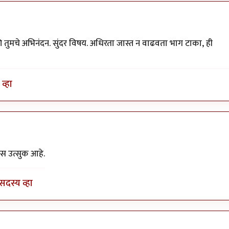
 तुमचे अभिनंदन. सुंदर विषय. अधिरता जास्त न वाढवता भाग टाका, ही
व्हा
y
योगप्रभू
यास उत्सुक आहे.
सदस्य व्हा