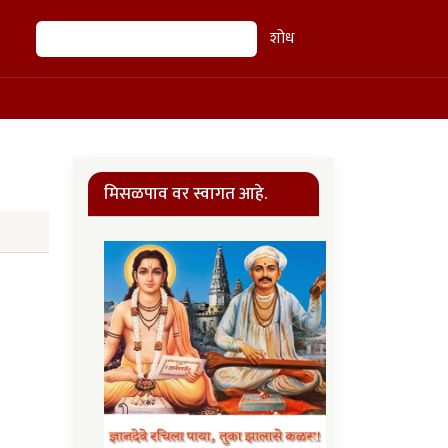
शोध
शोध
मिसळपाव वर स्वागत आहे.