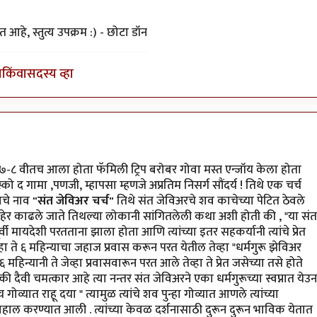
 आहे, स्तुत्य उपक्रम :) - छोटा डॉन
ा
किंवा
सदस्य व्हा
y
योगप्रभू
७-८ वीतच आला होता फॅमिली ट्रिप बरोबर गोवा मस्त एन्जॉय केला होता
स्को द गामा ,पणजी, म्हापसा म्हणजे अप्रतिम निसर्ग सौंदर्य ! तिथे एक चर्च
याचे नाव
"संत जेविअर चर्च"
तिथे संत जेविअरचे शव काचेच्या पेटित ठेवले
ाहेर काढले जाते तिथल्या लोकानी सांगितलेली कथा अशी होती की , "या संत
ूर्वी मायदेशी परतताना झाला होता आणि त्यांच्या इतर सहकर्यानी त्यांचे प्रेत
्हा ते ६ महिन्याचा जहाज प्रवास करून परत येतील तेव्हा "धर्मगुरू झेविअर
 महिन्यानी ते जेव्हा प्रवासवारून परत आले तेव्हा ते प्रेत जसेच्या तसे होते
ी दैवी चमत्कार आहे त्या नन्तर संत जेविअरने एका धर्मगुरूच्या स्वप्नात येउन
ोव्यात राहू दया " त्यामुळ त्यांचे शव पुन्हा गोव्यात आणले त्यांच्या
तर बहाल करण्यात आली . त्यांच्या केवळ दर्शनासाठी दुरून दुरून भाविक येतात