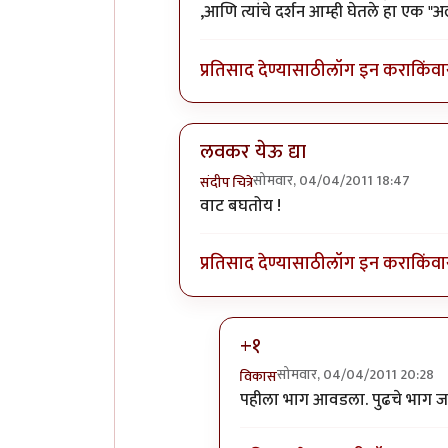
,आणि त्यांचे दर्शन आम्ही घेतले हा एक 
प्रतिसाद देण्यासाठी
लॉग इन करा
किंवा
लवकर येऊ द्या
सोमवार, 04/04/2011 18:47
संदीप चित्रे
In reply to
अभिनंदन.. लवकर येऊ द्या
b
वाट बघतोय !
प्रतिसाद देण्यासाठी
लॉग इन करा
किंवा
+१
सोमवार, 04/04/2011 20:28
विकास
In reply to
लवकर येऊ द्या
by
सं
पहीला भाग आवडला. पुढचे भाग जा