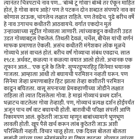
त्यानंतर चित्रपटाचे नाव पण... 'बॉम्बे टू गोवा'! बॉम्बे तर ऐकून माहित
होतं, हे गोवा काय आहे? पण ते पटकन दोन शब्दात संपणारे नाव का
कोणास ठाऊक, चांगलेच लक्षात राहिले. पण तेवढेच. पुढे बरीच वर्षे
हे नाव उगाचच कधीतरी आठवायचे. वर्गात एकदोन मुलं
उन्हाळ्याच्या सुट्टीत गोव्याला जाणारी. त्यांच्याकडून कधीतरी उडत
उडत गोव्याबद्दल ऐकलेलं. तिथली देवळं, चर्चेस, बीचेस यांची वर्णनं
माफक प्रमाणात ऐकली. असंच कधीतरी मंगेशकर लोक मूळचे
गोव्याचे असं वाचलं होतं. बरीच वर्षं गोव्याचा संबंध एवढाच. साल
१९८१. अर्धवट, कळत्या न कळत्या वयात आलो होतो. अचानक एक
तूफान आलं... 'एक दुजे के लिये'. सुप्परडुप्परहिट्ट सिनेमा! भयानक
गाजला. आम्हाला आधी तो बघायची परमिशन नव्हती घरून. पण
सिनेमा जेव्हा प्रमाणाबाहेर हिट झाला तेव्हा कशीतरी परमिशन
काढून बघितला. वासू सपनाच्या प्रेमकहाणीच्या जोडीने लक्षात
राहिला तो त्यात दिसलेला गोवा. हे माझं गोव्याचं प्रथम दर्शन.
भन्नाटच वाटलेला गोवा तेव्हाही. पण, गोव्याचं प्रत्यक्ष दर्शन होईपर्यंत
अजून पाच वर्षं वाट बघायची होती. बारावीची परिक्षा संपली आणि
रिकामपण आलं. कुठेतरी जाऊया म्हणून बाबांच्यामागे भूणभूण
लावली होती. खूप पैसे खर्च करून लांब कुठेतरी जाऊ अशी
परिस्थिती नव्हती. विचार चालू होता. एक दिवस बोलता बोलता
बाबांनी त्यांच्या एका स्नेह्यांसमोर हा विषय काढला. गोव्यात त्यांच्या