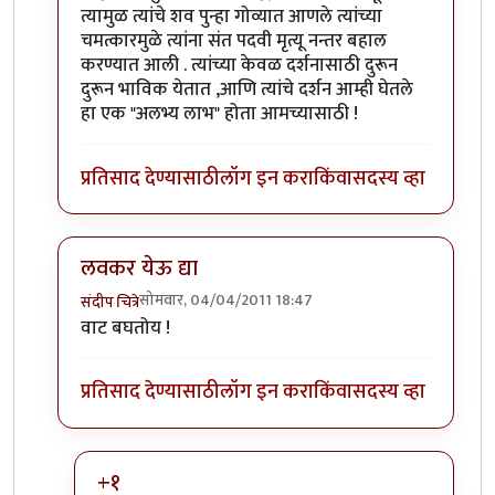
त्यामुळ त्यांचे शव पुन्हा गोव्यात आणले त्यांच्या
चमत्कारमुळे त्यांना संत पदवी मृत्यू नन्तर बहाल
करण्यात आली . त्यांच्या केवळ दर्शनासाठी दुरून
दुरून भाविक येतात ,आणि त्यांचे दर्शन आम्ही घेतले
हा एक "अलभ्य लाभ" होता आमच्यासाठी !
प्रतिसाद देण्यासाठी
लॉग इन करा
किंवा
सदस्य व्हा
लवकर येऊ द्या
सोमवार, 04/04/2011 18:47
संदीप चित्रे
In reply to
अभिनंदन.. लवकर येऊ द्या
by
योगप्रभू
वाट बघतोय !
प्रतिसाद देण्यासाठी
लॉग इन करा
किंवा
सदस्य व्हा
+१