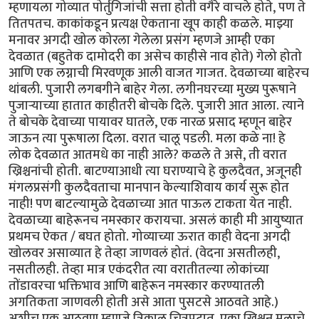
म्हणायला गोव्यात पोर्तुगिजांची सत्ता होती वगैरे वाचले होते, पण ते
तितपतच. काकांकडून प्रत्यक्ष ऐकताना खूप काही कळले. माझ्या
मनावर अगदी खोल कोरला गेलेला प्रसंग म्हणजे आम्ही एका
देवळात (बहुतेक दामोदरी का असेच काहीसे नाव होते) गेलो होतो
आणि एक लग्नाची मिरवणूक आली वाजत गाजत. देवळाच्या बाहेरच
थांबली. पुजारी लगबगीने बाहेर गेला. लगीनघरच्या मुख्य पुरूषाने
पुजार्‍याच्या हातात काहीतरी बोचके दिले. पुजारी आत आला. त्याने
ते बोचके देवाच्या पायावर घातले, एक नारळ प्रसाद म्हणून बाहेर
जाऊन त्या पुरूषाला दिला. वरात चालू पडली. मला कळे ना! हे
लोक देवळात आतमधे का नाही आले? कळले ते असे, ती वरात
ख्रिश्चनांची होती. बाटण्याआधी त्या घराण्याचे हे कुलदैवत, अजूनही
मंगलप्रसंगी कुलदैवताचा मानपान केल्याशिवाय कार्य सुरू होत
नाही! पण बाटल्यामुळे देवळाच्या आत पाऊल टाकता येत नाही.
देवळाच्या बाहेरूनच नमस्कार करायचा. असलं काही मी आयुष्यात
प्रथमच ऐकत / बघत होतो. गोव्याच्या ऊरात काही वेदना अगदी
खोलवर असाव्यात हे तेव्हा जाणवलं होतं. (वेदना असतीलही,
नसतीलही. तेव्हा मात्र एकंदरीत त्या वरातीतल्या लोकांच्या
तोंडावरचा भक्तिभाव आणि बाहेरून नमस्कार करण्यातली
अगतिकता जाणवली होती असे आता पुसटसे आठवते आहे.)
अशीच एक आठवण म्हणजे त्रिकाल चित्रपटात, एका ख्रिश्चन मुलाचे