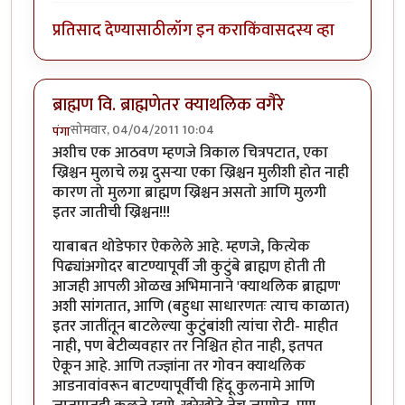
प्रतिसाद देण्यासाठी
लॉग इन करा
किंवा
सदस्य व्हा
ब्राह्मण वि. ब्राह्मणेतर क्याथलिक वगैरे
सोमवार, 04/04/2011 10:04
पंगा
अशीच एक आठवण म्हणजे त्रिकाल चित्रपटात, एका
ख्रिश्चन मुलाचे लग्न दुसर्‍या एका ख्रिश्चन मुलीशी होत नाही
कारण तो मुलगा ब्राह्मण ख्रिश्चन असतो आणि मुलगी
इतर जातीची ख्रिश्चन!!!
याबाबत थोडेफार ऐकलेले आहे. म्हणजे, कित्येक
पिढ्यांअगोदर बाटण्यापूर्वी जी कुटुंबे ब्राह्मण होती ती
आजही आपली ओळख अभिमानाने 'क्याथलिक ब्राह्मण'
अशी सांगतात, आणि (बहुधा साधारणतः त्याच काळात)
इतर जातींतून बाटलेल्या कुटुंबांशी त्यांचा रोटी- माहीत
नाही, पण बेटीव्यवहार तर निश्चित होत नाही, इतपत
ऐकून आहे. आणि तज्ज्ञांना तर गोवन क्याथलिक
आडनावांवरून बाटण्यापूर्वीची हिंदू कुलनामे आणि