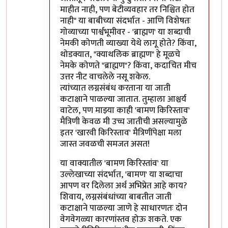
माहीत नाही, पण बेटीव्यवहार तर निश्चित होत
नाही" या बाबीच्या संदर्भात - आणि विशेषतः
गोव्याच्या पार्श्वभूमीवर - 'ब्राह्मण' या शब्दाची
नेमकी कोणती व्याख्या येथे लागू होते? किंवा,
थोडक्यात, "क्याथलिक ब्राह्मण" हे मूळचे
नेमके कोणते "ब्राह्मण"? किंवा, कदाचित मीच
उत्तर नीट वाचलेले नसू शकेल.
त्यांच्यात लग्नसंबंध करताना या जाती
कटाक्षाने पाळल्या जातात. तुम्हाला आश्चर्य
वाटेल, पण माझ्या काही 'बामण किरिस्ताव'
मैत्रिणी केवळ मी उच्च जातीची असल्यामुळे
इतर 'खारवी किरिस्ताव' मैत्रिणींपेक्षा मला
जास्त जवळची समजत असत!
या वाक्यातील 'बामण किरिस्तांव' या
उल्लेखाच्या संदर्भात, 'बामण' या शब्दाचा
आपण वर दिलेला अर्थ अभिप्रेत आहे काय?
शिवाय, लग्नसंबंधांच्या बाबतीत जाती
कटाक्षाने पाळल्या जाणे हे साधारणतः दोन
वेगवेगळ्या कारणांस्तव होऊ शकते. एक