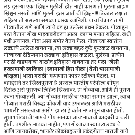
लग्न दुसर्‍या एका ख्रिश्चन मुलीशी होत नाही कारण तो मुलगा ब्राह्मण
ख्रिश्चन असतो आणि मुलगी इतर जातीची ख्रिश्चन!!! त्रिकाल लक्षात
राहिला तो असल्या सगळ्या बारकाव्यांनिशी. याच चित्रपटात मी
गोव्यातील राणे आणि त्यांचे बंड हा उल्लेख प्रथम ऐकला. गोव्याहून
परत येताना गोवा माझ्याबरोबरच आला. कायम मनात राहिला. कधी
मधी अचानक, गोवा असा समोर येतच गेला. गोव्याच्या स्वातंत्र्य
लढ्याचे उल्लेख वाचताना, त्या लढ्याबद्दल कुठे फुटकळ वाचताना,
गोव्याच्या दैदिप्यमान लढ्याचा इतिहास कळला. पुलंच्या 'प्राचीन
मराठी वाङमयाचा गाळीव इतिहास' वाचताना तर मला "
जैसी
हरळामाजी रत्नकिळा | रत्नामाजी हिरा नीळा | तैसी भासामाजी
चोखुळा | भासा मराठी
" म्हणणारा फादर स्टीफन भेटला. या
बहाद्दराने तर 'ख्रिस्तपुराण' हे अस्सल भारतीय परंपरेला शोभून
दिसेल असे पुराणच लिहिले ख्रिस्तावर. हा गोव्याचा, आणि ही पुराण
रचना गोव्यातली. ज्या गोव्यात मराठीचा एवढा सन्मान झाला, त्याच
गोव्यात मराठी विरूद्ध कोंकणी वाद उफाळला आणि मराठीवर
'भायली' असल्याचा आरोप झाला हे वर्तमानपत्रातून वाचत होतो.
सुभाष भेंड्यांची 'आमचे गोंय आमका जांय' नावाची कादंबरी वाचली
होती. तपशील आठवत नाहीत, पण गोव्याच्या स्वातंत्र्यलढ्याचे
आणि त्याचबरोबर, 'भायले' लोकांबद्दलची एकंदरीतच नाराजी याचे