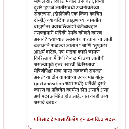
म्हणजे रीतिरिवाजांमधील तफावती, किंवा
दुसरे म्हणजे जातींसंबंधी उच्चनीचतेच्या
संकल्पना. (दोहोंपैकी एक किंवा क्वचित
दोन्ही.) क्याथलिक ब्राह्मणांच्या बाबतीत
ब्राह्मणेतर क्याथलिकांशी बेटीव्यवहार
नसण्यामागे यांपैकी नेमके कोणते कारण
असावे? "त्यांच्यात लग्नसंबंध करताना या जाती
कटाक्षाने पाळल्या जातात." आणि "तुम्हाला
आश्चर्य वाटेल, पण माझ्या काही 'बामण
किरिस्ताव' मैत्रिणी केवळ मी उच्च जातीची
असल्यामुळे इतर 'खारवी किरिस्ताव'
मैत्रिणींपेक्षा मला जास्त जवळची समजत
असत" या दोन वाक्यांच्या एकत्र मांडणीतून
(juxtaposition अशा अर्थी) यांपैकी दुसरे
कारण या प्रक्रियेत कार्यरत होत असावे असा
अर्थ मला अभिप्रेत होत आहे. यात काही तथ्य
असावे काय?
प्रतिसाद देण्यासाठी
लॉग इन करा
किंवा
सदस्य व्हा