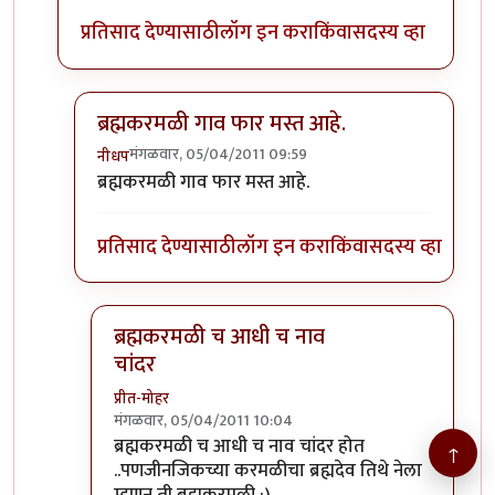
प्रतिसाद देण्यासाठी
लॉग इन करा
किंवा
सदस्य व्हा
ब्रह्मकरमळी गाव फार मस्त आहे.
मंगळवार, 05/04/2011 09:59
नीधप
In reply to
ही सर्वसामान्यपणे केली जाणारी
by
मेघवेडा
ब्रह्मकरमळी गाव फार मस्त आहे.
प्रतिसाद देण्यासाठी
लॉग इन करा
किंवा
सदस्य व्हा
ब्रह्मकरमळी च आधी च नाव
चांदर
प्रीत-मोहर
मंगळवार, 05/04/2011 10:04
In reply to
ब्रह्मकरमळी गाव फार मस्त आहे.
by
नीधप
ब्रह्मकरमळी च आधी च नाव चांदर होत
↑
..पणजीनजिकच्या करमळीचा ब्रह्मदेव तिथे नेला
म्हणुन ती ब्रह्मकरमळी :)