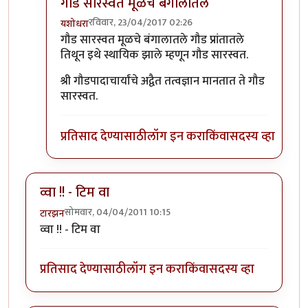
गौड सारस्वत मूळचे बंगालातले
रविवार, 23/04/2017 02:26
यशोधरा
In reply to
थोडक्यात, 'ब्राह्मण' या
by
llपुण्याचे पेशवेll
गौड सारस्वत मूळचे बंगालातले गौड प्रांतातले
तिथून इथे स्थायिक झाले म्हणून गौड सारस्वत.
श्री गौडपादाचार्यांचे अद्वैत तत्वज्ञान मानतात ते गौड
सारस्वत.
प्रतिसाद देण्यासाठी
लॉग इन करा
किंवा
सदस्य व्हा
व्वा !! - टिम वा
सोमवार, 04/04/2011 10:15
टारझन
व्वा !! - टिम वा
प्रतिसाद देण्यासाठी
लॉग इन करा
किंवा
सदस्य व्हा