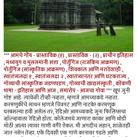
***
आमचे गोंय - प्रास्ताविक (१)
,
प्रास्ताविक - (२)
,
प्राचीन इतिहास
,
मध्ययुग व मुसलमानी सत्ता
,
पोर्तुगिज (राजकिय आक्रमण)
,
पोर्तुगिज (सांस्कृतिक आक्रमण)
,
शिवकाल आणि मराठेशाही
,
स्वातंत्र्यलढा १
,
स्वातंत्र्यलढा २
,
स्वातंत्र्यानंतर आणि घटकराज्य
,
गोव्याची सांस्कृतिक जडणघडण
,
गोव्याची खाद्यसंस्कृती
,
को़ंकणी
भाषा - इतिहास आणि आज
,
समारोप - आजचा गोवा
*** खूप जुनी
गोष्ट आहे. त्यावेळी टीव्ही नव्हता, म्हणजे आमच्याकडे नव्हता.
करमणुकीचे साधन म्हणजे चित्रपट आणि नाटके! करमणूक
घरबसल्या हवी असेल तर, रेडिओ! आमच्याकडे जुना फिलिप्सचा
व्हॉल्व्हवाला रेडिओ होता. कॉलेजमधे जाणारा काका आणि थोडी
मोठी आत्या त्यावर गाणी वगैरे ऐकत. मी अगदीच लहान, शाळेतही
जात नसेन तेव्हा. एके दिवशी एक गाणे कानावर पडले आणि