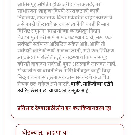
जातिसमूह अभिप्रेत होऊ जरी शकत असले, तरी
साधारणतः 'ब्राह्मणां'विषयी सरसकटपणे काही
निंदात्मक, टीकात्मक किंवा एकंदरीत वाईट स्वरूपाचे
असे काही बोलायचे झाल्यास त्यांपैकी काही किमान
विशिष्ट समूहांना 'ब्राह्मणां'च्या व्याख्येतून निदान
तेवढ्यापुरते तरी आपोआप वगळण्यात यावे, असा एक
सर्वपक्षी सर्वमान्य अलिखित संकेत आहे, आणि तो
सर्वपक्षी काटेकोरपणे पाळला जातो, असे एक निरीक्षण
आहे. अशा परिस्थितीत, हे वगळण्याचे किमान समूह
कोणते याबाबत सर्वपक्षी दुमत असल्याचे जाणवत नाही.
गोव्यातील या बाबतीतील परिस्थितीबद्दल काही विदा
मिळू शकल्यास तुलनात्मक अभ्यास करणे कदाचित
रोचक ठरू शकेल असे वाटते.
बाकी, माहितीच्या दृष्टीने
उर्वरित लेखमाला वाचायला उत्सुक आहे.
प्रतिसाद देण्यासाठी
लॉग इन करा
किंवा
सदस्य व्हा
थोडक्यात, 'ब्राह्मण' या