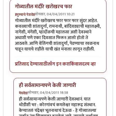
गोव्यातील मंदीरे खरोखरच फार
सोमवार, 04/04/2011 10:21
llपुण्याचे पेशवेll
गोव्यातील मंदीरे खरोखरच फार फार फार सुंदर आहेत.
कवळ्याची शांतादुर्गा, रामनाथी, बांदिवड्याची महालक्ष्मी,
नागेशी, मंगेशी, म्हार्दोळची महालसा अशी देवस्थाने
अधाशी पणे एका दिवसात फिरून आलो होतो ते
आठवले. आणि वेलिंगची शांतादुर्गा, पेडण्याचा रवळनाथ
पाहून यायचे राहीले याची खंत मनाला लागून राहीली.
प्रतिसाद देण्यासाठी
लॉग इन करा
किंवा
सदस्य व्हा
ही सर्वसामान्यपणे केली जाणारी
सोमवार, 04/04/2011 18:58
मेघवेडा
In reply to
गोव्यातील मंदीरे खरोखरच फार
by
llपुण्याचे पेशवेl
ही सर्वसामान्यपणे केली जाणारी देवस्थानं. यात
थोडीशी भर : कोरगांवचं कमलेश्वर महारूद्र संस्थान.
केप्यातलं चंद्रेश्वर भूतनाथाचं देऊळ - हे गोव्यातल्या