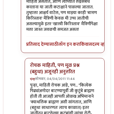
माहिती असतात, आणि त्यांच्यात लग्नसंबंध
करताना या जाती कटाक्षाने पाळल्या जातात.
तुम्हाला आश्चर्य वाटेल, पण माझ्या काही 'बामण
किरिस्ताव' मैत्रिणी केवळ मी उच्च जातीची
असल्यामुळे इतर 'खारवी किरिस्ताव' मैत्रिणींपेक्षा
मला जास्त जवळची समजत असत!
प्रतिसाद देण्यासाठी
लॉग इन करा
किंवा
सदस्य व्हा
रोचक माहिती, पण मूळ प्रश्न
(बहुधा) अजूनही अनुत्तरित
सोमवार, 04/04/2011 11:44
पंगा
In reply to
गोव्यातील ब्राह्मण
by
पैसा
पुन्हा, माहिती रोचक आहे, पण... "कित्येक
पिढ्यांअगोदर बाटण्यापूर्वी जी कुटुंबे ब्राह्मण
होती ती आजही आपली ओळख अभिमानाने
'क्याथलिक ब्राह्मण' अशी सांगतात, आणि
(बहुधा साधारणतः त्याच काळात) इतर
जातींतून बाटलेल्या कुटुंबांशी त्यांचा रोटी-