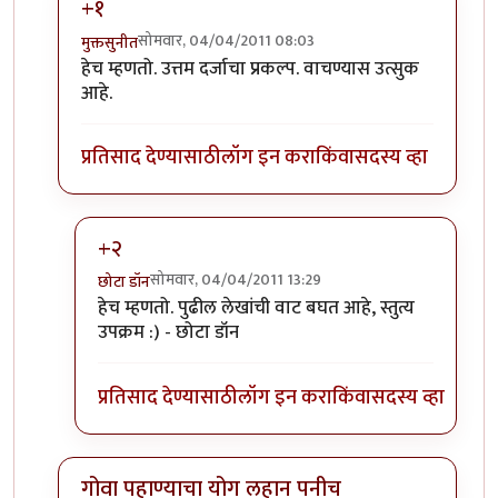
+१
सोमवार, 04/04/2011 08:03
मुक्तसुनीत
In reply to
अभिनंदन.. लवकर येऊ द्या
by
योगप्रभू
हेच म्हणतो. उत्तम दर्जाचा प्रकल्प. वाचण्यास उत्सुक
आहे.
प्रतिसाद देण्यासाठी
लॉग इन करा
किंवा
सदस्य व्हा
+२
सोमवार, 04/04/2011 13:29
छोटा डॉन
In reply to
+१
by
मुक्तसुनीत
हेच म्हणतो. पुढील लेखांची वाट बघत आहे, स्तुत्य
उपक्रम :) - छोटा डॉन
प्रतिसाद देण्यासाठी
लॉग इन करा
किंवा
सदस्य व्हा
गोवा पहाण्याचा योग लहान पनीच