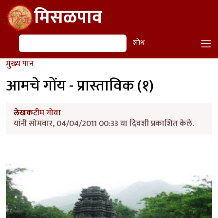
Skip to main content
मिसळपाव
शोध
शोध
मुख्य पान
आमचे गोंय - प्रास्ताविक (१)
लेखक
टीम गोवा
यांनी सोमवार, 04/04/2011 00:33 या दिवशी प्रकाशित केले.