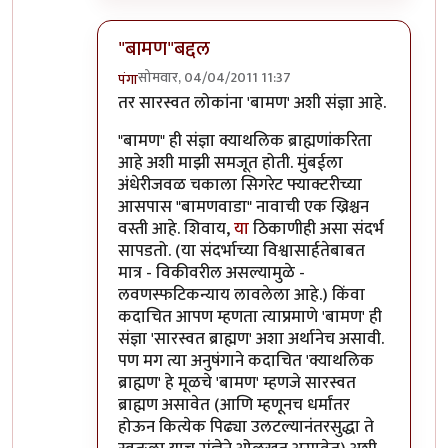
"बामण"बद्दल
सोमवार, 04/04/2011 11:37
पंगा
In reply to
गोव्यातील ब्राह्मण
by
पैसा
तर सारस्वत लोकांना 'बामण' अशी संज्ञा आहे.
"बामण" ही संज्ञा क्याथलिक ब्राह्मणांकरिता
आहे अशी माझी समजूत होती. मुंबईला
अंधेरीजवळ चकाला सिगरेट फ्याक्टरीच्या
आसपास "बामणवाडा" नावाची एक ख्रिश्चन
वस्ती आहे. शिवाय,
या
ठिकाणीही असा संदर्भ
सापडतो. (या संदर्भाच्या विश्वासार्हतेबाबत
मात्र - विकीवरील असल्यामुळे -
लवणस्फटिकन्याय लावलेला आहे.) किंवा
कदाचित आपण म्हणता त्याप्रमाणे 'बामण' ही
संज्ञा 'सारस्वत ब्राह्मण' अशा अर्थानेच असावी.
पण मग त्या अनुषंगाने कदाचित 'क्याथलिक
ब्राह्मण' हे मूळचे 'बामण' म्हणजे सारस्वत
ब्राह्मण असावेत (आणि म्हणूनच धर्मांतर
होऊन कित्येक पिढ्या उलटल्यानंतरसुद्धा ते