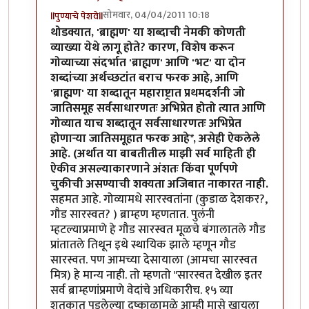
सोमवार, 04/04/2011 10:18
llपुण्याचे पेशवेll
In reply to
ब्राह्मण वि. ब्राह्मणेतर क्याथलिक वगैरे
by
पंगा
थोडक्यात, 'ब्राह्मण' या शब्दाची नेमकी कोणती
व्याख्या येथे लागू होते? कारण, विशेष करून
गोव्याच्या संदर्भात 'ब्राह्मण' आणि 'भट' या दोन
शब्दांच्या अर्थच्छटांत बराच फरक आहे, आणि
'ब्राह्मण' या शब्दातून महाराष्ट्रात प्रथमदर्शनी जो
जातिसमूह सर्वसाधारणतः अभिप्रेत होतो त्यात आणि
गोव्यात याच शब्दातून सर्वसाधारणतः अभिप्रेत
होणार्‍या जातिसमूहात फरक आहे*, असेही ऐकलेले
आहे. (अर्थात या बाबतीतील माझी सर्व माहिती ही
ऐकीव असल्याकारणाने अंशतः किंवा पूर्णपणे
चुकीची असण्याची शक्यता अजिबात नाकारत नाही.
सहमत आहे. गोव्यामधे सारस्वतांना (कुडाळ देशकर?,
गौड सारस्वत? ) ब्राम्हण म्हणतात. पुलंनी
म्हटल्याप्रमाणे हे गौड सारस्वत मूळचे बंगालातले गौड
प्रांतातले तिथून इथे स्थायिक झाले म्हणून गौड
सारस्वत. पण आमच्या देसायाला (आमचा सारस्वत
मित्र) हे मान्य नाही. तो म्हणतो "सारस्वत देखील इतर
सर्व ब्राम्हणांप्रमाणे वेदांचे अधिकारीच. १५ व्या
शतकात पडलेल्या दुष्काळामुळे आम्ही मासे खायला