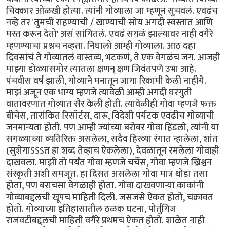
चिक्कार ओळखी होत्या. त्यांनी गोव्याला जा म्हणून सुचवलं. एवढंच
नव्हे तर 'तुमची राहण्याची / खाण्याची सोय अगदी स्वस्तात आणि
मस्त करून देतो' असं सांगितलं. एवढं सगळं झाल्यावर नाही वगैरे
म्हणण्याचा प्रश्नच नव्हता. निघालो आम्ही गोव्याला. आठ दहा
दिवसांचं ते गोव्यातलं वास्तव्य, भटकणं, ते एक वेगळंच जग. आजही
माझ्या डोळ्यासमोर त्यातला क्षणन् क्षण जिवंतपणे उभा आहे.
पंचवीस वर्षं झाली, गोव्याने मनातून जागा रिकामी केली नाहीये.
माझं अजून एक भाग्य म्हणजे त्यावेळी आम्ही अगदी घरगुती
वातावरणात गोव्यात सैर केली होती. त्यावेळीही गोवा म्हणजे फक्त
बीचेस, तारांकित रिसॉर्टस, दारू, विदेशी पर्यटक एवढीच गोव्याची
जनमान्यता होती. पण आम्ही ज्यांच्या बरोबर गोवा हिंडलो, त्यांनी या
सगळ्याच्या व्यतिरिक्त असलेला, सदैव हिरव्या रंगात न्हालेला, शांत
(सुशेगाऽऽऽत हा शब्द तेव्हाच ऐकलेला), देवळातून रमलेला गोवाही
दाखवला. माझी तो पर्यंत गोवा म्हणजे चर्चेस, गोवा म्हणजे ख्रिश्चन
संस्कृती अशी समजूत. हा दिसत असलेला गोवा मात्र थोडा तसा
होता, पण बराचसा वेगळाही होता. गोवा दाखवणार्‍या काकांनी
गोव्याबद्दलची खूपच माहिती दिली. जसजसे ऐकत होतो, चक्रावत
होतो. गोव्याच्या इतिहासातील ठळक घटना, पोर्तुगिज
राजवटीबद्दलची माहिती वगैरे प्रथमच ऐकत होतो. शाळेत नाही