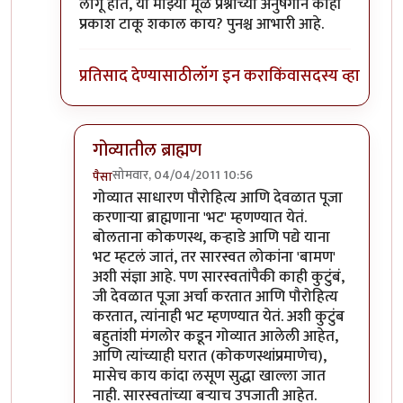
लागू होते, या माझ्या मूळ प्रश्नाच्या अनुषंगाने काही
प्रकाश टाकू शकाल काय? पुनश्च आभारी आहे.
प्रतिसाद देण्यासाठी
लॉग इन करा
किंवा
सदस्य व्हा
गोव्यातील ब्राह्मण
सोमवार, 04/04/2011 10:56
पैसा
In reply to
आभार, पण...
by
पंगा
गोव्यात साधारण पौरोहित्य आणि देवळात पूजा
करणार्‍या ब्राह्मणाना 'भट' म्हणण्यात येतं.
बोलताना कोकणस्थ, कर्‍हाडे आणि पद्ये याना
भट म्हटलं जातं, तर सारस्वत लोकांना 'बामण'
अशी संज्ञा आहे. पण सारस्वतांपैकी काही कुटुंबं,
जी देवळात पूजा अर्चा करतात आणि पौरोहित्य
करतात, त्यांनाही भट म्हणण्यात येतं. अशी कुटुंब
बहुतांशी मंगलोर कडून गोव्यात आलेली आहेत,
आणि त्यांच्याही घरात (कोकणस्थांप्रमाणेच),
मासेच काय कांदा लसूण सुद्धा खाल्ला जात
नाही. सारस्वतांच्या बर्‍याच उपजाती आहेत.