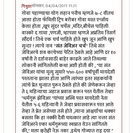
सोमवार, 04/04/2011 11:21
पियुशा
In reply to
अभिनंदन.. लवकर येऊ द्या
by
योगप्रभू
गोवा पहाण्याचा योग लहान पनीच म्हणजे ७-८ वीतच
आला होता फॅमिली ट्रिप बरोबर गोवा मस्त एन्जॉय
केला होता ,खूप सुंदर चर्चेस ,मंदिर,बीचेस पाहिली
वास्को द गामा ,पणजी, म्हापसा म्हणजे अप्रतिम निसर्ग
सौंदर्य ! तिथे एक चर्च पाहिले होते खुप जून आणि खुप
सुन्दर ! त्याचे नाव
"संत जेविअर चर्च"
तिथे संत
जेविअरचे शव काचेच्या पेटित ठेवले आहे आणि दर १०
वर्षानी ते दर्शनासाठी बाहेर काढले जाते तिथल्या
लोकानी सांगितलेली कथा अशी होती की , "या संत
जेविअर यांचा मृत्यु सुमारे ५५०-६०० वर्षापूर्वी मायदेशी
परतताना झाला होता आणि त्यांच्या इतर सहकर्यानी
त्यांचे प्रेत चुन्यात पुरून ठेवले होते की जेणेकरून जेव्हा
ते ६ महिन्याचा जहाज प्रवास करून परत येतील तेव्हा
"धर्मगुरू झेविअर "यांच्या अस्थि परत मायदेशी नेता
येतील ५-६ महिन्यानी ते जेव्हा प्रवासवारून परत आले
तेव्हा ते प्रेत जसेच्या तसे होते ,त्याना आश्चर्याचा धक्का
बसला कि हा नक्की दैवी चमत्कार आहे त्या नन्तर संत
जेविअरने एका धर्मगुरूच्या स्वप्नात येउन सांगितले
की," मला कुठेही नेऊ नका ,इथेच गोव्यात राहू दया "