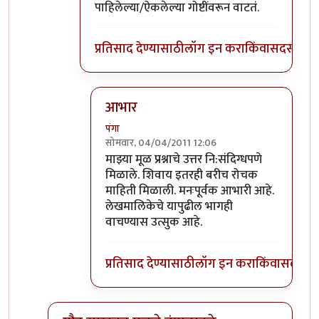
पाहिलेल्या/ऐकलेल्या गोष्टींवरून वाटतं.
प्रतिसाद देण्यासाठी
लॉग इन करा
किंवा
सदस्य व्हा
आभार
पंगा
सोमवार, 04/04/2011 12:06
In reply to
कॅथॉलिक ब्राह्मण
by
पैसा
माझ्या मूळ प्रश्नाचे उत्तर नि:संदिग्धपणे
मिळाले. शिवाय इतरही बरीच रोचक
माहिती मिळाली. मनःपूर्वक आभारी आहे.
लेखमालिकेचे यापुढील भागही
वाचण्यास उत्सुक आहे.
प्रतिसाद देण्यासाठी
लॉग इन करा
किंवा
सदस्य व्