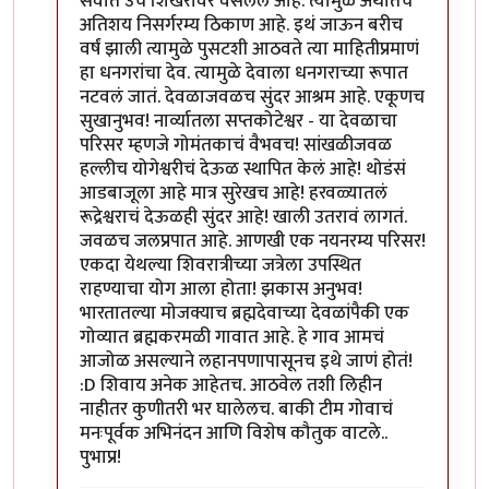
सर्वात उंच शिखरावर वसलेलं आहे. त्यामुळे अर्थातच
अतिशय निसर्गरम्य ठिकाण आहे. इथं जाऊन बरीच
वर्षं झाली त्यामुळे पुसटशी आठवते त्या माहितीप्रमाणं
हा धनगरांचा देव. त्यामुळे देवाला धनगराच्या रूपात
नटवलं जातं. देवळाजवळच सुंदर आश्रम आहे. एकूणच
सुखानुभव! नार्व्यातला सप्तकोटेश्वर - या देवळाचा
परिसर म्हणजे गोमंतकाचं वैभवच! सांखळीजवळ
हल्लीच योगेश्वरीचं देऊळ स्थापित केलं आहे! थोडंसं
आडबाजूला आहे मात्र सुरेखच आहे! हरवळ्यातलं
रूद्रेश्वराचं देऊळही सुंदर आहे! खाली उतरावं लागतं.
जवळच जलप्रपात आहे. आणखी एक नयनरम्य परिसर!
एकदा येथल्या शिवरात्रीच्या जत्रेला उपस्थित
राहण्याचा योग आला होता! झकास अनुभव!
भारतातल्या मोजक्याच ब्रह्मदेवाच्या देवळांपैकी एक
गोव्यात ब्रह्मकरमळी गावात आहे. हे गाव आमचं
आजोळ असल्याने लहानपणापासूनच इथे जाणं होतं!
:D शिवाय अनेक आहेतच. आठवेल तशी लिहीन
नाहीतर कुणीतरी भर घालेलच. बाकी टीम गोवाचं
मनःपूर्वक अभिनंदन आणि विशेष कौतुक वाटले..
पुभाप्र!