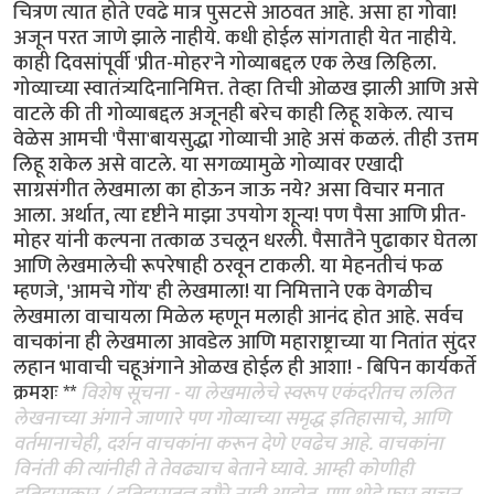
चित्रण त्यात होते एवढे मात्र पुसटसे आठवत आहे. असा हा गोवा!
अजून परत जाणे झाले नाहीये. कधी होईल सांगताही येत नाहीये.
काही दिवसांपूर्वी 'प्रीत-मोहर'ने गोव्याबद्दल एक लेख लिहिला.
गोव्याच्या स्वातंत्र्यदिनानिमित्त. तेव्हा तिची ओळख झाली आणि असे
वाटले की ती गोव्याबद्दल अजूनही बरेच काही लिहू शकेल. त्याच
वेळेस आमची 'पैसा'बायसुद्धा गोव्याची आहे असं कळलं. तीही उत्तम
लिहू शकेल असे वाटले. या सगळ्यामुळे गोव्यावर एखादी
साग्रसंगीत लेखमाला का होऊन जाऊ नये? असा विचार मनात
आला. अर्थात, त्या दृष्टीने माझा उपयोग शून्य! पण पैसा आणि प्रीत-
मोहर यांनी कल्पना तत्काळ उचलून धरली. पैसातैने पुढाकार घेतला
आणि लेखमालेची रूपरेषाही ठरवून टाकली. या मेहनतीचं फळ
म्हणजे, 'आमचे गोंय' ही लेखमाला! या निमित्ताने एक वेगळीच
लेखमाला वाचायला मिळेल म्हणून मलाही आनंद होत आहे. सर्वच
वाचकांना ही लेखमाला आवडेल आणि महाराष्ट्राच्या या नितांत सुंदर
लहान भावाची चहूअंगाने ओळख होईल ही आशा! - बिपिन कार्यकर्ते
क्रमशः **
विशेष सूचना - या लेखमालेचे स्वरूप एकंदरीतच ललित
लेखनाच्या अंगाने जाणारे पण गोव्याच्या समृद्ध इतिहासाचे, आणि
वर्तमानाचेही, दर्शन वाचकांना करून देणे एवढेच आहे. वाचकांना
विनंती की त्यांनीही ते तेवढ्याच बेताने घ्यावे. आम्ही कोणीही