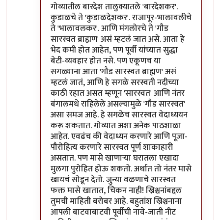
गोव्यातील बारदेश तालुक्यातले 'बारदेशकर'.
कुडाळचे ते 'कुडाळदेशकर'. राजापूर-भालावलीचे
ते 'भालावलकर'. आणि मंगलोरचे ते 'गौड
सारस्वत ब्राह्मण' असं म्हटलं जात असे. आता हे
भेद कमी होत आहेत, पण पूर्वी यांच्यात सुद्धा
बेटी-व्यवहार होत नसे. पण एकूणच या
सगळ्याना आता 'गौड सारस्वत ब्राह्मण' असं
म्हटलं जातं, आणि हे सगळे सरस्वती नदीच्या
काठी रहात असत म्हणून 'सारस्वत' आणि नंतर
बंगालमधे राहिलेले असल्यामुळे 'गौड सारस्वत'
असा समज आहे. हे सगळेच सारस्वत वेदाध्ययन
करू शकतात. गोव्यात अशा अनेक पाठशाळा
आहेत. एवढंच की वेदाध्यन करणारे आणि पूजा-
पौरोहित्य करणारे सारस्वत पूर्ण शाकाहारी
असतात. पण मासे खाणार्‍या घरातला एखादा
मुलगा पुरोहित होऊ शकतो. अर्थात तो नंतर मासे
खायचं सोडून देतो. जुन्या वळणाचे सारस्वत
फक्त मासे खातात, चिकन नाही! ख्रिश्चनांबद्दल
तुमची माहिती बरोबर आहे. बहुतांश ख्रिश्चनाना
आपली बाटवाबाटवी पूर्वीची नावे-जाती नीट