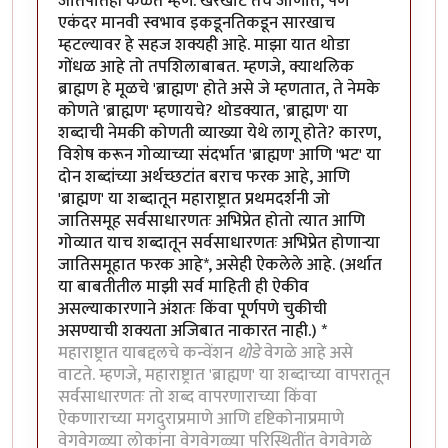
जातपातही कळते म्हणे. खरेखोटे तेच जाणोत, पण
एकंदर मानवी स्वभाव इकडूनतिकडून सारखाच
म्हटल्यावर हे सहज शक्यही आहे. माझा यात थोडा
गोंधळ आहे तो तपशिलाबाबत. म्हणजे, क्याथलिक
ब्राह्मण हे मूळचे 'ब्राह्मण' होते असे जे म्हणतात, ते नेमके
कोणते 'ब्राह्मण' म्हणायचे? थोडक्यात, 'ब्राह्मण' या
शब्दाची नेमकी कोणती व्याख्या येथे लागू होते? कारण,
विशेष करून गोव्याच्या संदर्भात 'ब्राह्मण' आणि 'भट' या
दोन शब्दांच्या अर्थच्छटांत बराच फरक आहे, आणि
'ब्राह्मण' या शब्दातून महाराष्ट्रात प्रथमदर्शनी जो
जातिसमूह सर्वसाधारणतः अभिप्रेत होतो त्यात आणि
गोव्यात याच शब्दातून सर्वसाधारणतः अभिप्रेत होणार्‍या
जातिसमूहात फरक आहे*, असेही ऐकलेले आहे. (अर्थात
या बाबतीतील माझी सर्व माहिती ही ऐकीव
असल्याकारणाने अंशतः किंवा पूर्णपणे चुकीची
असण्याची शक्यता अजिबात नाकारत नाही.) *
महाराष्ट्रात याबद्दलचे कन्वेंशन
थोडे
वेगळे आहे असे
वाटते. म्हणजे, महाराष्ट्रात 'ब्राह्मण' या शब्दाच्या वापरातून
सर्वसाधारणतः तो शब्द वापरणाराच्या किंवा
ऐकणाराच्या मगदुराप्रमाणे आणि दृष्टिकोनाप्रमाणे
वेगवेगळ्या लोकांना वेगवेगळ्या परिस्थितींत वेगवेगळे