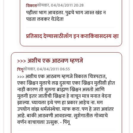
सोमवार, 04/04/2011 20:28
विकास
In reply to
लवकर येऊ द्या
by
संदीप चित्रे
पहीला भाग आवडला. पुढचे भाग जास्त खंड न
पडता लवकर येउंदेत!
प्रतिसाद देण्यासाठी
लॉग इन करा
किंवा
सदस्य व्हा
>>> अशीच एक आठवण म्हणजे
सोमवार, 04/04/2011 06:55
पिंगू
>>> अशीच एक आठवण म्हणजे त्रिकाल चित्रपटात,
एका ख्रिश्चन मुलाचे लग्न दुसर्‍या एका ख्रिश्चन मुलीशी होत
नाही कारण तो मुलगा ब्राह्मण ख्रिश्चन असतो आणि
मुलगी इतर जातीची ख्रिश्चन! हे वाचून मात्र मनात वेदना
झाल्या. च्यायला इथे पण हा प्रकार आहेच ना. मग
उपयोग वांझ धर्मसंस्थेचा. माफ करा. पण हे जरा अवांतर
आहे. बाकी आठवणी आवडल्या. सुशेगातील गोव्याचे
वर्णन वाचायला उत्सुक. - पिंगू