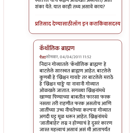
स्वतःला याच संज्ञेने ओळखत असावेत) अशी
शंका येते. यात काही तथ्य असावे काय?
प्रतिसाद देण्यासाठी
लॉग इन करा
किंवा
सदस्य व्हा
कॅथॉलिक ब्राह्मण
सोमवार, 04/04/2011 11:52
पैसा
In reply to
"बामण"बद्दल
by
पंगा
निदान गोव्यातले 'कॅथॉलिक ब्राह्मण' हे
बाटलेले सारस्वत ब्राह्मण आहेत. बाटलेले
कुणबी हे 'ख्रिश्चन गावडे' तर बाटलेले मराठे
हे 'ख्रिश्चन चाड्डे' या नावानी गोव्यात
ओळखले जातात. सगळ्या ख्रिश्चनांमधे
खाण्या पिण्याच्या बाबतीत फारसा फरक
नसला तरी राहणीत फरक असतोच आणि
जातींच्या उच्च नीचतेच्या कल्पना गोव्यात
अगदी घट्ट मूळ धरून आहेत. ख्रिश्चनांमधे
'जातीबाहेर' लग्न न होण्याचं हे दुसरं कारण
जास्त महत्त्वाचं असावं असं मी आतापर्यंत