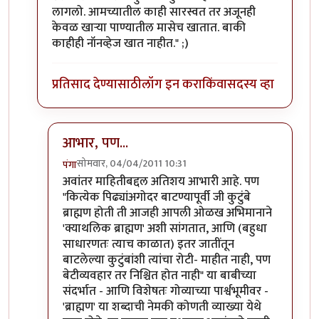
लागलो. आमच्यातील काही सारस्वत तर अजूनही
केवळ खार्‍या पाण्यातील मासेच खातात. बाकी
काहीही नॉनव्हेज खात नाहीत." ;)
प्रतिसाद देण्यासाठी
लॉग इन करा
किंवा
सदस्य व्हा
आभार, पण...
सोमवार, 04/04/2011 10:31
पंगा
In reply to
थोडक्यात, 'ब्राह्मण' या
by
llपुण्याचे पेशवेll
अवांतर माहितीबद्दल अतिशय आभारी आहे. पण
"कित्येक पिढ्यांअगोदर बाटण्यापूर्वी जी कुटुंबे
ब्राह्मण होती ती आजही आपली ओळख अभिमानाने
'क्याथलिक ब्राह्मण' अशी सांगतात, आणि (बहुधा
साधारणतः त्याच काळात) इतर जातींतून
बाटलेल्या कुटुंबांशी त्यांचा रोटी- माहीत नाही, पण
बेटीव्यवहार तर निश्चित होत नाही" या बाबीच्या
संदर्भात - आणि विशेषतः गोव्याच्या पार्श्वभूमीवर -
'ब्राह्मण' या शब्दाची नेमकी कोणती व्याख्या येथे