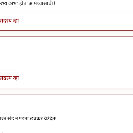
"अलभ्य लाभ" होता आमच्यासाठी !
सदस्य व्हा
y
योगप्रभू
सदस्य व्हा
दीप चित्रे
स्त खंड न पडता लवकर येउंदेत!