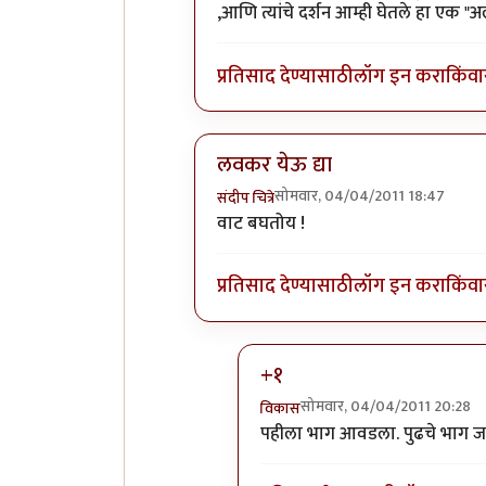
,आणि त्यांचे दर्शन आम्ही घेतले हा एक 
प्रतिसाद देण्यासाठी
लॉग इन करा
किंवा
लवकर येऊ द्या
सोमवार, 04/04/2011 18:47
संदीप चित्रे
In reply to
अभिनंदन.. लवकर येऊ द्या
b
वाट बघतोय !
प्रतिसाद देण्यासाठी
लॉग इन करा
किंवा
+१
सोमवार, 04/04/2011 20:28
विकास
In reply to
लवकर येऊ द्या
by
सं
पहीला भाग आवडला. पुढचे भाग जा