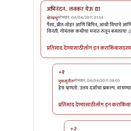
अभिनंदन.. लवकर येऊ द्या
सोमवार, 04/04/2011 01:34
योगप्रभू
पैसा, प्रीत-मोहर आणि बिपिन, आधी मिपाचे आणि
विनंती. गोमंतक कधीचा मनात रुतून बसलाय! :)
प्रतिसाद देण्यासाठी
लॉग इन करा
किंवा
सदस्य 
+१
सोमवार, 04/04/2011 08:03
मुक्तसुनीत
In reply to
अभिनंदन.. लवकर येऊ द्या
b
हेच म्हणतो. उत्तम दर्जाचा प्रकल्प. वाचण्
प्रतिसाद देण्यासाठी
लॉग इन करा
किंवा
+२