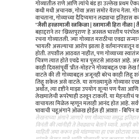
गोव्यातील राणे आणि त्यांचे बंड हा उल्लेख प्रथम 
कधी मधी अचानक, गोवा असा समोर येतच गेला. गोव्याच्
वाचताना, गोव्याच्या दैदिप्यमान लढ्याचा इतिहास 
"
जैसी हरळामाजी रत्नकिळा | रत्नामाजी हिरा नीळा |
बहाद्दराने तर 'ख्रिस्तपुराण' हे अस्सल भारतीय परंपर
रचना गोव्यातली. ज्या गोव्यात मराठीचा एवढा सन्म
'भायली' असल्याचा आरोप झाला हे वर्तमानपत्रातून व
होती. तपशील आठवत नाहीत, पण गोव्याच्या स्वातंत्र
चित्रण त्यात होते एवढे मात्र पुसटसे आठवत आहे. अ
काही दिवसांपूर्वी 'प्रीत-मोहर'ने गोव्याबद्दल एक ले
वाटले की ती गोव्याबद्दल अजूनही बरेच काही लिहू श
लिहू शकेल असे वाटले. या सगळ्यामुळे गोव्यावर 
अर्थात, त्या दृष्टीने माझा उपयोग शून्य! पण पैसा 
लेखमालेची रूपरेषाही ठरवून टाकली. या मेहनतीचं फ
वाचायला मिळेल म्हणून मलाही आनंद होत आहे. सर्वच
भावाची चहूअंगाने ओळख होईल ही आशा! - बिपिन कार्
लेखनाच्या अंगाने जाणारे पण गोव्याच्या समृद्ध इतिह
विनंती की त्यांनीही ते तेवढ्याच बेताने घ्यावे. आम
माहिती जमा करून इथे मांडण्याचा हा एक छोटासा प्र