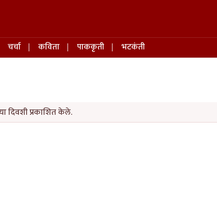
चर्चा
कविता
पाककृती
भटकंती
ा दिवशी प्रकाशित केले.