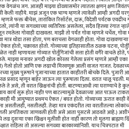
े एक वेगळंच जग. आजही माझ्या डोळ्यासमोर त्यातला क्षणन् क्षण जिवंत
ामी केली नाहीये. माझं अजून एक भाग्य म्हणजे त्यावेळी आम्ही अगदी घरग
 म्हणजे फक्त बीचेस, तारांकित रिसॉर्टस, दारू, विदेशी पर्यटक एवढीच ग
लो, त्यांनी या सगळ्याच्या व्यतिरिक्त असलेला, सदैव हिरव्या रंगात न्हा
ून रमलेला गोवाही दाखवला. माझी तो पर्यंत गोवा म्हणजे चर्चेस, गोवा 
ा मात्र थोडा तसा होता, पण बराचसा वेगळाही होता. गोवा दाखवणार्‍या
 ऐकत होतो, चक्रावत होतो. गोव्याच्या इतिहासातील ठळक घटना, पोर्त
 नाही म्हणायला गोव्यात पोर्तुगिजांची सत्ता होती वगैरे वाचले होते, 
ले. माझ्या मनावर अगदी खोल कोरला गेलेला प्रसंग म्हणजे आम्ही एका
ते) गेलो होतो आणि एक लग्नाची मिरवणूक आली वाजत गाजत. देवळाच्य
्या मुख्य पुरूषाने पुजार्‍याच्या हातात काहीतरी बोचके दिले. पुजारी 
ारळ प्रसाद म्हणून बाहेर जाऊन त्या पुरूषाला दिला. वरात चालू पडली. 
 असे, ती वरात ख्रिश्चनांची होती. बाटण्याआधी त्या घराण्याचे हे कु
ाय कार्य सुरू होत नाही! पण बाटल्यामुळे देवळाच्या आत पाऊल टाकत
काही मी आयुष्यात प्रथमच ऐकत / बघत होतो. गोव्याच्या ऊरात काही व
ना असतीलही, नसतीलही. तेव्हा मात्र एकंदरीत त्या वरातीतल्या लोकांच्
्यातली अगतिकता जाणवली होती असे आता पुसटसे आठवते आहे.) अश
लग्न दुसर्‍या एका ख्रिश्चन मुलीशी होत नाही कारण तो मुलगा ब्राह्मण ख्र
क्षात राहिला तो असल्या सगळ्या बारकाव्यांनिशी. याच चित्रपटात मी