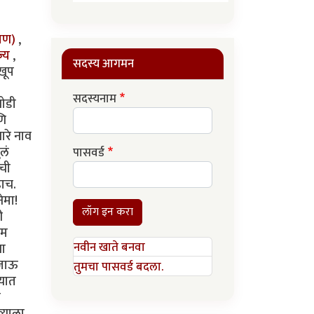
रमण)
,
ज्य
,
सदस्य आगमन
 खूप
सदस्यनाम
थोडी
णि
ारे नाव
लं
पासवर्ड
ंची
ढाच.
ेमा!
लॉग इन करा
ी
थम
नवीन खाते बनवा
षा
 जाऊ
तुमचा पासवर्ड बदला.
्यात
ी
्याला.