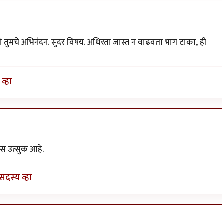
 तुमचे अभिनंदन. सुंदर विषय. अधिरता जास्त न वाढवता भाग टाका, ही
व्हा
y
योगप्रभू
यास उत्सुक आहे.
सदस्य व्हा