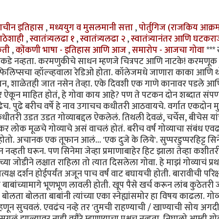
्राचीन इतिहास
,
मध्ययुग व मुसलमानी सत्ता
,
पोर्तुगिज (राजकिय आक्
ाठेशाही
,
स्वातंत्र्यलढा १
,
स्वातंत्र्यलढा २
,
स्वातंत्र्यानंतर आणि घटकरा
कृती
,
को़ंकणी भाषा - इतिहास आणि आज
,
समारोप - आजचा गोवा
***
मच्याकडे नव्हता. करमणुकीचे साधन म्हणजे चित्रपट आणि नाटके! करमणूक
िलिप्सचा व्हॉल्व्हवाला रेडिओ होता. कॉलेजमधे जाणारा काका आणि 
ान, शाळेतही जात नसेन तेव्हा. एके दिवशी एक गाणे कानावर पडले आ
म्बे तर ऐकून माहित होतं, हे गोवा काय आहे? पण ते पटकन दोन शब्दात संपण
च. पुढे बरीच वर्षे हे नाव उगाचच कधीतरी आठवायचे. वर्गात एकदोन मु
ून कधीतरी उडत उडत गोव्याबद्दल ऐकलेलं. तिथली देवळं, चर्चेस, बीचेस या
लोक मूळचे गोव्याचे असं वाचलं होतं. बरीच वर्षं गोव्याचा संबंध एव
. अचानक एक तूफान आलं... 'एक दुजे के लिये'. सुप्परडुप्परहिट्ट सिन
हती घरून. पण सिनेमा जेव्हा प्रमाणाबाहेर हिट झाला तेव्हा कशीतर
ा जोडीने लक्षात राहिला तो त्यात दिसलेला गोवा. हे माझं गोव्याचं प्र
्रत्यक्ष दर्शन होईपर्यंत अजून पाच वर्षं वाट बघायची होती. बारावीची परिक्
बांच्यामागे भूणभूण लावली होती. खूप पैसे खर्च करून लांब कुठेतरी
ोलता बोलता बाबांनी त्यांच्या एका स्नेह्यांसमोर हा विषय काढला. गोव
ा म्हणून सुचवलं. एवढंच नव्हे तर 'तुमची राहण्याची / खाण्याची सोय अगद
गळं झाल्यावर नाही वगैरे म्हणण्याचा प्रश्नच नव्हता. निघालो आम्ही गोव