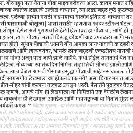
ऐकला. गोव्याहून परत येताना गोवा माझ्याबरोबरच आला. कायम मनात राह
या स्वातंत्र्य लढ्याचे उल्लेख वाचताना, त्या लढ्याबद्दल कुठे फुटक
कळला. पुलंच्या 'प्राचीन मराठी वाङमयाचा गाळीव इतिहास' वाचताना त
 तैसी भासामाजी चोखुळा | भासा मराठी
" म्हणणारा फादर स्टीफन भेटला.
ेला शोभून दिसेल असे पुराणच लिहिले ख्रिस्तावर. हा गोव्याचा, आणि ही प
ान झाला, त्याच गोव्यात मराठी विरूद्ध कोंकणी वाद उफाळला आणि मर
ाचत होतो. सुभाष भेंड्यांची 'आमचे गोंय आमका जांय' नावाची कादंबरी
्यलढ्याचे आणि त्याचबरोबर, 'भायले' लोकांबद्दलची एकंदरीतच नाराजी 
सा हा गोवा! अजून परत जाणे झाले नाहीये. कधी होईल सांगताही येत नाह
ख लिहिला. गोव्याच्या स्वातंत्र्यदिनानिमित्त. तेव्हा तिची ओळख झाली आण
केल. त्याच वेळेस आमची 'पैसा'बायसुद्धा गोव्याची आहे असं कळलं. तीह
एखादी साग्रसंगीत लेखमाला का होऊन जाऊ नये? असा विचार मनात आल
आणि प्रीत-मोहर यांनी कल्पना तत्काळ उचलून धरली. पैसातैने पुढाकार घे
ळ म्हणजे, 'आमचे गोंय' ही लेखमाला! या निमित्ताने एक वेगळीच लेखम
 वाचकांना ही लेखमाला आवडेल आणि महाराष्ट्राच्या या नितांत सुंदर 
यकर्ते क्रमशः **
विशेष सूचना - या लेखमालेचे स्वरूप एकंदरीतच ललित
ासाचे, आणि वर्तमानाचेही, दर्शन वाचकांना करून देणे एवढेच आहे. वाचकां
्ही कोणीही इतिहासकार / इतिहासतज्ञ वगैरे नाही आहोत. पण थोडे फार वाचन
यत्न आहे. तपशीलात अथवा आमच्या निष्कर्षात चूक / गल्लत असू शकते. प