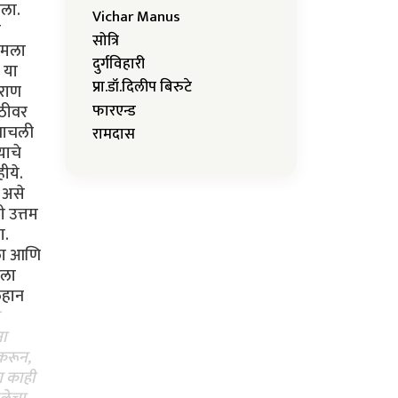
िला.
Vichar Manus
ळ
सोत्रि
र मला
दुर्गविहारी
 या
प्रा.डॉ.दिलीप बिरुटे
ुराण
फारएन्ड
ाठीवर
 वाचली
रामदास
याचे
ीये.
ि असे
ी उत्तम
ा.
तला आणि
ाला
लहान
ना
 करून,
ण काही