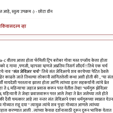
 आहे, स्तुत्य उपक्रम :) - छोटा डॉन
ा
किंवा
सदस्य व्हा
y
योगप्रभू
७-८ वीतच आला होता फॅमिली ट्रिप बरोबर गोवा मस्त एन्जॉय केला होता
स्को द गामा ,पणजी, म्हापसा म्हणजे अप्रतिम निसर्ग सौंदर्य ! तिथे एक चर्च
याचे नाव
"संत जेविअर चर्च"
तिथे संत जेविअरचे शव काचेच्या पेटित ठेवले
ाहेर काढले जाते तिथल्या लोकानी सांगितलेली कथा अशी होती की , "या संत
ूर्वी मायदेशी परतताना झाला होता आणि त्यांच्या इतर सहकर्यानी त्यांचे प्रेत
्हा ते ६ महिन्याचा जहाज प्रवास करून परत येतील तेव्हा "धर्मगुरू झेविअर
 महिन्यानी ते जेव्हा प्रवासवारून परत आले तेव्हा ते प्रेत जसेच्या तसे होते
ी दैवी चमत्कार आहे त्या नन्तर संत जेविअरने एका धर्मगुरूच्या स्वप्नात येउन
ोव्यात राहू दया " त्यामुळ त्यांचे शव पुन्हा गोव्यात आणले त्यांच्या
तर बहाल करण्यात आली . त्यांच्या केवळ दर्शनासाठी दुरून दुरून भाविक येतात