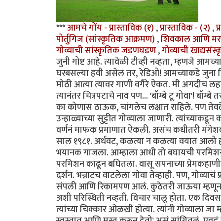
***
आमचे गोंय - प्रास्ताविक (१)
,
प्रास्ताविक - (२)
,
प
पोर्तुगिज (सांस्कृतिक आक्रमण)
,
शिवकाल आणि मर
गोव्याची सांस्कृतिक जडणघडण
,
गोव्याची खाद्यसंस्
जुनी गोष्ट आहे. त्यावेळी टीव्ही नव्हता, म्हणजे आ
घरबसल्या हवी असेल तर, रेडिओ! आमच्याकडे जुना फ
मोठी आत्या त्यावर गाणी वगैरे ऐकत. मी अगदीच लह
त्यानंतर चित्रपटाचे नाव पण... 'बॉम्बे टू गोवा'! बॉ
का कोणास ठाऊक, चांगलेच लक्षात राहिले. पण तेवढे
उन्हाळ्याच्या सुट्टीत गोव्याला जाणारी. त्यांच्याकड
वर्णनं माफक प्रमाणात ऐकली. असंच कधीतरी मंगेशकर 
साल १९८१. अर्धवट, कळत्या न कळत्या वयात आलो होतो
भयानक गाजला. आम्हाला आधी तो बघायची परमिशन नव्
परमिशन काढून बघितला. वासू सपनाच्या प्रेमकहाणीच्य
दर्शन. भन्नाटच वाटलेला गोवा तेव्हाही. पण, गोव्याचं प
संपली आणि रिकामपण आलं. कुठेतरी जाऊया म्हणून बा
अशी परिस्थिती नव्हती. विचार चालू होता. एक दिवस ब
त्यांच्या चिक्कार ओळखी होत्या. त्यांनी गोव्याला ज
स्वस्तात आणि मस्त करून देतो' असं सांगितलं. एवढं स