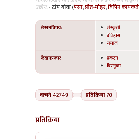
चांगले लेखन यावे आणि गोव्याची रूढ कल्पना सोडून 
उद्योग.
- टीम गोवा (
पैसा
,
प्रीत-मोहर
,
बिपिन कार्यकर्ते
लेखनविषय:
संस्कृती
इतिहास
समाज
लेखनप्रकार
प्रकटन
विरंगुळा
वाचने
42749
प्रतिक्रिया
70
प्रतिक्रिया