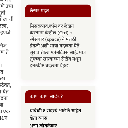
पणे उभा
लेखन मदत
ुती
ोव्याची
लेला,
मिसळपाव.कॉम वर लेखन
म्हणजे
करताना कंट्रोल (Ctrl) +
स्पेसबार (space) ने मराठी
ुगिज
इंग्रजी अशी भाषा बदलता येते.
पण ते
सुरूवातीला फोनेटिक्स आहे. मात्र
तुमच्या खात्याच्या सेटींग मधून
ा
इनस्क्रीप्ट बदलता येईल.
आत
मला
लदैवत,
ा येत
कोण कोण आलंय?
ेदना
या
यावेळी 8 सदस्यं आलेले आहेत.
ीच एक
िश्चन
श्वेता व्यास
अप्पा जोगळेकर