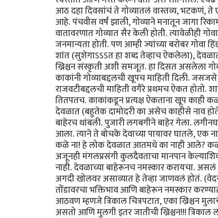
आठ दहा दिवसांचं ते गोव्यातलं वास्तव्य, भटकणं, त
आहे. पंचवीस वर्षं झाली, गोव्याने मनातून जागा रिक
वातावरणात गोव्यात सैर केली होती. त्यावेळीही गोवा
जनमान्यता होती. पण आम्ही ज्यांच्या बरोबर गोवा हिंड
शांत (सुशेगाऽऽऽत हा शब्द तेव्हाच ऐकलेला), देवळात
ख्रिश्चन संस्कृती अशी समजूत. हा दिसत असलेला गोव
काकांनी गोव्याबद्दलची खूपच माहिती दिली. जसजसे
राजवटीबद्दलची माहिती वगैरे प्रथमच ऐकत होतो. शाळेत
तितपतच. काकांकडून प्रत्यक्ष ऐकताना खूप काही कळ
देवळात (बहुतेक दामोदरी का असेच काहीसे नाव हो
बाहेरच थांबली. पुजारी लगबगीने बाहेर गेला. लगीनघरच
आला. त्याने ते बोचके देवाच्या पायावर घातले, एक न
कळे ना! हे लोक देवळात आतमधे का नाही आले? कळले ते
अजूनही मंगलप्रसंगी कुलदैवताचा मानपान केल्याशिव
नाही. देवळाच्या बाहेरूनच नमस्कार करायचा. असलं 
अगदी खोलवर असाव्यात हे तेव्हा जाणवलं होतं. (वेद
तोंडावरचा भक्तिभाव आणि बाहेरून नमस्कार करण
आठवण म्हणजे त्रिकाल चित्रपटात, एका ख्रिश्चन मुलाचे 
असतो आणि मुलगी इतर जातीची ख्रिश्चन!!! त्रिकाल ल