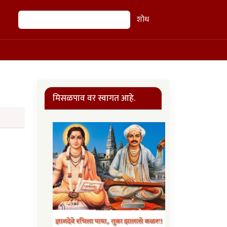
शोध
शोध
मिसळपाव वर स्वागत आहे.