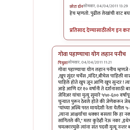
सोमवार, 04/04/2011 13:29
छोटा डॉन
In reply to
+१
by
मुक्तसुनीत
हेच म्हणतो. पुढील लेखांची वाट बघत
प्रतिसाद देण्यासाठी
लॉग इन कर
गोवा पहाण्याचा योग लहान पनीच
सोमवार, 04/04/2011 11:21
पियुशा
In reply to
अभिनंदन.. लवकर येऊ द्या
b
गोवा पहाण्याचा योग लहान पनीच म्हणजे 
,खूप सुंदर चर्चेस ,मंदिर,बीचेस पाहिली वा
पाहिले होते खुप जून आणि खुप सुन्दर ! त्
आहे आणि दर १० वर्षानी ते दर्शनासाठी ब
जेविअर यांचा मृत्यु सुमारे ५५०-६०० वर्षाप
चुन्यात पुरून ठेवले होते की जेणेकरून जेव
"यांच्या अस्थि परत मायदेशी नेता येतील ५-६
,त्याना आश्चर्याचा धक्का बसला कि हा नक्क
सांगितले की," मला कुठेही नेऊ नका ,इथेच ग
चमत्कारमुळे त्यांना संत पदवी मृत्यू नन्