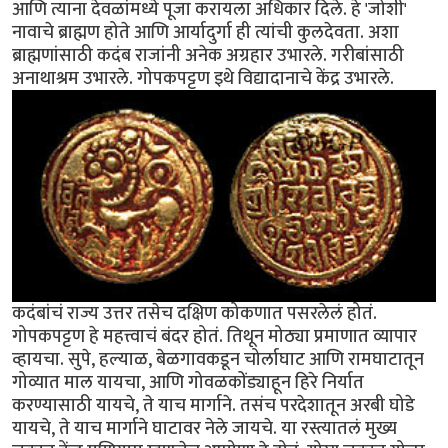
आणि त्याना देवळांमध्ये पूजा करायला अधिकार दिले. हे 'जोशी'
नावाचे ब्राह्मण होते आणि आर्यादुर्गा ही त्यांची कुलदेवता. अशा
ब्राह्मणांसाठी कदंब राजांनी अनेक अग्रहार उभारले. गरीबांसाठी
अनाथाश्रम उभारले. गोपकपट्टण इथे विद्यादानाचे केंद्र उभारले.
कदंबांचं राज्य उत्तर तसेच दक्षिण कोकणात पसरलेलं होतं.
गोपकपट्टण हे महत्त्वाचं बंदर होतं. तिथून मोठ्या प्रमाणात व्यापार
व्हायचा. सुपे, हल्याळ, बेळगावकडून चोर्लाघाट आणि रामघाटातून
गोव्यात माल यायचा, आणि गोवळकोंड्याहून हिरे निर्यात
करण्यासाठी यायचे, ते याच मार्गाने. तसंच परदेशातून अरबी घोडे
यायचे, ते याच मार्गाने घाटावर नेले जायचे. या रस्त्यातलं मुख्य