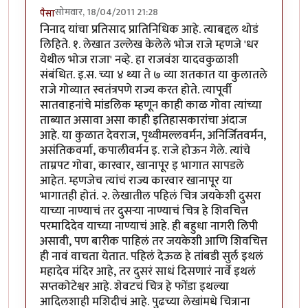
सोमवार, 18/04/2011 21:28
पैसा
निनाद यांचा प्रतिसाद प्रातिनिधिक आहे. त्याबद्दल थोडं
लिहिते. १. लेखात उल्लेख केलेले भोज राजे म्हणजे 'धर
येथील भोज राजा' नव्हे. हा राजवंश यादवकुळाशी
संबंधित. इ.स. च्या ४ थ्या ते ७ व्या शतकात या कुलातले
राजे गोव्यात स्वतंत्रपणे राज्य करत होते. त्यापूर्वी
सातवाहनांचे मांडलिक म्हणून काही काळ गोवा त्यांच्या
ताब्यात असावा असा काही इतिहासकारांचा अंदाज
आहे. या कुळात देवराज, पृथ्वीमल्लवर्मन, अनिर्जितवर्मन,
असंतिकवर्मा, कपालीवर्मन इ. राजे होऊन गेले. त्यांचे
ताम्रपट गोवा, कारवार, खानापूर इ भागात सापडले
आहेत. म्हणजेच त्यांचं राज्य कारवार खानापूर या
भागातही होतं. २. लेखातील पहिलं चित्र जयकेशी दुसरा
याच्या नाण्याचं तर दुसर्‍या नाण्याचं चित्र हे शिवचित्त
परमादिदेव याच्या नाण्याचं आहे. ही बहुधा नागरी लिपी
असावी, पण बारीक पाहिलं तर जयकेशी आणि शिवचित्त
ही नावं वाचता येतात. पहिलं देऊळ हे तांबडी सुर्ल इथलं
महादेव मंदिर आहे, तर दुसरं साधं दिसणारं नार्वे इथलं
सप्तकोटेश्वर आहे. शेवटचं चित्र हे फोंडा इथल्या
आदिलशाही मशिदीचं आहे. पुढच्या लेखांमधे चित्राना