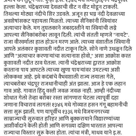
अमाप धन लुटून नेले. पुन्हा इ.स. १३४६ मधे जमालुद्दिनने चंद्रपूरवर
हल्ला केला. चंद्रेश्वराच्या देवळाची वीट न वीट मोडून टाकली.
तिथल्या मोठ्या नंदीचे शिर उडवले. अजून हा भग्न नंदी देवळाच्या
अवशेषांसकट पहायला मिळतो. त्याच्या सैनिकांनी स्त्रियांवर
अत्याचार केले. मग तुघलकाने जबरदस्तीने या स्त्रियांची लग्ने
आपल्या सैनिकांबरोबर लावून दिली. त्यांची संतती म्हणजे "नायटे".
राजा वीरवर्माला हाल होऊन मरण आले. त्याच्या वंशातील स्त्रियानी
आपले अलंकार कुशावती नदीत टाकून दिले. सोने नाणे उधळून दिले
आणि "अत्याचार करणार्‍यांचा सत्यानाश होवो," असा आक्रोश करत
कुशावती नदीत ठाव घेतला. त्यानी चंद्रेश्वराच्या द्वारात आक्रोश
करताना पाय आपटले त्याच्या खुणा पायर्‍यांवर उमटल्या अशी
लोककथा आहे. इथे कदंबांचे वैभवशाली राज्य लयाला गेले,
त्याचबरोबर चंद्रपूर राजधानीचाही अंत झाला. आज हे एक लहान
गाव आहे. गावात हिंदू वस्ती जवळ जवळ नाही. आम्ही नंदीच्या
शोधात गेलो तेव्हा बरोबर रस्ता सांगणारा भेटला त्यापूर्वी दहा
जणाना विचारावं लागलं! १३४६ मधे गोव्यात हसन गंगू बहामनीची
सत्ता सुरू झाली. पण यापूर्वीच १३३६ मधे विजयनगरच्या
साम्राज्याची सुरुवात हरिहर आणि बुक्करायाने विद्यारण्यांच्या
आशीर्वादाने केली होती आणि सगळ्या दक्षिण भारतात आपल्या
राज्याचा विस्तार सुरू केला होता. त्यांचा मंत्री, माधव याने इ.स.