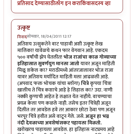
प्रतिसाद देण्यासाठी
लॉग इन करा
किंवा
सदस्य व्हा
उत्कृष्ट
सोमवार, 18/04/2011 12:17
निनाद
अतिशय उत्सुकतेने वाट पाहावी अशी उत्कृष्ट लेख
मालिका! यावेळचे कथन फार वेगवान आहे. एकदम
५०० वर्षांची झेप घेतलीत!
भोज राजांचा काळ गोव्याच्या
इतिहासात सुवर्णयुग मानला जातो
यावर अजून माहिती
मिळू शकेल का? मराठीमध्ये आंतरजालावर भोज राजा
यावर अतिशय मर्यादित माहिती मला आढळली आहे.
(अपवाद फक्त भोचक यांचा ब्लॉग!)
चित्रे
कृपया चित्रा
खालीच ते चित्र कशाचे आहे हे लिहाल का? उदा. नाणी
नक्की कुणाची आहेत हे लक्षात येत नाहीये. वाचण्याचा
प्रयत्न केला पण कळले नाही. तसेच इतर चित्रेही अजून
दिलीत तर आवडेल हवे तर आकार छोटा ठेवा पण अजून
भरपूर चित्रे हवीत असे वाटून गेले. जसे.
अजून हा भग्न
नंदी देवळाच्या अवशेषांसकट पहायला मिळतो.
खरोखरच पाहायला आवडेल. हा इतिहास नाट्यमय आहे