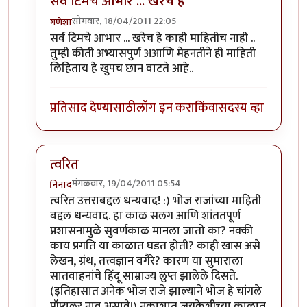
सर्व टिमचे आभार ... खरेच हे
सोमवार, 18/04/2011 22:05
गणेशा
In reply to
सर्वांना धन्यवाद.
by
पैसा
सर्व टिमचे आभार ... खरेच हे काही माहितीच नाही ..
तुम्ही कीती अभ्यासपुर्ण अआणि मेहनतीने ही माहिती
लिहिताय हे खुपच छान वाटते आहे..
प्रतिसाद देण्यासाठी
लॉग इन करा
किंवा
सदस्य व्हा
त्वरित
मंगळवार, 19/04/2011 05:54
निनाद
In reply to
सर्वांना धन्यवाद.
by
पैसा
त्वरित उत्तराबद्दल धन्यवाद! :) भोज राजांच्या माहिती
बद्दल धन्यवाद. हा काळ सलग आणि शांततपूर्ण
प्रशासनामुळे सुवर्णकाळ मानला जातो का? नक्की
काय प्रगति या काळात घडत होती? काही खास असे
लेखन, ग्रंथ, तत्त्वज्ञान वगैरे? कारण या सुमाराला
सातवाहनांचे हिंदू साम्राज्य लुप्त झालेले दिसते.
(इतिहासात अनेक भोज राजे झाल्याने भोज हे चांगले
पॉप्युलर नाव असावे!) नकाशात जयकेशीच्या काळात