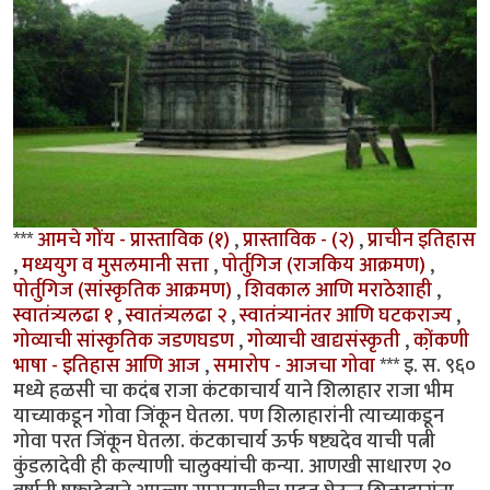
***
आमचे गोंय - प्रास्ताविक (१)
,
प्रास्ताविक - (२)
,
प्राचीन इतिहास
,
मध्ययुग व मुसलमानी सत्ता
,
पोर्तुगिज (राजकिय आक्रमण)
,
पोर्तुगिज (सांस्कृतिक आक्रमण)
,
शिवकाल आणि मराठेशाही
,
स्वातंत्र्यलढा १
,
स्वातंत्र्यलढा २
,
स्वातंत्र्यानंतर आणि घटकराज्य
,
गोव्याची सांस्कृतिक जडणघडण
,
गोव्याची खाद्यसंस्कृती
,
को़ंकणी
भाषा - इतिहास आणि आज
,
समारोप - आजचा गोवा
*** इ. स. ९६०
मध्ये हळसी चा कदंब राजा कंटकाचार्य याने शिलाहार राजा भीम
याच्याकडून गोवा जिंकून घेतला. पण शिलाहारांनी त्याच्याकडून
गोवा परत जिंकून घेतला. कंटकाचार्य ऊर्फ षष्ट्यदेव याची पत्नी
कुंडलादेवी ही कल्याणी चालुक्यांची कन्या. आणखी साधारण २०