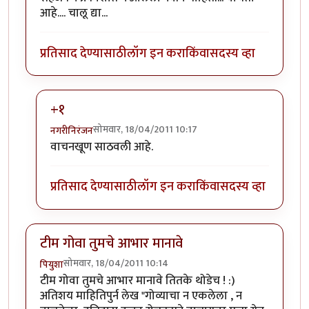
आहे.... चालू द्या...
प्रतिसाद देण्यासाठी
लॉग इन करा
किंवा
सदस्य व्हा
+१
सोमवार, 18/04/2011 10:17
नगरीनिरंजन
In reply to
छान लेख!
by
पिवळा डांबिस
वाचनखूण साठवली आहे.
प्रतिसाद देण्यासाठी
लॉग इन करा
किंवा
सदस्य व्हा
टीम गोवा तुमचे आभार मानावे
सोमवार, 18/04/2011 10:14
पियुशा
टीम गोवा तुमचे आभार मानावे तितके थोडेच ! :)
अतिशय माहितिपुर्न लेख "गोव्याचा न एकलेला , न