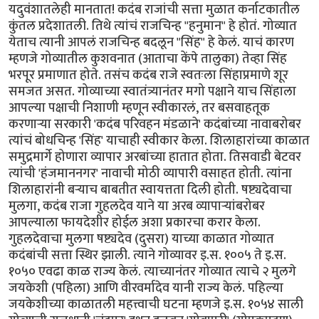
यदुवंशातलेही मानतात! कदंब राजांची सत्ता मुळात कर्नाटकातील
कुंतल प्रदेशातली. तिथे त्यांचं राजचिन्ह "हनुमान" हे होतं. गोव्यात
येताच त्यानी आपलं राजचिन्ह बदलून "सिंह" हे केलं. याचं कारण
म्हणजे गोव्यातील कुशवनात (आताचा केंपे तालुका) तेव्हा सिंह
भरपूर प्रमाणात होते. तसंच कदंब राजे स्वतःला सिंहाप्रमाणे शूर
समजत असत. गोव्याच्या स्वातंत्र्यानंतर मगो पक्षाने याच सिंहाला
आपल्या पक्षाची निशाणी म्हणून स्वीकारलं, तर बसवाहतूक
करणार्‍या सरकारी 'कदंब परिवहन मंडळाने' कदंबांच्या नावाबरोबर
त्यांचं बोधचिन्ह 'सिंह' याचाही स्वीकार केला. शिलाहारांच्या काळात
समुद्रमार्गे होणारा व्यापार अरबांच्या हातात होता. तिसवाडी बेटवर
त्यांची 'हंजमाननगर' नावाची मोठी व्यापारी वसाहत होती. त्यांना
शिलाहारांनी बर्‍याच बाबतीत स्वायत्तता दिली होती. षष्ट्यदेवाचा
मुलगा, कदंब राजा गुहलदेव याने या अरब व्यापार्‍यांबरोबर
आपल्याला फायदेशीर होईल अशा प्रकारचा करार केला.
गुहलदेवाचा मुलगा षष्ट्यदेव (दुसरा) याच्या काळात गोव्यात
कदंबांची सत्ता स्थिर झाली. त्याने गोव्यावर इ.स. १००५ ते इ.स.
१०५० एवढा काळ राज्य केलं. त्याच्यानंतर गोव्यात त्याचे २ मुलगे
जयकेशी (पहिला) आणि वीरवर्मादेव यानी राज्य केलं. पहिल्या
जयकेशीच्या काळातली महत्त्वाची घटना म्हणजे इ.स. १०५४ साली