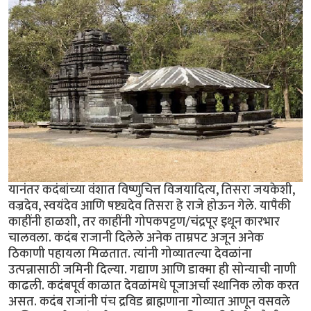
यानंतर कदंबांच्या वंशात विष्णुचित्त विजयादित्य, तिसरा जयकेशी,
वज्रदेव, स्वयंदेव आणि षष्ट्यदेव तिसरा हे राजे होऊन गेले. यापैकी
काहींनी हाळशी, तर काहींनी गोपकपट्टण/चंद्रपूर इथून कारभार
चालवला. कदंब राजानी दिलेले अनेक ताम्रपट अजून अनेक
ठिकाणी पहायला मिळतात. त्यांनी गोव्यातल्या देवळांना
उत्पन्नासाठी जमिनी दिल्या. गद्याण आणि डाक्मा ही सोन्याची नाणी
काढली. कदंबपूर्व काळात देवळांमधे पूजाअर्चा स्थानिक लोक करत
असत. कदंब राजांनी पंच द्रविड ब्राह्मणाना गोव्यात आणून वसवले