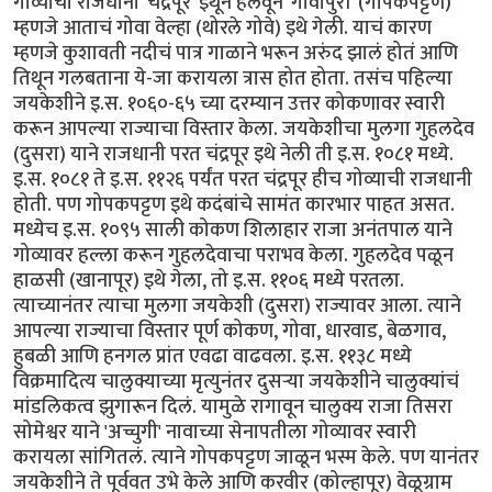
गोव्याची राजधानी 'चंद्रपूर' इथून हलवून 'गोवापुरी' (गोपकपट्टण)
म्हणजे आताचं गोवा वेल्हा (थोरले गोवे) इथे गेली. याचं कारण
म्हणजे कुशावती नदीचं पात्र गाळाने भरून अरुंद झालं होतं आणि
तिथून गलबताना ये-जा करायला त्रास होत होता. तसंच पहिल्या
जयकेशीने इ.स. १०६०-६५ च्या दरम्यान उत्तर कोकणावर स्वारी
करून आपल्या राज्याचा विस्तार केला. जयकेशीचा मुलगा गुहलदेव
(दुसरा) याने राजधानी परत चंद्रपूर इथे नेली ती इ.स. १०८१ मध्ये.
इ.स. १०८१ ते इ.स. ११२६ पर्यंत परत चंद्रपूर हीच गोव्याची राजधानी
होती. पण गोपकपट्टण इथे कदंबांचे सामंत कारभार पाहत असत.
मध्येच इ.स. १०९५ साली कोकण शिलाहार राजा अनंतपाल याने
गोव्यावर हल्ला करून गुहलदेवाचा पराभव केला. गुहलदेव पळून
हाळसी (खानापूर) इथे गेला, तो इ.स. ११०६ मध्ये परतला.
त्याच्यानंतर त्याचा मुलगा जयकेशी (दुसरा) राज्यावर आला. त्याने
आपल्या राज्याचा विस्तार पूर्ण कोकण, गोवा, धारवाड, बेळगाव,
हुबळी आणि हनगल प्रांत एवढा वाढवला. इ.स. ११३८ मध्ये
विक्रमादित्य चालुक्याच्या मृत्युनंतर दुसर्‍या जयकेशीने चालुक्यांचं
मांडलिकत्व झुगारून दिलं. यामुळे रागावून चालुक्य राजा तिसरा
सोमेश्वर याने 'अच्चुगी' नावाच्या सेनापतीला गोव्यावर स्वारी
करायला सांगितलं. त्याने गोपकपट्टण जाळून भस्म केले. पण यानंतर
जयकेशीने ते पूर्ववत उभे केले आणि करवीर (कोल्हापूर) वेळूग्राम