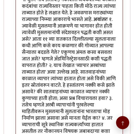
कदंबांचा राज्यविस्तार पाहता किती मोठे राज्य त्यांच्या
ताब्यात होते हे लक्षात येते. हे जवळपास मराठ्यांच्या
राज्याच्या निम्म्या आकाराचे भासते आहे.
अवांतरः
१.
ज्यावेळी मुसलमानी आक्रमणे या भागावर होत होती
त्यावेळी मुसलमानांची संदेशवहन पद्धती कशी असत
असे? आता ११ व्या शतकात दिल्लीतल्या सुलतानाला
कधी आणि कसे काय कळणार की गोव्यात आपल्या
सैन्याला बदडले गेले? एकुणच अंमल कसा बसवला
जात असे? म्हणजे अ‍ॅडमिनिस्ट्रेशनसाठी कशी पद्धती
वापरात होती? २. याच लेखात 'व्यापार अरबांच्या
ताब्यात होता' असा उल्लेख आहे. सातवाहनांच्या
काळात व्यापार त्यांच्या हातात होता असे विकी आणि
इतर स्रोतांवरून वाटते. हे हस्तांतरण नक्की कसे झाले
असावे? की सातवाहनांच्या काळात व्यापार नक्की
कुणाच्या हाती होता; असा प्रश्न विचारायला हवा? ३.
तसेच म्हणजे अरबी व्यापार्‍यांनी पुरवलेल्या
माहितीवरून मुसलमानी सुलतानांना भारताचा मोह
निर्माण झाला असावा असे मानता येईल का? ४. जर
↑
व्यापाराची सूत्रे स्थानिक राज्यकर्त्यांच्या हातात
असतील तर नौकानयन विषयक जबाबदार्‍या कशा