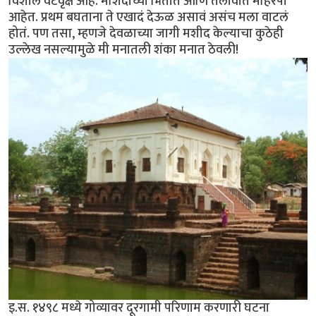
विशाल वटवृक्ष आहे. मशिदीच्या भिंतीत आणि तलावात महिरपी
आहेत. प्रथम बघताना ते एखादं देऊळ असावं असंच मला वाटलं
होतं. पण तसा, म्हणजे देवळाच्या जागी मशीद केल्याचा कुठेही
उल्लेख नसल्यामुळे मी मनातली शंका मनात ठेवली!
इ.स. १४९८ मध्ये गोव्यावर दूरगामी परिणाम करणारी घटना