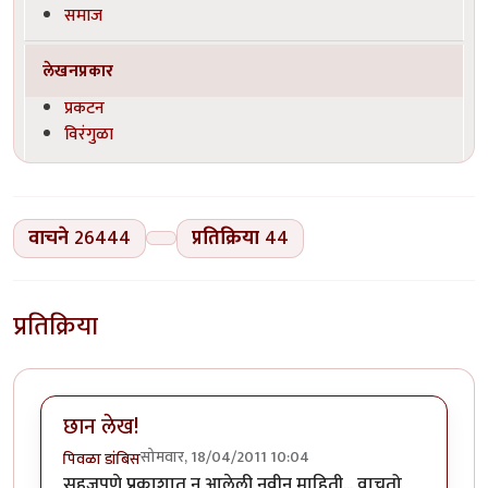
समाज
लेखनप्रकार
प्रकटन
विरंगुळा
वाचने
26444
प्रतिक्रिया
44
प्रतिक्रिया
छान लेख!
सोमवार, 18/04/2011 10:04
पिवळा डांबिस
सहजपणे प्रकाशात न आलेली नवीन माहिती... वाचतो