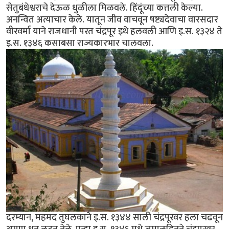
सेतुबंधेश्वराचे देऊळ धुळीला मिळवले. हिंदूंच्या कत्तली केल्या.
अनन्वित अत्याचार केले. यातून जीव वाचवून षष्ट्यदेवाचा वारसदार
वीरवर्मा याने राजधानी परत चंद्रपूर इथे हलवली आणि इ.स. १३२४ ते
इ.स. १३४६ कसाबसा राज्यकारभार चालवला.
दरम्यान, महमद तुघलकाने इ.स. १३४४ साली चंद्रपूरवर हला चढवून