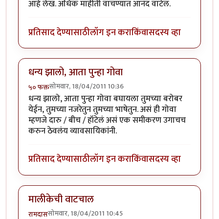
आहे लेख. अधिक माहीती वाचण्यात आनंद वाटेल.
प्रतिसाद देण्यासाठी
लॉग इन करा
किंवा
सदस्य व्हा
धन्य झालो, आता पुन्हा गोवा
सोमवार, 18/04/2011 10:36
५० फक्त
धन्य झालो, आता पुन्हा गोवा बघायला तुमच्या बरोबर
येईन, तुमच्या नजरेतुन तुमच्या भाषेतुन. असं ही गोवा
म्हणजे दारु / बीच / हॉटेलं असं एक समीकरण उगाचच
करुन ठेवलंय व्यावसायिकांनी.
प्रतिसाद देण्यासाठी
लॉग इन करा
किंवा
सदस्य व्हा
मालीकेची वाटचाल
सोमवार, 18/04/2011 10:45
रामदास