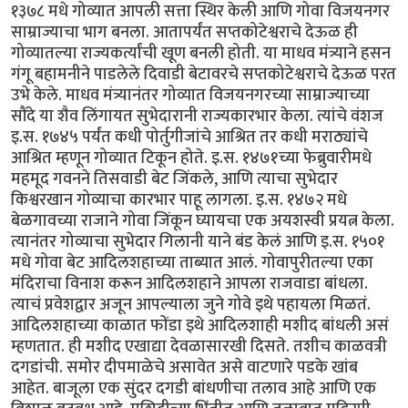
१३७८ मधे गोव्यात आपली सत्ता स्थिर केली आणि गोवा विजयनगर
साम्राज्याचा भाग बनला. आतापर्यंत सप्तकोटेश्वराचे देऊळ ही
गोव्यातल्या राज्यकर्त्यांची खूण बनली होती. या माधव मंत्र्याने हसन
गंगू बहामनीने पाडलेले दिवाडी बेटावरचे सप्तकोटेश्वराचे देऊळ परत
उभे केले. माधव मंत्र्यानंतर गोव्यात विजयनगरच्या साम्राज्याच्या
सौंदे या शैव लिंगायत सुभेदारानी राज्यकारभार केला. त्यांचे वंशज
इ.स. १७४५ पर्यंत कधी पोर्तुगीजांचे आश्रित तर कधी मराठ्यांचे
आश्रित म्हणून गोव्यात टिकून होते. इ.स. १४७१च्या फेब्रुवारीमधे
महमूद गवनने तिसवाडी बेट जिंकले, आणि त्याचा सुभेदार
किश्वरखान गोव्याचा कारभार पाहू लागला. इ.स. १४७२ मधे
बेळगावच्या राजाने गोवा जिंकून घ्यायचा एक अयशस्वी प्रयत्न केला.
त्यानंतर गोव्याचा सुभेदार गिलानी याने बंड केलं आणि इ.स. १५०१
मधे गोवा बेट आदिलशहाच्या ताब्यात आलं. गोवापुरीतल्या एका
मंदिराचा विनाश करून आदिलशहाने आपला राजवाडा बांधला.
त्याचं प्रवेशद्वार अजून आपल्याला जुने गोवे इथे पहायला मिळतं.
आदिलशहाच्या काळात फोंडा इथे आदिलशाही मशीद बांधली असं
म्हणतात. ही मशीद एखाद्या देवळासारखी दिसते. तशीच काळवत्री
दगडांची. समोर दीपमाळेचे असावेत असे वाटणारे पडके खांब
आहेत. बाजूला एक सुंदर दगडी बांधणीचा तलाव आहे आणि एक