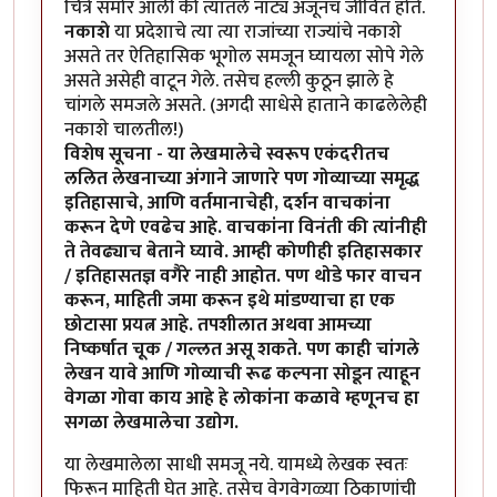
चित्रे समोर आली की त्यातले नाट्य अजूनच जीवित होते.
नकाशे
या प्रदेशाचे त्या त्या राजांच्या राज्यांचे नकाशे
असते तर ऐतिहासिक भूगोल समजून घ्यायला सोपे गेले
असते असेही वाटून गेले. तसेच हल्ली कुठून झाले हे
चांगले समजले असते. (अगदी साधेसे हाताने काढलेलेही
नकाशे चालतील!)
विशेष सूचना - या लेखमालेचे स्वरूप एकंदरीतच
ललित लेखनाच्या अंगाने जाणारे पण गोव्याच्या समृद्ध
इतिहासाचे, आणि वर्तमानाचेही, दर्शन वाचकांना
करून देणे एवढेच आहे. वाचकांना विनंती की त्यांनीही
ते तेवढ्याच बेताने घ्यावे. आम्ही कोणीही इतिहासकार
/ इतिहासतज्ञ वगैरे नाही आहोत. पण थोडे फार वाचन
करून, माहिती जमा करून इथे मांडण्याचा हा एक
छोटासा प्रयत्न आहे. तपशीलात अथवा आमच्या
निष्कर्षात चूक / गल्लत असू शकते. पण काही चांगले
लेखन यावे आणि गोव्याची रूढ कल्पना सोडून त्याहून
वेगळा गोवा काय आहे हे लोकांना कळावे म्हणूनच हा
सगळा लेखमालेचा उद्योग.
या लेखमालेला साधी समजू नये. यामध्ये लेखक स्वतः
फिरून माहिती घेत आहे. तसेच वेगवेगळ्या ठिकाणांची