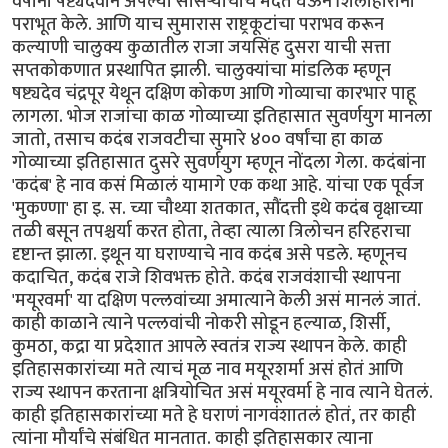
वर्षानी षष्ट्यदेवाने अपल्या सासर्‍याचीच मदत घेऊन शिलाहारांना
पराभूत केले. आणि याच सुमारास राष्ट्रकूटांचा पराभव करून
कल्याणी चालुक्य कुळातील राजा जयसिंह दुसरा याची सत्ता
सप्तकोकणात प्रस्थापित झाली. चालुक्यांचा मांडलिक म्हणून
षष्ट्यदेव चंद्रपूर येथून दक्षिण कोकण आणि गोव्याचा कारभार पाहू
लागला. भोज राजांचा काळ गोव्याच्या इतिहासात सुवर्णयुग मानला
जातो, तसाच कदंब राजवटीचा सुमारे ४०० वर्षांचा हा काळ
गोव्याच्या इतिहासात दुसरे सुवर्णयुग म्हणून नोंदला गेला. कदंबांना
'कदंब' हे नाव कसं मिळालं यामागे एक कथा आहे. यांचा एक पूर्वज
'मुकण्णा' हा इ. स. च्या चौथ्या शतकात, सौंदत्ती इथे कदंब वृक्षाच्या
तळी बसून तपश्चर्या करत होता, तेव्हा त्याला त्रिलोचन हरिहराचा
दृष्टान्त झाला. इथून या घराण्याचे नाव कदंब असे पडले. म्हणूनच
कदाचित, कदंब राजे शिवभक्त होते. कदंब राजवंशाची स्थापना
'मयूरवर्मा' या दक्षिण पल्लवांच्या अमात्याने केली असं मानलं जातं.
काही काळाने त्याने पल्लवांची नोकरी सोडून हल्याळ, शिर्सी,
कुमठा, कद्रा या प्रदेशात आपले स्वतंत्र राज्य स्थापन केले. काही
इतिहासकारांच्या मते त्याचं मूळ नाव मयूरशर्मा असं होतं आणि
राज्य स्थापन करताना क्षत्रियोचित असं मयूरवर्मा हे नाव त्याने घेतलं.
काही इतिहासकारांच्या मते हे घराणं नागवंशातलं होतं, तर काही
त्यांना मौर्यांचे संबंधित मानतात. काही इतिहासकार त्याना