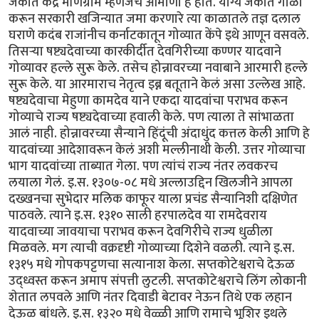
जकात केंद्र मणिग्राम म्हणजेच आमोणा हे होतं. योग्य जकात गोळा
करून सरकारी खजिन्यात जमा करणारे त्या काळातले तज्ञ दलाल
घराणे कदंब राजांनीच कर्नाटकातून गोव्यात केंपे इथे आणून वसवले.
तिसर्‍या षष्ट्यदेवाच्या कारकीर्दीत देवगिरीच्या कण्णर यादवाने
गोव्यावर हल्ले सुरू केले. तसेच होन्नावरच्या नवाबाने आरमारी हल्ले
सुरू केले. या आरमाराच नेतृत्व इब्न बतूताने केलं असा उल्लेख आहे.
षष्ट्यदेवाचा मेहुणा कामदेव याने एकदा यादवांचा पराभव करून
गोव्याचे राज्य षष्ट्यदेवाच्या हवाली केले. पण त्याला ते सांभाळता
आलं नाही. होन्नावरच्या सैन्याने हिंदूंची अंदाधुंद कत्तल केली आणि हे
यादवांच्या आदेशावरून केलं अशी मल्लीनाथी केली. उत्तर गोव्याचा
भाग यादवांच्या ताब्यात गेला. पण त्यांचं राज्य नंतर लवकरच
लयाला गेलं. इ.स. १३०७-०८ मधे अल्लाउद्दिन खिलजीने आपला
दख्खनचा सुभेदार मलिक काफूर याला प्रचंड सैन्यानिशी दक्षिणेत
पाठवले. त्याने इ.स. १३१० साली हरपालदेव या रामदेवराय
यादवाच्या जावयाचा पराभव करून देवगिरीचे राज्य धुळीला
मिळवले. मग त्याची वक्रदृष्टी गोव्याच्या दिशेने वळली. त्याने इ.स.
१३१५ मधे गोपकपट्टणचा सत्यानाश केला. सप्तकोटेश्वराचे देऊळ
उद्ध्वस्त करून अमाप संपत्ती लुटली. सप्तकोटेश्वराचे लिंग लोकानी
शेतात लपवले आणि नंतर दिवाडी बेटावर नेऊन तिथे एक लहान
देऊळ बांधले. इ.स. १३२० मधे वेळ्ळी आणि रामाचे भूशिर इथले