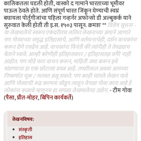
कालिकतला घडली होती, वास्को द गामाने भारताच्या भूमीवर
पाऊल ठेवले होते. आणि संपूर्ण भारत जिंकून घेण्याची स्वप्नं
बघायला पोर्तुगीजांचा पहिला गव्हर्नर अफोन्सो डी अल्बुकर्क याने
सुरुवात केली होती ती इ.स. १५०३ पासून. क्रमशः **
विशेष सूचना -
या लेखमालेचे स्वरूप एकंदरीतच ललित लेखनाच्या अंगाने जाणारे
पण गोव्याच्या समृद्ध इतिहासाचे, आणि वर्तमानाचेही, दर्शन वाचकांना
करून देणे एवढेच आहे. वाचकांना विनंती की त्यांनीही ते तेवढ्याच
बेताने घ्यावे. आम्ही कोणीही इतिहासकार / इतिहासतज्ञ वगैरे नाही
आहोत. पण थोडे फार वाचन करून, माहिती जमा करून इथे
मांडण्याचा हा एक छोटासा प्रयत्न आहे. तपशीलात अथवा आमच्या
निष्कर्षात चूक / गल्लत असू शकते. पण काही चांगले लेखन यावे
आणि गोव्याची रूढ कल्पना सोडून त्याहून वेगळा गोवा काय आहे हे
लोकांना कळावे म्हणूनच हा सगळा लेखमालेचा उद्योग.
- टीम गोवा
(
पैसा
,
प्रीत-मोहर
,
बिपिन कार्यकर्ते
)
लेखनविषय:
संस्कृती
इतिहास